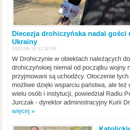
Diecezja drohiczyńska nadal gości
Ukrainy
2022-06-24 11:30:48
W Drohiczynie w obiektach należących do 
drohiczyńskiej niemal od początku wojny 
przyjmowani są uchodźcy. Otoczenie tych 
możliwe dzięki wsparciu państwa, ale też 
wielu osób i instytucji, powiedział Radiu P
Jurczak - dyrektor administracyjny Kurii D
więcej »
Katolicki