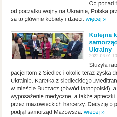
Od ponad tr
od początku wojny na Ukrainie, Polska p
są to głównie kobiety i dzieci.
więcej »
Kolejna k
samorząd
Ukrainy
2022-06-01 10
Służyła ra
pacjentom z Siedlec i okolic teraz zyska d
Ukrainie. Karetka z siedleckiego „Meditrans
w mieście Buczacz (obwód tarnopolski), a
wyposażenie medyczne, a także apteczki
przez mazowieckich harcerzy. Decyzję o 
podjął samorząd Mazowsza.
więcej »