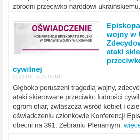
zbrodni przeciwko narodowi ukraińskiemu
Episkopa
wojny w 
Zdecydow
ataki sk
przeciwk
cywilnej
2022-03-15 16:00:01
Głęboko poruszeni tragedią wojny, zdecy
ataki skierowane przeciwko ludności cywi
ogrom ofiar, zwłaszcza wśród kobiet i dzie
oświadczeniu członkowie Konferencji Epis
obecni na 391. Zebraniu Plenarnym.
więce