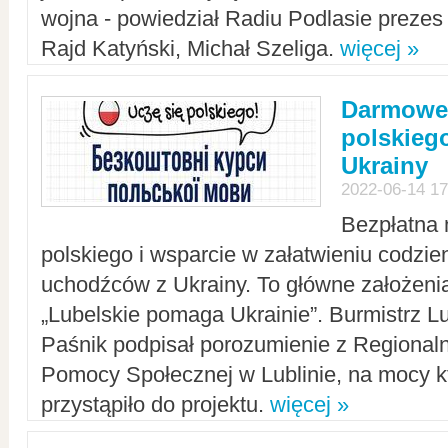
wojna - powiedział Radiu Podlasie preze
Rajd Katyński, Michał Szeliga.
więcej »
Darmowe 
polskiego
Ukrainy
2022-06-14 17
Bezpłatna 
polskiego i wsparcie w załatwieniu codzi
uchodźców z Ukrainy. To główne założenia
„Lubelskie pomaga Ukrainie”. Burmistrz L
Paśnik podpisał porozumienie z Regiona
Pomocy Społecznej w Lublinie, na mocy k
przystąpiło do projektu.
więcej »