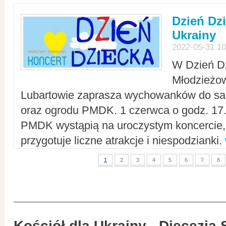
Dzień Dz
Ukrainy
2022-05-31 10
W Dzień D
Młodzieżo
Lubartowie zaprasza wychowanków do sal
oraz ogrodu PMDK. 1 czerwca o godz. 17.0
PMDK wystąpią na uroczystym koncercie
przygotuje liczne atrakcje i niespodzianki.
1
2
3
4
5
6
7
8
Kościół dla Ukrainy - Diecezja 