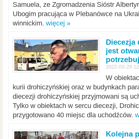
Samuela, ze Zgromadzenia Sióstr Alberty
Ubogim pracująca w Plebanówce na Ukrai
winnickim.
więcej »
Diecezja
jest otwa
potrzebu
2022-03-29 12
W obiektac
kurii drohiczyńskiej oraz w budynkach para
diecezji drohiczyńskiej przyjmowani są uc
Tylko w obiektach w sercu diecezji, Drohi
przygotowano 40 miejsc dla uchodźców.
w
Kolejna 