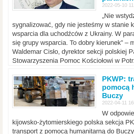
2022-05-10 11
„Nie wstyd
sygnalizować, gdy nie jesteśmy w stanie
wsparcia dla uchodźców z Ukrainy. W para
się grupy wsparcia. To dobry kierunek” – m
Waldemar Cisło, dyrektor sekcji polskiej 
Stowarzyszenia Pomoc Kościołowi w Potr
PKWP: tr
pomocą h
Buczy
2022-04-11 16
W odpowied
kijowsko-żytomierskiego polska sekcja 
transport z pomocą humanitarną do Buczy,