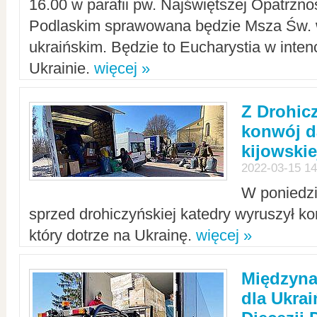
16.00 w parafii pw. Najświętszej Opatrzno
Podlaskim sprawowana będzie Msza Św. 
ukraińskim. Będzie to Eucharystia w intenc
Ukrainie.
więcej »
Z Drohic
konwój d
kijowskie
2022-03-15 14
W poniedzi
sprzed drohiczyńskiej katedry wyruszył k
który dotrze na Ukrainę.
więcej »
Międzyn
dla Ukra