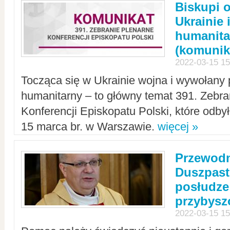
Biskupi 
Ukrainie 
humanit
(komunik
2022-03-15 15
Tocząca się w Ukrainie wojna i wywołany 
humanitarny – to główny temat 391. Zebr
Konferencji Episkopatu Polski, które odbył
15 marca br. w Warszawie.
więcej »
Przewodn
Duszpast
posłudze
przybys
2022-03-15 15