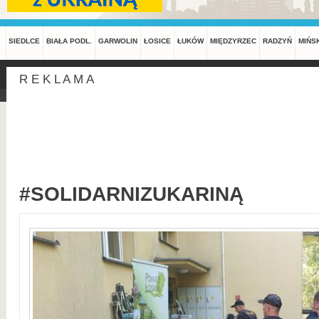
SIEDLCE
BIAŁA PODL.
GARWOLIN
ŁOSICE
ŁUKÓW
MIĘDZYRZEC
RADZYŃ
MIŃS
R E K L A M A
#SOLIDARNIZUKARINĄ