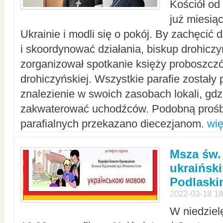
Kościół od
już miesią
Ukrainie i modli się o pokój. By zachęcić
i skoordynować działania, biskup drohicz
zorganizował spotkanie księży proboszczó
drohiczyńskiej. Wszystkie parafie zostały
znalezienie w swoich zasobach lokali, gd
zakwaterować uchodźców. Podobną prośb
parafialnych przekazano diecezjanom.
wię
Msza św.
ukraińsk
Podlaski
2022-03-18 18
W niedziel