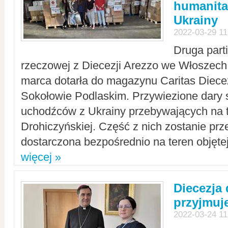
humanita
Ukrainy
2022-03-29 11
Druga part
rzeczowej z Diecezji Arezzo we Włoszech 
marca dotarła do magazynu Caritas Diecez
Sokołowie Podlaskim. Przywiezione dary 
uchodźców z Ukrainy przebywających na t
Drohiczyńskiej. Część z nich zostanie pr
dostarczona bezpośrednio na teren objęte
więcej »
Diecezja
przyjmuj
2022-03-24 11