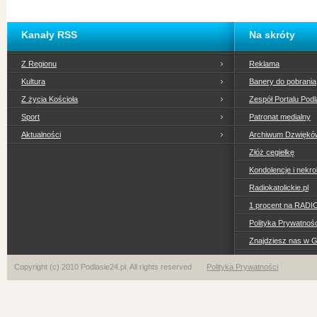
Kanały RSS
Na skróty
Z Regionu
Reklama
Kultura
Banery do pobrania
Z życia Kościoła
Zespół Portalu Podl
Sport
Patronat medialny
Aktualności
Archiwum Dzwiękó
Złóż cegiełkę
Kondolencje i nekro
Radiokatolickie.pl
1 procent na RADI
Polityka Prywatno
Znajdziesz nas w 
Copyright (c) 2010 Podlasie24.pl. All rights reserved
Polityka Prywatności