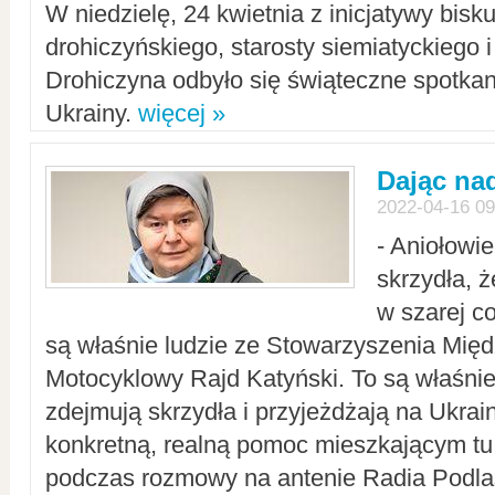
W niedzielę, 24 kwietnia z inicjatywy bisk
drohiczyńskiego, starosty siemiatyckiego i
Drohiczyna odbyło się świąteczne spotka
Ukrainy.
więcej »
Dając nad
2022-04-16 09
- Aniołowi
skrzydła, 
w szarej c
są właśnie ludzie ze Stowarzyszenia Mi
Motocyklowy Rajd Katyński. To są właśnie 
zdejmują skrzydła i przyjeżdżają na Ukrai
konkretną, realną pomoc mieszkającym tu
podczas rozmowy na antenie Radia Podlas