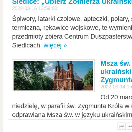
Siedlce: „Ubierz Żołnierza Ukraińs
2022-03-16 13:59:00
Śpiwory, latarki czołowe, apteczki, polary, 
termiczna, rękawice wojskowe, te wymieni
przedmioty zbiera Centrum Duszpasterst
Siedlcach.
więcej »
Msza św.
ukraiński
Zygmunta
2022-03-14 15
Od 20 mar
niedzielę, w parafii św. Zygmunta Króla w
odprawiana Msza św. w języku ukraiński
|<<
<<