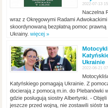
2022-07-13 15
Naczelna 
wraz z Okręgowymi Radami Adwokackimi 
skoordynowaną bezpłatną pomoc prawną d
Ukrainy.
więcej »
Motocykli
Katyński
Ukrainie
2022-06-21 07
Motocykliś
Katyńskiego pomagają Ukrainie. Z pomoc
docierają z pomocą m.in. do Plebanówki w
gdzie posługują siostry Albertynki. - Objęl
jeszcze przed wojną, nie zostawili sióstr 