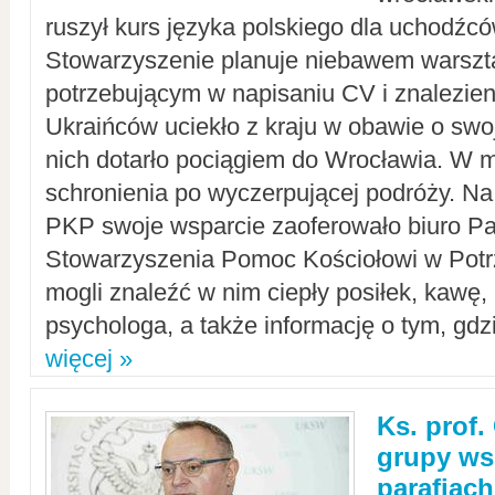
ruszył kurs języka polskiego dla uchodźcó
Stowarzyszenie planuje niebawem warszt
potrzebującym w napisaniu CV i znalezieni
Ukraińców uciekło z kraju w obawie o swoj
nich dotarło pociągiem do Wrocławia. W m
schronienia po wyczerpującej podróży. 
PKP swoje wsparcie zaoferowało biuro P
Stowarzyszenia Pomoc Kościołowi w Potr
mogli znaleźć w nim ciepły posiłek, kawę,
psychologa, a także informację o tym, gdzi
więcej »
Ks. prof.
grupy ws
parafiach