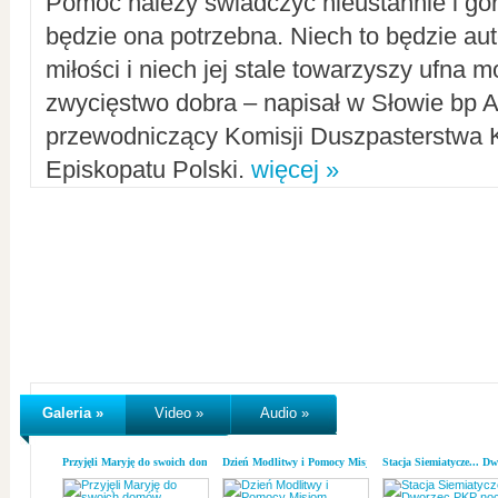
Pomoc należy świadczyć nieustannie i gorl
będzie ona potrzebna. Niech to będzie au
miłości i niech jej stale towarzyszy ufna m
zwycięstwo dobra – napisał w Słowie bp A
przewodniczący Komisji Duszpasterstwa K
Episkopatu Polski.
więcej »
Galeria »
Video »
Audio »
Przyjęli Maryję do swoich domów
Dzień Modlitwy i Pomocy Misjom
Stacja Siemiatycze... D