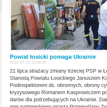
Powiat łosicki pomaga Ukrainie
2022-07-23 12:56:05
21 lipca strażacy zmiany trzeciej PSP w 
Starostą Powiatu Łosickiego Januszem Ko
Podinspektorem ds. obronnych, obrony cyw
kryzysowego Romanem Kasprowiczem po
darów dla potrzebujących na Ukrainie. Dar
mer partnerskiego miasta Przemyślany Zo