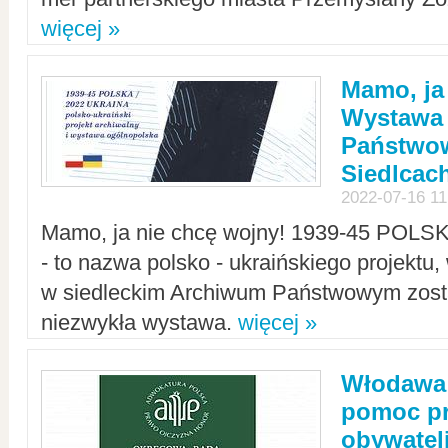
więcej »
Mamo, ja
Wystawa
Państwo
Siedlcac
2022-07-16 11
Mamo, ja nie chcę wojny! 1939-45 POLS
- to nazwa polsko - ukraińskiego projektu
w siedleckim Archiwum Państwowym zosta
niezwykła wystawa.
więcej »
Włodawa:
pomoc pr
obywatel