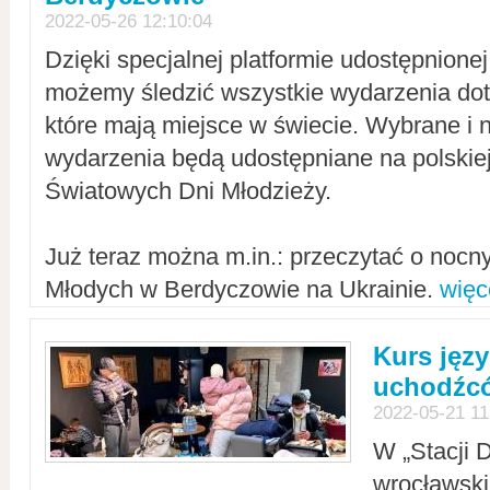
2022-05-26 12:10:04
Dzięki specjalnej platformie udostępnione
możemy śledzić wszystkie wydarzenia dot
które mają miejsce w świecie. Wybrane i 
wydarzenia będą udostępniane na polskiej
Światowych Dni Młodzieży.
Już teraz można m.in.: przeczytać o noc
Młodych w Berdyczowie na Ukrainie.
więc
Kurs języ
uchodźcó
2022-05-21 11
W „Stacji D
wrocławsk