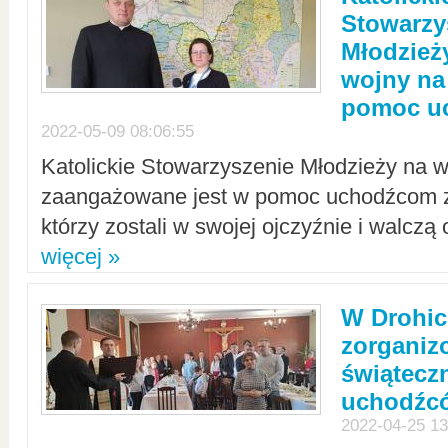
Stowarzy
Młodzież
wojny na 
pomoc u
2022-05-09 08:06:55
Katolickie Stowarzyszenie Młodzieży na w
zaangażowane jest w pomoc uchodźcom z 
którzy zostali w swojej ojczyźnie i walczą 
więcej »
W Drohic
zorgani
świątecz
uchodźc
2022-04-25 13