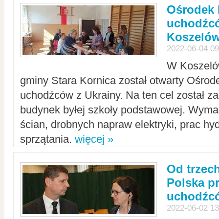
Ośrodek 
uchodźcó
Koszeló
2022-06-04 09
W Koszelów
gminy Stara Kornica został otwarty Ośro
uchodźców z Ukrainy. Na ten cel został 
budynek byłej szkoły podstawowej. Wyma
ścian, drobnych napraw elektryki, prac hy
sprzątania.
więcej »
Od trzec
Polska p
uchodźcó
2022-06-02 13