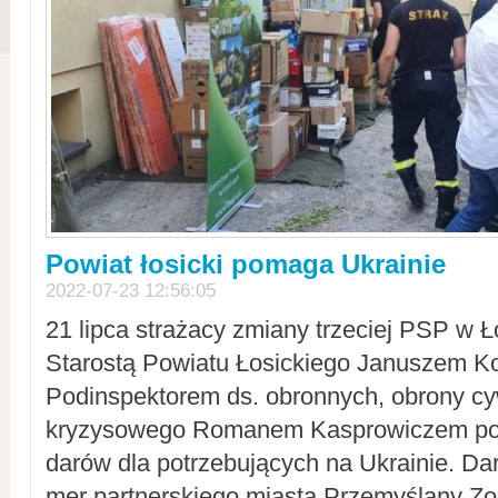
Powiat łosicki pomaga Ukrainie
2022-07-23 12:56:05
21 lipca strażacy zmiany trzeciej PSP w 
Starostą Powiatu Łosickiego Januszem Ko
Podinspektorem ds. obronnych, obrony cyw
kryzysowego Romanem Kasprowiczem po
darów dla potrzebujących na Ukrainie. Dar
mer partnerskiego miasta Przemyślany Zo