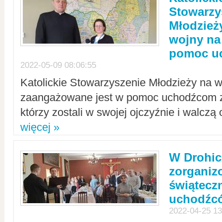
Stowarzy
Młodzież
wojny na 
pomoc u
2022-05-09 08:06:55
Katolickie Stowarzyszenie Młodzieży na w
zaangażowane jest w pomoc uchodźcom z 
którzy zostali w swojej ojczyźnie i walczą 
więcej »
W Drohic
zorgani
świątecz
uchodźc
2022-04-25 13