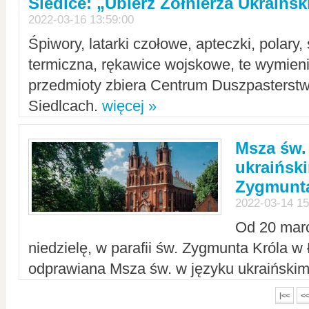
Siedlce: „Ubierz Żołnierza Ukraińs
2022-03-16 13:59:00
Śpiwory, latarki czołowe, apteczki, polary, 
termiczna, rękawice wojskowe, te wymieni
przedmioty zbiera Centrum Duszpasterst
Siedlcach.
więcej »
Msza św.
ukraiński
Zygmunta
2022-03-14 15
Od 20 mar
niedzielę, w parafii św. Zygmunta Króla w
odprawiana Msza św. w języku ukraiński
|<<
<<