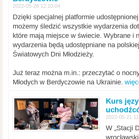
2022-05-26 12:10:04
Dzięki specjalnej platformie udostępnione
możemy śledzić wszystkie wydarzenia dot
które mają miejsce w świecie. Wybrane i 
wydarzenia będą udostępniane na polskiej
Światowych Dni Młodzieży.
Już teraz można m.in.: przeczytać o noc
Młodych w Berdyczowie na Ukrainie.
więc
Kurs języ
uchodźcó
2022-05-21 11
W „Stacji D
wrocławsk