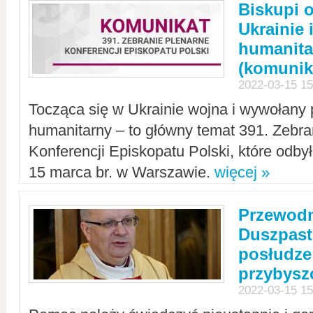
Biskupi 
Ukrainie 
humanit
(komunik
2022-03-15 15
Tocząca się w Ukrainie wojna i wywołany 
humanitarny – to główny temat 391. Zebr
Konferencji Episkopatu Polski, które odbył
15 marca br. w Warszawie.
więcej »
Przewodn
Duszpast
posłudze
przybys
2022-03-15 15