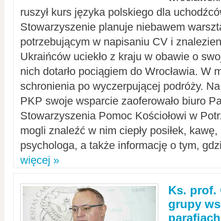
ruszył kurs języka polskiego dla uchodźcó
Stowarzyszenie planuje niebawem warszt
potrzebującym w napisaniu CV i znalezieni
Ukraińców uciekło z kraju w obawie o swoj
nich dotarło pociągiem do Wrocławia. W m
schronienia po wyczerpującej podróży. 
PKP swoje wsparcie zaoferowało biuro P
Stowarzyszenia Pomoc Kościołowi w Potr
mogli znaleźć w nim ciepły posiłek, kawę,
psychologa, a także informację o tym, gdzi
więcej »
Ks. prof.
grupy ws
parafiach