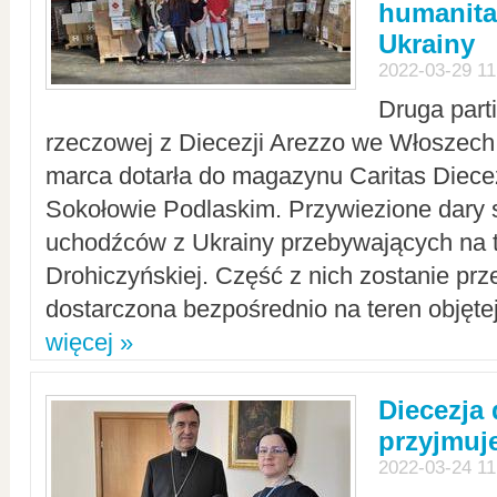
humanita
Ukrainy
2022-03-29 11
Druga part
rzeczowej z Diecezji Arezzo we Włoszech 
marca dotarła do magazynu Caritas Diecez
Sokołowie Podlaskim. Przywiezione dary 
uchodźców z Ukrainy przebywających na t
Drohiczyńskiej. Część z nich zostanie pr
dostarczona bezpośrednio na teren objęte
więcej »
Diecezja
przyjmuj
2022-03-24 11