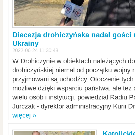
Diecezja drohiczyńska nadal gości
Ukrainy
2022-06-24 11:30:48
W Drohiczynie w obiektach należących do 
drohiczyńskiej niemal od początku wojny 
przyjmowani są uchodźcy. Otoczenie tych 
możliwe dzięki wsparciu państwa, ale też 
wielu osób i instytucji, powiedział Radiu P
Jurczak - dyrektor administracyjny Kurii D
więcej »
Katolicki