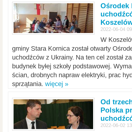
Ośrodek 
uchodźcó
Koszeló
2022-06-04 09
W Koszelów
gminy Stara Kornica został otwarty Ośro
uchodźców z Ukrainy. Na ten cel został 
budynek byłej szkoły podstawowej. Wyma
ścian, drobnych napraw elektryki, prac hy
sprzątania.
więcej »
Od trzec
Polska p
uchodźcó
2022-06-02 13