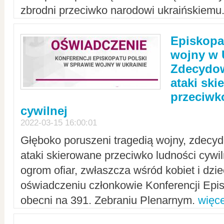
zbrodni przeciwko narodowi ukraińskiemu
Episkopa
wojny w 
Zdecydow
ataki sk
przeciwk
cywilnej
2022-03-15 16:00:01
Głęboko poruszeni tragedią wojny, zdecy
ataki skierowane przeciwko ludności cywi
ogrom ofiar, zwłaszcza wśród kobiet i dzie
oświadczeniu członkowie Konferencji Epis
obecni na 391. Zebraniu Plenarnym.
więce