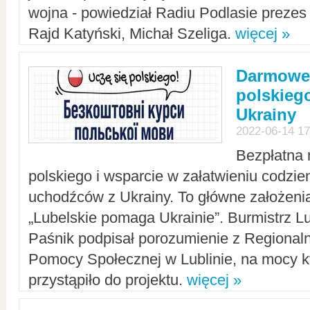
wojna - powiedział Radiu Podlasie preze
Rajd Katyński, Michał Szeliga.
więcej »
Darmowe 
polskiego
Ukrainy
2022-06-14 17
Bezpłatna 
polskiego i wsparcie w załatwieniu codzi
uchodźców z Ukrainy. To główne założenia
„Lubelskie pomaga Ukrainie”. Burmistrz L
Paśnik podpisał porozumienie z Regiona
Pomocy Społecznej w Lublinie, na mocy k
przystąpiło do projektu.
więcej »