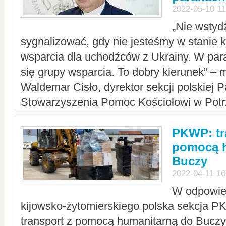
2022-05-10 11
„Nie wstyd
sygnalizować, gdy nie jesteśmy w stanie
wsparcia dla uchodźców z Ukrainy. W para
się grupy wsparcia. To dobry kierunek” – m
Waldemar Cisło, dyrektor sekcji polskiej 
Stowarzyszenia Pomoc Kościołowi w Potr
PKWP: tr
pomocą h
Buczy
2022-04-11 16
W odpowied
kijowsko-żytomierskiego polska sekcja 
transport z pomocą humanitarną do Buczy,