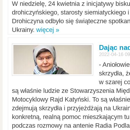
W niedzielę, 24 kwietnia z inicjatywy bisk
drohiczyńskiego, starosty siemiatyckiego i
Drohiczyna odbyło się świąteczne spotka
Ukrainy.
więcej »
Dając nad
2022-04-16 09
- Aniołowi
skrzydła, 
w szarej c
są właśnie ludzie ze Stowarzyszenia Mi
Motocyklowy Rajd Katyński. To są właśnie 
zdejmują skrzydła i przyjeżdżają na Ukrai
konkretną, realną pomoc mieszkającym tu
podczas rozmowy na antenie Radia Podlas