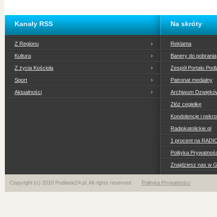
Kanały RSS
Na skróty
Z Regionu
Reklama
Kultura
Banery do pobrania
Z życia Kościoła
Zespół Portalu Podl
Sport
Patronat medialny
Aktualności
Archiwum Dzwiękó
Złóż cegiełkę
Kondolencje i nekro
Radiokatolickie.pl
1 procent na RADI
Polityka Prywatno
Znajdziesz nas w 
Copyright (c) 2010 Podlasie24.pl. All rights reserved
Polityka Prywatności