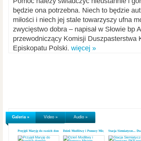
Pomoc należy świadczyć nieustannie i gorl
będzie ona potrzebna. Niech to będzie au
miłości i niech jej stale towarzyszy ufna m
zwycięstwo dobra – napisał w Słowie bp A
przewodniczący Komisji Duszpasterstwa K
Episkopatu Polski.
więcej »
Galeria »
Video »
Audio »
Przyjęli Maryję do swoich domów
Dzień Modlitwy i Pomocy Misjom
Stacja Siemiatycze... D