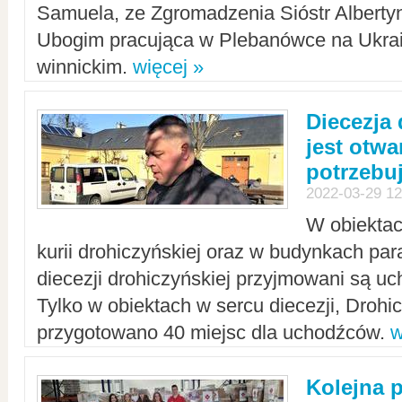
Samuela, ze Zgromadzenia Sióstr Alberty
Ubogim pracująca w Plebanówce na Ukrai
winnickim.
więcej »
Diecezja
jest otwa
potrzebu
2022-03-29 12
W obiektac
kurii drohiczyńskiej oraz w budynkach para
diecezji drohiczyńskiej przyjmowani są uc
Tylko w obiektach w sercu diecezji, Drohi
przygotowano 40 miejsc dla uchodźców.
w
Kolejna 