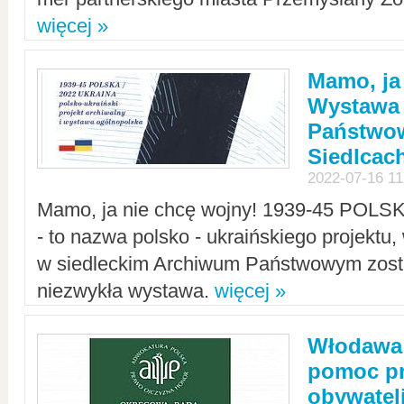
więcej »
Mamo, ja
Wystawa
Państwo
Siedlcac
2022-07-16 11
Mamo, ja nie chcę wojny! 1939-45 POLS
- to nazwa polsko - ukraińskiego projektu
w siedleckim Archiwum Państwowym zosta
niezwykła wystawa.
więcej »
Włodawa:
pomoc pr
obywatel