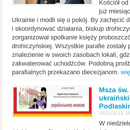
Kościół od
już miesią
Ukrainie i modli się o pokój. By zachęcić
i skoordynować działania, biskup drohicz
zorganizował spotkanie księży proboszczó
drohiczyńskiej. Wszystkie parafie zostały
znalezienie w swoich zasobach lokali, gd
zakwaterować uchodźców. Podobną prośb
parafialnych przekazano diecezjanom.
wię
Msza św.
ukraińsk
Podlaski
2022-03-18 18
W niedziel