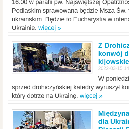
16.00 w parafii pw. Najświętszej Opatrzno
Podlaskim sprawowana będzie Msza Św. 
ukraińskim. Będzie to Eucharystia w intenc
Ukrainie.
więcej »
Z Drohic
konwój d
kijowskie
2022-03-15 14
W poniedzi
sprzed drohiczyńskiej katedry wyruszył k
który dotrze na Ukrainę.
więcej »
Międzyn
dla Ukra