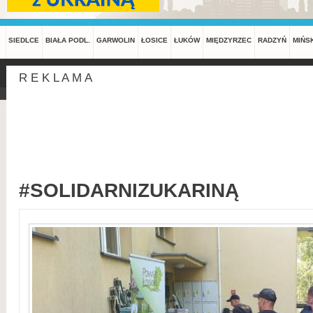
SIEDLCE
BIAŁA PODL.
GARWOLIN
ŁOSICE
ŁUKÓW
MIĘDZYRZEC
RADZYŃ
MIŃS
R E K L A M A
#SOLIDARNIZUKARINĄ