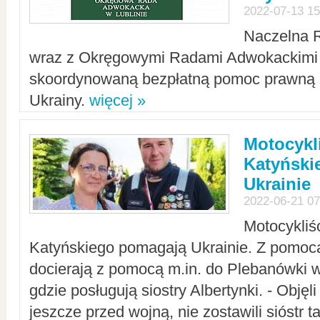
2022-07-13 15
Naczelna 
wraz z Okręgowymi Radami Adwokackimi 
skoordynowaną bezpłatną pomoc prawną d
Ukrainy.
więcej »
Motocykli
Katyński
Ukrainie
2022-06-21 07
Motocykliś
Katyńskiego pomagają Ukrainie. Z pomoc
docierają z pomocą m.in. do Plebanówki w
gdzie posługują siostry Albertynki. - Objęl
jeszcze przed wojną, nie zostawili sióstr 