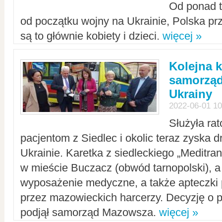
Od ponad tr
od początku wojny na Ukrainie, Polska p
są to głównie kobiety i dzieci.
więcej »
Kolejna k
samorząd
Ukrainy
2022-06-01 10
Służyła ra
pacjentom z Siedlec i okolic teraz zyska d
Ukrainie. Karetka z siedleckiego „Meditrans
w mieście Buczacz (obwód tarnopolski), a
wyposażenie medyczne, a także apteczki
przez mazowieckich harcerzy. Decyzję o 
podjął samorząd Mazowsza.
więcej »