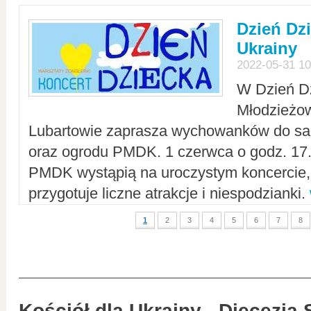
Dzień Dz
Ukrainy
2022-05-31 10
W Dzień D
Młodzieżo
Lubartowie zaprasza wychowanków do sal
oraz ogrodu PMDK. 1 czerwca o godz. 17.0
PMDK wystąpią na uroczystym koncercie
przygotuje liczne atrakcje i niespodzianki.
1
2
3
4
5
6
7
8
Kościół dla Ukrainy - Diecezja 