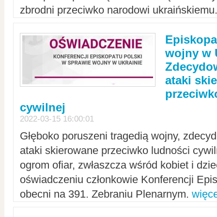
zbrodni przeciwko narodowi ukraińskiemu
Episkopa
wojny w 
Zdecydow
ataki sk
przeciwk
cywilnej
2022-03-15 16:00:01
Głęboko poruszeni tragedią wojny, zdecy
ataki skierowane przeciwko ludności cywi
ogrom ofiar, zwłaszcza wśród kobiet i dzie
oświadczeniu członkowie Konferencji Epis
obecni na 391. Zebraniu Plenarnym.
więce