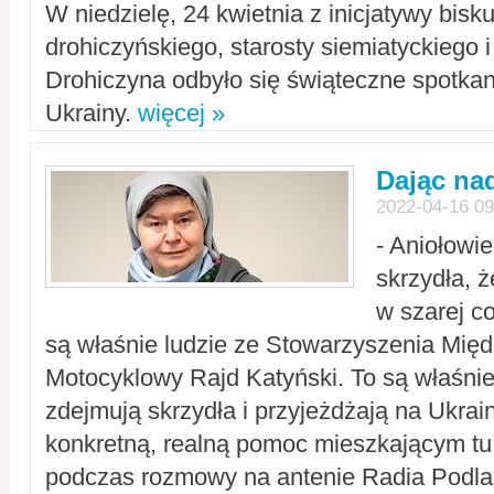
W niedzielę, 24 kwietnia z inicjatywy bisk
drohiczyńskiego, starosty siemiatyckiego i
Drohiczyna odbyło się świąteczne spotka
Ukrainy.
więcej »
Dając nad
2022-04-16 09
- Aniołowi
skrzydła, 
w szarej c
są właśnie ludzie ze Stowarzyszenia Mi
Motocyklowy Rajd Katyński. To są właśnie 
zdejmują skrzydła i przyjeżdżają na Ukrai
konkretną, realną pomoc mieszkającym tu
podczas rozmowy na antenie Radia Podlas