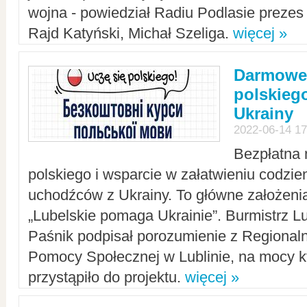
wojna - powiedział Radiu Podlasie preze
Rajd Katyński, Michał Szeliga.
więcej »
Darmowe 
polskiego
Ukrainy
2022-06-14 17
Bezpłatna 
polskiego i wsparcie w załatwieniu codzi
uchodźców z Ukrainy. To główne założenia
„Lubelskie pomaga Ukrainie”. Burmistrz L
Paśnik podpisał porozumienie z Regiona
Pomocy Społecznej w Lublinie, na mocy k
przystąpiło do projektu.
więcej »