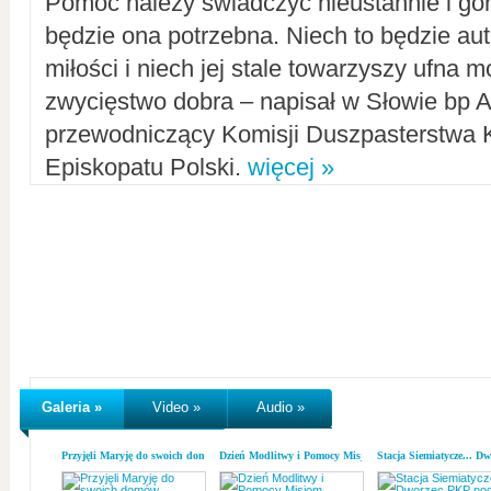
Pomoc należy świadczyć nieustannie i gorl
będzie ona potrzebna. Niech to będzie au
miłości i niech jej stale towarzyszy ufna m
zwycięstwo dobra – napisał w Słowie bp A
przewodniczący Komisji Duszpasterstwa K
Episkopatu Polski.
więcej »
Galeria »
Video »
Audio »
Przyjęli Maryję do swoich domów
Dzień Modlitwy i Pomocy Misjom
Stacja Siemiatycze... D