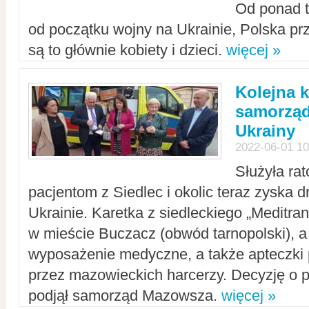
Od ponad tr
od początku wojny na Ukrainie, Polska p
są to głównie kobiety i dzieci.
więcej »
Kolejna k
samorząd
Ukrainy
2022-06-01 10
Służyła ra
pacjentom z Siedlec i okolic teraz zyska d
Ukrainie. Karetka z siedleckiego „Meditrans
w mieście Buczacz (obwód tarnopolski), a
wyposażenie medyczne, a także apteczki
przez mazowieckich harcerzy. Decyzję o 
podjął samorząd Mazowsza.
więcej »