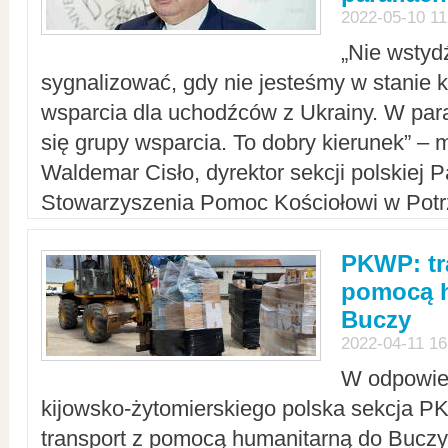
2022-05-10 11
„Nie wstyd
sygnalizować, gdy nie jesteśmy w stanie
wsparcia dla uchodźców z Ukrainy. W para
się grupy wsparcia. To dobry kierunek” – m
Waldemar Cisło, dyrektor sekcji polskiej 
Stowarzyszenia Pomoc Kościołowi w Potr
PKWP: tr
pomocą h
Buczy
2022-04-11 16
W odpowied
kijowsko-żytomierskiego polska sekcja 
transport z pomocą humanitarną do Buczy,