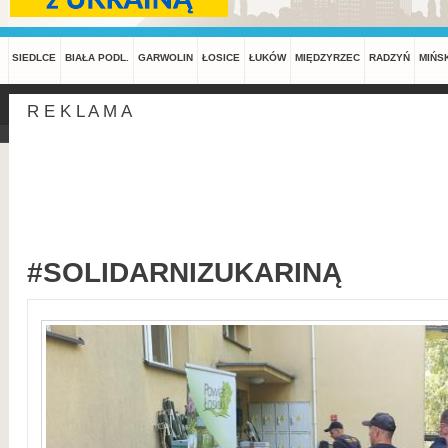
SIEDLCE
BIAŁA PODL.
GARWOLIN
ŁOSICE
ŁUKÓW
MIĘDZYRZEC
RADZYŃ
MIŃS
R E K L A M A
#SOLIDARNIZUKARINĄ