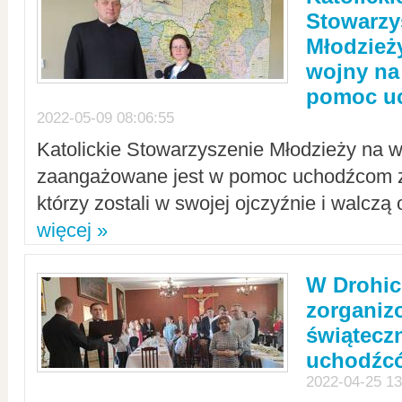
Stowarzy
Młodzież
wojny na 
pomoc u
2022-05-09 08:06:55
Katolickie Stowarzyszenie Młodzieży na w
zaangażowane jest w pomoc uchodźcom z 
którzy zostali w swojej ojczyźnie i walczą 
więcej »
W Drohic
zorgani
świątecz
uchodźc
2022-04-25 13