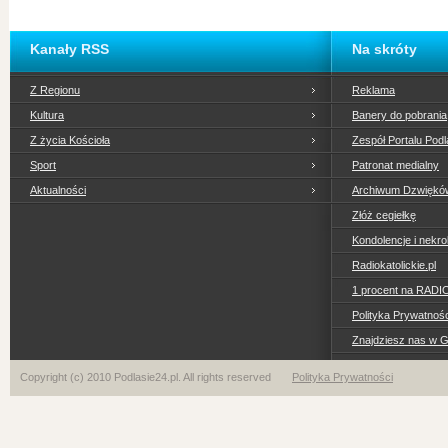
Kanały RSS
Na skróty
Z Regionu
Reklama
Kultura
Banery do pobrania
Z życia Kościoła
Zespół Portalu Podl
Sport
Patronat medialny
Aktualności
Archiwum Dzwiękó
Złóż cegiełkę
Kondolencje i nekro
Radiokatolickie.pl
1 procent na RADI
Polityka Prywatno
Znajdziesz nas w 
Copyright (c) 2010 Podlasie24.pl. All rights reserved
Polityka Prywatności