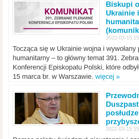
Biskupi 
Ukrainie 
humanit
(komunik
2022-03-15 15
Tocząca się w Ukrainie wojna i wywołany 
humanitarny – to główny temat 391. Zebr
Konferencji Episkopatu Polski, które odbył
15 marca br. w Warszawie.
więcej »
Przewodn
Duszpast
posłudze
przybys
2022-03-15 15