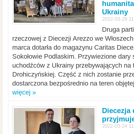
humanita
Ukrainy
2022-03-29 11
Druga part
rzeczowej z Diecezji Arezzo we Włoszech 
marca dotarła do magazynu Caritas Diecez
Sokołowie Podlaskim. Przywiezione dary 
uchodźców z Ukrainy przebywających na t
Drohiczyńskiej. Część z nich zostanie pr
dostarczona bezpośrednio na teren objęte
więcej »
Diecezja
przyjmuj
2022-03-24 11