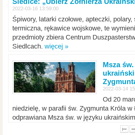
Siedlce: „Ubierz Żołnierza Ukraińs
2022-03-16 13:59:00
Śpiwory, latarki czołowe, apteczki, polary, 
termiczna, rękawice wojskowe, te wymieni
przedmioty zbiera Centrum Duszpasterst
Siedlcach.
więcej »
Msza św.
ukraiński
Zygmunta
2022-03-14 15
Od 20 mar
niedzielę, w parafii św. Zygmunta Króla w
odprawiana Msza św. w języku ukraiński
|<<
<<