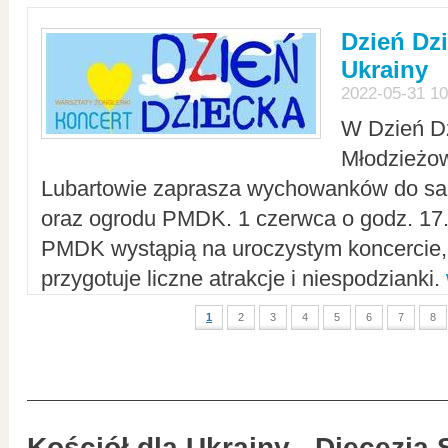
Dzień Dz
Ukrainy
2022-05-31 10
W Dzień D
Młodzieżo
Lubartowie zaprasza wychowanków do sal
oraz ogrodu PMDK. 1 czerwca o godz. 17.0
PMDK wystąpią na uroczystym koncercie
przygotuje liczne atrakcje i niespodzianki.
1
2
3
4
5
6
7
8
Kościół dla Ukrainy - Diecezja 