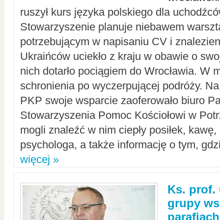
ruszył kurs języka polskiego dla uchodźcó
Stowarzyszenie planuje niebawem warszt
potrzebującym w napisaniu CV i znalezieni
Ukraińców uciekło z kraju w obawie o swoj
nich dotarło pociągiem do Wrocławia. W m
schronienia po wyczerpującej podróży. 
PKP swoje wsparcie zaoferowało biuro P
Stowarzyszenia Pomoc Kościołowi w Potr
mogli znaleźć w nim ciepły posiłek, kawę,
psychologa, a także informację o tym, gdzi
więcej »
Ks. prof.
grupy ws
parafiach