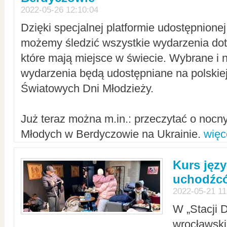
2022-05-26 12:10:04
Dzięki specjalnej platformie udostępnione
możemy śledzić wszystkie wydarzenia dot
które mają miejsce w świecie. Wybrane i 
wydarzenia będą udostępniane na polskiej
Światowych Dni Młodzieży.
Już teraz można m.in.: przeczytać o noc
Młodych w Berdyczowie na Ukrainie.
więc
Kurs języ
uchodźcó
2022-05-21 11
W „Stacji D
wrocławsk