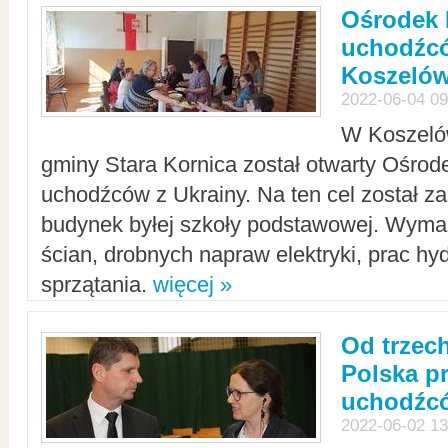
Ośrodek 
uchodźcó
Koszeló
2022-06-04 09
W Koszelów
gminy Stara Kornica został otwarty Ośro
uchodźców z Ukrainy. Na ten cel został 
budynek byłej szkoły podstawowej. Wyma
ścian, drobnych napraw elektryki, prac hy
sprzątania.
więcej »
Od trzec
Polska p
uchodźcó
2022-06-02 13