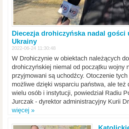
Diecezja drohiczyńska nadal gości
Ukrainy
2022-06-24 11:30:48
W Drohiczynie w obiektach należących do 
drohiczyńskiej niemal od początku wojny 
przyjmowani są uchodźcy. Otoczenie tych 
możliwe dzięki wsparciu państwa, ale też 
wielu osób i instytucji, powiedział Radiu P
Jurczak - dyrektor administracyjny Kurii D
więcej »
Katolicki