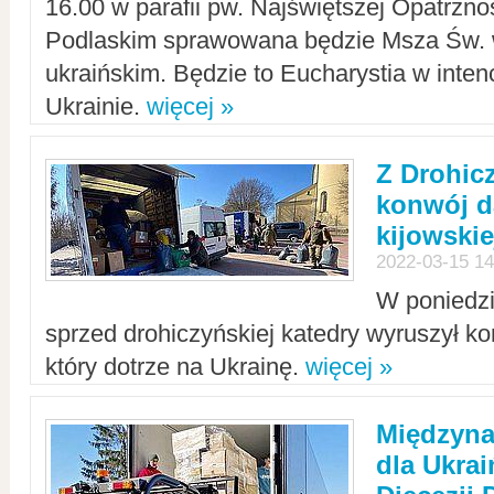
16.00 w parafii pw. Najświętszej Opatrzno
Podlaskim sprawowana będzie Msza Św. 
ukraińskim. Będzie to Eucharystia w intenc
Ukrainie.
więcej »
Z Drohic
konwój d
kijowskie
2022-03-15 14
W poniedzi
sprzed drohiczyńskiej katedry wyruszył k
który dotrze na Ukrainę.
więcej »
Międzyn
dla Ukra