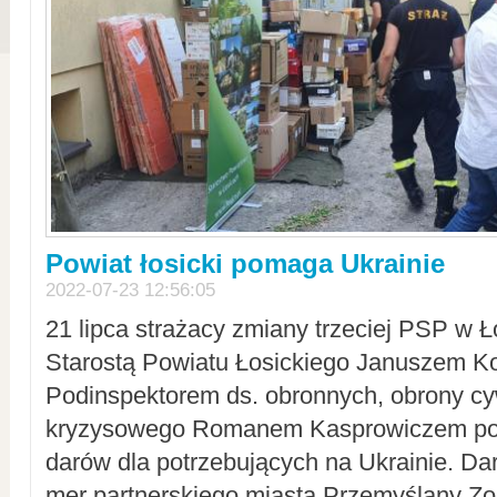
Powiat łosicki pomaga Ukrainie
2022-07-23 12:56:05
21 lipca strażacy zmiany trzeciej PSP w 
Starostą Powiatu Łosickiego Januszem Ko
Podinspektorem ds. obronnych, obrony cyw
kryzysowego Romanem Kasprowiczem po
darów dla potrzebujących na Ukrainie. Dar
mer partnerskiego miasta Przemyślany Zo