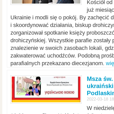
Kościół od
już miesią
Ukrainie i modli się o pokój. By zachęcić
i skoordynować działania, biskup drohicz
zorganizował spotkanie księży proboszczó
drohiczyńskiej. Wszystkie parafie zostały
znalezienie w swoich zasobach lokali, gd
zakwaterować uchodźców. Podobną prośb
parafialnych przekazano diecezjanom.
wię
Msza św.
ukraińsk
Podlaski
2022-03-18 18
W niedziel