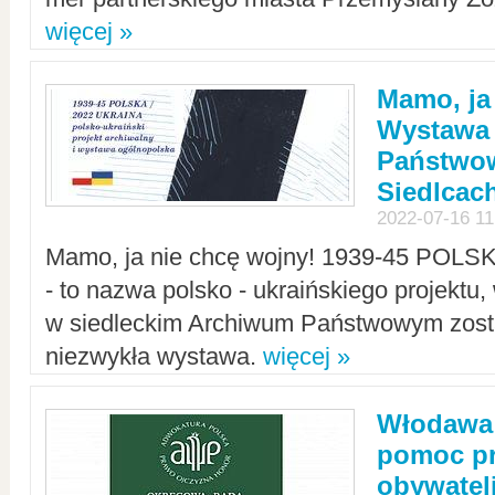
więcej »
Mamo, ja
Wystawa
Państwo
Siedlcac
2022-07-16 11
Mamo, ja nie chcę wojny! 1939-45 POLS
- to nazwa polsko - ukraińskiego projektu
w siedleckim Archiwum Państwowym zosta
niezwykła wystawa.
więcej »
Włodawa:
pomoc pr
obywatel