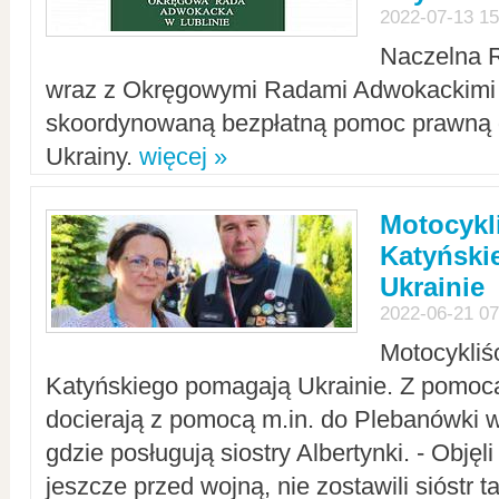
2022-07-13 15
Naczelna 
wraz z Okręgowymi Radami Adwokackimi 
skoordynowaną bezpłatną pomoc prawną d
Ukrainy.
więcej »
Motocykli
Katyński
Ukrainie
2022-06-21 07
Motocykliś
Katyńskiego pomagają Ukrainie. Z pomoc
docierają z pomocą m.in. do Plebanówki w
gdzie posługują siostry Albertynki. - Objęl
jeszcze przed wojną, nie zostawili sióstr 