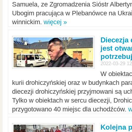
Samuela, ze Zgromadzenia Sióstr Alberty
Ubogim pracująca w Plebanówce na Ukrai
winnickim.
więcej »
Diecezja
jest otwa
potrzebu
2022-03-29 12
W obiektac
kurii drohiczyńskiej oraz w budynkach para
diecezji drohiczyńskiej przyjmowani są uc
Tylko w obiektach w sercu diecezji, Drohi
przygotowano 40 miejsc dla uchodźców.
w
Kolejna 