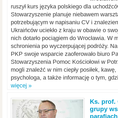
ruszył kurs języka polskiego dla uchodźcó
Stowarzyszenie planuje niebawem warszt
potrzebującym w napisaniu CV i znalezieni
Ukraińców uciekło z kraju w obawie o swoj
nich dotarło pociągiem do Wrocławia. W m
schronienia po wyczerpującej podróży. 
PKP swoje wsparcie zaoferowało biuro P
Stowarzyszenia Pomoc Kościołowi w Potr
mogli znaleźć w nim ciepły posiłek, kawę,
psychologa, a także informację o tym, gdzi
więcej »
Ks. prof.
grupy ws
parafiach