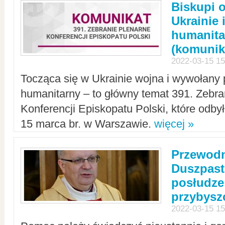
Biskupi 
Ukrainie 
humanit
(komunik
2022-03-15 15
Tocząca się w Ukrainie wojna i wywołany 
humanitarny – to główny temat 391. Zebr
Konferencji Episkopatu Polski, które odbył
15 marca br. w Warszawie.
więcej »
Przewodn
Duszpast
posłudze
przybys
2022-03-15 15