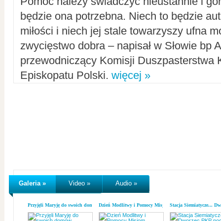
Pomoc należy świadczyć nieustannie i gorl
będzie ona potrzebna. Niech to będzie au
miłości i niech jej stale towarzyszy ufna m
zwycięstwo dobra – napisał w Słowie bp A
przewodniczący Komisji Duszpasterstwa K
Episkopatu Polski.
więcej »
Galeria »
Video »
Audio »
Przyjęli Maryję do swoich domów
Dzień Modlitwy i Pomocy Misjom
Stacja Siemiatycze... D