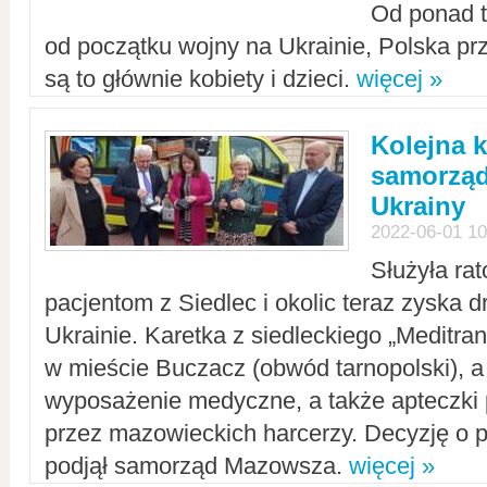
Od ponad tr
od początku wojny na Ukrainie, Polska p
są to głównie kobiety i dzieci.
więcej »
Kolejna k
samorząd
Ukrainy
2022-06-01 10
Służyła ra
pacjentom z Siedlec i okolic teraz zyska d
Ukrainie. Karetka z siedleckiego „Meditrans
w mieście Buczacz (obwód tarnopolski), a
wyposażenie medyczne, a także apteczki
przez mazowieckich harcerzy. Decyzję o 
podjął samorząd Mazowsza.
więcej »