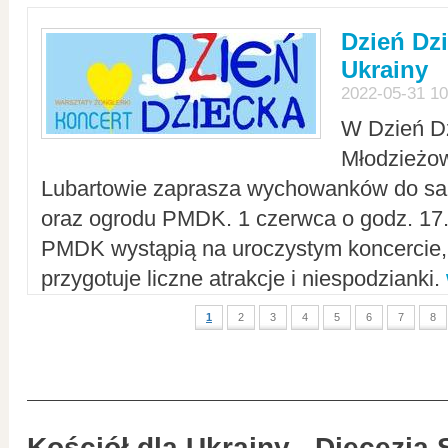
Dzień Dz
Ukrainy
2022-05-31 10
W Dzień D
Młodzieżo
Lubartowie zaprasza wychowanków do sal
oraz ogrodu PMDK. 1 czerwca o godz. 17.0
PMDK wystąpią na uroczystym koncercie
przygotuje liczne atrakcje i niespodzianki.
1
2
3
4
5
6
7
8
Kościół dla Ukrainy - Diecezja 