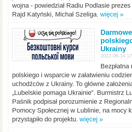
wojna - powiedział Radiu Podlasie preze
Rajd Katyński, Michał Szeliga.
więcej »
Darmowe 
polskiego
Ukrainy
2022-06-14 17
Bezpłatna 
polskiego i wsparcie w załatwieniu codzi
uchodźców z Ukrainy. To główne założenia
„Lubelskie pomaga Ukrainie”. Burmistrz L
Paśnik podpisał porozumienie z Regiona
Pomocy Społecznej w Lublinie, na mocy k
przystąpiło do projektu.
więcej »