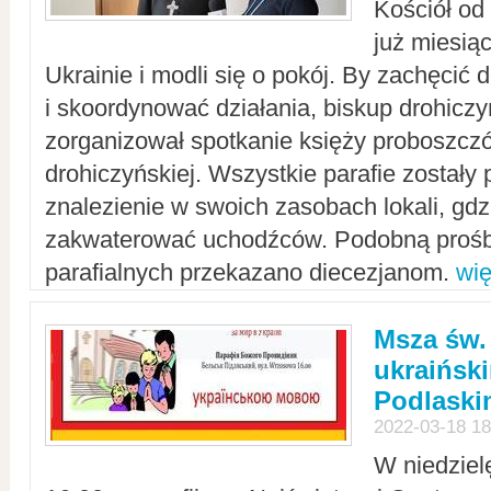
Kościół od
już miesią
Ukrainie i modli się o pokój. By zachęcić
i skoordynować działania, biskup drohicz
zorganizował spotkanie księży proboszczó
drohiczyńskiej. Wszystkie parafie zostały
znalezienie w swoich zasobach lokali, gd
zakwaterować uchodźców. Podobną prośb
parafialnych przekazano diecezjanom.
wię
Msza św.
ukraińsk
Podlaski
2022-03-18 18
W niedziel