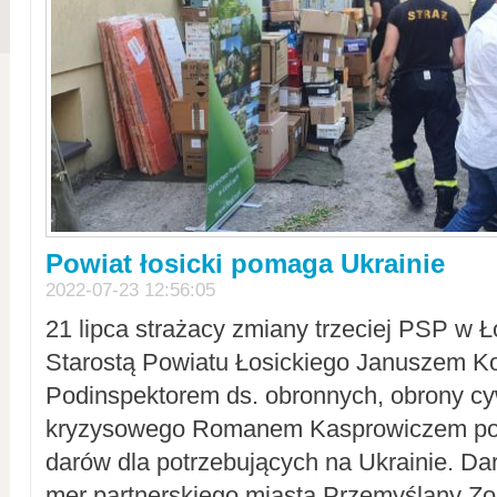
Powiat łosicki pomaga Ukrainie
2022-07-23 12:56:05
21 lipca strażacy zmiany trzeciej PSP w 
Starostą Powiatu Łosickiego Januszem Ko
Podinspektorem ds. obronnych, obrony cyw
kryzysowego Romanem Kasprowiczem po
darów dla potrzebujących na Ukrainie. Dar
mer partnerskiego miasta Przemyślany Zo