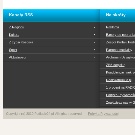
Kanały RSS
Na skróty
Z Regionu
Reklama
Kultura
Banery do pobrania
Z życia Kościoła
Zespół Portalu Podl
Sport
Patronat medialny
Aktualności
Archiwum Dzwiękó
Złóż cegiełkę
Kondolencje i nekro
Radiokatolickie.pl
1 procent na RADI
Polityka Prywatno
Znajdziesz nas w 
Copyright (c) 2010 Podlasie24.pl. All rights reserved
Polityka Prywatności