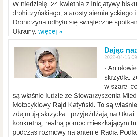
W niedzielę, 24 kwietnia z inicjatywy bisk
drohiczyńskiego, starosty siemiatyckiego i
Drohiczyna odbyło się świąteczne spotka
Ukrainy.
więcej »
Dając nad
2022-04-16 09
- Aniołowi
skrzydła, 
w szarej c
są właśnie ludzie ze Stowarzyszenia Mi
Motocyklowy Rajd Katyński. To są właśnie 
zdejmują skrzydła i przyjeżdżają na Ukrai
konkretną, realną pomoc mieszkającym tu
podczas rozmowy na antenie Radia Podlas