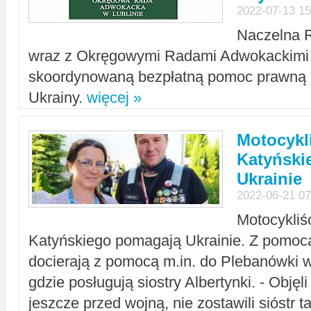
2022-07-13 15
Naczelna 
wraz z Okręgowymi Radami Adwokackimi 
skoordynowaną bezpłatną pomoc prawną d
Ukrainy.
więcej »
Motocykli
Katyński
Ukrainie
2022-06-21 07
Motocykliś
Katyńskiego pomagają Ukrainie. Z pomoc
docierają z pomocą m.in. do Plebanówki w
gdzie posługują siostry Albertynki. - Objęl
jeszcze przed wojną, nie zostawili sióstr 