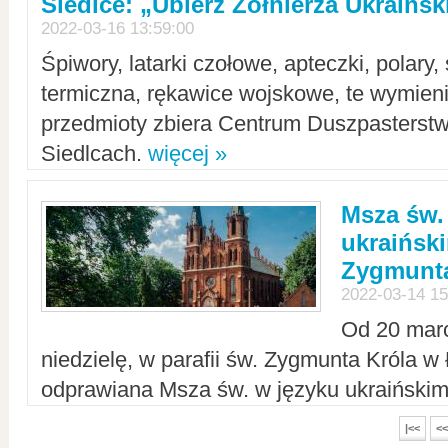
Siedlce: „Ubierz Żołnierza Ukraińs
2022-03-16 13:59:00
Śpiwory, latarki czołowe, apteczki, polary, 
termiczna, rękawice wojskowe, te wymieni
przedmioty zbiera Centrum Duszpasterst
Siedlcach.
więcej »
Msza św.
ukraiński
Zygmunta
2022-03-14 15
Od 20 mar
niedzielę, w parafii św. Zygmunta Króla w
odprawiana Msza św. w języku ukraiński
|<<
<<