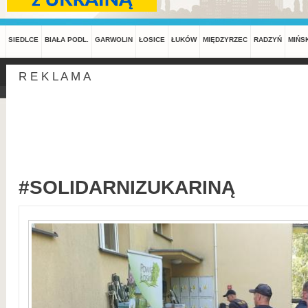
SIEDLCE
BIAŁA PODL.
GARWOLIN
ŁOSICE
ŁUKÓW
MIĘDZYRZEC
RADZYŃ
MIŃS
R E K L A M A
#SOLIDARNIZUKARINĄ