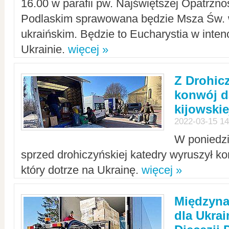
16.00 w parafii pw. Najświętszej Opatrzno
Podlaskim sprawowana będzie Msza Św. 
ukraińskim. Będzie to Eucharystia w intenc
Ukrainie.
więcej »
Z Drohic
konwój d
kijowskie
2022-03-15 14
W poniedzi
sprzed drohiczyńskiej katedry wyruszył k
który dotrze na Ukrainę.
więcej »
Międzyn
dla Ukra