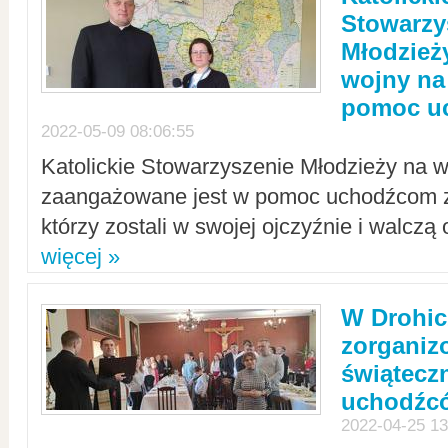
Stowarzy
Młodzież
wojny na 
pomoc u
2022-05-09 08:06:55
Katolickie Stowarzyszenie Młodzieży na w
zaangażowane jest w pomoc uchodźcom z 
którzy zostali w swojej ojczyźnie i walczą 
więcej »
W Drohic
zorgani
świątecz
uchodźc
2022-04-25 13