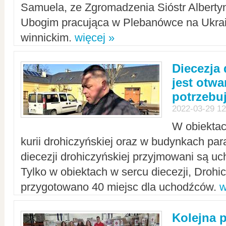
Samuela, ze Zgromadzenia Sióstr Alberty
Ubogim pracująca w Plebanówce na Ukrai
winnickim.
więcej »
Diecezja
jest otwa
potrzebu
2022-03-29 12
W obiektac
kurii drohiczyńskiej oraz w budynkach para
diecezji drohiczyńskiej przyjmowani są uc
Tylko w obiektach w sercu diecezji, Drohi
przygotowano 40 miejsc dla uchodźców.
w
Kolejna 