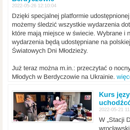
2022-05-26 12:10:04
Dzięki specjalnej platformie udostępnione
możemy śledzić wszystkie wydarzenia dot
które mają miejsce w świecie. Wybrane i 
wydarzenia będą udostępniane na polskiej
Światowych Dni Młodzieży.
Już teraz można m.in.: przeczytać o noc
Młodych w Berdyczowie na Ukrainie.
więc
Kurs języ
uchodźcó
2022-05-21 11
W „Stacji D
wrocławsk