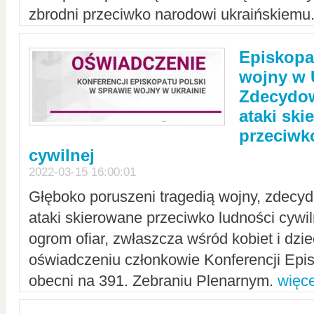
zbrodni przeciwko narodowi ukraińskiemu
Episkopa
wojny w 
Zdecydow
ataki sk
przeciwk
cywilnej
2022-03-15 16:00:01
Głęboko poruszeni tragedią wojny, zdecy
ataki skierowane przeciwko ludności cywi
ogrom ofiar, zwłaszcza wśród kobiet i dzie
oświadczeniu członkowie Konferencji Epis
obecni na 391. Zebraniu Plenarnym.
więce