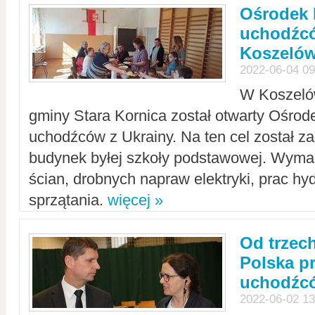
Ośrodek 
uchodźcó
Koszeló
2022-06-04 09
W Koszelów
gminy Stara Kornica został otwarty Ośro
uchodźców z Ukrainy. Na ten cel został 
budynek byłej szkoły podstawowej. Wyma
ścian, drobnych napraw elektryki, prac hy
sprzątania.
więcej »
Od trzec
Polska p
uchodźcó
2022-06-02 13