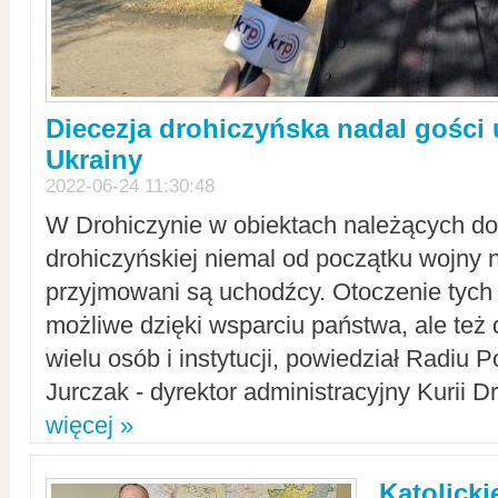
Diecezja drohiczyńska nadal gości
Ukrainy
2022-06-24 11:30:48
W Drohiczynie w obiektach należących do 
drohiczyńskiej niemal od początku wojny 
przyjmowani są uchodźcy. Otoczenie tych 
możliwe dzięki wsparciu państwa, ale też 
wielu osób i instytucji, powiedział Radiu P
Jurczak - dyrektor administracyjny Kurii D
więcej »
Katolicki