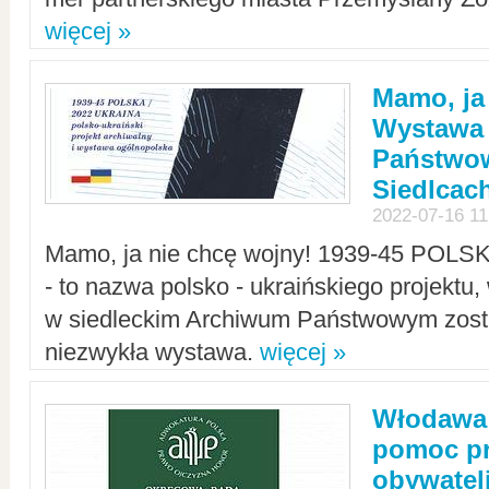
więcej »
Mamo, ja
Wystawa
Państwo
Siedlcac
2022-07-16 11
Mamo, ja nie chcę wojny! 1939-45 POLS
- to nazwa polsko - ukraińskiego projektu
w siedleckim Archiwum Państwowym zosta
niezwykła wystawa.
więcej »
Włodawa:
pomoc pr
obywatel