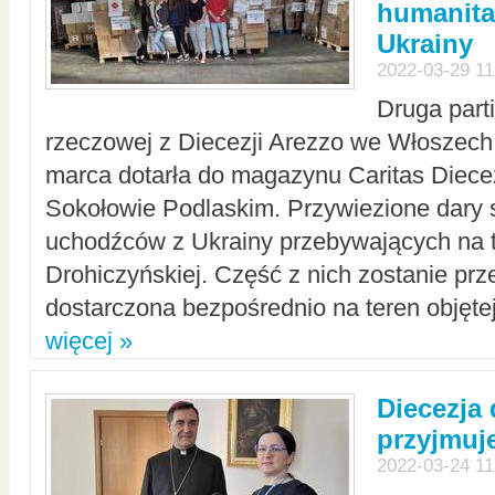
humanita
Ukrainy
2022-03-29 11
Druga part
rzeczowej z Diecezji Arezzo we Włoszech 
marca dotarła do magazynu Caritas Diecez
Sokołowie Podlaskim. Przywiezione dary 
uchodźców z Ukrainy przebywających na t
Drohiczyńskiej. Część z nich zostanie pr
dostarczona bezpośrednio na teren objęte
więcej »
Diecezja
przyjmuj
2022-03-24 11