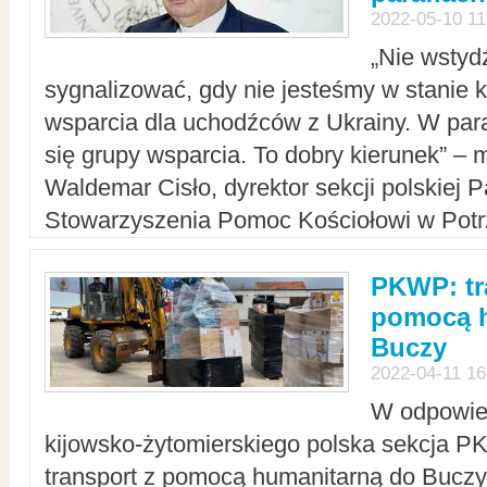
2022-05-10 11
„Nie wstyd
sygnalizować, gdy nie jesteśmy w stanie
wsparcia dla uchodźców z Ukrainy. W para
się grupy wsparcia. To dobry kierunek” – m
Waldemar Cisło, dyrektor sekcji polskiej 
Stowarzyszenia Pomoc Kościołowi w Potr
PKWP: tr
pomocą h
Buczy
2022-04-11 16
W odpowied
kijowsko-żytomierskiego polska sekcja 
transport z pomocą humanitarną do Buczy,