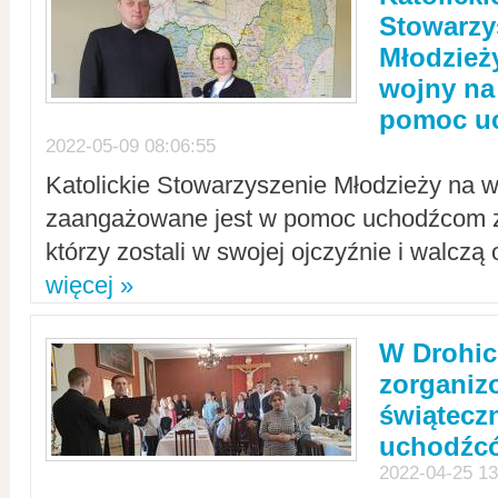
Stowarzy
Młodzież
wojny na 
pomoc u
2022-05-09 08:06:55
Katolickie Stowarzyszenie Młodzieży na w
zaangażowane jest w pomoc uchodźcom z 
którzy zostali w swojej ojczyźnie i walczą 
więcej »
W Drohic
zorgani
świątecz
uchodźc
2022-04-25 13