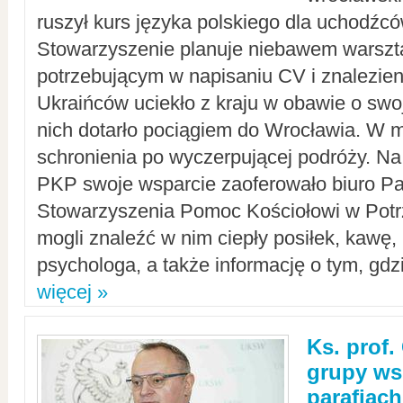
ruszył kurs języka polskiego dla uchodźcó
Stowarzyszenie planuje niebawem warszt
potrzebującym w napisaniu CV i znalezieni
Ukraińców uciekło z kraju w obawie o swoj
nich dotarło pociągiem do Wrocławia. W m
schronienia po wyczerpującej podróży. 
PKP swoje wsparcie zaoferowało biuro P
Stowarzyszenia Pomoc Kościołowi w Potr
mogli znaleźć w nim ciepły posiłek, kawę,
psychologa, a także informację o tym, gdzi
więcej »
Ks. prof.
grupy ws
parafiach