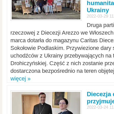
humanita
Ukrainy
2022-03-29 11
Druga part
rzeczowej z Diecezji Arezzo we Włoszech 
marca dotarła do magazynu Caritas Diecez
Sokołowie Podlaskim. Przywiezione dary 
uchodźców z Ukrainy przebywających na t
Drohiczyńskiej. Część z nich zostanie pr
dostarczona bezpośrednio na teren objęte
więcej »
Diecezja
przyjmuj
2022-03-24 11