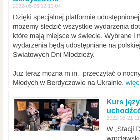
2022-05-26 12:10:04
Dzięki specjalnej platformie udostępnione
możemy śledzić wszystkie wydarzenia dot
które mają miejsce w świecie. Wybrane i 
wydarzenia będą udostępniane na polskiej
Światowych Dni Młodzieży.
Już teraz można m.in.: przeczytać o noc
Młodych w Berdyczowie na Ukrainie.
więc
Kurs języ
uchodźcó
2022-05-21 11
W „Stacji D
wrocławsk