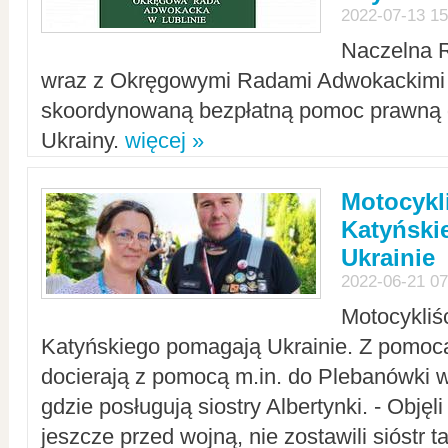
2022-07-13 15
Naczelna 
wraz z Okręgowymi Radami Adwokackimi 
skoordynowaną bezpłatną pomoc prawną d
Ukrainy.
więcej »
Motocykli
Katyński
Ukrainie
2022-06-21 07
Motocykliś
Katyńskiego pomagają Ukrainie. Z pomoc
docierają z pomocą m.in. do Plebanówki w
gdzie posługują siostry Albertynki. - Objęl
jeszcze przed wojną, nie zostawili sióstr 