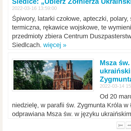
Siedlce: „Ubierz Żołnierza Ukraińs
2022-03-16 13:59:00
Śpiwory, latarki czołowe, apteczki, polary, 
termiczna, rękawice wojskowe, te wymieni
przedmioty zbiera Centrum Duszpasterst
Siedlcach.
więcej »
Msza św.
ukraiński
Zygmunta
2022-03-14 15
Od 20 mar
niedzielę, w parafii św. Zygmunta Króla w
odprawiana Msza św. w języku ukraiński
|<<
<<