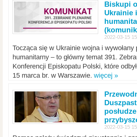
Biskupi 
Ukrainie 
humanit
(komunik
2022-03-15 15
Tocząca się w Ukrainie wojna i wywołany 
humanitarny – to główny temat 391. Zebr
Konferencji Episkopatu Polski, które odbył
15 marca br. w Warszawie.
więcej »
Przewodn
Duszpast
posłudze
przybys
2022-03-15 15