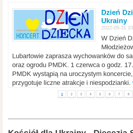
Dzień Dz
Ukrainy
2022-05-31 10
W Dzień D
Młodzieżo
Lubartowie zaprasza wychowanków do sal
oraz ogrodu PMDK. 1 czerwca o godz. 17.0
PMDK wystąpią na uroczystym koncercie
przygotuje liczne atrakcje i niespodzianki.
1
2
3
4
5
6
7
8
Kościół dla Ukrainy - Diecezja 