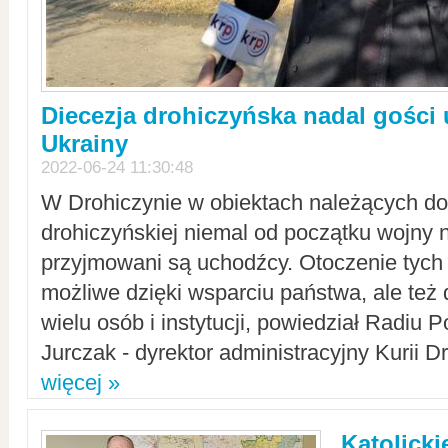
Diecezja drohiczyńska nadal gości
Ukrainy
2022-06-24 11:30:48
W Drohiczynie w obiektach należących do 
drohiczyńskiej niemal od początku wojny 
przyjmowani są uchodźcy. Otoczenie tych 
możliwe dzięki wsparciu państwa, ale też 
wielu osób i instytucji, powiedział Radiu P
Jurczak - dyrektor administracyjny Kurii D
więcej »
Katolicki