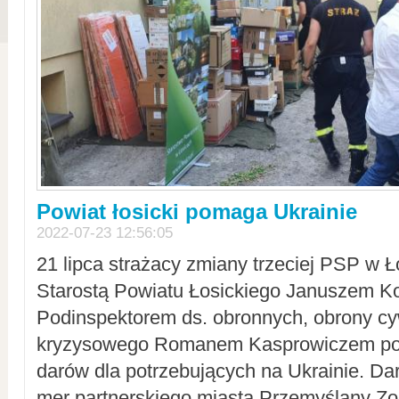
Powiat łosicki pomaga Ukrainie
2022-07-23 12:56:05
21 lipca strażacy zmiany trzeciej PSP w 
Starostą Powiatu Łosickiego Januszem Ko
Podinspektorem ds. obronnych, obrony cyw
kryzysowego Romanem Kasprowiczem po
darów dla potrzebujących na Ukrainie. Dar
mer partnerskiego miasta Przemyślany Zo