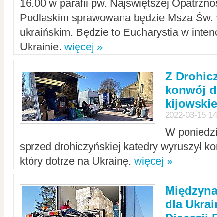
16.00 w parafii pw. Najświętszej Opatrzno
Podlaskim sprawowana będzie Msza Św. 
ukraińskim. Będzie to Eucharystia w intenc
Ukrainie.
więcej »
Z Drohic
konwój d
kijowskie
2022-03-15 14
W poniedzi
sprzed drohiczyńskiej katedry wyruszył k
który dotrze na Ukrainę.
więcej »
Międzyn
dla Ukra