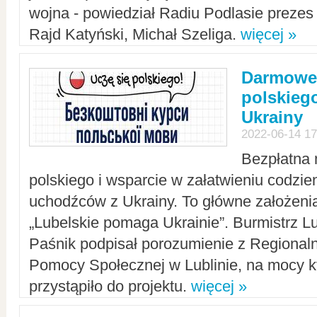
wojna - powiedział Radiu Podlasie preze
Rajd Katyński, Michał Szeliga.
więcej »
Darmowe 
polskiego
Ukrainy
2022-06-14 17
Bezpłatna 
polskiego i wsparcie w załatwieniu codzi
uchodźców z Ukrainy. To główne założenia
„Lubelskie pomaga Ukrainie”. Burmistrz L
Paśnik podpisał porozumienie z Regiona
Pomocy Społecznej w Lublinie, na mocy k
przystąpiło do projektu.
więcej »