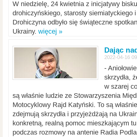
W niedzielę, 24 kwietnia z inicjatywy bisk
drohiczyńskiego, starosty siemiatyckiego i
Drohiczyna odbyło się świąteczne spotka
Ukrainy.
więcej »
Dając nad
2022-04-16 09
- Aniołowi
skrzydła, 
w szarej c
są właśnie ludzie ze Stowarzyszenia Mi
Motocyklowy Rajd Katyński. To są właśnie 
zdejmują skrzydła i przyjeżdżają na Ukrai
konkretną, realną pomoc mieszkającym tu
podczas rozmowy na antenie Radia Podlas