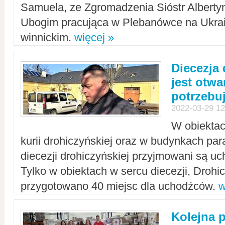
Samuela, ze Zgromadzenia Sióstr Alberty
Ubogim pracująca w Plebanówce na Ukrai
winnickim.
więcej »
Diecezja
jest otwa
potrzebu
2022-03-29 12
W obiektac
kurii drohiczyńskiej oraz w budynkach para
diecezji drohiczyńskiej przyjmowani są uc
Tylko w obiektach w sercu diecezji, Drohi
przygotowano 40 miejsc dla uchodźców.
w
Kolejna 