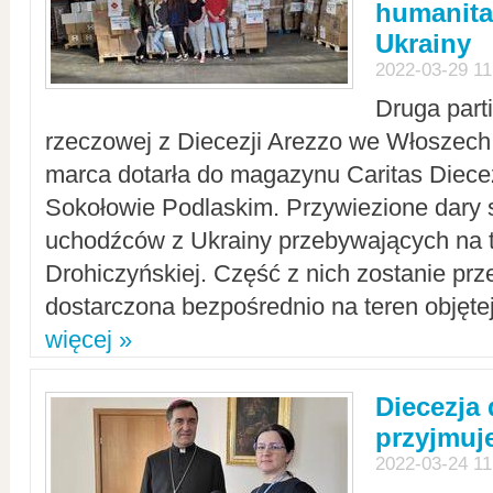
humanita
Ukrainy
2022-03-29 11
Druga part
rzeczowej z Diecezji Arezzo we Włoszech 
marca dotarła do magazynu Caritas Diecez
Sokołowie Podlaskim. Przywiezione dary 
uchodźców z Ukrainy przebywających na t
Drohiczyńskiej. Część z nich zostanie pr
dostarczona bezpośrednio na teren objęte
więcej »
Diecezja
przyjmuj
2022-03-24 11