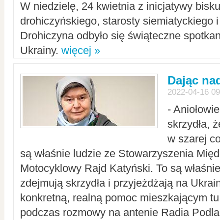
W niedzielę, 24 kwietnia z inicjatywy bisk
drohiczyńskiego, starosty siemiatyckiego i
Drohiczyna odbyło się świąteczne spotka
Ukrainy.
więcej »
Dając nad
2022-04-16 09
- Aniołowi
skrzydła, 
w szarej c
są właśnie ludzie ze Stowarzyszenia Mi
Motocyklowy Rajd Katyński. To są właśnie 
zdejmują skrzydła i przyjeżdżają na Ukrai
konkretną, realną pomoc mieszkającym tu
podczas rozmowy na antenie Radia Podlas