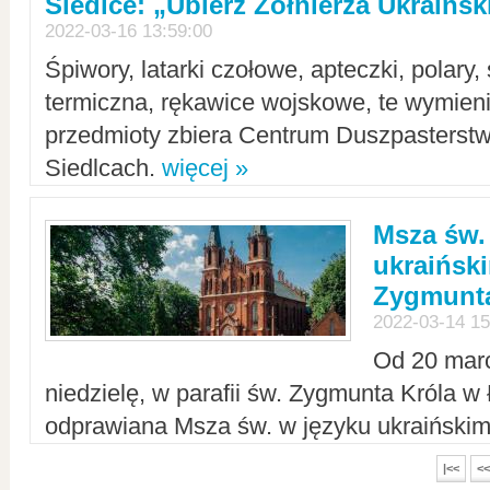
Siedlce: „Ubierz Żołnierza Ukraińs
2022-03-16 13:59:00
Śpiwory, latarki czołowe, apteczki, polary, 
termiczna, rękawice wojskowe, te wymieni
przedmioty zbiera Centrum Duszpasterst
Siedlcach.
więcej »
Msza św.
ukraiński
Zygmunta
2022-03-14 15
Od 20 mar
niedzielę, w parafii św. Zygmunta Króla w
odprawiana Msza św. w języku ukraiński
|<<
<<