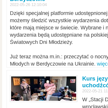
2022-05-26 12:10:04
Dzięki specjalnej platformie udostępnione
możemy śledzić wszystkie wydarzenia dot
które mają miejsce w świecie. Wybrane i 
wydarzenia będą udostępniane na polskiej
Światowych Dni Młodzieży.
Już teraz można m.in.: przeczytać o noc
Młodych w Berdyczowie na Ukrainie.
więc
Kurs języ
uchodźcó
2022-05-21 11
W „Stacji D
wrocławsk