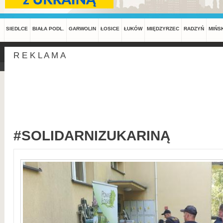
SIEDLCE
BIAŁA PODL.
GARWOLIN
ŁOSICE
ŁUKÓW
MIĘDZYRZEC
RADZYŃ
MIŃS
R E K L A M A
#SOLIDARNIZUKARINĄ