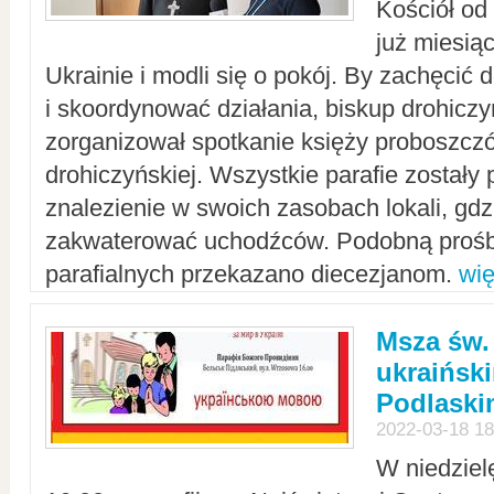
Kościół od
już miesią
Ukrainie i modli się o pokój. By zachęcić
i skoordynować działania, biskup drohicz
zorganizował spotkanie księży proboszczó
drohiczyńskiej. Wszystkie parafie zostały
znalezienie w swoich zasobach lokali, gd
zakwaterować uchodźców. Podobną prośb
parafialnych przekazano diecezjanom.
wię
Msza św.
ukraińsk
Podlaski
2022-03-18 18
W niedziel