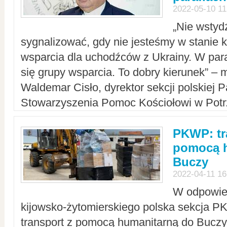
2022-05-10 11
„Nie wstyd
sygnalizować, gdy nie jesteśmy w stanie
wsparcia dla uchodźców z Ukrainy. W para
się grupy wsparcia. To dobry kierunek” – m
Waldemar Cisło, dyrektor sekcji polskiej 
Stowarzyszenia Pomoc Kościołowi w Potr
PKWP: tr
pomocą h
Buczy
2022-04-11 16
W odpowied
kijowsko-żytomierskiego polska sekcja 
transport z pomocą humanitarną do Buczy,