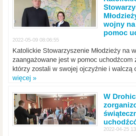
Stowarzy
Młodzież
wojny na 
pomoc u
2022-05-09 08:06:55
Katolickie Stowarzyszenie Młodzieży na w
zaangażowane jest w pomoc uchodźcom z 
którzy zostali w swojej ojczyźnie i walczą 
więcej »
W Drohic
zorgani
świątecz
uchodźc
2022-04-25 13