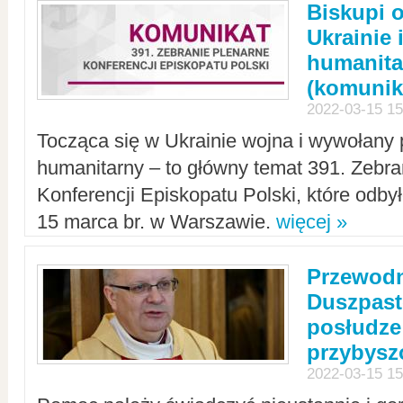
Biskupi 
Ukrainie 
humanit
(komunik
2022-03-15 15
Tocząca się w Ukrainie wojna i wywołany 
humanitarny – to główny temat 391. Zebr
Konferencji Episkopatu Polski, które odbył
15 marca br. w Warszawie.
więcej »
Przewodn
Duszpast
posłudze
przybys
2022-03-15 15