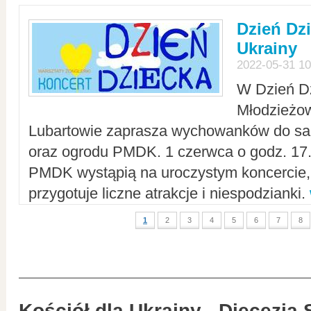
Dzień Dz
Ukrainy
2022-05-31 10
W Dzień D
Młodzieżo
Lubartowie zaprasza wychowanków do sal
oraz ogrodu PMDK. 1 czerwca o godz. 17.0
PMDK wystąpią na uroczystym koncercie
przygotuje liczne atrakcje i niespodzianki.
1
2
3
4
5
6
7
8
Kościół dla Ukrainy - Diecezja 