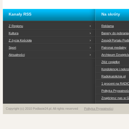
Kanały RSS
Na skróty
Z Regionu
Reklama
Kultura
Banery do pobrania
Z życia Kościoła
Zespół Portalu Podl
Sport
Patronat medialny
Aktualności
Archiwum Dzwiękó
Złóż cegiełkę
Kondolencje i nekro
Radiokatolickie.pl
1 procent na RADI
Polityka Prywatno
Znajdziesz nas w 
Copyright (c) 2010 Podlasie24.pl. All rights reserved
Polityka Prywatności