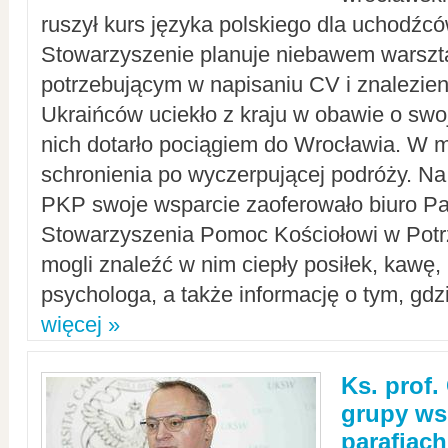
ruszył kurs języka polskiego dla uchodźcó
Stowarzyszenie planuje niebawem warszt
potrzebującym w napisaniu CV i znalezieni
Ukraińców uciekło z kraju w obawie o swoj
nich dotarło pociągiem do Wrocławia. W m
schronienia po wyczerpującej podróży. 
PKP swoje wsparcie zaoferowało biuro P
Stowarzyszenia Pomoc Kościołowi w Potr
mogli znaleźć w nim ciepły posiłek, kawę,
psychologa, a także informację o tym, gdzi
więcej »
Ks. prof.
grupy ws
parafiach