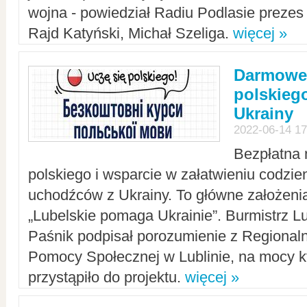
wojna - powiedział Radiu Podlasie preze
Rajd Katyński, Michał Szeliga.
więcej »
Darmowe 
polskiego
Ukrainy
2022-06-14 17
Bezpłatna 
polskiego i wsparcie w załatwieniu codzi
uchodźców z Ukrainy. To główne założenia
„Lubelskie pomaga Ukrainie”. Burmistrz L
Paśnik podpisał porozumienie z Regiona
Pomocy Społecznej w Lublinie, na mocy k
przystąpiło do projektu.
więcej »