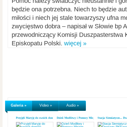
Pomoc należy świadczyć nieustannie i gorl
będzie ona potrzebna. Niech to będzie au
miłości i niech jej stale towarzyszy ufna m
zwycięstwo dobra – napisał w Słowie bp A
przewodniczący Komisji Duszpasterstwa K
Episkopatu Polski.
więcej »
Galeria »
Video »
Audio »
Przyjęli Maryję do swoich domów
Dzień Modlitwy i Pomocy Misjom
Stacja Siemiatycze... D