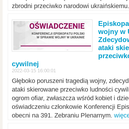
zbrodni przeciwko narodowi ukraińskiemu
Episkopa
wojny w 
Zdecydow
ataki sk
przeciwk
cywilnej
2022-03-15 16:00:01
Głęboko poruszeni tragedią wojny, zdecy
ataki skierowane przeciwko ludności cywi
ogrom ofiar, zwłaszcza wśród kobiet i dzie
oświadczeniu członkowie Konferencji Epis
obecni na 391. Zebraniu Plenarnym.
więce