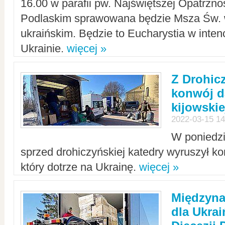
16.00 w parafii pw. Najświętszej Opatrzno
Podlaskim sprawowana będzie Msza Św. 
ukraińskim. Będzie to Eucharystia w intenc
Ukrainie.
więcej »
Z Drohic
konwój d
kijowskie
2022-03-15 14
W poniedzi
sprzed drohiczyńskiej katedry wyruszył k
który dotrze na Ukrainę.
więcej »
Międzyn
dla Ukra