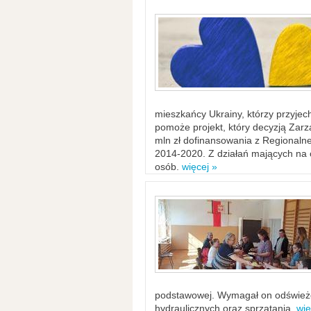
mieszkańcy Ukrainy, którzy przyje
pomoże projekt, który decyzją Za
mln zł dofinansowania z Regiona
2014-2020. Z działań mających na ce
osób.
więcej »
podstawowej. Wymagał on odświeżen
hydraulicznych oraz sprzątania.
wię