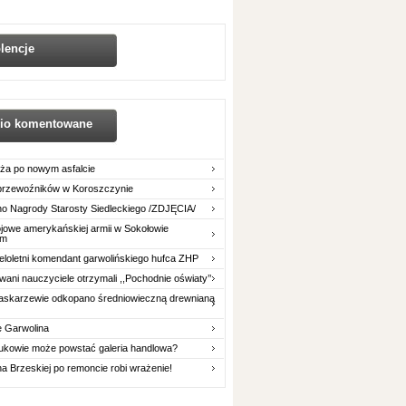
lencje
nio komentowane
ża po nowym asfalcie
 przewoźników w Koroszczynie
o Nagrody Starosty Siedleckiego /ZDJĘCIA/
owe amerykańskiej armii w Sokołowie
im
eloletni komendant garwolińskiego hufca ZHP
ani nauczyciele otrzymali ,,Pochodnie oświaty’’
askarzewie odkopano średniowieczną drewnianą
e Garwolina
ukowie może powstać galeria handlowa?
na Brzeskiej po remoncie robi wrażenie!