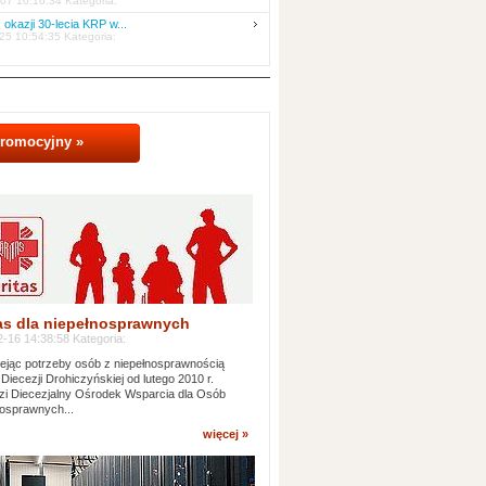
07 10:16:34 Kategoria:
 okazji 30-lecia KRP w...
25 10:54:35 Kategoria:
promocyjny »
as dla niepełnosprawnych
-16 14:38:58 Kategoria:
jąc potrzeby osób z niepełnosprawnością
 Diecezji Drohiczyńskiej od lutego 2010 r.
i Diecezjalny Ośrodek Wsparcia dla Osób
osprawnych...
więcej »