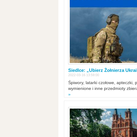
Siedlce: „Ubierz Żołnierza Ukra
2022-03-16 13:59:00
Śpiwory, latarki czołowe, apteczki, 
wymienione i inne przedmioty zbie
»