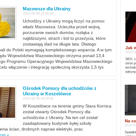
Mazowsze dla Ukrainy
2022-06-09 16:06:39
Uchodźcy z Ukrainy mogą liczyć na pomoc
władz Mazowsza. Ucieczka przed wojną,
porzucenie swoich domów, rozłąka z
najbliższymi, strach i ból to przeżycia, które
zostawiają ślad na długie lata. Dlatego
Jak 
chali do Polski wymagają kompleksowego wsparcia. A w tym
2023-02
rządu Województwa Mazowieckiego otrzyma ponad 13,4
SEO, cz
lnego Programu Operacyjnego Województwa Mazowieckiego
stron p
lu włączenie i integrację społeczną skorzysta 1,5 tys.
techni
witryny
Ośrodek Pomocy dla uchodźców z
Ukrainy w Koszelówce
2022-06-04 09:59:06
W Koszelówce na terenie gminy Stara Kornica
został otwarty Ośrodek Pomocy dla
uchodźców z Ukrainy. Na ten cel został
Na co
zaadaptowany budynek byłej szkoły
2023-02
ia ścian, drobnych napraw elektryki, prac
Sypialn
cej »