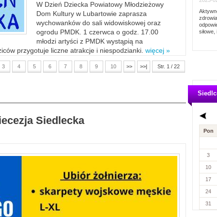
2023-02
W Dzień Dziecka Powiatowy Młodzieżowy
Aktywno
Dom Kultury w Lubartowie zaprasza
zdrowia
wychowanków do sali widowiskowej oraz
odpowie
ogrodu PMDK. 1 czerwca o godz. 17.00
siłowe, 
młodzi artyści z PMDK wystąpią na
ców przygotuje liczne atrakcje i niespodzianki.
więcej »
3
4
5
6
7
8
9
10
>>
>>|
Str. 1 / 22
Siedlc
iecezja Siedlecka
Pon
3
10
17
24
31