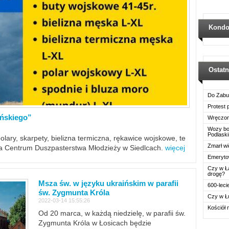
Kondo
Ostat
Do Zabu
Protest
ińskiego”
Wręczon
Wozy boj
Podlask
polary, skarpety, bielizna termiczna, rękawice wojskowe, te
Zmarł wi
ra Centrum Duszpasterstwa Młodzieży w Siedlcach.
więcej
Emerytow
Czy w Ł
drogę?
Msza św. w języku ukraińskim w parafii
600-leci
św. Zygmunta Króla
Czy w Ł
2022-03-14 15:55:26
Kościół 
Od 20 marca, w każdą niedzielę, w parafii św.
Zygmunta Króla w Łosicach będzie