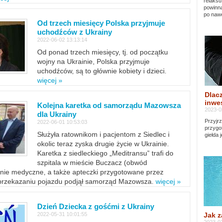
relaksu
powinna
po nawe
Od trzech miesięcy Polska przyjmuje
uchodźców z Ukrainy
2022-06-02 13:13:14
Od ponad trzech miesięcy, tj. od początku
wojny na Ukrainie, Polska przyjmuje
uchodźców, są to głównie kobiety i dzieci.
więcej »
Dlacz
inwes
Kolejna karetka od samorządu Mazowsza
2023-0
dla Ukrainy
Przyjrz
2022-06-01 10:53:03
przygo
Służyła ratownikom i pacjentom z Siedlec i
giełda 
okolic teraz zyska drugie życie w Ukrainie.
Karetka z siedleckiego „Meditransu” trafi do
szpitala w mieście Buczacz (obwód
enie medyczne, a także apteczki przygotowane przez
 przekazaniu pojazdu podjął samorząd Mazowsza.
więcej »
Dzień Dziecka z gośćmi z Ukrainy
Jak z
2022-05-31 10:01:55