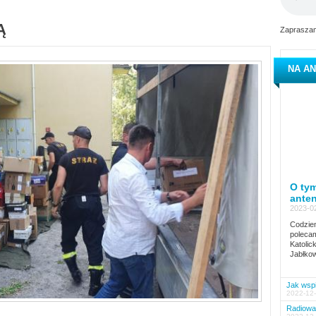
Ą
Zapraszam
NA AN
O tym
ante
2023-02
Codzien
polecam
Katolic
Jabłkow
Jak wspi
2022-12-
Radiowa 