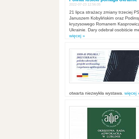
2022-07-23 12:56:05
21 lipca strażacy zmiany trzeciej 
Januszem Kobylińskim oraz Podinsp
kryzysowego Romanem Kasprowicze
Ukrainie. Dary odebrał osobiście m
więcej »
otwarta niezwykła wystawa.
więcej 