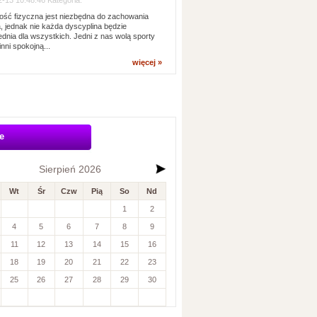
-13 10:48:46 Kategoria:
ść fizyczna jest niezbędna do zachowania
, jednak nie każda dyscyplina będzie
dnia dla wszystkich. Jedni z nas wolą sporty
inni spokojną...
więcej »
e
Sierpień 2026
Wt
Śr
Czw
Pią
So
Nd
1
2
4
5
6
7
8
9
11
12
13
14
15
16
18
19
20
21
22
23
25
26
27
28
29
30