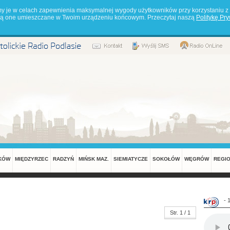
my je w celach zapewnienia maksymalnej wygody użytkowników przy korzystaniu z 
będą one umieszczane w Twoim urządzeniu końcowym. Przeczytaj naszą
Politykę Pr
KÓW
MIĘDZYRZEC
RADZYŃ
MIŃSK MAZ.
SIEMIATYCZE
SOKOŁÓW
WĘGRÓW
REGI
- 
Str. 1 / 1