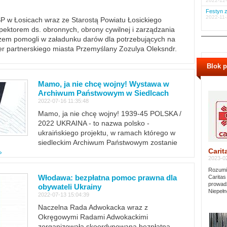
2022-12-
Festyn z
2022-11-
PSP w Łosicach wraz ze Starostą Powiatu Łosickiego
ektorem ds. obronnych, obrony cywilnej i zarządzania
m pomogli w załadunku darów dla potrzebujących na
er partnerskiego miasta Przemyślany Zozulya Oleksndr.
Blok 
Mamo, ja nie chcę wojny! Wystawa w
Archiwum Państwowym w Siedlcach
2022-07-16 11:35:48
Mamo, ja nie chcę wojny! 1939-45 POLSKA /
2022 UKRAINA - to nazwa polsko -
ukraińskiego projektu, w ramach którego w
siedleckim Archiwum Państwowym zostanie
Carit
»
2023-02
Rozumie
Włodawa: bezpłatna pomoc prawna dla
Caritas
prowadz
obywateli Ukrainy
Niepełn
2022-07-13 15:04:39
Naczelna Rada Adwokacka wraz z
Okręgowymi Radami Adwokackimi
zorganizowała skoordynowaną bezpłatną