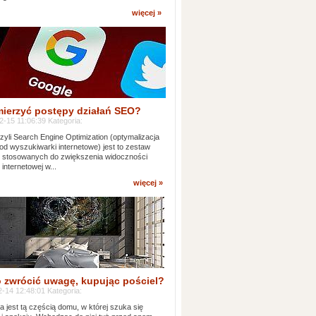
więcej »
mierzyć postępy działań SEO?
-15 11:06:39 Kategoria:
yli Search Engine Optimization (optymalizacja
od wyszukiwarki internetowe) jest to zestaw
k stosowanych do zwiększenia widoczności
 internetowej w...
więcej »
 zwrócić uwagę, kupując pościel?
-14 12:48:01 Kategoria:
ia jest tą częścią domu, w której szuka się