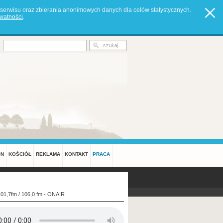
serwisu oraz zbierania anonimowych danych dla celów statystycznych.
ywatności
.
ON
KOŚCIÓŁ
REKLAMA
KONTAKT
PRACA
101,7fm / 106,0 fm - ONAIR