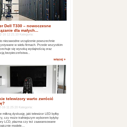
er Dell T330 – nowoczesne
ązanie dla małych...
2-16 12:21:10 Kategoria:
to niezawodne urządzenie powszechnie
ystywane w wielu firmach. Przede wszystkim
 cechuje się wysoką wydajnością oraz
cją bezpieczeństwa...
więcej »
kie telewizory warto zwrócić
ę?
-16 11:25:20 Kategoria:
e milkną dyskusję, jaki telewizor LED byłby
zy, czy może trafniejszym wyborem byłyby
zory LCD, plazma czy też zaawansowane
ogicznie modele....