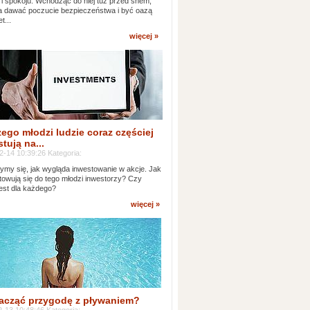
 i spokoju. Wchodząc do niej tuż przed snem,
 dawać poczucie bezpieczeństwa i być oazą
t...
więcej »
ego młodzi ludzie coraz częściej
tują na...
2-14 10:39:26 Kategoria:
ymy się, jak wygląda inwestowanie w akcje. Jak
towują się do tego młodzi inwestorzy? Czy
jest dla każdego?
więcej »
acząć przygodę z pływaniem?