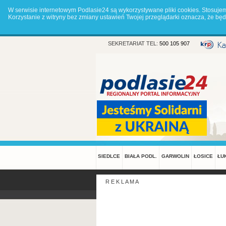
W serwisie internetowym Podlasie24 są wykorzystywane pliki cookies. Stosuje
Korzystanie z witryny bez zmiany ustawień Twojej przeglądarki oznacza, że 
SEKRETARIAT TEL:
500 105 907
SIEDLCE
BIAŁA PODL.
GARWOLIN
ŁOSICE
ŁU
R E K L A M A