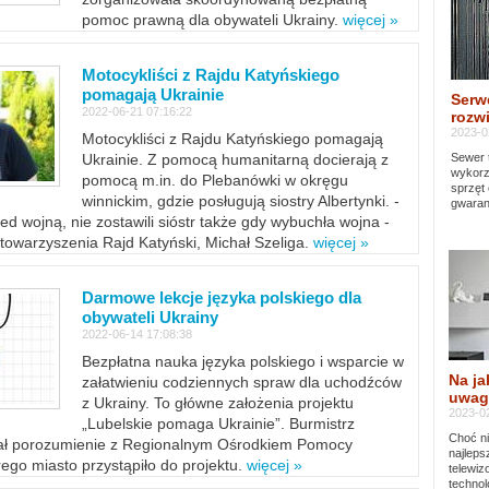
pomoc prawną dla obywateli Ukrainy.
więcej »
Motocykliści z Rajdu Katyńskiego
pomagają Ukrainie
Serw
2022-06-21 07:16:22
rozwi
2023-0
Motocykliści z Rajdu Katyńskiego pomagają
Sewer 
Ukrainie. Z pomocą humanitarną docierają z
wykorz
pomocą m.in. do Plebanówki w okręgu
sprzęt
winnickim, gdzie posługują siostry Albertynki. -
gwaran
ed wojną, nie zostawili sióstr także gdy wybuchła wojna -
towarzyszenia Rajd Katyński, Michał Szeliga.
więcej »
Darmowe lekcje języka polskiego dla
obywateli Ukrainy
2022-06-14 17:08:38
Bezpłatna nauka języka polskiego i wsparcie w
Na ja
załatwieniu codziennych spraw dla uchodźców
uwag
z Ukrainy. To główne założenia projektu
2023-02
„Lubelskie pomaga Ukrainie”. Burmistrz
Choć ni
sał porozumienie z Regionalnym Ośrodkiem Pomocy
najleps
ego miasto przystąpiło do projektu.
więcej »
telewi
technol