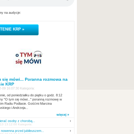
y na audycje:
TENIE KRP »
 się mówi... Poranna rozmowa na
nie KRP
-09 16:07:30 Kategoria:
nie, od poniedziałku do piątku o godz. 8:12
y "O tym się mówi..." poranną rozmowę w
kim Radiu Podlasie. Gośćmi Marcina
skiego i Andrzeja...
więcej »
erać osoby z chorobą...
13 13:12:00 Kategoria:
nowenna przed jubileuszem...