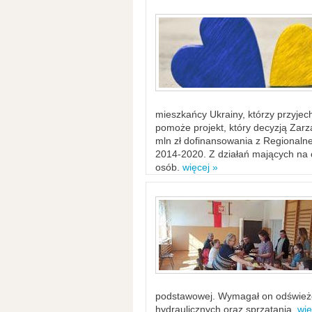
mieszkańcy Ukrainy, którzy przyje
pomoże projekt, który decyzją Za
mln zł dofinansowania z Regiona
2014-2020. Z działań mających na ce
osób.
więcej »
podstawowej. Wymagał on odświeżen
hydraulicznych oraz sprzątania.
wię