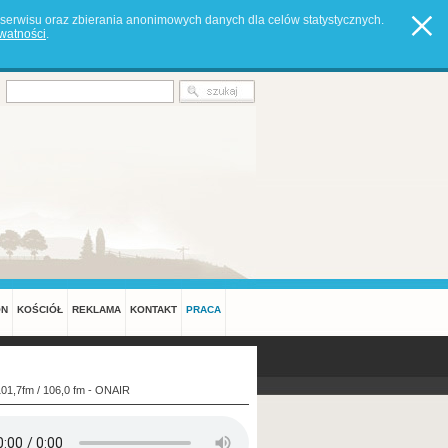
serwisu oraz zbierania anonimowych danych dla celów statystycznych.
ywatności
.
ON
KOŚCIÓŁ
REKLAMA
KONTAKT
PRACA
101,7fm / 106,0 fm - ONAIR