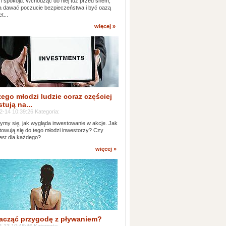
 i spokoju. Wchodząc do niej tuż przed snem,
 dawać poczucie bezpieczeństwa i być oazą
t...
więcej »
ego młodzi ludzie coraz częściej
tują na...
2-14 10:39:26 Kategoria:
ymy się, jak wygląda inwestowanie w akcje. Jak
towują się do tego młodzi inwestorzy? Czy
jest dla każdego?
więcej »
acząć przygodę z pływaniem?