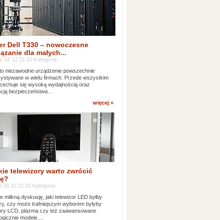
er Dell T330 – nowoczesne
ązanie dla małych...
2-16 12:21:10 Kategoria:
to niezawodne urządzenie powszechnie
ystywane w wielu firmach. Przede wszystkim
 cechuje się wysoką wydajnością oraz
cją bezpieczeństwa...
więcej »
kie telewizory warto zwrócić
ę?
-16 11:25:20 Kategoria:
e milkną dyskusję, jaki telewizor LED byłby
zy, czy może trafniejszym wyborem byłyby
zory LCD, plazma czy też zaawansowane
ogicznie modele....