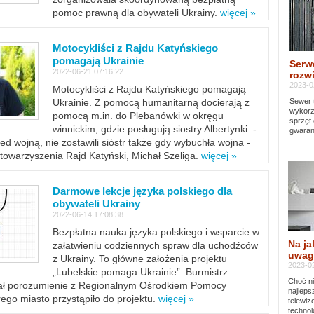
pomoc prawną dla obywateli Ukrainy.
więcej »
Motocykliści z Rajdu Katyńskiego
pomagają Ukrainie
Serw
2022-06-21 07:16:22
rozwi
2023-0
Motocykliści z Rajdu Katyńskiego pomagają
Sewer 
Ukrainie. Z pomocą humanitarną docierają z
wykorz
pomocą m.in. do Plebanówki w okręgu
sprzęt
winnickim, gdzie posługują siostry Albertynki. -
gwaran
ed wojną, nie zostawili sióstr także gdy wybuchła wojna -
towarzyszenia Rajd Katyński, Michał Szeliga.
więcej »
Darmowe lekcje języka polskiego dla
obywateli Ukrainy
2022-06-14 17:08:38
Bezpłatna nauka języka polskiego i wsparcie w
Na ja
załatwieniu codziennych spraw dla uchodźców
uwag
z Ukrainy. To główne założenia projektu
2023-02
„Lubelskie pomaga Ukrainie”. Burmistrz
Choć ni
sał porozumienie z Regionalnym Ośrodkiem Pomocy
najleps
ego miasto przystąpiło do projektu.
więcej »
telewi
technol