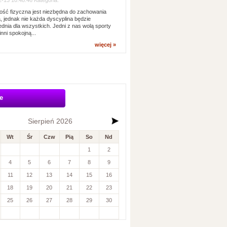
-13 10:48:46 Kategoria:
ść fizyczna jest niezbędna do zachowania
, jednak nie każda dyscyplina będzie
dnia dla wszystkich. Jedni z nas wolą sporty
inni spokojną...
więcej »
e
Sierpień 2026
Wt
Śr
Czw
Pią
So
Nd
1
2
4
5
6
7
8
9
11
12
13
14
15
16
18
19
20
21
22
23
25
26
27
28
29
30