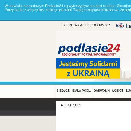
W serwisie internetowym Podlasie24 są wykorzystywane pliki cookies. Stosuje
Korzystanie z witryny bez zmiany ustawień Twojej przeglądarki oznacza, że 
SEKRETARIAT TEL:
500 105 907
SIEDLCE
BIAŁA PODL.
GARWOLIN
ŁOSICE
ŁU
R E K L A M A