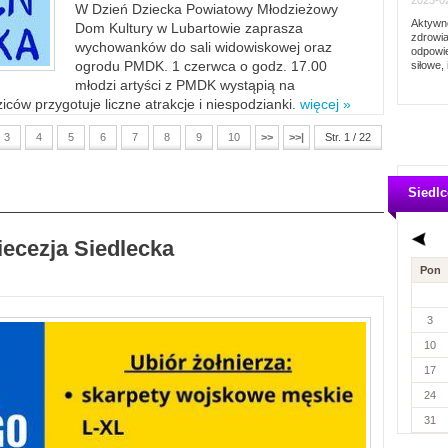
2023-02
W Dzień Dziecka Powiatowy Młodzieżowy
Aktywno
Dom Kultury w Lubartowie zaprasza
zdrowia
wychowanków do sali widowiskowej oraz
odpowie
ogrodu PMDK. 1 czerwca o godz. 17.00
siłowe, 
młodzi artyści z PMDK wystąpią na
ców przygotuje liczne atrakcje i niespodzianki.
więcej »
3
4
5
6
7
8
9
10
>>
>>|
Str. 1 / 22
Siedlc
iecezja Siedlecka
Pon
3
10
17
24
31