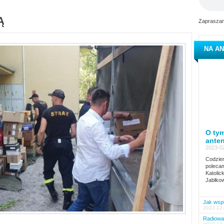
Ą
Zapraszam
NA AN
O tym
ante
2023-02
Codzien
polecam
Katolic
Jabłkow
Jak wspi
2022-12-
Radiowa 