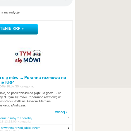
y na audycje:
TENIE KRP »
 się mówi... Poranna rozmowa na
nie KRP
-09 16:07:30 Kategoria:
nie, od poniedziałku do piątku o godz. 8:12
y "O tym się mówi..." poranną rozmowę w
kim Radiu Podlasie. Gośćmi Marcina
skiego i Andrzeja...
więcej »
erać osoby z chorobą...
13 13:12:00 Kategoria:
nowenna przed jubileuszem...