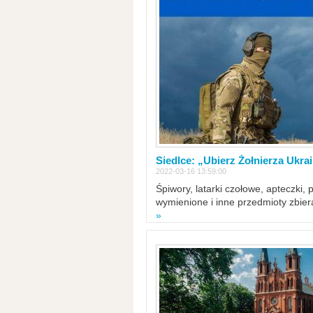
Siedlce: „Ubierz Żołnierza Ukra
2022-03-16 13:59:00
Śpiwory, latarki czołowe, apteczki, 
wymienione i inne przedmioty zbie
»