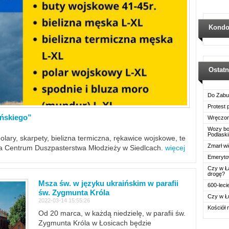
Kondo
Ostat
Do Zabu
Protest
ińskiego”
Wręczon
Wozy boj
Podlask
polary, skarpety, bielizna termiczna, rękawice wojskowe, te
Zmarł wi
ra Centrum Duszpasterstwa Młodzieży w Siedlcach.
więcej
Emerytow
Czy w Ł
drogę?
Msza św. w języku ukraińskim w parafii
600-leci
św. Zygmunta Króla
Czy w Ł
2022-03-14 15:55:26
Kościół 
Od 20 marca, w każdą niedzielę, w parafii św.
Zygmunta Króla w Łosicach będzie