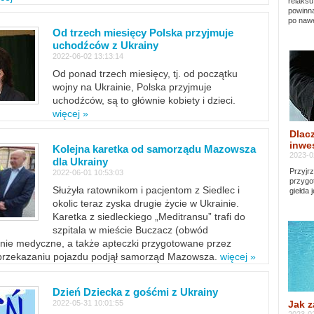
relaksu
powinna
po nawe
Od trzech miesięcy Polska przyjmuje
uchodźców z Ukrainy
2022-06-02 13:13:14
Od ponad trzech miesięcy, tj. od początku
wojny na Ukrainie, Polska przyjmuje
uchodźców, są to głównie kobiety i dzieci.
więcej »
Dlacz
inwes
Kolejna karetka od samorządu Mazowsza
2023-0
dla Ukrainy
Przyjrz
2022-06-01 10:53:03
przygo
Służyła ratownikom i pacjentom z Siedlec i
giełda 
okolic teraz zyska drugie życie w Ukrainie.
Karetka z siedleckiego „Meditransu” trafi do
szpitala w mieście Buczacz (obwód
enie medyczne, a także apteczki przygotowane przez
 przekazaniu pojazdu podjął samorząd Mazowsza.
więcej »
Dzień Dziecka z gośćmi z Ukrainy
Jak z
2022-05-31 10:01:55