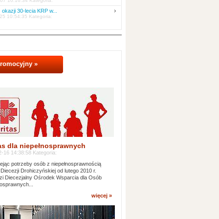
07 10:16:34 Kategoria:
 okazji 30-lecia KRP w...
25 10:54:35 Kategoria:
promocyjny »
as dla niepełnosprawnych
-16 14:38:58 Kategoria:
jąc potrzeby osób z niepełnosprawnością
 Diecezji Drohiczyńskiej od lutego 2010 r.
i Diecezjalny Ośrodek Wsparcia dla Osób
osprawnych...
więcej »