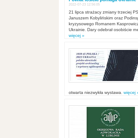
2022-07-23 12:56:05
21 lipca strażacy zmiany trzeciej 
Januszem Kobylińskim oraz Podinsp
kryzysowego Romanem Kasprowicze
Ukrainie. Dary odebrał osobiście m
więcej »
otwarta niezwykła wystawa.
więcej 