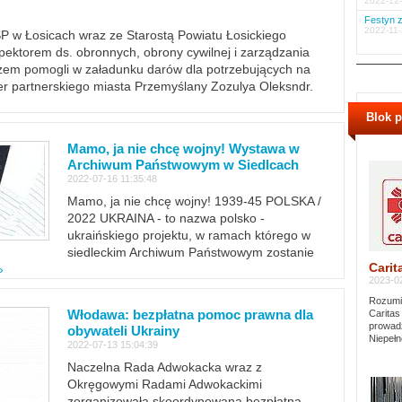
2022-12-
Festyn z
2022-11-
PSP w Łosicach wraz ze Starostą Powiatu Łosickiego
ektorem ds. obronnych, obrony cywilnej i zarządzania
m pomogli w załadunku darów dla potrzebujących na
er partnerskiego miasta Przemyślany Zozulya Oleksndr.
Blok 
Mamo, ja nie chcę wojny! Wystawa w
Archiwum Państwowym w Siedlcach
2022-07-16 11:35:48
Mamo, ja nie chcę wojny! 1939-45 POLSKA /
2022 UKRAINA - to nazwa polsko -
ukraińskiego projektu, w ramach którego w
siedleckim Archiwum Państwowym zostanie
Carit
»
2023-02
Rozumie
Włodawa: bezpłatna pomoc prawna dla
Caritas
prowadz
obywateli Ukrainy
Niepełn
2022-07-13 15:04:39
Naczelna Rada Adwokacka wraz z
Okręgowymi Radami Adwokackimi
zorganizowała skoordynowaną bezpłatną