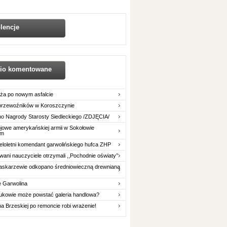
lencje
nio komentowane
ża po nowym asfalcie
 przewoźników w Koroszczynie
o Nagrody Starosty Siedleckiego /ZDJĘCIA/
owe amerykańskiej armii w Sokołowie
im
eloletni komendant garwolińskiego hufca ZHP
ani nauczyciele otrzymali ,,Pochodnie oświaty’’
askarzewie odkopano średniowieczną drewnianą
e Garwolina
ukowie może powstać galeria handlowa?
na Brzeskiej po remoncie robi wrażenie!