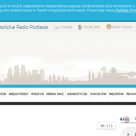
my je w celach zapewnienia maksymalnej wygody użytkowników przy korzystaniu z 
będą one umieszczane w Twoim urządzeniu końcowym. Przeczytaj naszą
Politykę Pr
KÓW
MIĘDZYRZEC
RADZYŃ
MIŃSK MAZ.
SIEMIATYCZE
SOKOŁÓW
WĘGRÓW
REGI
- 
Str. 1 / 1