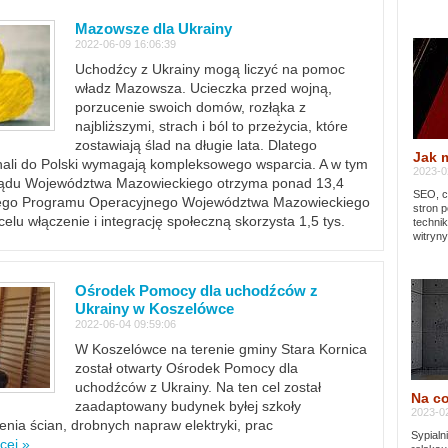
Mazowsze dla Ukrainy
2022-06-09 16:06:39
Uchodźcy z Ukrainy mogą liczyć na pomoc
władz Mazowsza. Ucieczka przed wojną,
porzucenie swoich domów, rozłąka z
najbliższymi, strach i ból to przeżycia, które
zostawiają ślad na długie lata. Dlatego
Jak 
chali do Polski wymagają kompleksowego wsparcia. A w tym
2023-02
rządu Województwa Mazowieckiego otrzyma ponad 13,4
SEO, cz
lnego Programu Operacyjnego Województwa Mazowieckiego
stron p
lu włączenie i integrację społeczną skorzysta 1,5 tys.
techni
witryny
Ośrodek Pomocy dla uchodźców z
Ukrainy w Koszelówce
2022-06-04 09:59:06
W Koszelówce na terenie gminy Stara Kornica
został otwarty Ośrodek Pomocy dla
uchodźców z Ukrainy. Na ten cel został
Na co
zaadaptowany budynek byłej szkoły
2023-02
ia ścian, drobnych napraw elektryki, prac
Sypialn
cej »