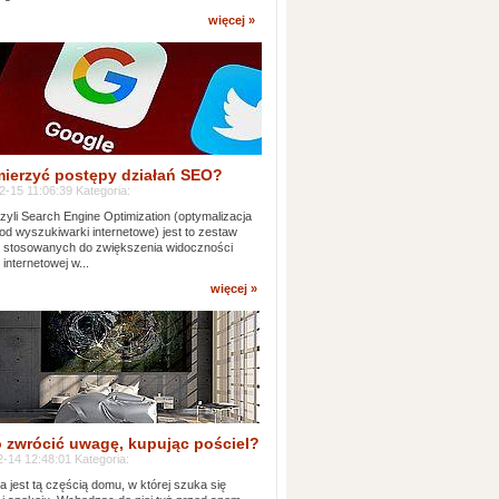
więcej »
mierzyć postępy działań SEO?
-15 11:06:39 Kategoria:
yli Search Engine Optimization (optymalizacja
od wyszukiwarki internetowe) jest to zestaw
k stosowanych do zwiększenia widoczności
 internetowej w...
więcej »
 zwrócić uwagę, kupując pościel?
-14 12:48:01 Kategoria:
ia jest tą częścią domu, w której szuka się