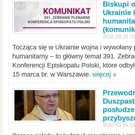
Biskupi 
Ukrainie 
humanit
(komunik
2022-03-15 15
Tocząca się w Ukrainie wojna i wywołany 
humanitarny – to główny temat 391. Zebr
Konferencji Episkopatu Polski, które odbył
15 marca br. w Warszawie.
więcej »
Przewodn
Duszpast
posłudze
przybys
2022-03-15 15