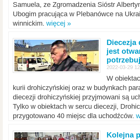
Samuela, ze Zgromadzenia Sióstr Alberty
Ubogim pracująca w Plebanówce na Ukrai
winnickim.
więcej »
Diecezja
jest otwa
potrzebu
2022-03-29 12
W obiektac
kurii drohiczyńskiej oraz w budynkach para
diecezji drohiczyńskiej przyjmowani są uc
Tylko w obiektach w sercu diecezji, Drohi
przygotowano 40 miejsc dla uchodźców.
w
Kolejna 