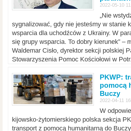
2022-05-10 11
„Nie wstyd
sygnalizować, gdy nie jesteśmy w stanie
wsparcia dla uchodźców z Ukrainy. W para
się grupy wsparcia. To dobry kierunek” – m
Waldemar Cisło, dyrektor sekcji polskiej 
Stowarzyszenia Pomoc Kościołowi w Potr
PKWP: tr
pomocą h
Buczy
2022-04-11 16
W odpowied
kijowsko-żytomierskiego polska sekcja 
transport z pomocą humanitarną do Buczy,