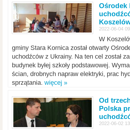
Ośrodek 
uchodźcó
Koszeló
2022-06-04 09
W Koszelów
gminy Stara Kornica został otwarty Ośro
uchodźców z Ukrainy. Na ten cel został 
budynek byłej szkoły podstawowej. Wyma
ścian, drobnych napraw elektryki, prac hy
sprzątania.
więcej »
Od trzec
Polska p
uchodźcó
2022-06-02 13