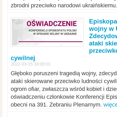
zbrodni przeciwko narodowi ukraińskiemu
Episkopa
wojny w 
Zdecydow
ataki sk
przeciwk
cywilnej
2022-03-15 16:00:01
Głęboko poruszeni tragedią wojny, zdecy
ataki skierowane przeciwko ludności cywi
ogrom ofiar, zwłaszcza wśród kobiet i dzie
oświadczeniu członkowie Konferencji Epis
obecni na 391. Zebraniu Plenarnym.
więce