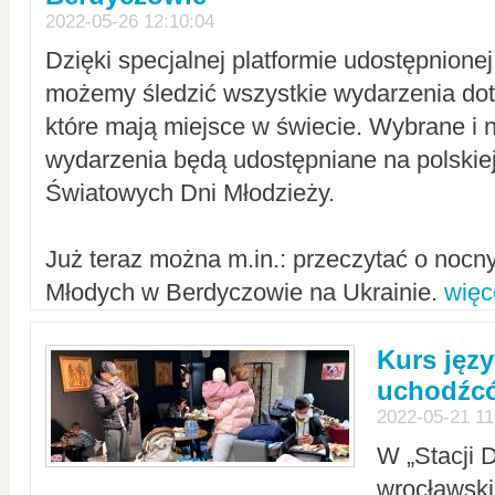
2022-05-26 12:10:04
Dzięki specjalnej platformie udostępnione
możemy śledzić wszystkie wydarzenia dot
które mają miejsce w świecie. Wybrane i 
wydarzenia będą udostępniane na polskiej
Światowych Dni Młodzieży.
Już teraz można m.in.: przeczytać o noc
Młodych w Berdyczowie na Ukrainie.
więc
Kurs języ
uchodźcó
2022-05-21 11
W „Stacji D
wrocławsk