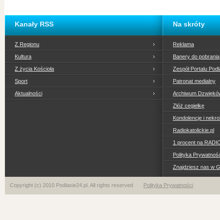
Kanały RSS
Na skróty
Z Regionu
Reklama
Kultura
Banery do pobrania
Z życia Kościoła
Zespół Portalu Podl
Sport
Patronat medialny
Aktualności
Archiwum Dzwiękó
Złóż cegiełkę
Kondolencje i nekro
Radiokatolickie.pl
1 procent na RADI
Polityka Prywatno
Znajdziesz nas w 
Copyright (c) 2010 Podlasie24.pl. All rights reserved
Polityka Prywatności