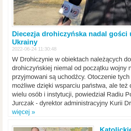
Diecezja drohiczyńska nadal gości
Ukrainy
2022-06-24 11:30:48
W Drohiczynie w obiektach należących do 
drohiczyńskiej niemal od początku wojny 
przyjmowani są uchodźcy. Otoczenie tych 
możliwe dzięki wsparciu państwa, ale też 
wielu osób i instytucji, powiedział Radiu P
Jurczak - dyrektor administracyjny Kurii D
więcej »
Katolicki