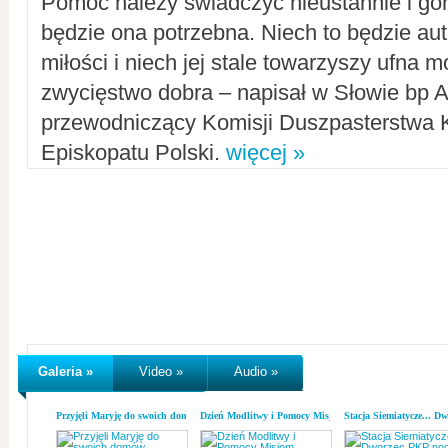
Pomoc należy świadczyć nieustannie i gorl
będzie ona potrzebna. Niech to będzie au
miłości i niech jej stale towarzyszy ufna m
zwycięstwo dobra – napisał w Słowie bp A
przewodniczący Komisji Duszpasterstwa K
Episkopatu Polski.
więcej »
Galeria »
Video »
Audio »
Przyjęli Maryję do swoich domów
Dzień Modlitwy i Pomocy Misjom
Stacja Siemiatycze... D