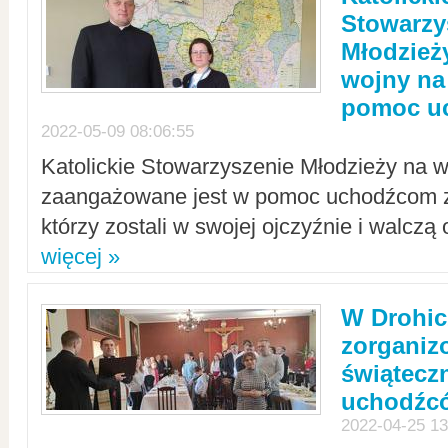
Stowarzy
Młodzież
wojny na 
pomoc u
2022-05-09 08:06:55
Katolickie Stowarzyszenie Młodzieży na w
zaangażowane jest w pomoc uchodźcom z 
którzy zostali w swojej ojczyźnie i walczą 
więcej »
W Drohic
zorgani
świątecz
uchodźc
2022-04-25 13