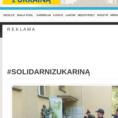
SIEDLCE
BIAŁA PODL.
GARWOLIN
ŁOSICE
ŁUKÓW
MIĘDZYRZEC
RADZYŃ
MIŃS
R E K L A M A
#SOLIDARNIZUKARINĄ