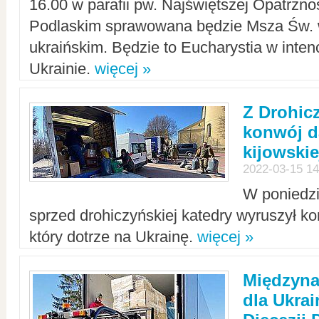
16.00 w parafii pw. Najświętszej Opatrzno
Podlaskim sprawowana będzie Msza Św. 
ukraińskim. Będzie to Eucharystia w intenc
Ukrainie.
więcej »
Z Drohic
konwój d
kijowskie
2022-03-15 14
W poniedzi
sprzed drohiczyńskiej katedry wyruszył k
który dotrze na Ukrainę.
więcej »
Międzyn
dla Ukra