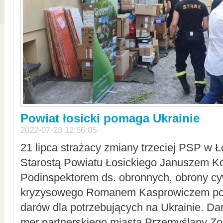
Powiat łosicki pomaga Ukrainie
2022-07-23 12:56:05
21 lipca strażacy zmiany trzeciej PSP w 
Starostą Powiatu Łosickiego Januszem Ko
Podinspektorem ds. obronnych, obrony cyw
kryzysowego Romanem Kasprowiczem po
darów dla potrzebujących na Ukrainie. Dar
mer partnerskiego miasta Przemyślany Zo