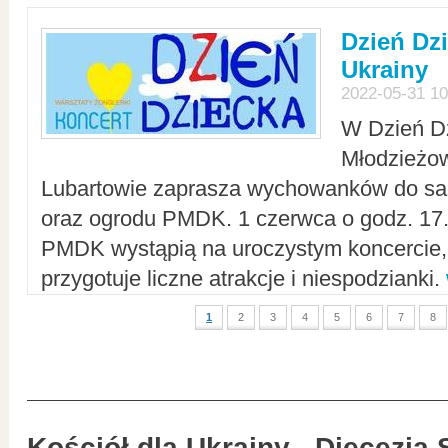
Dzień Dz
Ukrainy
2022-05-31 10
W Dzień D
Młodzieżo
Lubartowie zaprasza wychowanków do sal
oraz ogrodu PMDK. 1 czerwca o godz. 17.0
PMDK wystąpią na uroczystym koncercie
przygotuje liczne atrakcje i niespodzianki.
1
2
3
4
5
6
7
8
Kościół dla Ukrainy - Diecezja 