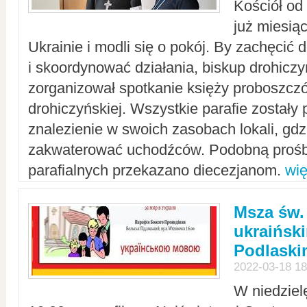
Kościół od
już miesią
Ukrainie i modli się o pokój. By zachęcić
i skoordynować działania, biskup drohicz
zorganizował spotkanie księży proboszczó
drohiczyńskiej. Wszystkie parafie zostały
znalezienie w swoich zasobach lokali, gd
zakwaterować uchodźców. Podobną prośb
parafialnych przekazano diecezjanom.
wię
Msza św.
ukraińsk
Podlaski
2022-03-18 18
W niedziel