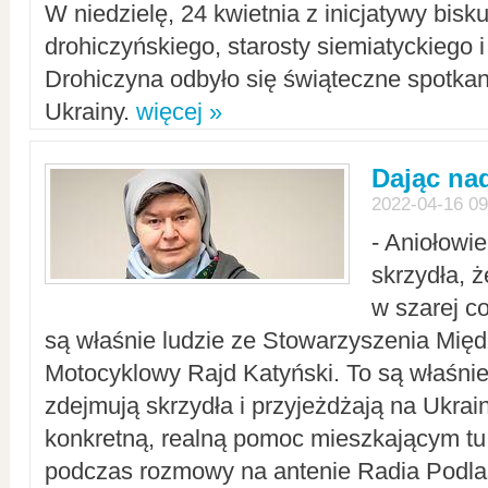
W niedzielę, 24 kwietnia z inicjatywy bisk
drohiczyńskiego, starosty siemiatyckiego i
Drohiczyna odbyło się świąteczne spotka
Ukrainy.
więcej »
Dając nad
2022-04-16 09
- Aniołowi
skrzydła, 
w szarej c
są właśnie ludzie ze Stowarzyszenia Mi
Motocyklowy Rajd Katyński. To są właśnie 
zdejmują skrzydła i przyjeżdżają na Ukrai
konkretną, realną pomoc mieszkającym tu
podczas rozmowy na antenie Radia Podlas