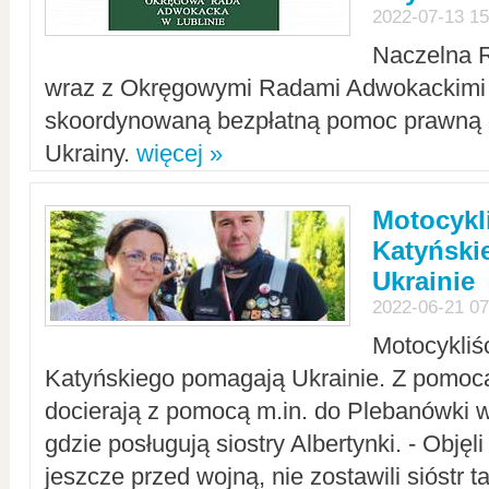
2022-07-13 15
Naczelna 
wraz z Okręgowymi Radami Adwokackimi 
skoordynowaną bezpłatną pomoc prawną d
Ukrainy.
więcej »
Motocykli
Katyński
Ukrainie
2022-06-21 07
Motocykliś
Katyńskiego pomagają Ukrainie. Z pomoc
docierają z pomocą m.in. do Plebanówki w
gdzie posługują siostry Albertynki. - Objęl
jeszcze przed wojną, nie zostawili sióstr 