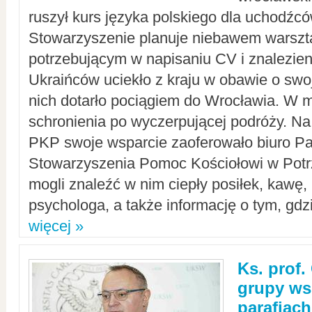
ruszył kurs języka polskiego dla uchodźcó
Stowarzyszenie planuje niebawem warszt
potrzebującym w napisaniu CV i znalezieni
Ukraińców uciekło z kraju w obawie o swoj
nich dotarło pociągiem do Wrocławia. W m
schronienia po wyczerpującej podróży. 
PKP swoje wsparcie zaoferowało biuro P
Stowarzyszenia Pomoc Kościołowi w Potr
mogli znaleźć w nim ciepły posiłek, kawę,
psychologa, a także informację o tym, gdzi
więcej »
Ks. prof.
grupy ws
parafiach