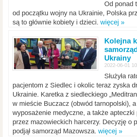
Od ponad tr
od początku wojny na Ukrainie, Polska p
są to głównie kobiety i dzieci.
więcej »
Kolejna k
samorząd
Ukrainy
2022-06-01 10
Służyła ra
pacjentom z Siedlec i okolic teraz zyska d
Ukrainie. Karetka z siedleckiego „Meditrans
w mieście Buczacz (obwód tarnopolski), a
wyposażenie medyczne, a także apteczki
przez mazowieckich harcerzy. Decyzję o 
podjął samorząd Mazowsza.
więcej »