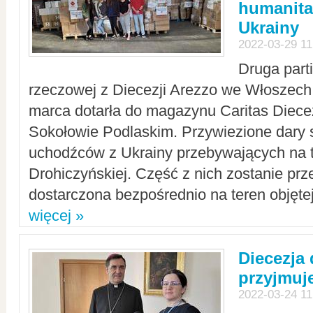
humanita
Ukrainy
2022-03-29 11
Druga part
rzeczowej z Diecezji Arezzo we Włoszech 
marca dotarła do magazynu Caritas Diecez
Sokołowie Podlaskim. Przywiezione dary 
uchodźców z Ukrainy przebywających na t
Drohiczyńskiej. Część z nich zostanie pr
dostarczona bezpośrednio na teren objęte
więcej »
Diecezja
przyjmuj
2022-03-24 11