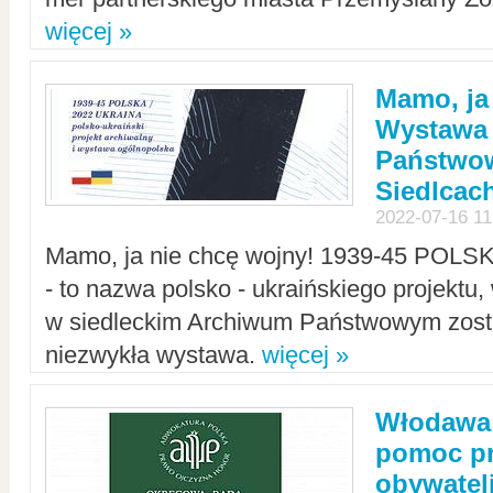
więcej »
Mamo, ja
Wystawa
Państwo
Siedlcac
2022-07-16 11
Mamo, ja nie chcę wojny! 1939-45 POLS
- to nazwa polsko - ukraińskiego projektu
w siedleckim Archiwum Państwowym zosta
niezwykła wystawa.
więcej »
Włodawa:
pomoc pr
obywatel