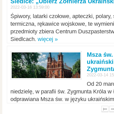
Siedlce: „Ubierz Żołnierza Ukraińs
2022-03-16 13:59:00
Śpiwory, latarki czołowe, apteczki, polary, 
termiczna, rękawice wojskowe, te wymieni
przedmioty zbiera Centrum Duszpasterst
Siedlcach.
więcej »
Msza św.
ukraiński
Zygmunta
2022-03-14 15
Od 20 mar
niedzielę, w parafii św. Zygmunta Króla w
odprawiana Msza św. w języku ukraiński
|<<
<<