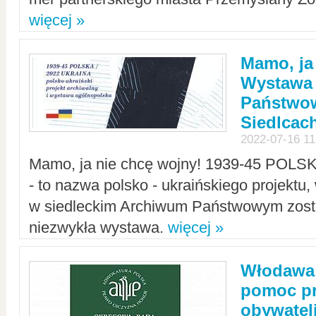
więcej »
Mamo, ja
Wystawa
Państwo
Siedlcac
2022-07-16 11
Mamo, ja nie chcę wojny! 1939-45 POLS
- to nazwa polsko - ukraińskiego projektu
w siedleckim Archiwum Państwowym zosta
niezwykła wystawa.
więcej »
Włodawa:
pomoc pr
obywatel