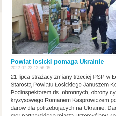
Powiat łosicki pomaga Ukrainie
2022-07-23 12:56:05
21 lipca strażacy zmiany trzeciej PSP w 
Starostą Powiatu Łosickiego Januszem Ko
Podinspektorem ds. obronnych, obrony cyw
kryzysowego Romanem Kasprowiczem po
darów dla potrzebujących na Ukrainie. Dar
mer partnerskiego miasta Przemyślany Zo