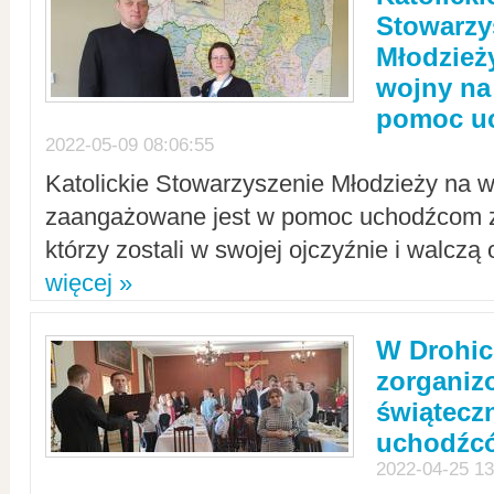
Stowarzy
Młodzież
wojny na 
pomoc u
2022-05-09 08:06:55
Katolickie Stowarzyszenie Młodzieży na w
zaangażowane jest w pomoc uchodźcom z 
którzy zostali w swojej ojczyźnie i walczą 
więcej »
W Drohic
zorgani
świątecz
uchodźc
2022-04-25 13