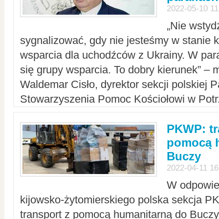
2022-05-10 11
„Nie wstyd
sygnalizować, gdy nie jesteśmy w stanie
wsparcia dla uchodźców z Ukrainy. W para
się grupy wsparcia. To dobry kierunek” – m
Waldemar Cisło, dyrektor sekcji polskiej 
Stowarzyszenia Pomoc Kościołowi w Potr
PKWP: tr
pomocą h
Buczy
2022-04-11 16
W odpowied
kijowsko-żytomierskiego polska sekcja 
transport z pomocą humanitarną do Buczy,