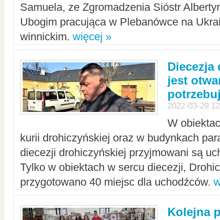
Samuela, ze Zgromadzenia Sióstr Alberty
Ubogim pracująca w Plebanówce na Ukrai
winnickim.
więcej »
Diecezja
jest otwa
potrzebu
2022-03-29 12
W obiektac
kurii drohiczyńskiej oraz w budynkach para
diecezji drohiczyńskiej przyjmowani są uc
Tylko w obiektach w sercu diecezji, Drohi
przygotowano 40 miejsc dla uchodźców.
w
Kolejna 