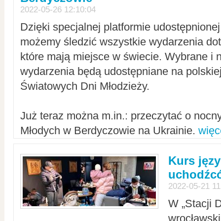
2022-05-26 12:10:04
Dzięki specjalnej platformie udostępnione
możemy śledzić wszystkie wydarzenia dot
które mają miejsce w świecie. Wybrane i 
wydarzenia będą udostępniane na polskiej
Światowych Dni Młodzieży.
Już teraz można m.in.: przeczytać o noc
Młodych w Berdyczowie na Ukrainie.
więc
Kurs języ
uchodźcó
2022-05-21 11
W „Stacji D
wrocławsk