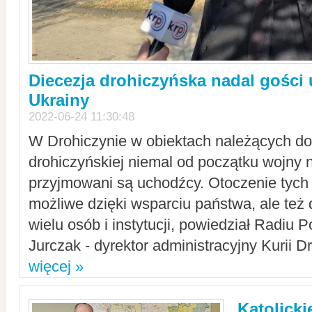
Diecezja drohiczyńska nadal gości
Ukrainy
2022-06-24 11:30:48
W Drohiczynie w obiektach należących do 
drohiczyńskiej niemal od początku wojny 
przyjmowani są uchodźcy. Otoczenie tych 
możliwe dzięki wsparciu państwa, ale też 
wielu osób i instytucji, powiedział Radiu P
Jurczak - dyrektor administracyjny Kurii D
więcej »
Katolicki