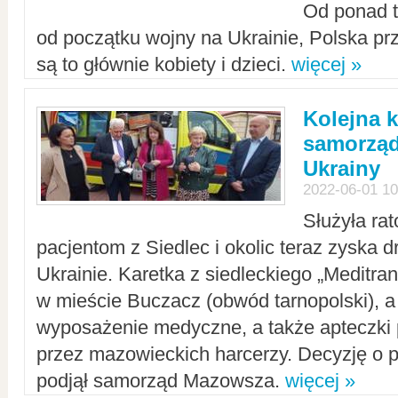
Od ponad tr
od początku wojny na Ukrainie, Polska p
są to głównie kobiety i dzieci.
więcej »
Kolejna k
samorząd
Ukrainy
2022-06-01 10
Służyła ra
pacjentom z Siedlec i okolic teraz zyska d
Ukrainie. Karetka z siedleckiego „Meditrans
w mieście Buczacz (obwód tarnopolski), a
wyposażenie medyczne, a także apteczki
przez mazowieckich harcerzy. Decyzję o 
podjął samorząd Mazowsza.
więcej »