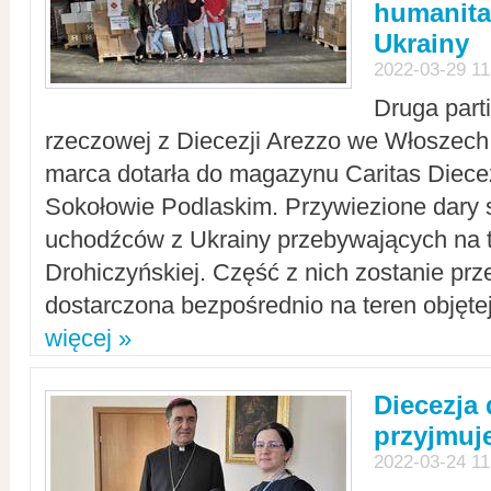
humanita
Ukrainy
2022-03-29 11
Druga part
rzeczowej z Diecezji Arezzo we Włoszech 
marca dotarła do magazynu Caritas Diecez
Sokołowie Podlaskim. Przywiezione dary 
uchodźców z Ukrainy przebywających na t
Drohiczyńskiej. Część z nich zostanie pr
dostarczona bezpośrednio na teren objęte
więcej »
Diecezja
przyjmuj
2022-03-24 11