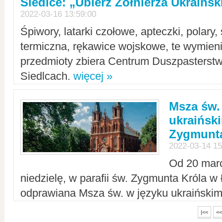
Siedlce: „Ubierz Żołnierza Ukraińs
2022-03-16 13:59:00
Śpiwory, latarki czołowe, apteczki, polary, 
termiczna, rękawice wojskowe, te wymieni
przedmioty zbiera Centrum Duszpasterst
Siedlcach.
więcej »
Msza św.
ukraiński
Zygmunta
2022-03-14 15
Od 20 mar
niedzielę, w parafii św. Zygmunta Króla w
odprawiana Msza św. w języku ukraiński
|<<
<<