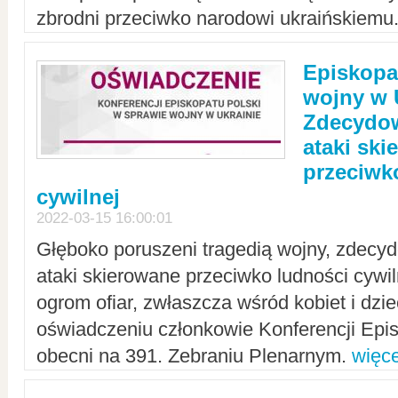
zbrodni przeciwko narodowi ukraińskiemu
Episkopa
wojny w 
Zdecydow
ataki sk
przeciwk
cywilnej
2022-03-15 16:00:01
Głęboko poruszeni tragedią wojny, zdecy
ataki skierowane przeciwko ludności cywi
ogrom ofiar, zwłaszcza wśród kobiet i dzie
oświadczeniu członkowie Konferencji Epis
obecni na 391. Zebraniu Plenarnym.
więce