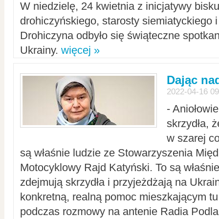
W niedzielę, 24 kwietnia z inicjatywy bisk
drohiczyńskiego, starosty siemiatyckiego i
Drohiczyna odbyło się świąteczne spotka
Ukrainy.
więcej »
Dając nad
2022-04-16 09
- Aniołowi
skrzydła, 
w szarej c
są właśnie ludzie ze Stowarzyszenia Mi
Motocyklowy Rajd Katyński. To są właśnie 
zdejmują skrzydła i przyjeżdżają na Ukrai
konkretną, realną pomoc mieszkającym tu
podczas rozmowy na antenie Radia Podlas