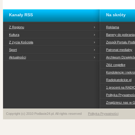
Kanały RSS
Na skróty
Z Regionu
Reklama
Kultura
Banery do pobrania
Z życia Kościoła
Zespół Portalu Podl
Sport
Patronat medialny
Aktualności
Archiwum Dzwiękó
Złóż cegiełkę
Kondolencje i nekro
Radiokatolickie.pl
1 procent na RADI
Polityka Prywatno
Znajdziesz nas w 
Copyright (c) 2010 Podlasie24.pl. All rights reserved
Polityka Prywatności