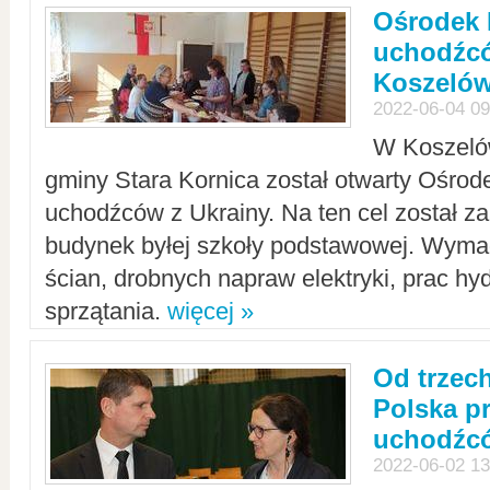
Ośrodek 
uchodźcó
Koszeló
2022-06-04 09
W Koszelów
gminy Stara Kornica został otwarty Ośro
uchodźców z Ukrainy. Na ten cel został 
budynek byłej szkoły podstawowej. Wyma
ścian, drobnych napraw elektryki, prac hy
sprzątania.
więcej »
Od trzec
Polska p
uchodźcó
2022-06-02 13