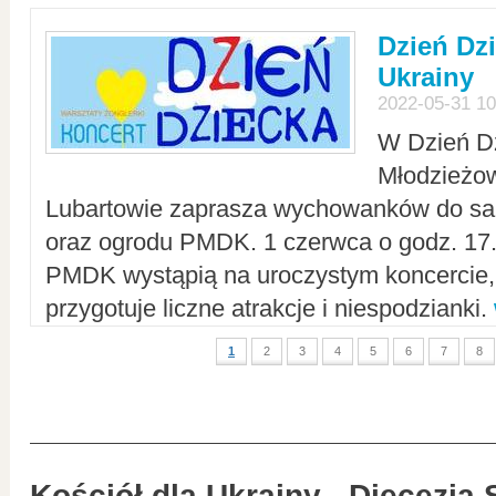
Dzień Dz
Ukrainy
2022-05-31 10
W Dzień D
Młodzieżo
Lubartowie zaprasza wychowanków do sal
oraz ogrodu PMDK. 1 czerwca o godz. 17.0
PMDK wystąpią na uroczystym koncercie
przygotuje liczne atrakcje i niespodzianki.
1
2
3
4
5
6
7
8
Kościół dla Ukrainy - Diecezja 