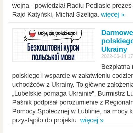
wojna - powiedział Radiu Podlasie preze
Rajd Katyński, Michał Szeliga.
więcej »
Darmowe 
polskiego
Ukrainy
2022-06-14 17
Bezpłatna 
polskiego i wsparcie w załatwieniu codzi
uchodźców z Ukrainy. To główne założenia
„Lubelskie pomaga Ukrainie”. Burmistrz L
Paśnik podpisał porozumienie z Regiona
Pomocy Społecznej w Lublinie, na mocy k
przystąpiło do projektu.
więcej »