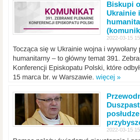
Biskupi 
Ukrainie 
humanit
(komunik
2022-03-15 15
Tocząca się w Ukrainie wojna i wywołany 
humanitarny – to główny temat 391. Zebr
Konferencji Episkopatu Polski, które odbył
15 marca br. w Warszawie.
więcej »
Przewodn
Duszpast
posłudze
przybys
2022-03-15 15