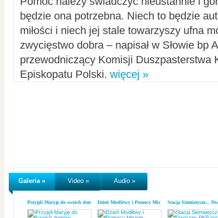
Pomoc należy świadczyć nieustannie i gorl
będzie ona potrzebna. Niech to będzie au
miłości i niech jej stale towarzyszy ufna m
zwycięstwo dobra – napisał w Słowie bp A
przewodniczący Komisji Duszpasterstwa K
Episkopatu Polski.
więcej »
Galeria »
Video »
Audio »
Przyjęli Maryję do swoich domów
Dzień Modlitwy i Pomocy Misjom
Stacja Siemiatycze... D