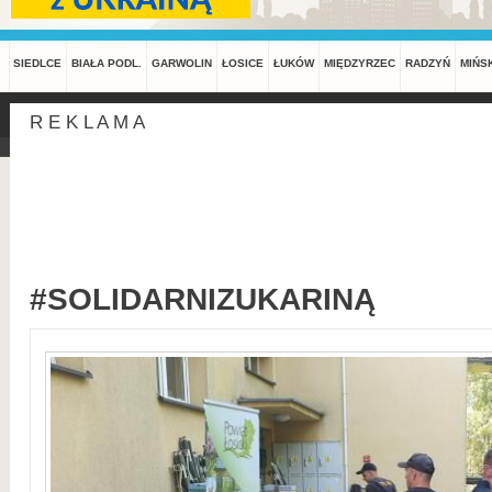
SIEDLCE
BIAŁA PODL.
GARWOLIN
ŁOSICE
ŁUKÓW
MIĘDZYRZEC
RADZYŃ
MIŃS
R E K L A M A
#SOLIDARNIZUKARINĄ