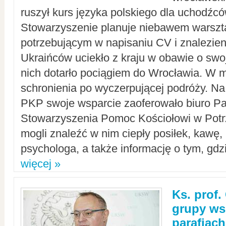
ruszył kurs języka polskiego dla uchodźcó
Stowarzyszenie planuje niebawem warszt
potrzebującym w napisaniu CV i znalezieni
Ukraińców uciekło z kraju w obawie o swoj
nich dotarło pociągiem do Wrocławia. W m
schronienia po wyczerpującej podróży. 
PKP swoje wsparcie zaoferowało biuro P
Stowarzyszenia Pomoc Kościołowi w Potr
mogli znaleźć w nim ciepły posiłek, kawę,
psychologa, a także informację o tym, gdzi
więcej »
Ks. prof.
grupy ws
parafiach