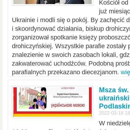
Kościół od
już miesią
Ukrainie i modli się o pokój. By zachęcić
i skoordynować działania, biskup drohicz
zorganizował spotkanie księży proboszczó
drohiczyńskiej. Wszystkie parafie zostały
znalezienie w swoich zasobach lokali, gd
zakwaterować uchodźców. Podobną prośb
parafialnych przekazano diecezjanom.
wię
Msza św.
ukraińsk
Podlaski
2022-03-18 18
W niedziel