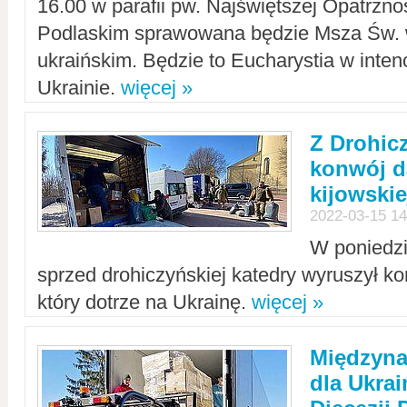
16.00 w parafii pw. Najświętszej Opatrzno
Podlaskim sprawowana będzie Msza Św. 
ukraińskim. Będzie to Eucharystia w intenc
Ukrainie.
więcej »
Z Drohic
konwój d
kijowskie
2022-03-15 14
W poniedzi
sprzed drohiczyńskiej katedry wyruszył k
który dotrze na Ukrainę.
więcej »
Międzyn
dla Ukra