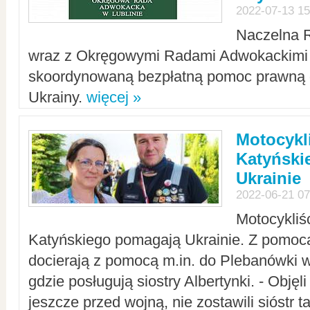
2022-07-13 15
Naczelna 
wraz z Okręgowymi Radami Adwokackimi 
skoordynowaną bezpłatną pomoc prawną d
Ukrainy.
więcej »
Motocykli
Katyński
Ukrainie
2022-06-21 07
Motocykliś
Katyńskiego pomagają Ukrainie. Z pomoc
docierają z pomocą m.in. do Plebanówki w
gdzie posługują siostry Albertynki. - Objęl
jeszcze przed wojną, nie zostawili sióstr 