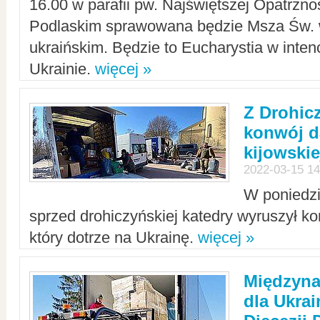
16.00 w parafii pw. Najświętszej Opatrzno
Podlaskim sprawowana będzie Msza Św. 
ukraińskim. Będzie to Eucharystia w intenc
Ukrainie.
więcej »
Z Drohic
konwój d
kijowskie
2022-03-15 14
W poniedzi
sprzed drohiczyńskiej katedry wyruszył k
który dotrze na Ukrainę.
więcej »
Międzyn
dla Ukra