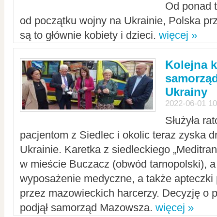
Od ponad tr
od początku wojny na Ukrainie, Polska p
są to głównie kobiety i dzieci.
więcej »
Kolejna k
samorząd
Ukrainy
2022-06-01 10
Służyła ra
pacjentom z Siedlec i okolic teraz zyska d
Ukrainie. Karetka z siedleckiego „Meditrans
w mieście Buczacz (obwód tarnopolski), a
wyposażenie medyczne, a także apteczki
przez mazowieckich harcerzy. Decyzję o 
podjął samorząd Mazowsza.
więcej »