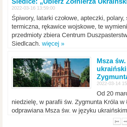
Siedlce: „Ubierz Żołnierza Ukraińs
2022-03-16 13:59:00
Śpiwory, latarki czołowe, apteczki, polary, 
termiczna, rękawice wojskowe, te wymieni
przedmioty zbiera Centrum Duszpasterst
Siedlcach.
więcej »
Msza św.
ukraiński
Zygmunta
2022-03-14 15
Od 20 mar
niedzielę, w parafii św. Zygmunta Króla w
odprawiana Msza św. w języku ukraiński
|<<
<<