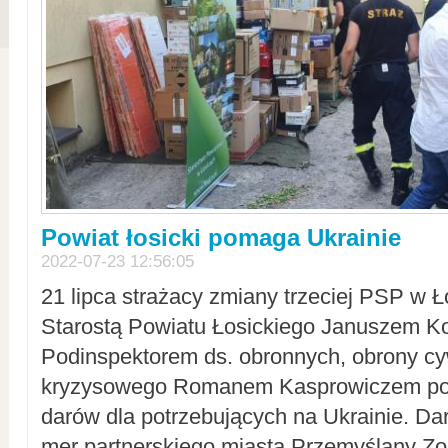
Powiat łosicki pomaga Ukrainie
2022-07-23 12:56:05
21 lipca strażacy zmiany trzeciej PSP w 
Starostą Powiatu Łosickiego Januszem Ko
Podinspektorem ds. obronnych, obrony cyw
kryzysowego Romanem Kasprowiczem po
darów dla potrzebujących na Ukrainie. Dar
mer partnerskiego miasta Przemyślany Zo