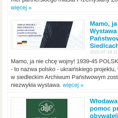
więcej »
Mamo, ja
Wystawa
Państwo
Siedlcac
2022-07-16 11
Mamo, ja nie chcę wojny! 1939-45 POLS
- to nazwa polsko - ukraińskiego projektu
w siedleckim Archiwum Państwowym zosta
niezwykła wystawa.
więcej »
Włodawa:
pomoc pr
obywatel