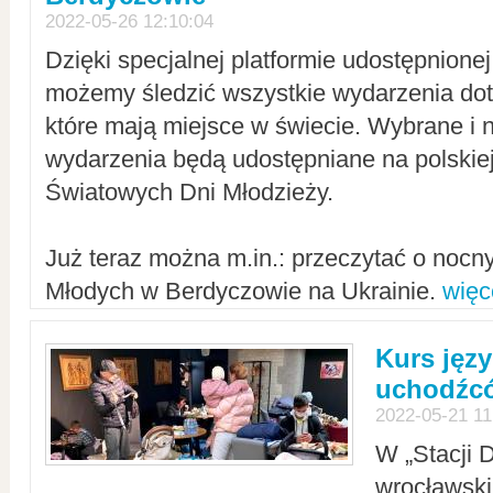
2022-05-26 12:10:04
Dzięki specjalnej platformie udostępnione
możemy śledzić wszystkie wydarzenia dot
które mają miejsce w świecie. Wybrane i 
wydarzenia będą udostępniane na polskiej
Światowych Dni Młodzieży.
Już teraz można m.in.: przeczytać o noc
Młodych w Berdyczowie na Ukrainie.
więc
Kurs języ
uchodźcó
2022-05-21 11
W „Stacji D
wrocławsk