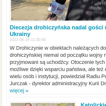
Diecezja drohiczyńska nadal gości
Ukrainy
2022-06-24 11:30:48
W Drohiczynie w obiektach należących do 
drohiczyńskiej niemal od początku wojny 
przyjmowani są uchodźcy. Otoczenie tych 
możliwe dzięki wsparciu państwa, ale też 
wielu osób i instytucji, powiedział Radiu P
Jurczak - dyrektor administracyjny Kurii D
więcej »
Katolicki