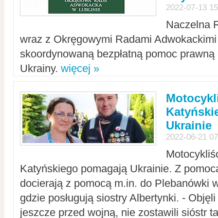
2022-07-13 15
Naczelna 
wraz z Okręgowymi Radami Adwokackimi 
skoordynowaną bezpłatną pomoc prawną d
Ukrainy.
więcej »
Motocykli
Katyński
Ukrainie
2022-06-21 07
Motocykliś
Katyńskiego pomagają Ukrainie. Z pomoc
docierają z pomocą m.in. do Plebanówki w
gdzie posługują siostry Albertynki. - Objęl
jeszcze przed wojną, nie zostawili sióstr 