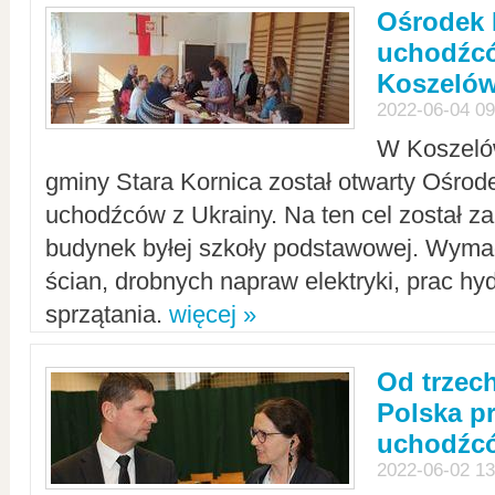
Ośrodek 
uchodźcó
Koszeló
2022-06-04 09
W Koszelów
gminy Stara Kornica został otwarty Ośro
uchodźców z Ukrainy. Na ten cel został 
budynek byłej szkoły podstawowej. Wyma
ścian, drobnych napraw elektryki, prac hy
sprzątania.
więcej »
Od trzec
Polska p
uchodźcó
2022-06-02 13