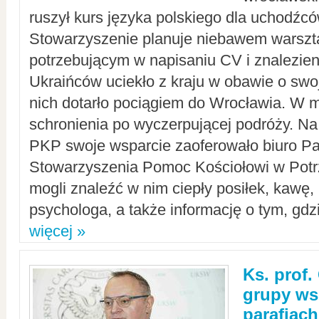
ruszył kurs języka polskiego dla uchodźcó
Stowarzyszenie planuje niebawem warszt
potrzebującym w napisaniu CV i znalezieni
Ukraińców uciekło z kraju w obawie o swoj
nich dotarło pociągiem do Wrocławia. W m
schronienia po wyczerpującej podróży. 
PKP swoje wsparcie zaoferowało biuro P
Stowarzyszenia Pomoc Kościołowi w Potr
mogli znaleźć w nim ciepły posiłek, kawę,
psychologa, a także informację o tym, gdzi
więcej »
Ks. prof.
grupy ws
parafiach