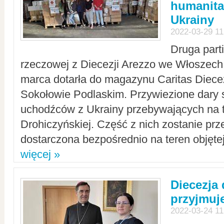
humanita
Ukrainy
2022-03-29 11
Druga part
rzeczowej z Diecezji Arezzo we Włoszech 
marca dotarła do magazynu Caritas Diecez
Sokołowie Podlaskim. Przywiezione dary 
uchodźców z Ukrainy przebywających na t
Drohiczyńskiej. Część z nich zostanie pr
dostarczona bezpośrednio na teren objęte
więcej »
Diecezja
przyjmuj
2022-03-24 11