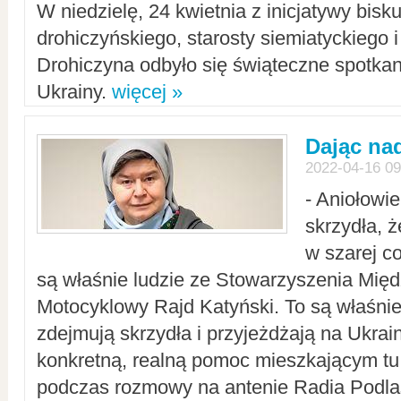
W niedzielę, 24 kwietnia z inicjatywy bisk
drohiczyńskiego, starosty siemiatyckiego i
Drohiczyna odbyło się świąteczne spotka
Ukrainy.
więcej »
Dając nad
2022-04-16 09
- Aniołowi
skrzydła, 
w szarej c
są właśnie ludzie ze Stowarzyszenia Mi
Motocyklowy Rajd Katyński. To są właśnie 
zdejmują skrzydła i przyjeżdżają na Ukrai
konkretną, realną pomoc mieszkającym tu
podczas rozmowy na antenie Radia Podlas