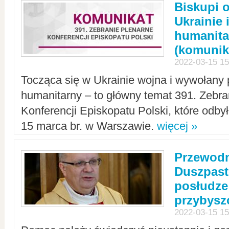
Biskupi 
Ukrainie 
humanit
(komunik
2022-03-15 15
Tocząca się w Ukrainie wojna i wywołany 
humanitarny – to główny temat 391. Zebr
Konferencji Episkopatu Polski, które odbył
15 marca br. w Warszawie.
więcej »
Przewodn
Duszpast
posłudze
przybys
2022-03-15 15