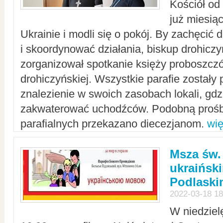
Kościół od
już miesią
Ukrainie i modli się o pokój. By zachęcić
i skoordynować działania, biskup drohicz
zorganizował spotkanie księży proboszczó
drohiczyńskiej. Wszystkie parafie zostały
znalezienie w swoich zasobach lokali, gd
zakwaterować uchodźców. Podobną prośb
parafialnych przekazano diecezjanom.
wię
Msza św.
ukraińsk
Podlaski
2022-03-18 18
W niedziel