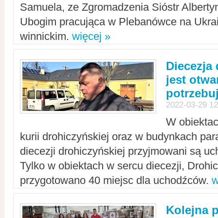
Samuela, ze Zgromadzenia Sióstr Alberty
Ubogim pracująca w Plebanówce na Ukrai
winnickim.
więcej »
Diecezja
jest otwa
potrzebu
2022-03-29 12
W obiektac
kurii drohiczyńskiej oraz w budynkach para
diecezji drohiczyńskiej przyjmowani są uc
Tylko w obiektach w sercu diecezji, Drohi
przygotowano 40 miejsc dla uchodźców.
w
Kolejna 