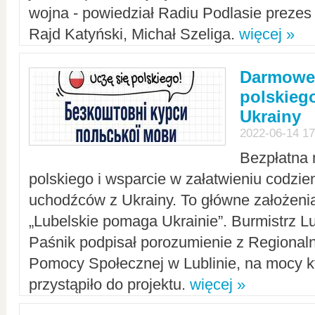
wojna - powiedział Radiu Podlasie preze
Rajd Katyński, Michał Szeliga.
więcej »
Darmowe 
polskiego
Ukrainy
2022-06-14 17
Bezpłatna 
polskiego i wsparcie w załatwieniu codzi
uchodźców z Ukrainy. To główne założenia
„Lubelskie pomaga Ukrainie”. Burmistrz L
Paśnik podpisał porozumienie z Regiona
Pomocy Społecznej w Lublinie, na mocy k
przystąpiło do projektu.
więcej »