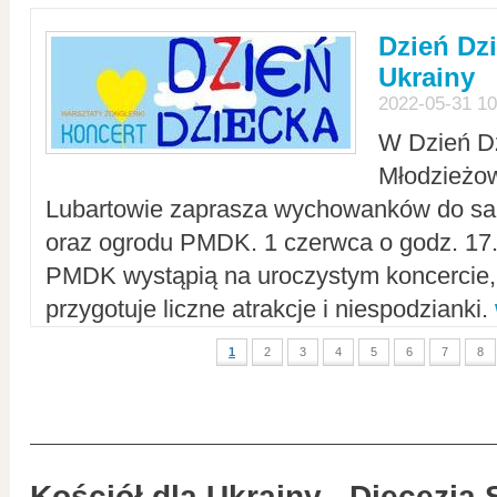
Dzień Dz
Ukrainy
2022-05-31 10
W Dzień D
Młodzieżo
Lubartowie zaprasza wychowanków do sal
oraz ogrodu PMDK. 1 czerwca o godz. 17.0
PMDK wystąpią na uroczystym koncercie
przygotuje liczne atrakcje i niespodzianki.
1
2
3
4
5
6
7
8
Kościół dla Ukrainy - Diecezja 