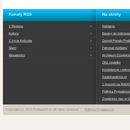
Kanały RSS
Na skróty
Z Regionu
Reklama
Kultura
Banery do pobrania
Z życia Kościoła
Zespół Portalu Podl
Sport
Patronat medialny
Aktualności
Archiwum Dzwiękó
Złóż cegiełkę
Kondolencje i nekro
Radiokatolickie.pl
1 procent na RADI
Polityka Prywatno
Znajdziesz nas w 
Copyright (c) 2010 Podlasie24.pl. All rights reserved
Polityka Prywatności