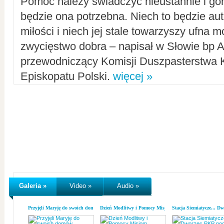
Pomoc należy świadczyć nieustannie i gorl
będzie ona potrzebna. Niech to będzie au
miłości i niech jej stale towarzyszy ufna m
zwycięstwo dobra – napisał w Słowie bp A
przewodniczący Komisji Duszpasterstwa K
Episkopatu Polski.
więcej »
Galeria »
Video »
Audio »
Przyjęli Maryję do swoich domów
Dzień Modlitwy i Pomocy Misjom
Stacja Siemiatycze... D