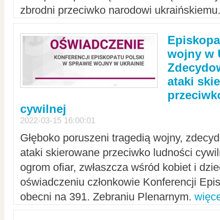
zbrodni przeciwko narodowi ukraińskiemu
Episkopa
wojny w 
Zdecydow
ataki sk
przeciwk
cywilnej
2022-03-15 16:00:01
Głęboko poruszeni tragedią wojny, zdecy
ataki skierowane przeciwko ludności cywi
ogrom ofiar, zwłaszcza wśród kobiet i dzie
oświadczeniu członkowie Konferencji Epis
obecni na 391. Zebraniu Plenarnym.
więce