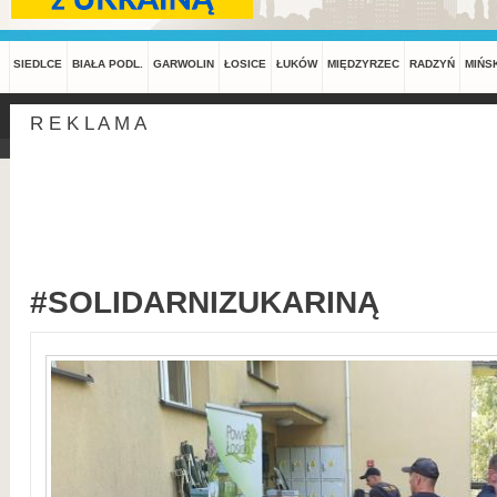
SIEDLCE
BIAŁA PODL.
GARWOLIN
ŁOSICE
ŁUKÓW
MIĘDZYRZEC
RADZYŃ
MIŃS
R E K L A M A
#SOLIDARNIZUKARINĄ