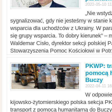
2022-05-10 11
„Nie wstyd
sygnalizować, gdy nie jesteśmy w stanie
wsparcia dla uchodźców z Ukrainy. W para
się grupy wsparcia. To dobry kierunek” – m
Waldemar Cisło, dyrektor sekcji polskiej 
Stowarzyszenia Pomoc Kościołowi w Potr
PKWP: tr
pomocą h
Buczy
2022-04-11 16
W odpowied
kijowsko-żytomierskiego polska sekcja 
transport z pomocą humanitarną do Buczy,