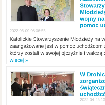
Stowarzy
Młodzież
wojny na 
pomoc u
2022-05-09 08:06:55
Katolickie Stowarzyszenie Młodzieży na w
zaangażowane jest w pomoc uchodźcom z 
którzy zostali w swojej ojczyźnie i walczą 
więcej »
W Drohic
zorgani
świątecz
uchodźc
2022-04-25 13