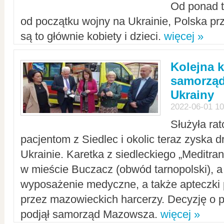
Od ponad tr
od początku wojny na Ukrainie, Polska p
są to głównie kobiety i dzieci.
więcej »
Kolejna k
samorząd
Ukrainy
2022-06-01 10
Służyła ra
pacjentom z Siedlec i okolic teraz zyska d
Ukrainie. Karetka z siedleckiego „Meditrans
w mieście Buczacz (obwód tarnopolski), a
wyposażenie medyczne, a także apteczki
przez mazowieckich harcerzy. Decyzję o 
podjął samorząd Mazowsza.
więcej »