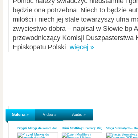
Pomoc należy świadczyć nieustannie i gorl
będzie ona potrzebna. Niech to będzie au
miłości i niech jej stale towarzyszy ufna m
zwycięstwo dobra – napisał w Słowie bp A
przewodniczący Komisji Duszpasterstwa K
Episkopatu Polski.
więcej »
Galeria »
Video »
Audio »
Przyjęli Maryję do swoich domów
Dzień Modlitwy i Pomocy Misjom
Stacja Siemiatycze... D