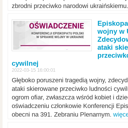
zbrodni przeciwko narodowi ukraińskiemu
Episkopa
wojny w 
Zdecydow
ataki sk
przeciwk
cywilnej
2022-03-15 16:00:01
Głęboko poruszeni tragedią wojny, zdecy
ataki skierowane przeciwko ludności cywi
ogrom ofiar, zwłaszcza wśród kobiet i dzie
oświadczeniu członkowie Konferencji Epis
obecni na 391. Zebraniu Plenarnym.
więce