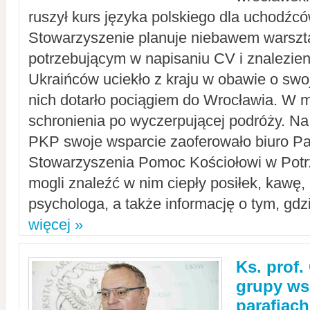
ruszył kurs języka polskiego dla uchodźcó
Stowarzyszenie planuje niebawem warszt
potrzebującym w napisaniu CV i znalezieni
Ukraińców uciekło z kraju w obawie o swoj
nich dotarło pociągiem do Wrocławia. W m
schronienia po wyczerpującej podróży. 
PKP swoje wsparcie zaoferowało biuro P
Stowarzyszenia Pomoc Kościołowi w Potr
mogli znaleźć w nim ciepły posiłek, kawę,
psychologa, a także informację o tym, gdzi
więcej »
Ks. prof.
grupy ws
parafiach