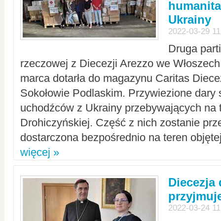
humanita
Ukrainy
2022-03-29 11
Druga part
rzeczowej z Diecezji Arezzo we Włoszech 
marca dotarła do magazynu Caritas Diecez
Sokołowie Podlaskim. Przywiezione dary 
uchodźców z Ukrainy przebywających na t
Drohiczyńskiej. Część z nich zostanie pr
dostarczona bezpośrednio na teren objęte
więcej »
Diecezja
przyjmuj
2022-03-24 11