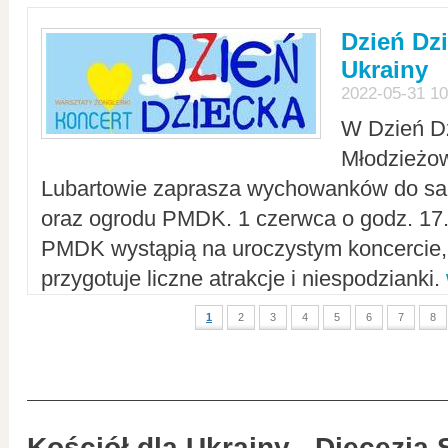
Dzień Dz
Ukrainy
2022-05-31 10
W Dzień D
Młodzieżo
Lubartowie zaprasza wychowanków do sal
oraz ogrodu PMDK. 1 czerwca o godz. 17.0
PMDK wystąpią na uroczystym koncercie
przygotuje liczne atrakcje i niespodzianki.
1
2
3
4
5
6
7
8
Kościół dla Ukrainy - Diecezja 