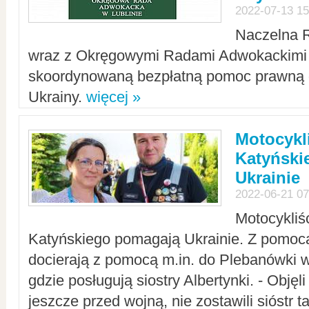
2022-07-13 15
Naczelna 
wraz z Okręgowymi Radami Adwokackimi 
skoordynowaną bezpłatną pomoc prawną d
Ukrainy.
więcej »
Motocykli
Katyński
Ukrainie
2022-06-21 07
Motocykliś
Katyńskiego pomagają Ukrainie. Z pomoc
docierają z pomocą m.in. do Plebanówki w
gdzie posługują siostry Albertynki. - Objęl
jeszcze przed wojną, nie zostawili sióstr 