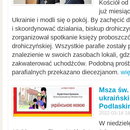
Kościół od
już miesią
Ukrainie i modli się o pokój. By zachęcić
i skoordynować działania, biskup drohicz
zorganizował spotkanie księży proboszczó
drohiczyńskiej. Wszystkie parafie zostały
znalezienie w swoich zasobach lokali, gd
zakwaterować uchodźców. Podobną prośb
parafialnych przekazano diecezjanom.
wię
Msza św.
ukraińsk
Podlaski
2022-03-18 18
W niedziel