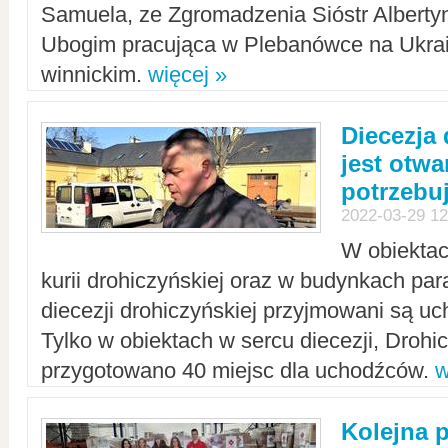
Samuela, ze Zgromadzenia Sióstr Alberty
Ubogim pracująca w Plebanówce na Ukrai
winnickim.
więcej »
Diecezja
jest otwa
potrzebu
2022-03-29 12
W obiektac
kurii drohiczyńskiej oraz w budynkach para
diecezji drohiczyńskiej przyjmowani są uc
Tylko w obiektach w sercu diecezji, Drohi
przygotowano 40 miejsc dla uchodźców.
w
Kolejna 