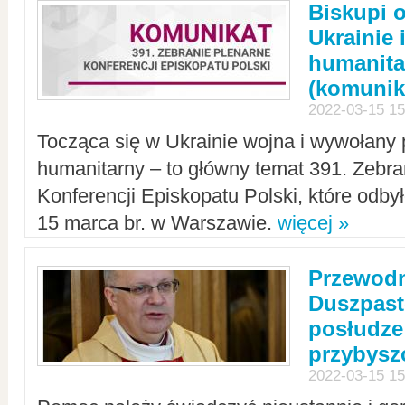
Biskupi 
Ukrainie 
humanit
(komunik
2022-03-15 15
Tocząca się w Ukrainie wojna i wywołany 
humanitarny – to główny temat 391. Zebr
Konferencji Episkopatu Polski, które odbył
15 marca br. w Warszawie.
więcej »
Przewodn
Duszpast
posłudze
przybys
2022-03-15 15