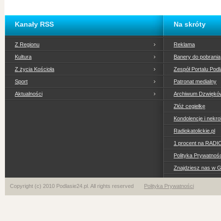
Kanały RSS
Na skróty
Z Regionu
Reklama
Kultura
Banery do pobrania
Z życia Kościoła
Zespół Portalu Podl
Sport
Patronat medialny
Aktualności
Archiwum Dzwiękó
Złóż cegiełkę
Kondolencje i nekro
Radiokatolickie.pl
1 procent na RADI
Polityka Prywatno
Znajdziesz nas w 
Copyright (c) 2010 Podlasie24.pl. All rights reserved
Polityka Prywatności