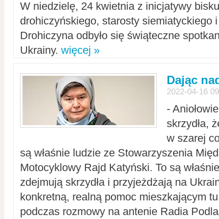
W niedzielę, 24 kwietnia z inicjatywy bisk
drohiczyńskiego, starosty siemiatyckiego i
Drohiczyna odbyło się świąteczne spotka
Ukrainy.
więcej »
Dając nad
2022-04-16 09
- Aniołowi
skrzydła, 
w szarej c
są właśnie ludzie ze Stowarzyszenia Mi
Motocyklowy Rajd Katyński. To są właśnie 
zdejmują skrzydła i przyjeżdżają na Ukrai
konkretną, realną pomoc mieszkającym tu
podczas rozmowy na antenie Radia Podlas