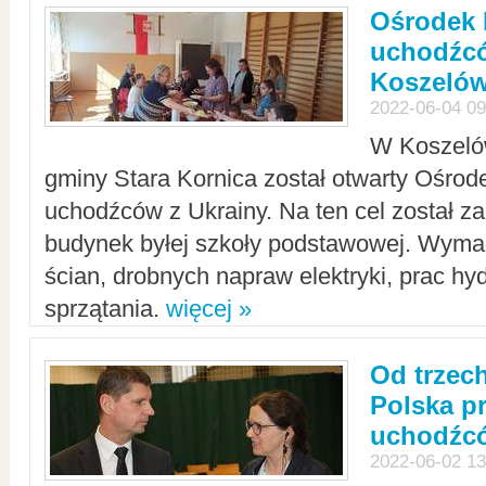
Ośrodek 
uchodźcó
Koszeló
2022-06-04 09
W Koszelów
gminy Stara Kornica został otwarty Ośro
uchodźców z Ukrainy. Na ten cel został 
budynek byłej szkoły podstawowej. Wyma
ścian, drobnych napraw elektryki, prac hy
sprzątania.
więcej »
Od trzec
Polska p
uchodźcó
2022-06-02 13