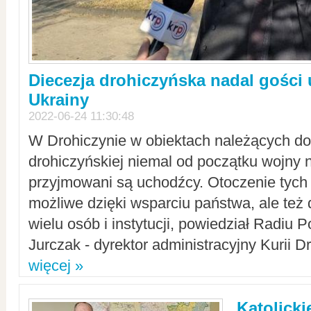
Diecezja drohiczyńska nadal gości
Ukrainy
2022-06-24 11:30:48
W Drohiczynie w obiektach należących do 
drohiczyńskiej niemal od początku wojny 
przyjmowani są uchodźcy. Otoczenie tych 
możliwe dzięki wsparciu państwa, ale też 
wielu osób i instytucji, powiedział Radiu P
Jurczak - dyrektor administracyjny Kurii D
więcej »
Katolicki