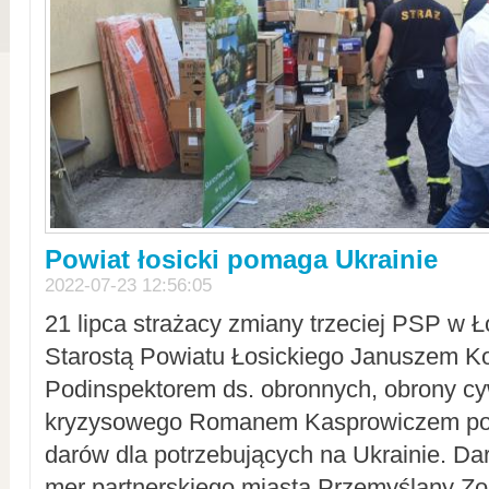
Powiat łosicki pomaga Ukrainie
2022-07-23 12:56:05
21 lipca strażacy zmiany trzeciej PSP w 
Starostą Powiatu Łosickiego Januszem Ko
Podinspektorem ds. obronnych, obrony cyw
kryzysowego Romanem Kasprowiczem po
darów dla potrzebujących na Ukrainie. Dar
mer partnerskiego miasta Przemyślany Zo