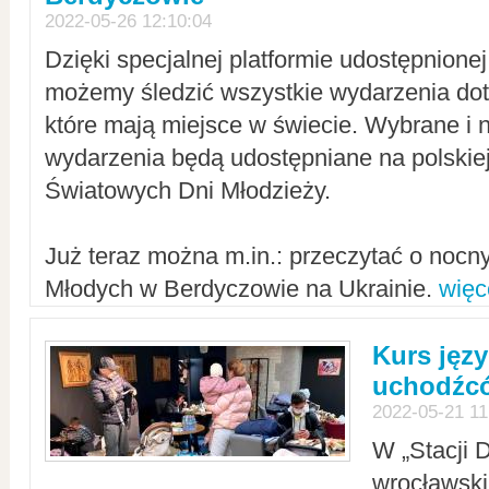
2022-05-26 12:10:04
Dzięki specjalnej platformie udostępnione
możemy śledzić wszystkie wydarzenia dot
które mają miejsce w świecie. Wybrane i 
wydarzenia będą udostępniane na polskiej
Światowych Dni Młodzieży.
Już teraz można m.in.: przeczytać o noc
Młodych w Berdyczowie na Ukrainie.
więc
Kurs języ
uchodźcó
2022-05-21 11
W „Stacji D
wrocławsk