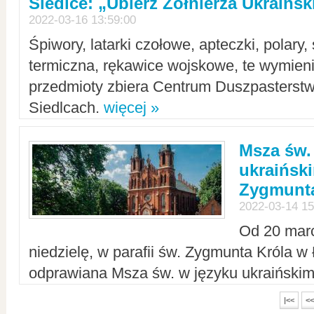
Siedlce: „Ubierz Żołnierza Ukraińs
2022-03-16 13:59:00
Śpiwory, latarki czołowe, apteczki, polary, 
termiczna, rękawice wojskowe, te wymieni
przedmioty zbiera Centrum Duszpasterst
Siedlcach.
więcej »
Msza św.
ukraiński
Zygmunta
2022-03-14 15
Od 20 mar
niedzielę, w parafii św. Zygmunta Króla w
odprawiana Msza św. w języku ukraiński
|<<
<<