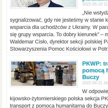
2022-05-10 11
„Nie wstyd
sygnalizować, gdy nie jesteśmy w stanie
wsparcia dla uchodźców z Ukrainy. W para
się grupy wsparcia. To dobry kierunek” – m
Waldemar Cisło, dyrektor sekcji polskiej 
Stowarzyszenia Pomoc Kościołowi w Potr
PKWP: tr
pomocą h
Buczy
2022-04-11 16
W odpowied
kijowsko-żytomierskiego polska sekcja 
transport z pomocą humanitarną do Buczy,