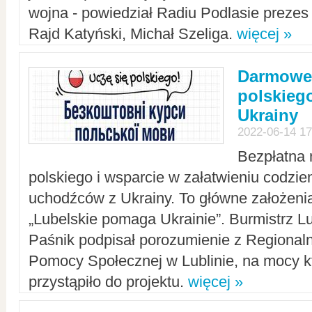
wojna - powiedział Radiu Podlasie preze
Rajd Katyński, Michał Szeliga.
więcej »
Darmowe 
polskiego
Ukrainy
2022-06-14 17
Bezpłatna 
polskiego i wsparcie w załatwieniu codzi
uchodźców z Ukrainy. To główne założenia
„Lubelskie pomaga Ukrainie”. Burmistrz L
Paśnik podpisał porozumienie z Regiona
Pomocy Społecznej w Lublinie, na mocy k
przystąpiło do projektu.
więcej »