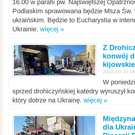
16.00 w parafii pw. Najświętszej Opatrzno
Podlaskim sprawowana będzie Msza Św. 
ukraińskim. Będzie to Eucharystia w intenc
Ukrainie.
więcej »
Z Drohic
konwój d
kijowskie
2022-03-15 14
W poniedzi
sprzed drohiczyńskiej katedry wyruszył k
który dotrze na Ukrainę.
więcej »
Międzyn
dla Ukra