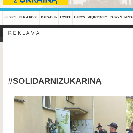
SIEDLCE
BIAŁA PODL.
GARWOLIN
ŁOSICE
ŁUKÓW
MIĘDZYRZEC
RADZYŃ
MIŃS
R E K L A M A
#SOLIDARNIZUKARINĄ