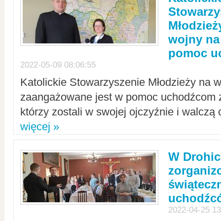
Stowarzy
Młodzież
wojny na 
pomoc u
2022-05-09 08:06:55
Katolickie Stowarzyszenie Młodzieży na w
zaangażowane jest w pomoc uchodźcom z 
którzy zostali w swojej ojczyźnie i walczą 
więcej »
W Drohic
zorgani
świątecz
uchodźc
2022-04-25 13