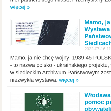
więcej »
Mamo, ja
Wystawa
Państwo
Siedlcac
2022-07-16 11
Mamo, ja nie chcę wojny! 1939-45 POLS
- to nazwa polsko - ukraińskiego projektu
w siedleckim Archiwum Państwowym zosta
niezwykła wystawa.
więcej »
Włodawa:
pomoc pr
obywatel