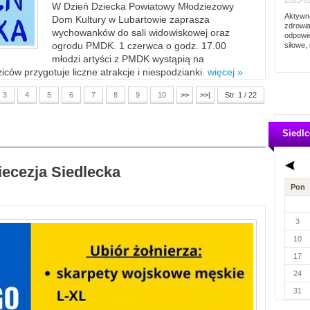
2023-02
W Dzień Dziecka Powiatowy Młodzieżowy
Aktywno
Dom Kultury w Lubartowie zaprasza
zdrowia
wychowanków do sali widowiskowej oraz
odpowie
ogrodu PMDK. 1 czerwca o godz. 17.00
siłowe, 
młodzi artyści z PMDK wystąpią na
ców przygotuje liczne atrakcje i niespodzianki.
więcej »
3
4
5
6
7
8
9
10
>>
>>|
Str. 1 / 22
Siedlc
iecezja Siedlecka
Pon
3
10
17
24
31