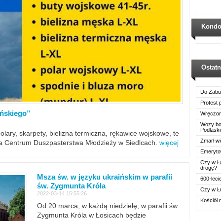
Kondo
Ostat
Do Zabu
Protest
ińskiego”
Wręczon
Wozy boj
Podlask
polary, skarpety, bielizna termiczna, rękawice wojskowe, te
Zmarł wi
ra Centrum Duszpasterstwa Młodzieży w Siedlcach.
więcej
Emerytow
Czy w Ł
drogę?
Msza św. w języku ukraińskim w parafii
600-leci
św. Zygmunta Króla
Czy w Ł
2022-03-14 15:55:26
Kościół 
Od 20 marca, w każdą niedzielę, w parafii św.
Zygmunta Króla w Łosicach będzie