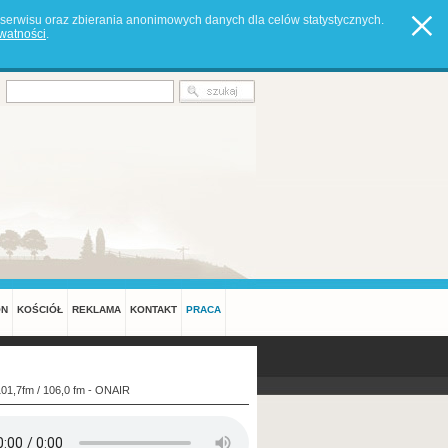
serwisu oraz zbierania anonimowych danych dla celów statystycznych.
ywatności
.
ON
KOŚCIÓŁ
REKLAMA
KONTAKT
PRACA
101,7fm / 106,0 fm - ONAIR