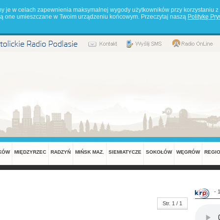
my je w celach zapewnienia maksymalnej wygody użytkowników przy korzystaniu z 
będą one umieszczane w Twoim urządzeniu końcowym. Przeczytaj naszą
Politykę Pr
KÓW
MIĘDZYRZEC
RADZYŃ
MIŃSK MAZ.
SIEMIATYCZE
SOKOŁÓW
WĘGRÓW
REGI
- 
Str. 1 / 1