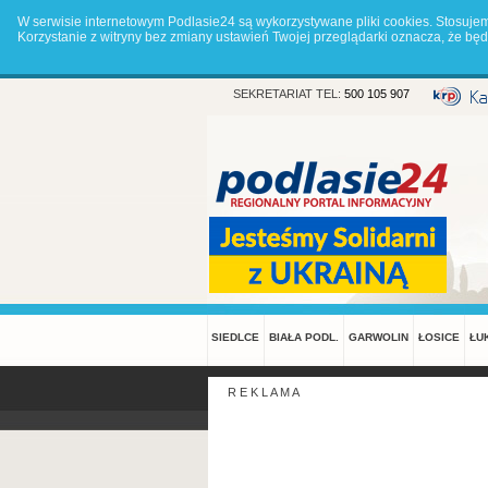
W serwisie internetowym Podlasie24 są wykorzystywane pliki cookies. Stosuje
Korzystanie z witryny bez zmiany ustawień Twojej przeglądarki oznacza, że 
SEKRETARIAT TEL:
500 105 907
SIEDLCE
BIAŁA PODL.
GARWOLIN
ŁOSICE
ŁU
R E K L A M A