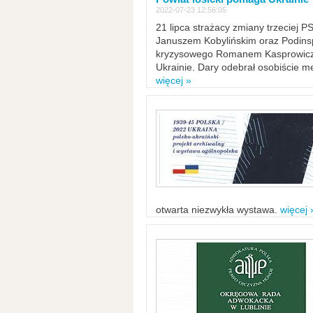
2022-07-23 12:56:05
21 lipca strażacy zmiany trzeciej 
Januszem Kobylińskim oraz Podinsp
kryzysowego Romanem Kasprowicze
Ukrainie. Dary odebrał osobiście m
więcej »
otwarta niezwykła wystawa.
więcej 