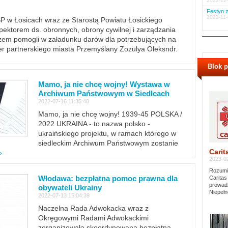
2022-12-
Festyn z
2022-11-
PSP w Łosicach wraz ze Starostą Powiatu Łosickiego
ektorem ds. obronnych, obrony cywilnej i zarządzania
m pomogli w załadunku darów dla potrzebujących na
er partnerskiego miasta Przemyślany Zozulya Oleksndr.
Blok 
Mamo, ja nie chcę wojny! Wystawa w
Archiwum Państwowym w Siedlcach
2022-07-16 11:35:48
Mamo, ja nie chcę wojny! 1939-45 POLSKA /
2022 UKRAINA - to nazwa polsko -
ukraińskiego projektu, w ramach którego w
siedleckim Archiwum Państwowym zostanie
Carit
»
2023-02
Rozumie
Włodawa: bezpłatna pomoc prawna dla
Caritas
prowadz
obywateli Ukrainy
Niepełn
2022-07-13 15:04:39
Naczelna Rada Adwokacka wraz z
Okręgowymi Radami Adwokackimi
zorganizowała skoordynowaną bezpłatną