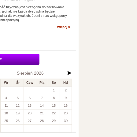
-13 10:48:46 Kategoria:
ść fizyczna jest niezbędna do zachowania
, jednak nie każda dyscyplina będzie
dnia dla wszystkich. Jedni z nas wolą sporty
inni spokojną...
więcej »
e
Sierpień 2026
Wt
Śr
Czw
Pią
So
Nd
1
2
4
5
6
7
8
9
11
12
13
14
15
16
18
19
20
21
22
23
25
26
27
28
29
30