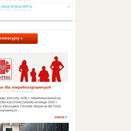
07 10:16:34 Kategoria:
 okazji 30-lecia KRP w...
25 10:54:35 Kategoria:
promocyjny »
as dla niepełnosprawnych
-16 14:38:58 Kategoria:
jąc potrzeby osób z niepełnosprawnością
 Diecezji Drohiczyńskiej od lutego 2010 r.
i Diecezjalny Ośrodek Wsparcia dla Osób
osprawnych...
więcej »