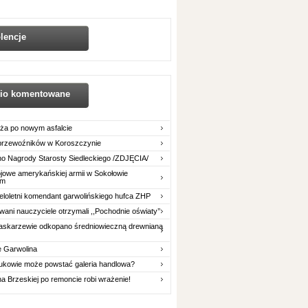
lencje
nio komentowane
ża po nowym asfalcie
 przewoźników w Koroszczynie
o Nagrody Starosty Siedleckiego /ZDJĘCIA/
owe amerykańskiej armii w Sokołowie
im
eloletni komendant garwolińskiego hufca ZHP
ani nauczyciele otrzymali ,,Pochodnie oświaty’’
askarzewie odkopano średniowieczną drewnianą
e Garwolina
ukowie może powstać galeria handlowa?
na Brzeskiej po remoncie robi wrażenie!