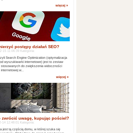
więcej »
mierzyć postępy działań SEO?
-15 11:06:39 Kategoria:
yli Search Engine Optimization (optymalizacja
od wyszukiwarki internetowe) jest to zestaw
k stosowanych do zwiększenia widoczności
 internetowej w...
więcej »
 zwrócić uwagę, kupując pościel?
-14 12:48:01 Kategoria:
ia jest tą częścią domu, w której szuka się