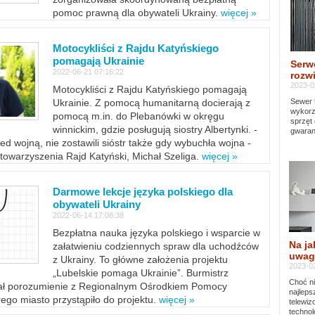
pomoc prawną dla obywateli Ukrainy.
więcej »
Motocykliści z Rajdu Katyńskiego
pomagają Ukrainie
Serw
2022-06-21 07:16:22
rozwi
2023-0
Motocykliści z Rajdu Katyńskiego pomagają
Sewer 
Ukrainie. Z pomocą humanitarną docierają z
wykorz
pomocą m.in. do Plebanówki w okręgu
sprzęt
winnickim, gdzie posługują siostry Albertynki. -
gwaran
ed wojną, nie zostawili sióstr także gdy wybuchła wojna -
towarzyszenia Rajd Katyński, Michał Szeliga.
więcej »
Darmowe lekcje języka polskiego dla
obywateli Ukrainy
2022-06-14 17:08:38
Bezpłatna nauka języka polskiego i wsparcie w
Na ja
załatwieniu codziennych spraw dla uchodźców
uwag
z Ukrainy. To główne założenia projektu
2023-02
„Lubelskie pomaga Ukrainie”. Burmistrz
Choć ni
sał porozumienie z Regionalnym Ośrodkiem Pomocy
najleps
ego miasto przystąpiło do projektu.
więcej »
telewi
technol