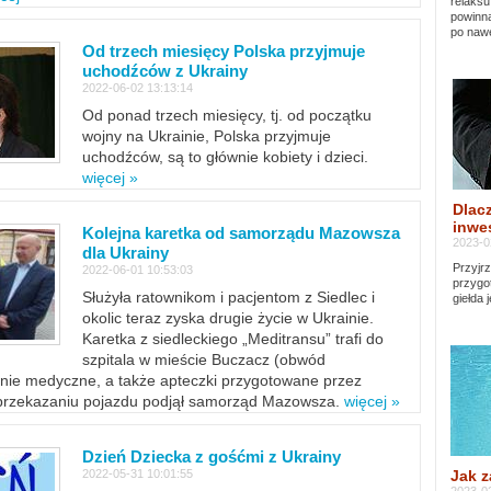
relaksu
powinna
po nawe
Od trzech miesięcy Polska przyjmuje
uchodźców z Ukrainy
2022-06-02 13:13:14
Od ponad trzech miesięcy, tj. od początku
wojny na Ukrainie, Polska przyjmuje
uchodźców, są to głównie kobiety i dzieci.
więcej »
Dlacz
inwes
Kolejna karetka od samorządu Mazowsza
2023-0
dla Ukrainy
Przyjrz
2022-06-01 10:53:03
przygo
Służyła ratownikom i pacjentom z Siedlec i
giełda 
okolic teraz zyska drugie życie w Ukrainie.
Karetka z siedleckiego „Meditransu” trafi do
szpitala w mieście Buczacz (obwód
enie medyczne, a także apteczki przygotowane przez
 przekazaniu pojazdu podjął samorząd Mazowsza.
więcej »
Dzień Dziecka z gośćmi z Ukrainy
Jak z
2022-05-31 10:01:55