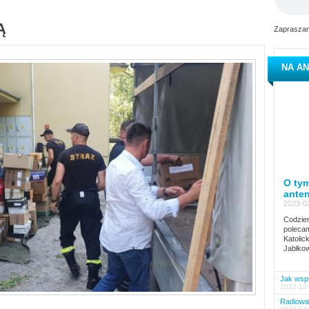
Ą
Zapraszam
NA AN
O tym
ante
2023-02
Codzien
polecam
Katolic
Jabłkow
Jak wspi
2022-12-
Radiowa 