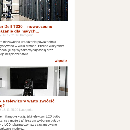
er Dell T330 – nowoczesne
ązanie dla małych...
2-16 12:21:10 Kategoria:
to niezawodne urządzenie powszechnie
ystywane w wielu firmach. Przede wszystkim
 cechuje się wysoką wydajnością oraz
cją bezpieczeństwa...
więcej »
kie telewizory warto zwrócić
ę?
-16 11:25:20 Kategoria:
e milkną dyskusję, jaki telewizor LED byłby
zy, czy może trafniejszym wyborem byłyby
zory LCD, plazma czy też zaawansowane
ogicznie modele....