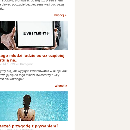
 i spokoju. Wchodząc do niej tuż przed snem,
 dawać poczucie bezpieczeństwa i być oazą
t...
więcej »
ego młodzi ludzie coraz częściej
tują na...
2-14 10:39:26 Kategoria:
ymy się, jak wygląda inwestowanie w akcje. Jak
towują się do tego młodzi inwestorzy? Czy
jest dla każdego?
więcej »
acząć przygodę z pływaniem?