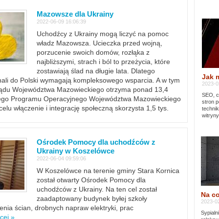
Mazowsze dla Ukrainy
2022-06-09 16:06:39
Uchodźcy z Ukrainy mogą liczyć na pomoc
władz Mazowsza. Ucieczka przed wojną,
porzucenie swoich domów, rozłąka z
najbliższymi, strach i ból to przeżycia, które
zostawiają ślad na długie lata. Dlatego
Jak 
chali do Polski wymagają kompleksowego wsparcia. A w tym
2023-02
rządu Województwa Mazowieckiego otrzyma ponad 13,4
SEO, cz
lnego Programu Operacyjnego Województwa Mazowieckiego
stron p
lu włączenie i integrację społeczną skorzysta 1,5 tys.
techni
witryny
Ośrodek Pomocy dla uchodźców z
Ukrainy w Koszelówce
2022-06-04 09:59:06
W Koszelówce na terenie gminy Stara Kornica
został otwarty Ośrodek Pomocy dla
uchodźców z Ukrainy. Na ten cel został
Na co
zaadaptowany budynek byłej szkoły
2023-02
ia ścian, drobnych napraw elektryki, prac
Sypialn
cej »