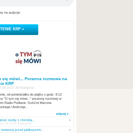
y na audycje:
TENIE KRP »
 się mówi... Poranna rozmowa na
nie KRP
-09 16:07:30 Kategoria:
nie, od poniedziałku do piątku o godz. 8:12
y "O tym się mówi..." poranną rozmowę w
kim Radiu Podlasie. Gośćmi Marcina
skiego i Andrzeja...
więcej »
erać osoby z chorobą...
13 13:12:00 Kategoria:
nowenna przed jubileuszem...