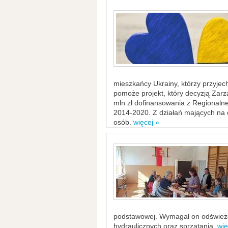
mieszkańcy Ukrainy, którzy przyje
pomoże projekt, który decyzją Za
mln zł dofinansowania z Regiona
2014-2020. Z działań mających na ce
osób.
więcej »
podstawowej. Wymagał on odświeżen
hydraulicznych oraz sprzątania.
wię