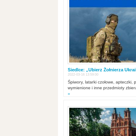
Siedlce: „Ubierz Żołnierza Ukra
2022-03-16 13:59:00
Śpiwory, latarki czołowe, apteczki, 
wymienione i inne przedmioty zbie
»