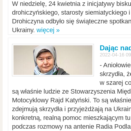
W niedzielę, 24 kwietnia z inicjatywy bisk
drohiczyńskiego, starosty siemiatyckiego i
Drohiczyna odbyło się świąteczne spotka
Ukrainy.
więcej »
Dając nad
2022-04-16 09
- Aniołowi
skrzydła, 
w szarej c
są właśnie ludzie ze Stowarzyszenia Mi
Motocyklowy Rajd Katyński. To są właśnie 
zdejmują skrzydła i przyjeżdżają na Ukrai
konkretną, realną pomoc mieszkającym tu
podczas rozmowy na antenie Radia Podlas