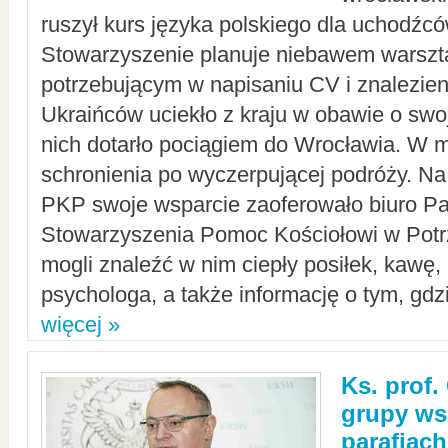
ruszył kurs języka polskiego dla uchodźcó
Stowarzyszenie planuje niebawem warszt
potrzebującym w napisaniu CV i znalezieni
Ukraińców uciekło z kraju w obawie o swoj
nich dotarło pociągiem do Wrocławia. W m
schronienia po wyczerpującej podróży. 
PKP swoje wsparcie zaoferowało biuro P
Stowarzyszenia Pomoc Kościołowi w Potr
mogli znaleźć w nim ciepły posiłek, kawę,
psychologa, a także informację o tym, gdzi
więcej »
Ks. prof.
grupy ws
parafiach