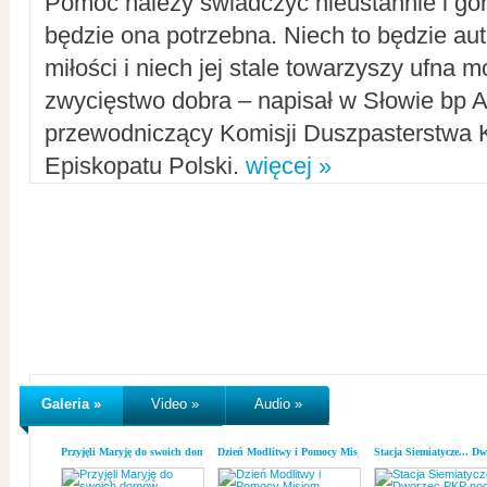
Pomoc należy świadczyć nieustannie i gorl
będzie ona potrzebna. Niech to będzie au
miłości i niech jej stale towarzyszy ufna m
zwycięstwo dobra – napisał w Słowie bp A
przewodniczący Komisji Duszpasterstwa K
Episkopatu Polski.
więcej »
Galeria »
Video »
Audio »
Przyjęli Maryję do swoich domów
Dzień Modlitwy i Pomocy Misjom
Stacja Siemiatycze... D