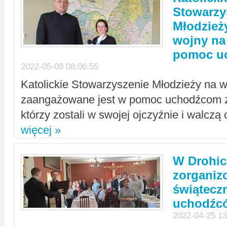
Stowarzy
Młodzież
wojny na 
pomoc u
2022-05-09 08:06:55
Katolickie Stowarzyszenie Młodzieży na w
zaangażowane jest w pomoc uchodźcom z 
którzy zostali w swojej ojczyźnie i walczą 
więcej »
W Drohic
zorgani
świątecz
uchodźc
2022-04-25 13