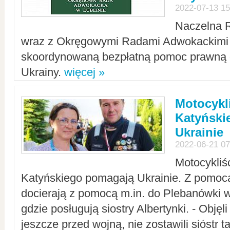
2022-07-13 15
Naczelna 
wraz z Okręgowymi Radami Adwokackimi 
skoordynowaną bezpłatną pomoc prawną d
Ukrainy.
więcej »
Motocykli
Katyński
Ukrainie
2022-06-21 07
Motocykliś
Katyńskiego pomagają Ukrainie. Z pomoc
docierają z pomocą m.in. do Plebanówki w
gdzie posługują siostry Albertynki. - Objęl
jeszcze przed wojną, nie zostawili sióstr 