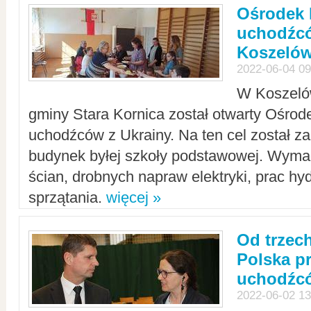
Ośrodek 
uchodźcó
Koszeló
2022-06-04 09
W Koszelów
gminy Stara Kornica został otwarty Ośro
uchodźców z Ukrainy. Na ten cel został 
budynek byłej szkoły podstawowej. Wyma
ścian, drobnych napraw elektryki, prac hy
sprzątania.
więcej »
Od trzec
Polska p
uchodźcó
2022-06-02 13