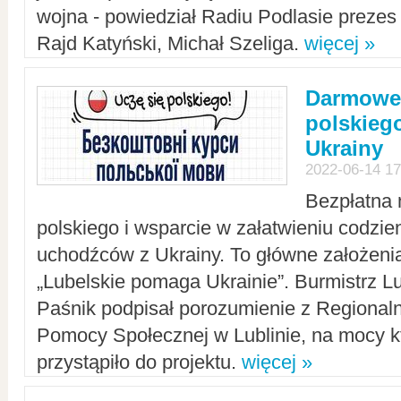
wojna - powiedział Radiu Podlasie preze
Rajd Katyński, Michał Szeliga.
więcej »
Darmowe 
polskiego
Ukrainy
2022-06-14 17
Bezpłatna 
polskiego i wsparcie w załatwieniu codzi
uchodźców z Ukrainy. To główne założenia
„Lubelskie pomaga Ukrainie”. Burmistrz L
Paśnik podpisał porozumienie z Regiona
Pomocy Społecznej w Lublinie, na mocy k
przystąpiło do projektu.
więcej »