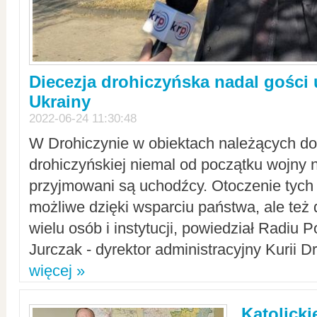
Diecezja drohiczyńska nadal gości
Ukrainy
2022-06-24 11:30:48
W Drohiczynie w obiektach należących do 
drohiczyńskiej niemal od początku wojny 
przyjmowani są uchodźcy. Otoczenie tych 
możliwe dzięki wsparciu państwa, ale też 
wielu osób i instytucji, powiedział Radiu P
Jurczak - dyrektor administracyjny Kurii D
więcej »
Katolicki