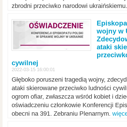
zbrodni przeciwko narodowi ukraińskiemu
Episkopa
wojny w 
Zdecydow
ataki sk
przeciwk
cywilnej
2022-03-15 16:00:01
Głęboko poruszeni tragedią wojny, zdecy
ataki skierowane przeciwko ludności cywi
ogrom ofiar, zwłaszcza wśród kobiet i dzie
oświadczeniu członkowie Konferencji Epis
obecni na 391. Zebraniu Plenarnym.
więce