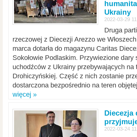
humanita
Ukrainy
2022-03-29 11
Druga part
rzeczowej z Diecezji Arezzo we Włoszech 
marca dotarła do magazynu Caritas Diecez
Sokołowie Podlaskim. Przywiezione dary 
uchodźców z Ukrainy przebywających na t
Drohiczyńskiej. Część z nich zostanie pr
dostarczona bezpośrednio na teren objęte
więcej »
Diecezja
przyjmuj
2022-03-24 11