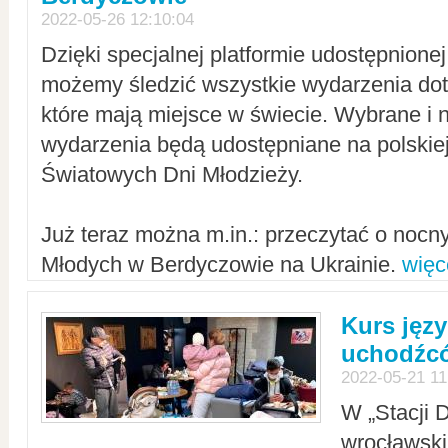
2022-05-26 12:10:04
Dzięki specjalnej platformie udostępnione
możemy śledzić wszystkie wydarzenia dot
które mają miejsce w świecie. Wybrane i 
wydarzenia będą udostępniane na polskiej
Światowych Dni Młodzieży.
Już teraz można m.in.: przeczytać o noc
Młodych w Berdyczowie na Ukrainie.
więc
Kurs języ
uchodźcó
2022-05-21 11
W „Stacji D
wrocławsk