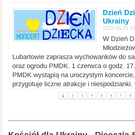
Dzień Dz
Ukrainy
2022-05-31 10
W Dzień D
Młodzieżo
Lubartowie zaprasza wychowanków do sal
oraz ogrodu PMDK. 1 czerwca o godz. 17.0
PMDK wystąpią na uroczystym koncercie
przygotuje liczne atrakcje i niespodzianki.
1
2
3
4
5
6
7
8
Kościół dla Ukrainy - Diecezja 