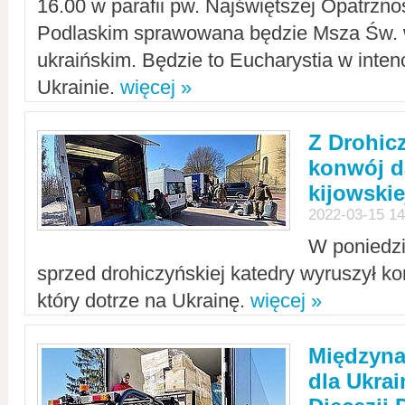
16.00 w parafii pw. Najświętszej Opatrzno
Podlaskim sprawowana będzie Msza Św. 
ukraińskim. Będzie to Eucharystia w intenc
Ukrainie.
więcej »
Z Drohic
konwój d
kijowskie
2022-03-15 14
W poniedzi
sprzed drohiczyńskiej katedry wyruszył k
który dotrze na Ukrainę.
więcej »
Międzyn
dla Ukra