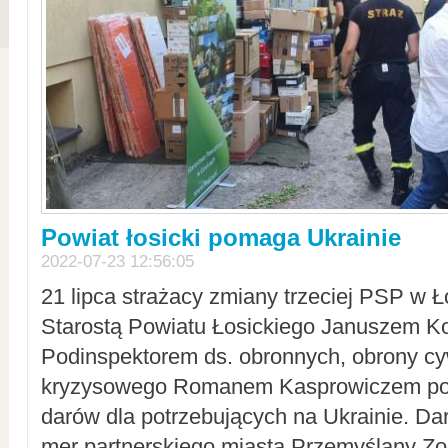
Powiat łosicki pomaga Ukrainie
2022-07-23 12:56:05
21 lipca strażacy zmiany trzeciej PSP w 
Starostą Powiatu Łosickiego Januszem Ko
Podinspektorem ds. obronnych, obrony cyw
kryzysowego Romanem Kasprowiczem po
darów dla potrzebujących na Ukrainie. Dar
mer partnerskiego miasta Przemyślany Zo