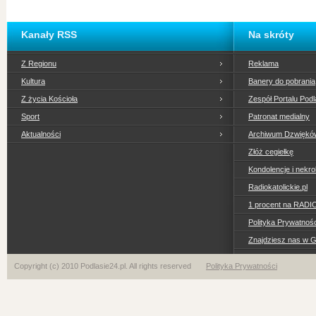
Kanały RSS
Na skróty
Z Regionu
Reklama
Kultura
Banery do pobrania
Z życia Kościoła
Zespół Portalu Podl
Sport
Patronat medialny
Aktualności
Archiwum Dzwiękó
Złóż cegiełkę
Kondolencje i nekro
Radiokatolickie.pl
1 procent na RADI
Polityka Prywatno
Znajdziesz nas w 
Copyright (c) 2010 Podlasie24.pl. All rights reserved
Polityka Prywatności