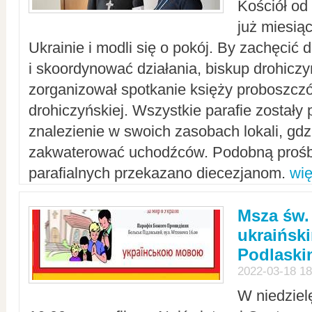
Kościół od
już miesią
Ukrainie i modli się o pokój. By zachęcić
i skoordynować działania, biskup drohicz
zorganizował spotkanie księży proboszczó
drohiczyńskiej. Wszystkie parafie zostały
znalezienie w swoich zasobach lokali, gd
zakwaterować uchodźców. Podobną prośb
parafialnych przekazano diecezjanom.
wię
Msza św.
ukraińsk
Podlaski
2022-03-18 18
W niedziel