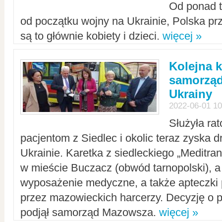
Od ponad tr
od początku wojny na Ukrainie, Polska p
są to głównie kobiety i dzieci.
więcej »
Kolejna k
samorząd
Ukrainy
2022-06-01 10
Służyła ra
pacjentom z Siedlec i okolic teraz zyska d
Ukrainie. Karetka z siedleckiego „Meditrans
w mieście Buczacz (obwód tarnopolski), a
wyposażenie medyczne, a także apteczki
przez mazowieckich harcerzy. Decyzję o 
podjął samorząd Mazowsza.
więcej »