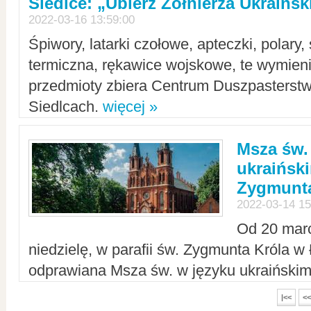
Siedlce: „Ubierz Żołnierza Ukraińs
2022-03-16 13:59:00
Śpiwory, latarki czołowe, apteczki, polary, 
termiczna, rękawice wojskowe, te wymieni
przedmioty zbiera Centrum Duszpasterst
Siedlcach.
więcej »
Msza św.
ukraiński
Zygmunta
2022-03-14 15
Od 20 mar
niedzielę, w parafii św. Zygmunta Króla w
odprawiana Msza św. w języku ukraiński
|<<
<<