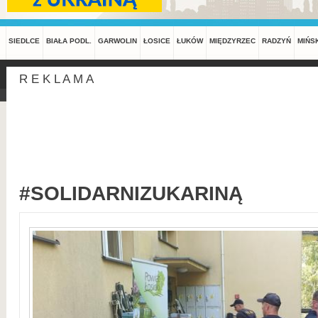
SIEDLCE
BIAŁA PODL.
GARWOLIN
ŁOSICE
ŁUKÓW
MIĘDZYRZEC
RADZYŃ
MIŃS
R E K L A M A
#SOLIDARNIZUKARINĄ