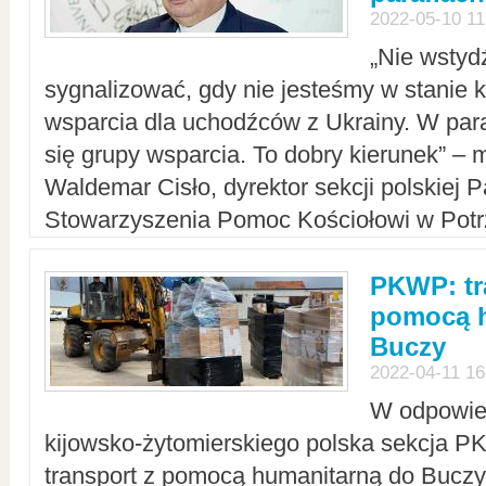
2022-05-10 11
„Nie wstyd
sygnalizować, gdy nie jesteśmy w stanie
wsparcia dla uchodźców z Ukrainy. W para
się grupy wsparcia. To dobry kierunek” – m
Waldemar Cisło, dyrektor sekcji polskiej 
Stowarzyszenia Pomoc Kościołowi w Potr
PKWP: tr
pomocą h
Buczy
2022-04-11 16
W odpowied
kijowsko-żytomierskiego polska sekcja 
transport z pomocą humanitarną do Buczy,