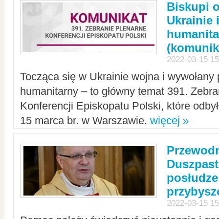
Biskupi 
Ukrainie 
humanit
(komunik
2022-03-15 15
Tocząca się w Ukrainie wojna i wywołany 
humanitarny – to główny temat 391. Zebr
Konferencji Episkopatu Polski, które odbył
15 marca br. w Warszawie.
więcej »
Przewodn
Duszpast
posłudze
przybys
2022-03-15 15