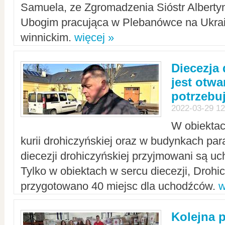
Samuela, ze Zgromadzenia Sióstr Alberty
Ubogim pracująca w Plebanówce na Ukrai
winnickim.
więcej »
Diecezja
jest otwa
potrzebu
2022-03-29 12
W obiektac
kurii drohiczyńskiej oraz w budynkach para
diecezji drohiczyńskiej przyjmowani są uc
Tylko w obiektach w sercu diecezji, Drohi
przygotowano 40 miejsc dla uchodźców.
w
Kolejna 