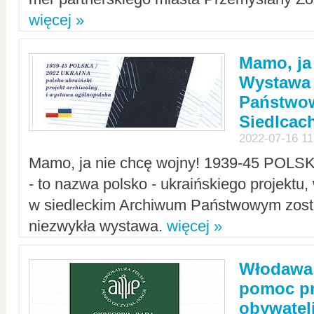
więcej »
Mamo, ja
Wystawa
Państwo
Siedlcac
2022-07-16 11
Mamo, ja nie chcę wojny! 1939-45 POLS
- to nazwa polsko - ukraińskiego projektu
w siedleckim Archiwum Państwowym zosta
niezwykła wystawa.
więcej »
Włodawa:
pomoc pr
obywatel