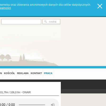
serwisu oraz zbierania anonimowych danych dla celów statystycznych.
ywatności
.
ON
KOŚCIÓŁ
REKLAMA
KONTAKT
PRACA
101,7fm / 106,0 fm - ONAIR