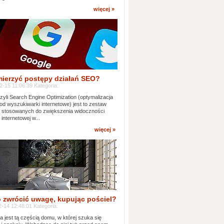
więcej »
mierzyć postępy działań SEO?
-15 11:06:39 Kategoria:
yli Search Engine Optimization (optymalizacja
od wyszukiwarki internetowe) jest to zestaw
k stosowanych do zwiększenia widoczności
 internetowej w...
więcej »
 zwrócić uwagę, kupując pościel?
-14 12:48:01 Kategoria:
ia jest tą częścią domu, w której szuka się