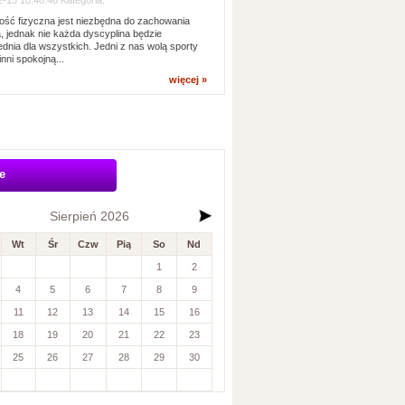
-13 10:48:46 Kategoria:
ść fizyczna jest niezbędna do zachowania
, jednak nie każda dyscyplina będzie
dnia dla wszystkich. Jedni z nas wolą sporty
inni spokojną...
więcej »
e
Sierpień 2026
Wt
Śr
Czw
Pią
So
Nd
1
2
4
5
6
7
8
9
11
12
13
14
15
16
18
19
20
21
22
23
25
26
27
28
29
30