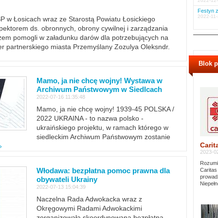
2022-12-
Festyn z
2022-11-
PSP w Łosicach wraz ze Starostą Powiatu Łosickiego
ektorem ds. obronnych, obrony cywilnej i zarządzania
m pomogli w załadunku darów dla potrzebujących na
er partnerskiego miasta Przemyślany Zozulya Oleksndr.
Blok 
Mamo, ja nie chcę wojny! Wystawa w
Archiwum Państwowym w Siedlcach
2022-07-16 11:35:48
Mamo, ja nie chcę wojny! 1939-45 POLSKA /
2022 UKRAINA - to nazwa polsko -
ukraińskiego projektu, w ramach którego w
siedleckim Archiwum Państwowym zostanie
Carit
»
2023-02
Rozumie
Włodawa: bezpłatna pomoc prawna dla
Caritas
prowadz
obywateli Ukrainy
Niepełn
2022-07-13 15:04:39
Naczelna Rada Adwokacka wraz z
Okręgowymi Radami Adwokackimi
zorganizowała skoordynowaną bezpłatną