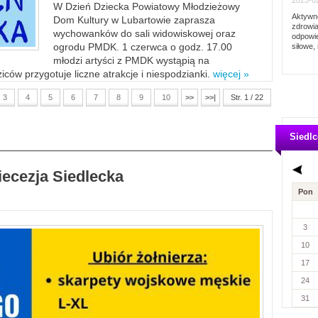
2023-02
W Dzień Dziecka Powiatowy Młodzieżowy
Aktywno
Dom Kultury w Lubartowie zaprasza
zdrowia
wychowanków do sali widowiskowej oraz
odpowie
ogrodu PMDK. 1 czerwca o godz. 17.00
siłowe, 
młodzi artyści z PMDK wystąpią na
ców przygotuje liczne atrakcje i niespodzianki.
więcej »
3
4
5
6
7
8
9
10
>>
>>|
Str. 1 / 22
Siedlc
iecezja Siedlecka
Pon
3
10
17
24
31