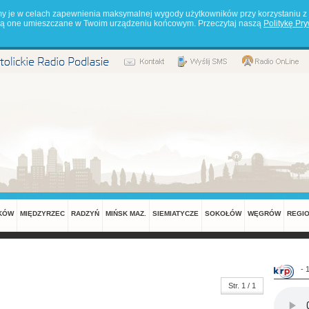
my je w celach zapewnienia maksymalnej wygody użytkowników przy korzystaniu z 
będą one umieszczane w Twoim urządzeniu końcowym. Przeczytaj naszą
Politykę Pr
KÓW
MIĘDZYRZEC
RADZYŃ
MIŃSK MAZ.
SIEMIATYCZE
SOKOŁÓW
WĘGRÓW
REGI
- 
Str. 1 / 1