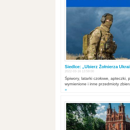
Siedlce: „Ubierz Żołnierza Ukra
2022-03-16 13:59:00
Śpiwory, latarki czołowe, apteczki, 
wymienione i inne przedmioty zbie
»