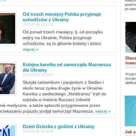
relaksu
powinna
po nawe
Od trzech miesięcy Polska przyjmuje
uchodźców z Ukrainy
2022-06-02 13:13:14
Od ponad trzech miesięcy, tj. od początku
wojny na Ukrainie, Polska przyjmuje
uchodźców, są to głównie kobiety i dzieci.
więcej »
Dlacz
inwes
Kolejna karetka od samorządu Mazowsza
2023-0
dla Ukrainy
Przyjrz
2022-06-01 10:53:03
przygo
Służyła ratownikom i pacjentom z Siedlec i
giełda 
okolic teraz zyska drugie życie w Ukrainie.
Karetka z siedleckiego „Meditransu” trafi do
szpitala w mieście Buczacz (obwód
enie medyczne, a także apteczki przygotowane przez
 przekazaniu pojazdu podjął samorząd Mazowsza.
więcej »
Dzień Dziecka z gośćmi z Ukrainy
Jak z
2022-05-31 10:01:55