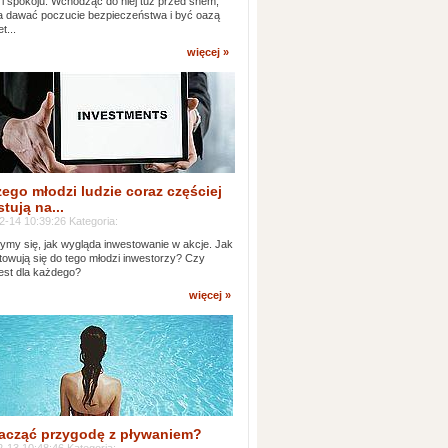
 i spokoju. Wchodząc do niej tuż przed snem,
 dawać poczucie bezpieczeństwa i być oazą
t...
więcej »
ego młodzi ludzie coraz częściej
tują na...
2-14 10:39:26 Kategoria:
ymy się, jak wygląda inwestowanie w akcje. Jak
towują się do tego młodzi inwestorzy? Czy
jest dla każdego?
więcej »
acząć przygodę z pływaniem?