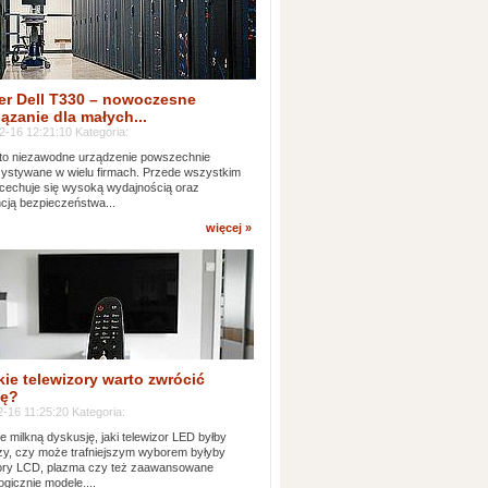
er Dell T330 – nowoczesne
ązanie dla małych...
2-16 12:21:10 Kategoria:
to niezawodne urządzenie powszechnie
ystywane w wielu firmach. Przede wszystkim
 cechuje się wysoką wydajnością oraz
cją bezpieczeństwa...
więcej »
kie telewizory warto zwrócić
ę?
-16 11:25:20 Kategoria:
e milkną dyskusję, jaki telewizor LED byłby
zy, czy może trafniejszym wyborem byłyby
zory LCD, plazma czy też zaawansowane
ogicznie modele....