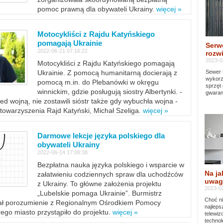
pomoc prawną dla obywateli Ukrainy.
więcej »
Motocykliści z Rajdu Katyńskiego
pomagają Ukrainie
Serw
2022-06-21 07:16:22
rozwi
2023-0
Motocykliści z Rajdu Katyńskiego pomagają
Sewer 
Ukrainie. Z pomocą humanitarną docierają z
wykorz
pomocą m.in. do Plebanówki w okręgu
sprzęt
winnickim, gdzie posługują siostry Albertynki. -
gwaran
ed wojną, nie zostawili sióstr także gdy wybuchła wojna -
towarzyszenia Rajd Katyński, Michał Szeliga.
więcej »
Darmowe lekcje języka polskiego dla
obywateli Ukrainy
2022-06-14 17:08:38
Bezpłatna nauka języka polskiego i wsparcie w
Na ja
załatwieniu codziennych spraw dla uchodźców
uwag
z Ukrainy. To główne założenia projektu
2023-02
„Lubelskie pomaga Ukrainie”. Burmistrz
Choć ni
sał porozumienie z Regionalnym Ośrodkiem Pomocy
najleps
ego miasto przystąpiło do projektu.
więcej »
telewi
technol