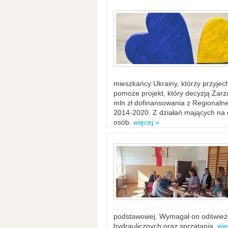
mieszkańcy Ukrainy, którzy przyje
pomoże projekt, który decyzją Za
mln zł dofinansowania z Regiona
2014-2020. Z działań mających na ce
osób.
więcej »
podstawowej. Wymagał on odświeżen
hydraulicznych oraz sprzątania.
wię