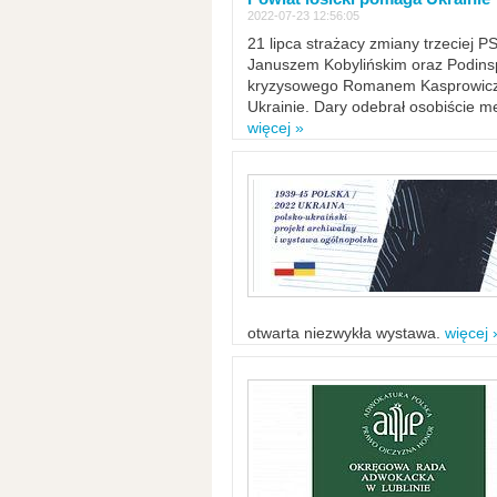
2022-07-23 12:56:05
21 lipca strażacy zmiany trzeciej 
Januszem Kobylińskim oraz Podinsp
kryzysowego Romanem Kasprowicze
Ukrainie. Dary odebrał osobiście m
więcej »
otwarta niezwykła wystawa.
więcej 