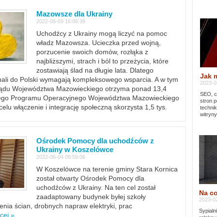
Mazowsze dla Ukrainy
2022-06-09 16:06:39
Uchodźcy z Ukrainy mogą liczyć na pomoc
władz Mazowsza. Ucieczka przed wojną,
porzucenie swoich domów, rozłąka z
najbliższymi, strach i ból to przeżycia, które
zostawiają ślad na długie lata. Dlatego
Jak 
chali do Polski wymagają kompleksowego wsparcia. A w tym
2023-02
rządu Województwa Mazowieckiego otrzyma ponad 13,4
SEO, cz
lnego Programu Operacyjnego Województwa Mazowieckiego
stron p
lu włączenie i integrację społeczną skorzysta 1,5 tys.
techni
witryny
Ośrodek Pomocy dla uchodźców z
Ukrainy w Koszelówce
2022-06-04 09:59:06
W Koszelówce na terenie gminy Stara Kornica
został otwarty Ośrodek Pomocy dla
uchodźców z Ukrainy. Na ten cel został
Na co
zaadaptowany budynek byłej szkoły
2023-02
ia ścian, drobnych napraw elektryki, prac
Sypialn
cej »