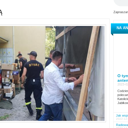
Ą
Zapraszam
NA AN
O tym
ante
2023-02
Codzien
polecam
Katolic
Jabłkow
Jak wspi
2022-12-
Radiowa 