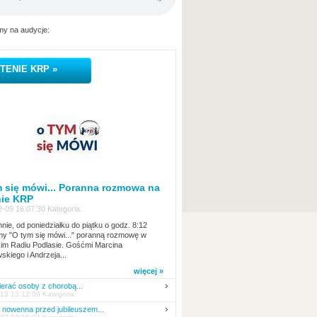
y na audycje:
TENIE KRP »
 się mówi... Poranna rozmowa na
nie KRP
-09 16:07:30 Kategoria:
nie, od poniedziałku do piątku o godz. 8:12
y "O tym się mówi..." poranną rozmowę w
kim Radiu Podlasie. Gośćmi Marcina
skiego i Andrzeja...
więcej »
erać osoby z chorobą...
13 13:12:00 Kategoria:
nowenna przed jubileuszem...