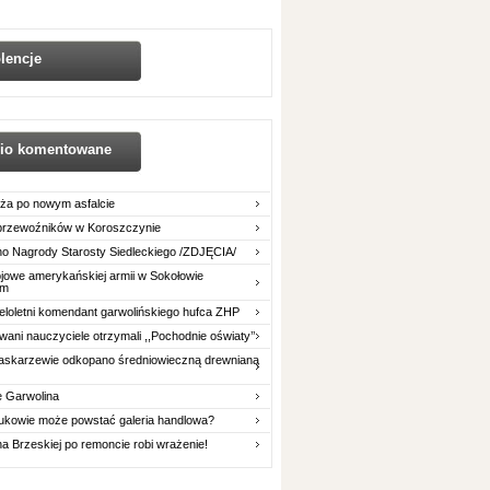
lencje
nio komentowane
ża po nowym asfalcie
 przewoźników w Koroszczynie
o Nagrody Starosty Siedleckiego /ZDJĘCIA/
owe amerykańskiej armii w Sokołowie
im
eloletni komendant garwolińskiego hufca ZHP
ani nauczyciele otrzymali ,,Pochodnie oświaty’’
askarzewie odkopano średniowieczną drewnianą
e Garwolina
ukowie może powstać galeria handlowa?
na Brzeskiej po remoncie robi wrażenie!