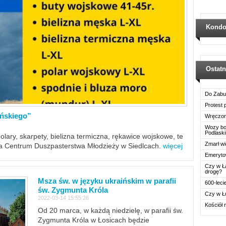
Kondo
Ostat
Do Zabu
Protest
ińskiego”
Wręczon
Wozy boj
Podlask
polary, skarpety, bielizna termiczna, rękawice wojskowe, te
Zmarł wi
ra Centrum Duszpasterstwa Młodzieży w Siedlcach.
więcej
Emerytow
Czy w Ł
drogę?
Msza św. w języku ukraińskim w parafii
600-leci
św. Zygmunta Króla
Czy w Ł
2022-03-14 15:55:26
Kościół 
Od 20 marca, w każdą niedzielę, w parafii św.
Zygmunta Króla w Łosicach będzie