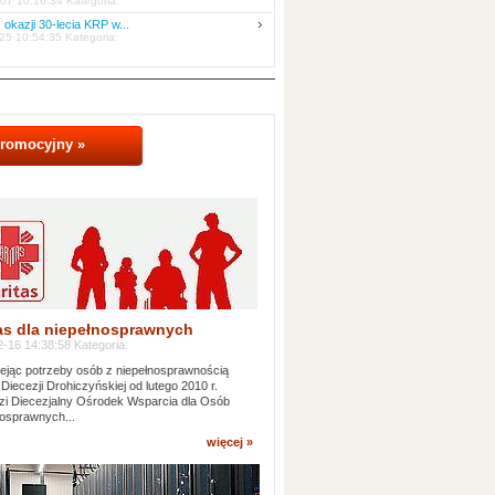
07 10:16:34 Kategoria:
 okazji 30-lecia KRP w...
25 10:54:35 Kategoria:
promocyjny »
as dla niepełnosprawnych
-16 14:38:58 Kategoria:
jąc potrzeby osób z niepełnosprawnością
 Diecezji Drohiczyńskiej od lutego 2010 r.
i Diecezjalny Ośrodek Wsparcia dla Osób
osprawnych...
więcej »