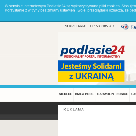
W serwisie internetowym Podlasie24 są wykorzystywane pliki cookies. Stosuje
Korzystanie z witryny bez zmiany ustawień Twojej przeglądarki oznacza, że 
SEKRETARIAT TEL:
500 105 907
SIEDLCE
BIAŁA PODL.
GARWOLIN
ŁOSICE
ŁU
R E K L A M A