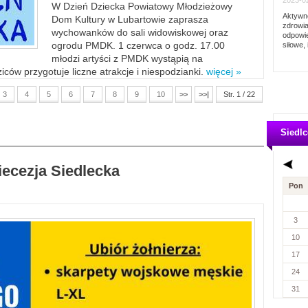
2023-02
W Dzień Dziecka Powiatowy Młodzieżowy
Aktywno
Dom Kultury w Lubartowie zaprasza
zdrowia
wychowanków do sali widowiskowej oraz
odpowie
ogrodu PMDK. 1 czerwca o godz. 17.00
siłowe, 
młodzi artyści z PMDK wystąpią na
ców przygotuje liczne atrakcje i niespodzianki.
więcej »
3
4
5
6
7
8
9
10
>>
>>|
Str. 1 / 22
Siedlc
iecezja Siedlecka
Pon
3
10
17
24
31