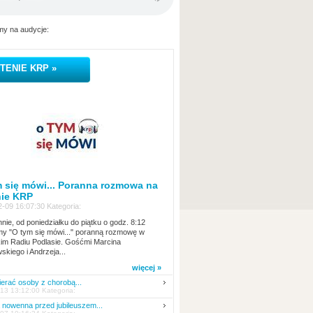
y na audycje:
TENIE KRP »
 się mówi... Poranna rozmowa na
nie KRP
-09 16:07:30 Kategoria:
nie, od poniedziałku do piątku o godz. 8:12
y "O tym się mówi..." poranną rozmowę w
kim Radiu Podlasie. Gośćmi Marcina
skiego i Andrzeja...
więcej »
erać osoby z chorobą...
13 13:12:00 Kategoria:
nowenna przed jubileuszem...