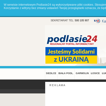
W serwisie internetowym Podlasie24 są wykorzystywane pliki cookies. Stosuje
Korzystanie z witryny bez zmiany ustawień Twojej przeglądarki oznacza, że 
SEKRETARIAT TEL:
500 105 907
SIEDLCE
BIAŁA PODL.
GARWOLIN
ŁOSICE
ŁU
R E K L A M A