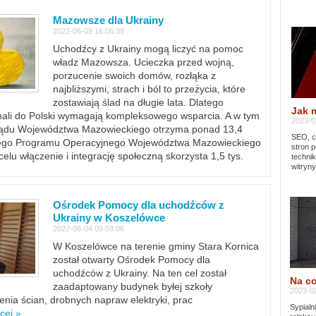
Mazowsze dla Ukrainy
2022-06-09 16:06:39
Uchodźcy z Ukrainy mogą liczyć na pomoc
władz Mazowsza. Ucieczka przed wojną,
porzucenie swoich domów, rozłąka z
najbliższymi, strach i ból to przeżycia, które
zostawiają ślad na długie lata. Dlatego
Jak 
chali do Polski wymagają kompleksowego wsparcia. A w tym
2023-02
rządu Województwa Mazowieckiego otrzyma ponad 13,4
SEO, cz
lnego Programu Operacyjnego Województwa Mazowieckiego
stron p
lu włączenie i integrację społeczną skorzysta 1,5 tys.
techni
witryny
Ośrodek Pomocy dla uchodźców z
Ukrainy w Koszelówce
2022-06-04 09:59:06
W Koszelówce na terenie gminy Stara Kornica
został otwarty Ośrodek Pomocy dla
uchodźców z Ukrainy. Na ten cel został
Na co
zaadaptowany budynek byłej szkoły
2023-02
ia ścian, drobnych napraw elektryki, prac
Sypialn
cej »