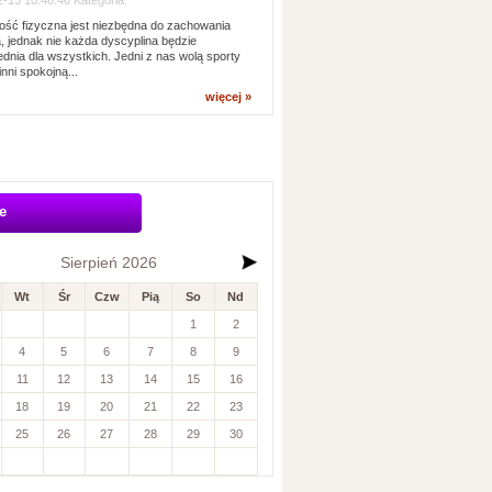
-13 10:48:46 Kategoria:
ść fizyczna jest niezbędna do zachowania
, jednak nie każda dyscyplina będzie
dnia dla wszystkich. Jedni z nas wolą sporty
inni spokojną...
więcej »
e
Sierpień 2026
Wt
Śr
Czw
Pią
So
Nd
1
2
4
5
6
7
8
9
11
12
13
14
15
16
18
19
20
21
22
23
25
26
27
28
29
30