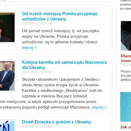
relaksu
powinna
po nawe
Od trzech miesięcy Polska przyjmuje
uchodźców z Ukrainy
2022-06-02 13:13:14
Od ponad trzech miesięcy, tj. od początku
wojny na Ukrainie, Polska przyjmuje
uchodźców, są to głównie kobiety i dzieci.
więcej »
Dlacz
inwes
Kolejna karetka od samorządu Mazowsza
2023-0
dla Ukrainy
Przyjrz
2022-06-01 10:53:03
przygo
Służyła ratownikom i pacjentom z Siedlec i
giełda 
okolic teraz zyska drugie życie w Ukrainie.
Karetka z siedleckiego „Meditransu” trafi do
szpitala w mieście Buczacz (obwód
enie medyczne, a także apteczki przygotowane przez
 przekazaniu pojazdu podjął samorząd Mazowsza.
więcej »
Dzień Dziecka z gośćmi z Ukrainy
Jak z
2022-05-31 10:01:55