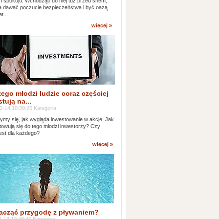
 i spokoju. Wchodząc do niej tuż przed snem,
 dawać poczucie bezpieczeństwa i być oazą
t...
więcej »
ego młodzi ludzie coraz częściej
tują na...
2-14 10:39:26 Kategoria:
ymy się, jak wygląda inwestowanie w akcje. Jak
towują się do tego młodzi inwestorzy? Czy
jest dla każdego?
więcej »
acząć przygodę z pływaniem?