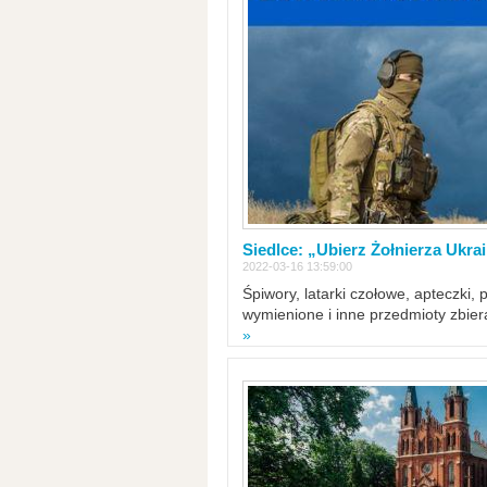
Siedlce: „Ubierz Żołnierza Ukra
2022-03-16 13:59:00
Śpiwory, latarki czołowe, apteczki, 
wymienione i inne przedmioty zbie
»