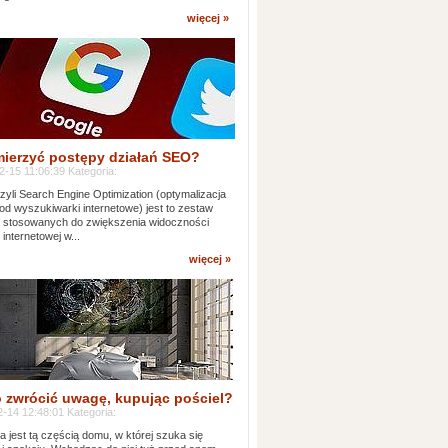
więcej »
mierzyć postępy działań SEO?
-15 11:06:39 Kategoria:
yli Search Engine Optimization (optymalizacja
od wyszukiwarki internetowe) jest to zestaw
k stosowanych do zwiększenia widoczności
 internetowej w...
więcej »
 zwrócić uwagę, kupując pościel?
-14 12:48:01 Kategoria:
ia jest tą częścią domu, w której szuka się