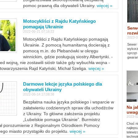
pomoc prawną dla obywateli Ukrainy.
więcej »
Motocykliści z Rajdu Katyńskiego
pomagają Ukrainie
Serw
2022-06-21 07:16:22
rozwi
2023-0
Motocykliści z Rajdu Katyńskiego pomagają
Sewer 
Ukrainie. Z pomocą humanitarną docierają z
wykorz
pomocą m.in. do Plebanówki w okręgu
sprzęt
winnickim, gdzie posługują siostry Albertynki. -
gwaran
ed wojną, nie zostawili sióstr także gdy wybuchła wojna -
towarzyszenia Rajd Katyński, Michał Szeliga.
więcej »
Darmowe lekcje języka polskiego dla
obywateli Ukrainy
2022-06-14 17:08:38
Bezpłatna nauka języka polskiego i wsparcie w
Na ja
załatwieniu codziennych spraw dla uchodźców
uwag
z Ukrainy. To główne założenia projektu
2023-02
„Lubelskie pomaga Ukrainie”. Burmistrz
Choć ni
sał porozumienie z Regionalnym Ośrodkiem Pomocy
najleps
ego miasto przystąpiło do projektu.
więcej »
telewi
technol