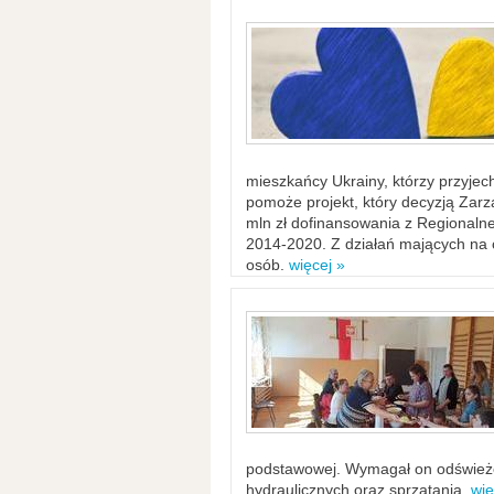
mieszkańcy Ukrainy, którzy przyje
pomoże projekt, który decyzją Za
mln zł dofinansowania z Regiona
2014-2020. Z działań mających na ce
osób.
więcej »
podstawowej. Wymagał on odświeżen
hydraulicznych oraz sprzątania.
wię