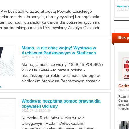
2022-12-
Festyn z
2022-11-
PSP w Łosicach wraz ze Starostą Powiatu Łosickiego
ektorem ds. obronnych, obrony cywilnej i zarządzania
m pomogli w załadunku darów dla potrzebujących na
er partnerskiego miasta Przemyślany Zozulya Oleksndr.
Blok 
Mamo, ja nie chcę wojny! Wystawa w
Archiwum Państwowym w Siedlcach
2022-07-16 11:35:48
Mamo, ja nie chcę wojny! 1939-45 POLSKA /
2022 UKRAINA - to nazwa polsko -
ukraińskiego projektu, w ramach którego w
siedleckim Archiwum Państwowym zostanie
Carit
»
2023-02
Rozumie
Włodawa: bezpłatna pomoc prawna dla
Caritas
prowadz
obywateli Ukrainy
Niepełn
2022-07-13 15:04:39
Naczelna Rada Adwokacka wraz z
Okręgowymi Radami Adwokackimi
zorganizowała skoordynowaną bezpłatną