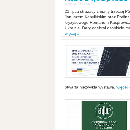
2022-07-23 12:56:05
21 lipca strażacy zmiany trzeciej 
Januszem Kobylińskim oraz Podinsp
kryzysowego Romanem Kasprowicze
Ukrainie. Dary odebrał osobiście m
więcej »
otwarta niezwykła wystawa.
więcej 