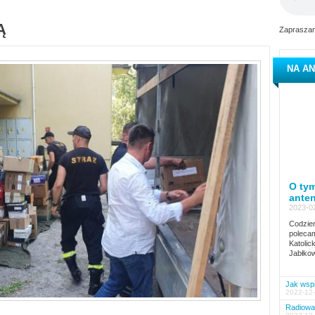
Ą
Zapraszam
NA AN
O tym
ante
2023-02
Codzien
polecam
Katolic
Jabłkow
Jak wspi
2022-12-
Radiowa 