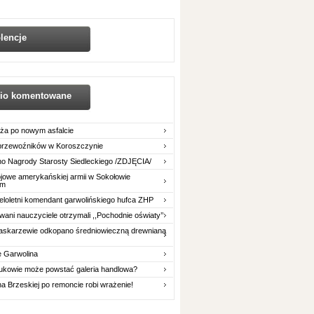
lencje
nio komentowane
ża po nowym asfalcie
 przewoźników w Koroszczynie
o Nagrody Starosty Siedleckiego /ZDJĘCIA/
owe amerykańskiej armii w Sokołowie
im
eloletni komendant garwolińskiego hufca ZHP
ani nauczyciele otrzymali ,,Pochodnie oświaty’’
askarzewie odkopano średniowieczną drewnianą
e Garwolina
ukowie może powstać galeria handlowa?
na Brzeskiej po remoncie robi wrażenie!