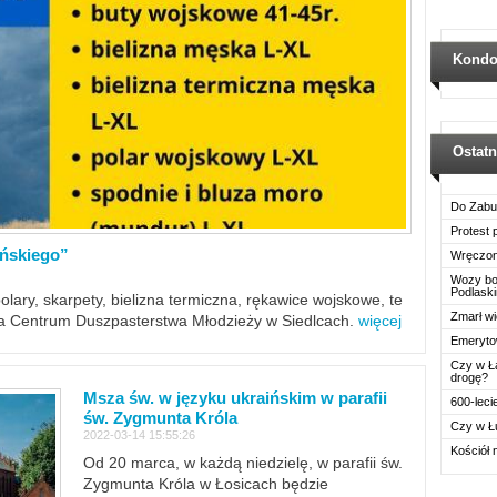
Kondo
Ostat
Do Zabu
Protest
ińskiego”
Wręczon
Wozy boj
Podlask
polary, skarpety, bielizna termiczna, rękawice wojskowe, te
Zmarł wi
ra Centrum Duszpasterstwa Młodzieży w Siedlcach.
więcej
Emerytow
Czy w Ł
drogę?
Msza św. w języku ukraińskim w parafii
600-leci
św. Zygmunta Króla
Czy w Ł
2022-03-14 15:55:26
Kościół 
Od 20 marca, w każdą niedzielę, w parafii św.
Zygmunta Króla w Łosicach będzie