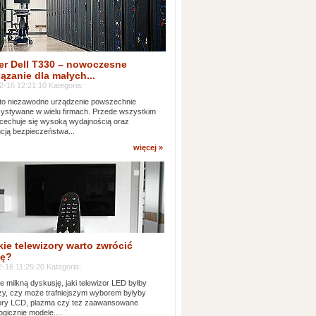
er Dell T330 – nowoczesne
ązanie dla małych...
2-16 12:21:10 Kategoria:
to niezawodne urządzenie powszechnie
ystywane w wielu firmach. Przede wszystkim
 cechuje się wysoką wydajnością oraz
cją bezpieczeństwa...
więcej »
kie telewizory warto zwrócić
ę?
-16 11:25:20 Kategoria:
e milkną dyskusję, jaki telewizor LED byłby
zy, czy może trafniejszym wyborem byłyby
zory LCD, plazma czy też zaawansowane
ogicznie modele....