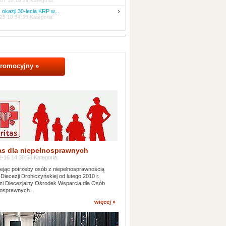
07 10:16:34 Kategoria:
 okazji 30-lecia KRP w...
25 10:54:35 Kategoria:
promocyjny »
as dla niepełnosprawnych
-16 14:38:58 Kategoria:
jąc potrzeby osób z niepełnosprawnością
 Diecezji Drohiczyńskiej od lutego 2010 r.
i Diecezjalny Ośrodek Wsparcia dla Osób
osprawnych...
więcej »