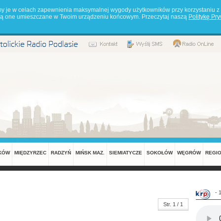
my je w celach zapewnienia maksymalnej wygody użytkowników przy korzystaniu z 
będą one umieszczane w Twoim urządzeniu końcowym. Przeczytaj naszą
Politykę Pr
KÓW
MIĘDZYRZEC
RADZYŃ
MIŃSK MAZ.
SIEMIATYCZE
SOKOŁÓW
WĘGRÓW
REGI
- 
Str. 1 / 1