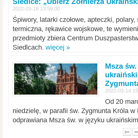
Siedlce: „Ubierz Żołnierza Ukraińs
2022-03-16 13:59:00
Śpiwory, latarki czołowe, apteczki, polary, 
termiczna, rękawice wojskowe, te wymieni
przedmioty zbiera Centrum Duszpasterst
Siedlcach.
więcej »
Msza św.
ukraiński
Zygmunta
2022-03-14 15
Od 20 mar
niedzielę, w parafii św. Zygmunta Króla w
odprawiana Msza św. w języku ukraiński
|<<
<<