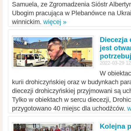
Samuela, ze Zgromadzenia Sióstr Alberty
Ubogim pracująca w Plebanówce na Ukrai
winnickim.
więcej »
Diecezja
jest otwa
potrzebu
2022-03-29 12
W obiektac
kurii drohiczyńskiej oraz w budynkach para
diecezji drohiczyńskiej przyjmowani są uc
Tylko w obiektach w sercu diecezji, Drohi
przygotowano 40 miejsc dla uchodźców.
w
Kolejna 