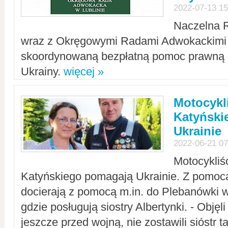
2022-07-13 15
Naczelna 
wraz z Okręgowymi Radami Adwokackimi 
skoordynowaną bezpłatną pomoc prawną d
Ukrainy.
więcej »
Motocykli
Katyński
Ukrainie
2022-06-21 07
Motocykliś
Katyńskiego pomagają Ukrainie. Z pomoc
docierają z pomocą m.in. do Plebanówki w
gdzie posługują siostry Albertynki. - Objęl
jeszcze przed wojną, nie zostawili sióstr 