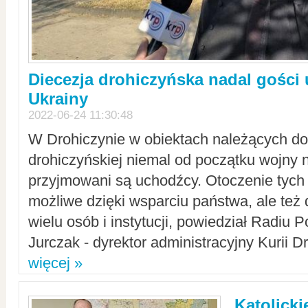
Diecezja drohiczyńska nadal gości
Ukrainy
2022-06-24 11:30:48
W Drohiczynie w obiektach należących do 
drohiczyńskiej niemal od początku wojny 
przyjmowani są uchodźcy. Otoczenie tych 
możliwe dzięki wsparciu państwa, ale też 
wielu osób i instytucji, powiedział Radiu P
Jurczak - dyrektor administracyjny Kurii D
więcej »
Katolicki