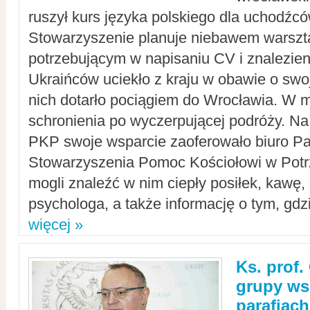
ruszył kurs języka polskiego dla uchodźcó
Stowarzyszenie planuje niebawem warszt
potrzebującym w napisaniu CV i znalezieni
Ukraińców uciekło z kraju w obawie o swoj
nich dotarło pociągiem do Wrocławia. W m
schronienia po wyczerpującej podróży. 
PKP swoje wsparcie zaoferowało biuro P
Stowarzyszenia Pomoc Kościołowi w Potr
mogli znaleźć w nim ciepły posiłek, kawę,
psychologa, a także informację o tym, gdzi
więcej »
Ks. prof.
grupy ws
parafiach