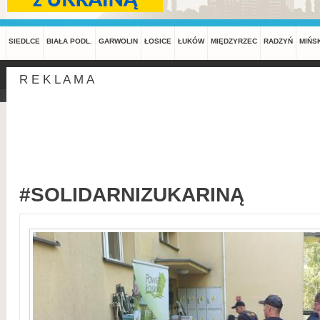
SIEDLCE
BIAŁA PODL.
GARWOLIN
ŁOSICE
ŁUKÓW
MIĘDZYRZEC
RADZYŃ
MIŃS
R E K L A M A
#SOLIDARNIZUKARINĄ