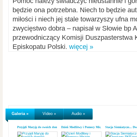
Pomoc należy świadczyć nieustannie i gorl
będzie ona potrzebna. Niech to będzie au
miłości i niech jej stale towarzyszy ufna m
zwycięstwo dobra – napisał w Słowie bp A
przewodniczący Komisji Duszpasterstwa K
Episkopatu Polski.
więcej »
Galeria »
Video »
Audio »
Przyjęli Maryję do swoich domów
Dzień Modlitwy i Pomocy Misjom
Stacja Siemiatycze... D