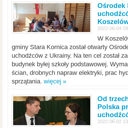
Ośrodek 
uchodźcó
Koszeló
2022-06-04 09
W Koszelów
gminy Stara Kornica został otwarty Ośro
uchodźców z Ukrainy. Na ten cel został 
budynek byłej szkoły podstawowej. Wyma
ścian, drobnych napraw elektryki, prac hy
sprzątania.
więcej »
Od trzec
Polska p
uchodźcó
2022-06-02 13