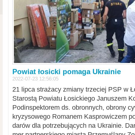
Powiat łosicki pomaga Ukrainie
2022-07-23 12:56:05
21 lipca strażacy zmiany trzeciej PSP w 
Starostą Powiatu Łosickiego Januszem Ko
Podinspektorem ds. obronnych, obrony cyw
kryzysowego Romanem Kasprowiczem po
darów dla potrzebujących na Ukrainie. Dar
mer partnerskiego miasta Przemyślany Zo