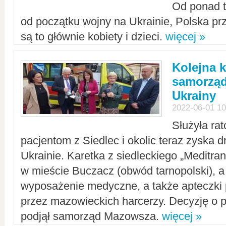
Od ponad tr
od początku wojny na Ukrainie, Polska p
są to głównie kobiety i dzieci.
więcej »
Kolejna k
samorząd
Ukrainy
2022-06-01 10
Służyła ra
pacjentom z Siedlec i okolic teraz zyska d
Ukrainie. Karetka z siedleckiego „Meditrans
w mieście Buczacz (obwód tarnopolski), a
wyposażenie medyczne, a także apteczki
przez mazowieckich harcerzy. Decyzję o 
podjął samorząd Mazowsza.
więcej »