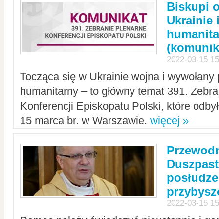
Biskupi 
Ukrainie 
humanit
(komunik
2022-03-15 15
Tocząca się w Ukrainie wojna i wywołany 
humanitarny – to główny temat 391. Zebr
Konferencji Episkopatu Polski, które odbył
15 marca br. w Warszawie.
więcej »
Przewodn
Duszpast
posłudze
przybys
2022-03-15 15