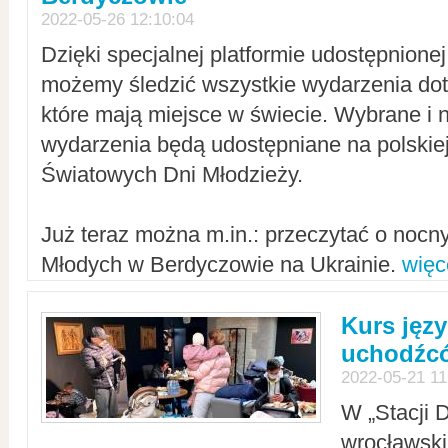
2022-05-26 12:10:04
Dzięki specjalnej platformie udostępnione
możemy śledzić wszystkie wydarzenia dot
które mają miejsce w świecie. Wybrane i 
wydarzenia będą udostępniane na polskiej
Światowych Dni Młodzieży.
Już teraz można m.in.: przeczytać o noc
Młodych w Berdyczowie na Ukrainie.
więc
Kurs języ
uchodźcó
2022-05-21 11
W „Stacji D
wrocławsk