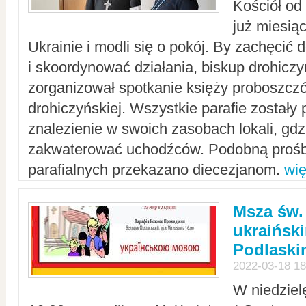
Kościół od
już miesią
Ukrainie i modli się o pokój. By zachęcić
i skoordynować działania, biskup drohicz
zorganizował spotkanie księży proboszczó
drohiczyńskiej. Wszystkie parafie zostały
znalezienie w swoich zasobach lokali, gd
zakwaterować uchodźców. Podobną prośb
parafialnych przekazano diecezjanom.
wię
Msza św.
ukraińsk
Podlaski
2022-03-18 18
W niedziel