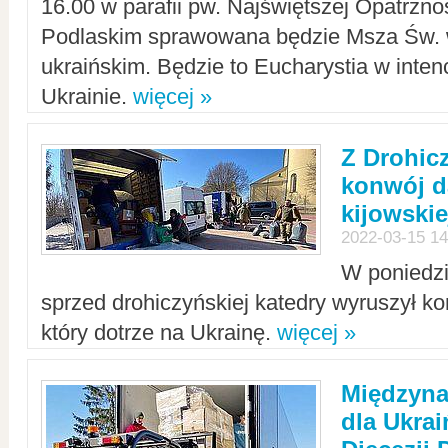
16.00 w parafii pw. Najświętszej Opatrzno
Podlaskim sprawowana będzie Msza Św. 
ukraińskim. Będzie to Eucharystia w intenc
Ukrainie.
więcej »
Z Drohic
konwój d
kijowskie
2022-03-15 14
W poniedzi
sprzed drohiczyńskiej katedry wyruszył k
który dotrze na Ukrainę.
więcej »
Międzyn
dla Ukra