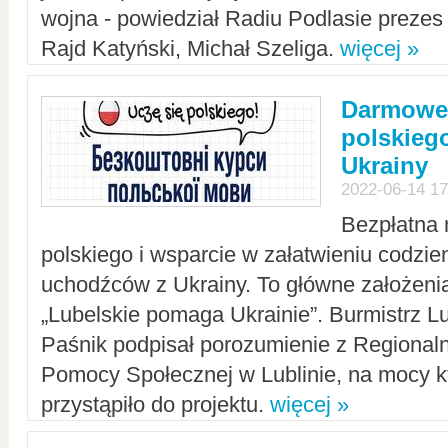
wojna - powiedział Radiu Podlasie preze
Rajd Katyński, Michał Szeliga.
więcej »
Darmowe 
polskiego
Ukrainy
2022-06-14 17
Bezpłatna 
polskiego i wsparcie w załatwieniu codzi
uchodźców z Ukrainy. To główne założenia
„Lubelskie pomaga Ukrainie”. Burmistrz L
Paśnik podpisał porozumienie z Regiona
Pomocy Społecznej w Lublinie, na mocy k
przystąpiło do projektu.
więcej »