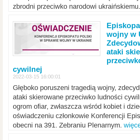
zbrodni przeciwko narodowi ukraińskiemu
Episkopa
wojny w 
Zdecydow
ataki sk
przeciwk
cywilnej
2022-03-15 16:00:01
Głęboko poruszeni tragedią wojny, zdecy
ataki skierowane przeciwko ludności cywi
ogrom ofiar, zwłaszcza wśród kobiet i dzie
oświadczeniu członkowie Konferencji Epis
obecni na 391. Zebraniu Plenarnym.
więce