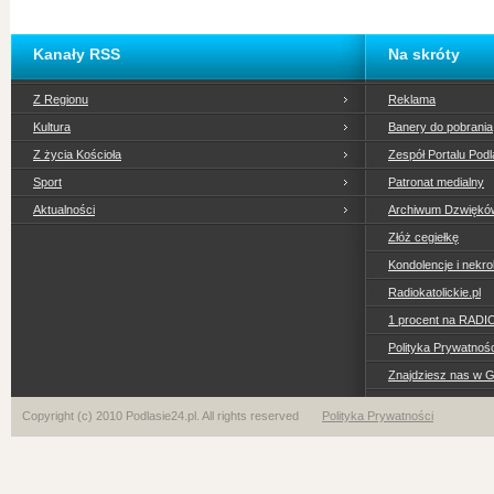
Kanały RSS
Na skróty
Z Regionu
Reklama
Kultura
Banery do pobrania
Z życia Kościoła
Zespół Portalu Podl
Sport
Patronat medialny
Aktualności
Archiwum Dzwiękó
Złóż cegiełkę
Kondolencje i nekro
Radiokatolickie.pl
1 procent na RADI
Polityka Prywatno
Znajdziesz nas w 
Copyright (c) 2010 Podlasie24.pl. All rights reserved
Polityka Prywatności