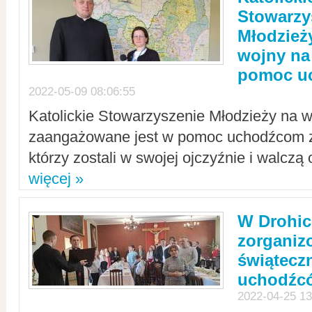
Stowarzy
Młodzież
wojny na 
pomoc u
2022-05-09 08:06:55
Katolickie Stowarzyszenie Młodzieży na w
zaangażowane jest w pomoc uchodźcom z 
którzy zostali w swojej ojczyźnie i walczą 
więcej »
W Drohic
zorgani
świątecz
uchodźc
2022-04-25 13