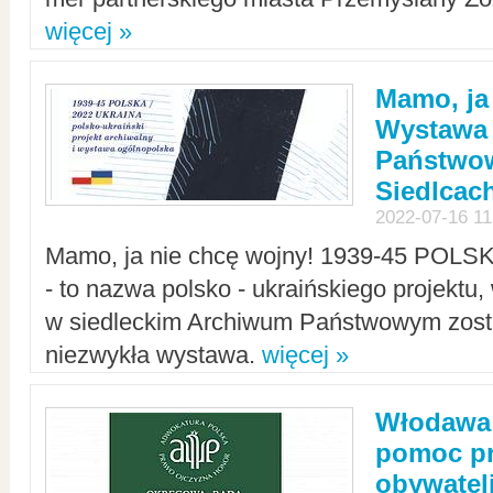
więcej »
Mamo, ja
Wystawa
Państwo
Siedlcac
2022-07-16 11
Mamo, ja nie chcę wojny! 1939-45 POLS
- to nazwa polsko - ukraińskiego projektu
w siedleckim Archiwum Państwowym zosta
niezwykła wystawa.
więcej »
Włodawa:
pomoc pr
obywatel