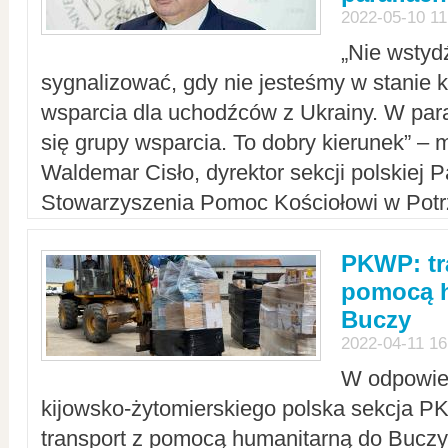
2022-05-10 11
„Nie wstyd
sygnalizować, gdy nie jesteśmy w stanie
wsparcia dla uchodźców z Ukrainy. W para
się grupy wsparcia. To dobry kierunek” – m
Waldemar Cisło, dyrektor sekcji polskiej 
Stowarzyszenia Pomoc Kościołowi w Potr
PKWP: tr
pomocą h
Buczy
2022-04-11 16
W odpowied
kijowsko-żytomierskiego polska sekcja 
transport z pomocą humanitarną do Buczy,