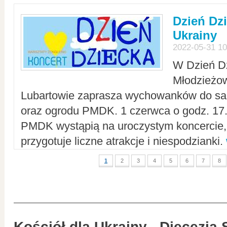
Dzień Dz
Ukrainy
2022-05-31 10
W Dzień D
Młodzieżo
Lubartowie zaprasza wychowanków do sal
oraz ogrodu PMDK. 1 czerwca o godz. 17.0
PMDK wystąpią na uroczystym koncercie
przygotuje liczne atrakcje i niespodzianki.
1
2
3
4
5
6
7
8
Kościół dla Ukrainy - Diecezja 