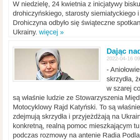
W niedzielę, 24 kwietnia z inicjatywy bisk
drohiczyńskiego, starosty siemiatyckiego i
Drohiczyna odbyło się świąteczne spotka
Ukrainy.
więcej »
Dając nad
2022-04-16 09
- Aniołowi
skrzydła, 
w szarej c
są właśnie ludzie ze Stowarzyszenia Mi
Motocyklowy Rajd Katyński. To są właśnie 
zdejmują skrzydła i przyjeżdżają na Ukrai
konkretną, realną pomoc mieszkającym tu
podczas rozmowy na antenie Radia Podlas