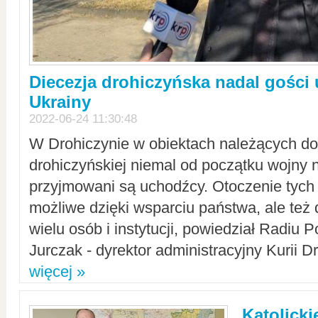
Diecezja drohiczyńska nadal gości
Ukrainy
2022-06-24 11:30:48
W Drohiczynie w obiektach należących do 
drohiczyńskiej niemal od początku wojny 
przyjmowani są uchodźcy. Otoczenie tych 
możliwe dzięki wsparciu państwa, ale też 
wielu osób i instytucji, powiedział Radiu P
Jurczak - dyrektor administracyjny Kurii D
więcej »
Katolicki