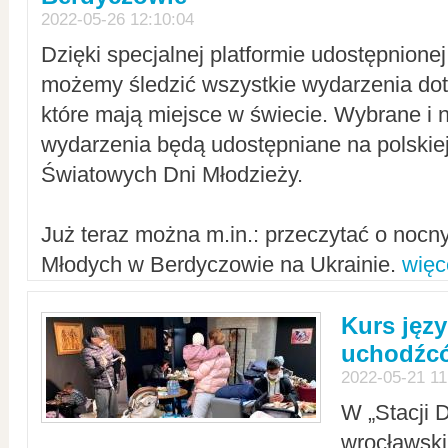
2022-05-26 12:10:04
Dzięki specjalnej platformie udostępnione
możemy śledzić wszystkie wydarzenia dot
które mają miejsce w świecie. Wybrane i 
wydarzenia będą udostępniane na polskiej
Światowych Dni Młodzieży.
Już teraz można m.in.: przeczytać o noc
Młodych w Berdyczowie na Ukrainie.
więc
Kurs języ
uchodźcó
2022-05-21 11
W „Stacji D
wrocławsk