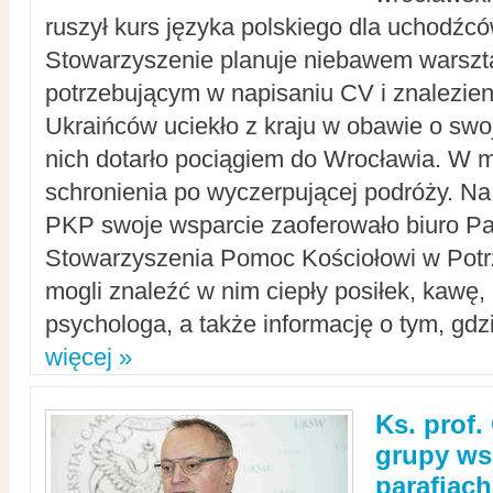
ruszył kurs języka polskiego dla uchodźcó
Stowarzyszenie planuje niebawem warszt
potrzebującym w napisaniu CV i znalezieni
Ukraińców uciekło z kraju w obawie o swoj
nich dotarło pociągiem do Wrocławia. W m
schronienia po wyczerpującej podróży. 
PKP swoje wsparcie zaoferowało biuro P
Stowarzyszenia Pomoc Kościołowi w Potr
mogli znaleźć w nim ciepły posiłek, kawę,
psychologa, a także informację o tym, gdzi
więcej »
Ks. prof.
grupy ws
parafiach