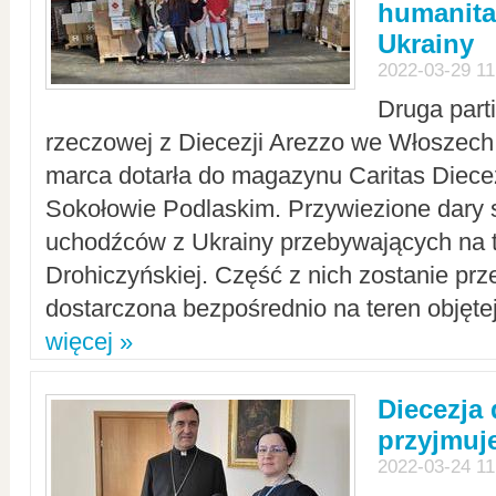
humanita
Ukrainy
2022-03-29 11
Druga part
rzeczowej z Diecezji Arezzo we Włoszech 
marca dotarła do magazynu Caritas Diecez
Sokołowie Podlaskim. Przywiezione dary 
uchodźców z Ukrainy przebywających na t
Drohiczyńskiej. Część z nich zostanie pr
dostarczona bezpośrednio na teren objęte
więcej »
Diecezja
przyjmuj
2022-03-24 11