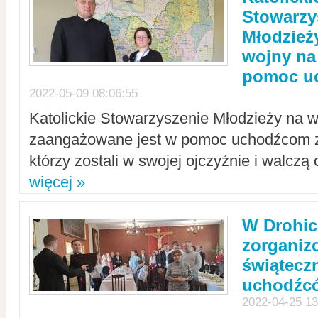
Stowarzy
Młodzież
wojny na 
pomoc u
2022-05-09 08:06:55
Katolickie Stowarzyszenie Młodzieży na w
zaangażowane jest w pomoc uchodźcom z 
którzy zostali w swojej ojczyźnie i walczą 
więcej »
W Drohic
zorgani
świątecz
uchodźc
2022-04-25 13