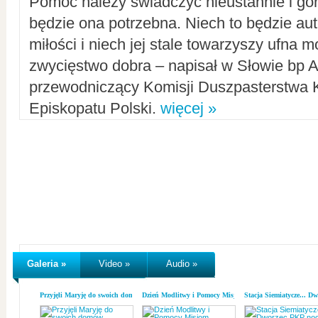
Pomoc należy świadczyć nieustannie i gorl
będzie ona potrzebna. Niech to będzie au
miłości i niech jej stale towarzyszy ufna m
zwycięstwo dobra – napisał w Słowie bp A
przewodniczący Komisji Duszpasterstwa K
Episkopatu Polski.
więcej »
Galeria »
Video »
Audio »
Przyjęli Maryję do swoich domów
Dzień Modlitwy i Pomocy Misjom
Stacja Siemiatycze... D