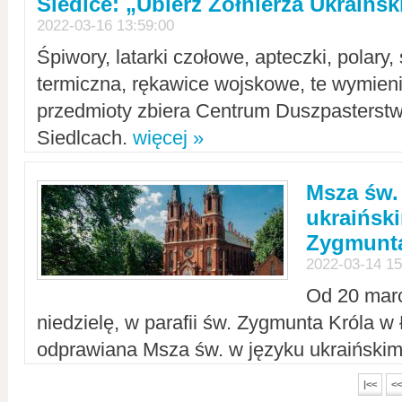
Siedlce: „Ubierz Żołnierza Ukraińs
2022-03-16 13:59:00
Śpiwory, latarki czołowe, apteczki, polary, 
termiczna, rękawice wojskowe, te wymieni
przedmioty zbiera Centrum Duszpasterst
Siedlcach.
więcej »
Msza św.
ukraiński
Zygmunta
2022-03-14 15
Od 20 mar
niedzielę, w parafii św. Zygmunta Króla w
odprawiana Msza św. w języku ukraiński
|<<
<<