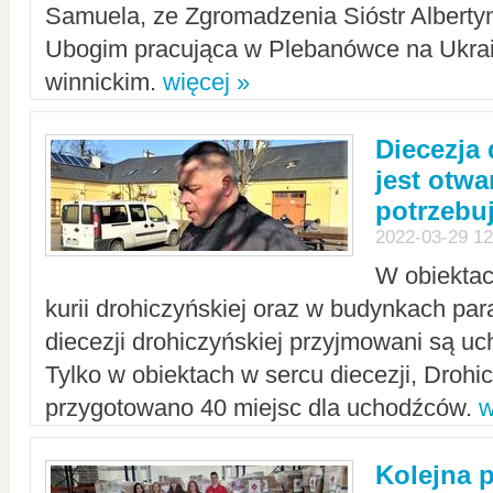
Samuela, ze Zgromadzenia Sióstr Alberty
Ubogim pracująca w Plebanówce na Ukrai
winnickim.
więcej »
Diecezja
jest otwa
potrzebu
2022-03-29 12
W obiektac
kurii drohiczyńskiej oraz w budynkach para
diecezji drohiczyńskiej przyjmowani są uc
Tylko w obiektach w sercu diecezji, Drohi
przygotowano 40 miejsc dla uchodźców.
w
Kolejna 