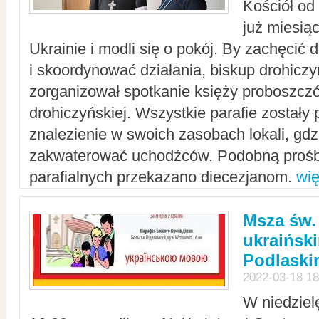
Kościół od
już miesią
Ukrainie i modli się o pokój. By zachęcić
i skoordynować działania, biskup drohicz
zorganizował spotkanie księży proboszczó
drohiczyńskiej. Wszystkie parafie zostały
znalezienie w swoich zasobach lokali, gd
zakwaterować uchodźców. Podobną prośb
parafialnych przekazano diecezjanom.
wię
Msza św.
ukraińsk
Podlaski
2022-03-18 18
W niedziel