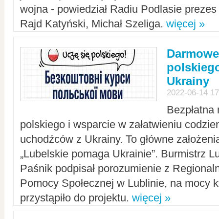
wojna - powiedział Radiu Podlasie preze
Rajd Katyński, Michał Szeliga.
więcej »
Darmowe 
polskiego
Ukrainy
2022-06-14 17
Bezpłatna 
polskiego i wsparcie w załatwieniu codzi
uchodźców z Ukrainy. To główne założenia
„Lubelskie pomaga Ukrainie”. Burmistrz L
Paśnik podpisał porozumienie z Regiona
Pomocy Społecznej w Lublinie, na mocy k
przystąpiło do projektu.
więcej »