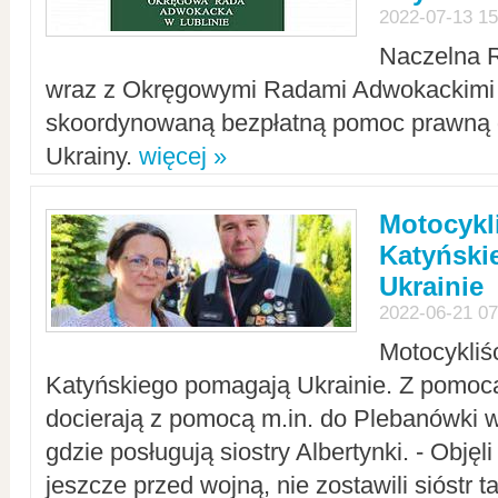
2022-07-13 15
Naczelna 
wraz z Okręgowymi Radami Adwokackimi 
skoordynowaną bezpłatną pomoc prawną d
Ukrainy.
więcej »
Motocykli
Katyński
Ukrainie
2022-06-21 07
Motocykliś
Katyńskiego pomagają Ukrainie. Z pomoc
docierają z pomocą m.in. do Plebanówki w
gdzie posługują siostry Albertynki. - Objęl
jeszcze przed wojną, nie zostawili sióstr 