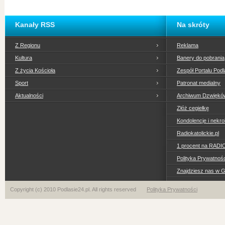
Kanały RSS
Na skróty
Z Regionu
Reklama
Kultura
Banery do pobrania
Z życia Kościoła
Zespół Portalu Podl
Sport
Patronat medialny
Aktualności
Archiwum Dzwiękó
Złóż cegiełkę
Kondolencje i nekro
Radiokatolickie.pl
1 procent na RADI
Polityka Prywatno
Znajdziesz nas w 
Copyright (c) 2010 Podlasie24.pl. All rights reserved
Polityka Prywatności