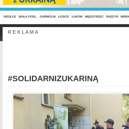
SIEDLCE
BIAŁA PODL.
GARWOLIN
ŁOSICE
ŁUKÓW
MIĘDZYRZEC
RADZYŃ
MIŃS
R E K L A M A
#SOLIDARNIZUKARINĄ