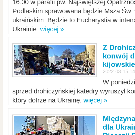
16.00 w parafii pw. Najświętszej Opatrzno
Podlaskim sprawowana będzie Msza Św. 
ukraińskim. Będzie to Eucharystia w intenc
Ukrainie.
więcej »
Z Drohic
konwój d
kijowskie
2022-03-15 14
W poniedzi
sprzed drohiczyńskiej katedry wyruszył k
który dotrze na Ukrainę.
więcej »
Międzyn
dla Ukra