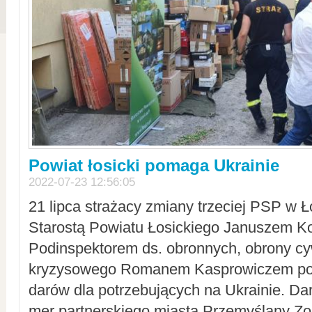
Powiat łosicki pomaga Ukrainie
2022-07-23 12:56:05
21 lipca strażacy zmiany trzeciej PSP w 
Starostą Powiatu Łosickiego Januszem Ko
Podinspektorem ds. obronnych, obrony cyw
kryzysowego Romanem Kasprowiczem po
darów dla potrzebujących na Ukrainie. Dar
mer partnerskiego miasta Przemyślany Zo