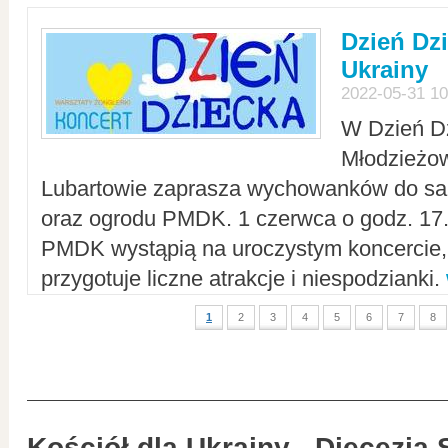
Dzień Dz
Ukrainy
2022-05-31 10
W Dzień D
Młodzieżo
Lubartowie zaprasza wychowanków do sal
oraz ogrodu PMDK. 1 czerwca o godz. 17.0
PMDK wystąpią na uroczystym koncercie
przygotuje liczne atrakcje i niespodzianki.
1
2
3
4
5
6
7
8
Kościół dla Ukrainy - Diecezja 