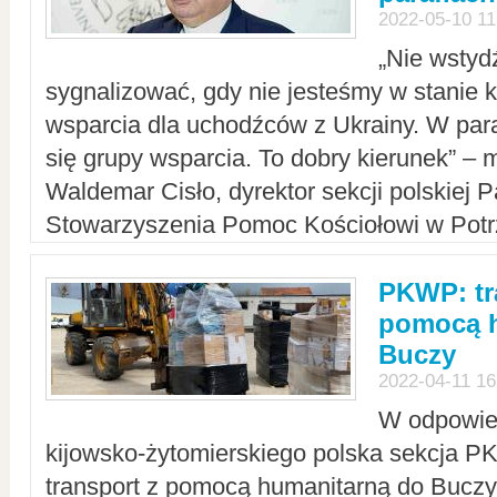
2022-05-10 11
„Nie wstyd
sygnalizować, gdy nie jesteśmy w stanie
wsparcia dla uchodźców z Ukrainy. W para
się grupy wsparcia. To dobry kierunek” – m
Waldemar Cisło, dyrektor sekcji polskiej 
Stowarzyszenia Pomoc Kościołowi w Potr
PKWP: tr
pomocą h
Buczy
2022-04-11 16
W odpowied
kijowsko-żytomierskiego polska sekcja 
transport z pomocą humanitarną do Buczy,