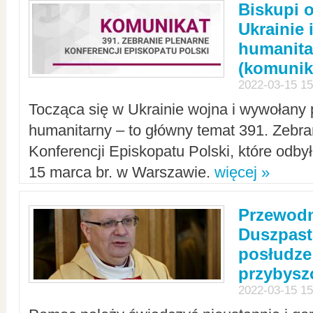
Biskupi 
Ukrainie 
humanit
(komunik
2022-03-15 15
Tocząca się w Ukrainie wojna i wywołany 
humanitarny – to główny temat 391. Zebr
Konferencji Episkopatu Polski, które odbył
15 marca br. w Warszawie.
więcej »
Przewodn
Duszpast
posłudze
przybys
2022-03-15 15