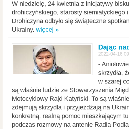
W niedzielę, 24 kwietnia z inicjatywy bisk
drohiczyńskiego, starosty siemiatyckiego i
Drohiczyna odbyło się świąteczne spotka
Ukrainy.
więcej »
Dając nad
2022-04-16 09
- Aniołowi
skrzydła, 
w szarej c
są właśnie ludzie ze Stowarzyszenia Mi
Motocyklowy Rajd Katyński. To są właśnie 
zdejmują skrzydła i przyjeżdżają na Ukrai
konkretną, realną pomoc mieszkającym tu
podczas rozmowy na antenie Radia Podlas