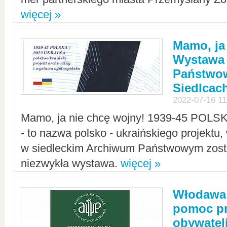
więcej »
Mamo, ja
Wystawa
Państwo
Siedlcac
2022-07-16 11
Mamo, ja nie chcę wojny! 1939-45 POLS
- to nazwa polsko - ukraińskiego projektu
w siedleckim Archiwum Państwowym zosta
niezwykła wystawa.
więcej »
Włodawa:
pomoc pr
obywatel