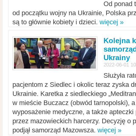
Od ponad tr
od początku wojny na Ukrainie, Polska p
są to głównie kobiety i dzieci.
więcej »
Kolejna k
samorząd
Ukrainy
2022-06-01 10
Służyła ra
pacjentom z Siedlec i okolic teraz zyska d
Ukrainie. Karetka z siedleckiego „Meditrans
w mieście Buczacz (obwód tarnopolski), a
wyposażenie medyczne, a także apteczki
przez mazowieckich harcerzy. Decyzję o 
podjął samorząd Mazowsza.
więcej »