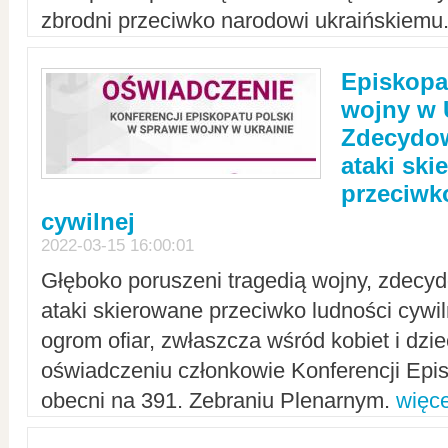
zbrodni przeciwko narodowi ukraińskiemu
Episkopa
wojny w 
Zdecydow
ataki sk
przeciwk
cywilnej
2022-03-15 16:00:01
Głęboko poruszeni tragedią wojny, zdecy
ataki skierowane przeciwko ludności cywi
ogrom ofiar, zwłaszcza wśród kobiet i dzie
oświadczeniu członkowie Konferencji Epis
obecni na 391. Zebraniu Plenarnym.
więce