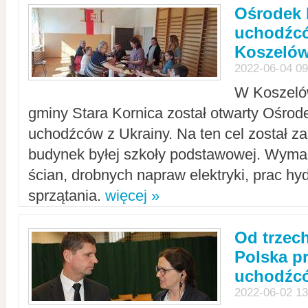
Ośrodek 
uchodźcó
Koszeló
2022-06-04 09
W Koszelów
gminy Stara Kornica został otwarty Ośro
uchodźców z Ukrainy. Na ten cel został 
budynek byłej szkoły podstawowej. Wyma
ścian, drobnych napraw elektryki, prac hy
sprzątania.
więcej »
Od trzec
Polska p
uchodźcó
2022-06-02 13