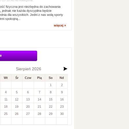
-13 10:48:46 Kategoria:
ść fizyczna jest niezbędna do zachowania
, jednak nie każda dyscyplina będzie
dnia dla wszystkich. Jedni z nas wolą sporty
inni spokojną...
więcej »
e
Sierpień 2026
Wt
Śr
Czw
Pią
So
Nd
1
2
4
5
6
7
8
9
11
12
13
14
15
16
18
19
20
21
22
23
25
26
27
28
29
30