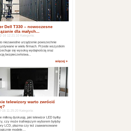
er Dell T330 – nowoczesne
ązanie dla małych...
2-16 12:21:10 Kategoria:
to niezawodne urządzenie powszechnie
ystywane w wielu firmach. Przede wszystkim
 cechuje się wysoką wydajnością oraz
cją bezpieczeństwa...
więcej »
kie telewizory warto zwrócić
ę?
-16 11:25:20 Kategoria:
e milkną dyskusję, jaki telewizor LED byłby
zy, czy może trafniejszym wyborem byłyby
zory LCD, plazma czy też zaawansowane
ogicznie modele....