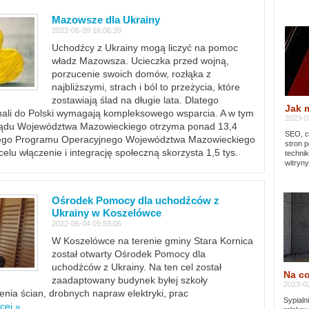
Mazowsze dla Ukrainy
2022-06-09 16:06:39
Uchodźcy z Ukrainy mogą liczyć na pomoc
władz Mazowsza. Ucieczka przed wojną,
porzucenie swoich domów, rozłąka z
najbliższymi, strach i ból to przeżycia, które
zostawiają ślad na długie lata. Dlatego
Jak 
chali do Polski wymagają kompleksowego wsparcia. A w tym
2023-02
rządu Województwa Mazowieckiego otrzyma ponad 13,4
SEO, cz
lnego Programu Operacyjnego Województwa Mazowieckiego
stron p
lu włączenie i integrację społeczną skorzysta 1,5 tys.
techni
witryny
Ośrodek Pomocy dla uchodźców z
Ukrainy w Koszelówce
2022-06-04 09:59:06
W Koszelówce na terenie gminy Stara Kornica
został otwarty Ośrodek Pomocy dla
uchodźców z Ukrainy. Na ten cel został
Na co
zaadaptowany budynek byłej szkoły
2023-02
ia ścian, drobnych napraw elektryki, prac
Sypialn
cej »