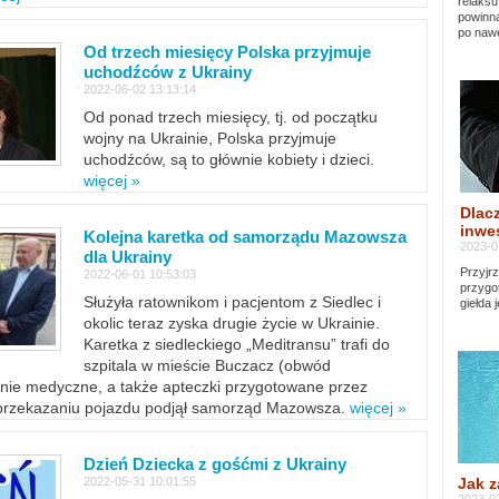
relaksu
powinna
po nawe
Od trzech miesięcy Polska przyjmuje
uchodźców z Ukrainy
2022-06-02 13:13:14
Od ponad trzech miesięcy, tj. od początku
wojny na Ukrainie, Polska przyjmuje
uchodźców, są to głównie kobiety i dzieci.
więcej »
Dlacz
inwes
Kolejna karetka od samorządu Mazowsza
2023-0
dla Ukrainy
Przyjrz
2022-06-01 10:53:03
przygo
Służyła ratownikom i pacjentom z Siedlec i
giełda 
okolic teraz zyska drugie życie w Ukrainie.
Karetka z siedleckiego „Meditransu” trafi do
szpitala w mieście Buczacz (obwód
enie medyczne, a także apteczki przygotowane przez
 przekazaniu pojazdu podjął samorząd Mazowsza.
więcej »
Dzień Dziecka z gośćmi z Ukrainy
Jak z
2022-05-31 10:01:55