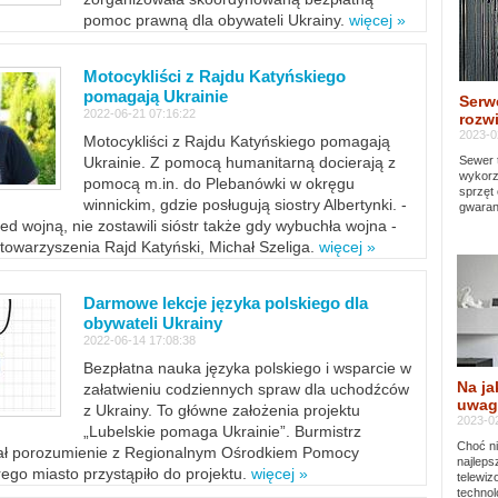
pomoc prawną dla obywateli Ukrainy.
więcej »
Motocykliści z Rajdu Katyńskiego
pomagają Ukrainie
Serw
2022-06-21 07:16:22
rozwi
2023-0
Motocykliści z Rajdu Katyńskiego pomagają
Sewer 
Ukrainie. Z pomocą humanitarną docierają z
wykorz
pomocą m.in. do Plebanówki w okręgu
sprzęt
winnickim, gdzie posługują siostry Albertynki. -
gwaran
ed wojną, nie zostawili sióstr także gdy wybuchła wojna -
towarzyszenia Rajd Katyński, Michał Szeliga.
więcej »
Darmowe lekcje języka polskiego dla
obywateli Ukrainy
2022-06-14 17:08:38
Bezpłatna nauka języka polskiego i wsparcie w
Na ja
załatwieniu codziennych spraw dla uchodźców
uwag
z Ukrainy. To główne założenia projektu
2023-02
„Lubelskie pomaga Ukrainie”. Burmistrz
Choć ni
sał porozumienie z Regionalnym Ośrodkiem Pomocy
najleps
ego miasto przystąpiło do projektu.
więcej »
telewi
technol