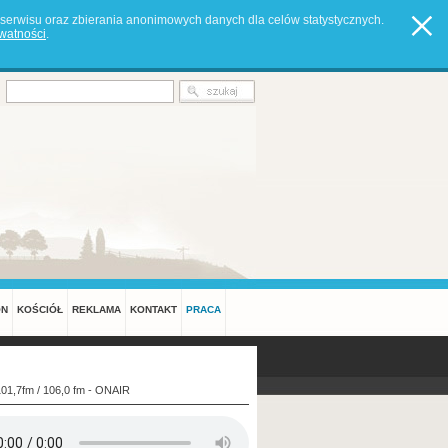
serwisu oraz zbierania anonimowych danych dla celów statystycznych.
ywatności
.
ON
KOŚCIÓŁ
REKLAMA
KONTAKT
PRACA
101,7fm / 106,0 fm - ONAIR