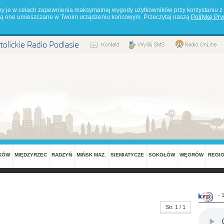
my je w celach zapewnienia maksymalnej wygody użytkowników przy korzystaniu z 
będą one umieszczane w Twoim urządzeniu końcowym. Przeczytaj naszą
Politykę Pr
KÓW
MIĘDZYRZEC
RADZYŃ
MIŃSK MAZ.
SIEMIATYCZE
SOKOŁÓW
WĘGRÓW
REGI
- 
Str. 1 / 1