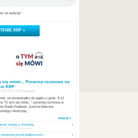
y na audycje:
TENIE KRP »
 się mówi... Poranna rozmowa na
nie KRP
-09 16:07:30 Kategoria:
nie, od poniedziałku do piątku o godz. 8:12
y "O tym się mówi..." poranną rozmowę w
kim Radiu Podlasie. Gośćmi Marcina
skiego i Andrzeja...
więcej »
erać osoby z chorobą...
13 13:12:00 Kategoria:
nowenna przed jubileuszem...