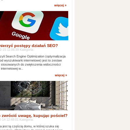
więcej »
mierzyć postępy działań SEO?
-15 11:06:39 Kategoria:
yli Search Engine Optimization (optymalizacja
od wyszukiwarki internetowe) jest to zestaw
k stosowanych do zwiększenia widoczności
 internetowej w...
więcej »
 zwrócić uwagę, kupując pościel?
-14 12:48:01 Kategoria:
ia jest tą częścią domu, w której szuka się