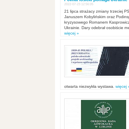
2022-07-23 12:56:05
21 lipca strażacy zmiany trzeciej 
Januszem Kobylińskim oraz Podinsp
kryzysowego Romanem Kasprowicze
Ukrainie. Dary odebrał osobiście m
więcej »
otwarta niezwykła wystawa.
więcej 