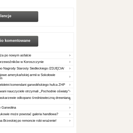
lencje
nio komentowane
ża po nowym asfalcie
 przewoźników w Koroszczynie
o Nagrody Starosty Siedleckiego /ZDJĘCIA/
owe amerykańskiej armii w Sokołowie
im
eloletni komendant garwolińskiego hufca ZHP
ani nauczyciele otrzymali ,,Pochodnie oświaty’’
askarzewie odkopano średniowieczną drewnianą
e Garwolina
ukowie może powstać galeria handlowa?
na Brzeskiej po remoncie robi wrażenie!