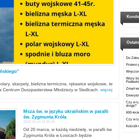
Kondo
Ostat
Do Zabu
Protest
ińskiego”
Wręczon
Wozy boj
Podlask
polary, skarpety, bielizna termiczna, rękawice wojskowe, te
Zmarł wi
ra Centrum Duszpasterstwa Młodzieży w Siedlcach.
więcej
Emerytow
Czy w Ł
drogę?
Msza św. w języku ukraińskim w parafii
600-leci
św. Zygmunta Króla
Czy w Ł
2022-03-14 15:55:26
Kościół 
Od 20 marca, w każdą niedzielę, w parafii św.
Zygmunta Króla w Łosicach będzie