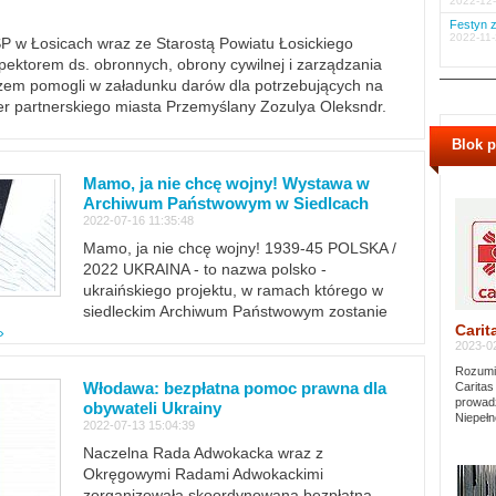
2022-12-
Festyn z
2022-11-
PSP w Łosicach wraz ze Starostą Powiatu Łosickiego
ektorem ds. obronnych, obrony cywilnej i zarządzania
m pomogli w załadunku darów dla potrzebujących na
er partnerskiego miasta Przemyślany Zozulya Oleksndr.
Blok 
Mamo, ja nie chcę wojny! Wystawa w
Archiwum Państwowym w Siedlcach
2022-07-16 11:35:48
Mamo, ja nie chcę wojny! 1939-45 POLSKA /
2022 UKRAINA - to nazwa polsko -
ukraińskiego projektu, w ramach którego w
siedleckim Archiwum Państwowym zostanie
Carit
»
2023-02
Rozumie
Włodawa: bezpłatna pomoc prawna dla
Caritas
prowadz
obywateli Ukrainy
Niepełn
2022-07-13 15:04:39
Naczelna Rada Adwokacka wraz z
Okręgowymi Radami Adwokackimi
zorganizowała skoordynowaną bezpłatną