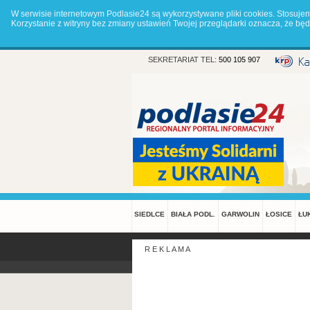
W serwisie internetowym Podlasie24 są wykorzystywane pliki cookies. Stosuje
Korzystanie z witryny bez zmiany ustawień Twojej przeglądarki oznacza, że 
SEKRETARIAT TEL:
500 105 907
SIEDLCE
BIAŁA PODL.
GARWOLIN
ŁOSICE
ŁU
R E K L A M A