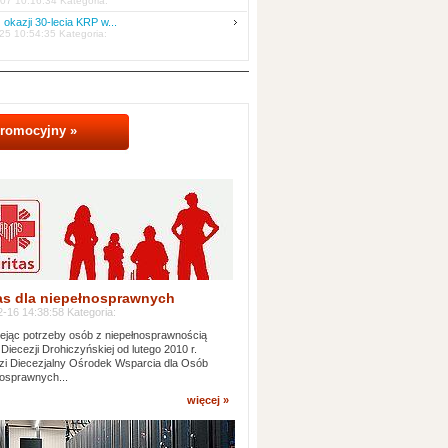
07 10:16:34 Kategoria:
 okazji 30-lecia KRP w...
25 10:54:35 Kategoria:
promocyjny »
as dla niepełnosprawnych
-16 14:38:58 Kategoria:
jąc potrzeby osób z niepełnosprawnością
 Diecezji Drohiczyńskiej od lutego 2010 r.
i Diecezjalny Ośrodek Wsparcia dla Osób
osprawnych...
więcej »