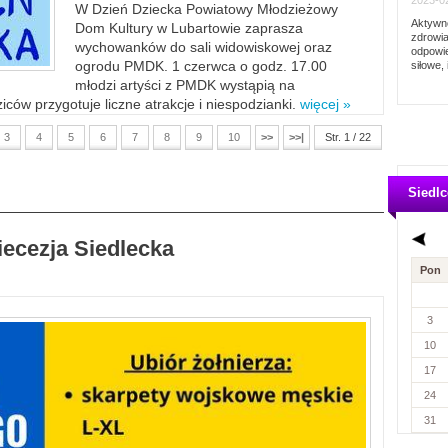
2023-02
W Dzień Dziecka Powiatowy Młodzieżowy
Aktywno
Dom Kultury w Lubartowie zaprasza
zdrowia
wychowanków do sali widowiskowej oraz
odpowie
ogrodu PMDK. 1 czerwca o godz. 17.00
siłowe, 
młodzi artyści z PMDK wystąpią na
ców przygotuje liczne atrakcje i niespodzianki.
więcej »
3
4
5
6
7
8
9
10
>>
>>|
Str. 1 / 22
Siedlc
iecezja Siedlecka
Pon
3
10
17
24
31