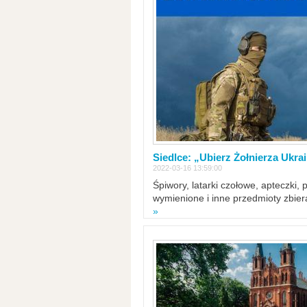
Siedlce: „Ubierz Żołnierza Ukra
2022-03-16 13:59:00
Śpiwory, latarki czołowe, apteczki, 
wymienione i inne przedmioty zbie
»