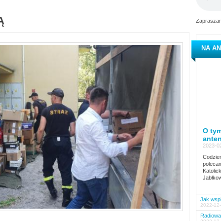
Ą
Zapraszam
NA AN
O tym
ante
2023-02
Codzien
polecam
Katolic
Jabłkow
Jak wspi
2022-12-
Radiowa 