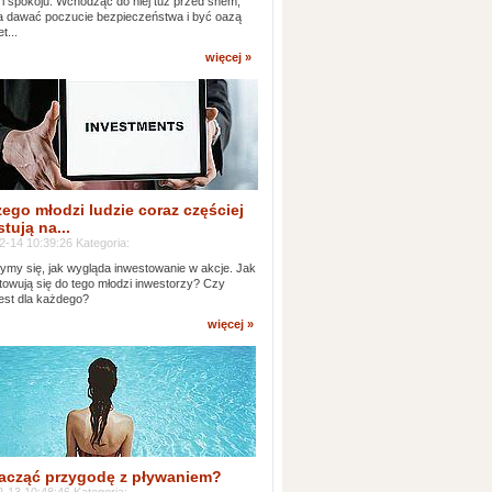
 i spokoju. Wchodząc do niej tuż przed snem,
 dawać poczucie bezpieczeństwa i być oazą
t...
więcej »
ego młodzi ludzie coraz częściej
tują na...
2-14 10:39:26 Kategoria:
ymy się, jak wygląda inwestowanie w akcje. Jak
towują się do tego młodzi inwestorzy? Czy
jest dla każdego?
więcej »
acząć przygodę z pływaniem?