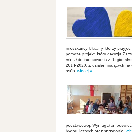
mieszkańcy Ukrainy, którzy przyje
pomoże projekt, który decyzją Za
mln zł dofinansowania z Regiona
2014-2020. Z działań mających na ce
osób.
więcej »
podstawowej. Wymagał on odświeżen
hydraulicznych oraz sprzątania.
wię