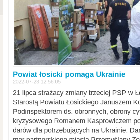
Powiat łosicki pomaga Ukrainie
2022-07-23 12:56:05
21 lipca strażacy zmiany trzeciej PSP w 
Starostą Powiatu Łosickiego Januszem Ko
Podinspektorem ds. obronnych, obrony cyw
kryzysowego Romanem Kasprowiczem po
darów dla potrzebujących na Ukrainie. Dar
mer partnerskiego miasta Przemyślany Zo