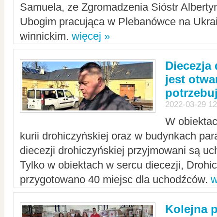
Samuela, ze Zgromadzenia Sióstr Alberty
Ubogim pracująca w Plebanówce na Ukrai
winnickim.
więcej »
Diecezja
jest otwa
potrzebu
2022-03-29 12
W obiektac
kurii drohiczyńskiej oraz w budynkach para
diecezji drohiczyńskiej przyjmowani są uc
Tylko w obiektach w sercu diecezji, Drohi
przygotowano 40 miejsc dla uchodźców.
w
Kolejna 