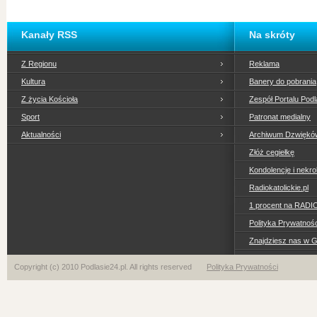
Kanały RSS
Na skróty
Z Regionu
Reklama
Kultura
Banery do pobrania
Z życia Kościoła
Zespół Portalu Podl
Sport
Patronat medialny
Aktualności
Archiwum Dzwiękó
Złóż cegiełkę
Kondolencje i nekro
Radiokatolickie.pl
1 procent na RADI
Polityka Prywatno
Znajdziesz nas w 
Copyright (c) 2010 Podlasie24.pl. All rights reserved
Polityka Prywatności