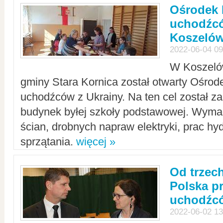
Ośrodek 
uchodźcó
Koszeló
2022-06-04 09
W Koszelów
gminy Stara Kornica został otwarty Ośro
uchodźców z Ukrainy. Na ten cel został 
budynek byłej szkoły podstawowej. Wyma
ścian, drobnych napraw elektryki, prac hy
sprzątania.
więcej »
Od trzec
Polska p
uchodźcó
2022-06-02 13