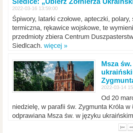
Siedlce: „Ubierz Żołnierza Ukraińs
2022-03-16 13:59:00
Śpiwory, latarki czołowe, apteczki, polary, 
termiczna, rękawice wojskowe, te wymieni
przedmioty zbiera Centrum Duszpasterst
Siedlcach.
więcej »
Msza św.
ukraiński
Zygmunta
2022-03-14 15
Od 20 mar
niedzielę, w parafii św. Zygmunta Króla w
odprawiana Msza św. w języku ukraiński
|<<
<<