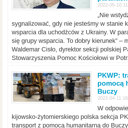
2022-05-10 11
„Nie wstyd
sygnalizować, gdy nie jesteśmy w stanie
wsparcia dla uchodźców z Ukrainy. W para
się grupy wsparcia. To dobry kierunek” – m
Waldemar Cisło, dyrektor sekcji polskiej 
Stowarzyszenia Pomoc Kościołowi w Potr
PKWP: tr
pomocą h
Buczy
2022-04-11 16
W odpowied
kijowsko-żytomierskiego polska sekcja 
transport z pomocą humanitarną do Buczy,