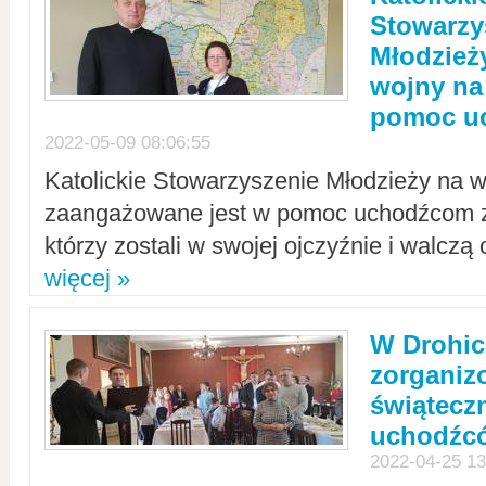
Stowarzy
Młodzież
wojny na 
pomoc u
2022-05-09 08:06:55
Katolickie Stowarzyszenie Młodzieży na w
zaangażowane jest w pomoc uchodźcom z 
którzy zostali w swojej ojczyźnie i walczą 
więcej »
W Drohic
zorgani
świątecz
uchodźc
2022-04-25 13