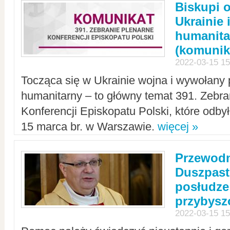
Biskupi 
Ukrainie 
humanit
(komunik
2022-03-15 15
Tocząca się w Ukrainie wojna i wywołany 
humanitarny – to główny temat 391. Zebr
Konferencji Episkopatu Polski, które odbył
15 marca br. w Warszawie.
więcej »
Przewodn
Duszpast
posłudze
przybys
2022-03-15 15