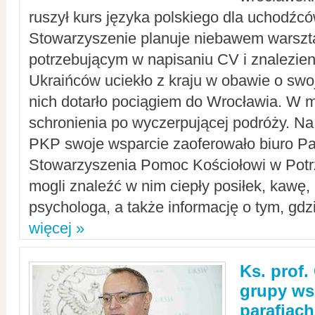
ruszył kurs języka polskiego dla uchodźcó
Stowarzyszenie planuje niebawem warszt
potrzebującym w napisaniu CV i znalezieni
Ukraińców uciekło z kraju w obawie o swoj
nich dotarło pociągiem do Wrocławia. W m
schronienia po wyczerpującej podróży. 
PKP swoje wsparcie zaoferowało biuro P
Stowarzyszenia Pomoc Kościołowi w Potr
mogli znaleźć w nim ciepły posiłek, kawę,
psychologa, a także informację o tym, gdzi
więcej »
Ks. prof.
grupy ws
parafiach