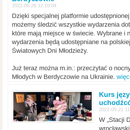
2022-05-26 12:10:04
Dzięki specjalnej platformie udostępnione
możemy śledzić wszystkie wydarzenia dot
które mają miejsce w świecie. Wybrane i 
wydarzenia będą udostępniane na polskiej
Światowych Dni Młodzieży.
Już teraz można m.in.: przeczytać o noc
Młodych w Berdyczowie na Ukrainie.
więc
Kurs języ
uchodźcó
2022-05-21 11
W „Stacji D
wrocławsk