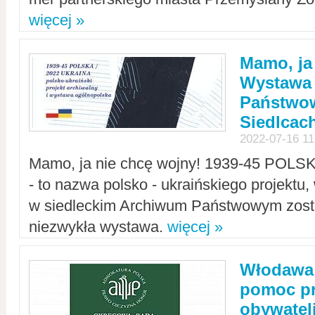
więcej »
Mamo, ja
Wystawa
Państwo
Siedlcac
2022-07-16 11
Mamo, ja nie chcę wojny! 1939-45 POLS
- to nazwa polsko - ukraińskiego projektu
w siedleckim Archiwum Państwowym zosta
niezwykła wystawa.
więcej »
Włodawa:
pomoc pr
obywatel