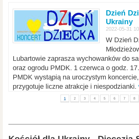
Dzień Dz
Ukrainy
2022-05-31 10
W Dzień D
Młodzieżo
Lubartowie zaprasza wychowanków do sal
oraz ogrodu PMDK. 1 czerwca o godz. 17.0
PMDK wystąpią na uroczystym koncercie
przygotuje liczne atrakcje i niespodzianki.
1
2
3
4
5
6
7
8
Kościół dla Ukrainy - Diecezja 