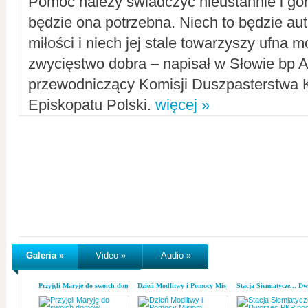
Pomoc należy świadczyć nieustannie i gorl
będzie ona potrzebna. Niech to będzie au
miłości i niech jej stale towarzyszy ufna m
zwycięstwo dobra – napisał w Słowie bp A
przewodniczący Komisji Duszpasterstwa K
Episkopatu Polski.
więcej »
Galeria »
Video »
Audio »
Przyjęli Maryję do swoich domów
Dzień Modlitwy i Pomocy Misjom
Stacja Siemiatycze... D