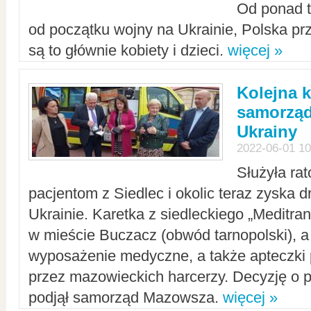
Od ponad tr
od początku wojny na Ukrainie, Polska p
są to głównie kobiety i dzieci.
więcej »
Kolejna k
samorząd
Ukrainy
2022-06-01 10
Służyła ra
pacjentom z Siedlec i okolic teraz zyska d
Ukrainie. Karetka z siedleckiego „Meditrans
w mieście Buczacz (obwód tarnopolski), a
wyposażenie medyczne, a także apteczki
przez mazowieckich harcerzy. Decyzję o 
podjął samorząd Mazowsza.
więcej »