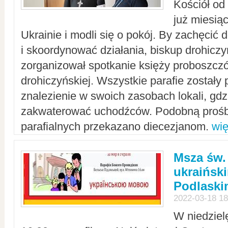
Kościół od
już miesią
Ukrainie i modli się o pokój. By zachęcić
i skoordynować działania, biskup drohicz
zorganizował spotkanie księży proboszczó
drohiczyńskiej. Wszystkie parafie zostały
znalezienie w swoich zasobach lokali, gd
zakwaterować uchodźców. Podobną prośb
parafialnych przekazano diecezjanom.
wię
Msza św.
ukraińsk
Podlaski
2022-03-18 18
W niedziel