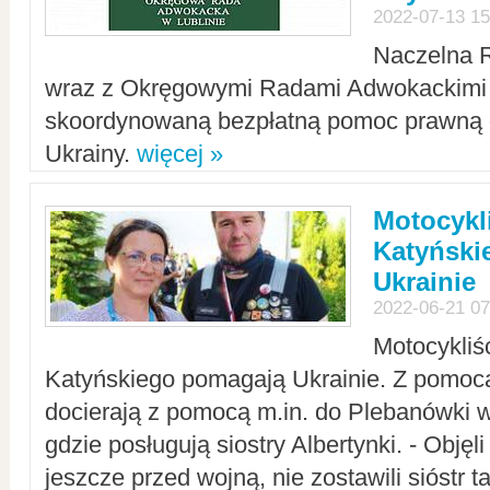
2022-07-13 15
Naczelna 
wraz z Okręgowymi Radami Adwokackimi 
skoordynowaną bezpłatną pomoc prawną d
Ukrainy.
więcej »
Motocykli
Katyński
Ukrainie
2022-06-21 07
Motocykliś
Katyńskiego pomagają Ukrainie. Z pomoc
docierają z pomocą m.in. do Plebanówki w
gdzie posługują siostry Albertynki. - Objęl
jeszcze przed wojną, nie zostawili sióstr 