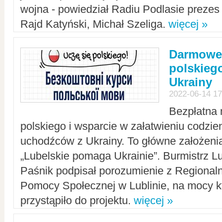
wojna - powiedział Radiu Podlasie preze
Rajd Katyński, Michał Szeliga.
więcej »
Darmowe 
polskiego
Ukrainy
2022-06-14 17
Bezpłatna 
polskiego i wsparcie w załatwieniu codzi
uchodźców z Ukrainy. To główne założenia
„Lubelskie pomaga Ukrainie”. Burmistrz L
Paśnik podpisał porozumienie z Regiona
Pomocy Społecznej w Lublinie, na mocy k
przystąpiło do projektu.
więcej »