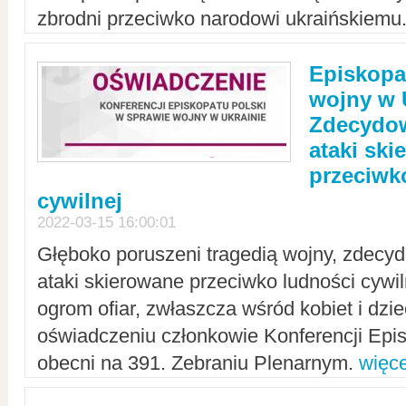
zbrodni przeciwko narodowi ukraińskiemu
Episkopa
wojny w 
Zdecydow
ataki sk
przeciwk
cywilnej
2022-03-15 16:00:01
Głęboko poruszeni tragedią wojny, zdecy
ataki skierowane przeciwko ludności cywi
ogrom ofiar, zwłaszcza wśród kobiet i dzie
oświadczeniu członkowie Konferencji Epis
obecni na 391. Zebraniu Plenarnym.
więce