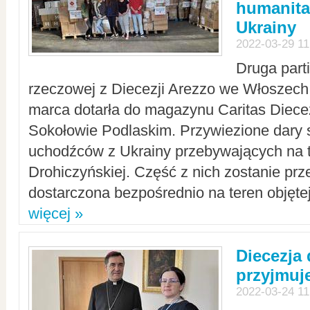
humanita
Ukrainy
2022-03-29 11
Druga part
rzeczowej z Diecezji Arezzo we Włoszech 
marca dotarła do magazynu Caritas Diecez
Sokołowie Podlaskim. Przywiezione dary 
uchodźców z Ukrainy przebywających na t
Drohiczyńskiej. Część z nich zostanie pr
dostarczona bezpośrednio na teren objęte
więcej »
Diecezja
przyjmuj
2022-03-24 11