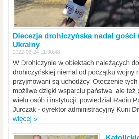
Diecezja drohiczyńska nadal gości
Ukrainy
2022-06-24 11:30:48
W Drohiczynie w obiektach należących do 
drohiczyńskiej niemal od początku wojny 
przyjmowani są uchodźcy. Otoczenie tych 
możliwe dzięki wsparciu państwa, ale też 
wielu osób i instytucji, powiedział Radiu P
Jurczak - dyrektor administracyjny Kurii D
więcej »
Katolicki