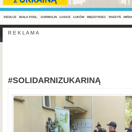
SIEDLCE
BIAŁA PODL.
GARWOLIN
ŁOSICE
ŁUKÓW
MIĘDZYRZEC
RADZYŃ
MIŃS
R E K L A M A
#SOLIDARNIZUKARINĄ