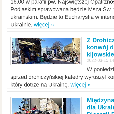
16.00 w parafii pw. Najświętszej Opatrzno
Podlaskim sprawowana będzie Msza Św. 
ukraińskim. Będzie to Eucharystia w intenc
Ukrainie.
więcej »
Z Drohic
konwój d
kijowskie
2022-03-15 14
W poniedzi
sprzed drohiczyńskiej katedry wyruszył k
który dotrze na Ukrainę.
więcej »
Międzyn
dla Ukra