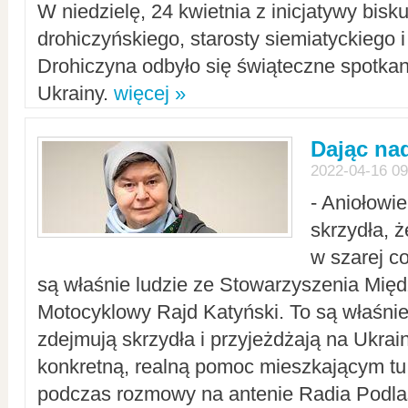
W niedzielę, 24 kwietnia z inicjatywy bisk
drohiczyńskiego, starosty siemiatyckiego i
Drohiczyna odbyło się świąteczne spotka
Ukrainy.
więcej »
Dając nad
2022-04-16 09
- Aniołowi
skrzydła, 
w szarej c
są właśnie ludzie ze Stowarzyszenia Mi
Motocyklowy Rajd Katyński. To są właśnie 
zdejmują skrzydła i przyjeżdżają na Ukrai
konkretną, realną pomoc mieszkającym tu
podczas rozmowy na antenie Radia Podlas