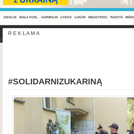
SIEDLCE
BIAŁA PODL.
GARWOLIN
ŁOSICE
ŁUKÓW
MIĘDZYRZEC
RADZYŃ
MIŃS
R E K L A M A
#SOLIDARNIZUKARINĄ