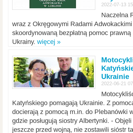
2022-07-13 15
Naczelna 
wraz z Okręgowymi Radami Adwokackimi 
skoordynowaną bezpłatną pomoc prawną d
Ukrainy.
więcej »
Motocykli
Katyński
Ukrainie
2022-06-21 07
Motocykliś
Katyńskiego pomagają Ukrainie. Z pomoc
docierają z pomocą m.in. do Plebanówki w
gdzie posługują siostry Albertynki. - Objęl
jeszcze przed wojną, nie zostawili sióstr 