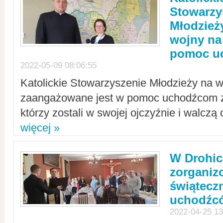
Stowarzy
Młodzież
wojny na 
pomoc u
2022-05-09 08:06:55
Katolickie Stowarzyszenie Młodzieży na w
zaangażowane jest w pomoc uchodźcom z 
którzy zostali w swojej ojczyźnie i walczą 
więcej »
W Drohic
zorgani
świątecz
uchodźc
2022-04-25 13