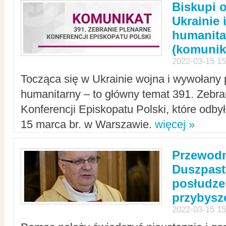
Biskupi 
Ukrainie 
humanit
(komunik
2022-03-15 15
Tocząca się w Ukrainie wojna i wywołany 
humanitarny – to główny temat 391. Zebr
Konferencji Episkopatu Polski, które odbył
15 marca br. w Warszawie.
więcej »
Przewodn
Duszpast
posłudze
przybys
2022-03-15 15