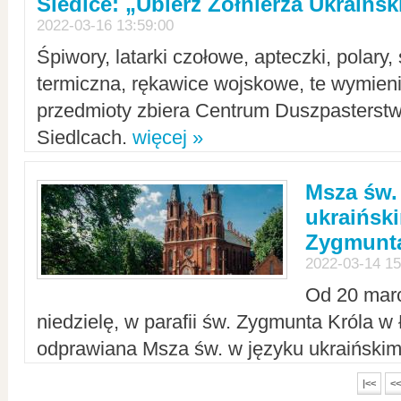
Siedlce: „Ubierz Żołnierza Ukraińs
2022-03-16 13:59:00
Śpiwory, latarki czołowe, apteczki, polary, 
termiczna, rękawice wojskowe, te wymieni
przedmioty zbiera Centrum Duszpasterst
Siedlcach.
więcej »
Msza św.
ukraiński
Zygmunta
2022-03-14 15
Od 20 mar
niedzielę, w parafii św. Zygmunta Króla w
odprawiana Msza św. w języku ukraiński
|<<
<<