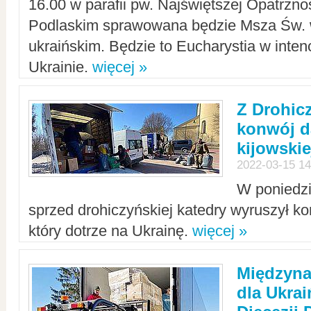
16.00 w parafii pw. Najświętszej Opatrzno
Podlaskim sprawowana będzie Msza Św. 
ukraińskim. Będzie to Eucharystia w intenc
Ukrainie.
więcej »
Z Drohic
konwój d
kijowskie
2022-03-15 14
W poniedzi
sprzed drohiczyńskiej katedry wyruszył k
który dotrze na Ukrainę.
więcej »
Międzyn
dla Ukra