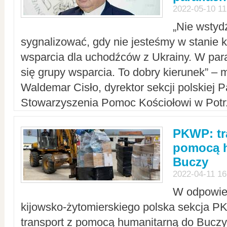
2022-05-10 11
„Nie wstyd
sygnalizować, gdy nie jesteśmy w stanie
wsparcia dla uchodźców z Ukrainy. W para
się grupy wsparcia. To dobry kierunek” – m
Waldemar Cisło, dyrektor sekcji polskiej 
Stowarzyszenia Pomoc Kościołowi w Potr
PKWP: tr
pomocą h
Buczy
2022-04-11 16
W odpowied
kijowsko-żytomierskiego polska sekcja 
transport z pomocą humanitarną do Buczy,