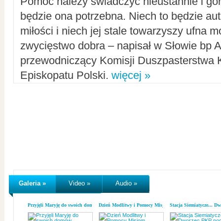
Pomoc należy świadczyć nieustannie i gorl
będzie ona potrzebna. Niech to będzie au
miłości i niech jej stale towarzyszy ufna m
zwycięstwo dobra – napisał w Słowie bp A
przewodniczący Komisji Duszpasterstwa K
Episkopatu Polski.
więcej »
Galeria »
Video »
Audio »
Przyjęli Maryję do swoich domów
Dzień Modlitwy i Pomocy Misjom
Stacja Siemiatycze... D