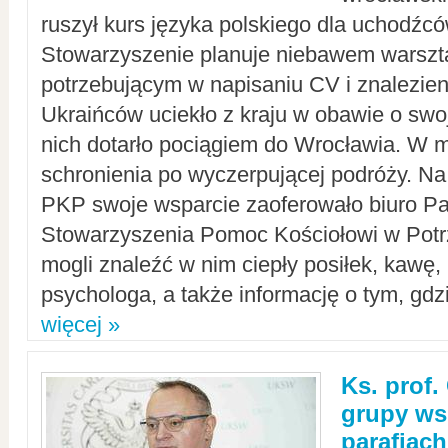
ruszył kurs języka polskiego dla uchodźcó
Stowarzyszenie planuje niebawem warszt
potrzebującym w napisaniu CV i znalezieni
Ukraińców uciekło z kraju w obawie o swoj
nich dotarło pociągiem do Wrocławia. W m
schronienia po wyczerpującej podróży. 
PKP swoje wsparcie zaoferowało biuro P
Stowarzyszenia Pomoc Kościołowi w Potr
mogli znaleźć w nim ciepły posiłek, kawę,
psychologa, a także informację o tym, gdzi
więcej »
Ks. prof.
grupy ws
parafiach