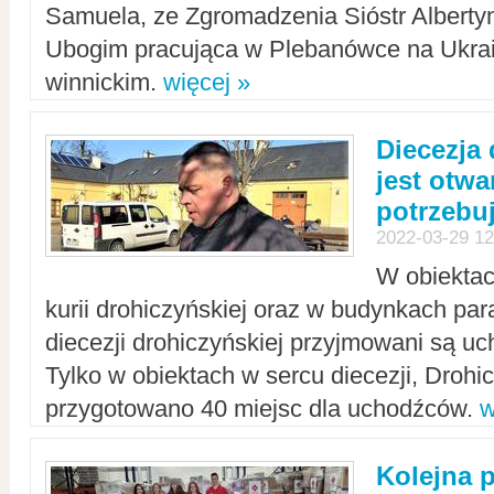
Samuela, ze Zgromadzenia Sióstr Alberty
Ubogim pracująca w Plebanówce na Ukrai
winnickim.
więcej »
Diecezja
jest otwa
potrzebu
2022-03-29 12
W obiektac
kurii drohiczyńskiej oraz w budynkach para
diecezji drohiczyńskiej przyjmowani są uc
Tylko w obiektach w sercu diecezji, Drohi
przygotowano 40 miejsc dla uchodźców.
w
Kolejna 