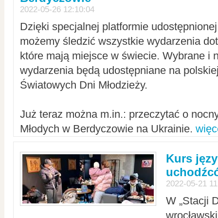
2022-05-26 12:10:04
Dzięki specjalnej platformie udostępnione
możemy śledzić wszystkie wydarzenia dot
które mają miejsce w świecie. Wybrane i 
wydarzenia będą udostępniane na polskiej
Światowych Dni Młodzieży.
Już teraz można m.in.: przeczytać o noc
Młodych w Berdyczowie na Ukrainie.
więc
Kurs języ
uchodźcó
2022-05-21 11
W „Stacji D
wrocławsk