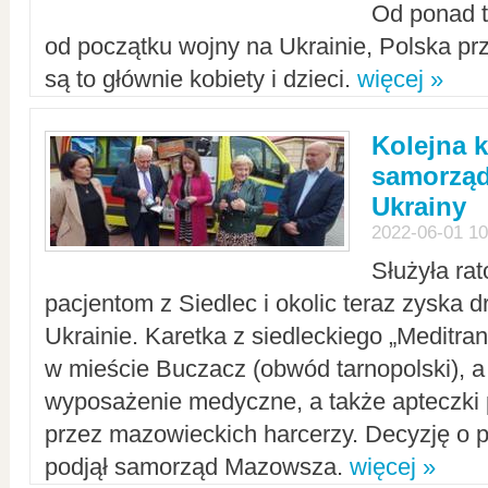
Od ponad tr
od początku wojny na Ukrainie, Polska p
są to głównie kobiety i dzieci.
więcej »
Kolejna k
samorząd
Ukrainy
2022-06-01 10
Służyła ra
pacjentom z Siedlec i okolic teraz zyska d
Ukrainie. Karetka z siedleckiego „Meditrans
w mieście Buczacz (obwód tarnopolski), a
wyposażenie medyczne, a także apteczki
przez mazowieckich harcerzy. Decyzję o 
podjął samorząd Mazowsza.
więcej »