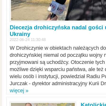
Diecezja drohiczyńska nadal gości
Ukrainy
2022-06-24 11:30:48
W Drohiczynie w obiektach należących do 
drohiczyńskiej niemal od początku wojny 
przyjmowani są uchodźcy. Otoczenie tych 
możliwe dzięki wsparciu państwa, ale też 
wielu osób i instytucji, powiedział Radiu P
Jurczak - dyrektor administracyjny Kurii D
więcej »
Katolicki