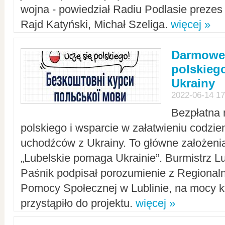
wojna - powiedział Radiu Podlasie preze
Rajd Katyński, Michał Szeliga.
więcej »
Darmowe 
polskiego
Ukrainy
2022-06-14 17
Bezpłatna 
polskiego i wsparcie w załatwieniu codzi
uchodźców z Ukrainy. To główne założenia
„Lubelskie pomaga Ukrainie”. Burmistrz L
Paśnik podpisał porozumienie z Regiona
Pomocy Społecznej w Lublinie, na mocy k
przystąpiło do projektu.
więcej »