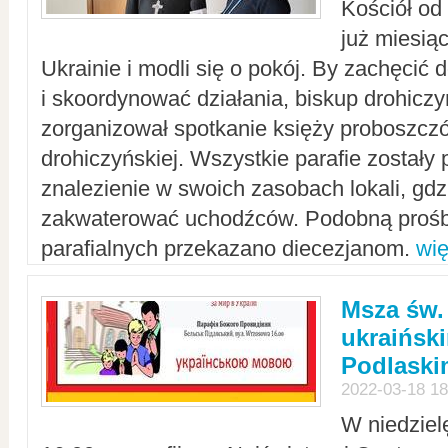
Kościół od
już miesią
Ukrainie i modli się o pokój. By zachęcić
i skoordynować działania, biskup drohicz
zorganizował spotkanie księży proboszczó
drohiczyńskiej. Wszystkie parafie zostały
znalezienie w swoich zasobach lokali, gd
zakwaterować uchodźców. Podobną prośb
parafialnych przekazano diecezjanom.
wię
Msza św.
ukraińsk
Podlaski
2022-03-18 18
W niedziel