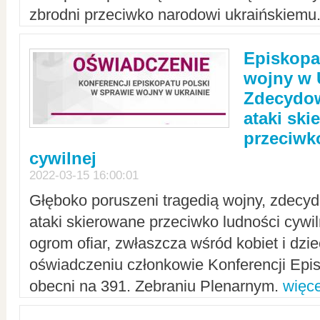
zbrodni przeciwko narodowi ukraińskiemu
Episkopa
wojny w 
Zdecydow
ataki sk
przeciwk
cywilnej
2022-03-15 16:00:01
Głęboko poruszeni tragedią wojny, zdecy
ataki skierowane przeciwko ludności cywi
ogrom ofiar, zwłaszcza wśród kobiet i dzie
oświadczeniu członkowie Konferencji Epis
obecni na 391. Zebraniu Plenarnym.
więce