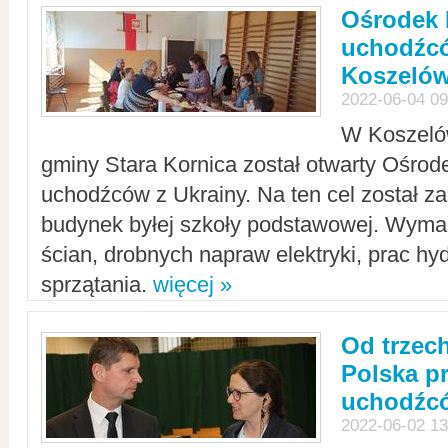
Ośrodek 
uchodźcó
Koszeló
2022-06-04 09
W Koszelów
gminy Stara Kornica został otwarty Ośro
uchodźców z Ukrainy. Na ten cel został 
budynek byłej szkoły podstawowej. Wyma
ścian, drobnych napraw elektryki, prac hy
sprzątania.
więcej »
Od trzec
Polska p
uchodźcó
2022-06-02 13