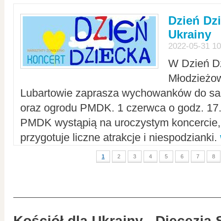
Dzień Dz
Ukrainy
2022-05-31 10
W Dzień D
Młodzieżo
Lubartowie zaprasza wychowanków do sal
oraz ogrodu PMDK. 1 czerwca o godz. 17.0
PMDK wystąpią na uroczystym koncercie
przygotuje liczne atrakcje i niespodzianki.
1
2
3
4
5
6
7
8
Kościół dla Ukrainy - Diecezja 