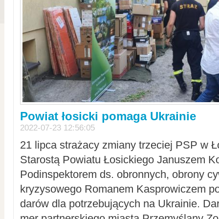
Powiat łosicki pomaga Ukrainie
2022-07-23 12:56:05
21 lipca strażacy zmiany trzeciej PSP w 
Starostą Powiatu Łosickiego Januszem Ko
Podinspektorem ds. obronnych, obrony cyw
kryzysowego Romanem Kasprowiczem po
darów dla potrzebujących na Ukrainie. Dar
mer partnerskiego miasta Przemyślany Zo