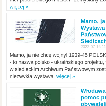
więcej »
Mamo, ja
Wystawa
Państwo
Siedlcac
2022-07-16 11
Mamo, ja nie chcę wojny! 1939-45 POLS
- to nazwa polsko - ukraińskiego projektu
w siedleckim Archiwum Państwowym zosta
niezwykła wystawa.
więcej »
Włodawa:
pomoc pr
obywatel