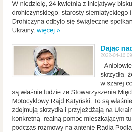
W niedzielę, 24 kwietnia z inicjatywy bisk
drohiczyńskiego, starosty siemiatyckiego i
Drohiczyna odbyło się świąteczne spotka
Ukrainy.
więcej »
Dając nad
2022-04-16 09
- Aniołowi
skrzydła, 
w szarej c
są właśnie ludzie ze Stowarzyszenia Mi
Motocyklowy Rajd Katyński. To są właśnie 
zdejmują skrzydła i przyjeżdżają na Ukrai
konkretną, realną pomoc mieszkającym tu
podczas rozmowy na antenie Radia Podlas