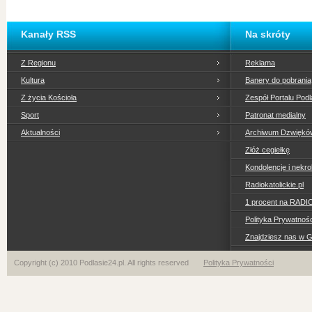
Kanały RSS
Na skróty
Z Regionu
Reklama
Kultura
Banery do pobrania
Z życia Kościoła
Zespół Portalu Podl
Sport
Patronat medialny
Aktualności
Archiwum Dzwiękó
Złóż cegiełkę
Kondolencje i nekro
Radiokatolickie.pl
1 procent na RADI
Polityka Prywatno
Znajdziesz nas w 
Copyright (c) 2010 Podlasie24.pl. All rights reserved
Polityka Prywatności