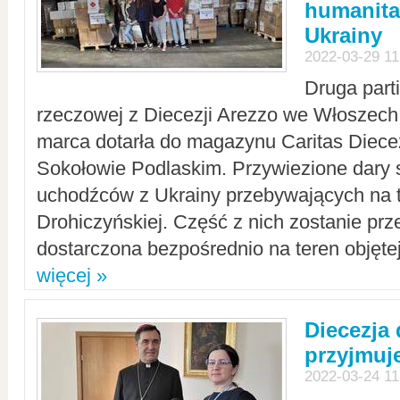
humanita
Ukrainy
2022-03-29 11
Druga part
rzeczowej z Diecezji Arezzo we Włoszech 
marca dotarła do magazynu Caritas Diecez
Sokołowie Podlaskim. Przywiezione dary 
uchodźców z Ukrainy przebywających na t
Drohiczyńskiej. Część z nich zostanie pr
dostarczona bezpośrednio na teren objęte
więcej »
Diecezja
przyjmuj
2022-03-24 11