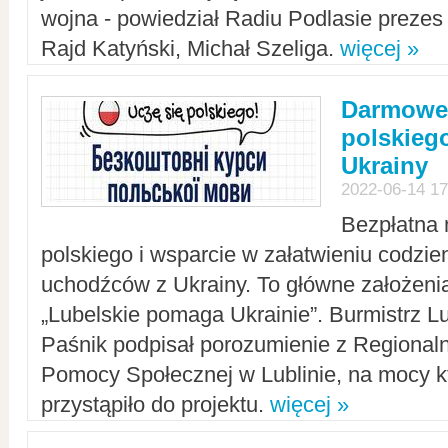
wojna - powiedział Radiu Podlasie preze
Rajd Katyński, Michał Szeliga.
więcej »
Darmowe 
polskiego
Ukrainy
2022-06-14 17
Bezpłatna 
polskiego i wsparcie w załatwieniu codzi
uchodźców z Ukrainy. To główne założenia
„Lubelskie pomaga Ukrainie”. Burmistrz L
Paśnik podpisał porozumienie z Regiona
Pomocy Społecznej w Lublinie, na mocy k
przystąpiło do projektu.
więcej »