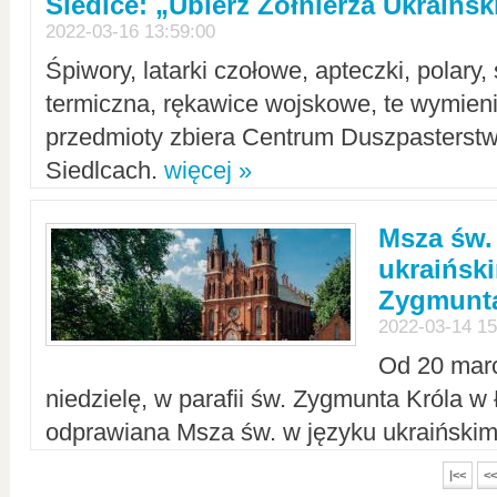
Siedlce: „Ubierz Żołnierza Ukraińs
2022-03-16 13:59:00
Śpiwory, latarki czołowe, apteczki, polary, 
termiczna, rękawice wojskowe, te wymieni
przedmioty zbiera Centrum Duszpasterst
Siedlcach.
więcej »
Msza św.
ukraiński
Zygmunta
2022-03-14 15
Od 20 mar
niedzielę, w parafii św. Zygmunta Króla w
odprawiana Msza św. w języku ukraiński
|<<
<<