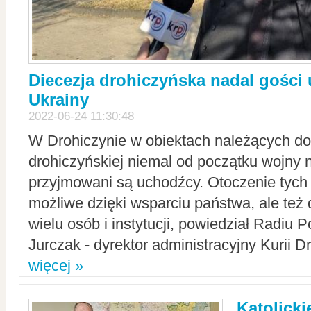
Diecezja drohiczyńska nadal gości
Ukrainy
2022-06-24 11:30:48
W Drohiczynie w obiektach należących do 
drohiczyńskiej niemal od początku wojny 
przyjmowani są uchodźcy. Otoczenie tych 
możliwe dzięki wsparciu państwa, ale też 
wielu osób i instytucji, powiedział Radiu P
Jurczak - dyrektor administracyjny Kurii D
więcej »
Katolicki