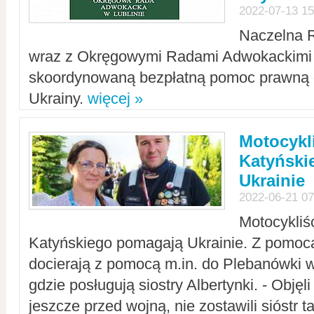
2022-07-13 15
Naczelna 
wraz z Okręgowymi Radami Adwokackimi 
skoordynowaną bezpłatną pomoc prawną d
Ukrainy.
więcej »
Motocykli
Katyński
Ukrainie
2022-06-21 07
Motocykliś
Katyńskiego pomagają Ukrainie. Z pomoc
docierają z pomocą m.in. do Plebanówki w
gdzie posługują siostry Albertynki. - Objęl
jeszcze przed wojną, nie zostawili sióstr 