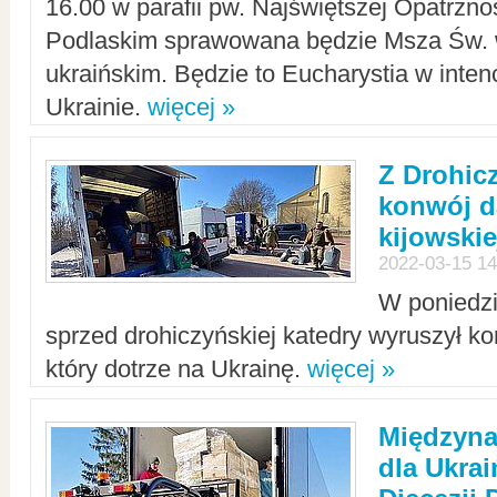
16.00 w parafii pw. Najświętszej Opatrzno
Podlaskim sprawowana będzie Msza Św. 
ukraińskim. Będzie to Eucharystia w intenc
Ukrainie.
więcej »
Z Drohic
konwój d
kijowskie
2022-03-15 14
W poniedzi
sprzed drohiczyńskiej katedry wyruszył k
który dotrze na Ukrainę.
więcej »
Międzyn
dla Ukra