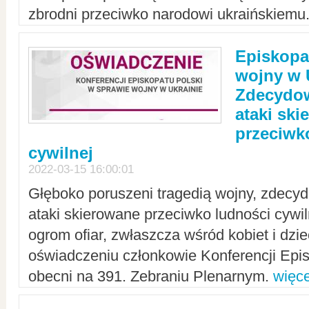
zbrodni przeciwko narodowi ukraińskiemu
Episkopa
wojny w 
Zdecydow
ataki sk
przeciwk
cywilnej
2022-03-15 16:00:01
Głęboko poruszeni tragedią wojny, zdecy
ataki skierowane przeciwko ludności cywi
ogrom ofiar, zwłaszcza wśród kobiet i dzie
oświadczeniu członkowie Konferencji Epis
obecni na 391. Zebraniu Plenarnym.
więce