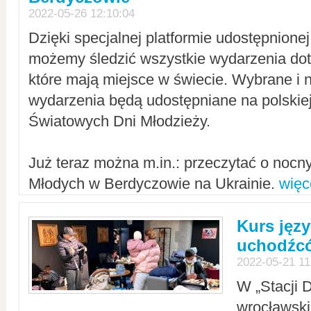
2022-05-26 12:10:04
Dzięki specjalnej platformie udostępnione
możemy śledzić wszystkie wydarzenia dot
które mają miejsce w świecie. Wybrane i 
wydarzenia będą udostępniane na polskiej
Światowych Dni Młodzieży.
Już teraz można m.in.: przeczytać o noc
Młodych w Berdyczowie na Ukrainie.
więc
Kurs języ
uchodźcó
2022-05-21 11
W „Stacji D
wrocławsk