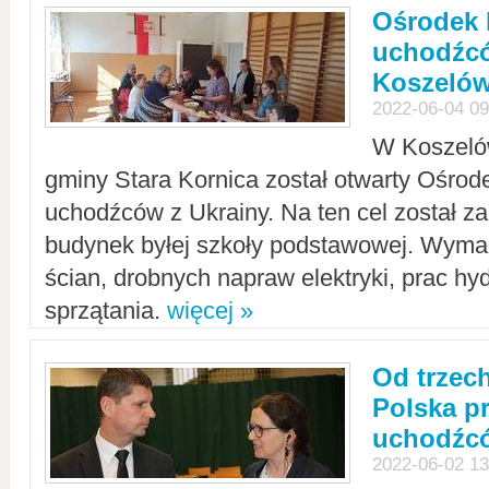
Ośrodek 
uchodźcó
Koszeló
2022-06-04 09
W Koszelów
gminy Stara Kornica został otwarty Ośro
uchodźców z Ukrainy. Na ten cel został 
budynek byłej szkoły podstawowej. Wyma
ścian, drobnych napraw elektryki, prac hy
sprzątania.
więcej »
Od trzec
Polska p
uchodźcó
2022-06-02 13