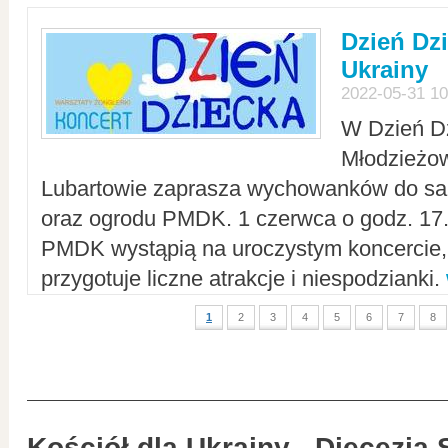
Dzień Dz
Ukrainy
2022-05-31 10
W Dzień D
Młodzieżo
Lubartowie zaprasza wychowanków do sal
oraz ogrodu PMDK. 1 czerwca o godz. 17.0
PMDK wystąpią na uroczystym koncercie
przygotuje liczne atrakcje i niespodzianki.
1
2
3
4
5
6
7
8
Kościół dla Ukrainy - Diecezja 