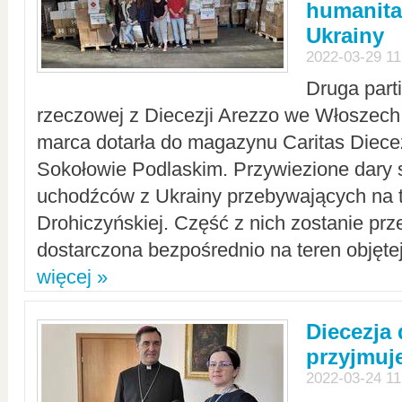
humanita
Ukrainy
2022-03-29 11
Druga part
rzeczowej z Diecezji Arezzo we Włoszech 
marca dotarła do magazynu Caritas Diecez
Sokołowie Podlaskim. Przywiezione dary 
uchodźców z Ukrainy przebywających na t
Drohiczyńskiej. Część z nich zostanie pr
dostarczona bezpośrednio na teren objęte
więcej »
Diecezja
przyjmuj
2022-03-24 11