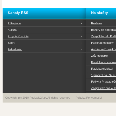
Kanały RSS
Na skróty
Z Regionu
Reklama
Kultura
Banery do pobrania
Z życia Kościoła
Zespół Portalu Podl
Sport
Patronat medialny
Aktualności
Archiwum Dzwiękó
Złóż cegiełkę
Kondolencje i nekro
Radiokatolickie.pl
1 procent na RADI
Polityka Prywatno
Znajdziesz nas w 
Copyright (c) 2010 Podlasie24.pl. All rights reserved
Polityka Prywatności