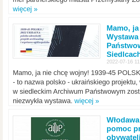
więcej »
Mamo, ja
Wystawa
Państwo
Siedlcac
2022-07-16 11
Mamo, ja nie chcę wojny! 1939-45 POLS
- to nazwa polsko - ukraińskiego projektu
w siedleckim Archiwum Państwowym zosta
niezwykła wystawa.
więcej »
Włodawa:
pomoc pr
obywatel