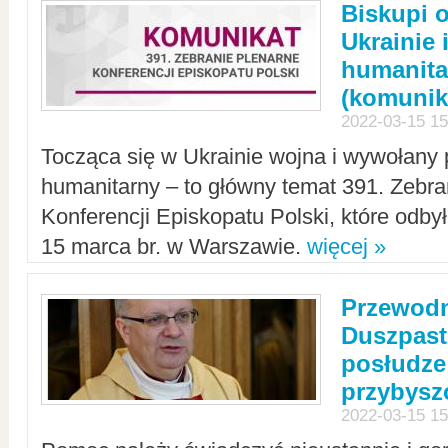
Biskupi 
Ukrainie 
humanit
(komunik
2022-03-15 15
Tocząca się w Ukrainie wojna i wywołany 
humanitarny – to główny temat 391. Zebr
Konferencji Episkopatu Polski, które odbył
15 marca br. w Warszawie.
więcej »
Przewodn
Duszpast
posłudze
przybys
2022-03-15 15