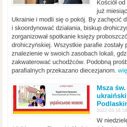
Kościół od
już miesią
Ukrainie i modli się o pokój. By zachęcić
i skoordynować działania, biskup drohicz
zorganizował spotkanie księży proboszczó
drohiczyńskiej. Wszystkie parafie zostały
znalezienie w swoich zasobach lokali, gd
zakwaterować uchodźców. Podobną prośb
parafialnych przekazano diecezjanom.
wię
Msza św.
ukraińsk
Podlaski
2022-03-18 18
W niedziel