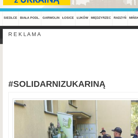
SIEDLCE
BIAŁA PODL.
GARWOLIN
ŁOSICE
ŁUKÓW
MIĘDZYRZEC
RADZYŃ
MIŃS
R E K L A M A
#SOLIDARNIZUKARINĄ