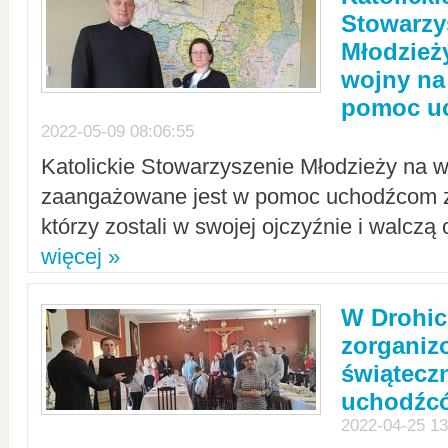
Stowarzy
Młodzież
wojny na 
pomoc u
2022-05-09 08:06:55
Katolickie Stowarzyszenie Młodzieży na w
zaangażowane jest w pomoc uchodźcom z 
którzy zostali w swojej ojczyźnie i walczą 
więcej »
W Drohic
zorgani
świątecz
uchodźc
2022-04-25 13