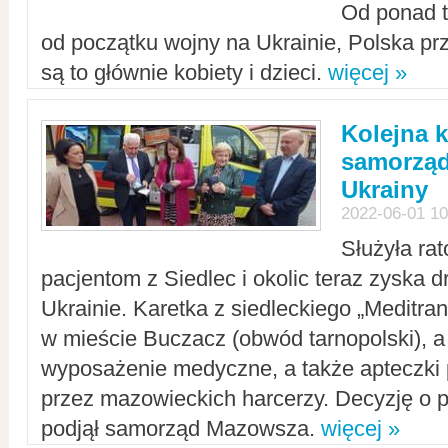
Od ponad tr
od początku wojny na Ukrainie, Polska p
są to głównie kobiety i dzieci.
więcej »
Kolejna k
samorząd
Ukrainy
2022-06-01 10
Służyła ra
pacjentom z Siedlec i okolic teraz zyska d
Ukrainie. Karetka z siedleckiego „Meditrans
w mieście Buczacz (obwód tarnopolski), a
wyposażenie medyczne, a także apteczki
przez mazowieckich harcerzy. Decyzję o 
podjął samorząd Mazowsza.
więcej »