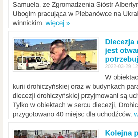
Samuela, ze Zgromadzenia Sióstr Alberty
Ubogim pracująca w Plebanówce na Ukrai
winnickim.
więcej »
Diecezja
jest otwa
potrzebu
2022-03-29 12
W obiektac
kurii drohiczyńskiej oraz w budynkach para
diecezji drohiczyńskiej przyjmowani są uc
Tylko w obiektach w sercu diecezji, Drohi
przygotowano 40 miejsc dla uchodźców.
w
Kolejna 