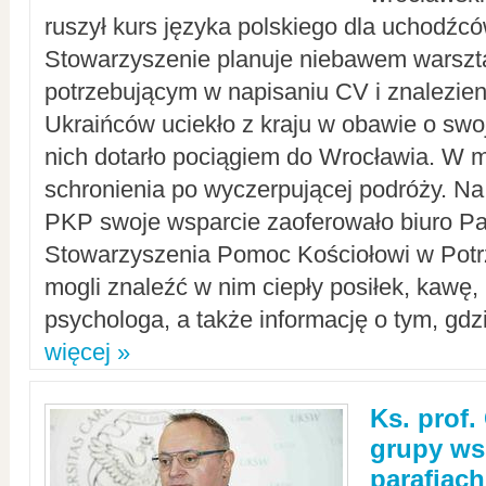
ruszył kurs języka polskiego dla uchodźcó
Stowarzyszenie planuje niebawem warszt
potrzebującym w napisaniu CV i znalezieni
Ukraińców uciekło z kraju w obawie o swoj
nich dotarło pociągiem do Wrocławia. W m
schronienia po wyczerpującej podróży. 
PKP swoje wsparcie zaoferowało biuro P
Stowarzyszenia Pomoc Kościołowi w Potr
mogli znaleźć w nim ciepły posiłek, kawę,
psychologa, a także informację o tym, gdzi
więcej »
Ks. prof.
grupy ws
parafiach