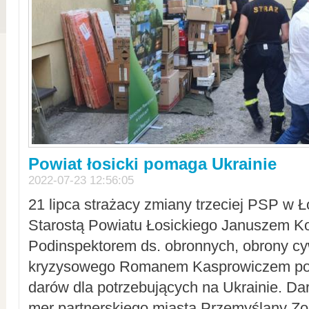
Powiat łosicki pomaga Ukrainie
2022-07-23 12:56:05
21 lipca strażacy zmiany trzeciej PSP w 
Starostą Powiatu Łosickiego Januszem Ko
Podinspektorem ds. obronnych, obrony cyw
kryzysowego Romanem Kasprowiczem po
darów dla potrzebujących na Ukrainie. Dar
mer partnerskiego miasta Przemyślany Zo