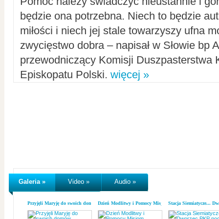
Pomoc należy świadczyć nieustannie i gorl
będzie ona potrzebna. Niech to będzie au
miłości i niech jej stale towarzyszy ufna m
zwycięstwo dobra – napisał w Słowie bp A
przewodniczący Komisji Duszpasterstwa K
Episkopatu Polski.
więcej »
Galeria »
Video »
Audio »
Przyjęli Maryję do swoich domów
Dzień Modlitwy i Pomocy Misjom
Stacja Siemiatycze... D