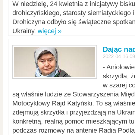
W niedzielę, 24 kwietnia z inicjatywy bisk
drohiczyńskiego, starosty siemiatyckiego i
Drohiczyna odbyło się świąteczne spotka
Ukrainy.
więcej »
Dając nad
2022-04-16 09
- Aniołowi
skrzydła, 
w szarej c
są właśnie ludzie ze Stowarzyszenia Mi
Motocyklowy Rajd Katyński. To są właśnie 
zdejmują skrzydła i przyjeżdżają na Ukrai
konkretną, realną pomoc mieszkającym tu
podczas rozmowy na antenie Radia Podlas