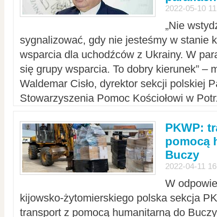
2022-05-10 11
„Nie wstyd
sygnalizować, gdy nie jesteśmy w stanie
wsparcia dla uchodźców z Ukrainy. W para
się grupy wsparcia. To dobry kierunek” – m
Waldemar Cisło, dyrektor sekcji polskiej 
Stowarzyszenia Pomoc Kościołowi w Potr
PKWP: tr
pomocą h
Buczy
2022-04-11 16
W odpowied
kijowsko-żytomierskiego polska sekcja 
transport z pomocą humanitarną do Buczy,