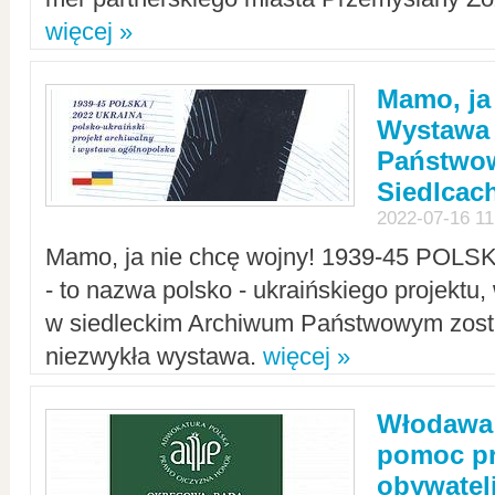
więcej »
Mamo, ja
Wystawa
Państwo
Siedlcac
2022-07-16 11
Mamo, ja nie chcę wojny! 1939-45 POLS
- to nazwa polsko - ukraińskiego projektu
w siedleckim Archiwum Państwowym zosta
niezwykła wystawa.
więcej »
Włodawa:
pomoc pr
obywatel