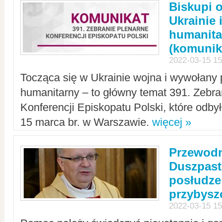
Biskupi 
Ukrainie 
humanit
(komunik
2022-03-15 15
Tocząca się w Ukrainie wojna i wywołany 
humanitarny – to główny temat 391. Zebr
Konferencji Episkopatu Polski, które odbył
15 marca br. w Warszawie.
więcej »
Przewodn
Duszpast
posłudze
przybys
2022-03-15 15