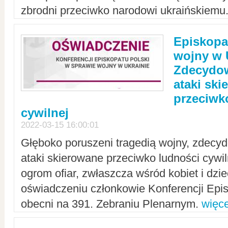
zbrodni przeciwko narodowi ukraińskiemu
Episkopa
wojny w 
Zdecydow
ataki sk
przeciwk
cywilnej
2022-03-15 16:00:01
Głęboko poruszeni tragedią wojny, zdecy
ataki skierowane przeciwko ludności cywi
ogrom ofiar, zwłaszcza wśród kobiet i dzie
oświadczeniu członkowie Konferencji Epis
obecni na 391. Zebraniu Plenarnym.
więce