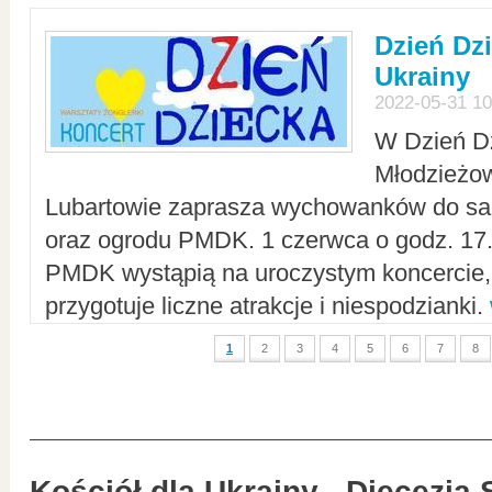
Dzień Dz
Ukrainy
2022-05-31 10
W Dzień D
Młodzieżo
Lubartowie zaprasza wychowanków do sal
oraz ogrodu PMDK. 1 czerwca o godz. 17.0
PMDK wystąpią na uroczystym koncercie
przygotuje liczne atrakcje i niespodzianki.
1
2
3
4
5
6
7
8
Kościół dla Ukrainy - Diecezja 