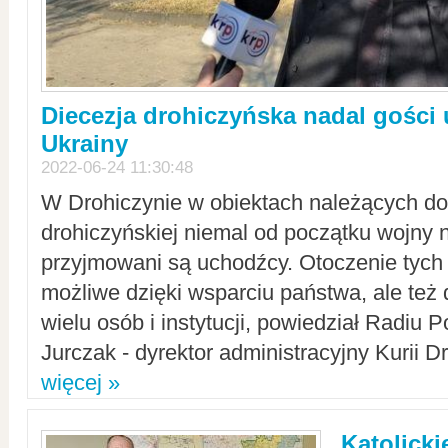
Diecezja drohiczyńska nadal gości
Ukrainy
2022-06-24 11:30:48
W Drohiczynie w obiektach należących do 
drohiczyńskiej niemal od początku wojny 
przyjmowani są uchodźcy. Otoczenie tych 
możliwe dzięki wsparciu państwa, ale też 
wielu osób i instytucji, powiedział Radiu P
Jurczak - dyrektor administracyjny Kurii D
więcej »
Katolicki