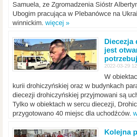
Samuela, ze Zgromadzenia Sióstr Alberty
Ubogim pracująca w Plebanówce na Ukrai
winnickim.
więcej »
Diecezja
jest otwa
potrzebu
2022-03-29 12
W obiektac
kurii drohiczyńskiej oraz w budynkach para
diecezji drohiczyńskiej przyjmowani są uc
Tylko w obiektach w sercu diecezji, Drohi
przygotowano 40 miejsc dla uchodźców.
w
Kolejna 