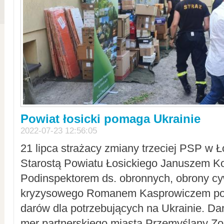
Powiat łosicki pomaga Ukrainie
2022-07-23 12:56:05
21 lipca strażacy zmiany trzeciej PSP w 
Starostą Powiatu Łosickiego Januszem Ko
Podinspektorem ds. obronnych, obrony cyw
kryzysowego Romanem Kasprowiczem po
darów dla potrzebujących na Ukrainie. Dar
mer partnerskiego miasta Przemyślany Zo