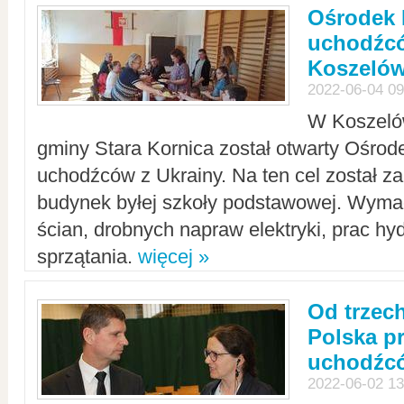
Ośrodek 
uchodźcó
Koszeló
2022-06-04 09
W Koszelów
gminy Stara Kornica został otwarty Ośro
uchodźców z Ukrainy. Na ten cel został 
budynek byłej szkoły podstawowej. Wyma
ścian, drobnych napraw elektryki, prac hy
sprzątania.
więcej »
Od trzec
Polska p
uchodźcó
2022-06-02 13