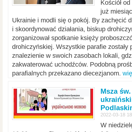
Kościół od
już miesią
Ukrainie i modli się o pokój. By zachęcić
i skoordynować działania, biskup drohicz
zorganizował spotkanie księży proboszczó
drohiczyńskiej. Wszystkie parafie zostały
znalezienie w swoich zasobach lokali, gd
zakwaterować uchodźców. Podobną prośb
parafialnych przekazano diecezjanom.
wię
Msza św.
ukraińsk
Podlaski
2022-03-18 18
W niedziel