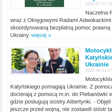
2022-07-13 15
Naczelna 
wraz z Okręgowymi Radami Adwokackimi 
skoordynowaną bezpłatną pomoc prawną d
Ukrainy.
więcej »
Motocykli
Katyński
Ukrainie
2022-06-21 07
Motocykliś
Katyńskiego pomagają Ukrainie. Z pomoc
docierają z pomocą m.in. do Plebanówki w
gdzie posługują siostry Albertynki. - Objęl
jeszcze przed wojną, nie zostawili sióstr 