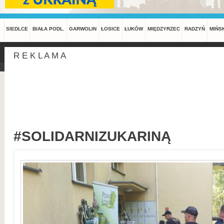
SIEDLCE
BIAŁA PODL.
GARWOLIN
ŁOSICE
ŁUKÓW
MIĘDZYRZEC
RADZYŃ
MIŃS
R E K L A M A
#SOLIDARNIZUKARINĄ