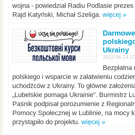
wojna - powiedział Radiu Podlasie preze
Rajd Katyński, Michał Szeliga.
więcej »
Darmowe 
polskiego
Ukrainy
2022-06-14 17
Bezpłatna 
polskiego i wsparcie w załatwieniu codzi
uchodźców z Ukrainy. To główne założenia
„Lubelskie pomaga Ukrainie”. Burmistrz L
Paśnik podpisał porozumienie z Regiona
Pomocy Społecznej w Lublinie, na mocy k
przystąpiło do projektu.
więcej »