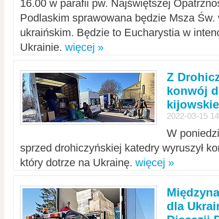
16.00 w parafii pw. Najświętszej Opatrzno
Podlaskim sprawowana będzie Msza Św. 
ukraińskim. Będzie to Eucharystia w intenc
Ukrainie.
więcej »
Z Drohic
konwój d
kijowskie
2022-03-15 14
W poniedzi
sprzed drohiczyńskiej katedry wyruszył k
który dotrze na Ukrainę.
więcej »
Międzyn
dla Ukra