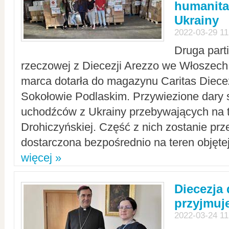
humanita
Ukrainy
2022-03-29 11
Druga part
rzeczowej z Diecezji Arezzo we Włoszech 
marca dotarła do magazynu Caritas Diecez
Sokołowie Podlaskim. Przywiezione dary 
uchodźców z Ukrainy przebywających na t
Drohiczyńskiej. Część z nich zostanie pr
dostarczona bezpośrednio na teren objęte
więcej »
Diecezja
przyjmuj
2022-03-24 11