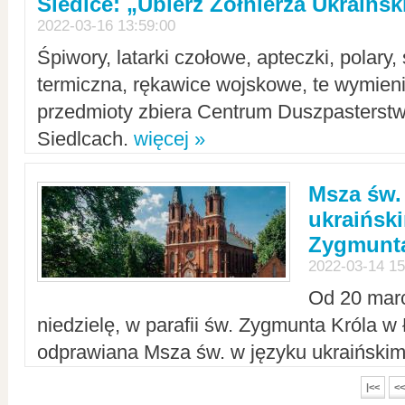
Siedlce: „Ubierz Żołnierza Ukraińs
2022-03-16 13:59:00
Śpiwory, latarki czołowe, apteczki, polary, 
termiczna, rękawice wojskowe, te wymieni
przedmioty zbiera Centrum Duszpasterst
Siedlcach.
więcej »
Msza św.
ukraiński
Zygmunta
2022-03-14 15
Od 20 mar
niedzielę, w parafii św. Zygmunta Króla w
odprawiana Msza św. w języku ukraiński
|<<
<<