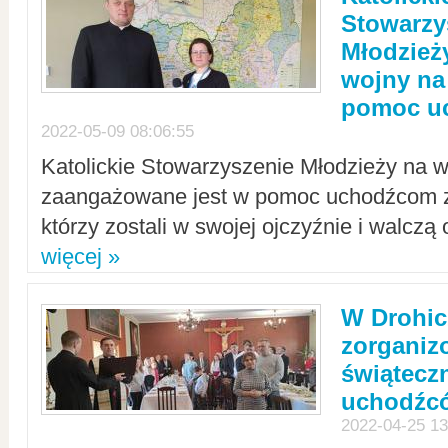
Stowarzy
Młodzież
wojny na 
pomoc u
2022-05-09 08:06:55
Katolickie Stowarzyszenie Młodzieży na w
zaangażowane jest w pomoc uchodźcom z 
którzy zostali w swojej ojczyźnie i walczą 
więcej »
W Drohic
zorgani
świątecz
uchodźc
2022-04-25 13