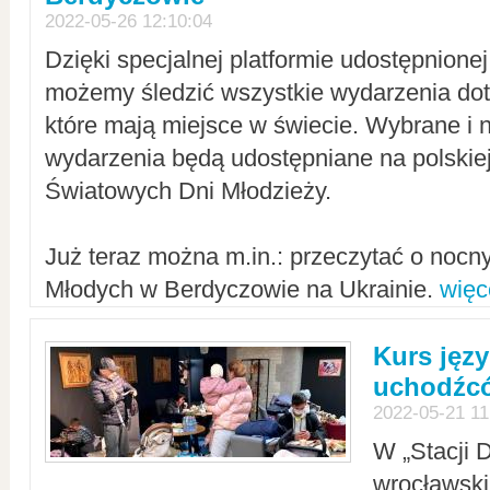
2022-05-26 12:10:04
Dzięki specjalnej platformie udostępnione
możemy śledzić wszystkie wydarzenia dot
które mają miejsce w świecie. Wybrane i 
wydarzenia będą udostępniane na polskiej
Światowych Dni Młodzieży.
Już teraz można m.in.: przeczytać o noc
Młodych w Berdyczowie na Ukrainie.
więc
Kurs języ
uchodźcó
2022-05-21 11
W „Stacji D
wrocławsk