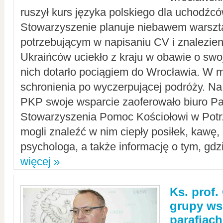
ruszył kurs języka polskiego dla uchodźcó
Stowarzyszenie planuje niebawem warszt
potrzebującym w napisaniu CV i znalezieni
Ukraińców uciekło z kraju w obawie o swoj
nich dotarło pociągiem do Wrocławia. W m
schronienia po wyczerpującej podróży. 
PKP swoje wsparcie zaoferowało biuro P
Stowarzyszenia Pomoc Kościołowi w Potr
mogli znaleźć w nim ciepły posiłek, kawę,
psychologa, a także informację o tym, gdzi
więcej »
Ks. prof.
grupy ws
parafiach