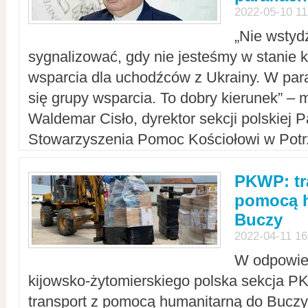
2022-05-10 11
„Nie wstyd
sygnalizować, gdy nie jesteśmy w stanie
wsparcia dla uchodźców z Ukrainy. W para
się grupy wsparcia. To dobry kierunek” – m
Waldemar Cisło, dyrektor sekcji polskiej 
Stowarzyszenia Pomoc Kościołowi w Potr
PKWP: tr
pomocą h
Buczy
2022-04-11 16
W odpowied
kijowsko-żytomierskiego polska sekcja 
transport z pomocą humanitarną do Buczy,