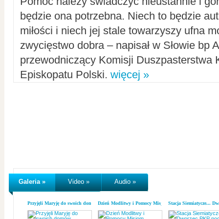
Pomoc należy świadczyć nieustannie i gorl
będzie ona potrzebna. Niech to będzie au
miłości i niech jej stale towarzyszy ufna m
zwycięstwo dobra – napisał w Słowie bp A
przewodniczący Komisji Duszpasterstwa K
Episkopatu Polski.
więcej »
Galeria »
Video »
Audio »
Przyjęli Maryję do swoich domów
Dzień Modlitwy i Pomocy Misjom
Stacja Siemiatycze... D