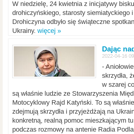
W niedzielę, 24 kwietnia z inicjatywy bisk
drohiczyńskiego, starosty siemiatyckiego i
Drohiczyna odbyło się świąteczne spotka
Ukrainy.
więcej »
Dając nad
2022-04-16 09
- Aniołowi
skrzydła, 
w szarej c
są właśnie ludzie ze Stowarzyszenia Mi
Motocyklowy Rajd Katyński. To są właśnie 
zdejmują skrzydła i przyjeżdżają na Ukrai
konkretną, realną pomoc mieszkającym tu
podczas rozmowy na antenie Radia Podlas