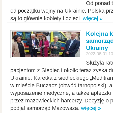
Od ponad tr
od początku wojny na Ukrainie, Polska p
są to głównie kobiety i dzieci.
więcej »
Kolejna k
samorząd
Ukrainy
2022-06-01 10
Służyła ra
pacjentom z Siedlec i okolic teraz zyska d
Ukrainie. Karetka z siedleckiego „Meditrans
w mieście Buczacz (obwód tarnopolski), a
wyposażenie medyczne, a także apteczki
przez mazowieckich harcerzy. Decyzję o 
podjął samorząd Mazowsza.
więcej »