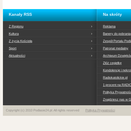
Kanały RSS
Na skróty
Z Regionu
Reklama
Kultura
Banery do pobrania
Z życia Kościoła
Zespół Portalu Podl
Sport
Patronat medialny
Aktualności
Archiwum Dzwiękó
Złóż cegiełkę
Kondolencje i nekro
Radiokatolickie.pl
1 procent na RADI
Polityka Prywatno
Znajdziesz nas w 
Copyright (c) 2010 Podlasie24.pl. All rights reserved
Polityka Prywatności