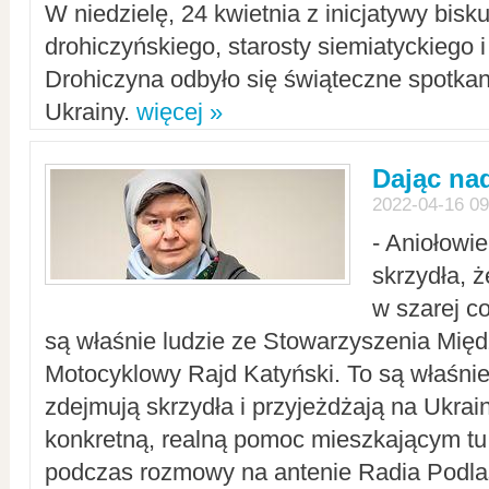
W niedzielę, 24 kwietnia z inicjatywy bisk
drohiczyńskiego, starosty siemiatyckiego i
Drohiczyna odbyło się świąteczne spotka
Ukrainy.
więcej »
Dając nad
2022-04-16 09
- Aniołowi
skrzydła, 
w szarej c
są właśnie ludzie ze Stowarzyszenia Mi
Motocyklowy Rajd Katyński. To są właśnie 
zdejmują skrzydła i przyjeżdżają na Ukrai
konkretną, realną pomoc mieszkającym tu
podczas rozmowy na antenie Radia Podlas