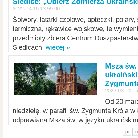
Siedlce: „Ubierz Żołnierza Ukraińs
2022-03-16 13:59:00
Śpiwory, latarki czołowe, apteczki, polary, 
termiczna, rękawice wojskowe, te wymieni
przedmioty zbiera Centrum Duszpasterst
Siedlcach.
więcej »
Msza św.
ukraiński
Zygmunta
2022-03-14 15
Od 20 mar
niedzielę, w parafii św. Zygmunta Króla w
odprawiana Msza św. w języku ukraiński
|<<
<<