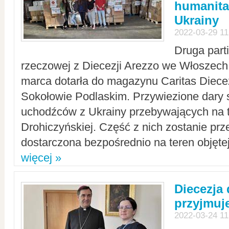
humanita
Ukrainy
2022-03-29 11
Druga part
rzeczowej z Diecezji Arezzo we Włoszech 
marca dotarła do magazynu Caritas Diecez
Sokołowie Podlaskim. Przywiezione dary 
uchodźców z Ukrainy przebywających na t
Drohiczyńskiej. Część z nich zostanie pr
dostarczona bezpośrednio na teren objęte
więcej »
Diecezja
przyjmuj
2022-03-24 11