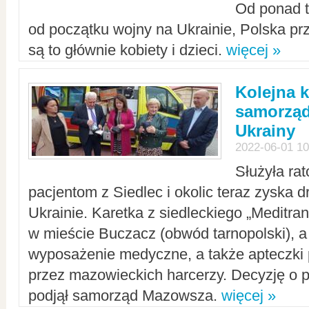
Od ponad tr
od początku wojny na Ukrainie, Polska p
są to głównie kobiety i dzieci.
więcej »
Kolejna k
samorząd
Ukrainy
2022-06-01 10
Służyła ra
pacjentom z Siedlec i okolic teraz zyska d
Ukrainie. Karetka z siedleckiego „Meditrans
w mieście Buczacz (obwód tarnopolski), a
wyposażenie medyczne, a także apteczki
przez mazowieckich harcerzy. Decyzję o 
podjął samorząd Mazowsza.
więcej »