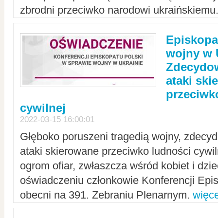
zbrodni przeciwko narodowi ukraińskiemu
Episkopa
wojny w 
Zdecydow
ataki sk
przeciwk
cywilnej
2022-03-15 16:00:01
Głęboko poruszeni tragedią wojny, zdecy
ataki skierowane przeciwko ludności cywi
ogrom ofiar, zwłaszcza wśród kobiet i dzie
oświadczeniu członkowie Konferencji Epis
obecni na 391. Zebraniu Plenarnym.
więce