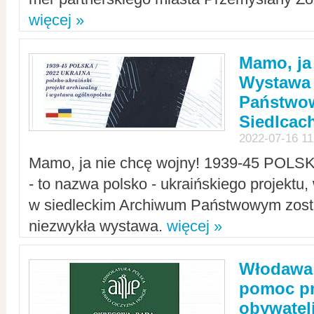
więcej »
Mamo, ja
Wystawa
Państwo
Siedlcac
2022-07-16 11
Mamo, ja nie chcę wojny! 1939-45 POLS
- to nazwa polsko - ukraińskiego projektu
w siedleckim Archiwum Państwowym zosta
niezwykła wystawa.
więcej »
Włodawa:
pomoc pr
obywatel