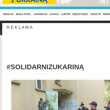
SIEDLCE
BIAŁA PODL.
GARWOLIN
ŁOSICE
ŁUKÓW
MIĘDZYRZEC
RADZYŃ
MIŃS
R E K L A M A
#SOLIDARNIZUKARINĄ