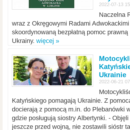
2022-07-13 15
Naczelna 
wraz z Okręgowymi Radami Adwokackimi 
skoordynowaną bezpłatną pomoc prawną d
Ukrainy.
więcej »
Motocykli
Katyński
Ukrainie
2022-06-21 07
Motocykliś
Katyńskiego pomagają Ukrainie. Z pomoc
docierają z pomocą m.in. do Plebanówki w
gdzie posługują siostry Albertynki. - Objęl
jeszcze przed wojną, nie zostawili sióstr 