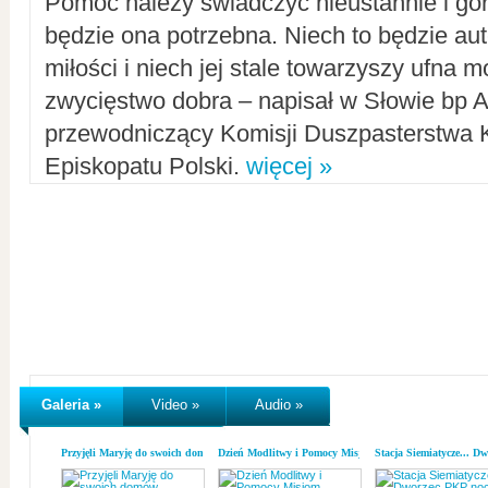
Pomoc należy świadczyć nieustannie i gorl
będzie ona potrzebna. Niech to będzie au
miłości i niech jej stale towarzyszy ufna m
zwycięstwo dobra – napisał w Słowie bp A
przewodniczący Komisji Duszpasterstwa K
Episkopatu Polski.
więcej »
Galeria »
Video »
Audio »
Przyjęli Maryję do swoich domów
Dzień Modlitwy i Pomocy Misjom
Stacja Siemiatycze... D