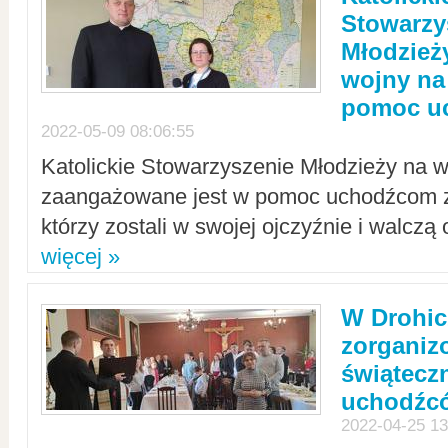
Stowarzy
Młodzież
wojny na 
pomoc u
2022-05-09 08:06:55
Katolickie Stowarzyszenie Młodzieży na w
zaangażowane jest w pomoc uchodźcom z 
którzy zostali w swojej ojczyźnie i walczą 
więcej »
W Drohic
zorgani
świątecz
uchodźc
2022-04-25 13