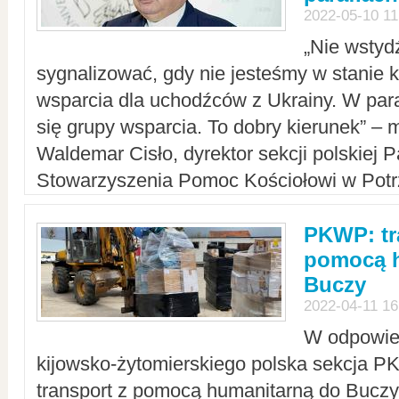
2022-05-10 11
„Nie wstyd
sygnalizować, gdy nie jesteśmy w stanie
wsparcia dla uchodźców z Ukrainy. W para
się grupy wsparcia. To dobry kierunek” – m
Waldemar Cisło, dyrektor sekcji polskiej 
Stowarzyszenia Pomoc Kościołowi w Potr
PKWP: tr
pomocą h
Buczy
2022-04-11 16
W odpowied
kijowsko-żytomierskiego polska sekcja 
transport z pomocą humanitarną do Buczy,