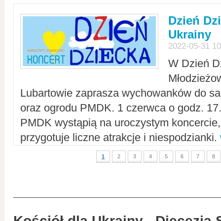
Dzień Dz
Ukrainy
2022-05-31 10
W Dzień D
Młodzieżo
Lubartowie zaprasza wychowanków do sal
oraz ogrodu PMDK. 1 czerwca o godz. 17.0
PMDK wystąpią na uroczystym koncercie
przygotuje liczne atrakcje i niespodzianki.
1
2
3
4
5
6
7
8
Kościół dla Ukrainy - Diecezja 