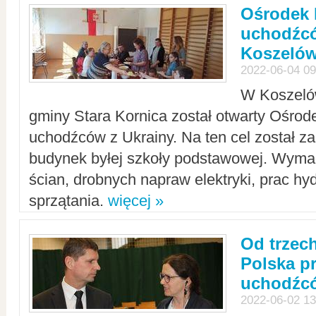
Ośrodek 
uchodźcó
Koszeló
2022-06-04 09
W Koszelów
gminy Stara Kornica został otwarty Ośro
uchodźców z Ukrainy. Na ten cel został 
budynek byłej szkoły podstawowej. Wyma
ścian, drobnych napraw elektryki, prac hy
sprzątania.
więcej »
Od trzec
Polska p
uchodźcó
2022-06-02 13