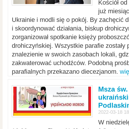
Kościół od
już miesią
Ukrainie i modli się o pokój. By zachęcić
i skoordynować działania, biskup drohicz
zorganizował spotkanie księży proboszczó
drohiczyńskiej. Wszystkie parafie zostały
znalezienie w swoich zasobach lokali, gd
zakwaterować uchodźców. Podobną prośb
parafialnych przekazano diecezjanom.
wię
Msza św.
ukraińsk
Podlaski
2022-03-18 18
W niedziel