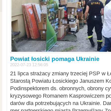
Powiat łosicki pomaga Ukrainie
2022-07-23 12:56:05
21 lipca strażacy zmiany trzeciej PSP w 
Starostą Powiatu Łosickiego Januszem Ko
Podinspektorem ds. obronnych, obrony cyw
kryzysowego Romanem Kasprowiczem po
darów dla potrzebujących na Ukrainie. Dar
mer partnerskiego miasta Przemyślany Zo