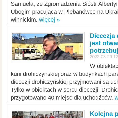
Samuela, ze Zgromadzenia Sióstr Alberty
Ubogim pracująca w Plebanówce na Ukrai
winnickim.
więcej »
Diecezja
jest otwa
potrzebu
2022-03-29 12
W obiektac
kurii drohiczyńskiej oraz w budynkach para
diecezji drohiczyńskiej przyjmowani są uc
Tylko w obiektach w sercu diecezji, Drohi
przygotowano 40 miejsc dla uchodźców.
w
Kolejna 