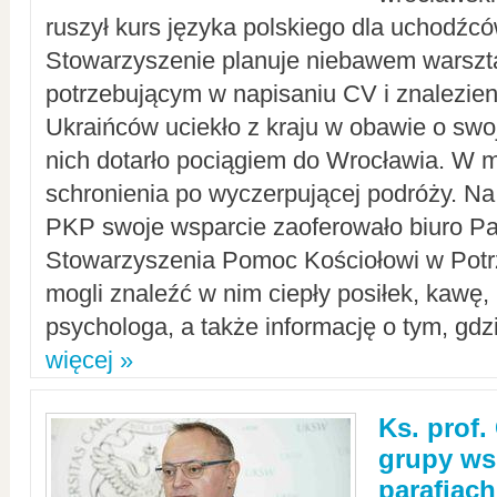
ruszył kurs języka polskiego dla uchodźcó
Stowarzyszenie planuje niebawem warszt
potrzebującym w napisaniu CV i znalezieni
Ukraińców uciekło z kraju w obawie o swoj
nich dotarło pociągiem do Wrocławia. W m
schronienia po wyczerpującej podróży. 
PKP swoje wsparcie zaoferowało biuro P
Stowarzyszenia Pomoc Kościołowi w Potr
mogli znaleźć w nim ciepły posiłek, kawę,
psychologa, a także informację o tym, gdzi
więcej »
Ks. prof.
grupy ws
parafiach