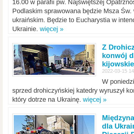
16.00 w parafii pw. Najświętszej Opatrzno
Podlaskim sprawowana będzie Msza Św. 
ukraińskim. Będzie to Eucharystia w intenc
Ukrainie.
więcej »
Z Drohic
konwój d
kijowskie
2022-03-15 14
W poniedzi
sprzed drohiczyńskiej katedry wyruszył k
który dotrze na Ukrainę.
więcej »
Międzyn
dla Ukra