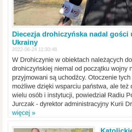
Diecezja drohiczyńska nadal gości
Ukrainy
2022-06-24 11:30:48
W Drohiczynie w obiektach należących do 
drohiczyńskiej niemal od początku wojny 
przyjmowani są uchodźcy. Otoczenie tych 
możliwe dzięki wsparciu państwa, ale też 
wielu osób i instytucji, powiedział Radiu P
Jurczak - dyrektor administracyjny Kurii D
więcej »
Katolicki