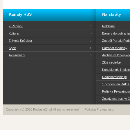
Kanały RSS
Na skróty
Z Regionu
Reklama
Kultura
Banery do pobrania
Z życia Kościoła
Zespół Portalu Podl
Sport
Patronat medialny
Aktualności
Archiwum Dzwiękó
Złóż cegiełkę
Kondolencje i nekro
Radiokatolickie.pl
1 procent na RADI
Polityka Prywatno
Znajdziesz nas w 
Copyright (c) 2010 Podlasie24.pl. All rights reserved
Polityka Prywatności