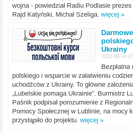
wojna - powiedział Radiu Podlasie preze
Rajd Katyński, Michał Szeliga.
więcej »
Darmowe 
polskiego
Ukrainy
2022-06-14 17
Bezpłatna 
polskiego i wsparcie w załatwieniu codzi
uchodźców z Ukrainy. To główne założenia
„Lubelskie pomaga Ukrainie”. Burmistrz L
Paśnik podpisał porozumienie z Regiona
Pomocy Społecznej w Lublinie, na mocy k
przystąpiło do projektu.
więcej »