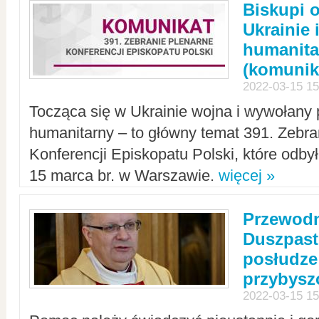
Biskupi 
Ukrainie 
humanit
(komunik
2022-03-15 15
Tocząca się w Ukrainie wojna i wywołany 
humanitarny – to główny temat 391. Zebr
Konferencji Episkopatu Polski, które odbył
15 marca br. w Warszawie.
więcej »
Przewodn
Duszpast
posłudze
przybys
2022-03-15 15