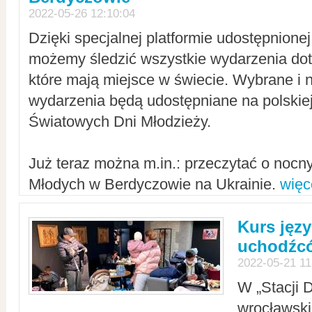
2022-05-26 12:10:04
Dzięki specjalnej platformie udostępnione
możemy śledzić wszystkie wydarzenia dot
które mają miejsce w świecie. Wybrane i 
wydarzenia będą udostępniane na polskiej
Światowych Dni Młodzieży.
Już teraz można m.in.: przeczytać o noc
Młodych w Berdyczowie na Ukrainie.
więc
Kurs języ
uchodźcó
2022-05-21 11
W „Stacji D
wrocławsk