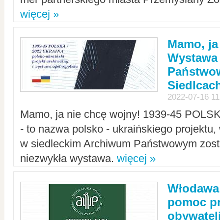
więcej »
Mamo, ja
Wystawa
Państwo
Siedlcac
2022-07-16 11
Mamo, ja nie chcę wojny! 1939-45 POLS
- to nazwa polsko - ukraińskiego projektu
w siedleckim Archiwum Państwowym zosta
niezwykła wystawa.
więcej »
Włodawa:
pomoc pr
obywatel