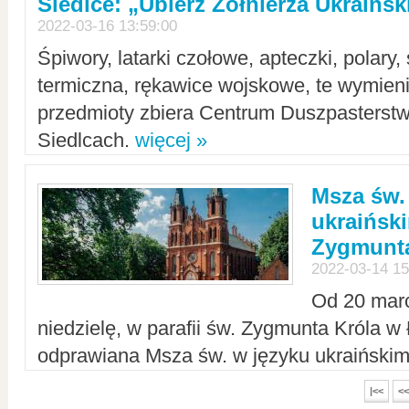
Siedlce: „Ubierz Żołnierza Ukraińs
2022-03-16 13:59:00
Śpiwory, latarki czołowe, apteczki, polary, 
termiczna, rękawice wojskowe, te wymieni
przedmioty zbiera Centrum Duszpasterst
Siedlcach.
więcej »
Msza św.
ukraiński
Zygmunta
2022-03-14 15
Od 20 mar
niedzielę, w parafii św. Zygmunta Króla w
odprawiana Msza św. w języku ukraiński
|<<
<<