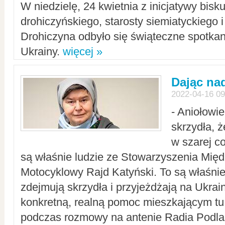
W niedzielę, 24 kwietnia z inicjatywy bisk
drohiczyńskiego, starosty siemiatyckiego i
Drohiczyna odbyło się świąteczne spotka
Ukrainy.
więcej »
Dając nad
2022-04-16 09
- Aniołowi
skrzydła, 
w szarej c
są właśnie ludzie ze Stowarzyszenia Mi
Motocyklowy Rajd Katyński. To są właśnie 
zdejmują skrzydła i przyjeżdżają na Ukrai
konkretną, realną pomoc mieszkającym tu
podczas rozmowy na antenie Radia Podlas