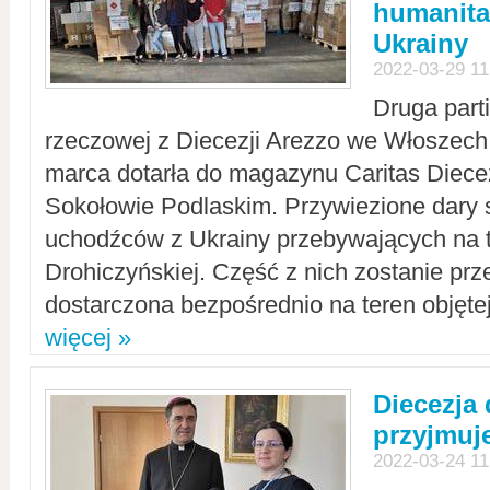
humanita
Ukrainy
2022-03-29 11
Druga part
rzeczowej z Diecezji Arezzo we Włoszech 
marca dotarła do magazynu Caritas Diecez
Sokołowie Podlaskim. Przywiezione dary 
uchodźców z Ukrainy przebywających na t
Drohiczyńskiej. Część z nich zostanie pr
dostarczona bezpośrednio na teren objęte
więcej »
Diecezja
przyjmuj
2022-03-24 11