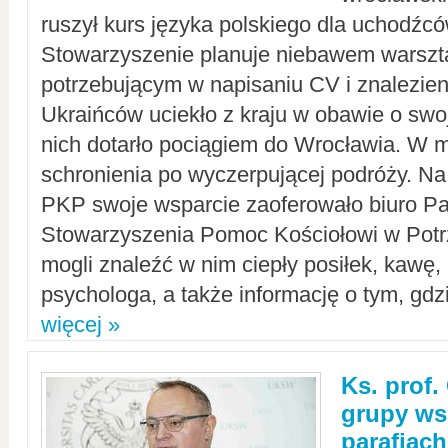
ruszył kurs języka polskiego dla uchodźcó
Stowarzyszenie planuje niebawem warszt
potrzebującym w napisaniu CV i znalezieni
Ukraińców uciekło z kraju w obawie o swoj
nich dotarło pociągiem do Wrocławia. W m
schronienia po wyczerpującej podróży. 
PKP swoje wsparcie zaoferowało biuro P
Stowarzyszenia Pomoc Kościołowi w Potr
mogli znaleźć w nim ciepły posiłek, kawę,
psychologa, a także informację o tym, gdzi
więcej »
Ks. prof.
grupy ws
parafiach