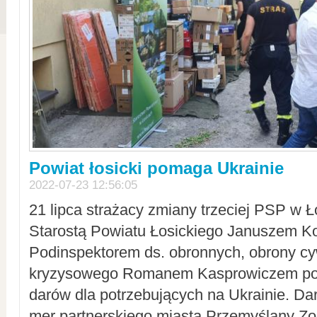
Powiat łosicki pomaga Ukrainie
2022-07-23 12:56:05
21 lipca strażacy zmiany trzeciej PSP w 
Starostą Powiatu Łosickiego Januszem Ko
Podinspektorem ds. obronnych, obrony cyw
kryzysowego Romanem Kasprowiczem po
darów dla potrzebujących na Ukrainie. Dar
mer partnerskiego miasta Przemyślany Zo