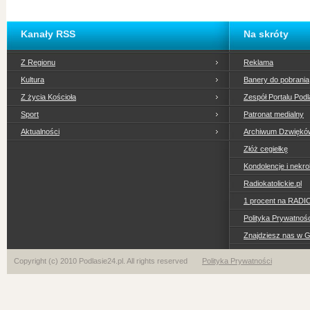
Kanały RSS
Na skróty
Z Regionu
Reklama
Kultura
Banery do pobrania
Z życia Kościoła
Zespół Portalu Podl
Sport
Patronat medialny
Aktualności
Archiwum Dzwiękó
Złóż cegiełkę
Kondolencje i nekro
Radiokatolickie.pl
1 procent na RADI
Polityka Prywatno
Znajdziesz nas w 
Copyright (c) 2010 Podlasie24.pl. All rights reserved
Polityka Prywatności