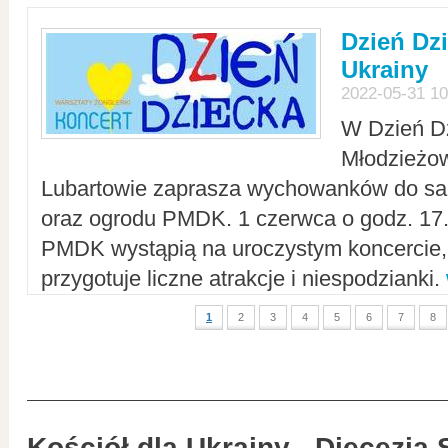
Dzień Dz
Ukrainy
2022-05-31 10
W Dzień D
Młodzieżo
Lubartowie zaprasza wychowanków do sal
oraz ogrodu PMDK. 1 czerwca o godz. 17.0
PMDK wystąpią na uroczystym koncercie
przygotuje liczne atrakcje i niespodzianki.
1
2
3
4
5
6
7
8
Kościół dla Ukrainy - Diecezja 