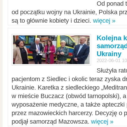
Od ponad tr
od początku wojny na Ukrainie, Polska p
są to głównie kobiety i dzieci.
więcej »
Kolejna k
samorząd
Ukrainy
2022-06-01 10
Służyła ra
pacjentom z Siedlec i okolic teraz zyska d
Ukrainie. Karetka z siedleckiego „Meditrans
w mieście Buczacz (obwód tarnopolski), a
wyposażenie medyczne, a także apteczki
przez mazowieckich harcerzy. Decyzję o 
podjął samorząd Mazowsza.
więcej »