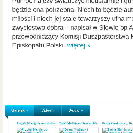
Pomoc należy świadczyć nieustannie i gorl
będzie ona potrzebna. Niech to będzie au
miłości i niech jej stale towarzyszy ufna m
zwycięstwo dobra – napisał w Słowie bp A
przewodniczący Komisji Duszpasterstwa K
Episkopatu Polski.
więcej »
Galeria »
Video »
Audio »
Przyjęli Maryję do swoich domów
Dzień Modlitwy i Pomocy Misjom
Stacja Siemiatycze... D