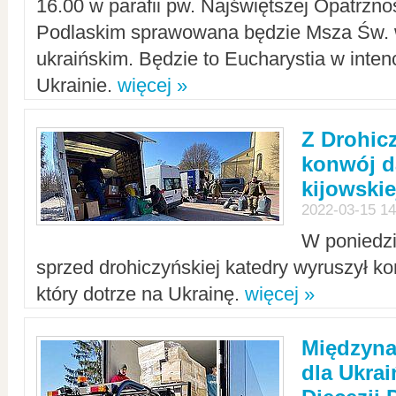
16.00 w parafii pw. Najświętszej Opatrzno
Podlaskim sprawowana będzie Msza Św. 
ukraińskim. Będzie to Eucharystia w intenc
Ukrainie.
więcej »
Z Drohic
konwój d
kijowskie
2022-03-15 14
W poniedzi
sprzed drohiczyńskiej katedry wyruszył k
który dotrze na Ukrainę.
więcej »
Międzyn
dla Ukra