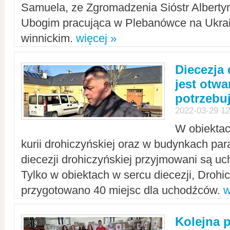
Samuela, ze Zgromadzenia Sióstr Alberty
Ubogim pracująca w Plebanówce na Ukrai
winnickim.
więcej »
Diecezja
jest otwa
potrzebu
2022-03-29 12
W obiektac
kurii drohiczyńskiej oraz w budynkach para
diecezji drohiczyńskiej przyjmowani są uc
Tylko w obiektach w sercu diecezji, Drohi
przygotowano 40 miejsc dla uchodźców.
w
Kolejna 