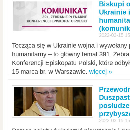
Biskupi 
Ukrainie 
humanit
(komunik
2022-03-15 15
Tocząca się w Ukrainie wojna i wywołany 
humanitarny – to główny temat 391. Zebr
Konferencji Episkopatu Polski, które odbył
15 marca br. w Warszawie.
więcej »
Przewodn
Duszpast
posłudze
przybys
2022-03-15 15