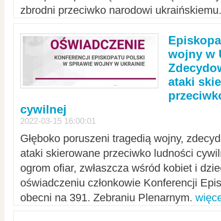
zbrodni przeciwko narodowi ukraińskiemu
Episkopa
wojny w 
Zdecydow
ataki sk
przeciwk
cywilnej
2022-03-15 16:00:01
Głęboko poruszeni tragedią wojny, zdecy
ataki skierowane przeciwko ludności cywi
ogrom ofiar, zwłaszcza wśród kobiet i dzie
oświadczeniu członkowie Konferencji Epis
obecni na 391. Zebraniu Plenarnym.
więce