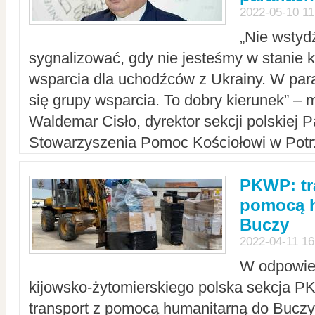
2022-05-10 11
„Nie wstyd
sygnalizować, gdy nie jesteśmy w stanie
wsparcia dla uchodźców z Ukrainy. W para
się grupy wsparcia. To dobry kierunek” – m
Waldemar Cisło, dyrektor sekcji polskiej 
Stowarzyszenia Pomoc Kościołowi w Potr
PKWP: tr
pomocą h
Buczy
2022-04-11 16
W odpowied
kijowsko-żytomierskiego polska sekcja 
transport z pomocą humanitarną do Buczy,