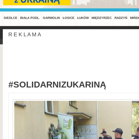
SIEDLCE
BIAŁA PODL.
GARWOLIN
ŁOSICE
ŁUKÓW
MIĘDZYRZEC
RADZYŃ
MIŃS
R E K L A M A
#SOLIDARNIZUKARINĄ