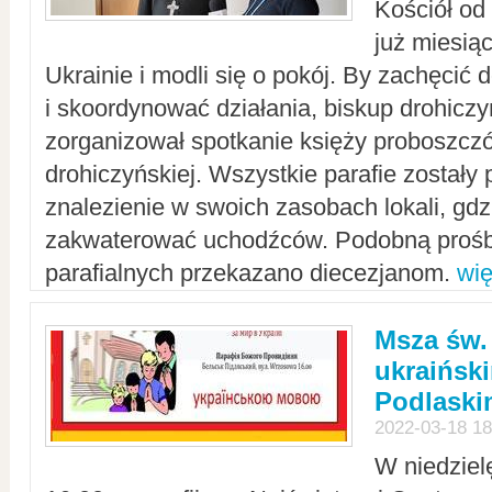
Kościół od
już miesią
Ukrainie i modli się o pokój. By zachęcić
i skoordynować działania, biskup drohicz
zorganizował spotkanie księży proboszczó
drohiczyńskiej. Wszystkie parafie zostały
znalezienie w swoich zasobach lokali, gd
zakwaterować uchodźców. Podobną prośb
parafialnych przekazano diecezjanom.
wię
Msza św.
ukraińsk
Podlaski
2022-03-18 18
W niedziel