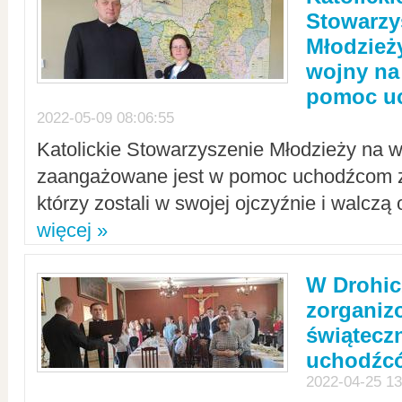
Stowarzy
Młodzież
wojny na 
pomoc u
2022-05-09 08:06:55
Katolickie Stowarzyszenie Młodzieży na w
zaangażowane jest w pomoc uchodźcom z 
którzy zostali w swojej ojczyźnie i walczą 
więcej »
W Drohic
zorgani
świątecz
uchodźc
2022-04-25 13