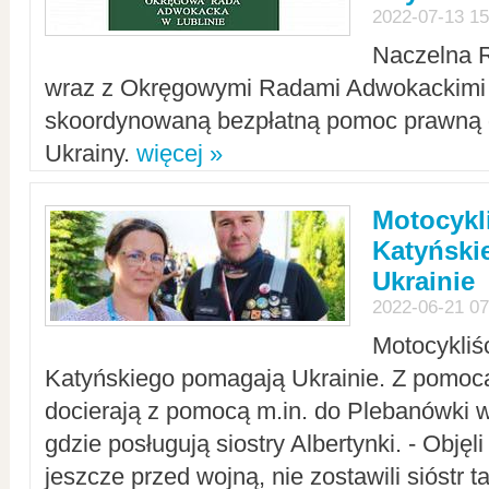
2022-07-13 15
Naczelna 
wraz z Okręgowymi Radami Adwokackimi 
skoordynowaną bezpłatną pomoc prawną d
Ukrainy.
więcej »
Motocykli
Katyński
Ukrainie
2022-06-21 07
Motocykliś
Katyńskiego pomagają Ukrainie. Z pomoc
docierają z pomocą m.in. do Plebanówki w
gdzie posługują siostry Albertynki. - Objęl
jeszcze przed wojną, nie zostawili sióstr 