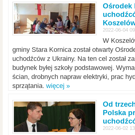
Ośrodek 
uchodźcó
Koszeló
2022-06-04 09
W Koszelów
gminy Stara Kornica został otwarty Ośro
uchodźców z Ukrainy. Na ten cel został 
budynek byłej szkoły podstawowej. Wyma
ścian, drobnych napraw elektryki, prac hy
sprzątania.
więcej »
Od trzec
Polska p
uchodźcó
2022-06-02 13