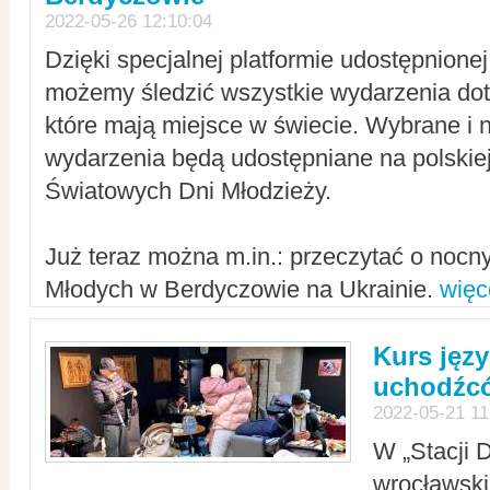
2022-05-26 12:10:04
Dzięki specjalnej platformie udostępnione
możemy śledzić wszystkie wydarzenia dot
które mają miejsce w świecie. Wybrane i 
wydarzenia będą udostępniane na polskiej
Światowych Dni Młodzieży.
Już teraz można m.in.: przeczytać o noc
Młodych w Berdyczowie na Ukrainie.
więc
Kurs języ
uchodźcó
2022-05-21 11
W „Stacji D
wrocławsk