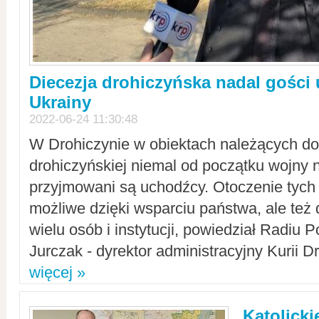
Diecezja drohiczyńska nadal gości
Ukrainy
2022-06-24 11:30:48
W Drohiczynie w obiektach należących do 
drohiczyńskiej niemal od początku wojny 
przyjmowani są uchodźcy. Otoczenie tych 
możliwe dzięki wsparciu państwa, ale też 
wielu osób i instytucji, powiedział Radiu P
Jurczak - dyrektor administracyjny Kurii D
więcej »
Katolicki