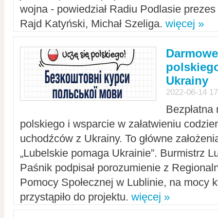
wojna - powiedział Radiu Podlasie preze
Rajd Katyński, Michał Szeliga.
więcej »
Darmowe 
polskiego
Ukrainy
2022-06-14 17
Bezpłatna 
polskiego i wsparcie w załatwieniu codzi
uchodźców z Ukrainy. To główne założenia
„Lubelskie pomaga Ukrainie”. Burmistrz L
Paśnik podpisał porozumienie z Regiona
Pomocy Społecznej w Lublinie, na mocy k
przystąpiło do projektu.
więcej »