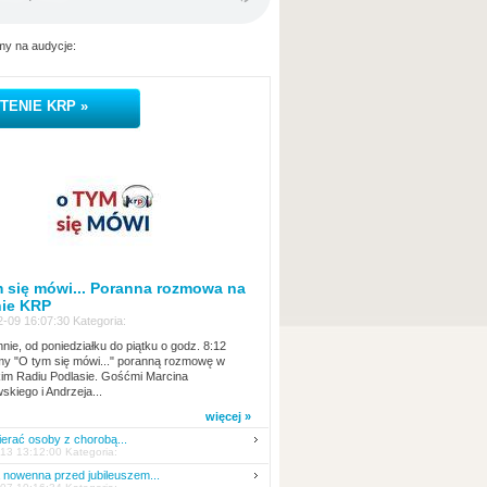
y na audycje:
TENIE KRP »
 się mówi... Poranna rozmowa na
nie KRP
-09 16:07:30 Kategoria:
nie, od poniedziałku do piątku o godz. 8:12
y "O tym się mówi..." poranną rozmowę w
kim Radiu Podlasie. Gośćmi Marcina
skiego i Andrzeja...
więcej »
erać osoby z chorobą...
13 13:12:00 Kategoria:
nowenna przed jubileuszem...