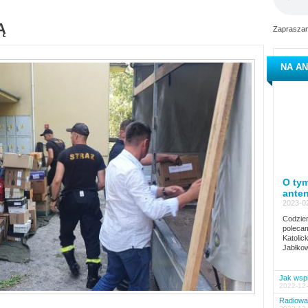
Ą
Zapraszam
NA AN
O tym
ante
2023-02
Codzien
polecam
Katolic
Jabłkow
Jak wspi
2022-12-
Radiowa 