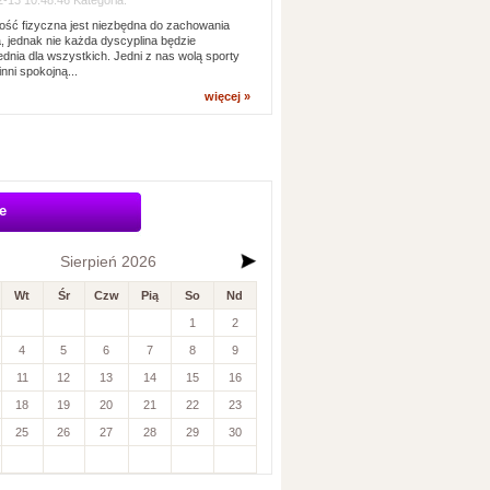
-13 10:48:46 Kategoria:
ść fizyczna jest niezbędna do zachowania
, jednak nie każda dyscyplina będzie
dnia dla wszystkich. Jedni z nas wolą sporty
inni spokojną...
więcej »
e
Sierpień 2026
Wt
Śr
Czw
Pią
So
Nd
1
2
4
5
6
7
8
9
11
12
13
14
15
16
18
19
20
21
22
23
25
26
27
28
29
30