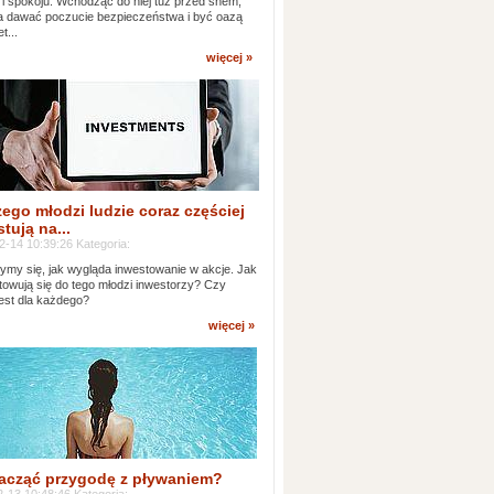
 i spokoju. Wchodząc do niej tuż przed snem,
 dawać poczucie bezpieczeństwa i być oazą
t...
więcej »
ego młodzi ludzie coraz częściej
tują na...
2-14 10:39:26 Kategoria:
ymy się, jak wygląda inwestowanie w akcje. Jak
towują się do tego młodzi inwestorzy? Czy
jest dla każdego?
więcej »
acząć przygodę z pływaniem?