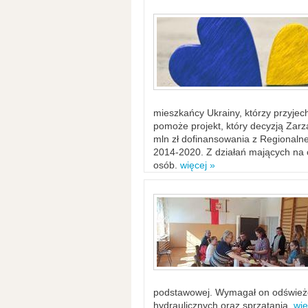
mieszkańcy Ukrainy, którzy przyje
pomoże projekt, który decyzją Za
mln zł dofinansowania z Regiona
2014-2020. Z działań mających na ce
osób.
więcej »
podstawowej. Wymagał on odświeżen
hydraulicznych oraz sprzątania.
wię