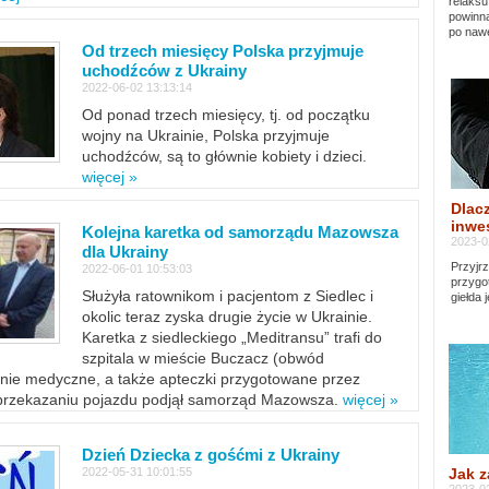
relaksu
powinna
po nawe
Od trzech miesięcy Polska przyjmuje
uchodźców z Ukrainy
2022-06-02 13:13:14
Od ponad trzech miesięcy, tj. od początku
wojny na Ukrainie, Polska przyjmuje
uchodźców, są to głównie kobiety i dzieci.
więcej »
Dlacz
inwes
Kolejna karetka od samorządu Mazowsza
2023-0
dla Ukrainy
Przyjrz
2022-06-01 10:53:03
przygo
Służyła ratownikom i pacjentom z Siedlec i
giełda 
okolic teraz zyska drugie życie w Ukrainie.
Karetka z siedleckiego „Meditransu” trafi do
szpitala w mieście Buczacz (obwód
enie medyczne, a także apteczki przygotowane przez
 przekazaniu pojazdu podjął samorząd Mazowsza.
więcej »
Dzień Dziecka z gośćmi z Ukrainy
Jak z
2022-05-31 10:01:55