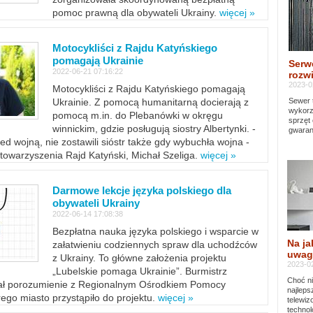
pomoc prawną dla obywateli Ukrainy.
więcej »
Motocykliści z Rajdu Katyńskiego
pomagają Ukrainie
Serw
2022-06-21 07:16:22
rozwi
2023-0
Motocykliści z Rajdu Katyńskiego pomagają
Sewer 
Ukrainie. Z pomocą humanitarną docierają z
wykorz
pomocą m.in. do Plebanówki w okręgu
sprzęt
winnickim, gdzie posługują siostry Albertynki. -
gwaran
ed wojną, nie zostawili sióstr także gdy wybuchła wojna -
towarzyszenia Rajd Katyński, Michał Szeliga.
więcej »
Darmowe lekcje języka polskiego dla
obywateli Ukrainy
2022-06-14 17:08:38
Bezpłatna nauka języka polskiego i wsparcie w
Na ja
załatwieniu codziennych spraw dla uchodźców
uwag
z Ukrainy. To główne założenia projektu
2023-02
„Lubelskie pomaga Ukrainie”. Burmistrz
Choć ni
sał porozumienie z Regionalnym Ośrodkiem Pomocy
najleps
ego miasto przystąpiło do projektu.
więcej »
telewi
technol