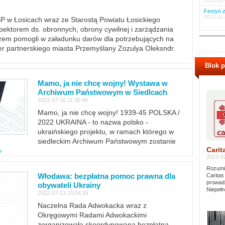
2022-12-
Festyn z
2022-11-
PSP w Łosicach wraz ze Starostą Powiatu Łosickiego
ektorem ds. obronnych, obrony cywilnej i zarządzania
m pomogli w załadunku darów dla potrzebujących na
er partnerskiego miasta Przemyślany Zozulya Oleksndr.
Blok 
Mamo, ja nie chcę wojny! Wystawa w
Archiwum Państwowym w Siedlcach
2022-07-16 11:35:48
Mamo, ja nie chcę wojny! 1939-45 POLSKA /
2022 UKRAINA - to nazwa polsko -
ukraińskiego projektu, w ramach którego w
siedleckim Archiwum Państwowym zostanie
Carit
»
2023-02
Rozumie
Włodawa: bezpłatna pomoc prawna dla
Caritas
prowadz
obywateli Ukrainy
Niepełn
2022-07-13 15:04:39
Naczelna Rada Adwokacka wraz z
Okręgowymi Radami Adwokackimi
zorganizowała skoordynowaną bezpłatną