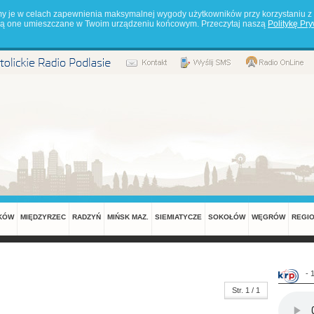
my je w celach zapewnienia maksymalnej wygody użytkowników przy korzystaniu z 
będą one umieszczane w Twoim urządzeniu końcowym. Przeczytaj naszą
Politykę Pr
KÓW
MIĘDZYRZEC
RADZYŃ
MIŃSK MAZ.
SIEMIATYCZE
SOKOŁÓW
WĘGRÓW
REGI
- 
Str. 1 / 1