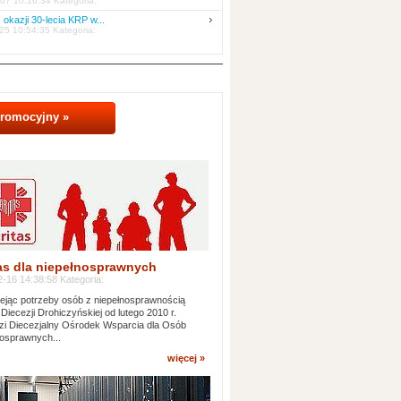
07 10:16:34 Kategoria:
 okazji 30-lecia KRP w...
25 10:54:35 Kategoria:
promocyjny »
as dla niepełnosprawnych
-16 14:38:58 Kategoria:
jąc potrzeby osób z niepełnosprawnością
 Diecezji Drohiczyńskiej od lutego 2010 r.
i Diecezjalny Ośrodek Wsparcia dla Osób
osprawnych...
więcej »