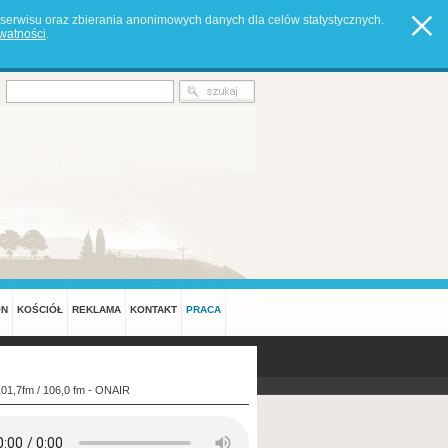
serwisu oraz zbierania anonimowych danych dla celów statystycznych.
ywatności
.
ON
KOŚCIÓŁ
REKLAMA
KONTAKT
PRACA
101,7fm / 106,0 fm - ONAIR