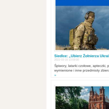
Siedlce: „Ubierz Żołnierza Ukra
2022-03-16 13:59:00
Śpiwory, latarki czołowe, apteczki, 
wymienione i inne przedmioty zbie
»