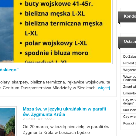
Kondo
Ostat
Do Zabu
Protest
ińskiego”
Wręczon
Wozy boj
Podlask
polary, skarpety, bielizna termiczna, rękawice wojskowe, te
Zmarł wi
ra Centrum Duszpasterstwa Młodzieży w Siedlcach.
więcej
Emerytow
Czy w Ł
drogę?
Msza św. w języku ukraińskim w parafii
600-leci
św. Zygmunta Króla
Czy w Ł
2022-03-14 15:55:26
Kościół 
Od 20 marca, w każdą niedzielę, w parafii św.
Zygmunta Króla w Łosicach będzie