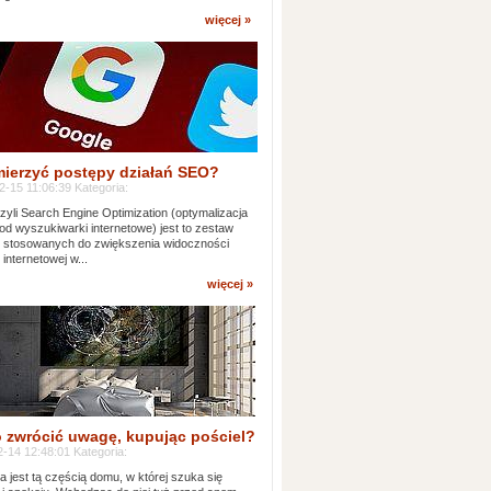
więcej »
mierzyć postępy działań SEO?
-15 11:06:39 Kategoria:
yli Search Engine Optimization (optymalizacja
od wyszukiwarki internetowe) jest to zestaw
k stosowanych do zwiększenia widoczności
 internetowej w...
więcej »
 zwrócić uwagę, kupując pościel?
-14 12:48:01 Kategoria:
ia jest tą częścią domu, w której szuka się