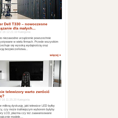
er Dell T330 – nowoczesne
ązanie dla małych...
2-16 12:21:10 Kategoria:
to niezawodne urządzenie powszechnie
ystywane w wielu firmach. Przede wszystkim
 cechuje się wysoką wydajnością oraz
cją bezpieczeństwa...
więcej »
kie telewizory warto zwrócić
ę?
-16 11:25:20 Kategoria:
e milkną dyskusję, jaki telewizor LED byłby
zy, czy może trafniejszym wyborem byłyby
zory LCD, plazma czy też zaawansowane
ogicznie modele....