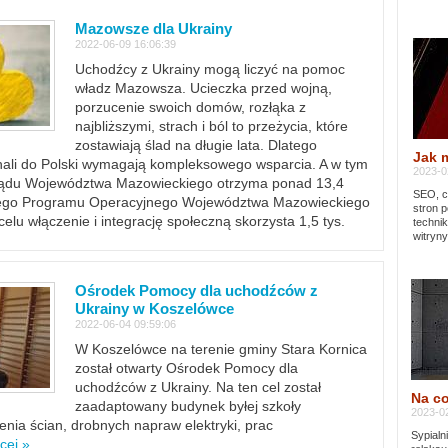
Mazowsze dla Ukrainy
2022-06-09 16:06:39
Uchodźcy z Ukrainy mogą liczyć na pomoc
władz Mazowsza. Ucieczka przed wojną,
porzucenie swoich domów, rozłąka z
najbliższymi, strach i ból to przeżycia, które
zostawiają ślad na długie lata. Dlatego
Jak 
chali do Polski wymagają kompleksowego wsparcia. A w tym
2023-02
rządu Województwa Mazowieckiego otrzyma ponad 13,4
SEO, cz
lnego Programu Operacyjnego Województwa Mazowieckiego
stron p
lu włączenie i integrację społeczną skorzysta 1,5 tys.
techni
witryny
Ośrodek Pomocy dla uchodźców z
Ukrainy w Koszelówce
2022-06-04 09:59:06
W Koszelówce na terenie gminy Stara Kornica
został otwarty Ośrodek Pomocy dla
uchodźców z Ukrainy. Na ten cel został
Na co
zaadaptowany budynek byłej szkoły
2023-02
ia ścian, drobnych napraw elektryki, prac
Sypialn
cej »