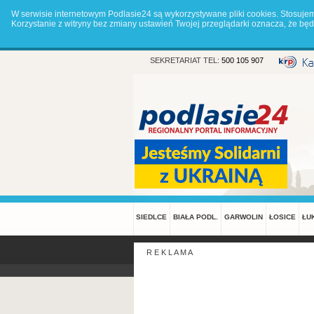
W serwisie internetowym Podlasie24 są wykorzystywane pliki cookies. Stosuje
Korzystanie z witryny bez zmiany ustawień Twojej przeglądarki oznacza, że 
SEKRETARIAT TEL:
500 105 907
SIEDLCE
BIAŁA PODL.
GARWOLIN
ŁOSICE
ŁU
R E K L A M A