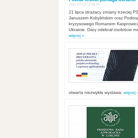
2022-07-23 12:56:05
21 lipca strażacy zmiany trzeciej 
Januszem Kobylińskim oraz Podinsp
kryzysowego Romanem Kasprowicze
Ukrainie. Dary odebrał osobiście m
więcej »
otwarta niezwykła wystawa.
więcej 