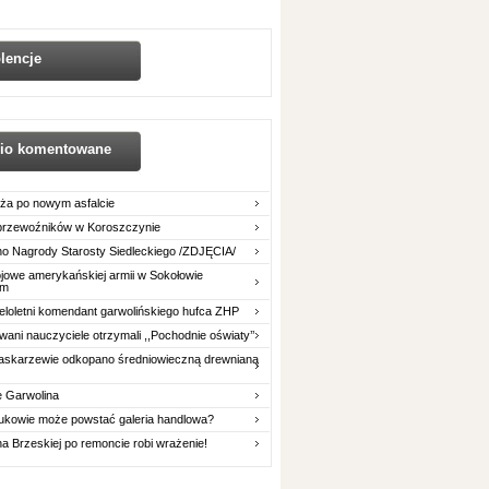
lencje
nio komentowane
ża po nowym asfalcie
 przewoźników w Koroszczynie
o Nagrody Starosty Siedleckiego /ZDJĘCIA/
owe amerykańskiej armii w Sokołowie
im
eloletni komendant garwolińskiego hufca ZHP
ani nauczyciele otrzymali ,,Pochodnie oświaty’’
askarzewie odkopano średniowieczną drewnianą
e Garwolina
ukowie może powstać galeria handlowa?
na Brzeskiej po remoncie robi wrażenie!