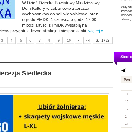
2023-02
W Dzień Dziecka Powiatowy Młodzieżowy
Aktywno
Dom Kultury w Lubartowie zaprasza
zdrowia
wychowanków do sali widowiskowej oraz
odpowie
ogrodu PMDK. 1 czerwca o godz. 17.00
siłowe, 
młodzi artyści z PMDK wystąpią na
ców przygotuje liczne atrakcje i niespodzianki.
więcej »
3
4
5
6
7
8
9
10
>>
>>|
Str. 1 / 22
Siedlc
iecezja Siedlecka
Pon
3
10
17
24
31