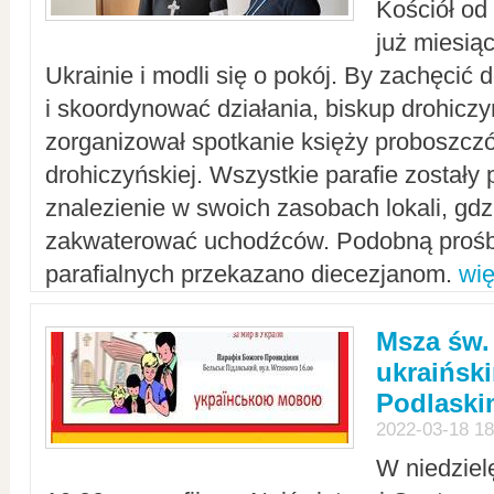
Kościół od
już miesią
Ukrainie i modli się o pokój. By zachęcić
i skoordynować działania, biskup drohicz
zorganizował spotkanie księży proboszczó
drohiczyńskiej. Wszystkie parafie zostały
znalezienie w swoich zasobach lokali, gd
zakwaterować uchodźców. Podobną prośb
parafialnych przekazano diecezjanom.
wię
Msza św.
ukraińsk
Podlaski
2022-03-18 18
W niedziel