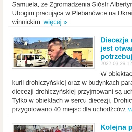
Samuela, ze Zgromadzenia Sióstr Alberty
Ubogim pracująca w Plebanówce na Ukrai
winnickim.
więcej »
Diecezja
jest otwa
potrzebu
2022-03-29 12
W obiektac
kurii drohiczyńskiej oraz w budynkach para
diecezji drohiczyńskiej przyjmowani są uc
Tylko w obiektach w sercu diecezji, Drohi
przygotowano 40 miejsc dla uchodźców.
w
Kolejna 