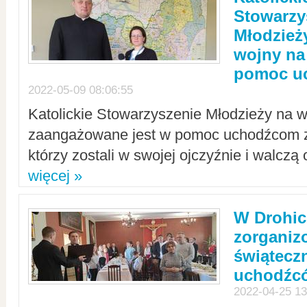
Stowarzy
Młodzież
wojny na 
pomoc u
2022-05-09 08:06:55
Katolickie Stowarzyszenie Młodzieży na w
zaangażowane jest w pomoc uchodźcom z 
którzy zostali w swojej ojczyźnie i walczą 
więcej »
W Drohic
zorgani
świątecz
uchodźc
2022-04-25 13