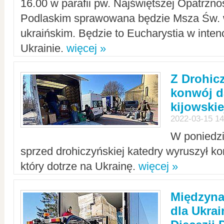
16.00 w parafii pw. Najświętszej Opatrzno
Podlaskim sprawowana będzie Msza Św. 
ukraińskim. Będzie to Eucharystia w intenc
Ukrainie.
więcej »
Z Drohic
konwój d
kijowskie
2022-03-15 14
W poniedzi
sprzed drohiczyńskiej katedry wyruszył k
który dotrze na Ukrainę.
więcej »
Międzyn
dla Ukra