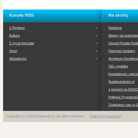
Kanały RSS
Na skróty
Z Regionu
Reklama
Kultura
Banery do pobrania
Z życia Kościoła
Zespół Portalu Podl
Sport
Patronat medialny
Aktualności
Archiwum Dzwiękó
Złóż cegiełkę
Kondolencje i nekro
Radiokatolickie.pl
1 procent na RADI
Polityka Prywatno
Znajdziesz nas w 
Copyright (c) 2010 Podlasie24.pl. All rights reserved
Polityka Prywatności