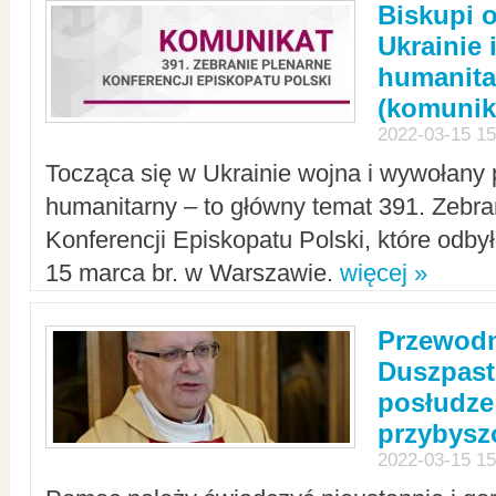
Biskupi 
Ukrainie 
humanit
(komunik
2022-03-15 15
Tocząca się w Ukrainie wojna i wywołany 
humanitarny – to główny temat 391. Zebr
Konferencji Episkopatu Polski, które odbył
15 marca br. w Warszawie.
więcej »
Przewodn
Duszpast
posłudze
przybys
2022-03-15 15