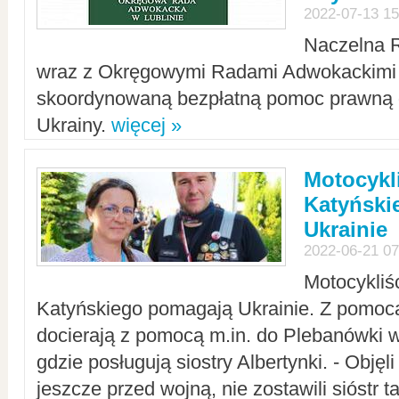
2022-07-13 15
Naczelna 
wraz z Okręgowymi Radami Adwokackimi 
skoordynowaną bezpłatną pomoc prawną d
Ukrainy.
więcej »
Motocykli
Katyński
Ukrainie
2022-06-21 07
Motocykliś
Katyńskiego pomagają Ukrainie. Z pomoc
docierają z pomocą m.in. do Plebanówki w
gdzie posługują siostry Albertynki. - Objęl
jeszcze przed wojną, nie zostawili sióstr 