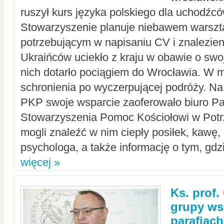
ruszył kurs języka polskiego dla uchodźcó
Stowarzyszenie planuje niebawem warszt
potrzebującym w napisaniu CV i znalezieni
Ukraińców uciekło z kraju w obawie o swoj
nich dotarło pociągiem do Wrocławia. W m
schronienia po wyczerpującej podróży. 
PKP swoje wsparcie zaoferowało biuro P
Stowarzyszenia Pomoc Kościołowi w Potr
mogli znaleźć w nim ciepły posiłek, kawę,
psychologa, a także informację o tym, gdzi
więcej »
Ks. prof.
grupy ws
parafiach