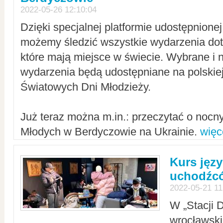
2022-05-26 12:10:04
Dzięki specjalnej platformie udostępnione
możemy śledzić wszystkie wydarzenia dot
które mają miejsce w świecie. Wybrane i 
wydarzenia będą udostępniane na polskiej
Światowych Dni Młodzieży.
Już teraz można m.in.: przeczytać o noc
Młodych w Berdyczowie na Ukrainie.
więc
Kurs języ
uchodźcó
2022-05-21 11
W „Stacji D
wrocławsk