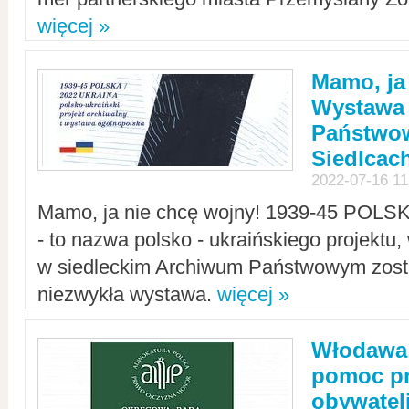
więcej »
Mamo, ja
Wystawa
Państwo
Siedlcac
2022-07-16 11
Mamo, ja nie chcę wojny! 1939-45 POLS
- to nazwa polsko - ukraińskiego projektu
w siedleckim Archiwum Państwowym zosta
niezwykła wystawa.
więcej »
Włodawa:
pomoc pr
obywatel