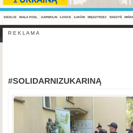
SIEDLCE
BIAŁA PODL.
GARWOLIN
ŁOSICE
ŁUKÓW
MIĘDZYRZEC
RADZYŃ
MIŃS
R E K L A M A
#SOLIDARNIZUKARINĄ