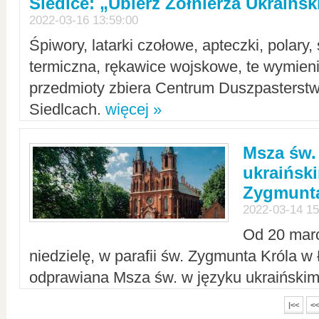
Siedlce: „Ubierz Żołnierza Ukraińs
2022-03-16 13:59:00
Śpiwory, latarki czołowe, apteczki, polary, 
termiczna, rękawice wojskowe, te wymieni
przedmioty zbiera Centrum Duszpasterst
Siedlcach.
więcej »
Msza św.
ukraiński
Zygmunta
2022-03-14 15
Od 20 mar
niedzielę, w parafii św. Zygmunta Króla w
odprawiana Msza św. w języku ukraiński
|<<
<<