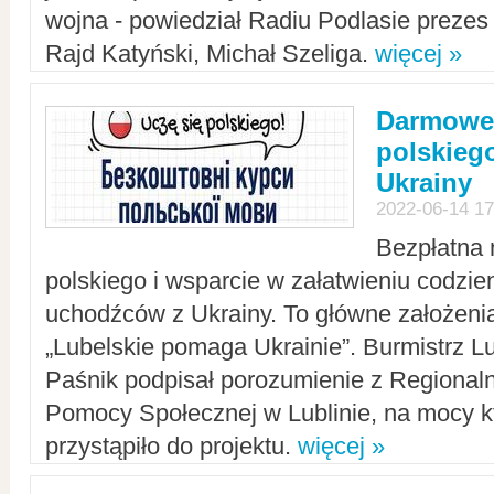
wojna - powiedział Radiu Podlasie preze
Rajd Katyński, Michał Szeliga.
więcej »
Darmowe 
polskiego
Ukrainy
2022-06-14 17
Bezpłatna 
polskiego i wsparcie w załatwieniu codzi
uchodźców z Ukrainy. To główne założenia
„Lubelskie pomaga Ukrainie”. Burmistrz L
Paśnik podpisał porozumienie z Regiona
Pomocy Społecznej w Lublinie, na mocy k
przystąpiło do projektu.
więcej »