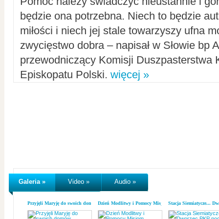
Pomoc należy świadczyć nieustannie i gorl
będzie ona potrzebna. Niech to będzie au
miłości i niech jej stale towarzyszy ufna m
zwycięstwo dobra – napisał w Słowie bp A
przewodniczący Komisji Duszpasterstwa K
Episkopatu Polski.
więcej »
Galeria »
Video »
Audio »
Przyjęli Maryję do swoich domów
Dzień Modlitwy i Pomocy Misjom
Stacja Siemiatycze... D