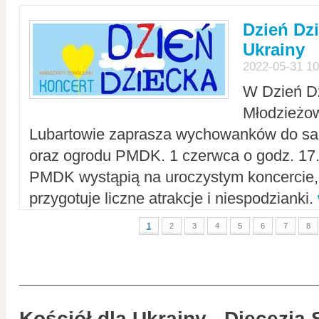
Dzień Dz
Ukrainy
2022-05-31 10
W Dzień D
Młodzieżo
Lubartowie zaprasza wychowanków do sal
oraz ogrodu PMDK. 1 czerwca o godz. 17.0
PMDK wystąpią na uroczystym koncercie
przygotuje liczne atrakcje i niespodzianki.
1
2
3
4
5
6
7
8
Kościół dla Ukrainy - Diecezja 