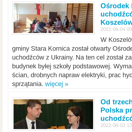
Ośrodek 
uchodźcó
Koszeló
2022-06-04 09
W Koszelów
gminy Stara Kornica został otwarty Ośro
uchodźców z Ukrainy. Na ten cel został 
budynek byłej szkoły podstawowej. Wyma
ścian, drobnych napraw elektryki, prac hy
sprzątania.
więcej »
Od trzec
Polska p
uchodźcó
2022-06-02 13