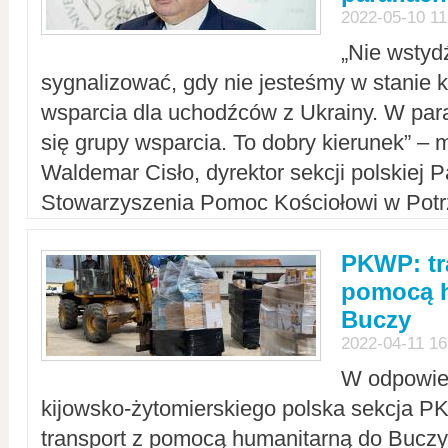
2022-05-10 11
„Nie wstyd
sygnalizować, gdy nie jesteśmy w stanie
wsparcia dla uchodźców z Ukrainy. W para
się grupy wsparcia. To dobry kierunek” – m
Waldemar Cisło, dyrektor sekcji polskiej 
Stowarzyszenia Pomoc Kościołowi w Potr
PKWP: tr
pomocą h
Buczy
2022-04-11 16
W odpowied
kijowsko-żytomierskiego polska sekcja 
transport z pomocą humanitarną do Buczy,