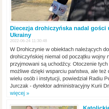
Diecezja drohiczyńska nadal gości
Ukrainy
2022-06-24 11:30:48
W Drohiczynie w obiektach należących do 
drohiczyńskiej niemal od początku wojny 
przyjmowani są uchodźcy. Otoczenie tych 
możliwe dzięki wsparciu państwa, ale też 
wielu osób i instytucji, powiedział Radiu P
Jurczak - dyrektor administracyjny Kurii D
więcej »
Katolicki