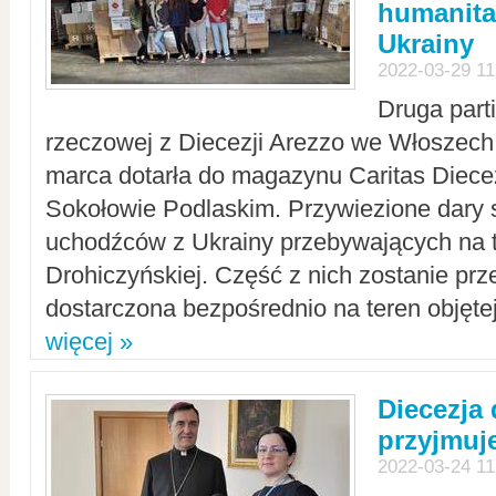
humanita
Ukrainy
2022-03-29 11
Druga part
rzeczowej z Diecezji Arezzo we Włoszech 
marca dotarła do magazynu Caritas Diecez
Sokołowie Podlaskim. Przywiezione dary 
uchodźców z Ukrainy przebywających na t
Drohiczyńskiej. Część z nich zostanie pr
dostarczona bezpośrednio na teren objęte
więcej »
Diecezja
przyjmuj
2022-03-24 11