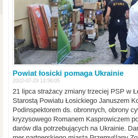
Powiat łosicki pomaga Ukrainie
2022-07-23 12:56:05
21 lipca strażacy zmiany trzeciej PSP w 
Starostą Powiatu Łosickiego Januszem Ko
Podinspektorem ds. obronnych, obrony cyw
kryzysowego Romanem Kasprowiczem po
darów dla potrzebujących na Ukrainie. Dar
mer partnerskiego miasta Przemyślany Zo