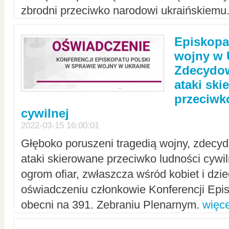
zbrodni przeciwko narodowi ukraińskiemu
Episkopa
wojny w 
Zdecydow
ataki sk
przeciwk
cywilnej
2022-03-15 16:00:01
Głęboko poruszeni tragedią wojny, zdecy
ataki skierowane przeciwko ludności cywi
ogrom ofiar, zwłaszcza wśród kobiet i dzie
oświadczeniu członkowie Konferencji Epis
obecni na 391. Zebraniu Plenarnym.
więce