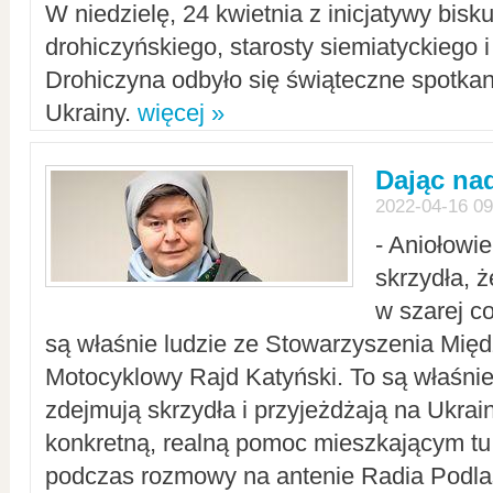
W niedzielę, 24 kwietnia z inicjatywy bisk
drohiczyńskiego, starosty siemiatyckiego i
Drohiczyna odbyło się świąteczne spotka
Ukrainy.
więcej »
Dając nad
2022-04-16 09
- Aniołowi
skrzydła, 
w szarej c
są właśnie ludzie ze Stowarzyszenia Mi
Motocyklowy Rajd Katyński. To są właśnie 
zdejmują skrzydła i przyjeżdżają na Ukrai
konkretną, realną pomoc mieszkającym tu
podczas rozmowy na antenie Radia Podlas