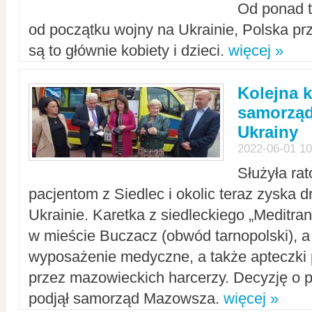
Od ponad tr
od początku wojny na Ukrainie, Polska p
są to głównie kobiety i dzieci.
więcej »
Kolejna k
samorząd
Ukrainy
2022-06-01 10
Służyła ra
pacjentom z Siedlec i okolic teraz zyska d
Ukrainie. Karetka z siedleckiego „Meditrans
w mieście Buczacz (obwód tarnopolski), a
wyposażenie medyczne, a także apteczki
przez mazowieckich harcerzy. Decyzję o 
podjął samorząd Mazowsza.
więcej »