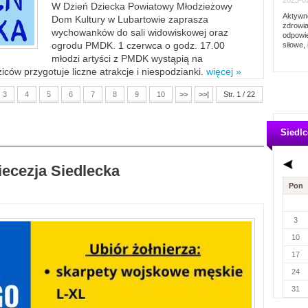
2023-02
W Dzień Dziecka Powiatowy Młodzieżowy
Aktywno
Dom Kultury w Lubartowie zaprasza
zdrowia
wychowanków do sali widowiskowej oraz
odpowie
ogrodu PMDK. 1 czerwca o godz. 17.00
siłowe, 
młodzi artyści z PMDK wystąpią na
ców przygotuje liczne atrakcje i niespodzianki.
więcej »
3
4
5
6
7
8
9
10
>>
>>|
Str. 1 / 22
Siedlc
iecezja Siedlecka
Pon
3
10
17
24
31