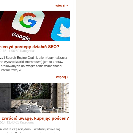
więcej »
mierzyć postępy działań SEO?
-15 11:06:39 Kategoria:
yli Search Engine Optimization (optymalizacja
od wyszukiwarki internetowe) jest to zestaw
k stosowanych do zwiększenia widoczności
 internetowej w...
więcej »
 zwrócić uwagę, kupując pościel?
-14 12:48:01 Kategoria:
ia jest tą częścią domu, w której szuka się