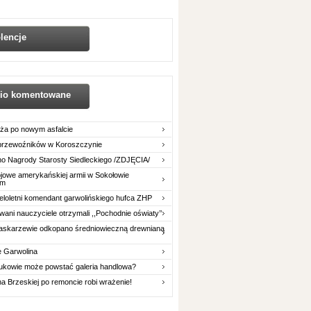
lencje
nio komentowane
ża po nowym asfalcie
 przewoźników w Koroszczynie
o Nagrody Starosty Siedleckiego /ZDJĘCIA/
owe amerykańskiej armii w Sokołowie
im
eloletni komendant garwolińskiego hufca ZHP
ani nauczyciele otrzymali ,,Pochodnie oświaty’’
askarzewie odkopano średniowieczną drewnianą
e Garwolina
ukowie może powstać galeria handlowa?
na Brzeskiej po remoncie robi wrażenie!