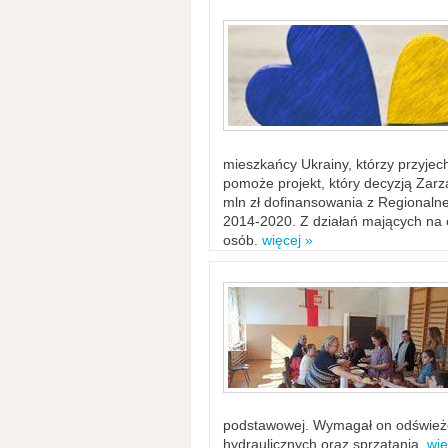
mieszkańcy Ukrainy, którzy przyje
pomoże projekt, który decyzją Za
mln zł dofinansowania z Regiona
2014-2020. Z działań mających na ce
osób.
więcej »
podstawowej. Wymagał on odświeżen
hydraulicznych oraz sprzątania.
wię