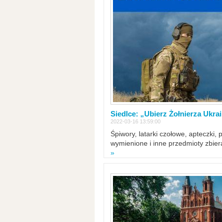
Siedlce: „Ubierz Żołnierza Ukra
2022-03-16 13:59:00
Śpiwory, latarki czołowe, apteczki, 
wymienione i inne przedmioty zbie
»