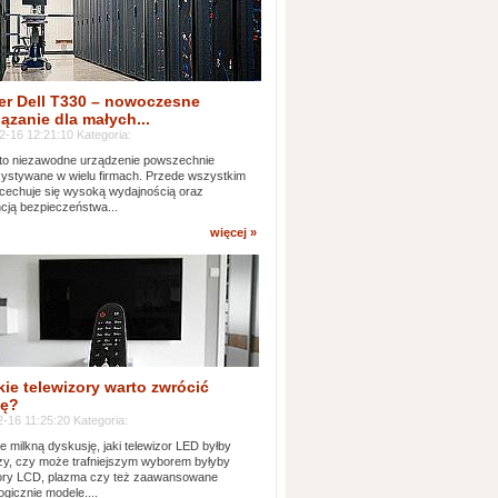
er Dell T330 – nowoczesne
ązanie dla małych...
2-16 12:21:10 Kategoria:
to niezawodne urządzenie powszechnie
ystywane w wielu firmach. Przede wszystkim
 cechuje się wysoką wydajnością oraz
cją bezpieczeństwa...
więcej »
kie telewizory warto zwrócić
ę?
-16 11:25:20 Kategoria:
e milkną dyskusję, jaki telewizor LED byłby
zy, czy może trafniejszym wyborem byłyby
zory LCD, plazma czy też zaawansowane
ogicznie modele....