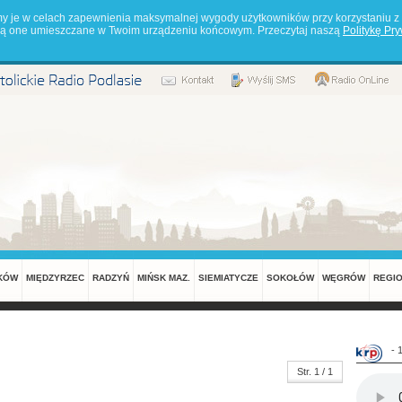
my je w celach zapewnienia maksymalnej wygody użytkowników przy korzystaniu z 
będą one umieszczane w Twoim urządzeniu końcowym. Przeczytaj naszą
Politykę Pr
KÓW
MIĘDZYRZEC
RADZYŃ
MIŃSK MAZ.
SIEMIATYCZE
SOKOŁÓW
WĘGRÓW
REGI
- 
Str. 1 / 1