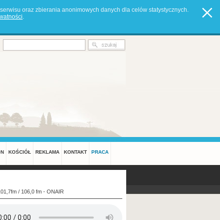
serwisu oraz zbierania anonimowych danych dla celów statystycznych.
ywatności
.
ON
KOŚCIÓŁ
REKLAMA
KONTAKT
PRACA
101,7fm / 106,0 fm - ONAIR