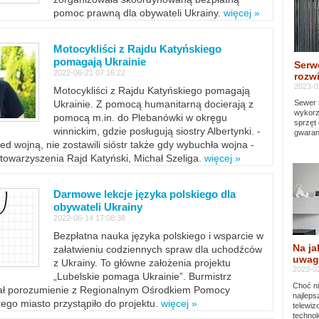
pomoc prawną dla obywateli Ukrainy.
więcej »
Motocykliści z Rajdu Katyńskiego
pomagają Ukrainie
Serw
2022-06-21 07:16:22
rozwi
2023-0
Motocykliści z Rajdu Katyńskiego pomagają
Sewer 
Ukrainie. Z pomocą humanitarną docierają z
wykorz
pomocą m.in. do Plebanówki w okręgu
sprzęt
winnickim, gdzie posługują siostry Albertynki. -
gwaran
ed wojną, nie zostawili sióstr także gdy wybuchła wojna -
towarzyszenia Rajd Katyński, Michał Szeliga.
więcej »
Darmowe lekcje języka polskiego dla
obywateli Ukrainy
2022-06-14 17:08:38
Bezpłatna nauka języka polskiego i wsparcie w
Na ja
załatwieniu codziennych spraw dla uchodźców
uwag
z Ukrainy. To główne założenia projektu
2023-02
„Lubelskie pomaga Ukrainie”. Burmistrz
Choć ni
sał porozumienie z Regionalnym Ośrodkiem Pomocy
najleps
ego miasto przystąpiło do projektu.
więcej »
telewi
technol