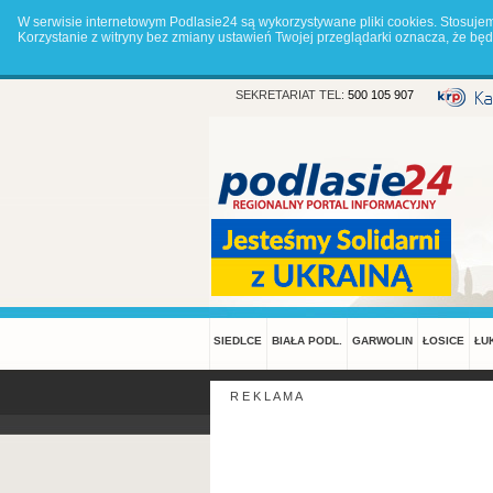
W serwisie internetowym Podlasie24 są wykorzystywane pliki cookies. Stosuje
Korzystanie z witryny bez zmiany ustawień Twojej przeglądarki oznacza, że 
SEKRETARIAT TEL:
500 105 907
SIEDLCE
BIAŁA PODL.
GARWOLIN
ŁOSICE
ŁU
R E K L A M A