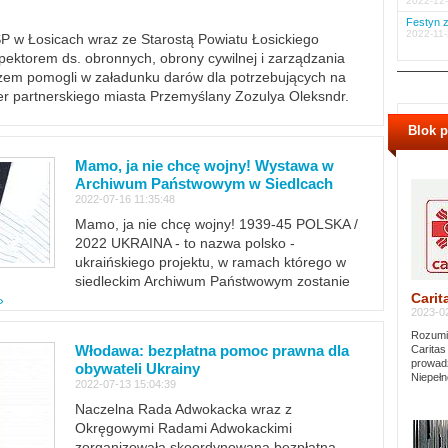
2022-12-
Festyn z
2022-11-
PSP w Łosicach wraz ze Starostą Powiatu Łosickiego
ektorem ds. obronnych, obrony cywilnej i zarządzania
m pomogli w załadunku darów dla potrzebujących na
er partnerskiego miasta Przemyślany Zozulya Oleksndr.
Blok 
Mamo, ja nie chcę wojny! Wystawa w
Archiwum Państwowym w Siedlcach
2022-07-16 11:35:48
Mamo, ja nie chcę wojny! 1939-45 POLSKA /
2022 UKRAINA - to nazwa polsko -
ukraińskiego projektu, w ramach którego w
siedleckim Archiwum Państwowym zostanie
Carit
»
2023-02
Rozumie
Włodawa: bezpłatna pomoc prawna dla
Caritas
prowadz
obywateli Ukrainy
Niepełn
2022-07-13 15:04:39
Naczelna Rada Adwokacka wraz z
Okręgowymi Radami Adwokackimi
zorganizowała skoordynowaną bezpłatną