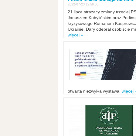
2022-07-23 12:56:05
21 lipca strażacy zmiany trzeciej 
Januszem Kobylińskim oraz Podinsp
kryzysowego Romanem Kasprowicze
Ukrainie. Dary odebrał osobiście m
więcej »
otwarta niezwykła wystawa.
więcej 