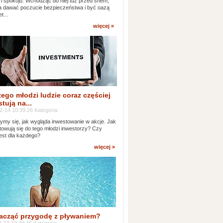
 i spokoju. Wchodząc do niej tuż przed snem,
 dawać poczucie bezpieczeństwa i być oazą
t...
więcej »
ego młodzi ludzie coraz częściej
tują na...
2-14 10:39:26 Kategoria:
ymy się, jak wygląda inwestowanie w akcje. Jak
towują się do tego młodzi inwestorzy? Czy
jest dla każdego?
więcej »
acząć przygodę z pływaniem?