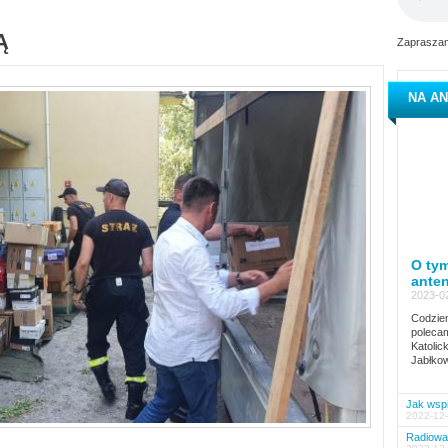
Ą
Zapraszam
NA AN
O tym
ante
2023-02
Codzien
polecam
Katolic
Jabłkow
Jak wspi
2022-12-
Radiowa 