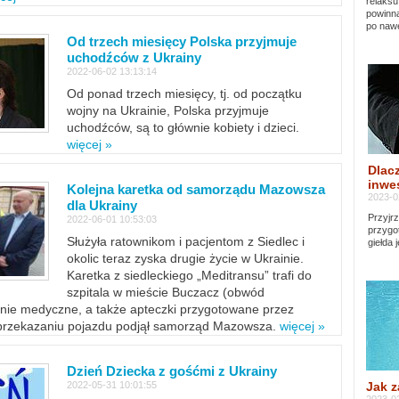
relaksu
powinna
po nawe
Od trzech miesięcy Polska przyjmuje
uchodźców z Ukrainy
2022-06-02 13:13:14
Od ponad trzech miesięcy, tj. od początku
wojny na Ukrainie, Polska przyjmuje
uchodźców, są to głównie kobiety i dzieci.
więcej »
Dlacz
inwes
Kolejna karetka od samorządu Mazowsza
2023-0
dla Ukrainy
Przyjrz
2022-06-01 10:53:03
przygo
Służyła ratownikom i pacjentom z Siedlec i
giełda 
okolic teraz zyska drugie życie w Ukrainie.
Karetka z siedleckiego „Meditransu” trafi do
szpitala w mieście Buczacz (obwód
enie medyczne, a także apteczki przygotowane przez
 przekazaniu pojazdu podjął samorząd Mazowsza.
więcej »
Dzień Dziecka z gośćmi z Ukrainy
Jak z
2022-05-31 10:01:55