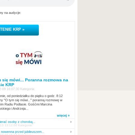
y na audycje:
TENIE KRP »
 się mówi... Poranna rozmowa na
nie KRP
-09 16:07:30 Kategoria:
nie, od poniedziałku do piątku o godz. 8:12
y "O tym się mówi..." poranną rozmowę w
kim Radiu Podlasie. Gośćmi Marcina
skiego i Andrzeja...
więcej »
erać osoby z chorobą...
13 13:12:00 Kategoria:
nowenna przed jubileuszem...