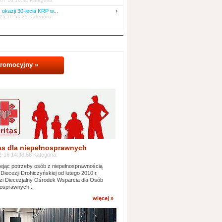
07 10:16:34 Kategoria:
 okazji 30-lecia KRP w...
25 10:54:35 Kategoria:
promocyjny »
as dla niepełnosprawnych
-16 14:38:58 Kategoria:
jąc potrzeby osób z niepełnosprawnością
 Diecezji Drohiczyńskiej od lutego 2010 r.
i Diecezjalny Ośrodek Wsparcia dla Osób
osprawnych...
więcej »