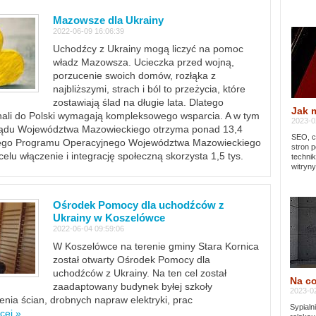
Mazowsze dla Ukrainy
2022-06-09 16:06:39
Uchodźcy z Ukrainy mogą liczyć na pomoc
władz Mazowsza. Ucieczka przed wojną,
porzucenie swoich domów, rozłąka z
najbliższymi, strach i ból to przeżycia, które
zostawiają ślad na długie lata. Dlatego
Jak 
chali do Polski wymagają kompleksowego wsparcia. A w tym
2023-02
rządu Województwa Mazowieckiego otrzyma ponad 13,4
SEO, cz
lnego Programu Operacyjnego Województwa Mazowieckiego
stron p
lu włączenie i integrację społeczną skorzysta 1,5 tys.
techni
witryny
Ośrodek Pomocy dla uchodźców z
Ukrainy w Koszelówce
2022-06-04 09:59:06
W Koszelówce na terenie gminy Stara Kornica
został otwarty Ośrodek Pomocy dla
uchodźców z Ukrainy. Na ten cel został
Na co
zaadaptowany budynek byłej szkoły
2023-02
ia ścian, drobnych napraw elektryki, prac
Sypialn
cej »