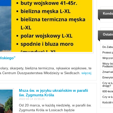
Kondo
Ostat
Do Zabu
Protest
ińskiego”
Wręczon
Wozy boj
Podlask
polary, skarpety, bielizna termiczna, rękawice wojskowe, te
Zmarł wi
ra Centrum Duszpasterstwa Młodzieży w Siedlcach.
więcej
Emerytow
Czy w Ł
drogę?
Msza św. w języku ukraińskim w parafii
600-leci
św. Zygmunta Króla
Czy w Ł
2022-03-14 15:55:26
Kościół 
Od 20 marca, w każdą niedzielę, w parafii św.
Zygmunta Króla w Łosicach będzie