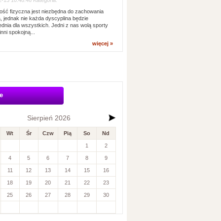
-13 10:48:46 Kategoria:
ść fizyczna jest niezbędna do zachowania
, jednak nie każda dyscyplina będzie
dnia dla wszystkich. Jedni z nas wolą sporty
inni spokojną...
więcej »
e
Sierpień 2026
Wt
Śr
Czw
Pią
So
Nd
1
2
4
5
6
7
8
9
11
12
13
14
15
16
18
19
20
21
22
23
25
26
27
28
29
30