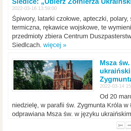
Siedlce: „Ubierz Żołnierza Ukraińs
2022-03-16 13:59:00
Śpiwory, latarki czołowe, apteczki, polary, 
termiczna, rękawice wojskowe, te wymieni
przedmioty zbiera Centrum Duszpasterst
Siedlcach.
więcej »
Msza św.
ukraiński
Zygmunta
2022-03-14 15
Od 20 mar
niedzielę, w parafii św. Zygmunta Króla w
odprawiana Msza św. w języku ukraiński
|<<
<<