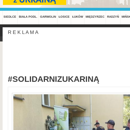
SIEDLCE
BIAŁA PODL.
GARWOLIN
ŁOSICE
ŁUKÓW
MIĘDZYRZEC
RADZYŃ
MIŃS
R E K L A M A
#SOLIDARNIZUKARINĄ