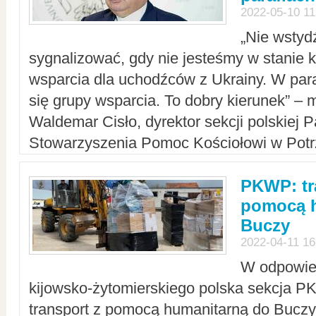
2022-05-10 11
„Nie wstyd
sygnalizować, gdy nie jesteśmy w stanie
wsparcia dla uchodźców z Ukrainy. W para
się grupy wsparcia. To dobry kierunek” – m
Waldemar Cisło, dyrektor sekcji polskiej 
Stowarzyszenia Pomoc Kościołowi w Potr
PKWP: tr
pomocą h
Buczy
2022-04-11 16
W odpowied
kijowsko-żytomierskiego polska sekcja 
transport z pomocą humanitarną do Buczy,