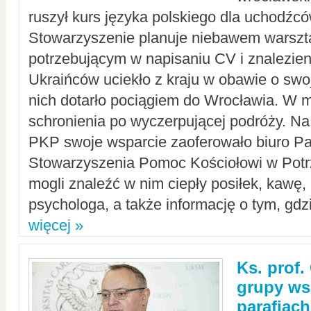
ruszył kurs języka polskiego dla uchodźcó
Stowarzyszenie planuje niebawem warszt
potrzebującym w napisaniu CV i znalezieni
Ukraińców uciekło z kraju w obawie o swoj
nich dotarło pociągiem do Wrocławia. W m
schronienia po wyczerpującej podróży. 
PKP swoje wsparcie zaoferowało biuro P
Stowarzyszenia Pomoc Kościołowi w Potr
mogli znaleźć w nim ciepły posiłek, kawę,
psychologa, a także informację o tym, gdzi
więcej »
Ks. prof.
grupy ws
parafiach