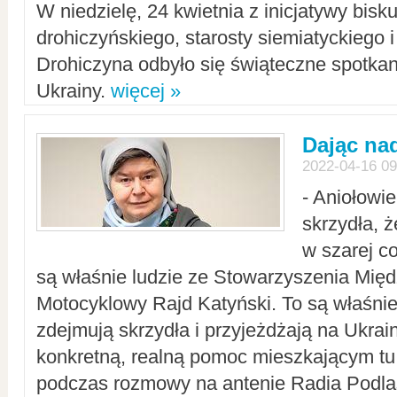
W niedzielę, 24 kwietnia z inicjatywy bisk
drohiczyńskiego, starosty siemiatyckiego i
Drohiczyna odbyło się świąteczne spotka
Ukrainy.
więcej »
Dając nad
2022-04-16 09
- Aniołowi
skrzydła, 
w szarej c
są właśnie ludzie ze Stowarzyszenia Mi
Motocyklowy Rajd Katyński. To są właśnie 
zdejmują skrzydła i przyjeżdżają na Ukrai
konkretną, realną pomoc mieszkającym tu
podczas rozmowy na antenie Radia Podlas