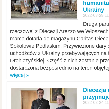
humanita
Ukrainy
2022-03-29 11
Druga part
rzeczowej z Diecezji Arezzo we Włoszech 
marca dotarła do magazynu Caritas Diecez
Sokołowie Podlaskim. Przywiezione dary 
uchodźców z Ukrainy przebywających na t
Drohiczyńskiej. Część z nich zostanie pr
dostarczona bezpośrednio na teren objęte
więcej »
Diecezja
przyjmuj
2022-03-24 11