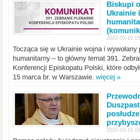
Biskupi 
Ukrainie 
humanit
(komunik
2022-03-15 15
Tocząca się w Ukrainie wojna i wywołany 
humanitarny – to główny temat 391. Zebr
Konferencji Episkopatu Polski, które odbył
15 marca br. w Warszawie.
więcej »
Przewodn
Duszpast
posłudze
przybys
2022-03-15 15