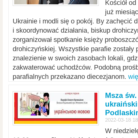
Kościół od
już miesią
Ukrainie i modli się o pokój. By zachęcić
i skoordynować działania, biskup drohicz
zorganizował spotkanie księży proboszczó
drohiczyńskiej. Wszystkie parafie zostały
znalezienie w swoich zasobach lokali, gd
zakwaterować uchodźców. Podobną prośb
parafialnych przekazano diecezjanom.
wię
Msza św.
ukraińsk
Podlaski
2022-03-18 18
W niedziel