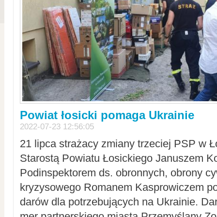
Powiat łosicki pomaga Ukrainie
2022-07-23 12:56:05
21 lipca strażacy zmiany trzeciej PSP w 
Starostą Powiatu Łosickiego Januszem Ko
Podinspektorem ds. obronnych, obrony cyw
kryzysowego Romanem Kasprowiczem po
darów dla potrzebujących na Ukrainie. Dar
mer partnerskiego miasta Przemyślany Zo