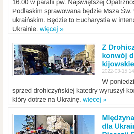
16.00 w parafii pw. Najświętszej Opatrzno
Podlaskim sprawowana będzie Msza Św. 
ukraińskim. Będzie to Eucharystia w intenc
Ukrainie.
więcej »
Z Drohic
konwój d
kijowskie
2022-03-15 14
W poniedzi
sprzed drohiczyńskiej katedry wyruszył k
który dotrze na Ukrainę.
więcej »
Międzyn
dla Ukra