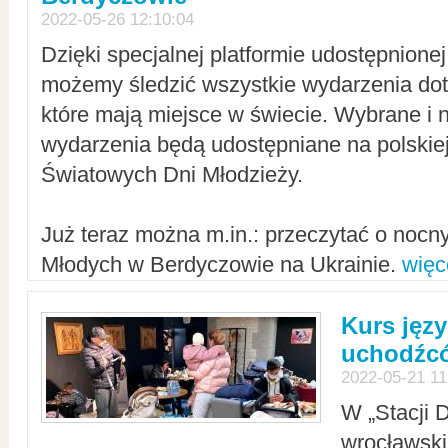
2022-05-26 12:10:04
Dzięki specjalnej platformie udostępnione
możemy śledzić wszystkie wydarzenia dot
które mają miejsce w świecie. Wybrane i 
wydarzenia będą udostępniane na polskiej
Światowych Dni Młodzieży.
Już teraz można m.in.: przeczytać o noc
Młodych w Berdyczowie na Ukrainie.
więc
Kurs języ
uchodźcó
2022-05-21 11
W „Stacji D
wrocławsk