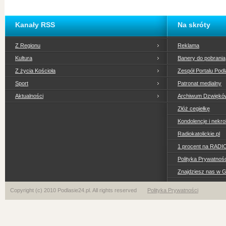
Kanały RSS
Na skróty
Z Regionu
Reklama
Kultura
Banery do pobrania
Z życia Kościoła
Zespół Portalu Podl
Sport
Patronat medialny
Aktualności
Archiwum Dzwiękó
Złóż cegiełkę
Kondolencje i nekro
Radiokatolickie.pl
1 procent na RADI
Polityka Prywatno
Znajdziesz nas w 
Copyright (c) 2010 Podlasie24.pl. All rights reserved
Polityka Prywatności