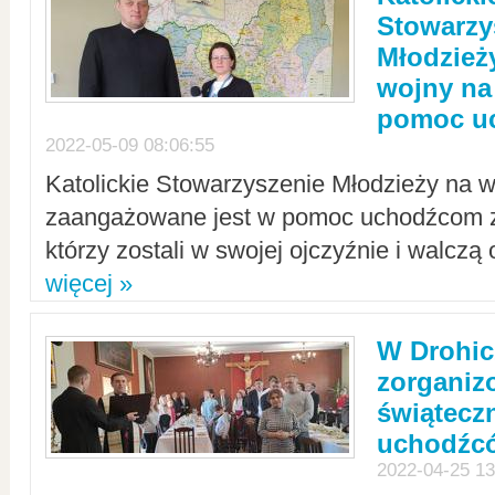
Stowarzy
Młodzież
wojny na 
pomoc u
2022-05-09 08:06:55
Katolickie Stowarzyszenie Młodzieży na w
zaangażowane jest w pomoc uchodźcom z 
którzy zostali w swojej ojczyźnie i walczą 
więcej »
W Drohic
zorgani
świątecz
uchodźc
2022-04-25 13