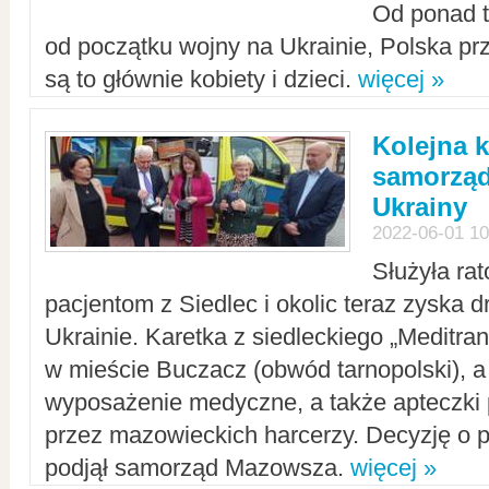
Od ponad tr
od początku wojny na Ukrainie, Polska p
są to głównie kobiety i dzieci.
więcej »
Kolejna k
samorząd
Ukrainy
2022-06-01 10
Służyła ra
pacjentom z Siedlec i okolic teraz zyska d
Ukrainie. Karetka z siedleckiego „Meditrans
w mieście Buczacz (obwód tarnopolski), a
wyposażenie medyczne, a także apteczki
przez mazowieckich harcerzy. Decyzję o 
podjął samorząd Mazowsza.
więcej »