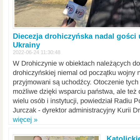
Diecezja drohiczyńska nadal gości
Ukrainy
2022-06-24 11:30:48
W Drohiczynie w obiektach należących do 
drohiczyńskiej niemal od początku wojny 
przyjmowani są uchodźcy. Otoczenie tych 
możliwe dzięki wsparciu państwa, ale też 
wielu osób i instytucji, powiedział Radiu P
Jurczak - dyrektor administracyjny Kurii D
więcej »
Katolicki