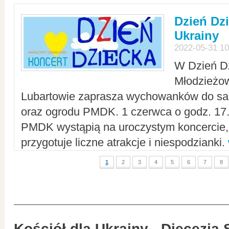
Dzień Dz
Ukrainy
2022-05-31 10
W Dzień D
Młodzieżo
Lubartowie zaprasza wychowanków do sal
oraz ogrodu PMDK. 1 czerwca o godz. 17.0
PMDK wystąpią na uroczystym koncercie
przygotuje liczne atrakcje i niespodzianki.
1
2
3
4
5
6
7
8
Kościół dla Ukrainy - Diecezja 