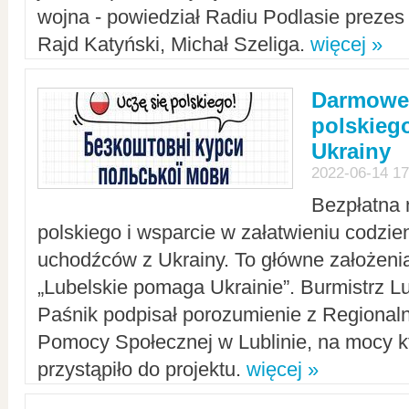
wojna - powiedział Radiu Podlasie preze
Rajd Katyński, Michał Szeliga.
więcej »
Darmowe 
polskiego
Ukrainy
2022-06-14 17
Bezpłatna 
polskiego i wsparcie w załatwieniu codzi
uchodźców z Ukrainy. To główne założenia
„Lubelskie pomaga Ukrainie”. Burmistrz L
Paśnik podpisał porozumienie z Regiona
Pomocy Społecznej w Lublinie, na mocy k
przystąpiło do projektu.
więcej »