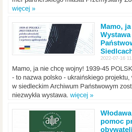
więcej »
Mamo, ja
Wystawa
Państwo
Siedlcac
2022-07-16 11
Mamo, ja nie chcę wojny! 1939-45 POLS
- to nazwa polsko - ukraińskiego projektu
w siedleckim Archiwum Państwowym zosta
niezwykła wystawa.
więcej »
Włodawa:
pomoc pr
obywatel