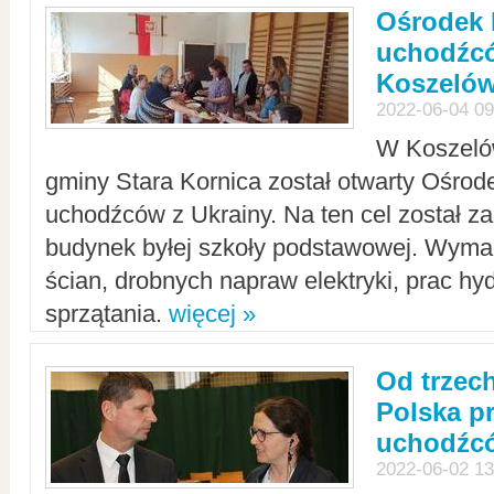
Ośrodek 
uchodźcó
Koszeló
2022-06-04 09
W Koszelów
gminy Stara Kornica został otwarty Ośro
uchodźców z Ukrainy. Na ten cel został 
budynek byłej szkoły podstawowej. Wyma
ścian, drobnych napraw elektryki, prac hy
sprzątania.
więcej »
Od trzec
Polska p
uchodźcó
2022-06-02 13