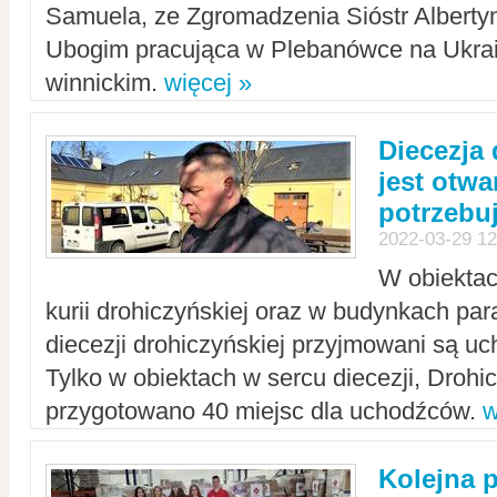
Samuela, ze Zgromadzenia Sióstr Alberty
Ubogim pracująca w Plebanówce na Ukrai
winnickim.
więcej »
Diecezja
jest otwa
potrzebu
2022-03-29 12
W obiektac
kurii drohiczyńskiej oraz w budynkach para
diecezji drohiczyńskiej przyjmowani są uc
Tylko w obiektach w sercu diecezji, Drohi
przygotowano 40 miejsc dla uchodźców.
w
Kolejna 