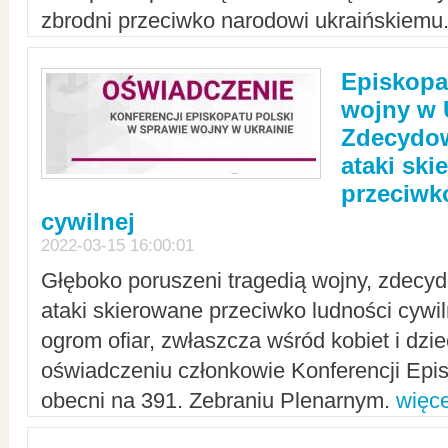
zbrodni przeciwko narodowi ukraińskiemu
Episkopa
wojny w 
Zdecydow
ataki sk
przeciwk
cywilnej
2022-03-15 16:00:01
Głęboko poruszeni tragedią wojny, zdecy
ataki skierowane przeciwko ludności cywi
ogrom ofiar, zwłaszcza wśród kobiet i dzie
oświadczeniu członkowie Konferencji Epis
obecni na 391. Zebraniu Plenarnym.
więce