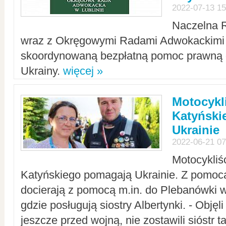
2022-07-13 15
Naczelna 
wraz z Okręgowymi Radami Adwokackimi 
skoordynowaną bezpłatną pomoc prawną d
Ukrainy.
więcej »
Motocykli
Katyński
Ukrainie
2022-06-21 07
Motocykliś
Katyńskiego pomagają Ukrainie. Z pomoc
docierają z pomocą m.in. do Plebanówki w
gdzie posługują siostry Albertynki. - Objęl
jeszcze przed wojną, nie zostawili sióstr 