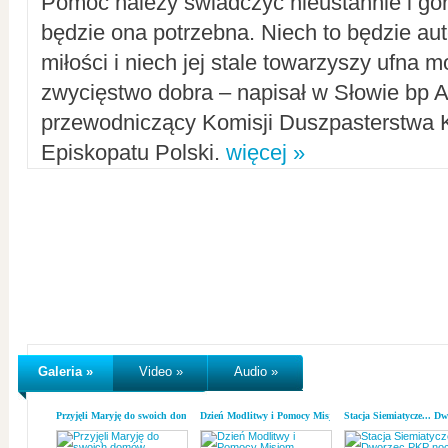
Pomoc należy świadczyć nieustannie i gorl
będzie ona potrzebna. Niech to będzie au
miłości i niech jej stale towarzyszy ufna m
zwycięstwo dobra – napisał w Słowie bp A
przewodniczący Komisji Duszpasterstwa K
Episkopatu Polski.
więcej »
Galeria »
Video »
Audio »
Przyjęli Maryję do swoich domów
Dzień Modlitwy i Pomocy Misjom
Stacja Siemiatycze... D