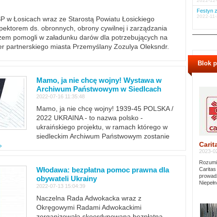
2022-12-
Festyn z
2022-11-
PSP w Łosicach wraz ze Starostą Powiatu Łosickiego
ektorem ds. obronnych, obrony cywilnej i zarządzania
m pomogli w załadunku darów dla potrzebujących na
er partnerskiego miasta Przemyślany Zozulya Oleksndr.
Blok 
Mamo, ja nie chcę wojny! Wystawa w
Archiwum Państwowym w Siedlcach
2022-07-16 11:35:48
Mamo, ja nie chcę wojny! 1939-45 POLSKA /
2022 UKRAINA - to nazwa polsko -
ukraińskiego projektu, w ramach którego w
siedleckim Archiwum Państwowym zostanie
Carit
»
2023-02
Rozumie
Włodawa: bezpłatna pomoc prawna dla
Caritas
prowadz
obywateli Ukrainy
Niepełn
2022-07-13 15:04:39
Naczelna Rada Adwokacka wraz z
Okręgowymi Radami Adwokackimi
zorganizowała skoordynowaną bezpłatną