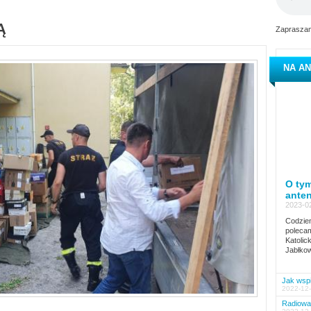
Ą
Zapraszam
NA AN
O tym
ante
2023-02
Codzien
polecam
Katolic
Jabłkow
Jak wspi
2022-12-
Radiowa 