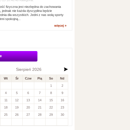
-13 10:48:46 Kategoria:
ść fizyczna jest niezbędna do zachowania
, jednak nie każda dyscyplina będzie
dnia dla wszystkich. Jedni z nas wolą sporty
inni spokojną...
więcej »
e
Sierpień 2026
Wt
Śr
Czw
Pią
So
Nd
1
2
4
5
6
7
8
9
11
12
13
14
15
16
18
19
20
21
22
23
25
26
27
28
29
30