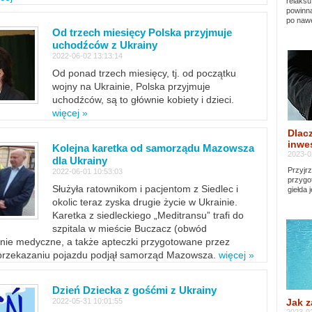
relaksu
powinna
po nawe
Od trzech miesięcy Polska przyjmuje
uchodźców z Ukrainy
2022-06-02 13:13:14
Od ponad trzech miesięcy, tj. od początku
wojny na Ukrainie, Polska przyjmuje
uchodźców, są to głównie kobiety i dzieci.
więcej »
Dlacz
inwes
Kolejna karetka od samorządu Mazowsza
2023-0
dla Ukrainy
Przyjrz
2022-06-01 10:53:03
przygo
Służyła ratownikom i pacjentom z Siedlec i
giełda 
okolic teraz zyska drugie życie w Ukrainie.
Karetka z siedleckiego „Meditransu” trafi do
szpitala w mieście Buczacz (obwód
enie medyczne, a także apteczki przygotowane przez
 przekazaniu pojazdu podjął samorząd Mazowsza.
więcej »
Dzień Dziecka z gośćmi z Ukrainy
Jak z
2022-05-31 10:01:55