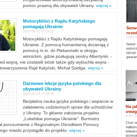
pomoc prawną dla obywateli Ukrainy.
więcej »
Motocykliści z Rajdu Katyńskiego
pomagają Ukrainie
Serw
2022-06-21 07:16:22
rozwi
2023-0
Motocykliści z Rajdu Katyńskiego pomagają
Sewer 
Ukrainie. Z pomocą humanitarną docierają z
wykorz
pomocą m.in. do Plebanówki w okręgu
sprzęt
winnickim, gdzie posługują siostry Albertynki. -
gwaran
ed wojną, nie zostawili sióstr także gdy wybuchła wojna -
towarzyszenia Rajd Katyński, Michał Szeliga.
więcej »
Darmowe lekcje języka polskiego dla
obywateli Ukrainy
2022-06-14 17:08:38
Bezpłatna nauka języka polskiego i wsparcie w
Na ja
załatwieniu codziennych spraw dla uchodźców
uwag
z Ukrainy. To główne założenia projektu
2023-02
„Lubelskie pomaga Ukrainie”. Burmistrz
Choć ni
sał porozumienie z Regionalnym Ośrodkiem Pomocy
najleps
ego miasto przystąpiło do projektu.
więcej »
telewi
technol