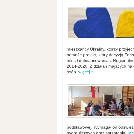
mieszkańcy Ukrainy, którzy przyje
pomoże projekt, który decyzją Za
mln zł dofinansowania z Regiona
2014-2020. Z działań mających na ce
osób.
więcej »
podstawowej. Wymagał on odświeżen
hydraulicznych oraz sprzątania.
wię