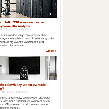
er Dell T330 – nowoczesne
ązanie dla małych...
2-16 12:21:10 Kategoria:
to niezawodne urządzenie powszechnie
ystywane w wielu firmach. Przede wszystkim
 cechuje się wysoką wydajnością oraz
cją bezpieczeństwa...
więcej »
kie telewizory warto zwrócić
ę?
-16 11:25:20 Kategoria:
e milkną dyskusję, jaki telewizor LED byłby
zy, czy może trafniejszym wyborem byłyby
zory LCD, plazma czy też zaawansowane
ogicznie modele....