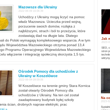
Mazowsze dla Ukrainy
2022-06-09 16:06:39
Uchodźcy z Ukrainy mogą liczyć na pomoc
władz Mazowsza. Ucieczka przed wojną,
porzucenie swoich domów, rozłąka z
najbliższymi, strach i ból to przeżycia, które
zostawiają ślad na długie lata. Dlatego
Jak 
chali do Polski wymagają kompleksowego wsparcia. A w tym
2023-02
rządu Województwa Mazowieckiego otrzyma ponad 13,4
SEO, cz
lnego Programu Operacyjnego Województwa Mazowieckiego
stron p
lu włączenie i integrację społeczną skorzysta 1,5 tys.
techni
witryny
Ośrodek Pomocy dla uchodźców z
Ukrainy w Koszelówce
2022-06-04 09:59:06
W Koszelówce na terenie gminy Stara Kornica
został otwarty Ośrodek Pomocy dla
uchodźców z Ukrainy. Na ten cel został
Na co
zaadaptowany budynek byłej szkoły
2023-02
ia ścian, drobnych napraw elektryki, prac
Sypialn
cej »