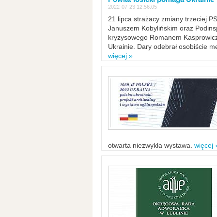
2022-07-23 12:56:05
21 lipca strażacy zmiany trzeciej 
Januszem Kobylińskim oraz Podinsp
kryzysowego Romanem Kasprowicze
Ukrainie. Dary odebrał osobiście m
więcej »
otwarta niezwykła wystawa.
więcej 