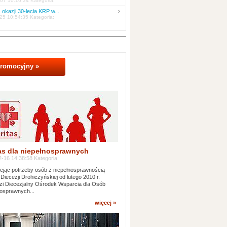
07 10:16:34 Kategoria:
 okazji 30-lecia KRP w...
25 10:54:35 Kategoria:
promocyjny »
as dla niepełnosprawnych
-16 14:38:58 Kategoria:
jąc potrzeby osób z niepełnosprawnością
 Diecezji Drohiczyńskiej od lutego 2010 r.
i Diecezjalny Ośrodek Wsparcia dla Osób
osprawnych...
więcej »