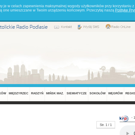
my je w celach zapewnienia maksymalnej wygody użytkowników przy korzystaniu z 
będą one umieszczane w Twoim urządzeniu końcowym. Przeczytaj naszą
Politykę Pr
KÓW
MIĘDZYRZEC
RADZYŃ
MIŃSK MAZ.
SIEMIATYCZE
SOKOŁÓW
WĘGRÓW
REGI
- 
Str. 1 / 1