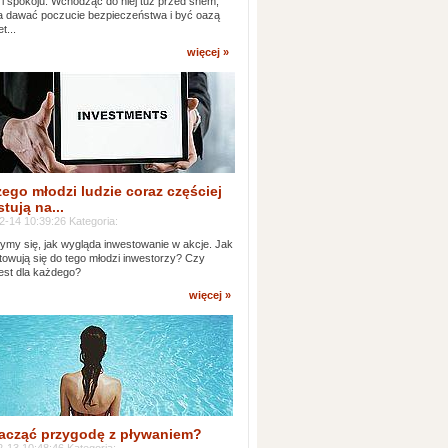
 i spokoju. Wchodząc do niej tuż przed snem,
 dawać poczucie bezpieczeństwa i być oazą
t...
więcej »
ego młodzi ludzie coraz częściej
tują na...
2-14 10:39:26 Kategoria:
ymy się, jak wygląda inwestowanie w akcje. Jak
towują się do tego młodzi inwestorzy? Czy
jest dla każdego?
więcej »
acząć przygodę z pływaniem?