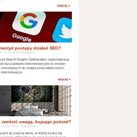
więcej »
mierzyć postępy działań SEO?
-15 11:06:39 Kategoria:
yli Search Engine Optimization (optymalizacja
od wyszukiwarki internetowe) jest to zestaw
k stosowanych do zwiększenia widoczności
 internetowej w...
więcej »
 zwrócić uwagę, kupując pościel?
-14 12:48:01 Kategoria:
ia jest tą częścią domu, w której szuka się