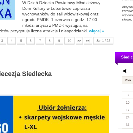
2023-02
W Dzień Dziecka Powiatowy Młodzieżowy
Aktywno
Dom Kultury w Lubartowie zaprasza
zdrowia
wychowanków do sali widowiskowej oraz
odpowie
ogrodu PMDK. 1 czerwca o godz. 17.00
siłowe, 
młodzi artyści z PMDK wystąpią na
ców przygotuje liczne atrakcje i niespodzianki.
więcej »
3
4
5
6
7
8
9
10
>>
>>|
Str. 1 / 22
Siedlc
iecezja Siedlecka
Pon
3
10
17
24
31