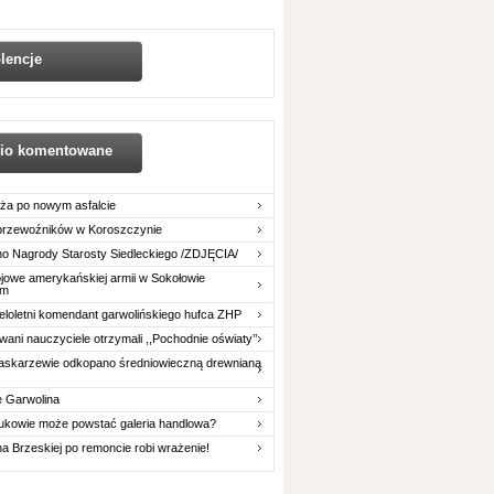
lencje
nio komentowane
ża po nowym asfalcie
 przewoźników w Koroszczynie
o Nagrody Starosty Siedleckiego /ZDJĘCIA/
owe amerykańskiej armii w Sokołowie
im
eloletni komendant garwolińskiego hufca ZHP
ani nauczyciele otrzymali ,,Pochodnie oświaty’’
askarzewie odkopano średniowieczną drewnianą
e Garwolina
ukowie może powstać galeria handlowa?
na Brzeskiej po remoncie robi wrażenie!