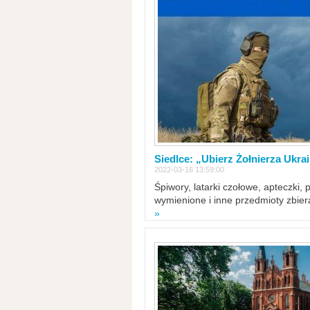
Siedlce: „Ubierz Żołnierza Ukra
2022-03-16 13:59:00
Śpiwory, latarki czołowe, apteczki, 
wymienione i inne przedmioty zbie
»