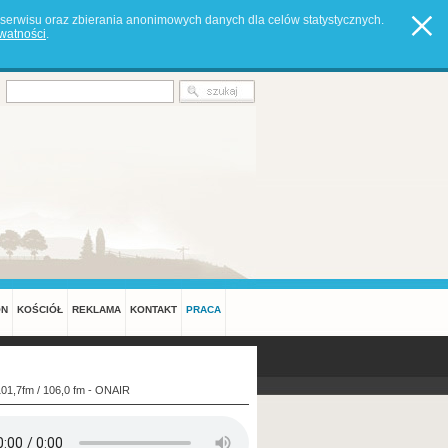
serwisu oraz zbierania anonimowych danych dla celów statystycznych.
ywatności
.
ON
KOŚCIÓŁ
REKLAMA
KONTAKT
PRACA
101,7fm / 106,0 fm - ONAIR