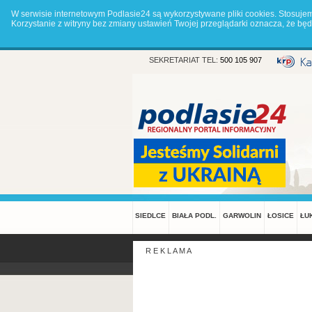
W serwisie internetowym Podlasie24 są wykorzystywane pliki cookies. Stosuje
Korzystanie z witryny bez zmiany ustawień Twojej przeglądarki oznacza, że 
SEKRETARIAT TEL:
500 105 907
SIEDLCE
BIAŁA PODL.
GARWOLIN
ŁOSICE
ŁU
R E K L A M A