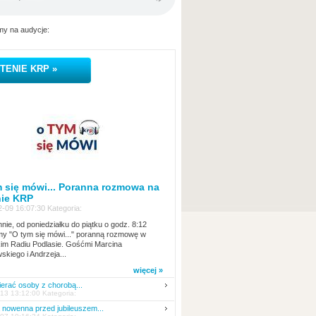
y na audycje:
TENIE KRP »
 się mówi... Poranna rozmowa na
nie KRP
-09 16:07:30 Kategoria:
nie, od poniedziałku do piątku o godz. 8:12
y "O tym się mówi..." poranną rozmowę w
kim Radiu Podlasie. Gośćmi Marcina
skiego i Andrzeja...
więcej »
erać osoby z chorobą...
13 13:12:00 Kategoria:
nowenna przed jubileuszem...