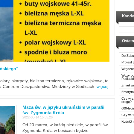
Kondo
Ostat
Do Zabu
Protest
ińskiego”
Wręczon
Wozy boj
Podlask
polary, skarpety, bielizna termiczna, rękawice wojskowe, te
Zmarł wi
ra Centrum Duszpasterstwa Młodzieży w Siedlcach.
więcej
Emerytow
Czy w Ł
drogę?
Msza św. w języku ukraińskim w parafii
600-leci
św. Zygmunta Króla
Czy w Ł
2022-03-14 15:55:26
Kościół 
Od 20 marca, w każdą niedzielę, w parafii św.
Zygmunta Króla w Łosicach będzie