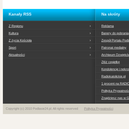
Kanały RSS
Na skróty
Z Regionu
Reklama
Kultura
Banery do pobrania
Z życia Kościoła
Zespół Portalu Podl
Sport
Patronat medialny
Aktualności
Archiwum Dzwiękó
Złóż cegiełkę
Kondolencje i nekro
Radiokatolickie.pl
1 procent na RADI
Polityka Prywatno
Znajdziesz nas w 
Copyright (c) 2010 Podlasie24.pl. All rights reserved
Polityka Prywatności