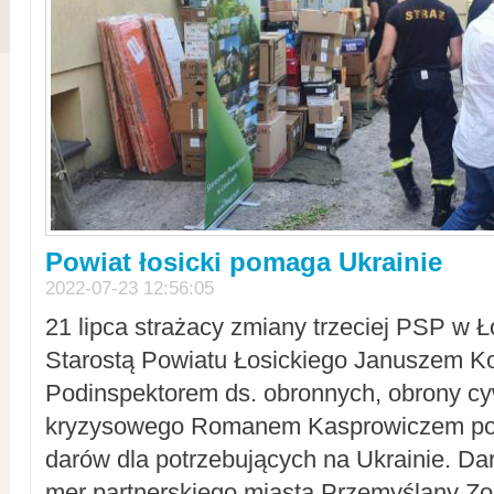
Powiat łosicki pomaga Ukrainie
2022-07-23 12:56:05
21 lipca strażacy zmiany trzeciej PSP w 
Starostą Powiatu Łosickiego Januszem Ko
Podinspektorem ds. obronnych, obrony cyw
kryzysowego Romanem Kasprowiczem po
darów dla potrzebujących na Ukrainie. Dar
mer partnerskiego miasta Przemyślany Zo