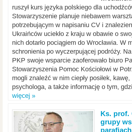
ruszył kurs języka polskiego dla uchodźcó
Stowarzyszenie planuje niebawem warszt
potrzebującym w napisaniu CV i znalezieni
Ukraińców uciekło z kraju w obawie o swoj
nich dotarło pociągiem do Wrocławia. W m
schronienia po wyczerpującej podróży. 
PKP swoje wsparcie zaoferowało biuro P
Stowarzyszenia Pomoc Kościołowi w Potr
mogli znaleźć w nim ciepły posiłek, kawę,
psychologa, a także informację o tym, gdzi
więcej »
Ks. prof.
grupy ws
parafiach