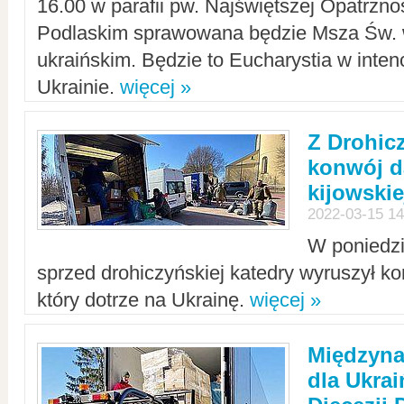
16.00 w parafii pw. Najświętszej Opatrzno
Podlaskim sprawowana będzie Msza Św. 
ukraińskim. Będzie to Eucharystia w intenc
Ukrainie.
więcej »
Z Drohic
konwój d
kijowskie
2022-03-15 14
W poniedzi
sprzed drohiczyńskiej katedry wyruszył k
który dotrze na Ukrainę.
więcej »
Międzyn
dla Ukra