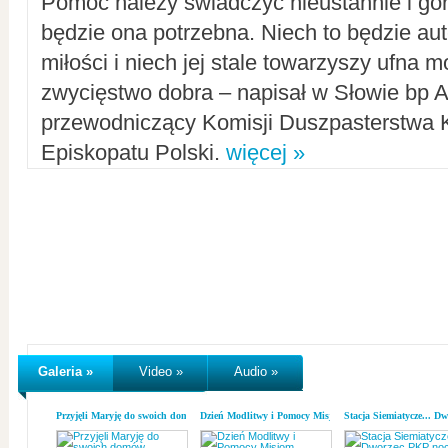
Pomoc należy świadczyć nieustannie i gorl
będzie ona potrzebna. Niech to będzie au
miłości i niech jej stale towarzyszy ufna m
zwycięstwo dobra – napisał w Słowie bp A
przewodniczący Komisji Duszpasterstwa K
Episkopatu Polski.
więcej »
Galeria »
Video »
Audio »
Przyjęli Maryję do swoich domów
Dzień Modlitwy i Pomocy Misjom
Stacja Siemiatycze... D