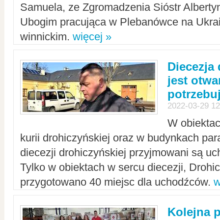
Samuela, ze Zgromadzenia Sióstr Alberty
Ubogim pracująca w Plebanówce na Ukrai
winnickim.
więcej »
Diecezja
jest otwa
potrzebu
2022-03-29 12
W obiektac
kurii drohiczyńskiej oraz w budynkach para
diecezji drohiczyńskiej przyjmowani są uc
Tylko w obiektach w sercu diecezji, Drohi
przygotowano 40 miejsc dla uchodźców.
w
Kolejna 