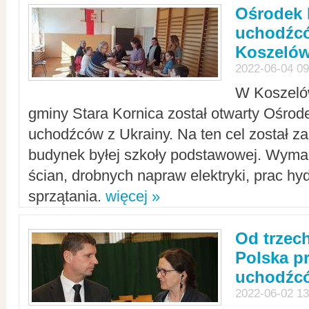
Ośrodek 
uchodźcó
Koszeló
2022-06-04 09
W Koszelów
gminy Stara Kornica został otwarty Ośro
uchodźców z Ukrainy. Na ten cel został 
budynek byłej szkoły podstawowej. Wyma
ścian, drobnych napraw elektryki, prac hy
sprzątania.
więcej »
Od trzec
Polska p
uchodźcó
2022-06-02 13