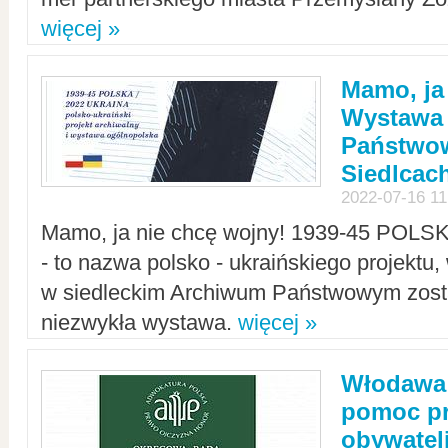
więcej »
Mamo, ja
Wystawa
Państwo
Siedlcac
2022-07-16 11
Mamo, ja nie chcę wojny! 1939-45 POLS
- to nazwa polsko - ukraińskiego projektu
w siedleckim Archiwum Państwowym zosta
niezwykła wystawa.
więcej »
Włodawa:
pomoc pr
obywatel