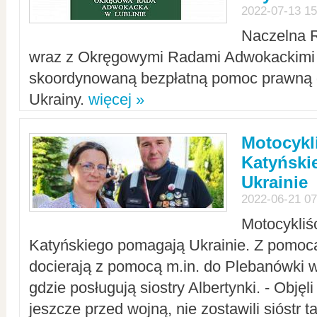
2022-07-13 15
Naczelna 
wraz z Okręgowymi Radami Adwokackimi 
skoordynowaną bezpłatną pomoc prawną d
Ukrainy.
więcej »
Motocykli
Katyński
Ukrainie
2022-06-21 07
Motocykliś
Katyńskiego pomagają Ukrainie. Z pomoc
docierają z pomocą m.in. do Plebanówki w
gdzie posługują siostry Albertynki. - Objęl
jeszcze przed wojną, nie zostawili sióstr 