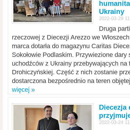
humanita
Ukrainy
2022-03-29 11
Druga part
rzeczowej z Diecezji Arezzo we Włoszech 
marca dotarła do magazynu Caritas Diecez
Sokołowie Podlaskim. Przywiezione dary 
uchodźców z Ukrainy przebywających na t
Drohiczyńskiej. Część z nich zostanie pr
dostarczona bezpośrednio na teren objęte
więcej »
Diecezja
przyjmuj
2022-03-24 11