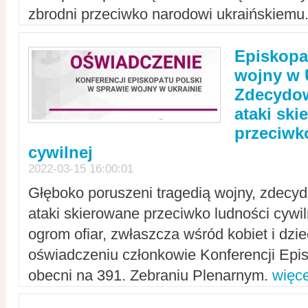
zbrodni przeciwko narodowi ukraińskiemu
Episkopa
wojny w 
Zdecydow
ataki sk
przeciwk
cywilnej
2022-03-15 16:00:01
Głęboko poruszeni tragedią wojny, zdecy
ataki skierowane przeciwko ludności cywi
ogrom ofiar, zwłaszcza wśród kobiet i dzie
oświadczeniu członkowie Konferencji Epis
obecni na 391. Zebraniu Plenarnym.
więce