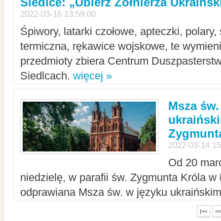
Siedlce: „Ubierz Żołnierza Ukraińs
2022-03-16 13:59:00
Śpiwory, latarki czołowe, apteczki, polary, 
termiczna, rękawice wojskowe, te wymieni
przedmioty zbiera Centrum Duszpasterst
Siedlcach.
więcej »
Msza św.
ukraiński
Zygmunta
2022-03-14 15
Od 20 mar
niedzielę, w parafii św. Zygmunta Króla w
odprawiana Msza św. w języku ukraiński
|<<
<<