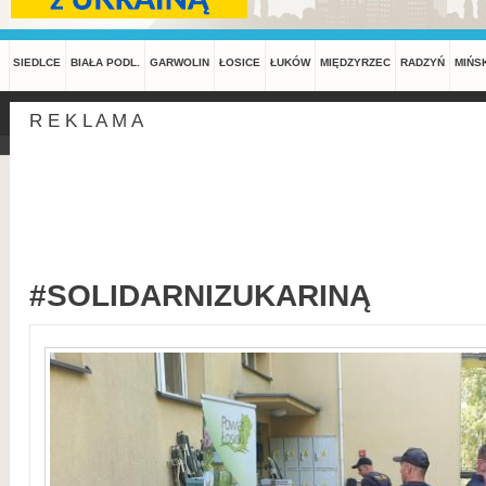
SIEDLCE
BIAŁA PODL.
GARWOLIN
ŁOSICE
ŁUKÓW
MIĘDZYRZEC
RADZYŃ
MIŃS
R E K L A M A
#SOLIDARNIZUKARINĄ