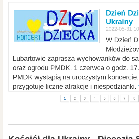
Dzień Dz
Ukrainy
2022-05-31 10
W Dzień D
Młodzieżo
Lubartowie zaprasza wychowanków do sal
oraz ogrodu PMDK. 1 czerwca o godz. 17.0
PMDK wystąpią na uroczystym koncercie
przygotuje liczne atrakcje i niespodzianki.
1
2
3
4
5
6
7
8
Kościół dla Ukrainy - Diecezja 