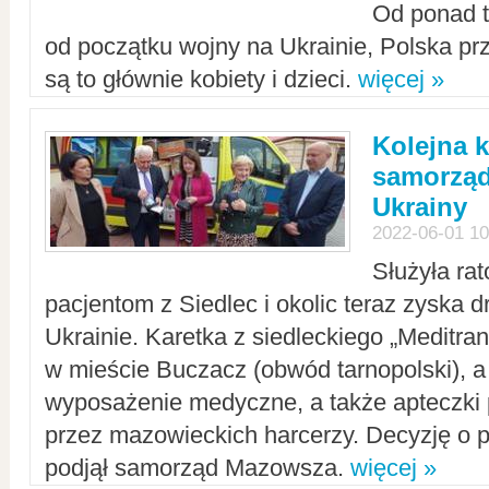
Od ponad tr
od początku wojny na Ukrainie, Polska p
są to głównie kobiety i dzieci.
więcej »
Kolejna k
samorząd
Ukrainy
2022-06-01 10
Służyła ra
pacjentom z Siedlec i okolic teraz zyska d
Ukrainie. Karetka z siedleckiego „Meditrans
w mieście Buczacz (obwód tarnopolski), a
wyposażenie medyczne, a także apteczki
przez mazowieckich harcerzy. Decyzję o 
podjął samorząd Mazowsza.
więcej »