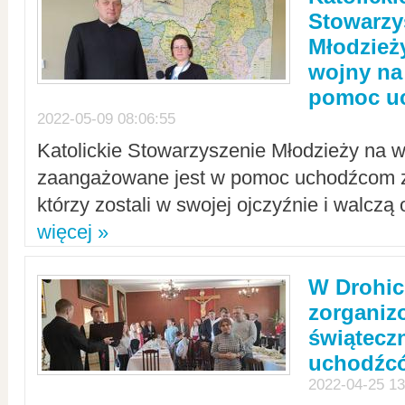
Stowarzy
Młodzież
wojny na 
pomoc u
2022-05-09 08:06:55
Katolickie Stowarzyszenie Młodzieży na w
zaangażowane jest w pomoc uchodźcom z 
którzy zostali w swojej ojczyźnie i walczą 
więcej »
W Drohic
zorgani
świątecz
uchodźc
2022-04-25 13