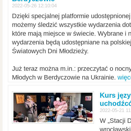
2022-05-26 12:10:04
Dzięki specjalnej platformie udostępnione
możemy śledzić wszystkie wydarzenia dot
które mają miejsce w świecie. Wybrane i 
wydarzenia będą udostępniane na polskiej
Światowych Dni Młodzieży.
Już teraz można m.in.: przeczytać o noc
Młodych w Berdyczowie na Ukrainie.
więc
Kurs języ
uchodźcó
2022-05-21 11
W „Stacji D
wrocławsk