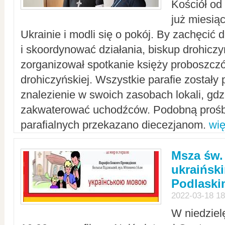
Kościół od
już miesią
Ukrainie i modli się o pokój. By zachęcić
i skoordynować działania, biskup drohicz
zorganizował spotkanie księży proboszczó
drohiczyńskiej. Wszystkie parafie zostały
znalezienie w swoich zasobach lokali, gd
zakwaterować uchodźców. Podobną prośb
parafialnych przekazano diecezjanom.
wię
Msza św.
ukraińsk
Podlaski
2022-03-18 18
W niedziel