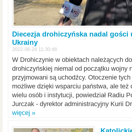
Diecezja drohiczyńska nadal gości
Ukrainy
2022-06-24 11:30:48
W Drohiczynie w obiektach należących do 
drohiczyńskiej niemal od początku wojny 
przyjmowani są uchodźcy. Otoczenie tych 
możliwe dzięki wsparciu państwa, ale też 
wielu osób i instytucji, powiedział Radiu P
Jurczak - dyrektor administracyjny Kurii D
więcej »
Katolicki