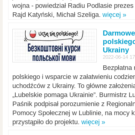
wojna - powiedział Radiu Podlasie preze
Rajd Katyński, Michał Szeliga.
więcej »
Darmowe 
polskiego
Ukrainy
2022-06-14 17
Bezpłatna 
polskiego i wsparcie w załatwieniu codzi
uchodźców z Ukrainy. To główne założenia
„Lubelskie pomaga Ukrainie”. Burmistrz L
Paśnik podpisał porozumienie z Regiona
Pomocy Społecznej w Lublinie, na mocy k
przystąpiło do projektu.
więcej »