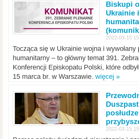
Biskupi 
Ukrainie 
humanit
(komunik
2022-03-15 15
Tocząca się w Ukrainie wojna i wywołany 
humanitarny – to główny temat 391. Zebr
Konferencji Episkopatu Polski, które odbył
15 marca br. w Warszawie.
więcej »
Przewodn
Duszpast
posłudze
przybys
2022-03-15 15