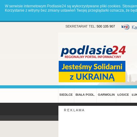
W serwisie internetowym Podlasie24 są wykorzystywane pliki cookies. Stosuje
Korzystanie z witryny bez zmiany ustawień Twojej przeglądarki oznacza, że 
SEKRETARIAT TEL:
500 105 907
SIEDLCE
BIAŁA PODL.
GARWOLIN
ŁOSICE
ŁU
R E K L A M A