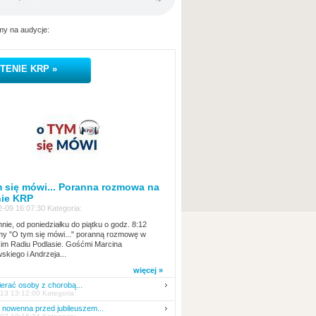
y na audycje:
TENIE KRP »
 się mówi... Poranna rozmowa na
nie KRP
-09 16:07:30 Kategoria:
nie, od poniedziałku do piątku o godz. 8:12
y "O tym się mówi..." poranną rozmowę w
kim Radiu Podlasie. Gośćmi Marcina
skiego i Andrzeja...
więcej »
erać osoby z chorobą...
13 13:12:00 Kategoria:
nowenna przed jubileuszem...