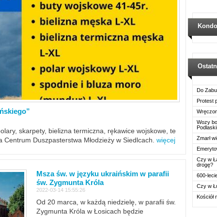
Kondo
Ostat
Do Zabu
Protest
ińskiego”
Wręczon
Wozy boj
Podlask
polary, skarpety, bielizna termiczna, rękawice wojskowe, te
Zmarł wi
ra Centrum Duszpasterstwa Młodzieży w Siedlcach.
więcej
Emerytow
Czy w Ł
drogę?
Msza św. w języku ukraińskim w parafii
600-leci
św. Zygmunta Króla
Czy w Ł
2022-03-14 15:55:26
Kościół 
Od 20 marca, w każdą niedzielę, w parafii św.
Zygmunta Króla w Łosicach będzie