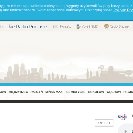
my je w celach zapewnienia maksymalnej wygody użytkowników przy korzystaniu z 
będą one umieszczane w Twoim urządzeniu końcowym. Przeczytaj naszą
Politykę Pr
KÓW
MIĘDZYRZEC
RADZYŃ
MIŃSK MAZ.
SIEMIATYCZE
SOKOŁÓW
WĘGRÓW
REGI
- 
Str. 1 / 1