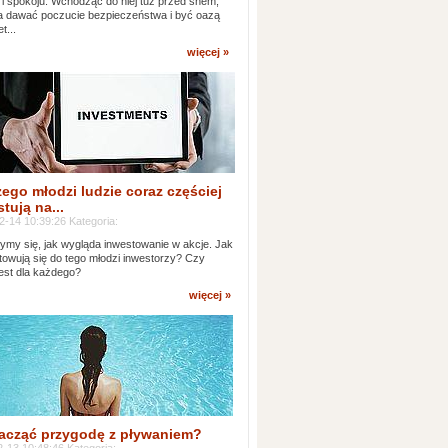
 i spokoju. Wchodząc do niej tuż przed snem,
 dawać poczucie bezpieczeństwa i być oazą
t...
więcej »
ego młodzi ludzie coraz częściej
tują na...
2-14 10:39:26 Kategoria:
ymy się, jak wygląda inwestowanie w akcje. Jak
towują się do tego młodzi inwestorzy? Czy
jest dla każdego?
więcej »
acząć przygodę z pływaniem?