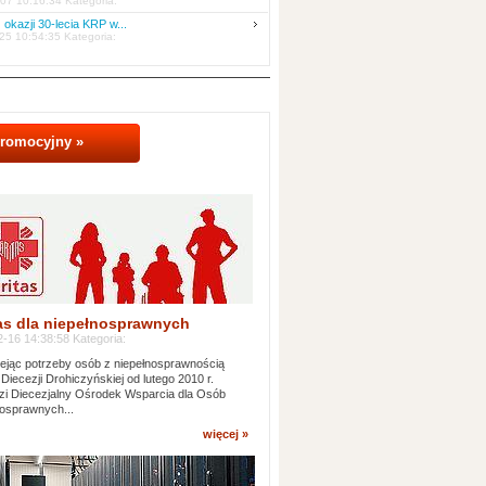
07 10:16:34 Kategoria:
 okazji 30-lecia KRP w...
25 10:54:35 Kategoria:
promocyjny »
as dla niepełnosprawnych
-16 14:38:58 Kategoria:
jąc potrzeby osób z niepełnosprawnością
 Diecezji Drohiczyńskiej od lutego 2010 r.
i Diecezjalny Ośrodek Wsparcia dla Osób
osprawnych...
więcej »