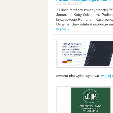
2022-07-23 12:56:05
21 lipca strażacy zmiany trzeciej 
Januszem Kobylińskim oraz Podinsp
kryzysowego Romanem Kasprowicze
Ukrainie. Dary odebrał osobiście m
więcej »
otwarta niezwykła wystawa.
więcej 