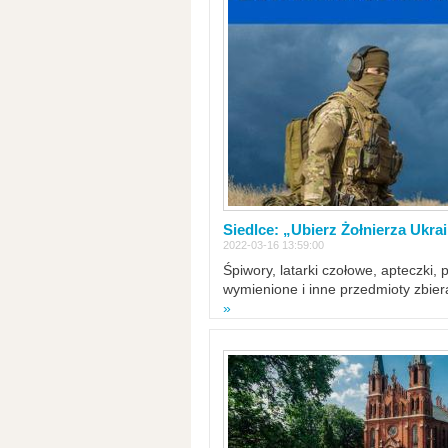
Siedlce: „Ubierz Żołnierza Ukra
2022-03-16 13:59:00
Śpiwory, latarki czołowe, apteczki, 
wymienione i inne przedmioty zbie
»