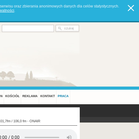
serwisu oraz zbierania anonimowych danych dla celów statystycznych.
ywatności
.
ON
KOŚCIÓŁ
REKLAMA
KONTAKT
PRACA
101,7fm / 106,0 fm - ONAIR