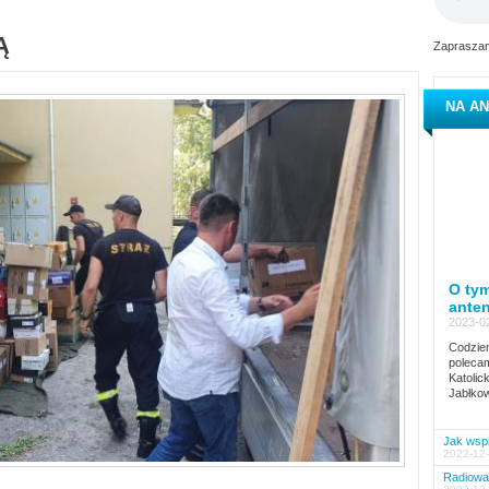
Ą
Zapraszam
NA AN
O tym
ante
2023-02
Codzien
polecam
Katolic
Jabłkow
Jak wspi
2022-12-
Radiowa 