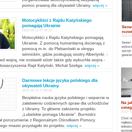
pomoc prawną dla obywateli Ukrainy.
więcej »
Motocykliści z Rajdu Katyńskiego
pomagają Ukrainie
Serw
2022-06-21 07:16:22
rozwi
2023-0
Motocykliści z Rajdu Katyńskiego pomagają
Sewer 
Ukrainie. Z pomocą humanitarną docierają z
wykorz
pomocą m.in. do Plebanówki w okręgu
sprzęt
winnickim, gdzie posługują siostry Albertynki. -
gwaran
ed wojną, nie zostawili sióstr także gdy wybuchła wojna -
towarzyszenia Rajd Katyński, Michał Szeliga.
więcej »
Darmowe lekcje języka polskiego dla
obywateli Ukrainy
2022-06-14 17:08:38
Bezpłatna nauka języka polskiego i wsparcie w
Na ja
załatwieniu codziennych spraw dla uchodźców
uwag
z Ukrainy. To główne założenia projektu
2023-02
„Lubelskie pomaga Ukrainie”. Burmistrz
Choć ni
sał porozumienie z Regionalnym Ośrodkiem Pomocy
najleps
ego miasto przystąpiło do projektu.
więcej »
telewi
technol