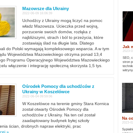
Mazowsze dla Ukrainy
2022-06-09 16:06:39
Uchodźcy z Ukrainy mogą liczyć na pomoc
władz Mazowsza. Ucieczka przed wojną,
porzucenie swoich domów, rozłąka z
najbliższymi, strach i ból to przeżycia, które
zostawiają ślad na długie lata. Dlatego
Jak 
chali do Polski wymagają kompleksowego wsparcia. A w tym
2023-02
rządu Województwa Mazowieckiego otrzyma ponad 13,4
SEO, cz
lnego Programu Operacyjnego Województwa Mazowieckiego
stron p
lu włączenie i integrację społeczną skorzysta 1,5 tys.
techni
witryny
Ośrodek Pomocy dla uchodźców z
Ukrainy w Koszelówce
2022-06-04 09:59:06
W Koszelówce na terenie gminy Stara Kornica
został otwarty Ośrodek Pomocy dla
uchodźców z Ukrainy. Na ten cel został
Na co
zaadaptowany budynek byłej szkoły
2023-02
ia ścian, drobnych napraw elektryki, prac
Sypialn
cej »