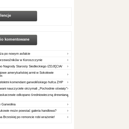
lencje
nio komentowane
ża po nowym asfalcie
 przewoźników w Koroszczynie
o Nagrody Starosty Siedleckiego /ZDJĘCIA/
owe amerykańskiej armii w Sokołowie
im
eloletni komendant garwolińskiego hufca ZHP
ani nauczyciele otrzymali ,,Pochodnie oświaty’’
askarzewie odkopano średniowieczną drewnianą
e Garwolina
ukowie może powstać galeria handlowa?
na Brzeskiej po remoncie robi wrażenie!