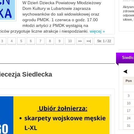
2023-02
W Dzień Dziecka Powiatowy Młodzieżowy
Aktywno
Dom Kultury w Lubartowie zaprasza
zdrowia
wychowanków do sali widowiskowej oraz
odpowie
ogrodu PMDK. 1 czerwca o godz. 17.00
siłowe, 
młodzi artyści z PMDK wystąpią na
ców przygotuje liczne atrakcje i niespodzianki.
więcej »
3
4
5
6
7
8
9
10
>>
>>|
Str. 1 / 22
Siedlc
iecezja Siedlecka
Pon
3
10
17
24
31