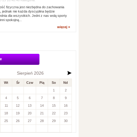
-13 10:48:46 Kategoria:
ść fizyczna jest niezbędna do zachowania
, jednak nie każda dyscyplina będzie
dnia dla wszystkich. Jedni z nas wolą sporty
inni spokojną...
więcej »
e
Sierpień 2026
Wt
Śr
Czw
Pią
So
Nd
1
2
4
5
6
7
8
9
11
12
13
14
15
16
18
19
20
21
22
23
25
26
27
28
29
30