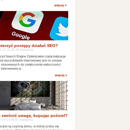
więcej »
mierzyć postępy działań SEO?
-15 11:06:39 Kategoria:
yli Search Engine Optimization (optymalizacja
od wyszukiwarki internetowe) jest to zestaw
k stosowanych do zwiększenia widoczności
 internetowej w...
więcej »
 zwrócić uwagę, kupując pościel?
-14 12:48:01 Kategoria:
ia jest tą częścią domu, w której szuka się