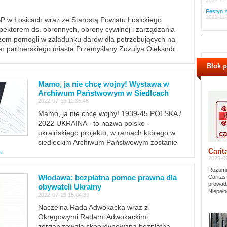
2022-12-
Festyn z
2022-11-
PSP w Łosicach wraz ze Starostą Powiatu Łosickiego
ektorem ds. obronnych, obrony cywilnej i zarządzania
m pomogli w załadunku darów dla potrzebujących na
er partnerskiego miasta Przemyślany Zozulya Oleksndr.
Blok 
Mamo, ja nie chcę wojny! Wystawa w
Archiwum Państwowym w Siedlcach
2022-07-16 11:35:48
Mamo, ja nie chcę wojny! 1939-45 POLSKA /
2022 UKRAINA - to nazwa polsko -
ukraińskiego projektu, w ramach którego w
siedleckim Archiwum Państwowym zostanie
Carit
»
2023-02
Rozumie
Włodawa: bezpłatna pomoc prawna dla
Caritas
prowadz
obywateli Ukrainy
Niepełn
2022-07-13 15:04:39
Naczelna Rada Adwokacka wraz z
Okręgowymi Radami Adwokackimi
zorganizowała skoordynowaną bezpłatną