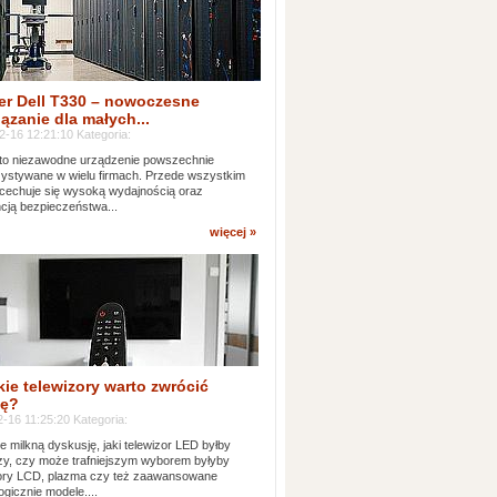
er Dell T330 – nowoczesne
ązanie dla małych...
2-16 12:21:10 Kategoria:
to niezawodne urządzenie powszechnie
ystywane w wielu firmach. Przede wszystkim
 cechuje się wysoką wydajnością oraz
cją bezpieczeństwa...
więcej »
kie telewizory warto zwrócić
ę?
-16 11:25:20 Kategoria:
e milkną dyskusję, jaki telewizor LED byłby
zy, czy może trafniejszym wyborem byłyby
zory LCD, plazma czy też zaawansowane
ogicznie modele....