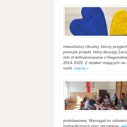
mieszkańcy Ukrainy, którzy przyje
pomoże projekt, który decyzją Za
mln zł dofinansowania z Regiona
2014-2020. Z działań mających na ce
osób.
więcej »
podstawowej. Wymagał on odświeżen
hydraulicznych oraz sprzątania.
wię