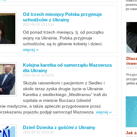
relaksu
powinna
po nawe
Od trzech miesięcy Polska przyjmuje
uchodźców z Ukrainy
2022-06-02 13:13:14
Od ponad trzech miesięcy, tj. od początku
wojny na Ukrainie, Polska przyjmuje
uchodźców, są to głównie kobiety i dzieci.
więcej »
Dlacz
inwes
Kolejna karetka od samorządu Mazowsza
2023-0
dla Ukrainy
Przyjrz
2022-06-01 10:53:03
przygo
Służyła ratownikom i pacjentom z Siedlec i
giełda 
okolic teraz zyska drugie życie w Ukrainie.
Karetka z siedleckiego „Meditransu” trafi do
szpitala w mieście Buczacz (obwód
enie medyczne, a także apteczki przygotowane przez
 przekazaniu pojazdu podjął samorząd Mazowsza.
więcej »
Dzień Dziecka z gośćmi z Ukrainy
Jak z
2022-05-31 10:01:55