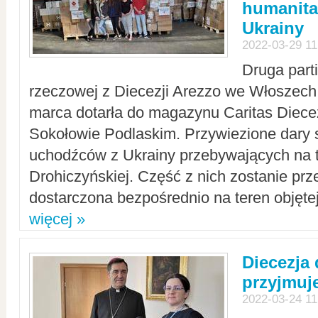
humanita
Ukrainy
2022-03-29 11
Druga part
rzeczowej z Diecezji Arezzo we Włoszech 
marca dotarła do magazynu Caritas Diecez
Sokołowie Podlaskim. Przywiezione dary 
uchodźców z Ukrainy przebywających na t
Drohiczyńskiej. Część z nich zostanie pr
dostarczona bezpośrednio na teren objęte
więcej »
Diecezja
przyjmuj
2022-03-24 11