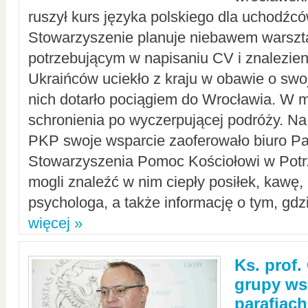
ruszył kurs języka polskiego dla uchodźcó
Stowarzyszenie planuje niebawem warszt
potrzebującym w napisaniu CV i znalezieni
Ukraińców uciekło z kraju w obawie o swoj
nich dotarło pociągiem do Wrocławia. W m
schronienia po wyczerpującej podróży. 
PKP swoje wsparcie zaoferowało biuro P
Stowarzyszenia Pomoc Kościołowi w Potr
mogli znaleźć w nim ciepły posiłek, kawę,
psychologa, a także informację o tym, gdzi
więcej »
Ks. prof.
grupy ws
parafiach