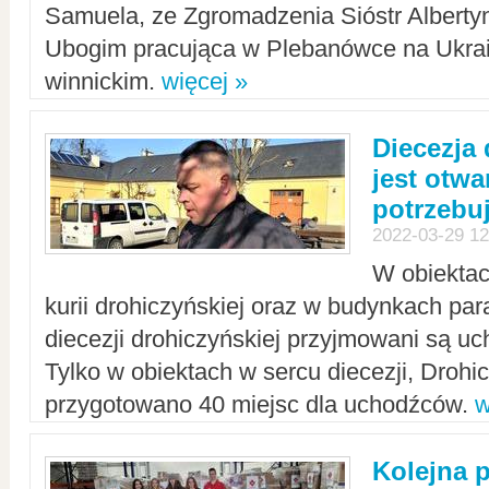
Samuela, ze Zgromadzenia Sióstr Alberty
Ubogim pracująca w Plebanówce na Ukrai
winnickim.
więcej »
Diecezja
jest otwa
potrzebu
2022-03-29 12
W obiektac
kurii drohiczyńskiej oraz w budynkach para
diecezji drohiczyńskiej przyjmowani są uc
Tylko w obiektach w sercu diecezji, Drohi
przygotowano 40 miejsc dla uchodźców.
w
Kolejna 