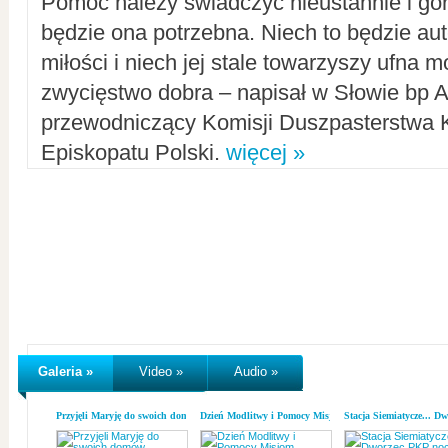
Pomoc należy świadczyć nieustannie i gorl
będzie ona potrzebna. Niech to będzie au
miłości i niech jej stale towarzyszy ufna m
zwycięstwo dobra – napisał w Słowie bp A
przewodniczący Komisji Duszpasterstwa K
Episkopatu Polski.
więcej »
Galeria »
Video »
Audio »
Przyjęli Maryję do swoich domów
Dzień Modlitwy i Pomocy Misjom
Stacja Siemiatycze... D