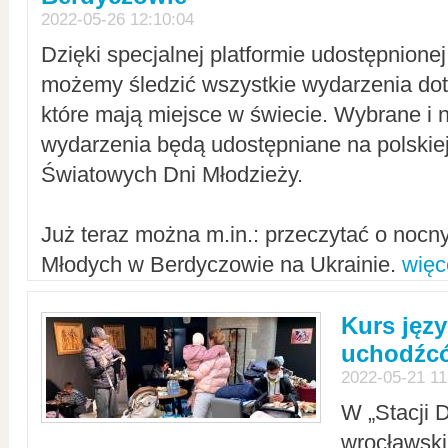
2022-05-26 12:10:04
Dzięki specjalnej platformie udostępnione
możemy śledzić wszystkie wydarzenia dot
które mają miejsce w świecie. Wybrane i 
wydarzenia będą udostępniane na polskiej
Światowych Dni Młodzieży.
Już teraz można m.in.: przeczytać o noc
Młodych w Berdyczowie na Ukrainie.
więc
Kurs języ
uchodźcó
2022-05-21 11
W „Stacji D
wrocławsk