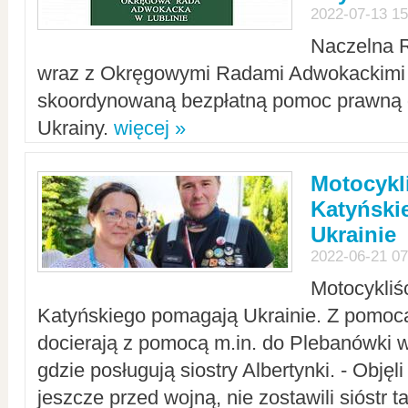
2022-07-13 15
Naczelna 
wraz z Okręgowymi Radami Adwokackimi 
skoordynowaną bezpłatną pomoc prawną d
Ukrainy.
więcej »
Motocykli
Katyński
Ukrainie
2022-06-21 07
Motocykliś
Katyńskiego pomagają Ukrainie. Z pomoc
docierają z pomocą m.in. do Plebanówki w
gdzie posługują siostry Albertynki. - Objęl
jeszcze przed wojną, nie zostawili sióstr 