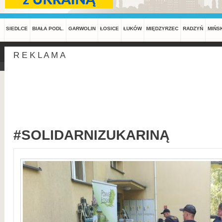
SIEDLCE
BIAŁA PODL.
GARWOLIN
ŁOSICE
ŁUKÓW
MIĘDZYRZEC
RADZYŃ
MIŃS
R E K L A M A
#SOLIDARNIZUKARINĄ