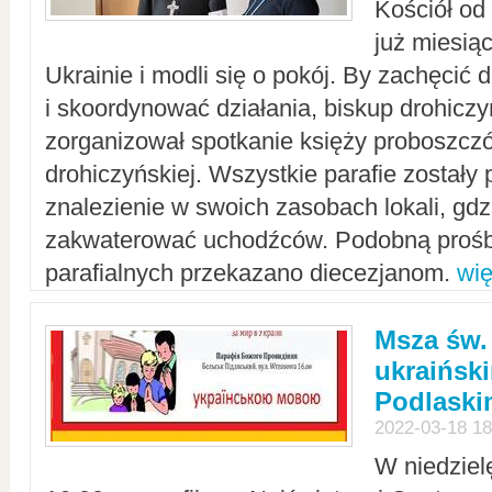
Kościół od
już miesią
Ukrainie i modli się o pokój. By zachęcić
i skoordynować działania, biskup drohicz
zorganizował spotkanie księży proboszczó
drohiczyńskiej. Wszystkie parafie zostały
znalezienie w swoich zasobach lokali, gd
zakwaterować uchodźców. Podobną prośb
parafialnych przekazano diecezjanom.
wię
Msza św.
ukraińsk
Podlaski
2022-03-18 18
W niedziel