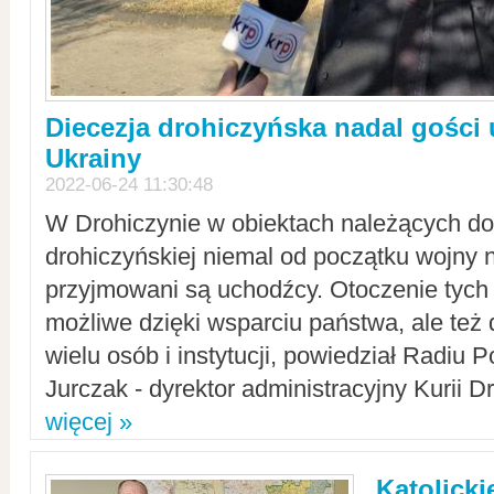
Diecezja drohiczyńska nadal gości
Ukrainy
2022-06-24 11:30:48
W Drohiczynie w obiektach należących do 
drohiczyńskiej niemal od początku wojny 
przyjmowani są uchodźcy. Otoczenie tych 
możliwe dzięki wsparciu państwa, ale też 
wielu osób i instytucji, powiedział Radiu P
Jurczak - dyrektor administracyjny Kurii D
więcej »
Katolicki