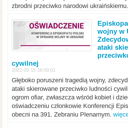
zbrodni przeciwko narodowi ukraińskiemu
Episkopa
wojny w 
Zdecydow
ataki sk
przeciwk
cywilnej
2022-03-15 16:00:01
Głęboko poruszeni tragedią wojny, zdecy
ataki skierowane przeciwko ludności cywi
ogrom ofiar, zwłaszcza wśród kobiet i dzie
oświadczeniu członkowie Konferencji Epis
obecni na 391. Zebraniu Plenarnym.
więce