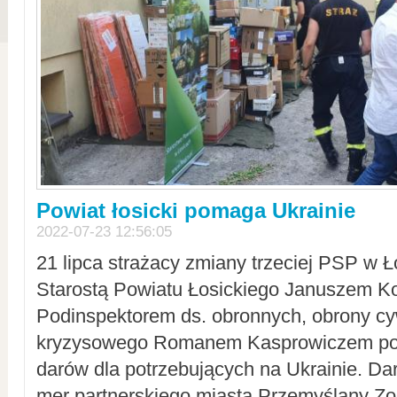
Powiat łosicki pomaga Ukrainie
2022-07-23 12:56:05
21 lipca strażacy zmiany trzeciej PSP w 
Starostą Powiatu Łosickiego Januszem Ko
Podinspektorem ds. obronnych, obrony cyw
kryzysowego Romanem Kasprowiczem po
darów dla potrzebujących na Ukrainie. Dar
mer partnerskiego miasta Przemyślany Zo