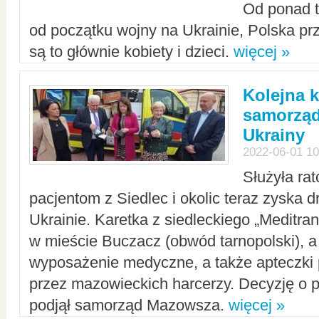
Od ponad tr
od początku wojny na Ukrainie, Polska p
są to głównie kobiety i dzieci.
więcej »
Kolejna k
samorząd
Ukrainy
2022-06-01 10
Służyła ra
pacjentom z Siedlec i okolic teraz zyska d
Ukrainie. Karetka z siedleckiego „Meditrans
w mieście Buczacz (obwód tarnopolski), a
wyposażenie medyczne, a także apteczki
przez mazowieckich harcerzy. Decyzję o 
podjął samorząd Mazowsza.
więcej »