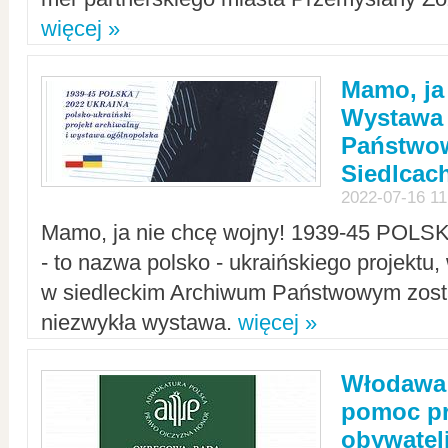
więcej »
Mamo, ja
Wystawa
Państwo
Siedlcac
2022-07-16 11
Mamo, ja nie chcę wojny! 1939-45 POLS
- to nazwa polsko - ukraińskiego projektu
w siedleckim Archiwum Państwowym zosta
niezwykła wystawa.
więcej »
Włodawa:
pomoc pr
obywatel