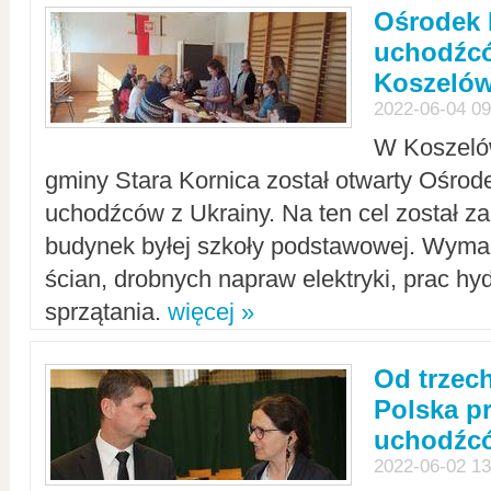
Ośrodek 
uchodźcó
Koszeló
2022-06-04 09
W Koszelów
gminy Stara Kornica został otwarty Ośro
uchodźców z Ukrainy. Na ten cel został 
budynek byłej szkoły podstawowej. Wyma
ścian, drobnych napraw elektryki, prac hy
sprzątania.
więcej »
Od trzec
Polska p
uchodźcó
2022-06-02 13