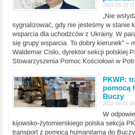
2022-05-10 11
„Nie wstyd
sygnalizować, gdy nie jesteśmy w stanie
wsparcia dla uchodźców z Ukrainy. W para
się grupy wsparcia. To dobry kierunek” – m
Waldemar Cisło, dyrektor sekcji polskiej 
Stowarzyszenia Pomoc Kościołowi w Potr
PKWP: tr
pomocą h
Buczy
2022-04-11 16
W odpowied
kijowsko-żytomierskiego polska sekcja 
transport z pomocą humanitarną do Buczy,