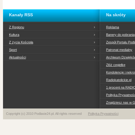
Kanały RSS
Na skróty
Z Regionu
Reklama
Kultura
Banery do pobrania
Z życia Kościoła
Zespół Portalu Podl
Sport
Patronat medialny
Aktualności
Archiwum Dzwiękó
Złóż cegiełkę
Kondolencje i nekro
Radiokatolickie.pl
1 procent na RADI
Polityka Prywatno
Znajdziesz nas w 
Copyright (c) 2010 Podlasie24.pl. All rights reserved
Polityka Prywatności