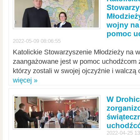
Stowarzy
Młodzież
wojny na 
pomoc u
2022-05-09 08:06:55
Katolickie Stowarzyszenie Młodzieży na w
zaangażowane jest w pomoc uchodźcom z 
którzy zostali w swojej ojczyźnie i walczą 
więcej »
W Drohic
zorgani
świątecz
uchodźc
2022-04-25 13