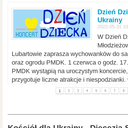
Dzień Dz
Ukrainy
2022-05-31 10
W Dzień D
Młodzieżo
Lubartowie zaprasza wychowanków do sal
oraz ogrodu PMDK. 1 czerwca o godz. 17.0
PMDK wystąpią na uroczystym koncercie
przygotuje liczne atrakcje i niespodzianki.
1
2
3
4
5
6
7
8
Kościół dla Ukrainy - Diecezja 