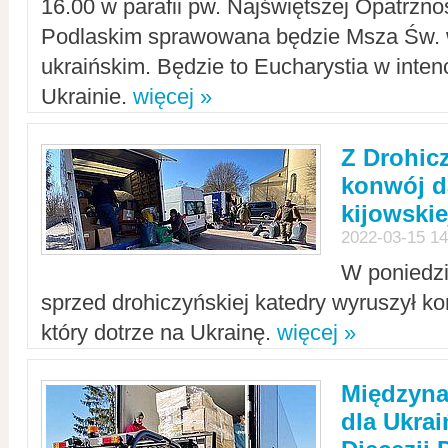
16.00 w parafii pw. Najświętszej Opatrzno
Podlaskim sprawowana będzie Msza Św. 
ukraińskim. Będzie to Eucharystia w intenc
Ukrainie.
więcej »
Z Drohic
konwój d
kijowskie
2022-03-15 14
W poniedzi
sprzed drohiczyńskiej katedry wyruszył k
który dotrze na Ukrainę.
więcej »
Międzyn
dla Ukra