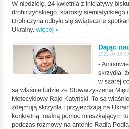
W niedzielę, 24 kwietnia z inicjatywy bisk
drohiczyńskiego, starosty siemiatyckiego i
Drohiczyna odbyło się świąteczne spotka
Ukrainy.
więcej »
Dając nad
2022-04-16 09
- Aniołowi
skrzydła, 
w szarej c
są właśnie ludzie ze Stowarzyszenia Mi
Motocyklowy Rajd Katyński. To są właśnie 
zdejmują skrzydła i przyjeżdżają na Ukrai
konkretną, realną pomoc mieszkającym tu
podczas rozmowy na antenie Radia Podlas