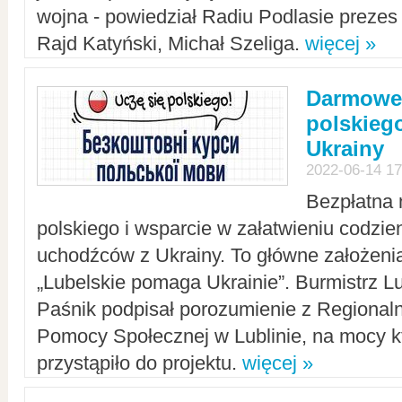
wojna - powiedział Radiu Podlasie preze
Rajd Katyński, Michał Szeliga.
więcej »
Darmowe 
polskiego
Ukrainy
2022-06-14 17
Bezpłatna 
polskiego i wsparcie w załatwieniu codzi
uchodźców z Ukrainy. To główne założenia
„Lubelskie pomaga Ukrainie”. Burmistrz L
Paśnik podpisał porozumienie z Regiona
Pomocy Społecznej w Lublinie, na mocy k
przystąpiło do projektu.
więcej »