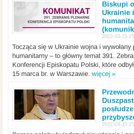
Biskupi 
Ukrainie 
humanit
(komunik
2022-03-15 15
Tocząca się w Ukrainie wojna i wywołany 
humanitarny – to główny temat 391. Zebr
Konferencji Episkopatu Polski, które odbył
15 marca br. w Warszawie.
więcej »
Przewodn
Duszpast
posłudze
przybys
2022-03-15 15