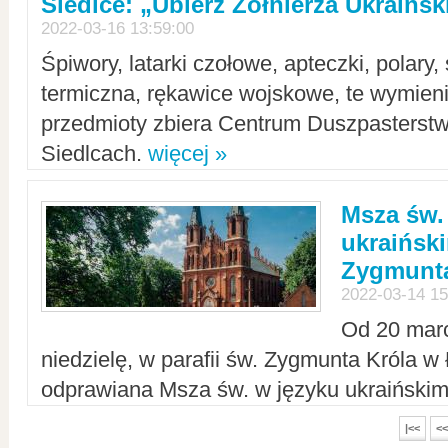
Siedlce: „Ubierz Żołnierza Ukraińs
2022-03-16 13:59:00
Śpiwory, latarki czołowe, apteczki, polary, 
termiczna, rękawice wojskowe, te wymieni
przedmioty zbiera Centrum Duszpasterst
Siedlcach.
więcej »
Msza św.
ukraiński
Zygmunta
2022-03-14 15
Od 20 mar
niedzielę, w parafii św. Zygmunta Króla w
odprawiana Msza św. w języku ukraiński
|<<
<<