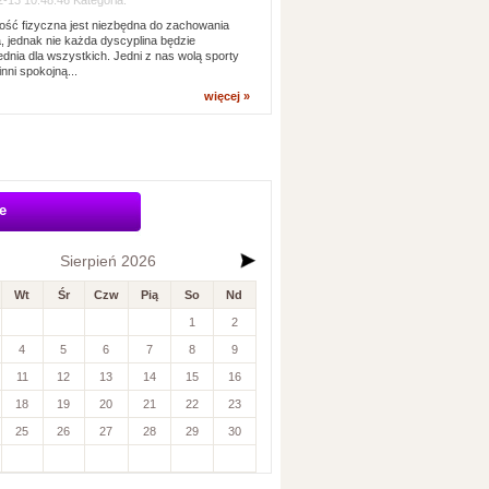
-13 10:48:46 Kategoria:
ść fizyczna jest niezbędna do zachowania
, jednak nie każda dyscyplina będzie
dnia dla wszystkich. Jedni z nas wolą sporty
inni spokojną...
więcej »
e
Sierpień 2026
Wt
Śr
Czw
Pią
So
Nd
1
2
4
5
6
7
8
9
11
12
13
14
15
16
18
19
20
21
22
23
25
26
27
28
29
30