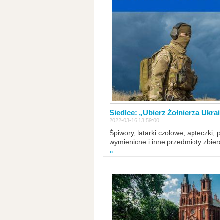
Siedlce: „Ubierz Żołnierza Ukra
2022-03-16 13:59:00
Śpiwory, latarki czołowe, apteczki, 
wymienione i inne przedmioty zbie
»