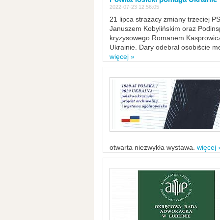
2022-07-23 12:56:05
21 lipca strażacy zmiany trzeciej 
Januszem Kobylińskim oraz Podinsp
kryzysowego Romanem Kasprowicze
Ukrainie. Dary odebrał osobiście m
więcej »
otwarta niezwykła wystawa.
więcej 