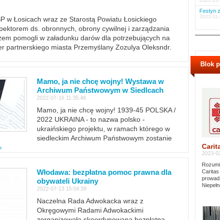
2022-12-
Festyn z
2022-11-
PSP w Łosicach wraz ze Starostą Powiatu Łosickiego
ektorem ds. obronnych, obrony cywilnej i zarządzania
m pomogli w załadunku darów dla potrzebujących na
er partnerskiego miasta Przemyślany Zozulya Oleksndr.
Blok 
Mamo, ja nie chcę wojny! Wystawa w
Archiwum Państwowym w Siedlcach
2022-07-16 11:35:48
Mamo, ja nie chcę wojny! 1939-45 POLSKA /
2022 UKRAINA - to nazwa polsko -
ukraińskiego projektu, w ramach którego w
siedleckim Archiwum Państwowym zostanie
Carit
»
2023-02
Rozumie
Włodawa: bezpłatna pomoc prawna dla
Caritas
prowadz
obywateli Ukrainy
Niepełn
2022-07-13 15:04:39
Naczelna Rada Adwokacka wraz z
Okręgowymi Radami Adwokackimi
zorganizowała skoordynowaną bezpłatną