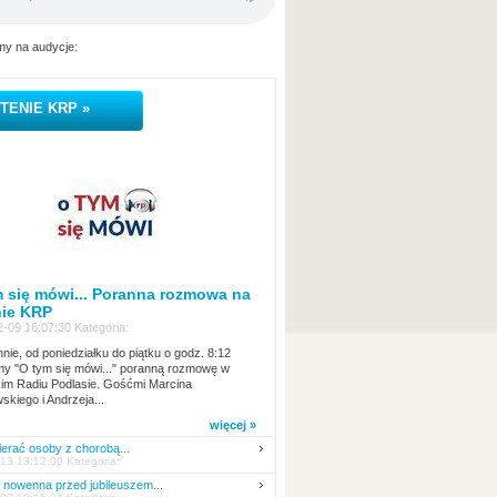
y na audycje:
TENIE KRP »
 się mówi... Poranna rozmowa na
nie KRP
-09 16:07:30 Kategoria:
nie, od poniedziałku do piątku o godz. 8:12
y "O tym się mówi..." poranną rozmowę w
kim Radiu Podlasie. Gośćmi Marcina
skiego i Andrzeja...
więcej »
erać osoby z chorobą...
13 13:12:00 Kategoria:
nowenna przed jubileuszem...