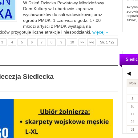
2023-02
W Dzień Dziecka Powiatowy Młodzieżowy
Aktywno
Dom Kultury w Lubartowie zaprasza
zdrowia
wychowanków do sali widowiskowej oraz
odpowie
ogrodu PMDK. 1 czerwca o godz. 17.00
siłowe, 
młodzi artyści z PMDK wystąpią na
ców przygotuje liczne atrakcje i niespodzianki.
więcej »
3
4
5
6
7
8
9
10
>>
>>|
Str. 1 / 22
Siedlc
iecezja Siedlecka
Pon
3
10
17
24
31