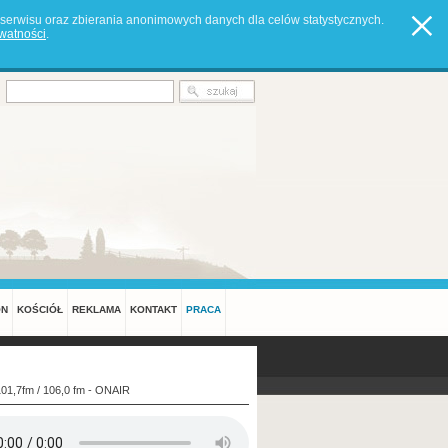
serwisu oraz zbierania anonimowych danych dla celów statystycznych.
ywatności
.
ON
KOŚCIÓŁ
REKLAMA
KONTAKT
PRACA
101,7fm / 106,0 fm - ONAIR