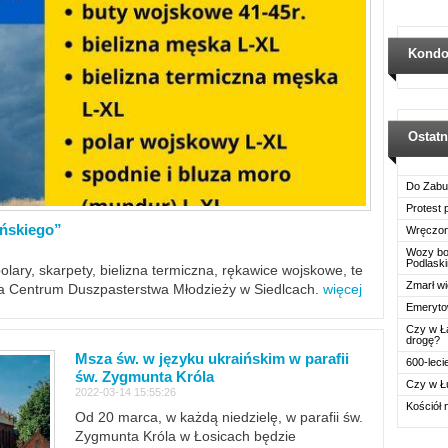
Kondo
Ostat
Do Zabu
Protest
ińskiego”
Wręczon
Wozy boj
Podlask
polary, skarpety, bielizna termiczna, rękawice wojskowe, te
Zmarł wi
ra Centrum Duszpasterstwa Młodzieży w Siedlcach.
więcej
Emerytow
Czy w Ł
drogę?
Msza św. w języku ukraińskim w parafii
600-leci
św. Zygmunta Króla
Czy w Ł
2022-03-14 15:55:26
Kościół 
Od 20 marca, w każdą niedzielę, w parafii św.
Zygmunta Króla w Łosicach będzie