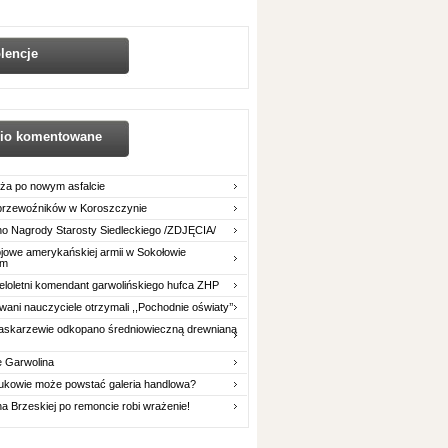
lencje
nio komentowane
ża po nowym asfalcie
 przewoźników w Koroszczynie
o Nagrody Starosty Siedleckiego /ZDJĘCIA/
owe amerykańskiej armii w Sokołowie
im
eloletni komendant garwolińskiego hufca ZHP
ani nauczyciele otrzymali ,,Pochodnie oświaty’’
askarzewie odkopano średniowieczną drewnianą
e Garwolina
ukowie może powstać galeria handlowa?
na Brzeskiej po remoncie robi wrażenie!