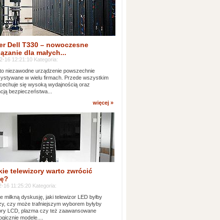
er Dell T330 – nowoczesne
ązanie dla małych...
2-16 12:21:10 Kategoria:
to niezawodne urządzenie powszechnie
ystywane w wielu firmach. Przede wszystkim
 cechuje się wysoką wydajnością oraz
cją bezpieczeństwa...
więcej »
kie telewizory warto zwrócić
ę?
-16 11:25:20 Kategoria:
e milkną dyskusję, jaki telewizor LED byłby
zy, czy może trafniejszym wyborem byłyby
zory LCD, plazma czy też zaawansowane
ogicznie modele....