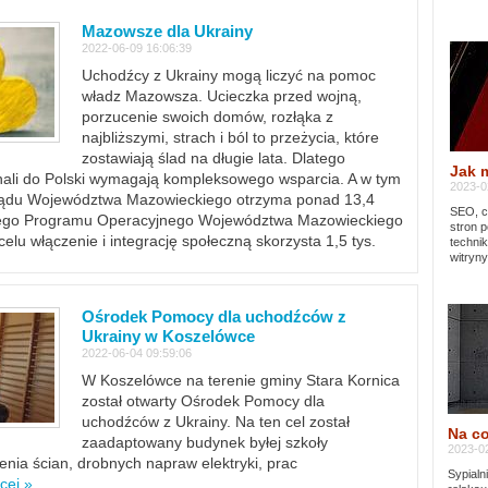
Mazowsze dla Ukrainy
2022-06-09 16:06:39
Uchodźcy z Ukrainy mogą liczyć na pomoc
władz Mazowsza. Ucieczka przed wojną,
porzucenie swoich domów, rozłąka z
najbliższymi, strach i ból to przeżycia, które
zostawiają ślad na długie lata. Dlatego
Jak 
chali do Polski wymagają kompleksowego wsparcia. A w tym
2023-02
rządu Województwa Mazowieckiego otrzyma ponad 13,4
SEO, cz
lnego Programu Operacyjnego Województwa Mazowieckiego
stron p
lu włączenie i integrację społeczną skorzysta 1,5 tys.
techni
witryny
Ośrodek Pomocy dla uchodźców z
Ukrainy w Koszelówce
2022-06-04 09:59:06
W Koszelówce na terenie gminy Stara Kornica
został otwarty Ośrodek Pomocy dla
uchodźców z Ukrainy. Na ten cel został
Na co
zaadaptowany budynek byłej szkoły
2023-02
ia ścian, drobnych napraw elektryki, prac
Sypialn
cej »