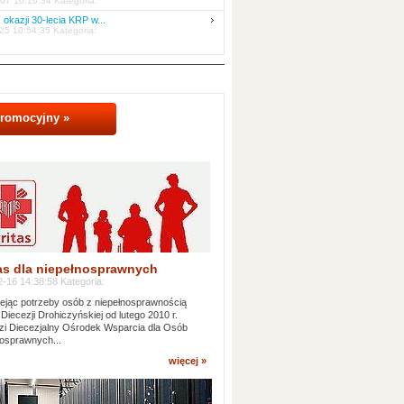
07 10:16:34 Kategoria:
 okazji 30-lecia KRP w...
25 10:54:35 Kategoria:
promocyjny »
as dla niepełnosprawnych
-16 14:38:58 Kategoria:
jąc potrzeby osób z niepełnosprawnością
 Diecezji Drohiczyńskiej od lutego 2010 r.
i Diecezjalny Ośrodek Wsparcia dla Osób
osprawnych...
więcej »