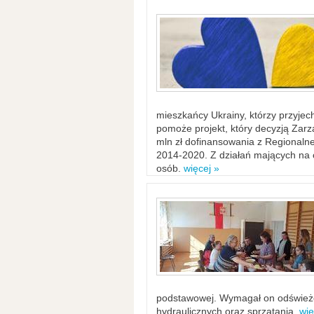
mieszkańcy Ukrainy, którzy przyje
pomoże projekt, który decyzją Za
mln zł dofinansowania z Regiona
2014-2020. Z działań mających na ce
osób.
więcej »
podstawowej. Wymagał on odświeżen
hydraulicznych oraz sprzątania.
wię