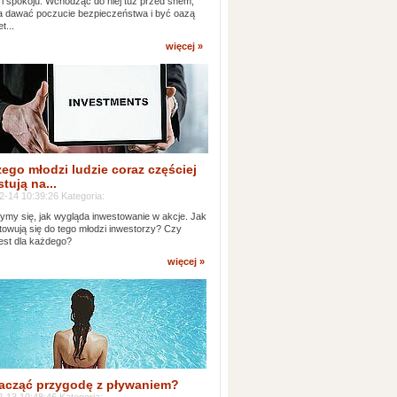
 i spokoju. Wchodząc do niej tuż przed snem,
 dawać poczucie bezpieczeństwa i być oazą
t...
więcej »
ego młodzi ludzie coraz częściej
tują na...
2-14 10:39:26 Kategoria:
ymy się, jak wygląda inwestowanie w akcje. Jak
towują się do tego młodzi inwestorzy? Czy
jest dla każdego?
więcej »
acząć przygodę z pływaniem?