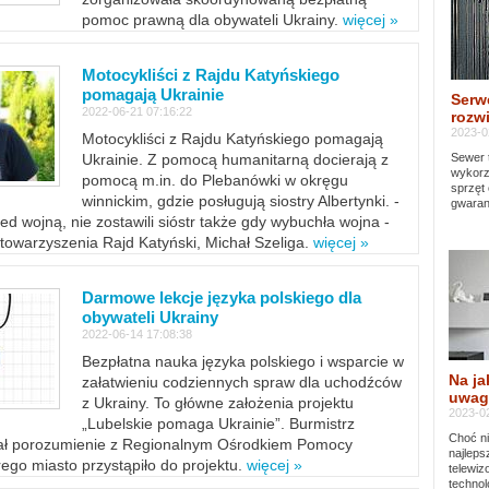
pomoc prawną dla obywateli Ukrainy.
więcej »
Motocykliści z Rajdu Katyńskiego
pomagają Ukrainie
Serw
2022-06-21 07:16:22
rozwi
2023-0
Motocykliści z Rajdu Katyńskiego pomagają
Sewer 
Ukrainie. Z pomocą humanitarną docierają z
wykorz
pomocą m.in. do Plebanówki w okręgu
sprzęt
winnickim, gdzie posługują siostry Albertynki. -
gwaran
ed wojną, nie zostawili sióstr także gdy wybuchła wojna -
towarzyszenia Rajd Katyński, Michał Szeliga.
więcej »
Darmowe lekcje języka polskiego dla
obywateli Ukrainy
2022-06-14 17:08:38
Bezpłatna nauka języka polskiego i wsparcie w
Na ja
załatwieniu codziennych spraw dla uchodźców
uwag
z Ukrainy. To główne założenia projektu
2023-02
„Lubelskie pomaga Ukrainie”. Burmistrz
Choć ni
sał porozumienie z Regionalnym Ośrodkiem Pomocy
najleps
ego miasto przystąpiło do projektu.
więcej »
telewi
technol