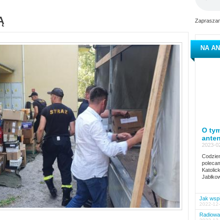
Ą
Zapraszam
NA AN
O tym
ante
2023-02
Codzien
polecam
Katolic
Jabłkow
Jak wspi
2022-12-
Radiowa 