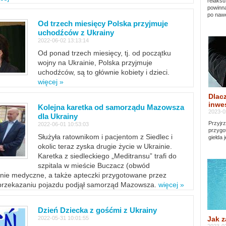
relaksu
powinna
po nawe
Od trzech miesięcy Polska przyjmuje
uchodźców z Ukrainy
2022-06-02 13:13:14
Od ponad trzech miesięcy, tj. od początku
wojny na Ukrainie, Polska przyjmuje
uchodźców, są to głównie kobiety i dzieci.
więcej »
Dlacz
inwes
Kolejna karetka od samorządu Mazowsza
2023-0
dla Ukrainy
Przyjrz
2022-06-01 10:53:03
przygo
Służyła ratownikom i pacjentom z Siedlec i
giełda 
okolic teraz zyska drugie życie w Ukrainie.
Karetka z siedleckiego „Meditransu” trafi do
szpitala w mieście Buczacz (obwód
enie medyczne, a także apteczki przygotowane przez
 przekazaniu pojazdu podjął samorząd Mazowsza.
więcej »
Dzień Dziecka z gośćmi z Ukrainy
Jak z
2022-05-31 10:01:55