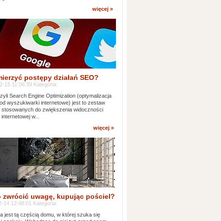
więcej »
mierzyć postępy działań SEO?
-15 11:06:39 Kategoria:
yli Search Engine Optimization (optymalizacja
od wyszukiwarki internetowe) jest to zestaw
k stosowanych do zwiększenia widoczności
 internetowej w...
więcej »
 zwrócić uwagę, kupując pościel?
-14 12:48:01 Kategoria:
ia jest tą częścią domu, w której szuka się