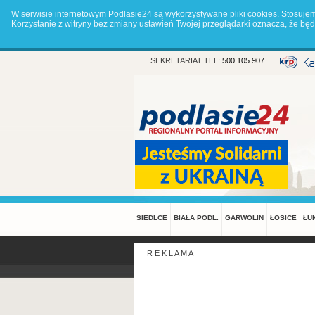
W serwisie internetowym Podlasie24 są wykorzystywane pliki cookies. Stosuje
Korzystanie z witryny bez zmiany ustawień Twojej przeglądarki oznacza, że 
SEKRETARIAT TEL:
500 105 907
SIEDLCE
BIAŁA PODL.
GARWOLIN
ŁOSICE
ŁU
R E K L A M A