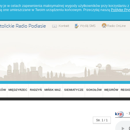
my je w celach zapewnienia maksymalnej wygody użytkowników przy korzystaniu z 
będą one umieszczane w Twoim urządzeniu końcowym. Przeczytaj naszą
Politykę Pr
KÓW
MIĘDZYRZEC
RADZYŃ
MIŃSK MAZ.
SIEMIATYCZE
SOKOŁÓW
WĘGRÓW
REGI
- 
Str. 1 / 1