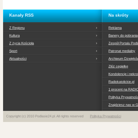
Kanały RSS
Na skróty
Z Regionu
Reklama
Kultura
Banery do pobrania
Z życia Kościoła
Zespół Portalu Podl
Sport
Patronat medialny
Aktualności
Archiwum Dzwiękó
Złóż cegiełkę
Kondolencje i nekro
Radiokatolickie.pl
1 procent na RADI
Polityka Prywatno
Znajdziesz nas w 
Copyright (c) 2010 Podlasie24.pl. All rights reserved
Polityka Prywatności