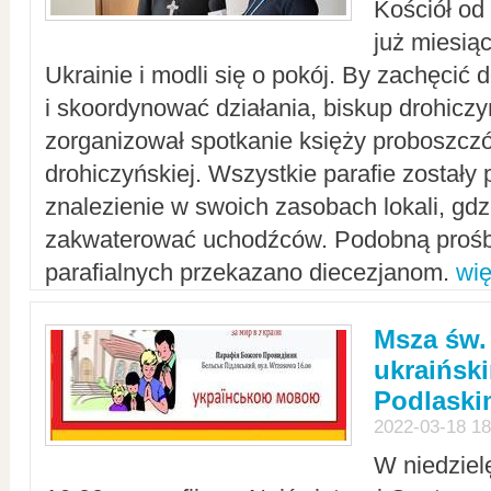
Kościół od
już miesią
Ukrainie i modli się o pokój. By zachęcić
i skoordynować działania, biskup drohicz
zorganizował spotkanie księży proboszczó
drohiczyńskiej. Wszystkie parafie zostały
znalezienie w swoich zasobach lokali, gd
zakwaterować uchodźców. Podobną prośb
parafialnych przekazano diecezjanom.
wię
Msza św.
ukraińsk
Podlaski
2022-03-18 18
W niedziel