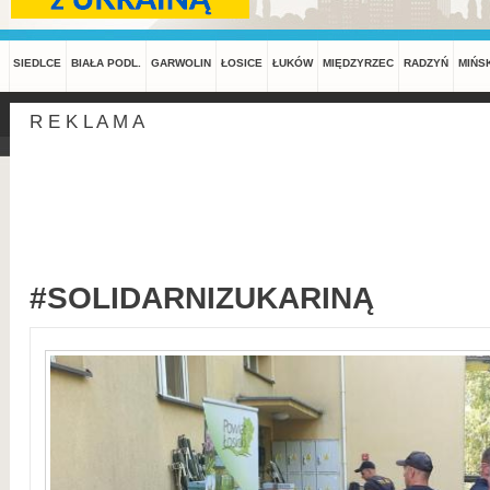
SIEDLCE
BIAŁA PODL.
GARWOLIN
ŁOSICE
ŁUKÓW
MIĘDZYRZEC
RADZYŃ
MIŃS
R E K L A M A
#SOLIDARNIZUKARINĄ