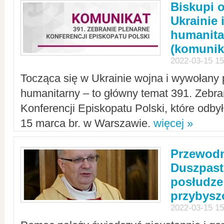
Biskupi 
Ukrainie 
humanit
(komunik
2022-03-15 15
Tocząca się w Ukrainie wojna i wywołany 
humanitarny – to główny temat 391. Zebr
Konferencji Episkopatu Polski, które odbył
15 marca br. w Warszawie.
więcej »
Przewodn
Duszpast
posłudze
przybys
2022-03-15 15