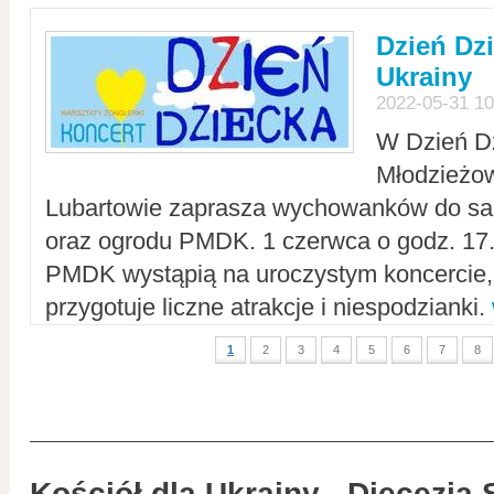
Dzień Dz
Ukrainy
2022-05-31 10
W Dzień D
Młodzieżo
Lubartowie zaprasza wychowanków do sal
oraz ogrodu PMDK. 1 czerwca o godz. 17.0
PMDK wystąpią na uroczystym koncercie
przygotuje liczne atrakcje i niespodzianki.
1
2
3
4
5
6
7
8
Kościół dla Ukrainy - Diecezja 