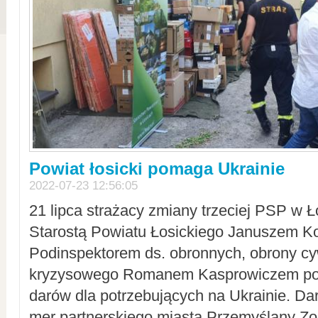
Powiat łosicki pomaga Ukrainie
2022-07-23 12:56:05
21 lipca strażacy zmiany trzeciej PSP w 
Starostą Powiatu Łosickiego Januszem Ko
Podinspektorem ds. obronnych, obrony cyw
kryzysowego Romanem Kasprowiczem po
darów dla potrzebujących na Ukrainie. Dar
mer partnerskiego miasta Przemyślany Zo