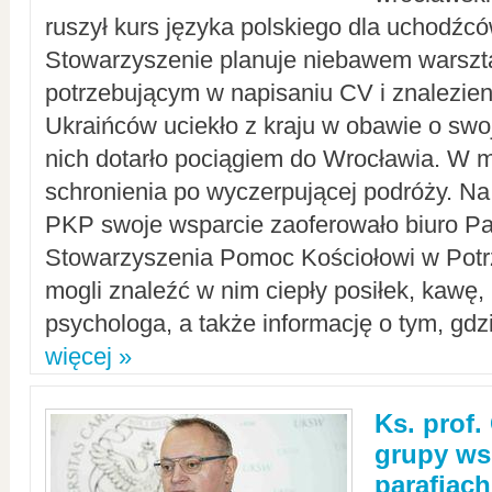
ruszył kurs języka polskiego dla uchodźcó
Stowarzyszenie planuje niebawem warszt
potrzebującym w napisaniu CV i znalezieni
Ukraińców uciekło z kraju w obawie o swoj
nich dotarło pociągiem do Wrocławia. W m
schronienia po wyczerpującej podróży. 
PKP swoje wsparcie zaoferowało biuro P
Stowarzyszenia Pomoc Kościołowi w Potr
mogli znaleźć w nim ciepły posiłek, kawę,
psychologa, a także informację o tym, gdzi
więcej »
Ks. prof.
grupy ws
parafiach