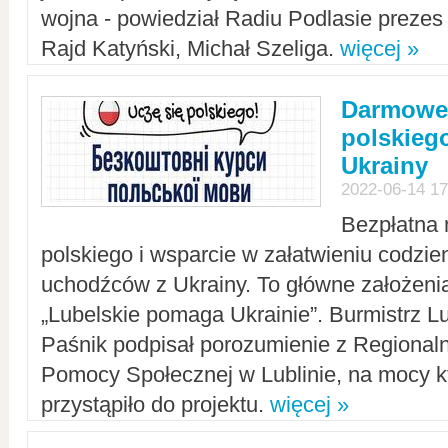
wojna - powiedział Radiu Podlasie preze
Rajd Katyński, Michał Szeliga.
więcej »
Darmowe 
polskiego
Ukrainy
2022-06-14 17
Bezpłatna 
polskiego i wsparcie w załatwieniu codzi
uchodźców z Ukrainy. To główne założenia
„Lubelskie pomaga Ukrainie”. Burmistrz L
Paśnik podpisał porozumienie z Regiona
Pomocy Społecznej w Lublinie, na mocy k
przystąpiło do projektu.
więcej »