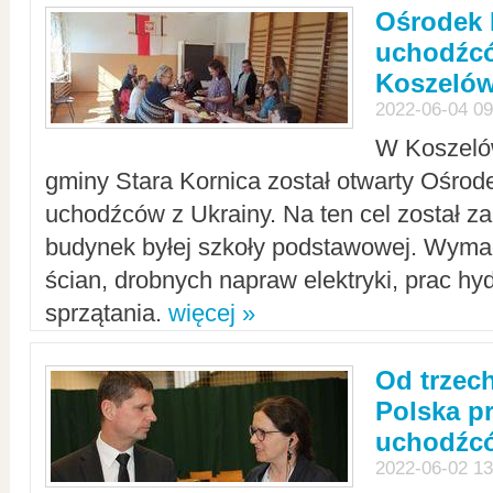
Ośrodek 
uchodźcó
Koszeló
2022-06-04 09
W Koszelów
gminy Stara Kornica został otwarty Ośro
uchodźców z Ukrainy. Na ten cel został 
budynek byłej szkoły podstawowej. Wyma
ścian, drobnych napraw elektryki, prac hy
sprzątania.
więcej »
Od trzec
Polska p
uchodźcó
2022-06-02 13