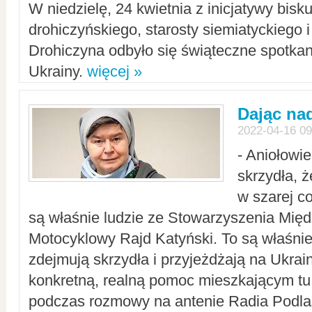
W niedzielę, 24 kwietnia z inicjatywy bisk
drohiczyńskiego, starosty siemiatyckiego i
Drohiczyna odbyło się świąteczne spotka
Ukrainy.
więcej »
Dając nad
2022-04-16 09
- Aniołowi
skrzydła, 
w szarej c
są właśnie ludzie ze Stowarzyszenia Mi
Motocyklowy Rajd Katyński. To są właśnie 
zdejmują skrzydła i przyjeżdżają na Ukrai
konkretną, realną pomoc mieszkającym tu
podczas rozmowy na antenie Radia Podlas