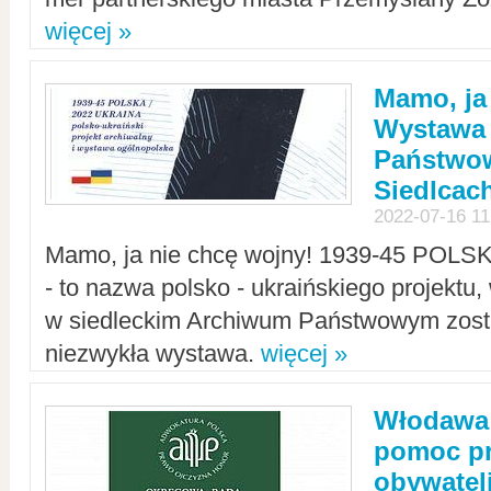
więcej »
Mamo, ja
Wystawa
Państwo
Siedlcac
2022-07-16 11
Mamo, ja nie chcę wojny! 1939-45 POLS
- to nazwa polsko - ukraińskiego projektu
w siedleckim Archiwum Państwowym zosta
niezwykła wystawa.
więcej »
Włodawa:
pomoc pr
obywatel