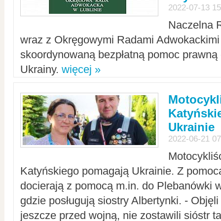
2022-07-13 15
Naczelna 
wraz z Okręgowymi Radami Adwokackimi 
skoordynowaną bezpłatną pomoc prawną d
Ukrainy.
więcej »
Motocykli
Katyński
Ukrainie
2022-06-21 07
Motocykliś
Katyńskiego pomagają Ukrainie. Z pomoc
docierają z pomocą m.in. do Plebanówki w
gdzie posługują siostry Albertynki. - Objęl
jeszcze przed wojną, nie zostawili sióstr 