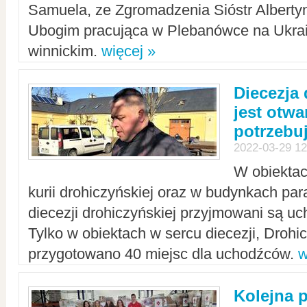
Samuela, ze Zgromadzenia Sióstr Alberty
Ubogim pracująca w Plebanówce na Ukrai
winnickim.
więcej »
Diecezja
jest otwa
potrzebu
2022-03-29 12
W obiektac
kurii drohiczyńskiej oraz w budynkach para
diecezji drohiczyńskiej przyjmowani są uc
Tylko w obiektach w sercu diecezji, Drohi
przygotowano 40 miejsc dla uchodźców.
w
Kolejna 