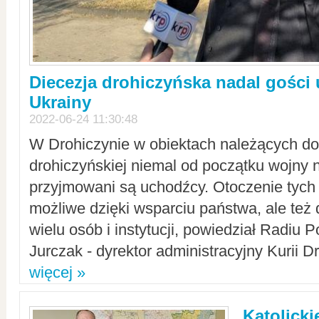
Diecezja drohiczyńska nadal gości
Ukrainy
2022-06-24 11:30:48
W Drohiczynie w obiektach należących do 
drohiczyńskiej niemal od początku wojny 
przyjmowani są uchodźcy. Otoczenie tych 
możliwe dzięki wsparciu państwa, ale też 
wielu osób i instytucji, powiedział Radiu P
Jurczak - dyrektor administracyjny Kurii D
więcej »
Katolicki