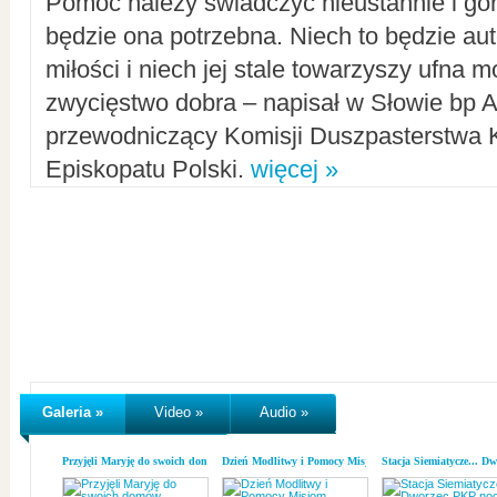
Pomoc należy świadczyć nieustannie i gorl
będzie ona potrzebna. Niech to będzie au
miłości i niech jej stale towarzyszy ufna m
zwycięstwo dobra – napisał w Słowie bp A
przewodniczący Komisji Duszpasterstwa K
Episkopatu Polski.
więcej »
Galeria »
Video »
Audio »
Przyjęli Maryję do swoich domów
Dzień Modlitwy i Pomocy Misjom
Stacja Siemiatycze... D