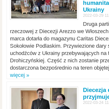
humanita
Ukrainy
2022-03-29 11
Druga part
rzeczowej z Diecezji Arezzo we Włoszech 
marca dotarła do magazynu Caritas Diecez
Sokołowie Podlaskim. Przywiezione dary 
uchodźców z Ukrainy przebywających na t
Drohiczyńskiej. Część z nich zostanie pr
dostarczona bezpośrednio na teren objęte
więcej »
Diecezja
przyjmuj
2022-03-24 11