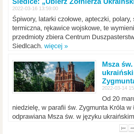
Siedlce: „Ubierz Żołnierza Ukraińs
2022-03-16 13:59:00
Śpiwory, latarki czołowe, apteczki, polary, 
termiczna, rękawice wojskowe, te wymieni
przedmioty zbiera Centrum Duszpasterst
Siedlcach.
więcej »
Msza św.
ukraiński
Zygmunta
2022-03-14 15
Od 20 mar
niedzielę, w parafii św. Zygmunta Króla w
odprawiana Msza św. w języku ukraiński
|<<
<<