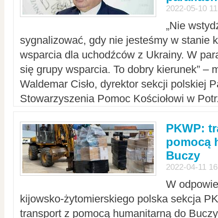
2022-05-10 11
„Nie wstyd
sygnalizować, gdy nie jesteśmy w stanie
wsparcia dla uchodźców z Ukrainy. W para
się grupy wsparcia. To dobry kierunek” – m
Waldemar Cisło, dyrektor sekcji polskiej 
Stowarzyszenia Pomoc Kościołowi w Potr
PKWP: tr
pomocą h
Buczy
2022-04-11 16
W odpowied
kijowsko-żytomierskiego polska sekcja 
transport z pomocą humanitarną do Buczy,