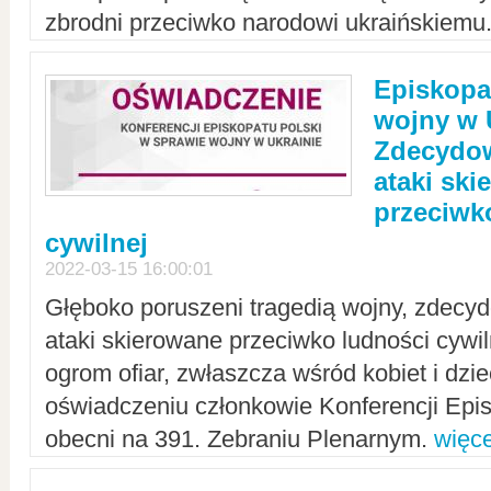
zbrodni przeciwko narodowi ukraińskiemu
Episkopa
wojny w 
Zdecydow
ataki sk
przeciwk
cywilnej
2022-03-15 16:00:01
Głęboko poruszeni tragedią wojny, zdecy
ataki skierowane przeciwko ludności cywi
ogrom ofiar, zwłaszcza wśród kobiet i dzie
oświadczeniu członkowie Konferencji Epis
obecni na 391. Zebraniu Plenarnym.
więce