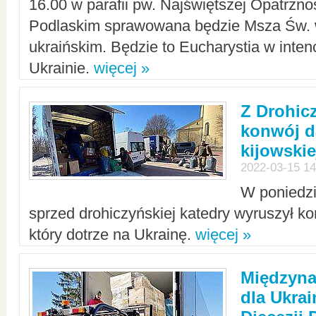
16.00 w parafii pw. Najświętszej Opatrzno
Podlaskim sprawowana będzie Msza Św. 
ukraińskim. Będzie to Eucharystia w intenc
Ukrainie.
więcej »
Z Drohic
konwój d
kijowskie
2022-03-15 14
W poniedzi
sprzed drohiczyńskiej katedry wyruszył k
który dotrze na Ukrainę.
więcej »
Międzyn
dla Ukra