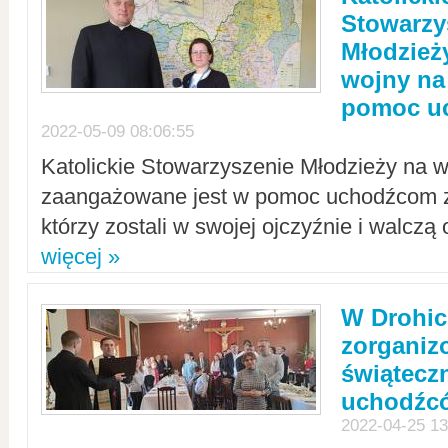
Stowarzy
Młodzież
wojny na 
pomoc u
2022-05-09 08:06:55
Katolickie Stowarzyszenie Młodzieży na w
zaangażowane jest w pomoc uchodźcom z 
którzy zostali w swojej ojczyźnie i walczą 
więcej »
W Drohic
zorgani
świątecz
uchodźc
2022-04-25 13