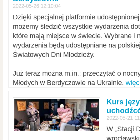
2022-05-26 12:10:04
Dzięki specjalnej platformie udostępnione
możemy śledzić wszystkie wydarzenia dot
które mają miejsce w świecie. Wybrane i 
wydarzenia będą udostępniane na polskiej
Światowych Dni Młodzieży.
Już teraz można m.in.: przeczytać o noc
Młodych w Berdyczowie na Ukrainie.
więc
Kurs języ
uchodźcó
2022-05-21 11
W „Stacji D
wrocławsk