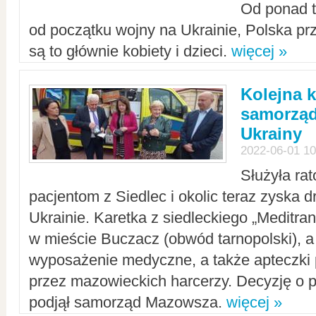
Od ponad tr
od początku wojny na Ukrainie, Polska p
są to głównie kobiety i dzieci.
więcej »
Kolejna k
samorząd
Ukrainy
2022-06-01 10
Służyła ra
pacjentom z Siedlec i okolic teraz zyska d
Ukrainie. Karetka z siedleckiego „Meditrans
w mieście Buczacz (obwód tarnopolski), a
wyposażenie medyczne, a także apteczki
przez mazowieckich harcerzy. Decyzję o 
podjął samorząd Mazowsza.
więcej »