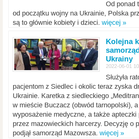
Od ponad tr
od początku wojny na Ukrainie, Polska p
są to głównie kobiety i dzieci.
więcej »
Kolejna k
samorząd
Ukrainy
2022-06-01 10
Służyła ra
pacjentom z Siedlec i okolic teraz zyska d
Ukrainie. Karetka z siedleckiego „Meditrans
w mieście Buczacz (obwód tarnopolski), a
wyposażenie medyczne, a także apteczki
przez mazowieckich harcerzy. Decyzję o 
podjął samorząd Mazowsza.
więcej »