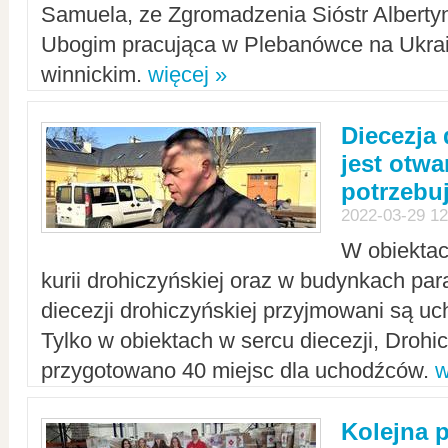
Samuela, ze Zgromadzenia Sióstr Alberty
Ubogim pracująca w Plebanówce na Ukrai
winnickim.
więcej »
Diecezja
jest otwa
potrzebu
2022-03-29 12
W obiektac
kurii drohiczyńskiej oraz w budynkach para
diecezji drohiczyńskiej przyjmowani są uc
Tylko w obiektach w sercu diecezji, Drohi
przygotowano 40 miejsc dla uchodźców.
w
Kolejna 