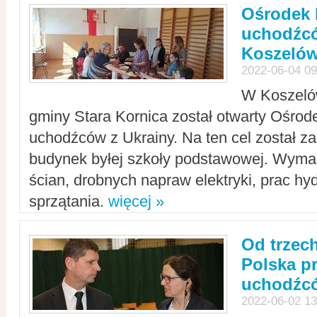
Ośrodek 
uchodźcó
Koszeló
2022-06-04 09
W Koszelów
gminy Stara Kornica został otwarty Ośro
uchodźców z Ukrainy. Na ten cel został 
budynek byłej szkoły podstawowej. Wyma
ścian, drobnych napraw elektryki, prac hy
sprzątania.
więcej »
Od trzec
Polska p
uchodźcó
2022-06-02 13