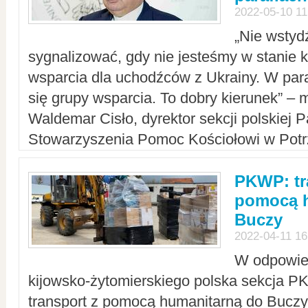
2022-05-10 11
„Nie wstyd
sygnalizować, gdy nie jesteśmy w stanie
wsparcia dla uchodźców z Ukrainy. W para
się grupy wsparcia. To dobry kierunek” – m
Waldemar Cisło, dyrektor sekcji polskiej 
Stowarzyszenia Pomoc Kościołowi w Potr
PKWP: tr
pomocą h
Buczy
2022-04-11 16
W odpowied
kijowsko-żytomierskiego polska sekcja 
transport z pomocą humanitarną do Buczy,