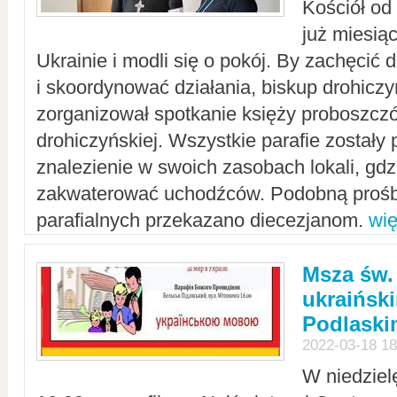
Kościół od
już miesią
Ukrainie i modli się o pokój. By zachęcić
i skoordynować działania, biskup drohicz
zorganizował spotkanie księży proboszczó
drohiczyńskiej. Wszystkie parafie zostały
znalezienie w swoich zasobach lokali, gd
zakwaterować uchodźców. Podobną prośb
parafialnych przekazano diecezjanom.
wię
Msza św.
ukraińsk
Podlaski
2022-03-18 18
W niedziel