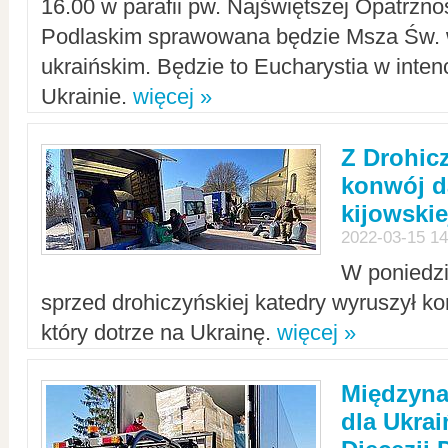
16.00 w parafii pw. Najświętszej Opatrzno
Podlaskim sprawowana będzie Msza Św. 
ukraińskim. Będzie to Eucharystia w intenc
Ukrainie.
więcej »
Z Drohic
konwój d
kijowskie
2022-03-15 14
W poniedzi
sprzed drohiczyńskiej katedry wyruszył k
który dotrze na Ukrainę.
więcej »
Międzyn
dla Ukra