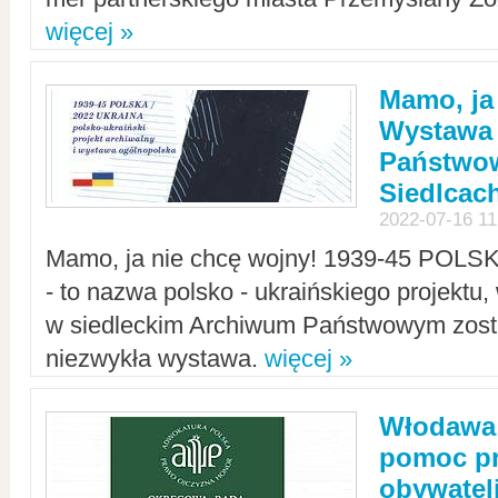
więcej »
Mamo, ja
Wystawa
Państwo
Siedlcac
2022-07-16 11
Mamo, ja nie chcę wojny! 1939-45 POLS
- to nazwa polsko - ukraińskiego projektu
w siedleckim Archiwum Państwowym zosta
niezwykła wystawa.
więcej »
Włodawa:
pomoc pr
obywatel