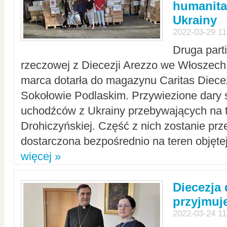
humanita
Ukrainy
2022-03-29 11
Druga part
rzeczowej z Diecezji Arezzo we Włoszech 
marca dotarła do magazynu Caritas Diecez
Sokołowie Podlaskim. Przywiezione dary 
uchodźców z Ukrainy przebywających na t
Drohiczyńskiej. Część z nich zostanie pr
dostarczona bezpośrednio na teren objęte
więcej »
Diecezja
przyjmuj
2022-03-24 11