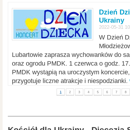
Dzień Dz
Ukrainy
2022-05-31 10
W Dzień D
Młodzieżo
Lubartowie zaprasza wychowanków do sal
oraz ogrodu PMDK. 1 czerwca o godz. 17.0
PMDK wystąpią na uroczystym koncercie
przygotuje liczne atrakcje i niespodzianki.
1
2
3
4
5
6
7
8
Kościół dla Ukrainy - Diecezja 