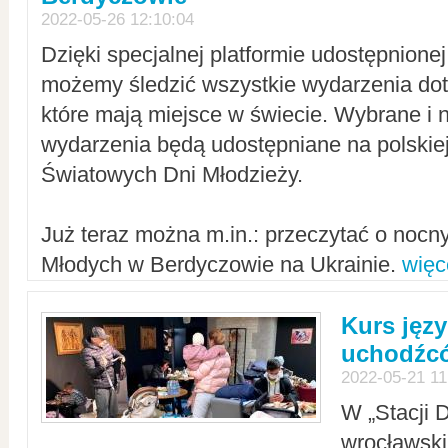
2022-05-26 12:10:04
Dzięki specjalnej platformie udostępnione
możemy śledzić wszystkie wydarzenia dot
które mają miejsce w świecie. Wybrane i 
wydarzenia będą udostępniane na polskiej
Światowych Dni Młodzieży.
Już teraz można m.in.: przeczytać o noc
Młodych w Berdyczowie na Ukrainie.
więc
Kurs języ
uchodźcó
2022-05-21 11
W „Stacji D
wrocławsk