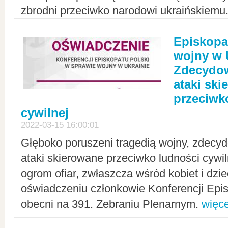
zbrodni przeciwko narodowi ukraińskiemu
Episkopa
wojny w 
Zdecydow
ataki sk
przeciwk
cywilnej
2022-03-15 16:00:01
Głęboko poruszeni tragedią wojny, zdecy
ataki skierowane przeciwko ludności cywi
ogrom ofiar, zwłaszcza wśród kobiet i dzie
oświadczeniu członkowie Konferencji Epis
obecni na 391. Zebraniu Plenarnym.
więce