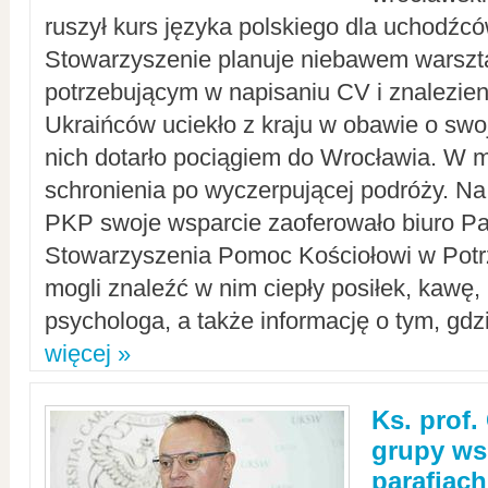
ruszył kurs języka polskiego dla uchodźcó
Stowarzyszenie planuje niebawem warszt
potrzebującym w napisaniu CV i znalezieni
Ukraińców uciekło z kraju w obawie o swoj
nich dotarło pociągiem do Wrocławia. W m
schronienia po wyczerpującej podróży. 
PKP swoje wsparcie zaoferowało biuro P
Stowarzyszenia Pomoc Kościołowi w Potr
mogli znaleźć w nim ciepły posiłek, kawę,
psychologa, a także informację o tym, gdzi
więcej »
Ks. prof.
grupy ws
parafiach