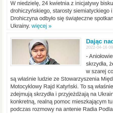
W niedzielę, 24 kwietnia z inicjatywy bisk
drohiczyńskiego, starosty siemiatyckiego i
Drohiczyna odbyło się świąteczne spotka
Ukrainy.
więcej »
Dając nad
2022-04-16 09
- Aniołowi
skrzydła, 
w szarej c
są właśnie ludzie ze Stowarzyszenia Mi
Motocyklowy Rajd Katyński. To są właśnie 
zdejmują skrzydła i przyjeżdżają na Ukrai
konkretną, realną pomoc mieszkającym tu
podczas rozmowy na antenie Radia Podlas