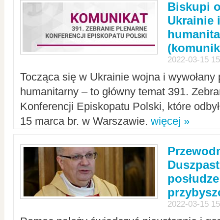
Biskupi 
Ukrainie 
humanit
(komunik
2022-03-15 15
Tocząca się w Ukrainie wojna i wywołany 
humanitarny – to główny temat 391. Zebr
Konferencji Episkopatu Polski, które odbył
15 marca br. w Warszawie.
więcej »
Przewodn
Duszpast
posłudze
przybys
2022-03-15 15