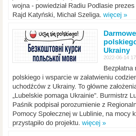
wojna - powiedział Radiu Podlasie preze
Rajd Katyński, Michał Szeliga.
więcej »
Darmowe 
polskiego
Ukrainy
2022-06-14 17
Bezpłatna 
polskiego i wsparcie w załatwieniu codzi
uchodźców z Ukrainy. To główne założenia
„Lubelskie pomaga Ukrainie”. Burmistrz L
Paśnik podpisał porozumienie z Regiona
Pomocy Społecznej w Lublinie, na mocy k
przystąpiło do projektu.
więcej »