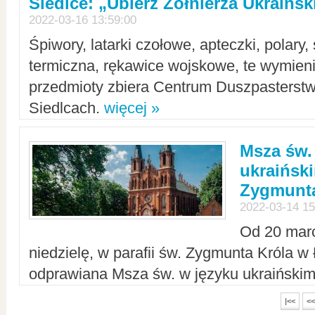
Siedlce: „Ubierz Żołnierza Ukraińs
2022-03-16 13:59:00
Śpiwory, latarki czołowe, apteczki, polary, 
termiczna, rękawice wojskowe, te wymieni
przedmioty zbiera Centrum Duszpasterst
Siedlcach.
więcej »
Msza św.
ukraiński
Zygmunta
2022-03-14 15
Od 20 mar
niedzielę, w parafii św. Zygmunta Króla w
odprawiana Msza św. w języku ukraiński
|<<
<<