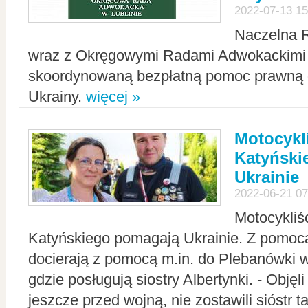
2022-07-13 15
Naczelna 
wraz z Okręgowymi Radami Adwokackimi 
skoordynowaną bezpłatną pomoc prawną d
Ukrainy.
więcej »
Motocykli
Katyński
Ukrainie
2022-06-21 07
Motocykliś
Katyńskiego pomagają Ukrainie. Z pomoc
docierają z pomocą m.in. do Plebanówki w
gdzie posługują siostry Albertynki. - Objęl
jeszcze przed wojną, nie zostawili sióstr 