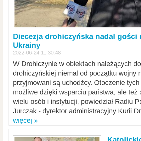
Diecezja drohiczyńska nadal gości
Ukrainy
2022-06-24 11:30:48
W Drohiczynie w obiektach należących do 
drohiczyńskiej niemal od początku wojny 
przyjmowani są uchodźcy. Otoczenie tych 
możliwe dzięki wsparciu państwa, ale też 
wielu osób i instytucji, powiedział Radiu P
Jurczak - dyrektor administracyjny Kurii D
więcej »
Katolicki