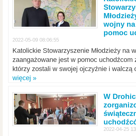
Stowarzy
Młodzież
wojny na 
pomoc u
2022-05-09 08:06:55
Katolickie Stowarzyszenie Młodzieży na w
zaangażowane jest w pomoc uchodźcom z 
którzy zostali w swojej ojczyźnie i walczą 
więcej »
W Drohic
zorgani
świątecz
uchodźc
2022-04-25 13