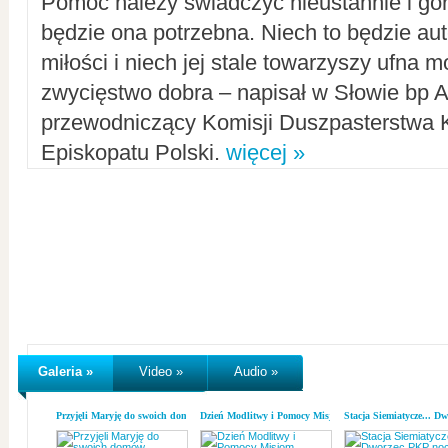
Pomoc należy świadczyć nieustannie i gorl
będzie ona potrzebna. Niech to będzie au
miłości i niech jej stale towarzyszy ufna m
zwycięstwo dobra – napisał w Słowie bp A
przewodniczący Komisji Duszpasterstwa K
Episkopatu Polski.
więcej »
Galeria »
Video »
Audio »
Przyjęli Maryję do swoich domów
Dzień Modlitwy i Pomocy Misjom
Stacja Siemiatycze... D