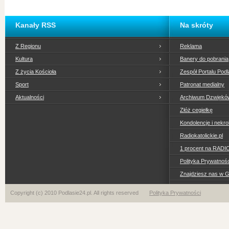
Kanały RSS
Na skróty
Z Regionu
Reklama
Kultura
Banery do pobrania
Z życia Kościoła
Zespół Portalu Podl
Sport
Patronat medialny
Aktualności
Archiwum Dzwiękó
Złóż cegiełkę
Kondolencje i nekro
Radiokatolickie.pl
1 procent na RADI
Polityka Prywatno
Znajdziesz nas w 
Copyright (c) 2010 Podlasie24.pl. All rights reserved
Polityka Prywatności