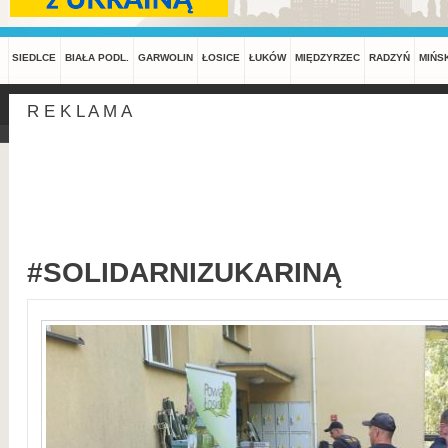
SIEDLCE
BIAŁA PODL.
GARWOLIN
ŁOSICE
ŁUKÓW
MIĘDZYRZEC
RADZYŃ
MIŃS
R E K L A M A
#SOLIDARNIZUKARINĄ