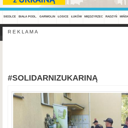
SIEDLCE
BIAŁA PODL.
GARWOLIN
ŁOSICE
ŁUKÓW
MIĘDZYRZEC
RADZYŃ
MIŃS
R E K L A M A
#SOLIDARNIZUKARINĄ