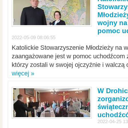
Stowarzy
Młodzież
wojny na 
pomoc u
2022-05-09 08:06:55
Katolickie Stowarzyszenie Młodzieży na w
zaangażowane jest w pomoc uchodźcom z 
którzy zostali w swojej ojczyźnie i walczą 
więcej »
W Drohic
zorgani
świątecz
uchodźc
2022-04-25 13