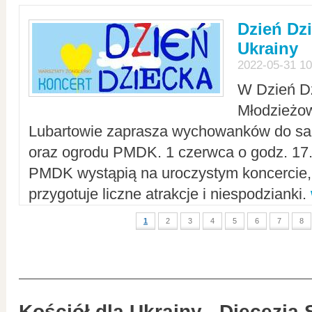
Dzień Dz
Ukrainy
2022-05-31 10
W Dzień D
Młodzieżo
Lubartowie zaprasza wychowanków do sal
oraz ogrodu PMDK. 1 czerwca o godz. 17.0
PMDK wystąpią na uroczystym koncercie
przygotuje liczne atrakcje i niespodzianki.
1
2
3
4
5
6
7
8
Kościół dla Ukrainy - Diecezja 