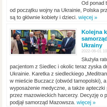
Od ponad tr
od początku wojny na Ukrainie, Polska p
są to głównie kobiety i dzieci.
więcej »
Kolejna k
samorząd
Ukrainy
2022-06-01 10
Służyła ra
pacjentom z Siedlec i okolic teraz zyska d
Ukrainie. Karetka z siedleckiego „Meditrans
w mieście Buczacz (obwód tarnopolski), a
wyposażenie medyczne, a także apteczki
przez mazowieckich harcerzy. Decyzję o 
podjął samorząd Mazowsza.
więcej »