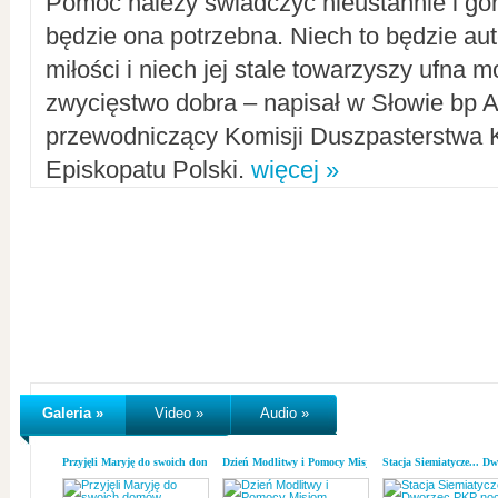
Pomoc należy świadczyć nieustannie i gorl
będzie ona potrzebna. Niech to będzie au
miłości i niech jej stale towarzyszy ufna m
zwycięstwo dobra – napisał w Słowie bp A
przewodniczący Komisji Duszpasterstwa K
Episkopatu Polski.
więcej »
Galeria »
Video »
Audio »
Przyjęli Maryję do swoich domów
Dzień Modlitwy i Pomocy Misjom
Stacja Siemiatycze... D