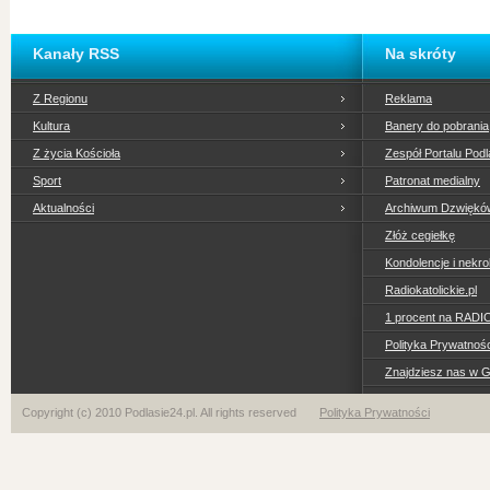
Kanały RSS
Na skróty
Z Regionu
Reklama
Kultura
Banery do pobrania
Z życia Kościoła
Zespół Portalu Podl
Sport
Patronat medialny
Aktualności
Archiwum Dzwiękó
Złóż cegiełkę
Kondolencje i nekro
Radiokatolickie.pl
1 procent na RADI
Polityka Prywatno
Znajdziesz nas w 
Copyright (c) 2010 Podlasie24.pl. All rights reserved
Polityka Prywatności