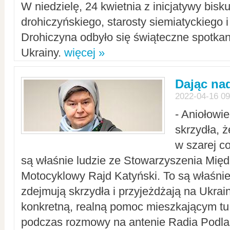
W niedzielę, 24 kwietnia z inicjatywy bisk
drohiczyńskiego, starosty siemiatyckiego i
Drohiczyna odbyło się świąteczne spotka
Ukrainy.
więcej »
Dając nad
2022-04-16 09
- Aniołowi
skrzydła, 
w szarej c
są właśnie ludzie ze Stowarzyszenia Mi
Motocyklowy Rajd Katyński. To są właśnie 
zdejmują skrzydła i przyjeżdżają na Ukrai
konkretną, realną pomoc mieszkającym tu
podczas rozmowy na antenie Radia Podlas