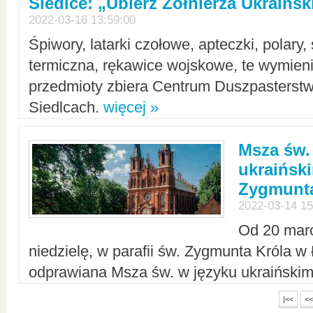
Siedlce: „Ubierz Żołnierza Ukraińs
2022-03-16 13:59:00
Śpiwory, latarki czołowe, apteczki, polary, 
termiczna, rękawice wojskowe, te wymieni
przedmioty zbiera Centrum Duszpasterst
Siedlcach.
więcej »
Msza św.
ukraiński
Zygmunta
2022-03-14 15
Od 20 mar
niedzielę, w parafii św. Zygmunta Króla w
odprawiana Msza św. w języku ukraiński
|<<
<<