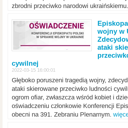
zbrodni przeciwko narodowi ukraińskiemu
Episkopa
wojny w 
Zdecydow
ataki sk
przeciwk
cywilnej
2022-03-15 16:00:01
Głęboko poruszeni tragedią wojny, zdecy
ataki skierowane przeciwko ludności cywi
ogrom ofiar, zwłaszcza wśród kobiet i dzie
oświadczeniu członkowie Konferencji Epis
obecni na 391. Zebraniu Plenarnym.
więce