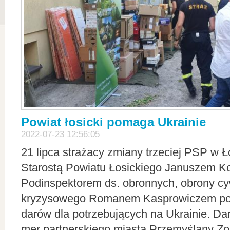
Powiat łosicki pomaga Ukrainie
2022-07-23 12:56:05
21 lipca strażacy zmiany trzeciej PSP w 
Starostą Powiatu Łosickiego Januszem Ko
Podinspektorem ds. obronnych, obrony cyw
kryzysowego Romanem Kasprowiczem po
darów dla potrzebujących na Ukrainie. Dar
mer partnerskiego miasta Przemyślany Zo