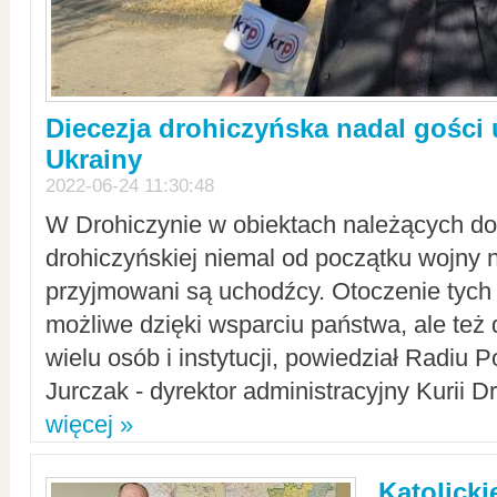
Diecezja drohiczyńska nadal gości
Ukrainy
2022-06-24 11:30:48
W Drohiczynie w obiektach należących do 
drohiczyńskiej niemal od początku wojny 
przyjmowani są uchodźcy. Otoczenie tych 
możliwe dzięki wsparciu państwa, ale też 
wielu osób i instytucji, powiedział Radiu P
Jurczak - dyrektor administracyjny Kurii D
więcej »
Katolicki