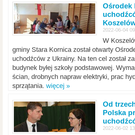
Ośrodek 
uchodźcó
Koszeló
2022-06-04 09
W Koszelów
gminy Stara Kornica został otwarty Ośro
uchodźców z Ukrainy. Na ten cel został 
budynek byłej szkoły podstawowej. Wyma
ścian, drobnych napraw elektryki, prac hy
sprzątania.
więcej »
Od trzec
Polska p
uchodźcó
2022-06-02 13