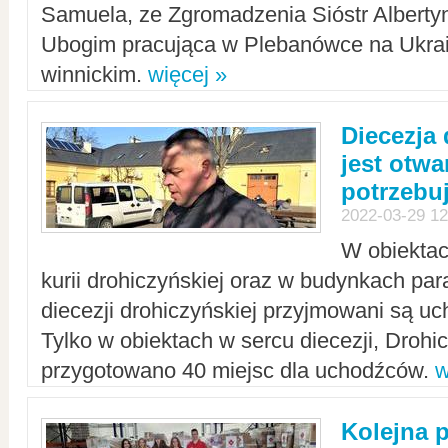
Samuela, ze Zgromadzenia Sióstr Alberty
Ubogim pracująca w Plebanówce na Ukrai
winnickim.
więcej »
Diecezja
jest otwa
potrzebu
2022-03-29 12
W obiektac
kurii drohiczyńskiej oraz w budynkach para
diecezji drohiczyńskiej przyjmowani są uc
Tylko w obiektach w sercu diecezji, Drohi
przygotowano 40 miejsc dla uchodźców.
w
Kolejna 