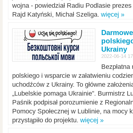
wojna - powiedział Radiu Podlasie preze
Rajd Katyński, Michał Szeliga.
więcej »
Darmowe 
polskiego
Ukrainy
2022-06-14 17
Bezpłatna 
polskiego i wsparcie w załatwieniu codzi
uchodźców z Ukrainy. To główne założenia
„Lubelskie pomaga Ukrainie”. Burmistrz L
Paśnik podpisał porozumienie z Regiona
Pomocy Społecznej w Lublinie, na mocy k
przystąpiło do projektu.
więcej »