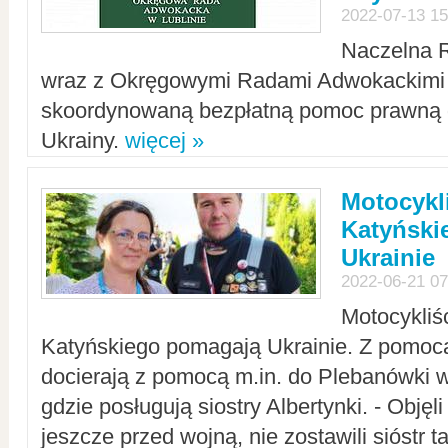
2022-07-13 15
Naczelna 
wraz z Okręgowymi Radami Adwokackimi 
skoordynowaną bezpłatną pomoc prawną d
Ukrainy.
więcej »
Motocykli
Katyński
Ukrainie
2022-06-21 07
Motocykliś
Katyńskiego pomagają Ukrainie. Z pomoc
docierają z pomocą m.in. do Plebanówki w
gdzie posługują siostry Albertynki. - Objęl
jeszcze przed wojną, nie zostawili sióstr 