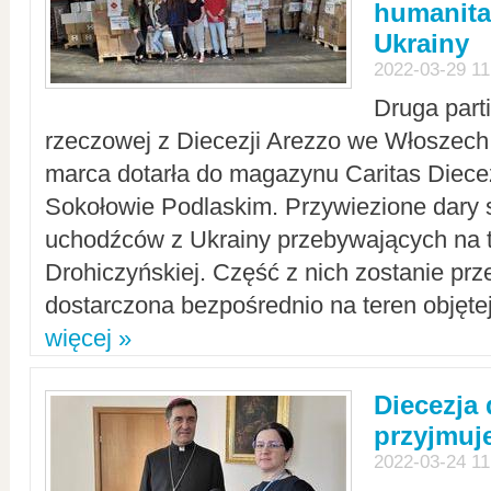
humanita
Ukrainy
2022-03-29 11
Druga part
rzeczowej z Diecezji Arezzo we Włoszech 
marca dotarła do magazynu Caritas Diecez
Sokołowie Podlaskim. Przywiezione dary 
uchodźców z Ukrainy przebywających na t
Drohiczyńskiej. Część z nich zostanie pr
dostarczona bezpośrednio na teren objęte
więcej »
Diecezja
przyjmuj
2022-03-24 11