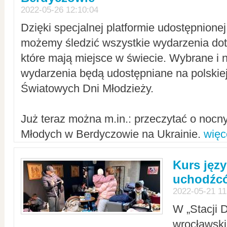
2022-05-26 12:10:04
Dzięki specjalnej platformie udostępnione
możemy śledzić wszystkie wydarzenia dot
które mają miejsce w świecie. Wybrane i 
wydarzenia będą udostępniane na polskiej
Światowych Dni Młodzieży.
Już teraz można m.in.: przeczytać o noc
Młodych w Berdyczowie na Ukrainie.
więc
Kurs języ
uchodźcó
2022-05-21 11
W „Stacji D
wrocławsk