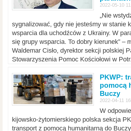
2022-05-10 11
„Nie wstyd
sygnalizować, gdy nie jesteśmy w stanie
wsparcia dla uchodźców z Ukrainy. W para
się grupy wsparcia. To dobry kierunek” – m
Waldemar Cisło, dyrektor sekcji polskiej 
Stowarzyszenia Pomoc Kościołowi w Potr
PKWP: tr
pomocą h
Buczy
2022-04-11 16
W odpowied
kijowsko-żytomierskiego polska sekcja 
transport z pomocą humanitarną do Buczy,