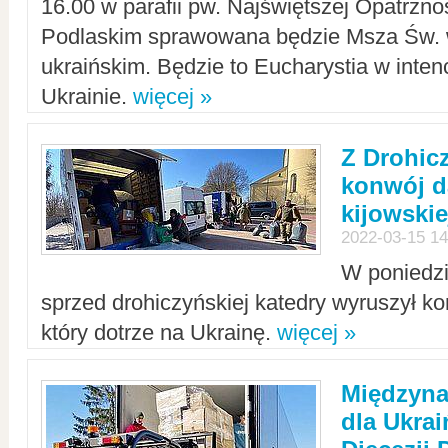
16.00 w parafii pw. Najświętszej Opatrzno
Podlaskim sprawowana będzie Msza Św. 
ukraińskim. Będzie to Eucharystia w intenc
Ukrainie.
więcej »
Z Drohic
konwój d
kijowskie
2022-03-15 14
W poniedzi
sprzed drohiczyńskiej katedry wyruszył k
który dotrze na Ukrainę.
więcej »
Międzyn
dla Ukra