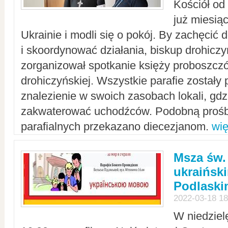
Kościół od
już miesią
Ukrainie i modli się o pokój. By zachęcić
i skoordynować działania, biskup drohicz
zorganizował spotkanie księży proboszczó
drohiczyńskiej. Wszystkie parafie zostały
znalezienie w swoich zasobach lokali, gd
zakwaterować uchodźców. Podobną prośb
parafialnych przekazano diecezjanom.
wię
Msza św.
ukraińsk
Podlaski
2022-03-18 18
W niedziel