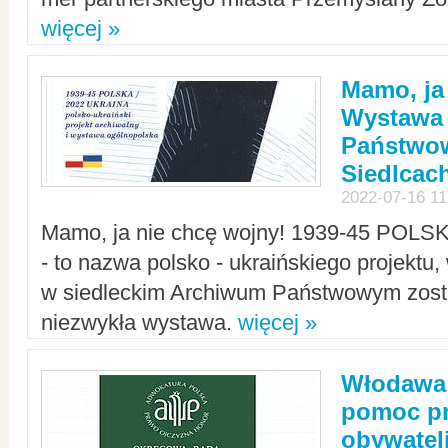
więcej »
Mamo, ja
Wystawa
Państwo
Siedlcac
2022-07-16 11
Mamo, ja nie chcę wojny! 1939-45 POLS
- to nazwa polsko - ukraińskiego projektu
w siedleckim Archiwum Państwowym zosta
niezwykła wystawa.
więcej »
Włodawa:
pomoc pr
obywatel