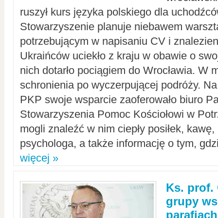
ruszył kurs języka polskiego dla uchodźcó
Stowarzyszenie planuje niebawem warszt
potrzebującym w napisaniu CV i znalezieni
Ukraińców uciekło z kraju w obawie o swoj
nich dotarło pociągiem do Wrocławia. W m
schronienia po wyczerpującej podróży. 
PKP swoje wsparcie zaoferowało biuro P
Stowarzyszenia Pomoc Kościołowi w Potr
mogli znaleźć w nim ciepły posiłek, kawę,
psychologa, a także informację o tym, gdzi
więcej »
Ks. prof.
grupy ws
parafiach