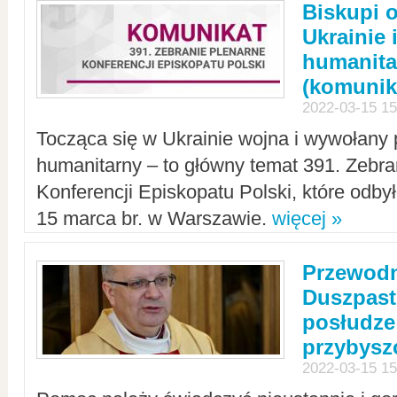
Biskupi 
Ukrainie 
humanit
(komunik
2022-03-15 15
Tocząca się w Ukrainie wojna i wywołany 
humanitarny – to główny temat 391. Zebr
Konferencji Episkopatu Polski, które odbył
15 marca br. w Warszawie.
więcej »
Przewodn
Duszpast
posłudze
przybys
2022-03-15 15