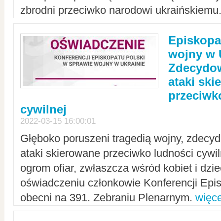
zbrodni przeciwko narodowi ukraińskiemu
Episkopa
wojny w 
Zdecydow
ataki sk
przeciwk
cywilnej
2022-03-15 16:00:01
Głęboko poruszeni tragedią wojny, zdecy
ataki skierowane przeciwko ludności cywi
ogrom ofiar, zwłaszcza wśród kobiet i dzie
oświadczeniu członkowie Konferencji Epis
obecni na 391. Zebraniu Plenarnym.
więce