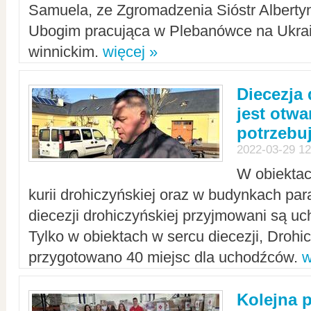
Samuela, ze Zgromadzenia Sióstr Alberty
Ubogim pracująca w Plebanówce na Ukrai
winnickim.
więcej »
Diecezja
jest otwa
potrzebu
2022-03-29 12
W obiektac
kurii drohiczyńskiej oraz w budynkach para
diecezji drohiczyńskiej przyjmowani są uc
Tylko w obiektach w sercu diecezji, Drohi
przygotowano 40 miejsc dla uchodźców.
w
Kolejna 