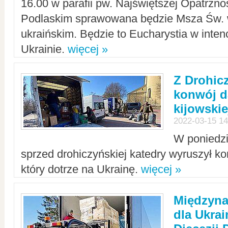
16.00 w parafii pw. Najświętszej Opatrzno
Podlaskim sprawowana będzie Msza Św. 
ukraińskim. Będzie to Eucharystia w intenc
Ukrainie.
więcej »
Z Drohic
konwój d
kijowskie
2022-03-15 14
W poniedzi
sprzed drohiczyńskiej katedry wyruszył k
który dotrze na Ukrainę.
więcej »
Międzyn
dla Ukra