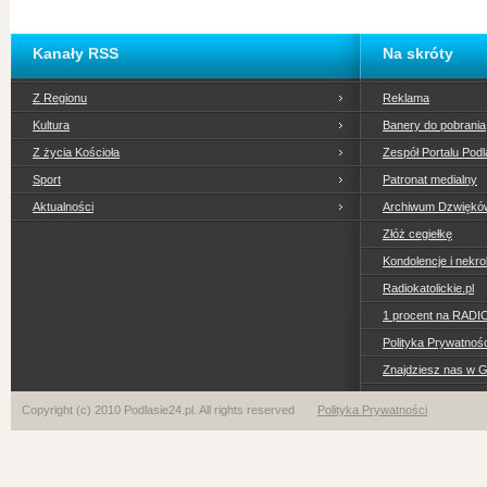
Kanały RSS
Na skróty
Z Regionu
Reklama
Kultura
Banery do pobrania
Z życia Kościoła
Zespół Portalu Podl
Sport
Patronat medialny
Aktualności
Archiwum Dzwiękó
Złóż cegiełkę
Kondolencje i nekro
Radiokatolickie.pl
1 procent na RADI
Polityka Prywatno
Znajdziesz nas w 
Copyright (c) 2010 Podlasie24.pl. All rights reserved
Polityka Prywatności