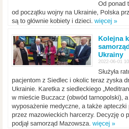
Od ponad tr
od początku wojny na Ukrainie, Polska p
są to głównie kobiety i dzieci.
więcej »
Kolejna k
samorząd
Ukrainy
2022-06-01 10
Służyła ra
pacjentom z Siedlec i okolic teraz zyska d
Ukrainie. Karetka z siedleckiego „Meditrans
w mieście Buczacz (obwód tarnopolski), a
wyposażenie medyczne, a także apteczki
przez mazowieckich harcerzy. Decyzję o 
podjął samorząd Mazowsza.
więcej »