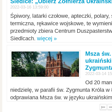
Siedlce: „Ubierz Żołnierza Ukraińs
2022-03-16 13:59:00
Śpiwory, latarki czołowe, apteczki, polary, 
termiczna, rękawice wojskowe, te wymieni
przedmioty zbiera Centrum Duszpasterst
Siedlcach.
więcej »
Msza św.
ukraiński
Zygmunta
2022-03-14 15
Od 20 mar
niedzielę, w parafii św. Zygmunta Króla w
odprawiana Msza św. w języku ukraiński
|<<
<<