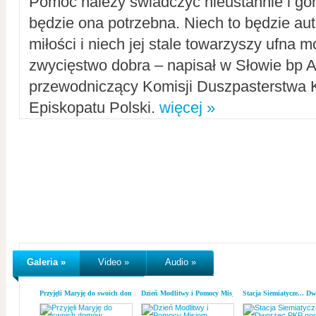
Pomoc należy świadczyć nieustannie i gorl
będzie ona potrzebna. Niech to będzie au
miłości i niech jej stale towarzyszy ufna m
zwycięstwo dobra – napisał w Słowie bp A
przewodniczący Komisji Duszpasterstwa K
Episkopatu Polski.
więcej »
Galeria »
Video »
Audio »
Przyjęli Maryję do swoich domów
Dzień Modlitwy i Pomocy Misjom
Stacja Siemiatycze... D