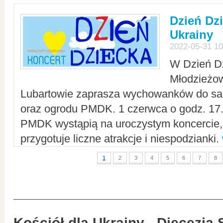
Dzień Dz
Ukrainy
2022-05-31 10
W Dzień D
Młodzieżo
Lubartowie zaprasza wychowanków do sal
oraz ogrodu PMDK. 1 czerwca o godz. 17.0
PMDK wystąpią na uroczystym koncercie
przygotuje liczne atrakcje i niespodzianki.
1
2
3
4
5
6
7
8
Kościół dla Ukrainy - Diecezja 