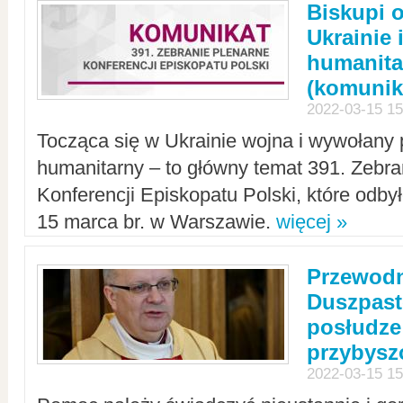
Biskupi 
Ukrainie 
humanit
(komunik
2022-03-15 15
Tocząca się w Ukrainie wojna i wywołany 
humanitarny – to główny temat 391. Zebr
Konferencji Episkopatu Polski, które odbył
15 marca br. w Warszawie.
więcej »
Przewodn
Duszpast
posłudze
przybys
2022-03-15 15