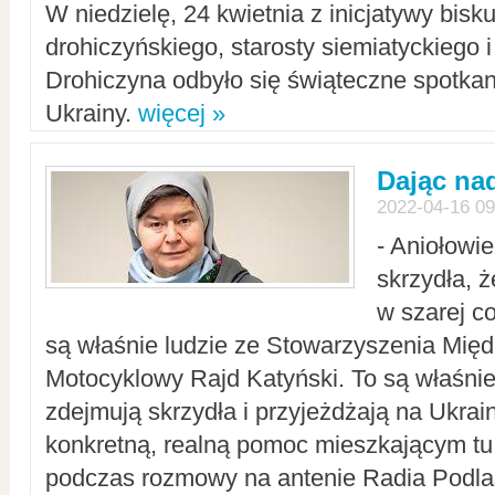
W niedzielę, 24 kwietnia z inicjatywy bisk
drohiczyńskiego, starosty siemiatyckiego i
Drohiczyna odbyło się świąteczne spotka
Ukrainy.
więcej »
Dając nad
2022-04-16 09
- Aniołowi
skrzydła, 
w szarej c
są właśnie ludzie ze Stowarzyszenia Mi
Motocyklowy Rajd Katyński. To są właśnie 
zdejmują skrzydła i przyjeżdżają na Ukrai
konkretną, realną pomoc mieszkającym tu
podczas rozmowy na antenie Radia Podlas