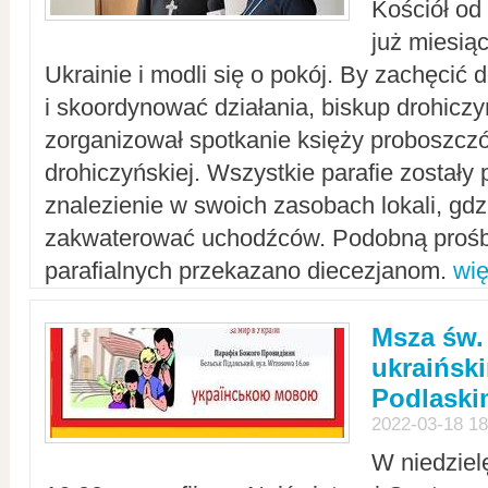
Kościół od
już miesią
Ukrainie i modli się o pokój. By zachęcić
i skoordynować działania, biskup drohicz
zorganizował spotkanie księży proboszczó
drohiczyńskiej. Wszystkie parafie zostały
znalezienie w swoich zasobach lokali, gd
zakwaterować uchodźców. Podobną prośb
parafialnych przekazano diecezjanom.
wię
Msza św.
ukraińsk
Podlaski
2022-03-18 18
W niedziel