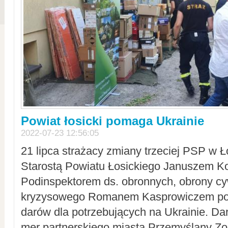
Powiat łosicki pomaga Ukrainie
2022-07-23 12:56:05
21 lipca strażacy zmiany trzeciej PSP w 
Starostą Powiatu Łosickiego Januszem Ko
Podinspektorem ds. obronnych, obrony cyw
kryzysowego Romanem Kasprowiczem po
darów dla potrzebujących na Ukrainie. Dar
mer partnerskiego miasta Przemyślany Zo