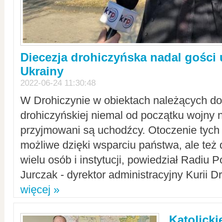
Diecezja drohiczyńska nadal gości
Ukrainy
2022-06-24 11:30:48
W Drohiczynie w obiektach należących do 
drohiczyńskiej niemal od początku wojny 
przyjmowani są uchodźcy. Otoczenie tych 
możliwe dzięki wsparciu państwa, ale też 
wielu osób i instytucji, powiedział Radiu P
Jurczak - dyrektor administracyjny Kurii D
więcej »
Katolicki