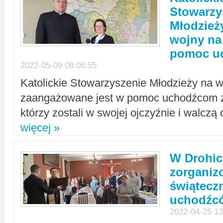
Stowarzy
Młodzież
wojny na 
pomoc u
2022-05-09 08:06:55
Katolickie Stowarzyszenie Młodzieży na w
zaangażowane jest w pomoc uchodźcom z 
którzy zostali w swojej ojczyźnie i walczą 
więcej »
W Drohic
zorgani
świątecz
uchodźc
2022-04-25 13