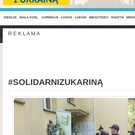
SIEDLCE
BIAŁA PODL.
GARWOLIN
ŁOSICE
ŁUKÓW
MIĘDZYRZEC
RADZYŃ
MIŃS
R E K L A M A
#SOLIDARNIZUKARINĄ