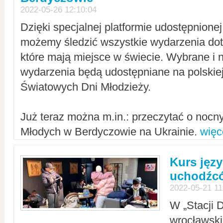
2022-05-26 12:10:04
Dzięki specjalnej platformie udostępnione
możemy śledzić wszystkie wydarzenia dot
które mają miejsce w świecie. Wybrane i 
wydarzenia będą udostępniane na polskiej
Światowych Dni Młodzieży.
Już teraz można m.in.: przeczytać o noc
Młodych w Berdyczowie na Ukrainie.
więc
Kurs języ
uchodźcó
2022-05-21 11
W „Stacji D
wrocławsk