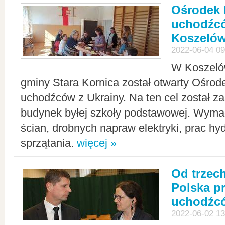
Ośrodek 
uchodźcó
Koszeló
2022-06-04 09
W Koszelów
gminy Stara Kornica został otwarty Ośro
uchodźców z Ukrainy. Na ten cel został 
budynek byłej szkoły podstawowej. Wyma
ścian, drobnych napraw elektryki, prac hy
sprzątania.
więcej »
Od trzec
Polska p
uchodźcó
2022-06-02 13