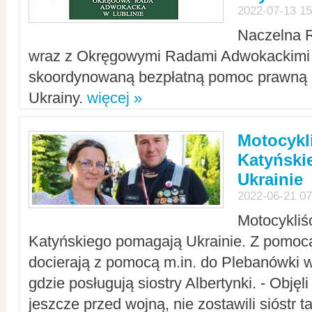
2022-07-13 15
Naczelna 
wraz z Okręgowymi Radami Adwokackimi 
skoordynowaną bezpłatną pomoc prawną d
Ukrainy.
więcej »
Motocykli
Katyński
Ukrainie
2022-06-21 07
Motocykliś
Katyńskiego pomagają Ukrainie. Z pomoc
docierają z pomocą m.in. do Plebanówki w
gdzie posługują siostry Albertynki. - Objęl
jeszcze przed wojną, nie zostawili sióstr 