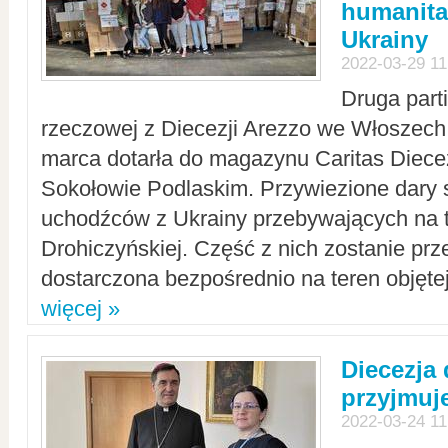
humanita
Ukrainy
2022-03-29 11
Druga part
rzeczowej z Diecezji Arezzo we Włoszech 
marca dotarła do magazynu Caritas Diecez
Sokołowie Podlaskim. Przywiezione dary 
uchodźców z Ukrainy przebywających na t
Drohiczyńskiej. Część z nich zostanie pr
dostarczona bezpośrednio na teren objęte
więcej »
Diecezja
przyjmuj
2022-03-24 11