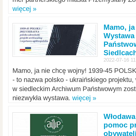
więcej »
Mamo, ja
Wystawa
Państwo
Siedlcac
2022-07-16 11
Mamo, ja nie chcę wojny! 1939-45 POLS
- to nazwa polsko - ukraińskiego projektu
w siedleckim Archiwum Państwowym zosta
niezwykła wystawa.
więcej »
Włodawa:
pomoc pr
obywatel