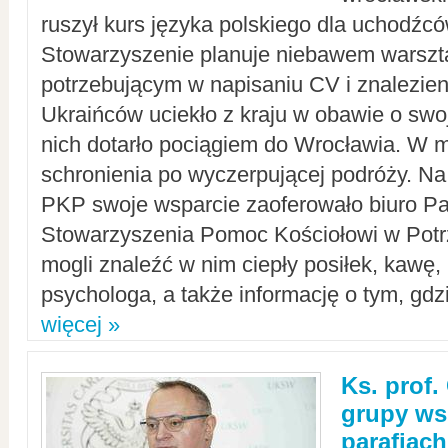
ruszył kurs języka polskiego dla uchodźcó
Stowarzyszenie planuje niebawem warszt
potrzebującym w napisaniu CV i znalezieni
Ukraińców uciekło z kraju w obawie o swoj
nich dotarło pociągiem do Wrocławia. W m
schronienia po wyczerpującej podróży. 
PKP swoje wsparcie zaoferowało biuro P
Stowarzyszenia Pomoc Kościołowi w Potr
mogli znaleźć w nim ciepły posiłek, kawę,
psychologa, a także informację o tym, gdzi
więcej »
Ks. prof.
grupy ws
parafiach