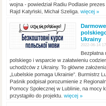
wojna - powiedział Radiu Podlasie preze
Rajd Katyński, Michał Szeliga.
więcej »
Darmowe 
polskiego
Ukrainy
2022-06-14 17
Bezpłatna 
polskiego i wsparcie w załatwieniu codzi
uchodźców z Ukrainy. To główne założenia
„Lubelskie pomaga Ukrainie”. Burmistrz L
Paśnik podpisał porozumienie z Regiona
Pomocy Społecznej w Lublinie, na mocy k
przystąpiło do projektu.
więcej »