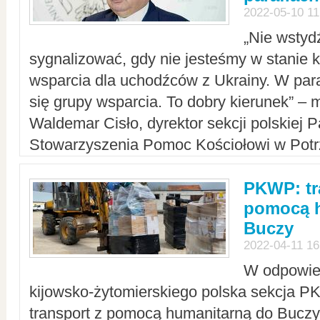
2022-05-10 11
„Nie wstyd
sygnalizować, gdy nie jesteśmy w stanie
wsparcia dla uchodźców z Ukrainy. W para
się grupy wsparcia. To dobry kierunek” – m
Waldemar Cisło, dyrektor sekcji polskiej 
Stowarzyszenia Pomoc Kościołowi w Potr
PKWP: tr
pomocą h
Buczy
2022-04-11 16
W odpowied
kijowsko-żytomierskiego polska sekcja 
transport z pomocą humanitarną do Buczy,