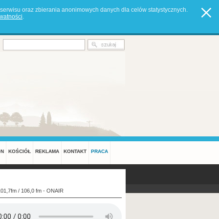
serwisu oraz zbierania anonimowych danych dla celów statystycznych.
ywatności
.
ON
KOŚCIÓŁ
REKLAMA
KONTAKT
PRACA
101,7fm / 106,0 fm - ONAIR