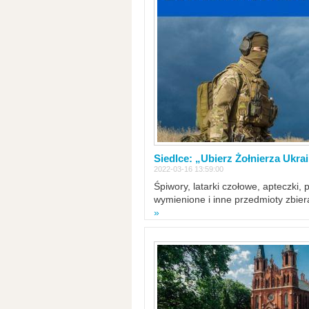
Siedlce: „Ubierz Żołnierza Ukra
2022-03-16 13:59:00
Śpiwory, latarki czołowe, apteczki, 
wymienione i inne przedmioty zbie
»