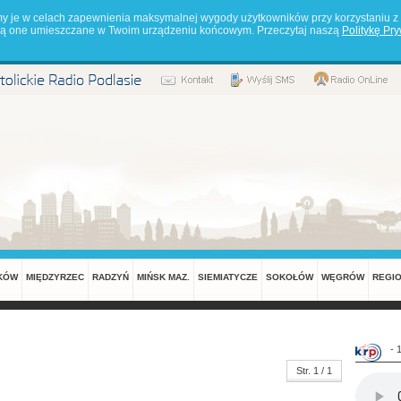
my je w celach zapewnienia maksymalnej wygody użytkowników przy korzystaniu z 
będą one umieszczane w Twoim urządzeniu końcowym. Przeczytaj naszą
Politykę Pr
KÓW
MIĘDZYRZEC
RADZYŃ
MIŃSK MAZ.
SIEMIATYCZE
SOKOŁÓW
WĘGRÓW
REGI
- 
Str. 1 / 1