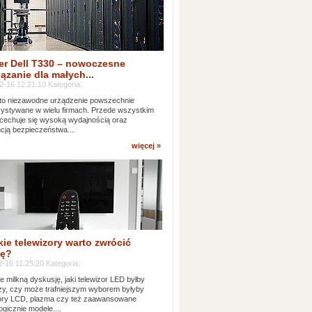
er Dell T330 – nowoczesne
ązanie dla małych...
2-16 12:21:10 Kategoria:
to niezawodne urządzenie powszechnie
ystywane w wielu firmach. Przede wszystkim
 cechuje się wysoką wydajnością oraz
cją bezpieczeństwa...
więcej »
kie telewizory warto zwrócić
ę?
-16 11:25:20 Kategoria:
e milkną dyskusję, jaki telewizor LED byłby
zy, czy może trafniejszym wyborem byłyby
zory LCD, plazma czy też zaawansowane
ogicznie modele....