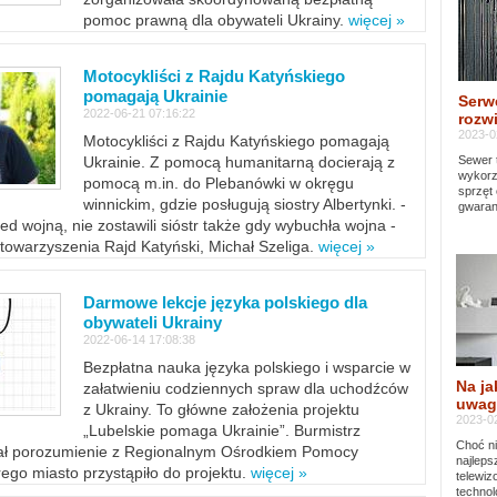
pomoc prawną dla obywateli Ukrainy.
więcej »
Motocykliści z Rajdu Katyńskiego
pomagają Ukrainie
Serw
2022-06-21 07:16:22
rozwi
2023-0
Motocykliści z Rajdu Katyńskiego pomagają
Sewer 
Ukrainie. Z pomocą humanitarną docierają z
wykorz
pomocą m.in. do Plebanówki w okręgu
sprzęt
winnickim, gdzie posługują siostry Albertynki. -
gwaran
ed wojną, nie zostawili sióstr także gdy wybuchła wojna -
towarzyszenia Rajd Katyński, Michał Szeliga.
więcej »
Darmowe lekcje języka polskiego dla
obywateli Ukrainy
2022-06-14 17:08:38
Bezpłatna nauka języka polskiego i wsparcie w
Na ja
załatwieniu codziennych spraw dla uchodźców
uwag
z Ukrainy. To główne założenia projektu
2023-02
„Lubelskie pomaga Ukrainie”. Burmistrz
Choć ni
sał porozumienie z Regionalnym Ośrodkiem Pomocy
najleps
ego miasto przystąpiło do projektu.
więcej »
telewi
technol