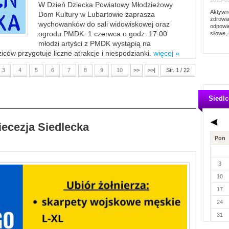
2023-02
W Dzień Dziecka Powiatowy Młodzieżowy
Aktywno
Dom Kultury w Lubartowie zaprasza
zdrowia
wychowanków do sali widowiskowej oraz
odpowie
ogrodu PMDK. 1 czerwca o godz. 17.00
siłowe, 
młodzi artyści z PMDK wystąpią na
ców przygotuje liczne atrakcje i niespodzianki.
więcej »
3
4
5
6
7
8
9
10
>>
>>|
Str. 1 / 22
Siedlc
iecezja Siedlecka
Pon
3
10
17
24
31