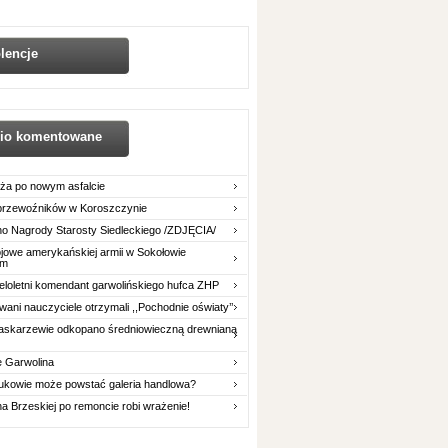
lencje
nio komentowane
ża po nowym asfalcie
 przewoźników w Koroszczynie
o Nagrody Starosty Siedleckiego /ZDJĘCIA/
owe amerykańskiej armii w Sokołowie
im
eloletni komendant garwolińskiego hufca ZHP
ani nauczyciele otrzymali ,,Pochodnie oświaty’’
askarzewie odkopano średniowieczną drewnianą
e Garwolina
ukowie może powstać galeria handlowa?
na Brzeskiej po remoncie robi wrażenie!