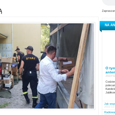
Ą
Zapraszam
NA AN
O tym
ante
2023-02
Codzien
polecam
Katolic
Jabłkow
Jak wspi
2022-12-
Radiowa 