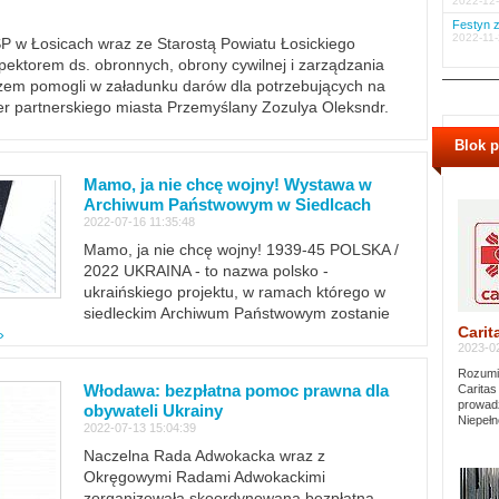
2022-12-
Festyn z
2022-11-
PSP w Łosicach wraz ze Starostą Powiatu Łosickiego
ektorem ds. obronnych, obrony cywilnej i zarządzania
m pomogli w załadunku darów dla potrzebujących na
er partnerskiego miasta Przemyślany Zozulya Oleksndr.
Blok 
Mamo, ja nie chcę wojny! Wystawa w
Archiwum Państwowym w Siedlcach
2022-07-16 11:35:48
Mamo, ja nie chcę wojny! 1939-45 POLSKA /
2022 UKRAINA - to nazwa polsko -
ukraińskiego projektu, w ramach którego w
siedleckim Archiwum Państwowym zostanie
Carit
»
2023-02
Rozumie
Włodawa: bezpłatna pomoc prawna dla
Caritas
prowadz
obywateli Ukrainy
Niepełn
2022-07-13 15:04:39
Naczelna Rada Adwokacka wraz z
Okręgowymi Radami Adwokackimi
zorganizowała skoordynowaną bezpłatną