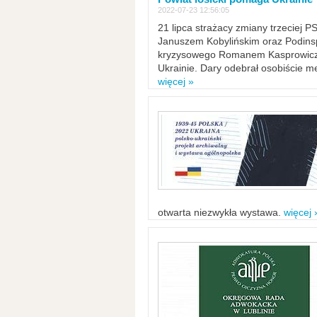
2022-07-23 12:56:05
21 lipca strażacy zmiany trzeciej 
Januszem Kobylińskim oraz Podinsp
kryzysowego Romanem Kasprowicze
Ukrainie. Dary odebrał osobiście m
więcej »
otwarta niezwykła wystawa.
więcej 