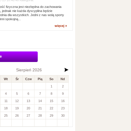
-13 10:48:46 Kategoria:
ść fizyczna jest niezbędna do zachowania
, jednak nie każda dyscyplina będzie
dnia dla wszystkich. Jedni z nas wolą sporty
inni spokojną...
więcej »
e
Sierpień 2026
Wt
Śr
Czw
Pią
So
Nd
1
2
4
5
6
7
8
9
11
12
13
14
15
16
18
19
20
21
22
23
25
26
27
28
29
30