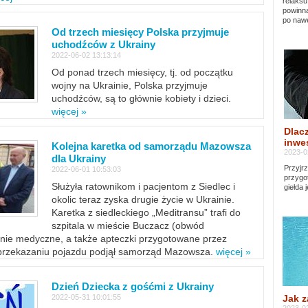
relaksu
powinna
po nawe
Od trzech miesięcy Polska przyjmuje
uchodźców z Ukrainy
2022-06-02 13:13:14
Od ponad trzech miesięcy, tj. od początku
wojny na Ukrainie, Polska przyjmuje
uchodźców, są to głównie kobiety i dzieci.
więcej »
Dlacz
inwes
Kolejna karetka od samorządu Mazowsza
2023-0
dla Ukrainy
Przyjrz
2022-06-01 10:53:03
przygo
Służyła ratownikom i pacjentom z Siedlec i
giełda 
okolic teraz zyska drugie życie w Ukrainie.
Karetka z siedleckiego „Meditransu” trafi do
szpitala w mieście Buczacz (obwód
enie medyczne, a także apteczki przygotowane przez
 przekazaniu pojazdu podjął samorząd Mazowsza.
więcej »
Dzień Dziecka z gośćmi z Ukrainy
Jak z
2022-05-31 10:01:55