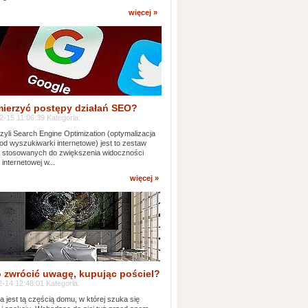
więcej »
mierzyć postępy działań SEO?
-15 11:06:39 Kategoria:
yli Search Engine Optimization (optymalizacja
od wyszukiwarki internetowe) jest to zestaw
k stosowanych do zwiększenia widoczności
 internetowej w...
więcej »
 zwrócić uwagę, kupując pościel?
-14 12:48:01 Kategoria:
ia jest tą częścią domu, w której szuka się