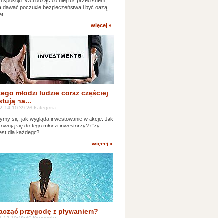
 i spokoju. Wchodząc do niej tuż przed snem,
 dawać poczucie bezpieczeństwa i być oazą
t...
więcej »
ego młodzi ludzie coraz częściej
tują na...
2-14 10:39:26 Kategoria:
ymy się, jak wygląda inwestowanie w akcje. Jak
towują się do tego młodzi inwestorzy? Czy
jest dla każdego?
więcej »
acząć przygodę z pływaniem?