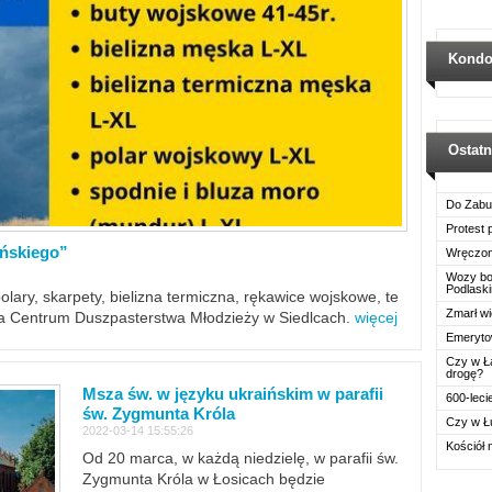
Kondo
Ostat
Do Zabu
Protest
ińskiego”
Wręczon
Wozy boj
Podlask
polary, skarpety, bielizna termiczna, rękawice wojskowe, te
Zmarł wi
ra Centrum Duszpasterstwa Młodzieży w Siedlcach.
więcej
Emerytow
Czy w Ł
drogę?
Msza św. w języku ukraińskim w parafii
600-leci
św. Zygmunta Króla
Czy w Ł
2022-03-14 15:55:26
Kościół 
Od 20 marca, w każdą niedzielę, w parafii św.
Zygmunta Króla w Łosicach będzie