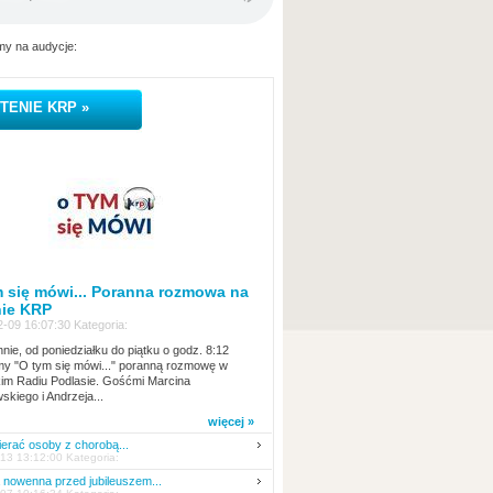
y na audycje:
TENIE KRP »
 się mówi... Poranna rozmowa na
nie KRP
-09 16:07:30 Kategoria:
nie, od poniedziałku do piątku o godz. 8:12
y "O tym się mówi..." poranną rozmowę w
kim Radiu Podlasie. Gośćmi Marcina
skiego i Andrzeja...
więcej »
erać osoby z chorobą...
13 13:12:00 Kategoria:
nowenna przed jubileuszem...