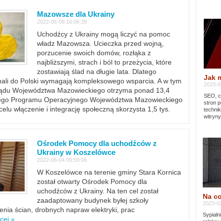
Mazowsze dla Ukrainy
2022-06-09 16:06:39
Uchodźcy z Ukrainy mogą liczyć na pomoc
władz Mazowsza. Ucieczka przed wojną,
porzucenie swoich domów, rozłąka z
najbliższymi, strach i ból to przeżycia, które
zostawiają ślad na długie lata. Dlatego
Jak 
chali do Polski wymagają kompleksowego wsparcia. A w tym
2023-02
rządu Województwa Mazowieckiego otrzyma ponad 13,4
SEO, cz
lnego Programu Operacyjnego Województwa Mazowieckiego
stron p
lu włączenie i integrację społeczną skorzysta 1,5 tys.
techni
witryny
Ośrodek Pomocy dla uchodźców z
Ukrainy w Koszelówce
2022-06-04 09:59:06
W Koszelówce na terenie gminy Stara Kornica
został otwarty Ośrodek Pomocy dla
uchodźców z Ukrainy. Na ten cel został
Na co
zaadaptowany budynek byłej szkoły
2023-02
ia ścian, drobnych napraw elektryki, prac
Sypialn
cej »