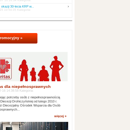
07 10:16:34 Kategoria:
 okazji 30-lecia KRP w...
25 10:54:35 Kategoria:
promocyjny »
as dla niepełnosprawnych
-16 14:38:58 Kategoria:
jąc potrzeby osób z niepełnosprawnością
 Diecezji Drohiczyńskiej od lutego 2010 r.
i Diecezjalny Ośrodek Wsparcia dla Osób
osprawnych...
więcej »