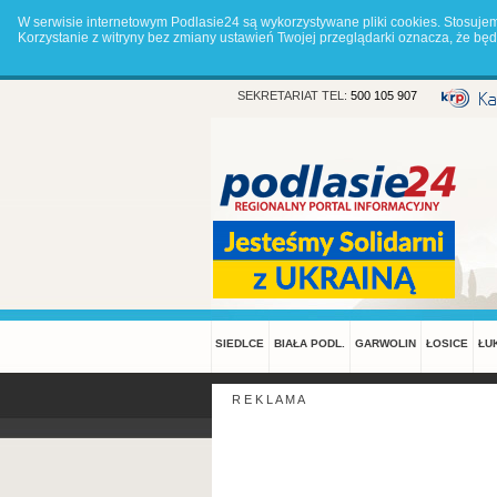
W serwisie internetowym Podlasie24 są wykorzystywane pliki cookies. Stosuje
Korzystanie z witryny bez zmiany ustawień Twojej przeglądarki oznacza, że 
SEKRETARIAT TEL:
500 105 907
SIEDLCE
BIAŁA PODL.
GARWOLIN
ŁOSICE
ŁU
R E K L A M A