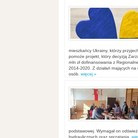
mieszkańcy Ukrainy, którzy przyje
pomoże projekt, który decyzją Za
mln zł dofinansowania z Regiona
2014-2020. Z działań mających na ce
osób.
więcej »
podstawowej. Wymagał on odświeżen
hydraulicznych oraz sprzątania.
wię