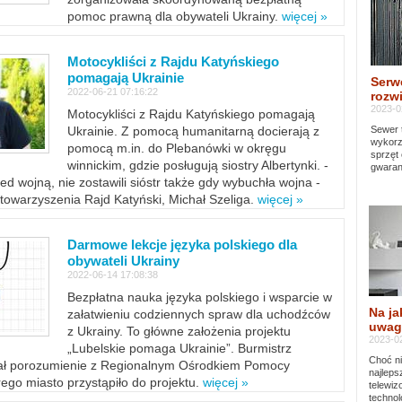
pomoc prawną dla obywateli Ukrainy.
więcej »
Motocykliści z Rajdu Katyńskiego
pomagają Ukrainie
Serw
2022-06-21 07:16:22
rozwi
2023-0
Motocykliści z Rajdu Katyńskiego pomagają
Sewer 
Ukrainie. Z pomocą humanitarną docierają z
wykorz
pomocą m.in. do Plebanówki w okręgu
sprzęt
winnickim, gdzie posługują siostry Albertynki. -
gwaran
ed wojną, nie zostawili sióstr także gdy wybuchła wojna -
towarzyszenia Rajd Katyński, Michał Szeliga.
więcej »
Darmowe lekcje języka polskiego dla
obywateli Ukrainy
2022-06-14 17:08:38
Bezpłatna nauka języka polskiego i wsparcie w
Na ja
załatwieniu codziennych spraw dla uchodźców
uwag
z Ukrainy. To główne założenia projektu
2023-02
„Lubelskie pomaga Ukrainie”. Burmistrz
Choć ni
sał porozumienie z Regionalnym Ośrodkiem Pomocy
najleps
ego miasto przystąpiło do projektu.
więcej »
telewi
technol