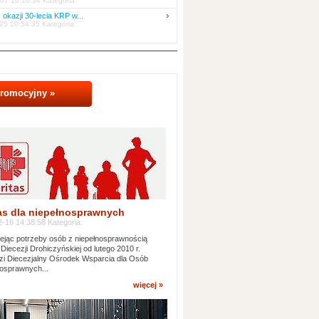
07 10:16:34 Kategoria:
 okazji 30-lecia KRP w...
25 10:54:35 Kategoria:
promocyjny »
as dla niepełnosprawnych
-16 14:38:58 Kategoria:
jąc potrzeby osób z niepełnosprawnością
 Diecezji Drohiczyńskiej od lutego 2010 r.
i Diecezjalny Ośrodek Wsparcia dla Osób
osprawnych...
więcej »