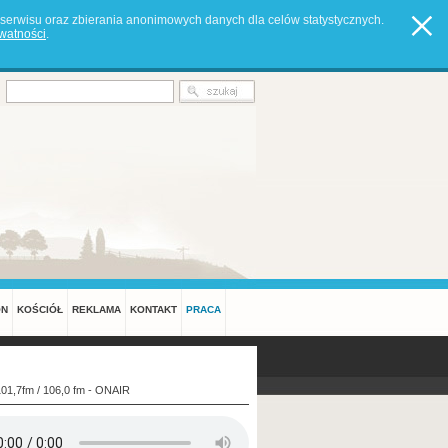
serwisu oraz zbierania anonimowych danych dla celów statystycznych.
ywatności
.
ON
KOŚCIÓŁ
REKLAMA
KONTAKT
PRACA
101,7fm / 106,0 fm - ONAIR