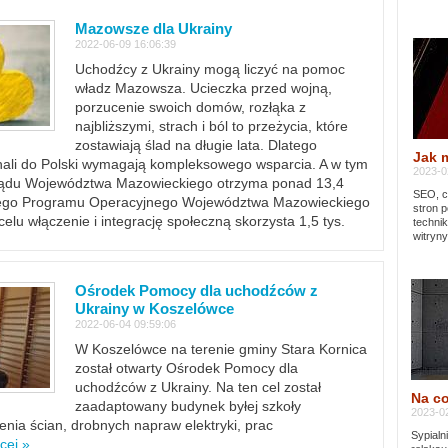
Mazowsze dla Ukrainy
2022-06-09 16:06:39
Uchodźcy z Ukrainy mogą liczyć na pomoc
władz Mazowsza. Ucieczka przed wojną,
porzucenie swoich domów, rozłąka z
najbliższymi, strach i ból to przeżycia, które
zostawiają ślad na długie lata. Dlatego
Jak 
chali do Polski wymagają kompleksowego wsparcia. A w tym
2023-02
rządu Województwa Mazowieckiego otrzyma ponad 13,4
SEO, cz
lnego Programu Operacyjnego Województwa Mazowieckiego
stron p
lu włączenie i integrację społeczną skorzysta 1,5 tys.
techni
witryny
Ośrodek Pomocy dla uchodźców z
Ukrainy w Koszelówce
2022-06-04 09:59:06
W Koszelówce na terenie gminy Stara Kornica
został otwarty Ośrodek Pomocy dla
uchodźców z Ukrainy. Na ten cel został
Na co
zaadaptowany budynek byłej szkoły
2023-02
ia ścian, drobnych napraw elektryki, prac
Sypialn
cej »