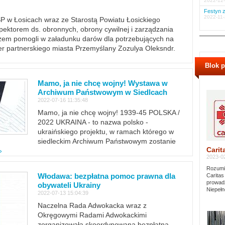
2022-12-
Festyn z
2022-11-
PSP w Łosicach wraz ze Starostą Powiatu Łosickiego
ektorem ds. obronnych, obrony cywilnej i zarządzania
m pomogli w załadunku darów dla potrzebujących na
er partnerskiego miasta Przemyślany Zozulya Oleksndr.
Blok 
Mamo, ja nie chcę wojny! Wystawa w
Archiwum Państwowym w Siedlcach
2022-07-16 11:35:48
Mamo, ja nie chcę wojny! 1939-45 POLSKA /
2022 UKRAINA - to nazwa polsko -
ukraińskiego projektu, w ramach którego w
siedleckim Archiwum Państwowym zostanie
Carit
»
2023-02
Rozumie
Włodawa: bezpłatna pomoc prawna dla
Caritas
prowadz
obywateli Ukrainy
Niepełn
2022-07-13 15:04:39
Naczelna Rada Adwokacka wraz z
Okręgowymi Radami Adwokackimi
zorganizowała skoordynowaną bezpłatną