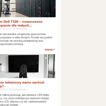
er Dell T330 – nowoczesne
ązanie dla małych...
2-16 12:21:10 Kategoria:
to niezawodne urządzenie powszechnie
ystywane w wielu firmach. Przede wszystkim
 cechuje się wysoką wydajnością oraz
cją bezpieczeństwa...
więcej »
kie telewizory warto zwrócić
ę?
-16 11:25:20 Kategoria:
e milkną dyskusję, jaki telewizor LED byłby
zy, czy może trafniejszym wyborem byłyby
zory LCD, plazma czy też zaawansowane
ogicznie modele....