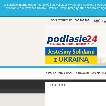
W serwisie internetowym Podlasie24 są wykorzystywane pliki cookies. Stosuje
Korzystanie z witryny bez zmiany ustawień Twojej przeglądarki oznacza, że 
SEKRETARIAT TEL:
500 105 907
SIEDLCE
BIAŁA PODL.
GARWOLIN
ŁOSICE
ŁU
R E K L A M A