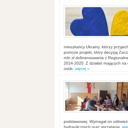
mieszkańcy Ukrainy, którzy przyje
pomoże projekt, który decyzją Za
mln zł dofinansowania z Regiona
2014-2020. Z działań mających na ce
osób.
więcej »
podstawowej. Wymagał on odświeżen
hydraulicznych oraz sprzątania.
wię