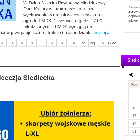
2023-02
W Dzień Dziecka Powiatowy Młodzieżowy
Aktywno
Dom Kultury w Lubartowie zaprasza
zdrowia
wychowanków do sali widowiskowej oraz
odpowie
ogrodu PMDK. 1 czerwca o godz. 17.00
siłowe, 
młodzi artyści z PMDK wystąpią na
ców przygotuje liczne atrakcje i niespodzianki.
więcej »
3
4
5
6
7
8
9
10
>>
>>|
Str. 1 / 22
Siedlc
iecezja Siedlecka
Pon
3
10
17
24
31