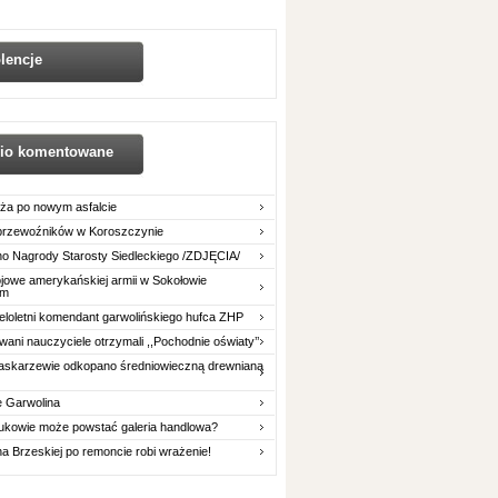
lencje
nio komentowane
ża po nowym asfalcie
 przewoźników w Koroszczynie
o Nagrody Starosty Siedleckiego /ZDJĘCIA/
owe amerykańskiej armii w Sokołowie
im
eloletni komendant garwolińskiego hufca ZHP
ani nauczyciele otrzymali ,,Pochodnie oświaty’’
askarzewie odkopano średniowieczną drewnianą
e Garwolina
ukowie może powstać galeria handlowa?
na Brzeskiej po remoncie robi wrażenie!