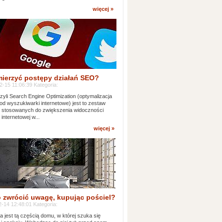
więcej »
mierzyć postępy działań SEO?
-15 11:06:39 Kategoria:
yli Search Engine Optimization (optymalizacja
od wyszukiwarki internetowe) jest to zestaw
k stosowanych do zwiększenia widoczności
 internetowej w...
więcej »
 zwrócić uwagę, kupując pościel?
-14 12:48:01 Kategoria:
ia jest tą częścią domu, w której szuka się