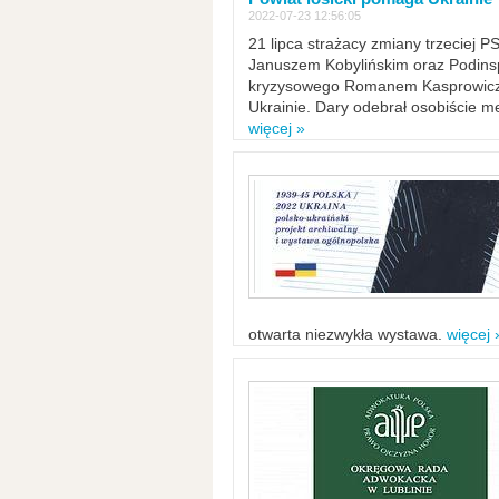
2022-07-23 12:56:05
21 lipca strażacy zmiany trzeciej 
Januszem Kobylińskim oraz Podinsp
kryzysowego Romanem Kasprowicze
Ukrainie. Dary odebrał osobiście m
więcej »
otwarta niezwykła wystawa.
więcej 