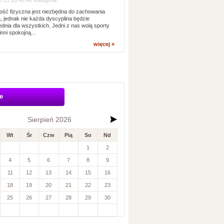
-13 10:48:46 Kategoria:
ść fizyczna jest niezbędna do zachowania
, jednak nie każda dyscyplina będzie
dnia dla wszystkich. Jedni z nas wolą sporty
inni spokojną...
więcej »
e
Sierpień 2026
Wt
Śr
Czw
Pią
So
Nd
1
2
4
5
6
7
8
9
11
12
13
14
15
16
18
19
20
21
22
23
25
26
27
28
29
30