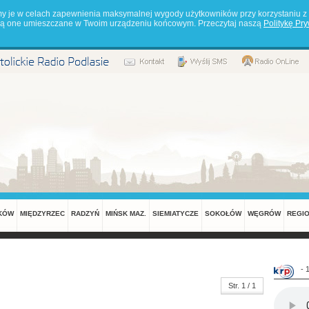
my je w celach zapewnienia maksymalnej wygody użytkowników przy korzystaniu z 
będą one umieszczane w Twoim urządzeniu końcowym. Przeczytaj naszą
Politykę Pr
KÓW
MIĘDZYRZEC
RADZYŃ
MIŃSK MAZ.
SIEMIATYCZE
SOKOŁÓW
WĘGRÓW
REGI
- 
Str. 1 / 1