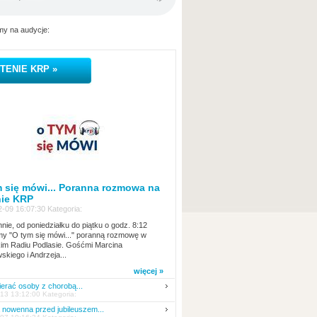
y na audycje:
TENIE KRP »
 się mówi... Poranna rozmowa na
nie KRP
-09 16:07:30 Kategoria:
nie, od poniedziałku do piątku o godz. 8:12
y "O tym się mówi..." poranną rozmowę w
kim Radiu Podlasie. Gośćmi Marcina
skiego i Andrzeja...
więcej »
erać osoby z chorobą...
13 13:12:00 Kategoria:
nowenna przed jubileuszem...