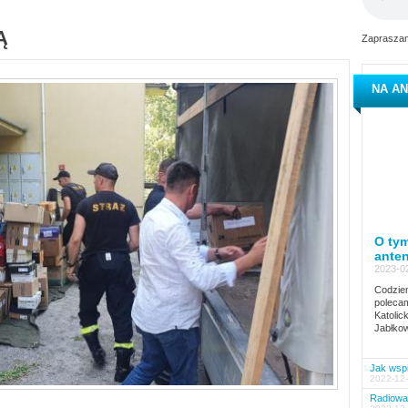
Ą
Zapraszam
NA AN
O tym
ante
2023-02
Codzien
polecam
Katolic
Jabłkow
Jak wspi
2022-12-
Radiowa 