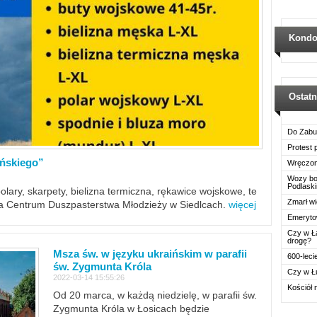
Kondo
Ostat
Do Zabu
Protest
ińskiego”
Wręczon
Wozy boj
Podlask
polary, skarpety, bielizna termiczna, rękawice wojskowe, te
Zmarł wi
ra Centrum Duszpasterstwa Młodzieży w Siedlcach.
więcej
Emerytow
Czy w Ł
drogę?
Msza św. w języku ukraińskim w parafii
600-leci
św. Zygmunta Króla
Czy w Ł
2022-03-14 15:55:26
Kościół 
Od 20 marca, w każdą niedzielę, w parafii św.
Zygmunta Króla w Łosicach będzie