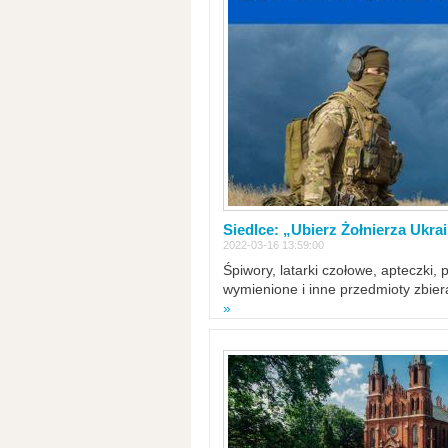
Siedlce: „Ubierz Żołnierza Ukra
2022-03-16 13:59:00
Śpiwory, latarki czołowe, apteczki, 
wymienione i inne przedmioty zbie
»