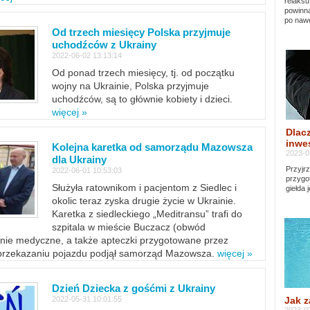
relaksu
powinna
po nawe
Od trzech miesięcy Polska przyjmuje
uchodźców z Ukrainy
2022-06-02 13:13:14
Od ponad trzech miesięcy, tj. od początku
wojny na Ukrainie, Polska przyjmuje
uchodźców, są to głównie kobiety i dzieci.
więcej »
Dlacz
inwes
Kolejna karetka od samorządu Mazowsza
2023-0
dla Ukrainy
Przyjrz
2022-06-01 10:53:03
przygo
Służyła ratownikom i pacjentom z Siedlec i
giełda 
okolic teraz zyska drugie życie w Ukrainie.
Karetka z siedleckiego „Meditransu” trafi do
szpitala w mieście Buczacz (obwód
enie medyczne, a także apteczki przygotowane przez
 przekazaniu pojazdu podjął samorząd Mazowsza.
więcej »
Dzień Dziecka z gośćmi z Ukrainy
Jak z
2022-05-31 10:01:55