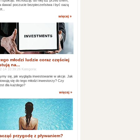
 i spokoju. Wchodząc do niej tuż przed snem,
 dawać poczucie bezpieczeństwa i być oazą
t...
więcej »
ego młodzi ludzie coraz częściej
tują na...
2-14 10:39:26 Kategoria:
ymy się, jak wygląda inwestowanie w akcje. Jak
towują się do tego młodzi inwestorzy? Czy
jest dla każdego?
więcej »
acząć przygodę z pływaniem?