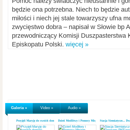
Pomoc należy świadczyć nieustannie i gorl
będzie ona potrzebna. Niech to będzie au
miłości i niech jej stale towarzyszy ufna m
zwycięstwo dobra – napisał w Słowie bp A
przewodniczący Komisji Duszpasterstwa K
Episkopatu Polski.
więcej »
Galeria »
Video »
Audio »
Przyjęli Maryję do swoich domów
Dzień Modlitwy i Pomocy Misjom
Stacja Siemiatycze... D