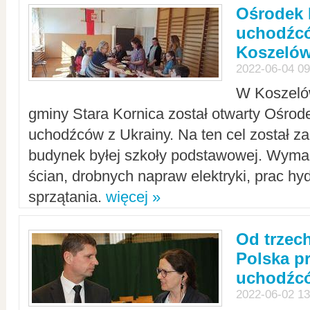
Ośrodek 
uchodźcó
Koszeló
2022-06-04 09
W Koszelów
gminy Stara Kornica został otwarty Ośro
uchodźców z Ukrainy. Na ten cel został 
budynek byłej szkoły podstawowej. Wyma
ścian, drobnych napraw elektryki, prac hy
sprzątania.
więcej »
Od trzec
Polska p
uchodźcó
2022-06-02 13