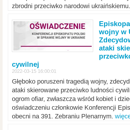
zbrodni przeciwko narodowi ukraińskiemu
Episkopa
wojny w 
Zdecydow
ataki sk
przeciwk
cywilnej
2022-03-15 16:00:01
Głęboko poruszeni tragedią wojny, zdecy
ataki skierowane przeciwko ludności cywi
ogrom ofiar, zwłaszcza wśród kobiet i dzie
oświadczeniu członkowie Konferencji Epis
obecni na 391. Zebraniu Plenarnym.
więce