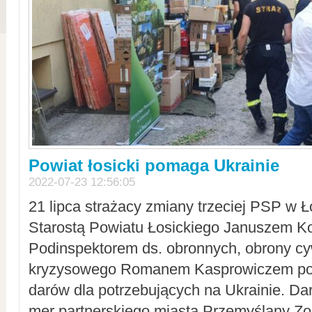
Powiat łosicki pomaga Ukrainie
2022-07-23 12:56:05
21 lipca strażacy zmiany trzeciej PSP w 
Starostą Powiatu Łosickiego Januszem Ko
Podinspektorem ds. obronnych, obrony cyw
kryzysowego Romanem Kasprowiczem po
darów dla potrzebujących na Ukrainie. Dar
mer partnerskiego miasta Przemyślany Zo