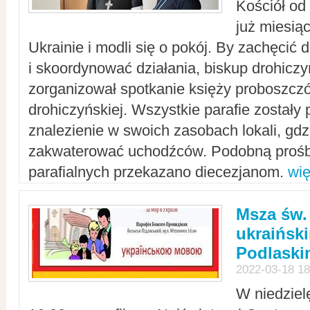
Kościół od
już miesią
Ukrainie i modli się o pokój. By zachęcić
i skoordynować działania, biskup drohicz
zorganizował spotkanie księży proboszczó
drohiczyńskiej. Wszystkie parafie zostały
znalezienie w swoich zasobach lokali, gd
zakwaterować uchodźców. Podobną prośb
parafialnych przekazano diecezjanom.
wię
Msza św.
ukraińsk
Podlaski
2022-03-18 18
W niedziel