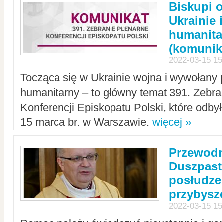
Biskupi 
Ukrainie 
humanit
(komunik
2022-03-15 15
Tocząca się w Ukrainie wojna i wywołany 
humanitarny – to główny temat 391. Zebr
Konferencji Episkopatu Polski, które odbył
15 marca br. w Warszawie.
więcej »
Przewodn
Duszpast
posłudze
przybys
2022-03-15 15