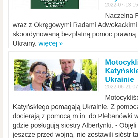
2022-07-13 15
Naczelna 
wraz z Okręgowymi Radami Adwokackimi 
skoordynowaną bezpłatną pomoc prawną d
Ukrainy.
więcej »
Motocykli
Katyński
Ukrainie
2022-06-21 07
Motocykliś
Katyńskiego pomagają Ukrainie. Z pomoc
docierają z pomocą m.in. do Plebanówki w
gdzie posługują siostry Albertynki. - Objęl
jeszcze przed wojną, nie zostawili sióstr 