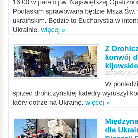
16.00 w parafii pw. Najświętszej Opatrzno
Podlaskim sprawowana będzie Msza Św. 
ukraińskim. Będzie to Eucharystia w intenc
Ukrainie.
więcej »
Z Drohic
konwój d
kijowskie
2022-03-15 14
W poniedzi
sprzed drohiczyńskiej katedry wyruszył k
który dotrze na Ukrainę.
więcej »
Międzyn
dla Ukra