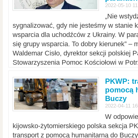
2022-05-10 11
„Nie wstyd
sygnalizować, gdy nie jesteśmy w stanie
wsparcia dla uchodźców z Ukrainy. W para
się grupy wsparcia. To dobry kierunek” – m
Waldemar Cisło, dyrektor sekcji polskiej 
Stowarzyszenia Pomoc Kościołowi w Potr
PKWP: tr
pomocą h
Buczy
2022-04-11 16
W odpowied
kijowsko-żytomierskiego polska sekcja 
transport z pomocą humanitarną do Buczy,