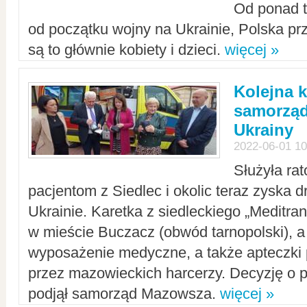
Od ponad tr
od początku wojny na Ukrainie, Polska p
są to głównie kobiety i dzieci.
więcej »
Kolejna k
samorząd
Ukrainy
2022-06-01 10
Służyła ra
pacjentom z Siedlec i okolic teraz zyska d
Ukrainie. Karetka z siedleckiego „Meditrans
w mieście Buczacz (obwód tarnopolski), a
wyposażenie medyczne, a także apteczki
przez mazowieckich harcerzy. Decyzję o 
podjął samorząd Mazowsza.
więcej »