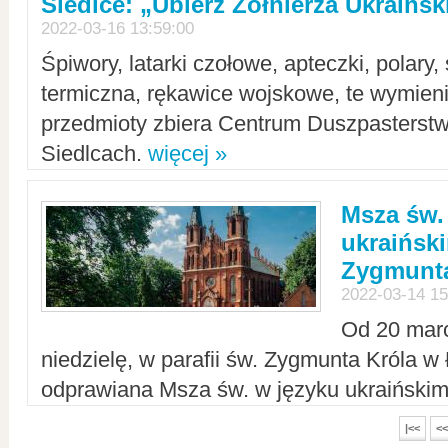
Siedlce: „Ubierz Żołnierza Ukraińs
2022-03-16 13:59:00
Śpiwory, latarki czołowe, apteczki, polary, 
termiczna, rękawice wojskowe, te wymieni
przedmioty zbiera Centrum Duszpasterst
Siedlcach.
więcej »
Msza św.
ukraiński
Zygmunta
2022-03-14 15
Od 20 mar
niedzielę, w parafii św. Zygmunta Króla w
odprawiana Msza św. w języku ukraiński
|<<
<<