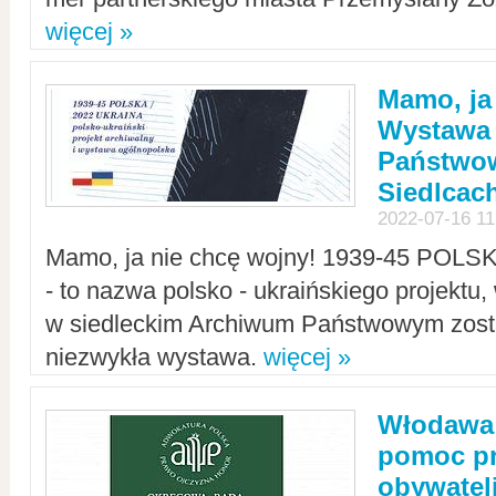
więcej »
Mamo, ja
Wystawa
Państwo
Siedlcac
2022-07-16 11
Mamo, ja nie chcę wojny! 1939-45 POLS
- to nazwa polsko - ukraińskiego projektu
w siedleckim Archiwum Państwowym zosta
niezwykła wystawa.
więcej »
Włodawa:
pomoc pr
obywatel