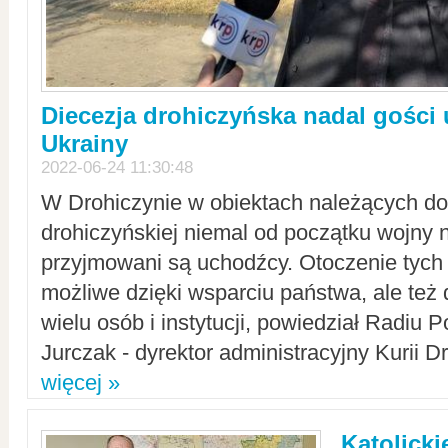
Diecezja drohiczyńska nadal gości
Ukrainy
2022-06-24 11:30:48
W Drohiczynie w obiektach należących do 
drohiczyńskiej niemal od początku wojny 
przyjmowani są uchodźcy. Otoczenie tych 
możliwe dzięki wsparciu państwa, ale też 
wielu osób i instytucji, powiedział Radiu P
Jurczak - dyrektor administracyjny Kurii D
więcej »
Katolicki