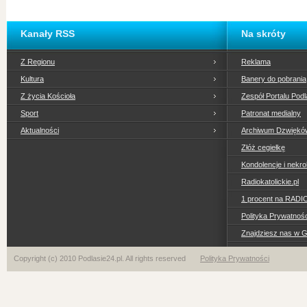
Kanały RSS
Na skróty
Z Regionu
Reklama
Kultura
Banery do pobrania
Z życia Kościoła
Zespół Portalu Podl
Sport
Patronat medialny
Aktualności
Archiwum Dzwiękó
Złóż cegiełkę
Kondolencje i nekro
Radiokatolickie.pl
1 procent na RADI
Polityka Prywatno
Znajdziesz nas w 
Copyright (c) 2010 Podlasie24.pl. All rights reserved
Polityka Prywatności