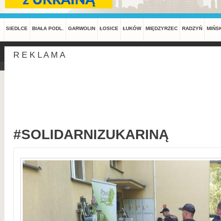
SIEDLCE
BIAŁA PODL.
GARWOLIN
ŁOSICE
ŁUKÓW
MIĘDZYRZEC
RADZYŃ
MIŃS
R E K L A M A
#SOLIDARNIZUKARINĄ