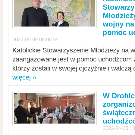
Stowarzy
Młodzież
wojny na 
pomoc u
2022-05-09 08:06:55
Katolickie Stowarzyszenie Młodzieży na w
zaangażowane jest w pomoc uchodźcom z 
którzy zostali w swojej ojczyźnie i walczą 
więcej »
W Drohic
zorgani
świątecz
uchodźc
2022-04-25 13