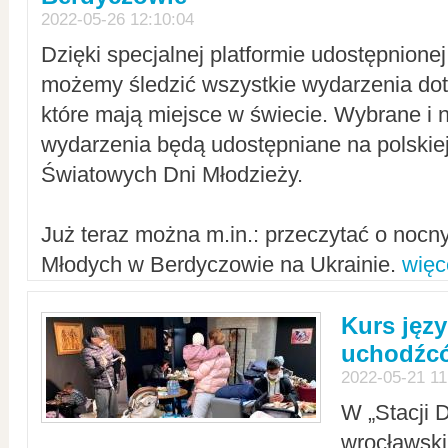
2022-05-26 12:10:04
Dzięki specjalnej platformie udostępnione
możemy śledzić wszystkie wydarzenia dot
które mają miejsce w świecie. Wybrane i 
wydarzenia będą udostępniane na polskiej
Światowych Dni Młodzieży.
Już teraz można m.in.: przeczytać o noc
Młodych w Berdyczowie na Ukrainie.
więc
Kurs języ
uchodźcó
2022-05-21 11
W „Stacji D
wrocławsk