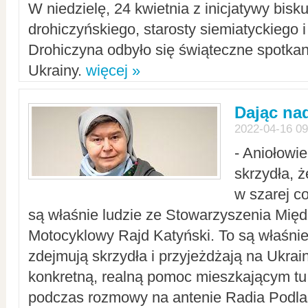
W niedzielę, 24 kwietnia z inicjatywy bisk
drohiczyńskiego, starosty siemiatyckiego i
Drohiczyna odbyło się świąteczne spotka
Ukrainy.
więcej »
Dając nad
2022-04-16 09
- Aniołowi
skrzydła, 
w szarej c
są właśnie ludzie ze Stowarzyszenia Mi
Motocyklowy Rajd Katyński. To są właśnie 
zdejmują skrzydła i przyjeżdżają na Ukrai
konkretną, realną pomoc mieszkającym tu
podczas rozmowy na antenie Radia Podlas