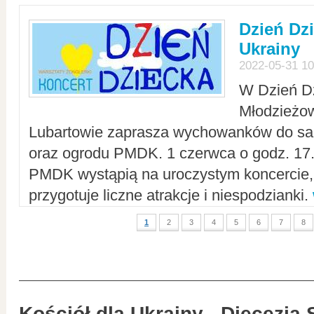
Dzień Dz
Ukrainy
2022-05-31 10
W Dzień D
Młodzieżo
Lubartowie zaprasza wychowanków do sal
oraz ogrodu PMDK. 1 czerwca o godz. 17.0
PMDK wystąpią na uroczystym koncercie
przygotuje liczne atrakcje i niespodzianki.
1
2
3
4
5
6
7
8
Kościół dla Ukrainy - Diecezja 