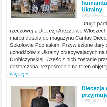
humanita
Ukrainy
2022-03-29 11
Druga part
rzeczowej z Diecezji Arezzo we Włoszech 
marca dotarła do magazynu Caritas Diecez
Sokołowie Podlaskim. Przywiezione dary 
uchodźców z Ukrainy przebywających na t
Drohiczyńskiej. Część z nich zostanie pr
dostarczona bezpośrednio na teren objęte
więcej »
Diecezja
przyjmuj
2022-03-24 11