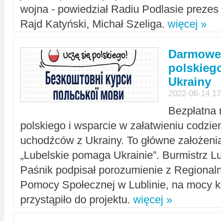
wojna - powiedział Radiu Podlasie preze
Rajd Katyński, Michał Szeliga.
więcej »
Darmowe 
polskiego
Ukrainy
2022-06-14 17
Bezpłatna 
polskiego i wsparcie w załatwieniu codzi
uchodźców z Ukrainy. To główne założenia
„Lubelskie pomaga Ukrainie”. Burmistrz L
Paśnik podpisał porozumienie z Regiona
Pomocy Społecznej w Lublinie, na mocy k
przystąpiło do projektu.
więcej »