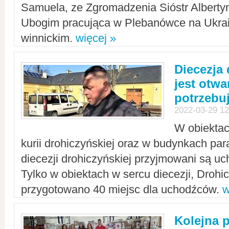
Samuela, ze Zgromadzenia Sióstr Alberty
Ubogim pracująca w Plebanówce na Ukrai
winnickim.
więcej »
Diecezja
jest otwa
potrzebu
2022-03-29 12
W obiektac
kurii drohiczyńskiej oraz w budynkach para
diecezji drohiczyńskiej przyjmowani są uc
Tylko w obiektach w sercu diecezji, Drohi
przygotowano 40 miejsc dla uchodźców.
w
Kolejna 