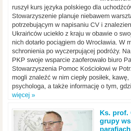
ruszył kurs języka polskiego dla uchodźcó
Stowarzyszenie planuje niebawem warszt
potrzebującym w napisaniu CV i znalezieni
Ukraińców uciekło z kraju w obawie o swoj
nich dotarło pociągiem do Wrocławia. W m
schronienia po wyczerpującej podróży. 
PKP swoje wsparcie zaoferowało biuro P
Stowarzyszenia Pomoc Kościołowi w Potr
mogli znaleźć w nim ciepły posiłek, kawę,
psychologa, a także informację o tym, gdzi
więcej »
Ks. prof.
grupy ws
parafiach