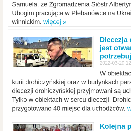
Samuela, ze Zgromadzenia Sióstr Alberty
Ubogim pracująca w Plebanówce na Ukrai
winnickim.
więcej »
Diecezja
jest otwa
potrzebu
2022-03-29 12
W obiektac
kurii drohiczyńskiej oraz w budynkach para
diecezji drohiczyńskiej przyjmowani są uc
Tylko w obiektach w sercu diecezji, Drohi
przygotowano 40 miejsc dla uchodźców.
w
Kolejna 