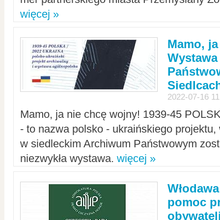
więcej »
Mamo, ja
Wystawa
Państwo
Siedlcac
2022-07-16 11
Mamo, ja nie chcę wojny! 1939-45 POLS
- to nazwa polsko - ukraińskiego projektu
w siedleckim Archiwum Państwowym zosta
niezwykła wystawa.
więcej »
Włodawa:
pomoc pr
obywatel