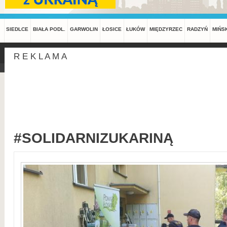
SIEDLCE
BIAŁA PODL.
GARWOLIN
ŁOSICE
ŁUKÓW
MIĘDZYRZEC
RADZYŃ
MIŃS
R E K L A M A
#SOLIDARNIZUKARINĄ