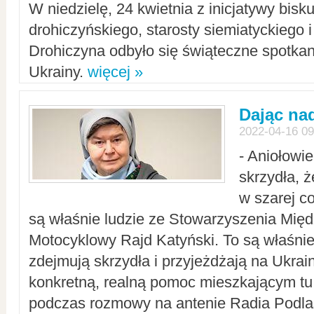
W niedzielę, 24 kwietnia z inicjatywy bisk
drohiczyńskiego, starosty siemiatyckiego i
Drohiczyna odbyło się świąteczne spotka
Ukrainy.
więcej »
Dając nad
2022-04-16 09
- Aniołowi
skrzydła, 
w szarej c
są właśnie ludzie ze Stowarzyszenia Mi
Motocyklowy Rajd Katyński. To są właśnie 
zdejmują skrzydła i przyjeżdżają na Ukrai
konkretną, realną pomoc mieszkającym tu
podczas rozmowy na antenie Radia Podlas