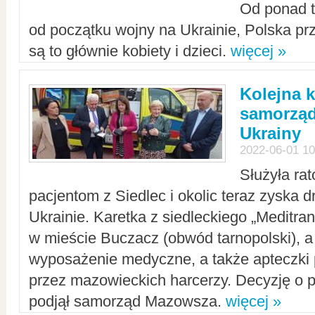
Od ponad tr
od początku wojny na Ukrainie, Polska p
są to głównie kobiety i dzieci.
więcej »
Kolejna k
samorząd
Ukrainy
2022-06-01 10
Służyła ra
pacjentom z Siedlec i okolic teraz zyska d
Ukrainie. Karetka z siedleckiego „Meditrans
w mieście Buczacz (obwód tarnopolski), a
wyposażenie medyczne, a także apteczki
przez mazowieckich harcerzy. Decyzję o 
podjął samorząd Mazowsza.
więcej »