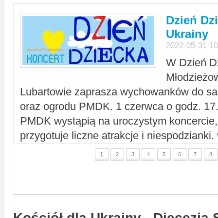
Dzień Dz
Ukrainy
2022-05-31 10
W Dzień D
Młodzieżo
Lubartowie zaprasza wychowanków do sal
oraz ogrodu PMDK. 1 czerwca o godz. 17.0
PMDK wystąpią na uroczystym koncercie
przygotuje liczne atrakcje i niespodzianki.
1
2
3
4
5
6
7
8
Kościół dla Ukrainy - Diecezja 