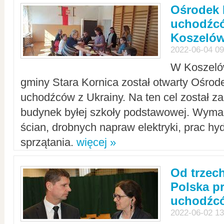
Ośrodek 
uchodźcó
Koszeló
2022-06-04 09
W Koszelów
gminy Stara Kornica został otwarty Ośro
uchodźców z Ukrainy. Na ten cel został 
budynek byłej szkoły podstawowej. Wyma
ścian, drobnych napraw elektryki, prac hy
sprzątania.
więcej »
Od trzec
Polska p
uchodźcó
2022-06-02 13