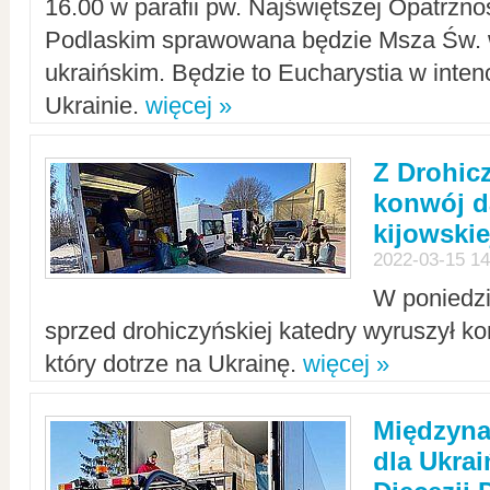
16.00 w parafii pw. Najświętszej Opatrzno
Podlaskim sprawowana będzie Msza Św. 
ukraińskim. Będzie to Eucharystia w intenc
Ukrainie.
więcej »
Z Drohic
konwój d
kijowskie
2022-03-15 14
W poniedzi
sprzed drohiczyńskiej katedry wyruszył k
który dotrze na Ukrainę.
więcej »
Międzyn
dla Ukra