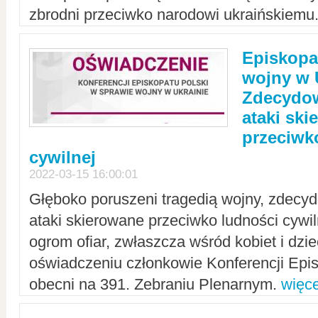
zbrodni przeciwko narodowi ukraińskiemu
Episkopa
wojny w 
Zdecydow
ataki sk
przeciwk
cywilnej
2022-03-15 16:00:01
Głęboko poruszeni tragedią wojny, zdecy
ataki skierowane przeciwko ludności cywi
ogrom ofiar, zwłaszcza wśród kobiet i dzie
oświadczeniu członkowie Konferencji Epis
obecni na 391. Zebraniu Plenarnym.
więce