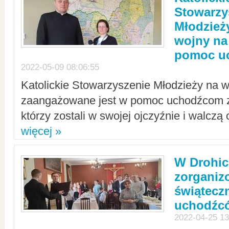
Stowarzy
Młodzież
wojny na 
pomoc u
2022-05-09 08:06:55
Katolickie Stowarzyszenie Młodzieży na w
zaangażowane jest w pomoc uchodźcom z 
którzy zostali w swojej ojczyźnie i walczą 
więcej »
W Drohic
zorgani
świątecz
uchodźc
2022-04-25 13