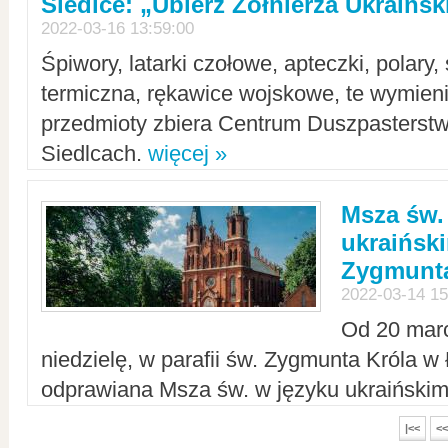
Siedlce: „Ubierz Żołnierza Ukraińs
2022-03-16 13:59:00
Śpiwory, latarki czołowe, apteczki, polary, 
termiczna, rękawice wojskowe, te wymieni
przedmioty zbiera Centrum Duszpasterst
Siedlcach.
więcej »
Msza św.
ukraiński
Zygmunta
2022-03-14 15
Od 20 mar
niedzielę, w parafii św. Zygmunta Króla w
odprawiana Msza św. w języku ukraiński
|<<
<<