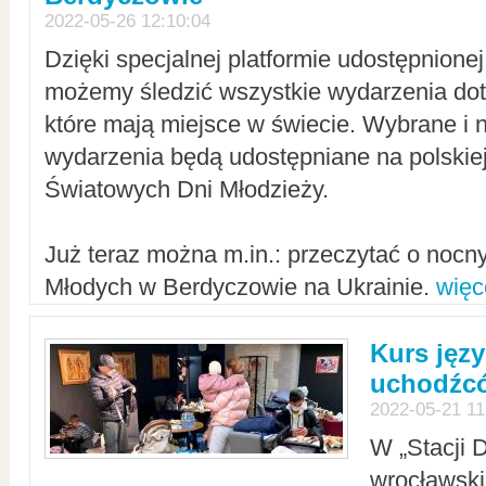
2022-05-26 12:10:04
Dzięki specjalnej platformie udostępnione
możemy śledzić wszystkie wydarzenia dot
które mają miejsce w świecie. Wybrane i 
wydarzenia będą udostępniane na polskiej
Światowych Dni Młodzieży.
Już teraz można m.in.: przeczytać o noc
Młodych w Berdyczowie na Ukrainie.
więc
Kurs języ
uchodźcó
2022-05-21 11
W „Stacji D
wrocławsk