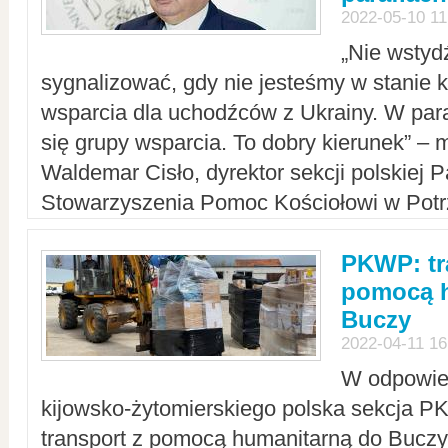
2022-05-10 11
„Nie wstyd
sygnalizować, gdy nie jesteśmy w stanie
wsparcia dla uchodźców z Ukrainy. W para
się grupy wsparcia. To dobry kierunek” – m
Waldemar Cisło, dyrektor sekcji polskiej 
Stowarzyszenia Pomoc Kościołowi w Potr
PKWP: tr
pomocą h
Buczy
2022-04-11 16
W odpowied
kijowsko-żytomierskiego polska sekcja 
transport z pomocą humanitarną do Buczy,