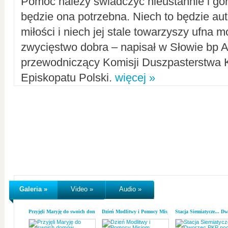
Pomoc należy świadczyć nieustannie i gorl
będzie ona potrzebna. Niech to będzie au
miłości i niech jej stale towarzyszy ufna m
zwycięstwo dobra – napisał w Słowie bp A
przewodniczący Komisji Duszpasterstwa K
Episkopatu Polski.
więcej »
Galeria »
Video »
Audio »
Przyjęli Maryję do swoich domów
Dzień Modlitwy i Pomocy Misjom
Stacja Siemiatycze... D