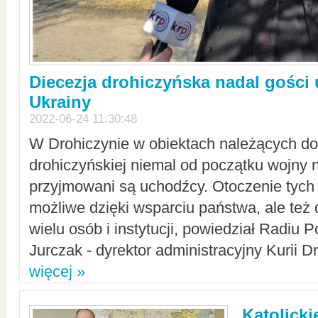
Diecezja drohiczyńska nadal gości
Ukrainy
2022-06-24 11:30:48
W Drohiczynie w obiektach należących do 
drohiczyńskiej niemal od początku wojny 
przyjmowani są uchodźcy. Otoczenie tych 
możliwe dzięki wsparciu państwa, ale też 
wielu osób i instytucji, powiedział Radiu P
Jurczak - dyrektor administracyjny Kurii D
więcej »
Katolicki