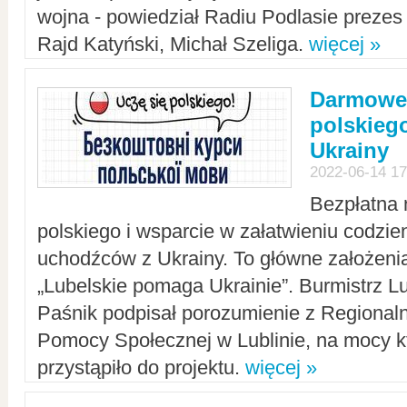
wojna - powiedział Radiu Podlasie preze
Rajd Katyński, Michał Szeliga.
więcej »
Darmowe 
polskiego
Ukrainy
2022-06-14 17
Bezpłatna 
polskiego i wsparcie w załatwieniu codzi
uchodźców z Ukrainy. To główne założenia
„Lubelskie pomaga Ukrainie”. Burmistrz L
Paśnik podpisał porozumienie z Regiona
Pomocy Społecznej w Lublinie, na mocy k
przystąpiło do projektu.
więcej »