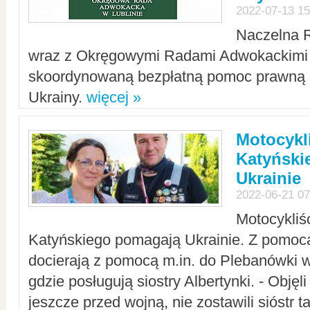
2022-07-13 15
Naczelna 
wraz z Okręgowymi Radami Adwokackimi 
skoordynowaną bezpłatną pomoc prawną d
Ukrainy.
więcej »
Motocykli
Katyński
Ukrainie
2022-06-21 07
Motocykliś
Katyńskiego pomagają Ukrainie. Z pomoc
docierają z pomocą m.in. do Plebanówki w
gdzie posługują siostry Albertynki. - Objęl
jeszcze przed wojną, nie zostawili sióstr 