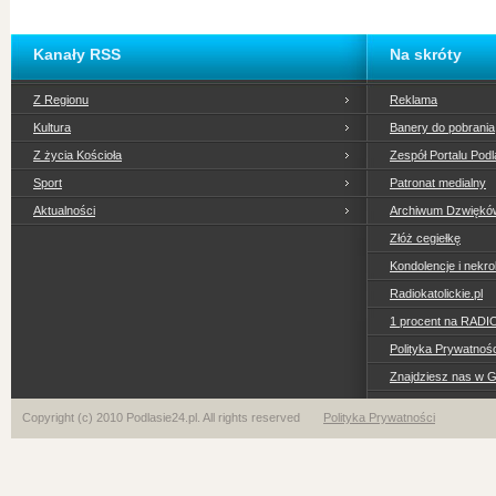
Kanały RSS
Na skróty
Z Regionu
Reklama
Kultura
Banery do pobrania
Z życia Kościoła
Zespół Portalu Podl
Sport
Patronat medialny
Aktualności
Archiwum Dzwiękó
Złóż cegiełkę
Kondolencje i nekro
Radiokatolickie.pl
1 procent na RADI
Polityka Prywatno
Znajdziesz nas w 
Copyright (c) 2010 Podlasie24.pl. All rights reserved
Polityka Prywatności