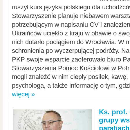
ruszył kurs języka polskiego dla uchodźcó
Stowarzyszenie planuje niebawem warszt
potrzebującym w napisaniu CV i znalezieni
Ukraińców uciekło z kraju w obawie o swoj
nich dotarło pociągiem do Wrocławia. W m
schronienia po wyczerpującej podróży. 
PKP swoje wsparcie zaoferowało biuro P
Stowarzyszenia Pomoc Kościołowi w Potr
mogli znaleźć w nim ciepły posiłek, kawę,
psychologa, a także informację o tym, gdzi
więcej »
Ks. prof.
grupy ws
parafiach