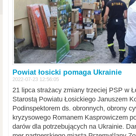
Powiat łosicki pomaga Ukrainie
2022-07-23 12:56:05
21 lipca strażacy zmiany trzeciej PSP w 
Starostą Powiatu Łosickiego Januszem Ko
Podinspektorem ds. obronnych, obrony cyw
kryzysowego Romanem Kasprowiczem po
darów dla potrzebujących na Ukrainie. Dar
mer partnerskiego miasta Przemyślany Zo