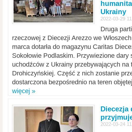
humanita
Ukrainy
2022-03-29 11
Druga part
rzeczowej z Diecezji Arezzo we Włoszech 
marca dotarła do magazynu Caritas Diecez
Sokołowie Podlaskim. Przywiezione dary 
uchodźców z Ukrainy przebywających na t
Drohiczyńskiej. Część z nich zostanie pr
dostarczona bezpośrednio na teren objęte
więcej »
Diecezja
przyjmuj
2022-03-24 11