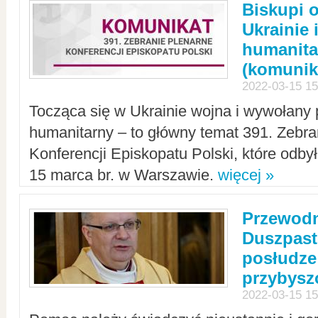
Biskupi 
Ukrainie 
humanit
(komunik
2022-03-15 15
Tocząca się w Ukrainie wojna i wywołany 
humanitarny – to główny temat 391. Zebr
Konferencji Episkopatu Polski, które odbył
15 marca br. w Warszawie.
więcej »
Przewodn
Duszpast
posłudze
przybys
2022-03-15 15