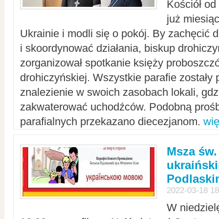
Kościół od
już miesią
Ukrainie i modli się o pokój. By zachęcić
i skoordynować działania, biskup drohicz
zorganizował spotkanie księży proboszczó
drohiczyńskiej. Wszystkie parafie zostały
znalezienie w swoich zasobach lokali, gd
zakwaterować uchodźców. Podobną prośb
parafialnych przekazano diecezjanom.
wię
Msza św.
ukraińsk
Podlaski
2022-03-18 18
W niedziel