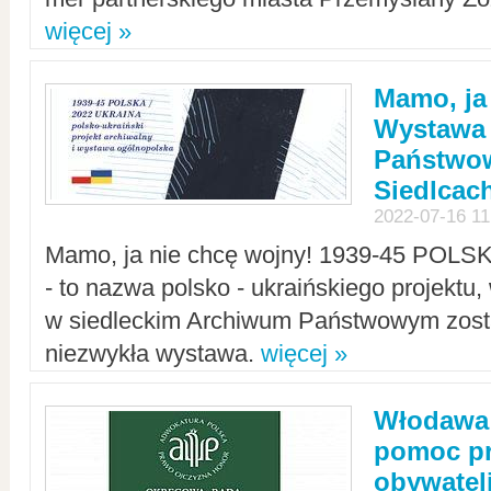
więcej »
Mamo, ja
Wystawa
Państwo
Siedlcac
2022-07-16 11
Mamo, ja nie chcę wojny! 1939-45 POLS
- to nazwa polsko - ukraińskiego projektu
w siedleckim Archiwum Państwowym zosta
niezwykła wystawa.
więcej »
Włodawa:
pomoc pr
obywatel