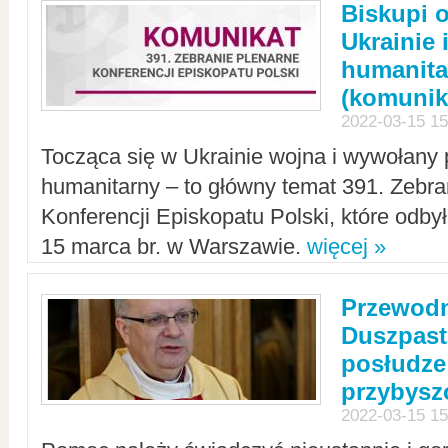
Biskupi 
Ukrainie 
humanit
(komunik
2022-03-15 15
Tocząca się w Ukrainie wojna i wywołany 
humanitarny – to główny temat 391. Zebr
Konferencji Episkopatu Polski, które odbył
15 marca br. w Warszawie.
więcej »
Przewodn
Duszpast
posłudze
przybys
2022-03-15 15