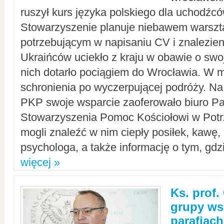
ruszył kurs języka polskiego dla uchodźcó
Stowarzyszenie planuje niebawem warszt
potrzebującym w napisaniu CV i znalezieni
Ukraińców uciekło z kraju w obawie o swoj
nich dotarło pociągiem do Wrocławia. W m
schronienia po wyczerpującej podróży. 
PKP swoje wsparcie zaoferowało biuro P
Stowarzyszenia Pomoc Kościołowi w Potr
mogli znaleźć w nim ciepły posiłek, kawę,
psychologa, a także informację o tym, gdzi
więcej »
Ks. prof.
grupy ws
parafiach