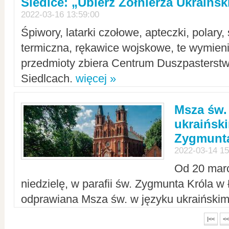
Siedlce: „Ubierz Żołnierza Ukraińs
2022-03-16 13:59:00
Śpiwory, latarki czołowe, apteczki, polary, 
termiczna, rękawice wojskowe, te wymieni
przedmioty zbiera Centrum Duszpasterst
Siedlcach.
więcej »
Msza św.
ukraiński
Zygmunta
2022-03-14 15
Od 20 mar
niedzielę, w parafii św. Zygmunta Króla w
odprawiana Msza św. w języku ukraiński
|<<
<<