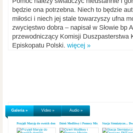
Pomoc należy świadczyć nieustannie i gorl
będzie ona potrzebna. Niech to będzie au
miłości i niech jej stale towarzyszy ufna m
zwycięstwo dobra – napisał w Słowie bp A
przewodniczący Komisji Duszpasterstwa K
Episkopatu Polski.
więcej »
Galeria »
Video »
Audio »
Przyjęli Maryję do swoich domów
Dzień Modlitwy i Pomocy Misjom
Stacja Siemiatycze... D