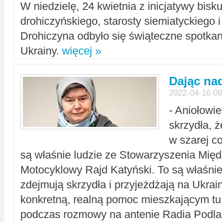
W niedzielę, 24 kwietnia z inicjatywy bisk
drohiczyńskiego, starosty siemiatyckiego i
Drohiczyna odbyło się świąteczne spotka
Ukrainy.
więcej »
Dając nad
2022-04-16 09
- Aniołowi
skrzydła, 
w szarej c
są właśnie ludzie ze Stowarzyszenia Mi
Motocyklowy Rajd Katyński. To są właśnie 
zdejmują skrzydła i przyjeżdżają na Ukrai
konkretną, realną pomoc mieszkającym tu
podczas rozmowy na antenie Radia Podlas