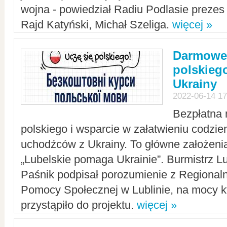
wojna - powiedział Radiu Podlasie preze
Rajd Katyński, Michał Szeliga.
więcej »
Darmowe 
polskiego
Ukrainy
2022-06-14 17
Bezpłatna 
polskiego i wsparcie w załatwieniu codzi
uchodźców z Ukrainy. To główne założenia
„Lubelskie pomaga Ukrainie”. Burmistrz L
Paśnik podpisał porozumienie z Regiona
Pomocy Społecznej w Lublinie, na mocy k
przystąpiło do projektu.
więcej »