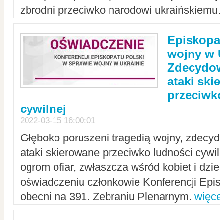
zbrodni przeciwko narodowi ukraińskiemu
Episkopa
wojny w 
Zdecydow
ataki sk
przeciwk
cywilnej
2022-03-15 16:00:01
Głęboko poruszeni tragedią wojny, zdecy
ataki skierowane przeciwko ludności cywi
ogrom ofiar, zwłaszcza wśród kobiet i dzie
oświadczeniu członkowie Konferencji Epis
obecni na 391. Zebraniu Plenarnym.
więce