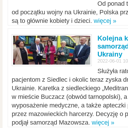
Od ponad tr
od początku wojny na Ukrainie, Polska p
są to głównie kobiety i dzieci.
więcej »
Kolejna k
samorząd
Ukrainy
2022-06-01 10
Służyła ra
pacjentom z Siedlec i okolic teraz zyska d
Ukrainie. Karetka z siedleckiego „Meditrans
w mieście Buczacz (obwód tarnopolski), a
wyposażenie medyczne, a także apteczki
przez mazowieckich harcerzy. Decyzję o 
podjął samorząd Mazowsza.
więcej »