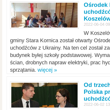
Ośrodek 
uchodźcó
Koszeló
2022-06-04 09
W Koszelów
gminy Stara Kornica został otwarty Ośro
uchodźców z Ukrainy. Na ten cel został 
budynek byłej szkoły podstawowej. Wyma
ścian, drobnych napraw elektryki, prac hy
sprzątania.
więcej »
Od trzec
Polska p
uchodźcó
2022-06-02 13