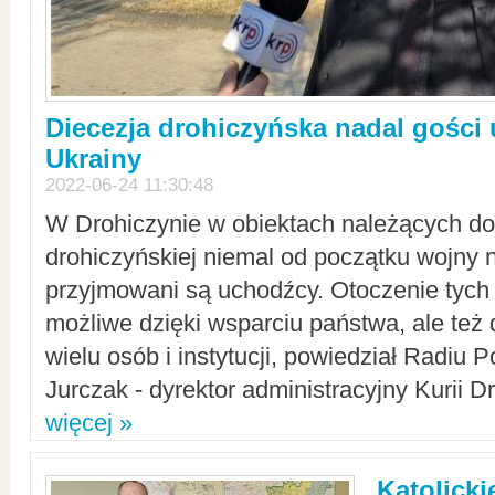
Diecezja drohiczyńska nadal gości
Ukrainy
2022-06-24 11:30:48
W Drohiczynie w obiektach należących do 
drohiczyńskiej niemal od początku wojny 
przyjmowani są uchodźcy. Otoczenie tych 
możliwe dzięki wsparciu państwa, ale też 
wielu osób i instytucji, powiedział Radiu P
Jurczak - dyrektor administracyjny Kurii D
więcej »
Katolicki