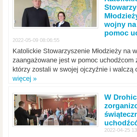
Stowarzy
Młodzież
wojny na 
pomoc u
2022-05-09 08:06:55
Katolickie Stowarzyszenie Młodzieży na w
zaangażowane jest w pomoc uchodźcom z 
którzy zostali w swojej ojczyźnie i walczą 
więcej »
W Drohic
zorgani
świątecz
uchodźc
2022-04-25 13