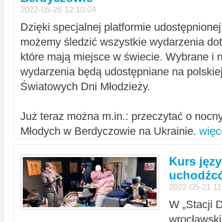
2022-05-26 12:10:04
Dzięki specjalnej platformie udostępnione
możemy śledzić wszystkie wydarzenia dot
które mają miejsce w świecie. Wybrane i 
wydarzenia będą udostępniane na polskiej
Światowych Dni Młodzieży.
Już teraz można m.in.: przeczytać o noc
Młodych w Berdyczowie na Ukrainie.
więc
Kurs języ
uchodźcó
2022-05-21 11
W „Stacji D
wrocławsk