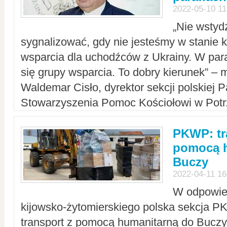
2022-05-10 11
„Nie wstyd
sygnalizować, gdy nie jesteśmy w stanie
wsparcia dla uchodźców z Ukrainy. W para
się grupy wsparcia. To dobry kierunek” – m
Waldemar Cisło, dyrektor sekcji polskiej 
Stowarzyszenia Pomoc Kościołowi w Potr
PKWP: tr
pomocą h
Buczy
2022-04-11 16
W odpowied
kijowsko-żytomierskiego polska sekcja 
transport z pomocą humanitarną do Buczy,