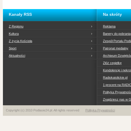
Kanały RSS
Na skróty
Z Regionu
Reklama
Kultura
Banery do pobrania
Z życia Kościoła
Zespół Portalu Podl
Sport
Patronat medialny
Aktualności
Archiwum Dzwiękó
Złóż cegiełkę
Kondolencje i nekro
Radiokatolickie.pl
1 procent na RADI
Polityka Prywatno
Znajdziesz nas w 
Copyright (c) 2010 Podlasie24.pl. All rights reserved
Polityka Prywatności