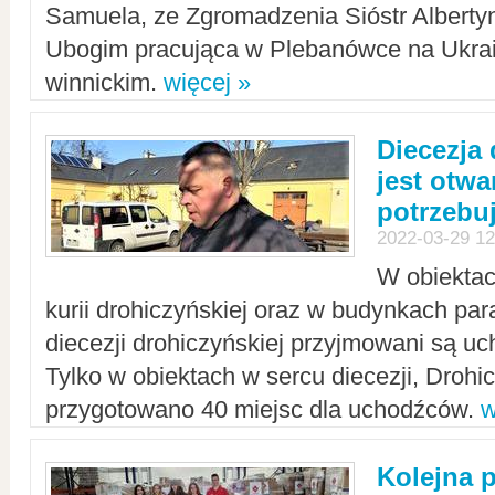
Samuela, ze Zgromadzenia Sióstr Alberty
Ubogim pracująca w Plebanówce na Ukrai
winnickim.
więcej »
Diecezja
jest otwa
potrzebu
2022-03-29 12
W obiektac
kurii drohiczyńskiej oraz w budynkach para
diecezji drohiczyńskiej przyjmowani są uc
Tylko w obiektach w sercu diecezji, Drohi
przygotowano 40 miejsc dla uchodźców.
w
Kolejna 