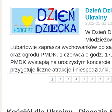
Dzień Dz
Ukrainy
2022-05-31 10
W Dzień D
Młodzieżo
Lubartowie zaprasza wychowanków do sal
oraz ogrodu PMDK. 1 czerwca o godz. 17.0
PMDK wystąpią na uroczystym koncercie
przygotuje liczne atrakcje i niespodzianki.
1
2
3
4
5
6
7
8
Kościół dla Ukrainy - Diecezja 