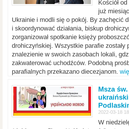
Kościół od
już miesią
Ukrainie i modli się o pokój. By zachęcić
i skoordynować działania, biskup drohicz
zorganizował spotkanie księży proboszczó
drohiczyńskiej. Wszystkie parafie zostały
znalezienie w swoich zasobach lokali, gd
zakwaterować uchodźców. Podobną prośb
parafialnych przekazano diecezjanom.
wię
Msza św.
ukraińsk
Podlaski
2022-03-18 18
W niedziel