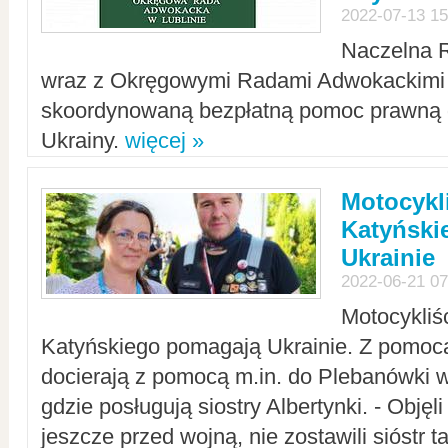
2022-07-13 15
Naczelna 
wraz z Okręgowymi Radami Adwokackimi 
skoordynowaną bezpłatną pomoc prawną d
Ukrainy.
więcej »
Motocykli
Katyński
Ukrainie
2022-06-21 07
Motocykliś
Katyńskiego pomagają Ukrainie. Z pomoc
docierają z pomocą m.in. do Plebanówki w
gdzie posługują siostry Albertynki. - Objęl
jeszcze przed wojną, nie zostawili sióstr 