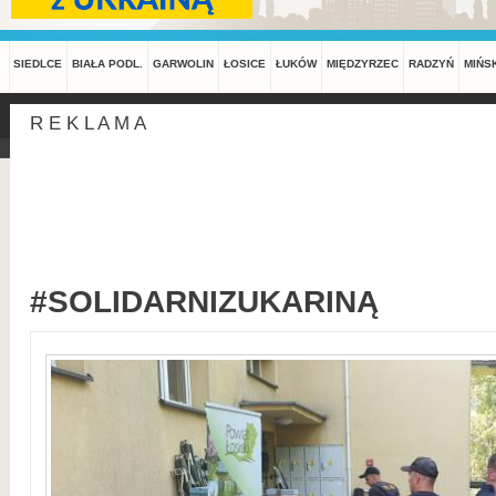
SIEDLCE
BIAŁA PODL.
GARWOLIN
ŁOSICE
ŁUKÓW
MIĘDZYRZEC
RADZYŃ
MIŃS
R E K L A M A
#SOLIDARNIZUKARINĄ