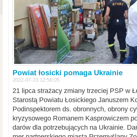
Powiat łosicki pomaga Ukrainie
2022-07-23 12:56:05
21 lipca strażacy zmiany trzeciej PSP w 
Starostą Powiatu Łosickiego Januszem Ko
Podinspektorem ds. obronnych, obrony cyw
kryzysowego Romanem Kasprowiczem po
darów dla potrzebujących na Ukrainie. Dar
mer partnerskiego miasta Przemyślany Zo