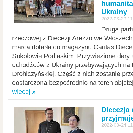
humanita
Ukrainy
2022-03-29 11
Druga part
rzeczowej z Diecezji Arezzo we Włoszech 
marca dotarła do magazynu Caritas Diecez
Sokołowie Podlaskim. Przywiezione dary 
uchodźców z Ukrainy przebywających na t
Drohiczyńskiej. Część z nich zostanie pr
dostarczona bezpośrednio na teren objęte
więcej »
Diecezja
przyjmuj
2022-03-24 11