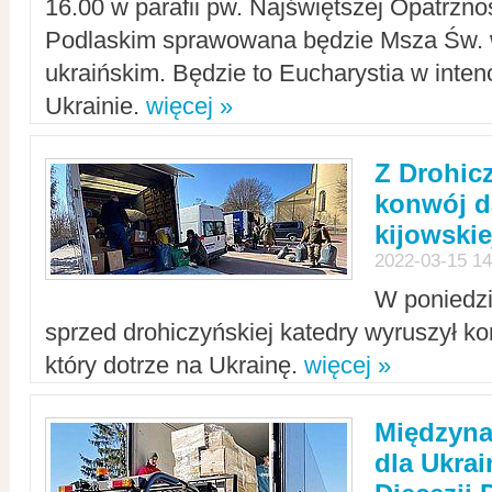
16.00 w parafii pw. Najświętszej Opatrzno
Podlaskim sprawowana będzie Msza Św. 
ukraińskim. Będzie to Eucharystia w intenc
Ukrainie.
więcej »
Z Drohic
konwój d
kijowskie
2022-03-15 14
W poniedzi
sprzed drohiczyńskiej katedry wyruszył k
który dotrze na Ukrainę.
więcej »
Międzyn
dla Ukra