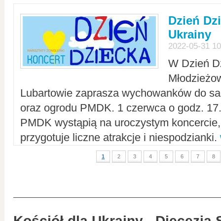
Dzień Dz
Ukrainy
2022-05-31 10
W Dzień D
Młodzieżo
Lubartowie zaprasza wychowanków do sal
oraz ogrodu PMDK. 1 czerwca o godz. 17.0
PMDK wystąpią na uroczystym koncercie
przygotuje liczne atrakcje i niespodzianki.
1
2
3
4
5
6
7
8
Kościół dla Ukrainy - Diecezja 