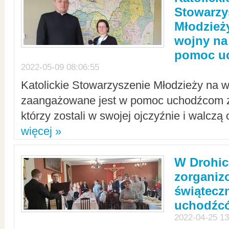
Stowarzy
Młodzież
wojny na 
pomoc u
2022-05-09 08:06:55
Katolickie Stowarzyszenie Młodzieży na w
zaangażowane jest w pomoc uchodźcom z 
którzy zostali w swojej ojczyźnie i walczą 
więcej »
W Drohic
zorgani
świątecz
uchodźc
2022-04-25 13