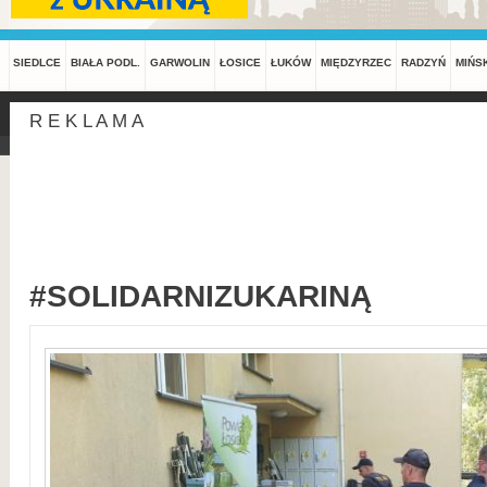
SIEDLCE
BIAŁA PODL.
GARWOLIN
ŁOSICE
ŁUKÓW
MIĘDZYRZEC
RADZYŃ
MIŃS
R E K L A M A
#SOLIDARNIZUKARINĄ