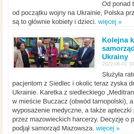
Od ponad tr
od początku wojny na Ukrainie, Polska p
są to głównie kobiety i dzieci.
więcej »
Kolejna k
samorząd
Ukrainy
2022-06-01 10
Służyła ra
pacjentom z Siedlec i okolic teraz zyska d
Ukrainie. Karetka z siedleckiego „Meditrans
w mieście Buczacz (obwód tarnopolski), a
wyposażenie medyczne, a także apteczki
przez mazowieckich harcerzy. Decyzję o 
podjął samorząd Mazowsza.
więcej »