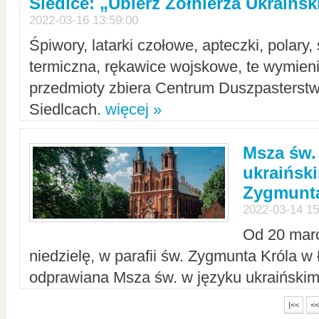
Siedlce: „Ubierz Żołnierza Ukraińs
2022-03-16 13:59:00
Śpiwory, latarki czołowe, apteczki, polary, 
termiczna, rękawice wojskowe, te wymieni
przedmioty zbiera Centrum Duszpasterst
Siedlcach.
więcej »
Msza św.
ukraiński
Zygmunta
2022-03-14 15
Od 20 mar
niedzielę, w parafii św. Zygmunta Króla w
odprawiana Msza św. w języku ukraiński
|<<
<<