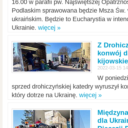
16.00 w parafii pw. Najświętszej Opatrzno
Podlaskim sprawowana będzie Msza Św. 
ukraińskim. Będzie to Eucharystia w intenc
Ukrainie.
więcej »
Z Drohic
konwój d
kijowskie
2022-03-15 14
W poniedzi
sprzed drohiczyńskiej katedry wyruszył k
który dotrze na Ukrainę.
więcej »
Międzyn
dla Ukra