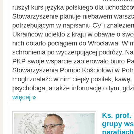
ruszył kurs języka polskiego dla uchodźcó
Stowarzyszenie planuje niebawem warszt
potrzebującym w napisaniu CV i znalezieni
Ukraińców uciekło z kraju w obawie o swoj
nich dotarło pociągiem do Wrocławia. W m
schronienia po wyczerpującej podróży. 
PKP swoje wsparcie zaoferowało biuro P
Stowarzyszenia Pomoc Kościołowi w Potr
mogli znaleźć w nim ciepły posiłek, kawę,
psychologa, a także informację o tym, gdzi
więcej »
Ks. prof.
grupy ws
parafiach