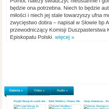
Pomoc należy świadczyć nieustannie i gorl
będzie ona potrzebna. Niech to będzie au
miłości i niech jej stale towarzyszy ufna m
zwycięstwo dobra – napisał w Słowie bp A
przewodniczący Komisji Duszpasterstwa K
Episkopatu Polski.
więcej »
Galeria »
Video »
Audio »
Przyjęli Maryję do swoich domów
Dzień Modlitwy i Pomocy Misjom
Stacja Siemiatycze... D