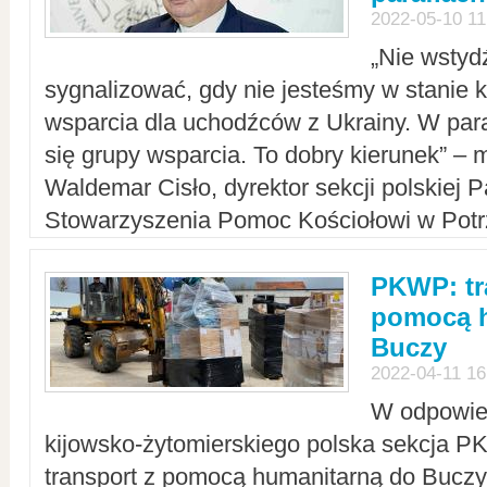
2022-05-10 11
„Nie wstyd
sygnalizować, gdy nie jesteśmy w stanie
wsparcia dla uchodźców z Ukrainy. W para
się grupy wsparcia. To dobry kierunek” – m
Waldemar Cisło, dyrektor sekcji polskiej 
Stowarzyszenia Pomoc Kościołowi w Potr
PKWP: tr
pomocą h
Buczy
2022-04-11 16
W odpowied
kijowsko-żytomierskiego polska sekcja 
transport z pomocą humanitarną do Buczy,