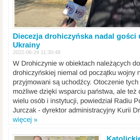
Diecezja drohiczyńska nadal gości
Ukrainy
2022-06-24 11:30:48
W Drohiczynie w obiektach należących do 
drohiczyńskiej niemal od początku wojny 
przyjmowani są uchodźcy. Otoczenie tych 
możliwe dzięki wsparciu państwa, ale też 
wielu osób i instytucji, powiedział Radiu P
Jurczak - dyrektor administracyjny Kurii D
więcej »
Katolicki