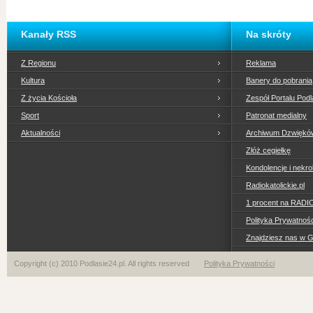
Kanały RSS
Na skróty
Z Regionu
Reklama
Kultura
Banery do pobrania
Z życia Kościoła
Zespół Portalu Podl
Sport
Patronat medialny
Aktualności
Archiwum Dzwiękó
Złóż cegiełkę
Kondolencje i nekro
Radiokatolickie.pl
1 procent na RADI
Polityka Prywatno
Znajdziesz nas w 
Copyright (c) 2010 Podlasie24.pl. All rights reserved
Polityka Prywatności