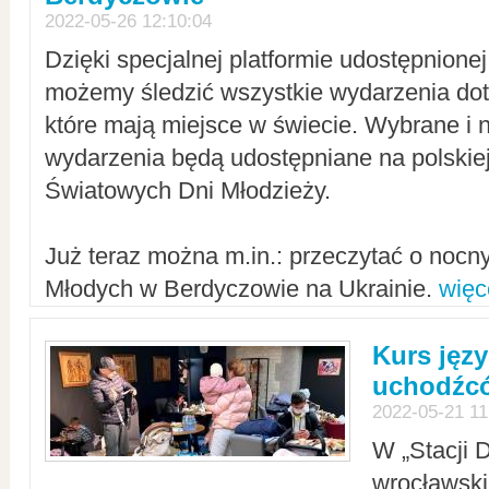
2022-05-26 12:10:04
Dzięki specjalnej platformie udostępnione
możemy śledzić wszystkie wydarzenia dot
które mają miejsce w świecie. Wybrane i 
wydarzenia będą udostępniane na polskiej
Światowych Dni Młodzieży.
Już teraz można m.in.: przeczytać o noc
Młodych w Berdyczowie na Ukrainie.
więc
Kurs języ
uchodźcó
2022-05-21 11
W „Stacji D
wrocławsk