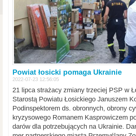
Powiat łosicki pomaga Ukrainie
2022-07-23 12:56:05
21 lipca strażacy zmiany trzeciej PSP w 
Starostą Powiatu Łosickiego Januszem Ko
Podinspektorem ds. obronnych, obrony cyw
kryzysowego Romanem Kasprowiczem po
darów dla potrzebujących na Ukrainie. Dar
mer partnerskiego miasta Przemyślany Zo