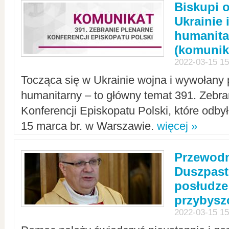
Biskupi 
Ukrainie 
humanit
(komunik
2022-03-15 15
Tocząca się w Ukrainie wojna i wywołany 
humanitarny – to główny temat 391. Zebr
Konferencji Episkopatu Polski, które odbył
15 marca br. w Warszawie.
więcej »
Przewodn
Duszpast
posłudze
przybys
2022-03-15 15