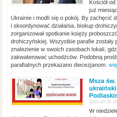
Kościół od
już miesią
Ukrainie i modli się o pokój. By zachęcić
i skoordynować działania, biskup drohicz
zorganizował spotkanie księży proboszczó
drohiczyńskiej. Wszystkie parafie zostały
znalezienie w swoich zasobach lokali, gd
zakwaterować uchodźców. Podobną prośb
parafialnych przekazano diecezjanom.
wię
Msza św.
ukraińsk
Podlaski
2022-03-18 18
W niedziel