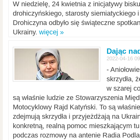
W niedzielę, 24 kwietnia z inicjatywy bisk
drohiczyńskiego, starosty siemiatyckiego i
Drohiczyna odbyło się świąteczne spotka
Ukrainy.
więcej »
Dając nad
2022-04-16 09
- Aniołowi
skrzydła, 
w szarej c
są właśnie ludzie ze Stowarzyszenia Mi
Motocyklowy Rajd Katyński. To są właśnie 
zdejmują skrzydła i przyjeżdżają na Ukrai
konkretną, realną pomoc mieszkającym tu
podczas rozmowy na antenie Radia Podlas