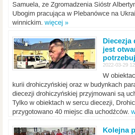
Samuela, ze Zgromadzenia Sióstr Alberty
Ubogim pracująca w Plebanówce na Ukrai
winnickim.
więcej »
Diecezja
jest otwa
potrzebu
2022-03-29 12
W obiektac
kurii drohiczyńskiej oraz w budynkach para
diecezji drohiczyńskiej przyjmowani są uc
Tylko w obiektach w sercu diecezji, Drohi
przygotowano 40 miejsc dla uchodźców.
w
Kolejna 