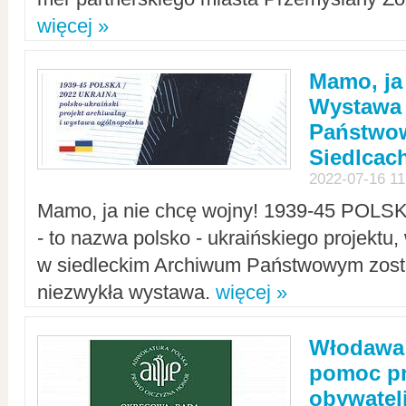
więcej »
Mamo, ja
Wystawa
Państwo
Siedlcac
2022-07-16 11
Mamo, ja nie chcę wojny! 1939-45 POLS
- to nazwa polsko - ukraińskiego projektu
w siedleckim Archiwum Państwowym zosta
niezwykła wystawa.
więcej »
Włodawa:
pomoc pr
obywatel