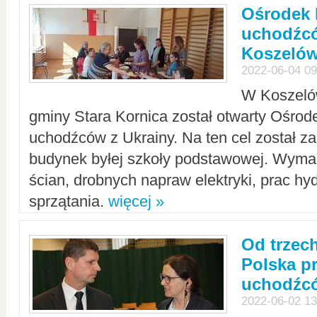
Ośrodek 
uchodźcó
Koszeló
2022-06-04 09
W Koszelów
gminy Stara Kornica został otwarty Ośro
uchodźców z Ukrainy. Na ten cel został 
budynek byłej szkoły podstawowej. Wyma
ścian, drobnych napraw elektryki, prac hy
sprzątania.
więcej »
Od trzec
Polska p
uchodźcó
2022-06-02 13