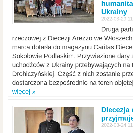
humanita
Ukrainy
2022-03-29 11
Druga part
rzeczowej z Diecezji Arezzo we Włoszech 
marca dotarła do magazynu Caritas Diecez
Sokołowie Podlaskim. Przywiezione dary 
uchodźców z Ukrainy przebywających na t
Drohiczyńskiej. Część z nich zostanie pr
dostarczona bezpośrednio na teren objęte
więcej »
Diecezja
przyjmuj
2022-03-24 11