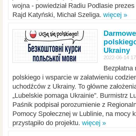
wojna - powiedział Radiu Podlasie preze
Rajd Katyński, Michał Szeliga.
więcej »
Darmowe 
polskiego
Ukrainy
2022-06-14 17
Bezpłatna 
polskiego i wsparcie w załatwieniu codzi
uchodźców z Ukrainy. To główne założenia
„Lubelskie pomaga Ukrainie”. Burmistrz L
Paśnik podpisał porozumienie z Regiona
Pomocy Społecznej w Lublinie, na mocy k
przystąpiło do projektu.
więcej »