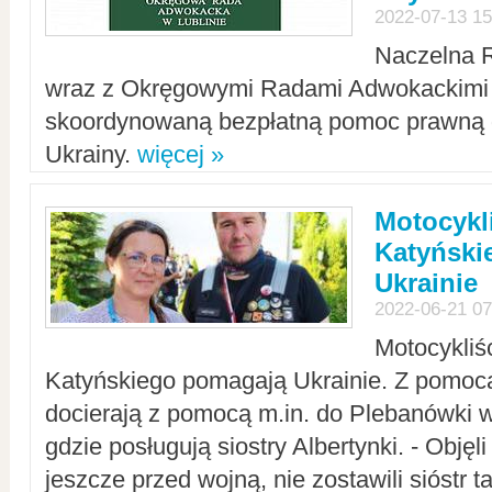
2022-07-13 15
Naczelna 
wraz z Okręgowymi Radami Adwokackimi 
skoordynowaną bezpłatną pomoc prawną d
Ukrainy.
więcej »
Motocykli
Katyński
Ukrainie
2022-06-21 07
Motocykliś
Katyńskiego pomagają Ukrainie. Z pomoc
docierają z pomocą m.in. do Plebanówki w
gdzie posługują siostry Albertynki. - Objęl
jeszcze przed wojną, nie zostawili sióstr 