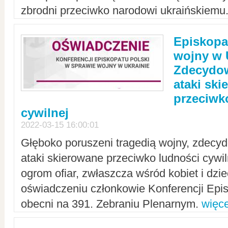
zbrodni przeciwko narodowi ukraińskiemu
Episkopa
wojny w 
Zdecydow
ataki sk
przeciwk
cywilnej
2022-03-15 16:00:01
Głęboko poruszeni tragedią wojny, zdecy
ataki skierowane przeciwko ludności cywi
ogrom ofiar, zwłaszcza wśród kobiet i dzie
oświadczeniu członkowie Konferencji Epis
obecni na 391. Zebraniu Plenarnym.
więce