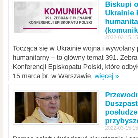
Biskupi 
Ukrainie 
humanit
(komunik
2022-03-15 15
Tocząca się w Ukrainie wojna i wywołany 
humanitarny – to główny temat 391. Zebr
Konferencji Episkopatu Polski, które odbył
15 marca br. w Warszawie.
więcej »
Przewodn
Duszpast
posłudze
przybys
2022-03-15 15