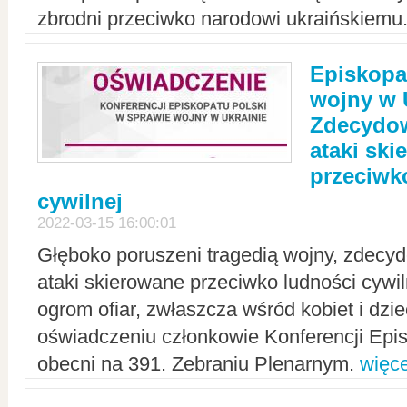
zbrodni przeciwko narodowi ukraińskiemu
Episkopa
wojny w 
Zdecydow
ataki sk
przeciwk
cywilnej
2022-03-15 16:00:01
Głęboko poruszeni tragedią wojny, zdecy
ataki skierowane przeciwko ludności cywi
ogrom ofiar, zwłaszcza wśród kobiet i dzie
oświadczeniu członkowie Konferencji Epis
obecni na 391. Zebraniu Plenarnym.
więce