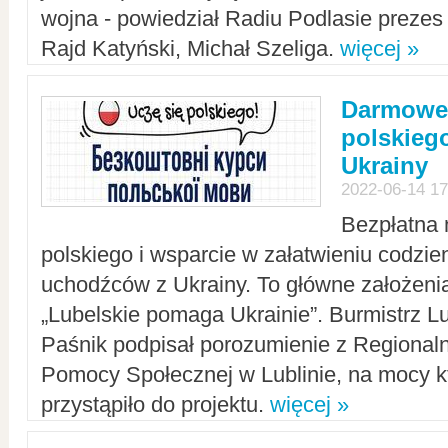
wojna - powiedział Radiu Podlasie preze
Rajd Katyński, Michał Szeliga.
więcej »
Darmowe 
polskiego
Ukrainy
2022-06-14 17
Bezpłatna 
polskiego i wsparcie w załatwieniu codzi
uchodźców z Ukrainy. To główne założenia
„Lubelskie pomaga Ukrainie”. Burmistrz L
Paśnik podpisał porozumienie z Regiona
Pomocy Społecznej w Lublinie, na mocy k
przystąpiło do projektu.
więcej »