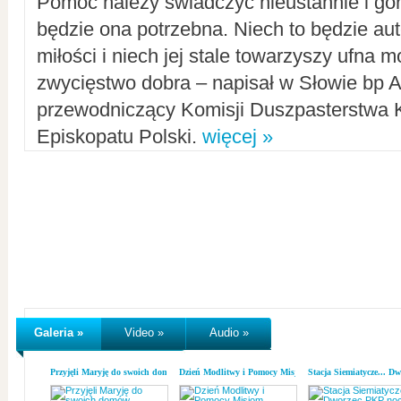
Pomoc należy świadczyć nieustannie i gorl
będzie ona potrzebna. Niech to będzie au
miłości i niech jej stale towarzyszy ufna m
zwycięstwo dobra – napisał w Słowie bp A
przewodniczący Komisji Duszpasterstwa K
Episkopatu Polski.
więcej »
Galeria »
Video »
Audio »
Przyjęli Maryję do swoich domów
Dzień Modlitwy i Pomocy Misjom
Stacja Siemiatycze... D