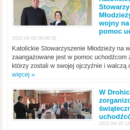
Stowarzy
Młodzież
wojny na 
pomoc u
2022-05-09 08:06:55
Katolickie Stowarzyszenie Młodzieży na w
zaangażowane jest w pomoc uchodźcom z 
którzy zostali w swojej ojczyźnie i walczą 
więcej »
W Drohic
zorgani
świątecz
uchodźc
2022-04-25 13