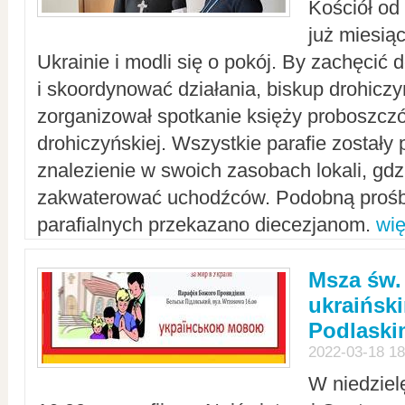
Kościół od
już miesią
Ukrainie i modli się o pokój. By zachęcić
i skoordynować działania, biskup drohicz
zorganizował spotkanie księży proboszczó
drohiczyńskiej. Wszystkie parafie zostały
znalezienie w swoich zasobach lokali, gd
zakwaterować uchodźców. Podobną prośb
parafialnych przekazano diecezjanom.
wię
Msza św.
ukraińsk
Podlaski
2022-03-18 18
W niedziel