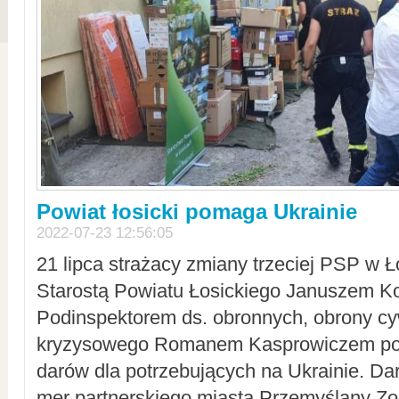
Powiat łosicki pomaga Ukrainie
2022-07-23 12:56:05
21 lipca strażacy zmiany trzeciej PSP w 
Starostą Powiatu Łosickiego Januszem Ko
Podinspektorem ds. obronnych, obrony cyw
kryzysowego Romanem Kasprowiczem po
darów dla potrzebujących na Ukrainie. Dar
mer partnerskiego miasta Przemyślany Zo