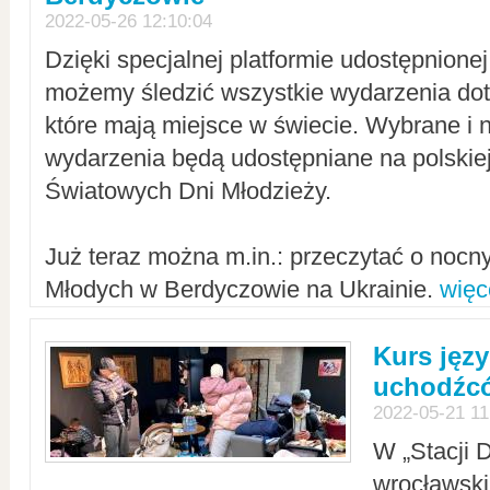
2022-05-26 12:10:04
Dzięki specjalnej platformie udostępnione
możemy śledzić wszystkie wydarzenia dot
które mają miejsce w świecie. Wybrane i 
wydarzenia będą udostępniane na polskiej
Światowych Dni Młodzieży.
Już teraz można m.in.: przeczytać o noc
Młodych w Berdyczowie na Ukrainie.
więc
Kurs języ
uchodźcó
2022-05-21 11
W „Stacji D
wrocławsk