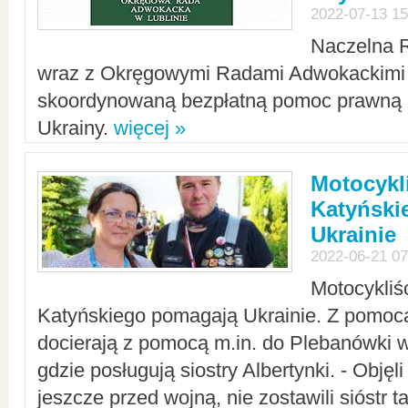
2022-07-13 15
Naczelna 
wraz z Okręgowymi Radami Adwokackimi 
skoordynowaną bezpłatną pomoc prawną d
Ukrainy.
więcej »
Motocykli
Katyński
Ukrainie
2022-06-21 07
Motocykliś
Katyńskiego pomagają Ukrainie. Z pomoc
docierają z pomocą m.in. do Plebanówki w
gdzie posługują siostry Albertynki. - Objęl
jeszcze przed wojną, nie zostawili sióstr 