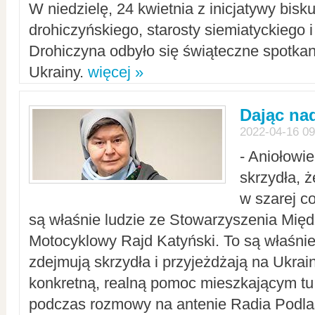
W niedzielę, 24 kwietnia z inicjatywy bisk
drohiczyńskiego, starosty siemiatyckiego i
Drohiczyna odbyło się świąteczne spotka
Ukrainy.
więcej »
Dając nad
2022-04-16 09
- Aniołowi
skrzydła, 
w szarej c
są właśnie ludzie ze Stowarzyszenia Mi
Motocyklowy Rajd Katyński. To są właśnie 
zdejmują skrzydła i przyjeżdżają na Ukrai
konkretną, realną pomoc mieszkającym tu
podczas rozmowy na antenie Radia Podlas