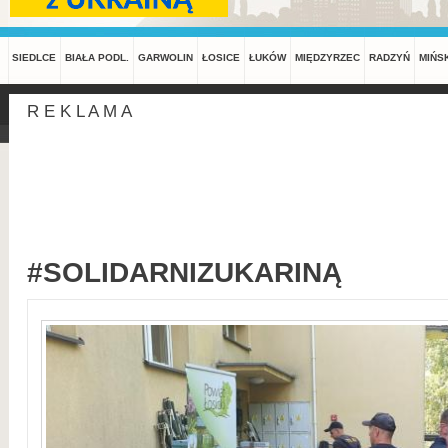
SIEDLCE
BIAŁA PODL.
GARWOLIN
ŁOSICE
ŁUKÓW
MIĘDZYRZEC
RADZYŃ
MIŃS
R E K L A M A
#SOLIDARNIZUKARINĄ