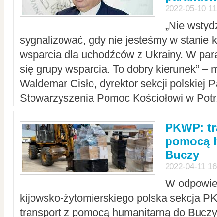
2022-05-10 11
„Nie wstyd
sygnalizować, gdy nie jesteśmy w stanie
wsparcia dla uchodźców z Ukrainy. W para
się grupy wsparcia. To dobry kierunek” – m
Waldemar Cisło, dyrektor sekcji polskiej 
Stowarzyszenia Pomoc Kościołowi w Potr
PKWP: tr
pomocą h
Buczy
2022-04-11 16
W odpowied
kijowsko-żytomierskiego polska sekcja 
transport z pomocą humanitarną do Buczy,