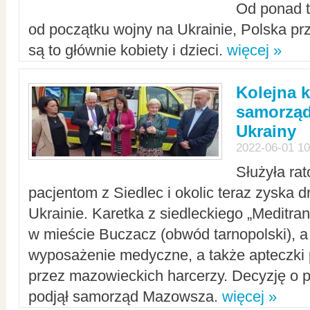
Od ponad tr
od początku wojny na Ukrainie, Polska p
są to głównie kobiety i dzieci.
więcej »
Kolejna k
samorząd
Ukrainy
2022-06-01 10
Służyła ra
pacjentom z Siedlec i okolic teraz zyska d
Ukrainie. Karetka z siedleckiego „Meditrans
w mieście Buczacz (obwód tarnopolski), a
wyposażenie medyczne, a także apteczki
przez mazowieckich harcerzy. Decyzję o 
podjął samorząd Mazowsza.
więcej »