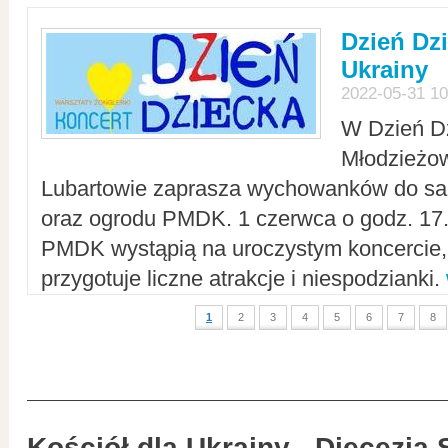
Dzień Dz
Ukrainy
2022-05-31 10
W Dzień D
Młodzieżo
Lubartowie zaprasza wychowanków do sal
oraz ogrodu PMDK. 1 czerwca o godz. 17.0
PMDK wystąpią na uroczystym koncercie
przygotuje liczne atrakcje i niespodzianki.
1
2
3
4
5
6
7
8
Kościół dla Ukrainy - Diecezja 