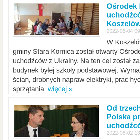
Ośrodek 
uchodźcó
Koszeló
2022-06-04 09
W Koszelów
gminy Stara Kornica został otwarty Ośro
uchodźców z Ukrainy. Na ten cel został 
budynek byłej szkoły podstawowej. Wyma
ścian, drobnych napraw elektryki, prac hy
sprzątania.
więcej »
Od trzec
Polska p
uchodźcó
2022-06-02 13