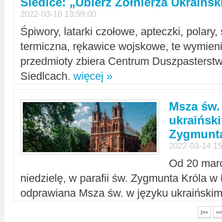
Siedlce: „Ubierz Żołnierza Ukraińs
2022-03-16 13:59:00
Śpiwory, latarki czołowe, apteczki, polary, 
termiczna, rękawice wojskowe, te wymieni
przedmioty zbiera Centrum Duszpasterst
Siedlcach.
więcej »
Msza św.
ukraiński
Zygmunta
2022-03-14 15
Od 20 mar
niedzielę, w parafii św. Zygmunta Króla w
odprawiana Msza św. w języku ukraiński
|<<
<<