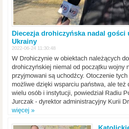
Diecezja drohiczyńska nadal gości
Ukrainy
2022-06-24 11:30:48
W Drohiczynie w obiektach należących do 
drohiczyńskiej niemal od początku wojny 
przyjmowani są uchodźcy. Otoczenie tych 
możliwe dzięki wsparciu państwa, ale też 
wielu osób i instytucji, powiedział Radiu P
Jurczak - dyrektor administracyjny Kurii D
więcej »
Katolicki