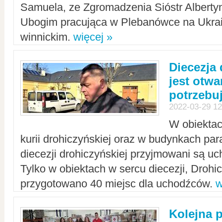
Samuela, ze Zgromadzenia Sióstr Alberty
Ubogim pracująca w Plebanówce na Ukrai
winnickim.
więcej »
Diecezja
jest otwa
potrzebu
2022-03-29 12
W obiektac
kurii drohiczyńskiej oraz w budynkach para
diecezji drohiczyńskiej przyjmowani są uc
Tylko w obiektach w sercu diecezji, Drohi
przygotowano 40 miejsc dla uchodźców.
w
Kolejna 