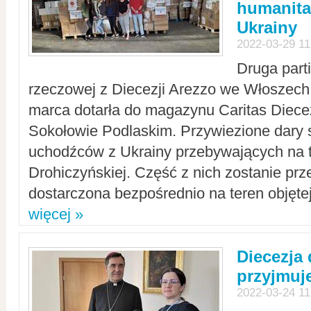
humanita
Ukrainy
2022-03-29 11
Druga part
rzeczowej z Diecezji Arezzo we Włoszech 
marca dotarła do magazynu Caritas Diecez
Sokołowie Podlaskim. Przywiezione dary 
uchodźców z Ukrainy przebywających na t
Drohiczyńskiej. Część z nich zostanie pr
dostarczona bezpośrednio na teren objęte
więcej »
Diecezja
przyjmuj
2022-03-24 11