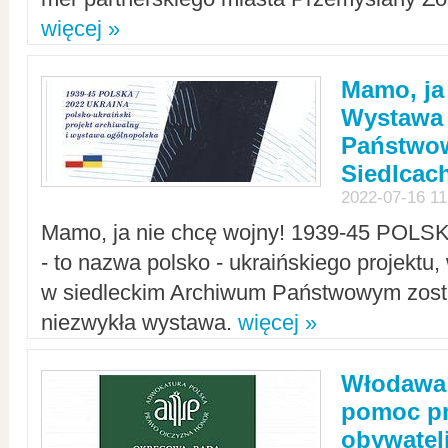
więcej »
Mamo, ja
Wystawa
Państwo
Siedlcac
2022-07-16 11
Mamo, ja nie chcę wojny! 1939-45 POLS
- to nazwa polsko - ukraińskiego projektu
w siedleckim Archiwum Państwowym zosta
niezwykła wystawa.
więcej »
Włodawa:
pomoc pr
obywatel