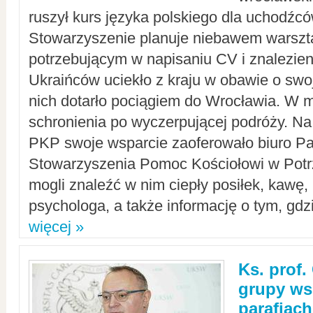
ruszył kurs języka polskiego dla uchodźcó
Stowarzyszenie planuje niebawem warszt
potrzebującym w napisaniu CV i znalezieni
Ukraińców uciekło z kraju w obawie o swoj
nich dotarło pociągiem do Wrocławia. W m
schronienia po wyczerpującej podróży. 
PKP swoje wsparcie zaoferowało biuro P
Stowarzyszenia Pomoc Kościołowi w Potr
mogli znaleźć w nim ciepły posiłek, kawę,
psychologa, a także informację o tym, gdzi
więcej »
Ks. prof.
grupy ws
parafiach