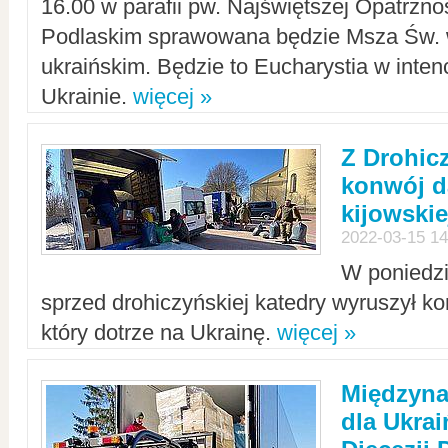
16.00 w parafii pw. Najświętszej Opatrzno
Podlaskim sprawowana będzie Msza Św. 
ukraińskim. Będzie to Eucharystia w intenc
Ukrainie.
więcej »
Z Drohic
konwój d
kijowskie
2022-03-15 14
W poniedzi
sprzed drohiczyńskiej katedry wyruszył k
który dotrze na Ukrainę.
więcej »
Międzyn
dla Ukra