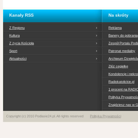
Kanały RSS
Na skróty
Z Regionu
Reklama
Kultura
Banery do pobrania
Z życia Kościoła
Zespół Portalu Podl
Sport
Patronat medialny
Aktualności
Archiwum Dzwiękó
Złóż cegiełkę
Kondolencje i nekro
Radiokatolickie.pl
1 procent na RADI
Polityka Prywatno
Znajdziesz nas w 
Copyright (c) 2010 Podlasie24.pl. All rights reserved
Polityka Prywatności