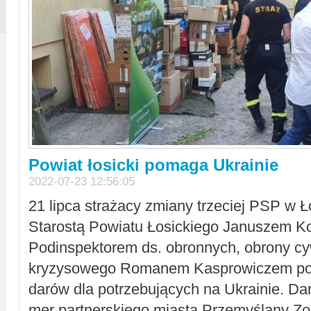
Powiat łosicki pomaga Ukrainie
2022-07-23 12:56:05
21 lipca strażacy zmiany trzeciej PSP w 
Starostą Powiatu Łosickiego Januszem Ko
Podinspektorem ds. obronnych, obrony cyw
kryzysowego Romanem Kasprowiczem po
darów dla potrzebujących na Ukrainie. Dar
mer partnerskiego miasta Przemyślany Zo