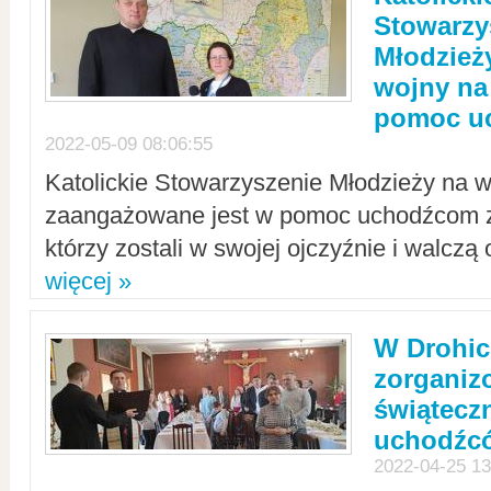
Stowarzy
Młodzież
wojny na 
pomoc u
2022-05-09 08:06:55
Katolickie Stowarzyszenie Młodzieży na w
zaangażowane jest w pomoc uchodźcom z 
którzy zostali w swojej ojczyźnie i walczą 
więcej »
W Drohic
zorgani
świątecz
uchodźc
2022-04-25 13