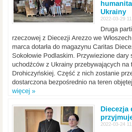
humanita
Ukrainy
2022-03-29 11
Druga part
rzeczowej z Diecezji Arezzo we Włoszech 
marca dotarła do magazynu Caritas Diecez
Sokołowie Podlaskim. Przywiezione dary 
uchodźców z Ukrainy przebywających na t
Drohiczyńskiej. Część z nich zostanie pr
dostarczona bezpośrednio na teren objęte
więcej »
Diecezja
przyjmuj
2022-03-24 11