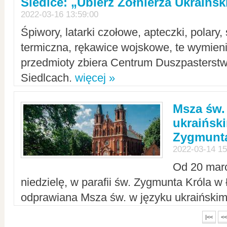
Siedlce: „Ubierz Żołnierza Ukraińs
2022-03-16 13:59:00
Śpiwory, latarki czołowe, apteczki, polary, 
termiczna, rękawice wojskowe, te wymieni
przedmioty zbiera Centrum Duszpasterst
Siedlcach.
więcej »
Msza św.
ukraiński
Zygmunta
2022-03-14 15
Od 20 mar
niedzielę, w parafii św. Zygmunta Króla w
odprawiana Msza św. w języku ukraiński
|<<
<<