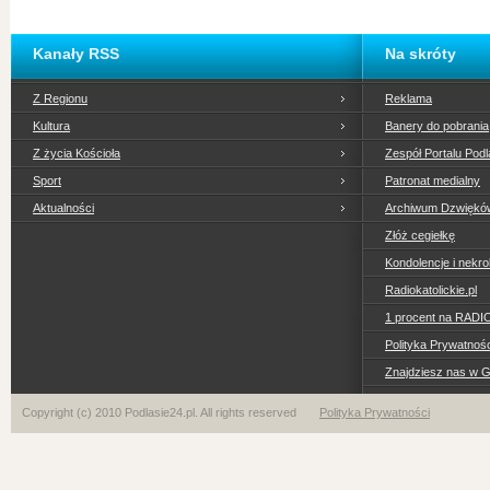
Kanały RSS
Na skróty
Z Regionu
Reklama
Kultura
Banery do pobrania
Z życia Kościoła
Zespół Portalu Podl
Sport
Patronat medialny
Aktualności
Archiwum Dzwiękó
Złóż cegiełkę
Kondolencje i nekro
Radiokatolickie.pl
1 procent na RADI
Polityka Prywatno
Znajdziesz nas w 
Copyright (c) 2010 Podlasie24.pl. All rights reserved
Polityka Prywatności