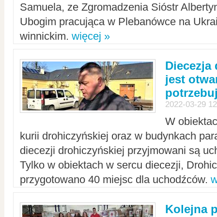
Samuela, ze Zgromadzenia Sióstr Alberty
Ubogim pracująca w Plebanówce na Ukrai
winnickim.
więcej »
Diecezja
jest otwa
potrzebu
2022-03-29 12
W obiektac
kurii drohiczyńskiej oraz w budynkach para
diecezji drohiczyńskiej przyjmowani są uc
Tylko w obiektach w sercu diecezji, Drohi
przygotowano 40 miejsc dla uchodźców.
w
Kolejna 