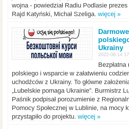
wojna - powiedział Radiu Podlasie preze
Rajd Katyński, Michał Szeliga.
więcej »
Darmowe 
polskiego
Ukrainy
2022-06-14 17
Bezpłatna 
polskiego i wsparcie w załatwieniu codzi
uchodźców z Ukrainy. To główne założenia
„Lubelskie pomaga Ukrainie”. Burmistrz L
Paśnik podpisał porozumienie z Regiona
Pomocy Społecznej w Lublinie, na mocy k
przystąpiło do projektu.
więcej »