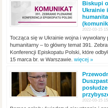
Biskupi 
Ukrainie 
humanit
(komunik
2022-03-15 15
Tocząca się w Ukrainie wojna i wywołany 
humanitarny – to główny temat 391. Zebr
Konferencji Episkopatu Polski, które odbył
15 marca br. w Warszawie.
więcej »
Przewodn
Duszpast
posłudze
przybys
2022-03-15 15