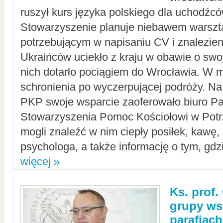
ruszył kurs języka polskiego dla uchodźcó
Stowarzyszenie planuje niebawem warszt
potrzebującym w napisaniu CV i znalezieni
Ukraińców uciekło z kraju w obawie o swoj
nich dotarło pociągiem do Wrocławia. W m
schronienia po wyczerpującej podróży. 
PKP swoje wsparcie zaoferowało biuro P
Stowarzyszenia Pomoc Kościołowi w Potr
mogli znaleźć w nim ciepły posiłek, kawę,
psychologa, a także informację o tym, gdzi
więcej »
Ks. prof.
grupy ws
parafiach