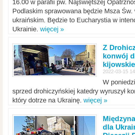
16.00 w parafii pw. Najświętszej Opatrzno
Podlaskim sprawowana będzie Msza Św. 
ukraińskim. Będzie to Eucharystia w intenc
Ukrainie.
więcej »
Z Drohic
konwój d
kijowskie
2022-03-15 14
W poniedzi
sprzed drohiczyńskiej katedry wyruszył k
który dotrze na Ukrainę.
więcej »
Międzyn
dla Ukra