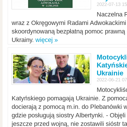
2022-07-13 15
Naczelna 
wraz z Okręgowymi Radami Adwokackimi 
skoordynowaną bezpłatną pomoc prawną d
Ukrainy.
więcej »
Motocykli
Katyński
Ukrainie
2022-06-21 07
Motocykliś
Katyńskiego pomagają Ukrainie. Z pomoc
docierają z pomocą m.in. do Plebanówki w
gdzie posługują siostry Albertynki. - Objęl
jeszcze przed wojną, nie zostawili sióstr 