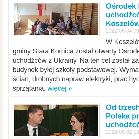
Ośrodek 
uchodźcó
Koszeló
2022-06-04 09
W Koszelów
gminy Stara Kornica został otwarty Ośro
uchodźców z Ukrainy. Na ten cel został 
budynek byłej szkoły podstawowej. Wyma
ścian, drobnych napraw elektryki, prac hy
sprzątania.
więcej »
Od trzec
Polska p
uchodźcó
2022-06-02 13