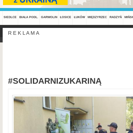
SIEDLCE
BIAŁA PODL.
GARWOLIN
ŁOSICE
ŁUKÓW
MIĘDZYRZEC
RADZYŃ
MIŃS
R E K L A M A
#SOLIDARNIZUKARINĄ