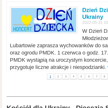
Dzień Dz
Ukrainy
2022-05-31 10
W Dzień D
Młodzieżo
Lubartowie zaprasza wychowanków do sal
oraz ogrodu PMDK. 1 czerwca o godz. 17.0
PMDK wystąpią na uroczystym koncercie
przygotuje liczne atrakcje i niespodzianki.
1
2
3
4
5
6
7
8
Kościół dla Ukrainy - Diecezja 