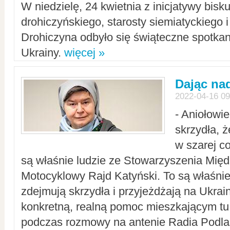
W niedzielę, 24 kwietnia z inicjatywy bisk
drohiczyńskiego, starosty siemiatyckiego i
Drohiczyna odbyło się świąteczne spotka
Ukrainy.
więcej »
Dając nad
2022-04-16 09
- Aniołowi
skrzydła, 
w szarej c
są właśnie ludzie ze Stowarzyszenia Mi
Motocyklowy Rajd Katyński. To są właśnie 
zdejmują skrzydła i przyjeżdżają na Ukrai
konkretną, realną pomoc mieszkającym tu
podczas rozmowy na antenie Radia Podlas