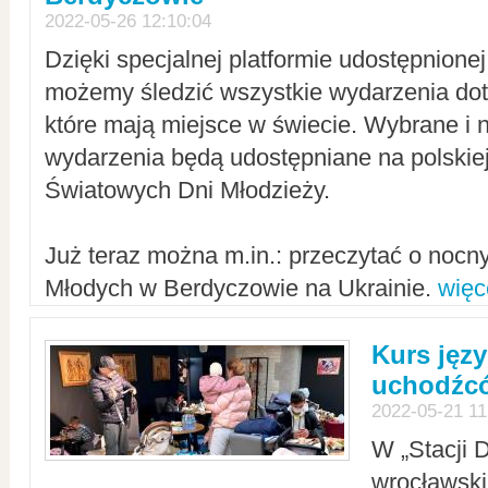
2022-05-26 12:10:04
Dzięki specjalnej platformie udostępnione
możemy śledzić wszystkie wydarzenia dot
które mają miejsce w świecie. Wybrane i 
wydarzenia będą udostępniane na polskiej
Światowych Dni Młodzieży.
Już teraz można m.in.: przeczytać o noc
Młodych w Berdyczowie na Ukrainie.
więc
Kurs języ
uchodźcó
2022-05-21 11
W „Stacji D
wrocławsk