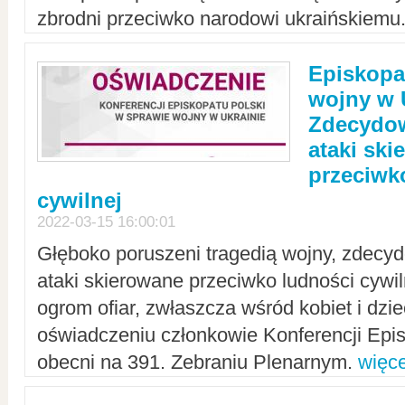
zbrodni przeciwko narodowi ukraińskiemu
Episkopa
wojny w 
Zdecydow
ataki sk
przeciwk
cywilnej
2022-03-15 16:00:01
Głęboko poruszeni tragedią wojny, zdecy
ataki skierowane przeciwko ludności cywi
ogrom ofiar, zwłaszcza wśród kobiet i dzie
oświadczeniu członkowie Konferencji Epis
obecni na 391. Zebraniu Plenarnym.
więce