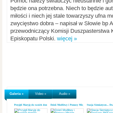
Pomoc należy świadczyć nieustannie i gorl
będzie ona potrzebna. Niech to będzie au
miłości i niech jej stale towarzyszy ufna m
zwycięstwo dobra – napisał w Słowie bp A
przewodniczący Komisji Duszpasterstwa K
Episkopatu Polski.
więcej »
Galeria »
Video »
Audio »
Przyjęli Maryję do swoich domów
Dzień Modlitwy i Pomocy Misjom
Stacja Siemiatycze... D