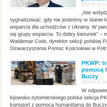
2022-05-10 11
„Nie wstyd
sygnalizować, gdy nie jesteśmy w stanie
wsparcia dla uchodźców z Ukrainy. W para
się grupy wsparcia. To dobry kierunek” – m
Waldemar Cisło, dyrektor sekcji polskiej 
Stowarzyszenia Pomoc Kościołowi w Potr
PKWP: tr
pomocą h
Buczy
2022-04-11 16
W odpowied
kijowsko-żytomierskiego polska sekcja 
transport z pomocą humanitarną do Buczy,