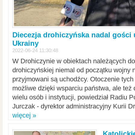
Diecezja drohiczyńska nadal gości
Ukrainy
2022-06-24 11:30:48
W Drohiczynie w obiektach należących do 
drohiczyńskiej niemal od początku wojny 
przyjmowani są uchodźcy. Otoczenie tych 
możliwe dzięki wsparciu państwa, ale też 
wielu osób i instytucji, powiedział Radiu P
Jurczak - dyrektor administracyjny Kurii D
więcej »
Katolicki