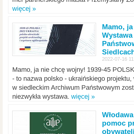
więcej »
Mamo, ja
Wystawa
Państwo
Siedlcac
2022-07-16 11
Mamo, ja nie chcę wojny! 1939-45 POLS
- to nazwa polsko - ukraińskiego projektu
w siedleckim Archiwum Państwowym zosta
niezwykła wystawa.
więcej »
Włodawa:
pomoc pr
obywatel