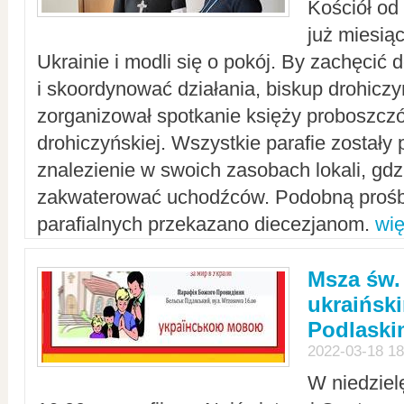
Kościół od
już miesią
Ukrainie i modli się o pokój. By zachęcić
i skoordynować działania, biskup drohicz
zorganizował spotkanie księży proboszczó
drohiczyńskiej. Wszystkie parafie zostały
znalezienie w swoich zasobach lokali, gd
zakwaterować uchodźców. Podobną prośb
parafialnych przekazano diecezjanom.
wię
Msza św.
ukraińsk
Podlaski
2022-03-18 18
W niedziel