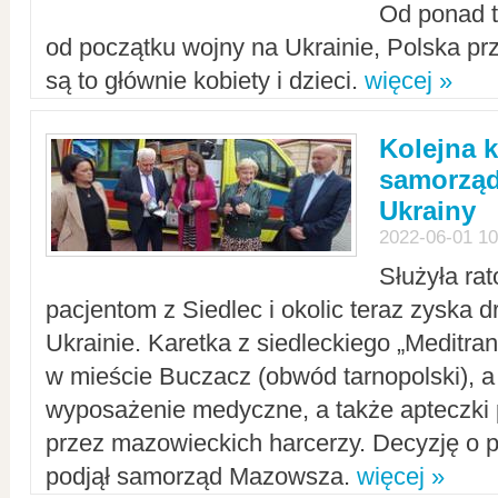
Od ponad tr
od początku wojny na Ukrainie, Polska p
są to głównie kobiety i dzieci.
więcej »
Kolejna k
samorząd
Ukrainy
2022-06-01 10
Służyła ra
pacjentom z Siedlec i okolic teraz zyska d
Ukrainie. Karetka z siedleckiego „Meditrans
w mieście Buczacz (obwód tarnopolski), a
wyposażenie medyczne, a także apteczki
przez mazowieckich harcerzy. Decyzję o 
podjął samorząd Mazowsza.
więcej »