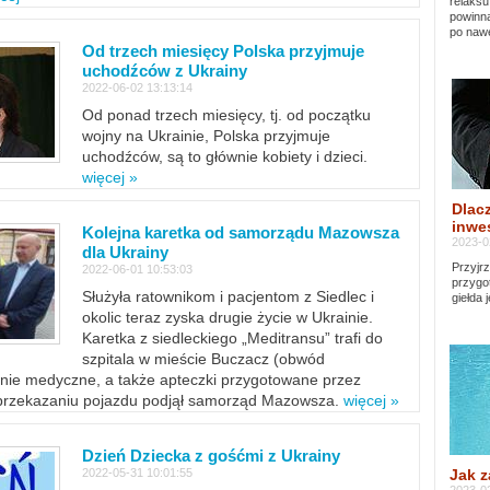
relaksu
powinna
po nawe
Od trzech miesięcy Polska przyjmuje
uchodźców z Ukrainy
2022-06-02 13:13:14
Od ponad trzech miesięcy, tj. od początku
wojny na Ukrainie, Polska przyjmuje
uchodźców, są to głównie kobiety i dzieci.
więcej »
Dlacz
inwes
Kolejna karetka od samorządu Mazowsza
2023-0
dla Ukrainy
Przyjrz
2022-06-01 10:53:03
przygo
Służyła ratownikom i pacjentom z Siedlec i
giełda 
okolic teraz zyska drugie życie w Ukrainie.
Karetka z siedleckiego „Meditransu” trafi do
szpitala w mieście Buczacz (obwód
enie medyczne, a także apteczki przygotowane przez
 przekazaniu pojazdu podjął samorząd Mazowsza.
więcej »
Dzień Dziecka z gośćmi z Ukrainy
Jak z
2022-05-31 10:01:55