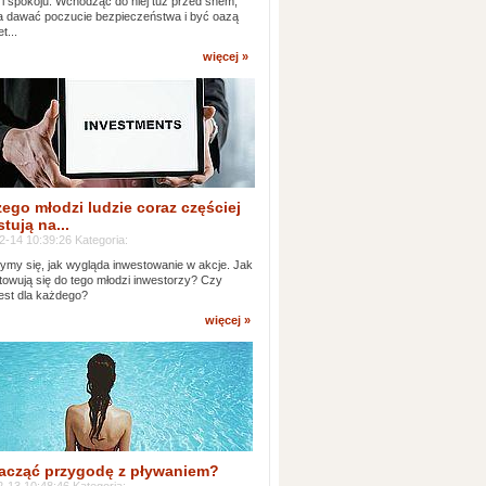
 i spokoju. Wchodząc do niej tuż przed snem,
 dawać poczucie bezpieczeństwa i być oazą
t...
więcej »
ego młodzi ludzie coraz częściej
tują na...
2-14 10:39:26 Kategoria:
ymy się, jak wygląda inwestowanie w akcje. Jak
towują się do tego młodzi inwestorzy? Czy
jest dla każdego?
więcej »
acząć przygodę z pływaniem?