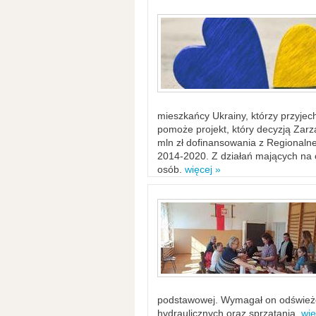
mieszkańcy Ukrainy, którzy przyje
pomoże projekt, który decyzją Za
mln zł dofinansowania z Regiona
2014-2020. Z działań mających na ce
osób.
więcej »
podstawowej. Wymagał on odświeżen
hydraulicznych oraz sprzątania.
wię