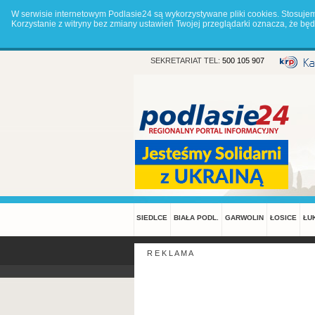
W serwisie internetowym Podlasie24 są wykorzystywane pliki cookies. Stosuje
Korzystanie z witryny bez zmiany ustawień Twojej przeglądarki oznacza, że 
SEKRETARIAT TEL:
500 105 907
SIEDLCE
BIAŁA PODL.
GARWOLIN
ŁOSICE
ŁU
R E K L A M A