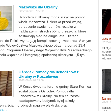
Mazowsze dla Ukrainy
2022-06-09 16:06:39
Uchodźcy z Ukrainy mogą liczyć na pomoc
władz Mazowsza. Ucieczka przed wojną,
porzucenie swoich domów, rozłąka z
najbliższymi, strach i ból to przeżycia, które
zostawiają ślad na długie lata. Dlatego
Jak 
chali do Polski wymagają kompleksowego wsparcia. A w tym
2023-02
rządu Województwa Mazowieckiego otrzyma ponad 13,4
SEO, cz
lnego Programu Operacyjnego Województwa Mazowieckiego
stron p
lu włączenie i integrację społeczną skorzysta 1,5 tys.
techni
witryny
Ośrodek Pomocy dla uchodźców z
Ukrainy w Koszelówce
2022-06-04 09:59:06
W Koszelówce na terenie gminy Stara Kornica
został otwarty Ośrodek Pomocy dla
uchodźców z Ukrainy. Na ten cel został
Na co
zaadaptowany budynek byłej szkoły
2023-02
ia ścian, drobnych napraw elektryki, prac
Sypialn
cej »