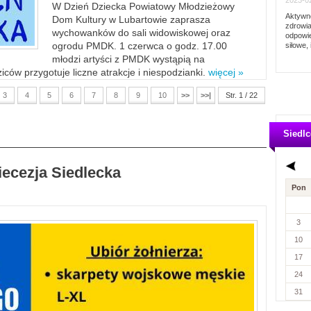
2023-02
W Dzień Dziecka Powiatowy Młodzieżowy
Aktywno
Dom Kultury w Lubartowie zaprasza
zdrowia
wychowanków do sali widowiskowej oraz
odpowie
ogrodu PMDK. 1 czerwca o godz. 17.00
siłowe, 
młodzi artyści z PMDK wystąpią na
ców przygotuje liczne atrakcje i niespodzianki.
więcej »
3
4
5
6
7
8
9
10
>>
>>|
Str. 1 / 22
Siedlc
iecezja Siedlecka
Pon
3
10
17
24
31