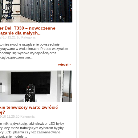
er Dell T330 – nowoczesne
ązanie dla małych...
2-16 12:21:10 Kategoria:
to niezawodne urządzenie powszechnie
ystywane w wielu firmach. Przede wszystkim
 cechuje się wysoką wydajnością oraz
cją bezpieczeństwa...
więcej »
kie telewizory warto zwrócić
ę?
-16 11:25:20 Kategoria:
e milkną dyskusję, jaki telewizor LED byłby
zy, czy może trafniejszym wyborem byłyby
zory LCD, plazma czy też zaawansowane
ogicznie modele....