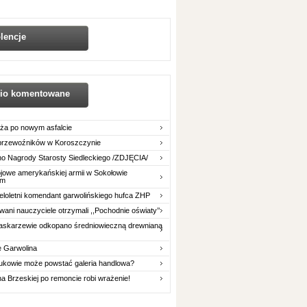
lencje
nio komentowane
ża po nowym asfalcie
 przewoźników w Koroszczynie
o Nagrody Starosty Siedleckiego /ZDJĘCIA/
owe amerykańskiej armii w Sokołowie
im
eloletni komendant garwolińskiego hufca ZHP
ani nauczyciele otrzymali ,,Pochodnie oświaty’’
askarzewie odkopano średniowieczną drewnianą
e Garwolina
ukowie może powstać galeria handlowa?
na Brzeskiej po remoncie robi wrażenie!