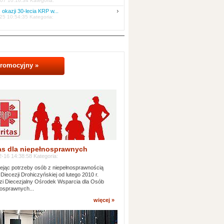
07 10:16:34 Kategoria:
 okazji 30-lecia KRP w...
25 10:54:35 Kategoria:
promocyjny »
as dla niepełnosprawnych
-16 14:38:58 Kategoria:
jąc potrzeby osób z niepełnosprawnością
 Diecezji Drohiczyńskiej od lutego 2010 r.
i Diecezjalny Ośrodek Wsparcia dla Osób
osprawnych...
więcej »