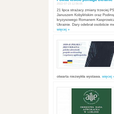
2022-07-23 12:56:05
21 lipca strażacy zmiany trzeciej 
Januszem Kobylińskim oraz Podinsp
kryzysowego Romanem Kasprowicze
Ukrainie. Dary odebrał osobiście m
więcej »
otwarta niezwykła wystawa.
więcej 