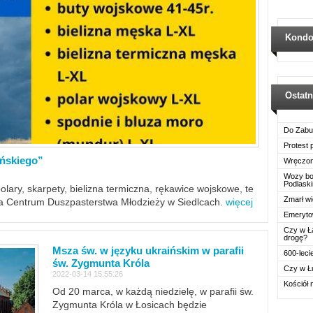
Kondo
Ostat
Do Zabu
Protest
ińskiego”
Wręczon
Wozy boj
Podlask
polary, skarpety, bielizna termiczna, rękawice wojskowe, te
Zmarł wi
ra Centrum Duszpasterstwa Młodzieży w Siedlcach.
więcej
Emerytow
Czy w Ł
drogę?
Msza św. w języku ukraińskim w parafii
600-leci
św. Zygmunta Króla
Czy w Ł
2022-03-14 15:55:26
Kościół 
Od 20 marca, w każdą niedzielę, w parafii św.
Zygmunta Króla w Łosicach będzie