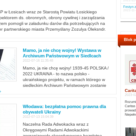
2022-12-
Festyn z
2022-11-
PSP w Łosicach wraz ze Starostą Powiatu Łosickiego
ektorem ds. obronnych, obrony cywilnej i zarządzania
m pomogli w załadunku darów dla potrzebujących na
er partnerskiego miasta Przemyślany Zozulya Oleksndr.
Blok 
Mamo, ja nie chcę wojny! Wystawa w
Archiwum Państwowym w Siedlcach
2022-07-16 11:35:48
Mamo, ja nie chcę wojny! 1939-45 POLSKA /
2022 UKRAINA - to nazwa polsko -
ukraińskiego projektu, w ramach którego w
siedleckim Archiwum Państwowym zostanie
Carit
»
2023-02
Rozumie
Włodawa: bezpłatna pomoc prawna dla
Caritas
prowadz
obywateli Ukrainy
Niepełn
2022-07-13 15:04:39
Naczelna Rada Adwokacka wraz z
Okręgowymi Radami Adwokackimi
zorganizowała skoordynowaną bezpłatną