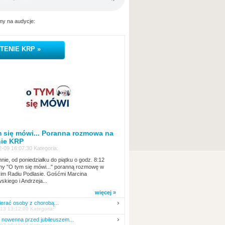
y na audycje:
TENIE KRP »
 się mówi... Poranna rozmowa na
nie KRP
-09 16:07:30 Kategoria:
nie, od poniedziałku do piątku o godz. 8:12
y "O tym się mówi..." poranną rozmowę w
kim Radiu Podlasie. Gośćmi Marcina
skiego i Andrzeja...
więcej »
erać osoby z chorobą...
13 13:12:00 Kategoria:
nowenna przed jubileuszem...