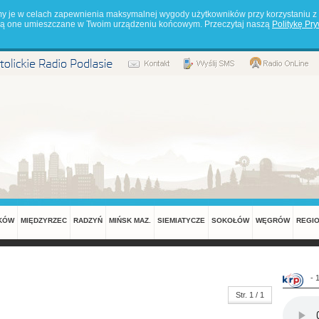
my je w celach zapewnienia maksymalnej wygody użytkowników przy korzystaniu z 
będą one umieszczane w Twoim urządzeniu końcowym. Przeczytaj naszą
Politykę Pr
KÓW
MIĘDZYRZEC
RADZYŃ
MIŃSK MAZ.
SIEMIATYCZE
SOKOŁÓW
WĘGRÓW
REGI
- 
Str. 1 / 1