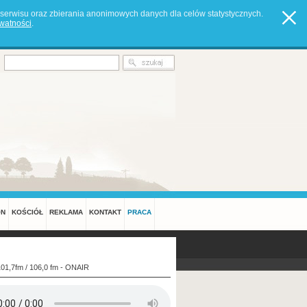
serwisu oraz zbierania anonimowych danych dla celów statystycznych.
ywatności
.
ON
KOŚCIÓŁ
REKLAMA
KONTAKT
PRACA
101,7fm / 106,0 fm - ONAIR