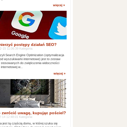
więcej »
mierzyć postępy działań SEO?
-15 11:06:39 Kategoria:
yli Search Engine Optimization (optymalizacja
od wyszukiwarki internetowe) jest to zestaw
k stosowanych do zwiększenia widoczności
 internetowej w...
więcej »
 zwrócić uwagę, kupując pościel?
-14 12:48:01 Kategoria:
ia jest tą częścią domu, w której szuka się