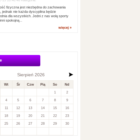
-13 10:48:46 Kategoria:
ść fizyczna jest niezbędna do zachowania
, jednak nie każda dyscyplina będzie
dnia dla wszystkich. Jedni z nas wolą sporty
inni spokojną...
więcej »
e
Sierpień 2026
Wt
Śr
Czw
Pią
So
Nd
1
2
4
5
6
7
8
9
11
12
13
14
15
16
18
19
20
21
22
23
25
26
27
28
29
30