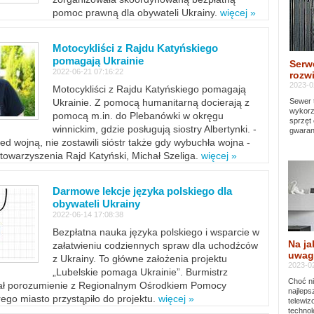
pomoc prawną dla obywateli Ukrainy.
więcej »
Motocykliści z Rajdu Katyńskiego
pomagają Ukrainie
Serw
2022-06-21 07:16:22
rozwi
2023-0
Motocykliści z Rajdu Katyńskiego pomagają
Sewer 
Ukrainie. Z pomocą humanitarną docierają z
wykorz
pomocą m.in. do Plebanówki w okręgu
sprzęt
winnickim, gdzie posługują siostry Albertynki. -
gwaran
ed wojną, nie zostawili sióstr także gdy wybuchła wojna -
towarzyszenia Rajd Katyński, Michał Szeliga.
więcej »
Darmowe lekcje języka polskiego dla
obywateli Ukrainy
2022-06-14 17:08:38
Bezpłatna nauka języka polskiego i wsparcie w
Na ja
załatwieniu codziennych spraw dla uchodźców
uwag
z Ukrainy. To główne założenia projektu
2023-02
„Lubelskie pomaga Ukrainie”. Burmistrz
Choć ni
sał porozumienie z Regionalnym Ośrodkiem Pomocy
najleps
ego miasto przystąpiło do projektu.
więcej »
telewi
technol