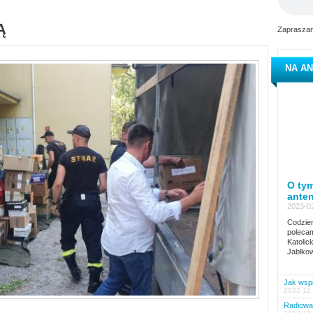
Ą
Zapraszam
NA AN
O tym
ante
2023-02
Codzien
polecam
Katolic
Jabłkow
Jak wspi
2022-12-
Radiowa 