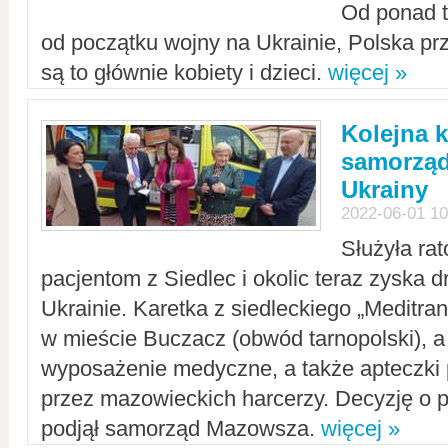
Od ponad tr
od początku wojny na Ukrainie, Polska p
są to głównie kobiety i dzieci.
więcej »
Kolejna k
samorząd
Ukrainy
2022-06-01 10
Służyła ra
pacjentom z Siedlec i okolic teraz zyska d
Ukrainie. Karetka z siedleckiego „Meditrans
w mieście Buczacz (obwód tarnopolski), a
wyposażenie medyczne, a także apteczki
przez mazowieckich harcerzy. Decyzję o 
podjął samorząd Mazowsza.
więcej »