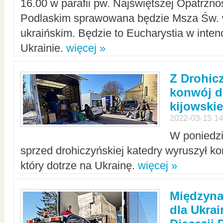
16.00 w parafii pw. Najświętszej Opatrzno
Podlaskim sprawowana będzie Msza Św. 
ukraińskim. Będzie to Eucharystia w intenc
Ukrainie.
więcej »
Z Drohic
konwój d
kijowskie
2022-03-15 14
W poniedzi
sprzed drohiczyńskiej katedry wyruszył k
który dotrze na Ukrainę.
więcej »
Międzyn
dla Ukra