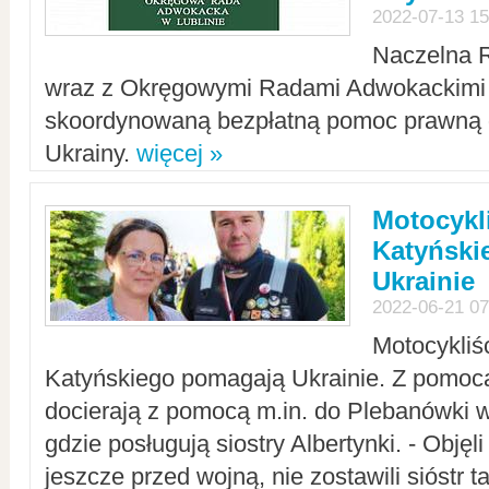
2022-07-13 15
Naczelna 
wraz z Okręgowymi Radami Adwokackimi 
skoordynowaną bezpłatną pomoc prawną d
Ukrainy.
więcej »
Motocykli
Katyński
Ukrainie
2022-06-21 07
Motocykliś
Katyńskiego pomagają Ukrainie. Z pomoc
docierają z pomocą m.in. do Plebanówki w
gdzie posługują siostry Albertynki. - Objęl
jeszcze przed wojną, nie zostawili sióstr 