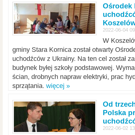
Ośrodek 
uchodźcó
Koszeló
2022-06-04 09
W Koszelów
gminy Stara Kornica został otwarty Ośro
uchodźców z Ukrainy. Na ten cel został 
budynek byłej szkoły podstawowej. Wyma
ścian, drobnych napraw elektryki, prac hy
sprzątania.
więcej »
Od trzec
Polska p
uchodźcó
2022-06-02 13