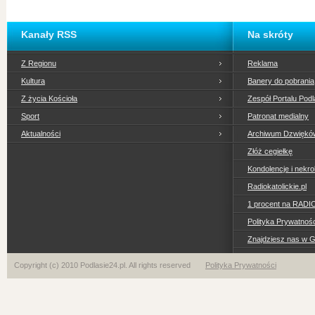
Kanały RSS
Na skróty
Z Regionu
Reklama
Kultura
Banery do pobrania
Z życia Kościoła
Zespół Portalu Podl
Sport
Patronat medialny
Aktualności
Archiwum Dzwiękó
Złóż cegiełkę
Kondolencje i nekro
Radiokatolickie.pl
1 procent na RADI
Polityka Prywatno
Znajdziesz nas w 
Copyright (c) 2010 Podlasie24.pl. All rights reserved
Polityka Prywatności