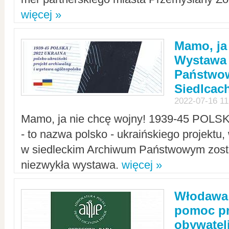
więcej »
Mamo, ja
Wystawa
Państwo
Siedlcac
2022-07-16 11
Mamo, ja nie chcę wojny! 1939-45 POLS
- to nazwa polsko - ukraińskiego projektu
w siedleckim Archiwum Państwowym zosta
niezwykła wystawa.
więcej »
Włodawa:
pomoc pr
obywatel