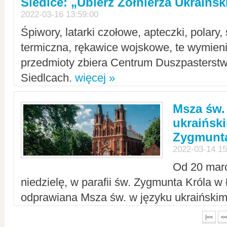
Siedlce: „Ubierz Żołnierza Ukraińs
2022-03-16 13:59:00
Śpiwory, latarki czołowe, apteczki, polary, 
termiczna, rękawice wojskowe, te wymieni
przedmioty zbiera Centrum Duszpasterst
Siedlcach.
więcej »
Msza św.
ukraiński
Zygmunta
2022-03-14 15
Od 20 mar
niedzielę, w parafii św. Zygmunta Króla w
odprawiana Msza św. w języku ukraiński
|<<
<<