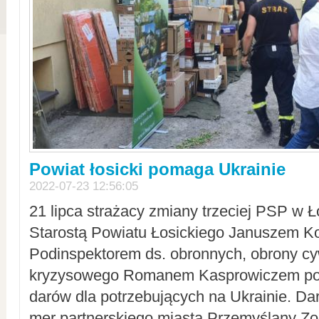
Powiat łosicki pomaga Ukrainie
2022-07-23 12:56:05
21 lipca strażacy zmiany trzeciej PSP w 
Starostą Powiatu Łosickiego Januszem Ko
Podinspektorem ds. obronnych, obrony cyw
kryzysowego Romanem Kasprowiczem po
darów dla potrzebujących na Ukrainie. Dar
mer partnerskiego miasta Przemyślany Zo