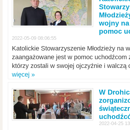
Stowarzy
Młodzież
wojny na 
pomoc u
2022-05-09 08:06:55
Katolickie Stowarzyszenie Młodzieży na w
zaangażowane jest w pomoc uchodźcom z 
którzy zostali w swojej ojczyźnie i walczą 
więcej »
W Drohic
zorgani
świątecz
uchodźc
2022-04-25 13