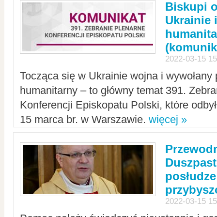
Biskupi 
Ukrainie 
humanit
(komunik
2022-03-15 15
Tocząca się w Ukrainie wojna i wywołany 
humanitarny – to główny temat 391. Zebr
Konferencji Episkopatu Polski, które odbył
15 marca br. w Warszawie.
więcej »
Przewodn
Duszpast
posłudze
przybys
2022-03-15 15