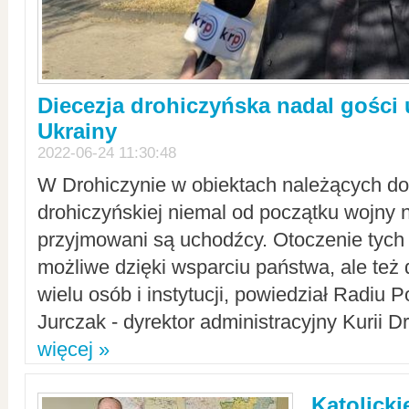
Diecezja drohiczyńska nadal gości
Ukrainy
2022-06-24 11:30:48
W Drohiczynie w obiektach należących do 
drohiczyńskiej niemal od początku wojny 
przyjmowani są uchodźcy. Otoczenie tych 
możliwe dzięki wsparciu państwa, ale też 
wielu osób i instytucji, powiedział Radiu P
Jurczak - dyrektor administracyjny Kurii D
więcej »
Katolicki