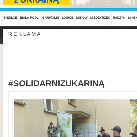
SIEDLCE
BIAŁA PODL.
GARWOLIN
ŁOSICE
ŁUKÓW
MIĘDZYRZEC
RADZYŃ
MIŃS
R E K L A M A
#SOLIDARNIZUKARINĄ