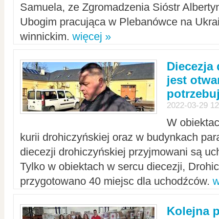
Samuela, ze Zgromadzenia Sióstr Alberty
Ubogim pracująca w Plebanówce na Ukrai
winnickim.
więcej »
Diecezja
jest otwa
potrzebu
2022-03-29 12
W obiektac
kurii drohiczyńskiej oraz w budynkach para
diecezji drohiczyńskiej przyjmowani są uc
Tylko w obiektach w sercu diecezji, Drohi
przygotowano 40 miejsc dla uchodźców.
w
Kolejna 