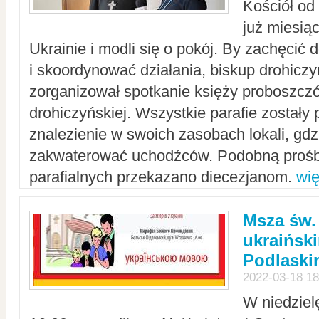
Kościół od
już miesią
Ukrainie i modli się o pokój. By zachęcić
i skoordynować działania, biskup drohicz
zorganizował spotkanie księży proboszczó
drohiczyńskiej. Wszystkie parafie zostały
znalezienie w swoich zasobach lokali, gd
zakwaterować uchodźców. Podobną prośb
parafialnych przekazano diecezjanom.
wię
Msza św.
ukraińsk
Podlaski
2022-03-18 18
W niedziel