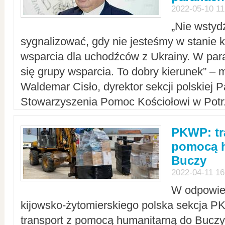
2022-05-10 11
„Nie wstyd
sygnalizować, gdy nie jesteśmy w stanie
wsparcia dla uchodźców z Ukrainy. W para
się grupy wsparcia. To dobry kierunek” – m
Waldemar Cisło, dyrektor sekcji polskiej 
Stowarzyszenia Pomoc Kościołowi w Potr
PKWP: tr
pomocą h
Buczy
2022-04-11 16
W odpowied
kijowsko-żytomierskiego polska sekcja 
transport z pomocą humanitarną do Buczy,