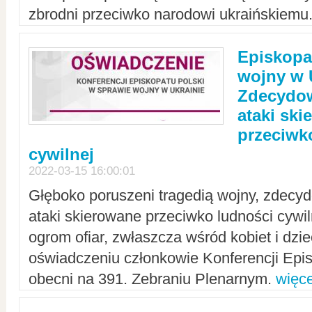
zbrodni przeciwko narodowi ukraińskiemu
Episkopa
wojny w 
Zdecydow
ataki sk
przeciwk
cywilnej
2022-03-15 16:00:01
Głęboko poruszeni tragedią wojny, zdecy
ataki skierowane przeciwko ludności cywi
ogrom ofiar, zwłaszcza wśród kobiet i dzie
oświadczeniu członkowie Konferencji Epis
obecni na 391. Zebraniu Plenarnym.
więce