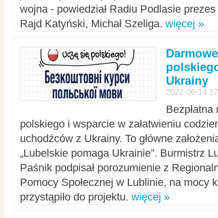
wojna - powiedział Radiu Podlasie preze
Rajd Katyński, Michał Szeliga.
więcej »
Darmowe 
polskiego
Ukrainy
2022-06-14 17
Bezpłatna 
polskiego i wsparcie w załatwieniu codzi
uchodźców z Ukrainy. To główne założenia
„Lubelskie pomaga Ukrainie”. Burmistrz L
Paśnik podpisał porozumienie z Regiona
Pomocy Społecznej w Lublinie, na mocy k
przystąpiło do projektu.
więcej »