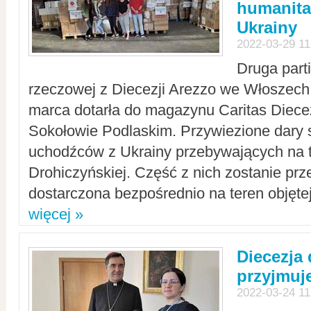
humanita
Ukrainy
2022-03-29 11
Druga part
rzeczowej z Diecezji Arezzo we Włoszech 
marca dotarła do magazynu Caritas Diecez
Sokołowie Podlaskim. Przywiezione dary 
uchodźców z Ukrainy przebywających na t
Drohiczyńskiej. Część z nich zostanie pr
dostarczona bezpośrednio na teren objęte
więcej »
Diecezja
przyjmuj
2022-03-24 11