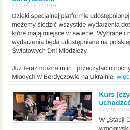
2022-05-26 12:10:04
Dzięki specjalnej platformie udostępnione
możemy śledzić wszystkie wydarzenia dot
które mają miejsce w świecie. Wybrane i 
wydarzenia będą udostępniane na polskiej
Światowych Dni Młodzieży.
Już teraz można m.in.: przeczytać o noc
Młodych w Berdyczowie na Ukrainie.
więc
Kurs języ
uchodźcó
2022-05-21 11
W „Stacji D
wrocławsk