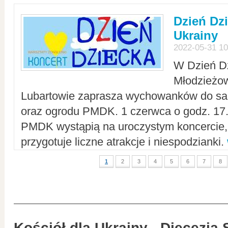
Dzień Dz
Ukrainy
2022-05-31 10
W Dzień D
Młodzieżo
Lubartowie zaprasza wychowanków do sal
oraz ogrodu PMDK. 1 czerwca o godz. 17.0
PMDK wystąpią na uroczystym koncercie
przygotuje liczne atrakcje i niespodzianki.
1
2
3
4
5
6
7
8
Kościół dla Ukrainy - Diecezja 