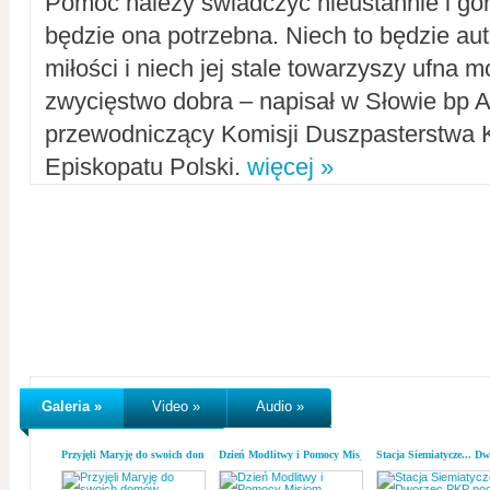
Pomoc należy świadczyć nieustannie i gorl
będzie ona potrzebna. Niech to będzie au
miłości i niech jej stale towarzyszy ufna m
zwycięstwo dobra – napisał w Słowie bp A
przewodniczący Komisji Duszpasterstwa K
Episkopatu Polski.
więcej »
Galeria »
Video »
Audio »
Przyjęli Maryję do swoich domów
Dzień Modlitwy i Pomocy Misjom
Stacja Siemiatycze... D