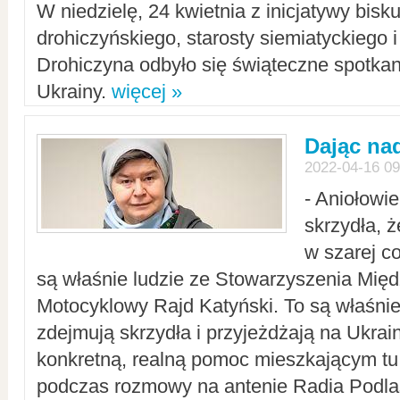
W niedzielę, 24 kwietnia z inicjatywy bisk
drohiczyńskiego, starosty siemiatyckiego i
Drohiczyna odbyło się świąteczne spotka
Ukrainy.
więcej »
Dając nad
2022-04-16 09
- Aniołowi
skrzydła, 
w szarej c
są właśnie ludzie ze Stowarzyszenia Mi
Motocyklowy Rajd Katyński. To są właśnie 
zdejmują skrzydła i przyjeżdżają na Ukrai
konkretną, realną pomoc mieszkającym tu
podczas rozmowy na antenie Radia Podlas