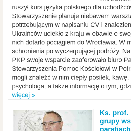
ruszył kurs języka polskiego dla uchodźcó
Stowarzyszenie planuje niebawem warszt
potrzebującym w napisaniu CV i znalezieni
Ukraińców uciekło z kraju w obawie o swoj
nich dotarło pociągiem do Wrocławia. W m
schronienia po wyczerpującej podróży. 
PKP swoje wsparcie zaoferowało biuro P
Stowarzyszenia Pomoc Kościołowi w Potr
mogli znaleźć w nim ciepły posiłek, kawę,
psychologa, a także informację o tym, gdzi
więcej »
Ks. prof.
grupy ws
parafiach