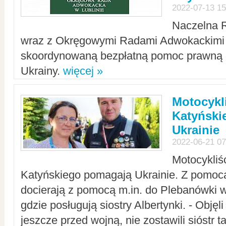
2022-07-13 15
Naczelna 
wraz z Okręgowymi Radami Adwokackimi 
skoordynowaną bezpłatną pomoc prawną d
Ukrainy.
więcej »
Motocykli
Katyński
Ukrainie
2022-06-21 07
Motocykliś
Katyńskiego pomagają Ukrainie. Z pomoc
docierają z pomocą m.in. do Plebanówki w
gdzie posługują siostry Albertynki. - Objęl
jeszcze przed wojną, nie zostawili sióstr 