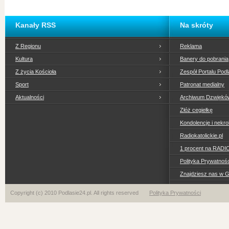
Kanały RSS
Na skróty
Z Regionu
Reklama
Kultura
Banery do pobrania
Z życia Kościoła
Zespół Portalu Podl
Sport
Patronat medialny
Aktualności
Archiwum Dzwiękó
Złóż cegiełkę
Kondolencje i nekro
Radiokatolickie.pl
1 procent na RADI
Polityka Prywatno
Znajdziesz nas w 
Copyright (c) 2010 Podlasie24.pl. All rights reserved
Polityka Prywatności