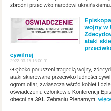
zbrodni przeciwko narodowi ukraińskiemu
Episkopa
wojny w 
Zdecydow
ataki sk
przeciwk
cywilnej
2022-03-15 16:00:01
Głęboko poruszeni tragedią wojny, zdecy
ataki skierowane przeciwko ludności cywi
ogrom ofiar, zwłaszcza wśród kobiet i dzie
oświadczeniu członkowie Konferencji Epis
obecni na 391. Zebraniu Plenarnym.
więce