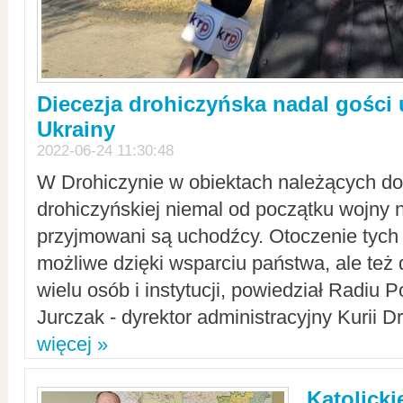
Diecezja drohiczyńska nadal gości
Ukrainy
2022-06-24 11:30:48
W Drohiczynie w obiektach należących do 
drohiczyńskiej niemal od początku wojny 
przyjmowani są uchodźcy. Otoczenie tych 
możliwe dzięki wsparciu państwa, ale też 
wielu osób i instytucji, powiedział Radiu P
Jurczak - dyrektor administracyjny Kurii D
więcej »
Katolicki