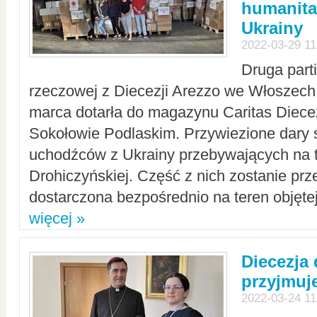
humanita
Ukrainy
2022-03-29 11
Druga part
rzeczowej z Diecezji Arezzo we Włoszech 
marca dotarła do magazynu Caritas Diecez
Sokołowie Podlaskim. Przywiezione dary 
uchodźców z Ukrainy przebywających na t
Drohiczyńskiej. Część z nich zostanie pr
dostarczona bezpośrednio na teren objęte
więcej »
Diecezja
przyjmuj
2022-03-24 11