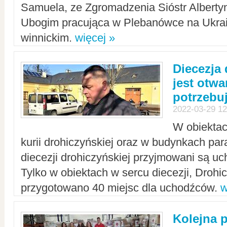
Samuela, ze Zgromadzenia Sióstr Alberty
Ubogim pracująca w Plebanówce na Ukrai
winnickim.
więcej »
Diecezja
jest otwa
potrzebu
2022-03-29 12
W obiektac
kurii drohiczyńskiej oraz w budynkach para
diecezji drohiczyńskiej przyjmowani są uc
Tylko w obiektach w sercu diecezji, Drohi
przygotowano 40 miejsc dla uchodźców.
w
Kolejna 