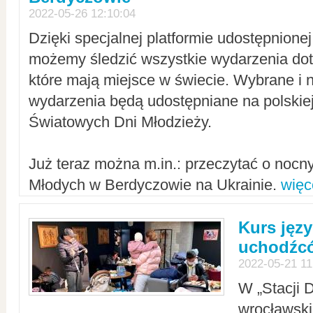
2022-05-26 12:10:04
Dzięki specjalnej platformie udostępnione
możemy śledzić wszystkie wydarzenia dot
które mają miejsce w świecie. Wybrane i 
wydarzenia będą udostępniane na polskiej
Światowych Dni Młodzieży.
Już teraz można m.in.: przeczytać o noc
Młodych w Berdyczowie na Ukrainie.
więc
Kurs języ
uchodźcó
2022-05-21 11
W „Stacji D
wrocławsk