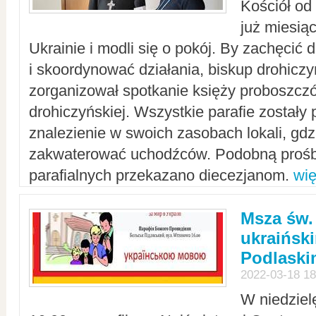
Kościół od
już miesią
Ukrainie i modli się o pokój. By zachęcić
i skoordynować działania, biskup drohicz
zorganizował spotkanie księży proboszczó
drohiczyńskiej. Wszystkie parafie zostały
znalezienie w swoich zasobach lokali, gd
zakwaterować uchodźców. Podobną prośb
parafialnych przekazano diecezjanom.
wię
Msza św.
ukraińsk
Podlaski
2022-03-18 18
W niedziel