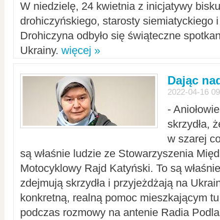
W niedzielę, 24 kwietnia z inicjatywy bisk
drohiczyńskiego, starosty siemiatyckiego i
Drohiczyna odbyło się świąteczne spotka
Ukrainy.
więcej »
Dając nad
2022-04-16 09
- Aniołowi
skrzydła, 
w szarej c
są właśnie ludzie ze Stowarzyszenia Mi
Motocyklowy Rajd Katyński. To są właśnie 
zdejmują skrzydła i przyjeżdżają na Ukrai
konkretną, realną pomoc mieszkającym tu
podczas rozmowy na antenie Radia Podlas