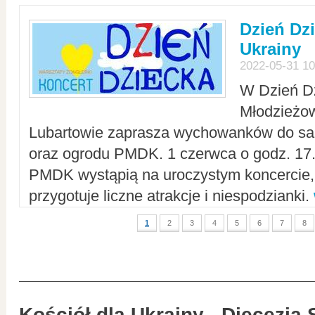
Dzień Dz
Ukrainy
2022-05-31 10
W Dzień D
Młodzieżo
Lubartowie zaprasza wychowanków do sal
oraz ogrodu PMDK. 1 czerwca o godz. 17.0
PMDK wystąpią na uroczystym koncercie
przygotuje liczne atrakcje i niespodzianki.
1
2
3
4
5
6
7
8
Kościół dla Ukrainy - Diecezja 