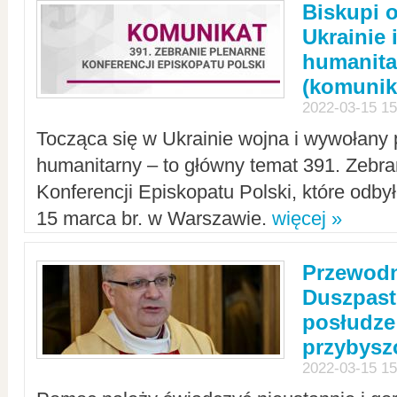
Biskupi 
Ukrainie 
humanit
(komunik
2022-03-15 15
Tocząca się w Ukrainie wojna i wywołany 
humanitarny – to główny temat 391. Zebr
Konferencji Episkopatu Polski, które odbył
15 marca br. w Warszawie.
więcej »
Przewodn
Duszpast
posłudze
przybys
2022-03-15 15