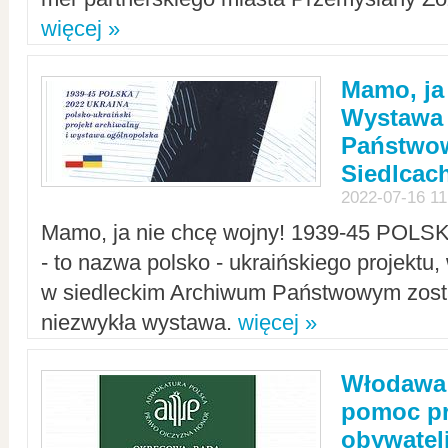
więcej »
Mamo, ja
Wystawa
Państwo
Siedlcac
2022-07-16 11
Mamo, ja nie chcę wojny! 1939-45 POLS
- to nazwa polsko - ukraińskiego projektu
w siedleckim Archiwum Państwowym zosta
niezwykła wystawa.
więcej »
Włodawa:
pomoc pr
obywatel