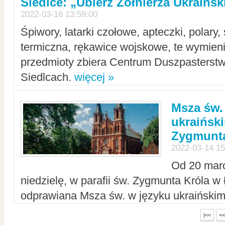
Siedlce: „Ubierz Żołnierza Ukraińs
2022-03-16 13:59:00
Śpiwory, latarki czołowe, apteczki, polary, 
termiczna, rękawice wojskowe, te wymieni
przedmioty zbiera Centrum Duszpasterst
Siedlcach.
więcej »
Msza św.
ukraiński
Zygmunta
2022-03-14 15
Od 20 mar
niedzielę, w parafii św. Zygmunta Króla w
odprawiana Msza św. w języku ukraiński
|<<
<<