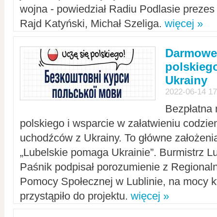
wojna - powiedział Radiu Podlasie preze
Rajd Katyński, Michał Szeliga.
więcej »
Darmowe 
polskiego
Ukrainy
2022-06-14 17
Bezpłatna 
polskiego i wsparcie w załatwieniu codzi
uchodźców z Ukrainy. To główne założenia
„Lubelskie pomaga Ukrainie”. Burmistrz L
Paśnik podpisał porozumienie z Regiona
Pomocy Społecznej w Lublinie, na mocy k
przystąpiło do projektu.
więcej »