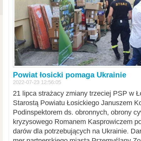
Powiat łosicki pomaga Ukrainie
2022-07-23 12:56:05
21 lipca strażacy zmiany trzeciej PSP w 
Starostą Powiatu Łosickiego Januszem Ko
Podinspektorem ds. obronnych, obrony cyw
kryzysowego Romanem Kasprowiczem po
darów dla potrzebujących na Ukrainie. Dar
mer partnerskiego miasta Przemyślany Zo