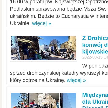
16.00 w parafii pw. Najświętszej Opatrzno
Podlaskim sprawowana będzie Msza Św. 
ukraińskim. Będzie to Eucharystia w intenc
Ukrainie.
więcej »
Z Drohic
konwój d
kijowskie
2022-03-15 14
W poniedzi
sprzed drohiczyńskiej katedry wyruszył k
który dotrze na Ukrainę.
więcej »
Międzyn
dla Ukra