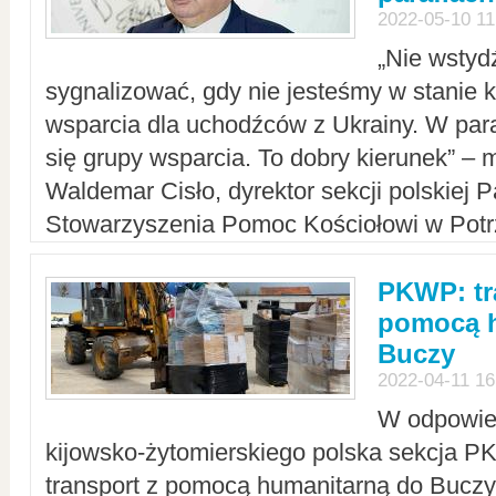
2022-05-10 11
„Nie wstyd
sygnalizować, gdy nie jesteśmy w stanie
wsparcia dla uchodźców z Ukrainy. W para
się grupy wsparcia. To dobry kierunek” – m
Waldemar Cisło, dyrektor sekcji polskiej 
Stowarzyszenia Pomoc Kościołowi w Potr
PKWP: tr
pomocą h
Buczy
2022-04-11 16
W odpowied
kijowsko-żytomierskiego polska sekcja 
transport z pomocą humanitarną do Buczy,