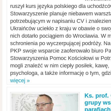
ruszył kurs języka polskiego dla uchodźcó
Stowarzyszenie planuje niebawem warszt
potrzebującym w napisaniu CV i znalezieni
Ukraińców uciekło z kraju w obawie o swoj
nich dotarło pociągiem do Wrocławia. W m
schronienia po wyczerpującej podróży. 
PKP swoje wsparcie zaoferowało biuro P
Stowarzyszenia Pomoc Kościołowi w Potr
mogli znaleźć w nim ciepły posiłek, kawę,
psychologa, a także informację o tym, gdzi
więcej »
Ks. prof.
grupy ws
parafiach