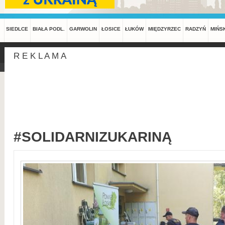
SIEDLCE
BIAŁA PODL.
GARWOLIN
ŁOSICE
ŁUKÓW
MIĘDZYRZEC
RADZYŃ
MIŃS
R E K L A M A
#SOLIDARNIZUKARINĄ