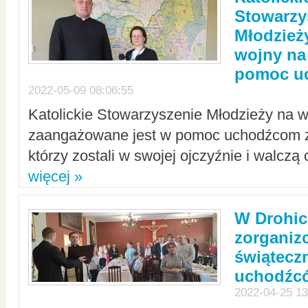
Stowarzy
Młodzież
wojny na 
pomoc u
2022-05-09 08:06:55
Katolickie Stowarzyszenie Młodzieży na w
zaangażowane jest w pomoc uchodźcom z 
którzy zostali w swojej ojczyźnie i walczą 
więcej »
W Drohic
zorgani
świątecz
uchodźc
2022-04-25 13