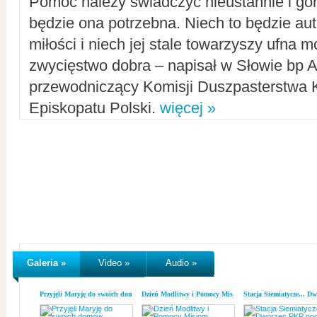
Pomoc należy świadczyć nieustannie i gorl
będzie ona potrzebna. Niech to będzie au
miłości i niech jej stale towarzyszy ufna m
zwycięstwo dobra – napisał w Słowie bp A
przewodniczący Komisji Duszpasterstwa K
Episkopatu Polski.
więcej »
Galeria »
Video »
Audio »
Przyjęli Maryję do swoich domów
Dzień Modlitwy i Pomocy Misjom
Stacja Siemiatycze... D