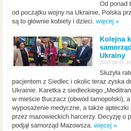
Od ponad tr
od początku wojny na Ukrainie, Polska p
są to głównie kobiety i dzieci.
więcej »
Kolejna k
samorząd
Ukrainy
2022-06-01 10
Służyła ra
pacjentom z Siedlec i okolic teraz zyska d
Ukrainie. Karetka z siedleckiego „Meditrans
w mieście Buczacz (obwód tarnopolski), a
wyposażenie medyczne, a także apteczki
przez mazowieckich harcerzy. Decyzję o 
podjął samorząd Mazowsza.
więcej »