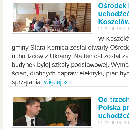
Ośrodek 
uchodźcó
Koszeló
2022-06-04 09
W Koszelów
gminy Stara Kornica został otwarty Ośro
uchodźców z Ukrainy. Na ten cel został 
budynek byłej szkoły podstawowej. Wyma
ścian, drobnych napraw elektryki, prac hy
sprzątania.
więcej »
Od trzec
Polska p
uchodźcó
2022-06-02 13