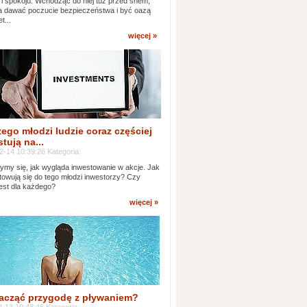
 i spokoju. Wchodząc do niej tuż przed snem,
 dawać poczucie bezpieczeństwa i być oazą
t...
więcej »
ego młodzi ludzie coraz częściej
tują na...
2-14 10:39:26 Kategoria:
ymy się, jak wygląda inwestowanie w akcje. Jak
towują się do tego młodzi inwestorzy? Czy
jest dla każdego?
więcej »
acząć przygodę z pływaniem?