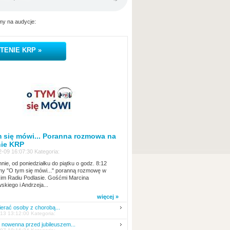
y na audycje:
TENIE KRP »
 się mówi... Poranna rozmowa na
nie KRP
-09 16:07:30 Kategoria:
nie, od poniedziałku do piątku o godz. 8:12
y "O tym się mówi..." poranną rozmowę w
kim Radiu Podlasie. Gośćmi Marcina
skiego i Andrzeja...
więcej »
erać osoby z chorobą...
13 13:12:00 Kategoria:
nowenna przed jubileuszem...