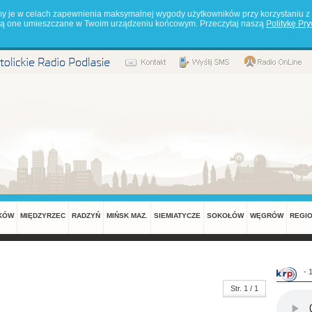
my je w celach zapewnienia maksymalnej wygody użytkowników przy korzystaniu z 
będą one umieszczane w Twoim urządzeniu końcowym. Przeczytaj naszą
Politykę Pr
KÓW
MIĘDZYRZEC
RADZYŃ
MIŃSK MAZ.
SIEMIATYCZE
SOKOŁÓW
WĘGRÓW
REGI
- 
Str. 1 / 1