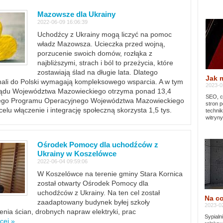
Mazowsze dla Ukrainy
2022-06-09 16:06:39
Uchodźcy z Ukrainy mogą liczyć na pomoc
władz Mazowsza. Ucieczka przed wojną,
porzucenie swoich domów, rozłąka z
najbliższymi, strach i ból to przeżycia, które
zostawiają ślad na długie lata. Dlatego
Jak 
chali do Polski wymagają kompleksowego wsparcia. A w tym
2023-02
rządu Województwa Mazowieckiego otrzyma ponad 13,4
SEO, cz
lnego Programu Operacyjnego Województwa Mazowieckiego
stron p
lu włączenie i integrację społeczną skorzysta 1,5 tys.
techni
witryny
Ośrodek Pomocy dla uchodźców z
Ukrainy w Koszelówce
2022-06-04 09:59:06
W Koszelówce na terenie gminy Stara Kornica
został otwarty Ośrodek Pomocy dla
uchodźców z Ukrainy. Na ten cel został
Na co
zaadaptowany budynek byłej szkoły
2023-02
ia ścian, drobnych napraw elektryki, prac
Sypialn
cej »