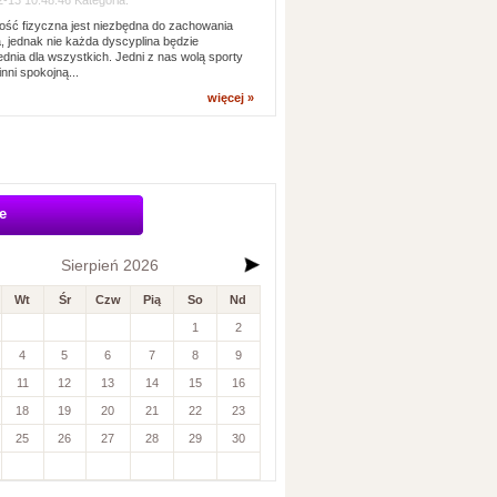
-13 10:48:46 Kategoria:
ść fizyczna jest niezbędna do zachowania
, jednak nie każda dyscyplina będzie
dnia dla wszystkich. Jedni z nas wolą sporty
inni spokojną...
więcej »
e
Sierpień 2026
Wt
Śr
Czw
Pią
So
Nd
1
2
4
5
6
7
8
9
11
12
13
14
15
16
18
19
20
21
22
23
25
26
27
28
29
30