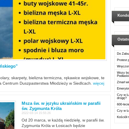
Kondo
Ostat
Do Zabu
Protest
ińskiego”
Wręczon
Wozy boj
Podlask
polary, skarpety, bielizna termiczna, rękawice wojskowe, te
Zmarł wi
ra Centrum Duszpasterstwa Młodzieży w Siedlcach.
więcej
Emerytow
Czy w Ł
drogę?
Msza św. w języku ukraińskim w parafii
600-leci
św. Zygmunta Króla
Czy w Ł
2022-03-14 15:55:26
Kościół 
Od 20 marca, w każdą niedzielę, w parafii św.
Zygmunta Króla w Łosicach będzie