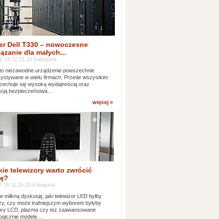
er Dell T330 – nowoczesne
ązanie dla małych...
2-16 12:21:10 Kategoria:
to niezawodne urządzenie powszechnie
ystywane w wielu firmach. Przede wszystkim
 cechuje się wysoką wydajnością oraz
cją bezpieczeństwa...
więcej »
kie telewizory warto zwrócić
ę?
-16 11:25:20 Kategoria:
e milkną dyskusję, jaki telewizor LED byłby
zy, czy może trafniejszym wyborem byłyby
zory LCD, plazma czy też zaawansowane
ogicznie modele....