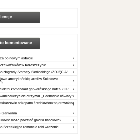
lencje
nio komentowane
ża po nowym asfalcie
 przewoźników w Koroszczynie
o Nagrody Starosty Siedleckiego /ZDJĘCIA/
owe amerykańskiej armii w Sokołowie
im
eloletni komendant garwolińskiego hufca ZHP
ani nauczyciele otrzymali ,,Pochodnie oświaty’’
askarzewie odkopano średniowieczną drewnianą
e Garwolina
ukowie może powstać galeria handlowa?
na Brzeskiej po remoncie robi wrażenie!