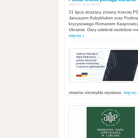
2022-07-23 12:56:05
21 lipca strażacy zmiany trzeciej 
Januszem Kobylińskim oraz Podinsp
kryzysowego Romanem Kasprowicze
Ukrainie. Dary odebrał osobiście m
więcej »
otwarta niezwykła wystawa.
więcej 