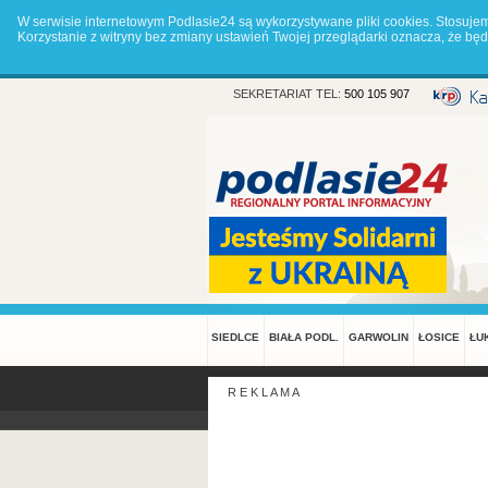
W serwisie internetowym Podlasie24 są wykorzystywane pliki cookies. Stosuje
Korzystanie z witryny bez zmiany ustawień Twojej przeglądarki oznacza, że 
SEKRETARIAT TEL:
500 105 907
SIEDLCE
BIAŁA PODL.
GARWOLIN
ŁOSICE
ŁU
R E K L A M A