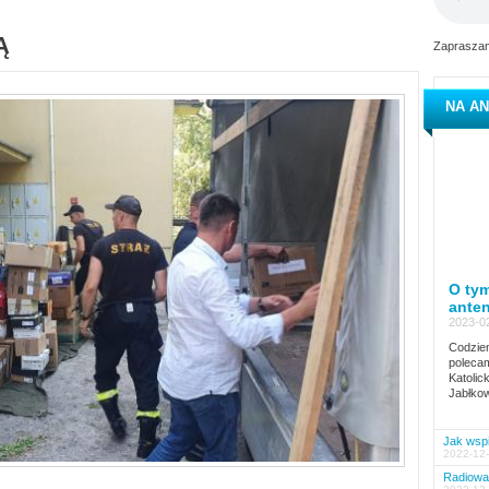
Ą
Zapraszam
NA AN
O tym
ante
2023-02
Codzien
polecam
Katolic
Jabłkow
Jak wspi
2022-12-
Radiowa 