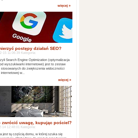
więcej »
mierzyć postępy działań SEO?
-15 11:06:39 Kategoria:
yli Search Engine Optimization (optymalizacja
od wyszukiwarki internetowe) jest to zestaw
k stosowanych do zwiększenia widoczności
 internetowej w...
więcej »
 zwrócić uwagę, kupując pościel?
-14 12:48:01 Kategoria:
ia jest tą częścią domu, w której szuka się