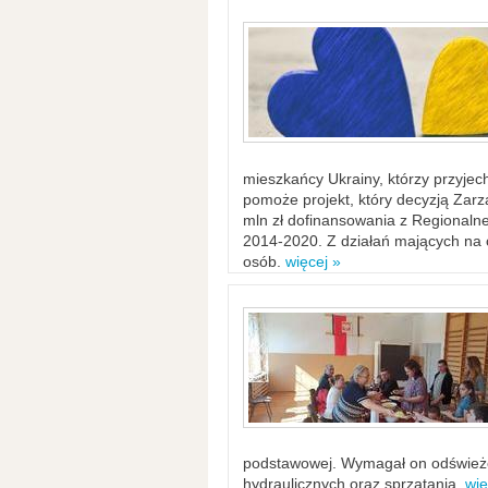
mieszkańcy Ukrainy, którzy przyje
pomoże projekt, który decyzją Za
mln zł dofinansowania z Regiona
2014-2020. Z działań mających na ce
osób.
więcej »
podstawowej. Wymagał on odświeżen
hydraulicznych oraz sprzątania.
wię