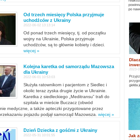
relaksu
powinna
po nawe
Od trzech miesięcy Polska przyjmuje
uchodźców z Ukrainy
2022-06-02 13:13:14
Od ponad trzech miesięcy, tj. od początku
wojny na Ukrainie, Polska przyjmuje
uchodźców, są to głównie kobiety i dzieci.
więcej »
Dlacz
inwes
Kolejna karetka od samorządu Mazowsza
2023-0
dla Ukrainy
Przyjrz
2022-06-01 10:53:03
przygo
Służyła ratownikom i pacjentom z Siedlec i
giełda 
okolic teraz zyska drugie życie w Ukrainie.
Karetka z siedleckiego „Meditransu” trafi do
szpitala w mieście Buczacz (obwód
enie medyczne, a także apteczki przygotowane przez
 przekazaniu pojazdu podjął samorząd Mazowsza.
więcej »
Dzień Dziecka z gośćmi z Ukrainy
Jak z
2022-05-31 10:01:55