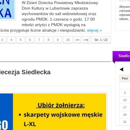
2023-02
W Dzień Dziecka Powiatowy Młodzieżowy
Aktywno
Dom Kultury w Lubartowie zaprasza
zdrowia
wychowanków do sali widowiskowej oraz
odpowie
ogrodu PMDK. 1 czerwca o godz. 17.00
siłowe, 
młodzi artyści z PMDK wystąpią na
ców przygotuje liczne atrakcje i niespodzianki.
więcej »
3
4
5
6
7
8
9
10
>>
>>|
Str. 1 / 22
Siedlc
iecezja Siedlecka
Pon
3
10
17
24
31