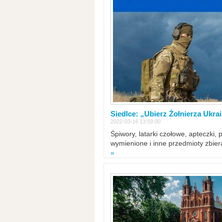
Siedlce: „Ubierz Żołnierza Ukra
2022-03-16 13:59:00
Śpiwory, latarki czołowe, apteczki, 
wymienione i inne przedmioty zbie
»