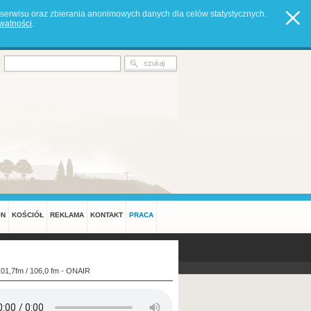
serwisu oraz zbierania anonimowych danych dla celów statystycznych.
ywatności
.
ON
KOŚCIÓŁ
REKLAMA
KONTAKT
PRACA
101,7fm / 106,0 fm - ONAIR