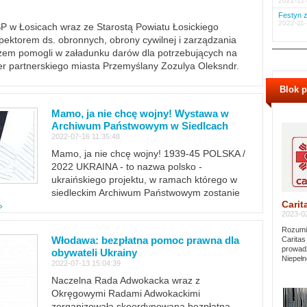
2022-12-
Festyn z
2022-11-
PSP w Łosicach wraz ze Starostą Powiatu Łosickiego
ektorem ds. obronnych, obrony cywilnej i zarządzania
m pomogli w załadunku darów dla potrzebujących na
er partnerskiego miasta Przemyślany Zozulya Oleksndr.
Blok 
Mamo, ja nie chcę wojny! Wystawa w
Archiwum Państwowym w Siedlcach
2022-07-16 11:35:48
Mamo, ja nie chcę wojny! 1939-45 POLSKA /
2022 UKRAINA - to nazwa polsko -
ukraińskiego projektu, w ramach którego w
siedleckim Archiwum Państwowym zostanie
Carit
»
2023-02
Rozumie
Włodawa: bezpłatna pomoc prawna dla
Caritas
prowadz
obywateli Ukrainy
Niepełn
2022-07-13 15:04:39
Naczelna Rada Adwokacka wraz z
Okręgowymi Radami Adwokackimi
zorganizowała skoordynowaną bezpłatną