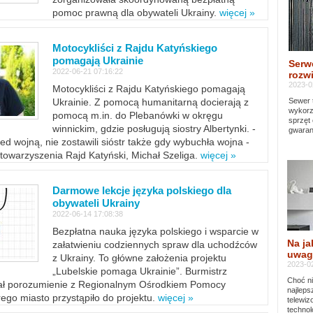
pomoc prawną dla obywateli Ukrainy.
więcej »
Motocykliści z Rajdu Katyńskiego
pomagają Ukrainie
Serw
2022-06-21 07:16:22
rozwi
2023-0
Motocykliści z Rajdu Katyńskiego pomagają
Sewer 
Ukrainie. Z pomocą humanitarną docierają z
wykorz
pomocą m.in. do Plebanówki w okręgu
sprzęt
winnickim, gdzie posługują siostry Albertynki. -
gwaran
ed wojną, nie zostawili sióstr także gdy wybuchła wojna -
towarzyszenia Rajd Katyński, Michał Szeliga.
więcej »
Darmowe lekcje języka polskiego dla
obywateli Ukrainy
2022-06-14 17:08:38
Bezpłatna nauka języka polskiego i wsparcie w
Na ja
załatwieniu codziennych spraw dla uchodźców
uwag
z Ukrainy. To główne założenia projektu
2023-02
„Lubelskie pomaga Ukrainie”. Burmistrz
Choć ni
sał porozumienie z Regionalnym Ośrodkiem Pomocy
najleps
ego miasto przystąpiło do projektu.
więcej »
telewi
technol