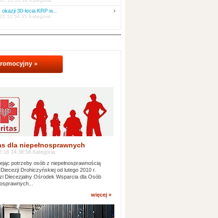
07 10:16:34 Kategoria:
 okazji 30-lecia KRP w...
25 10:54:35 Kategoria:
promocyjny »
as dla niepełnosprawnych
-16 14:38:58 Kategoria:
jąc potrzeby osób z niepełnosprawnością
 Diecezji Drohiczyńskiej od lutego 2010 r.
i Diecezjalny Ośrodek Wsparcia dla Osób
osprawnych...
więcej »